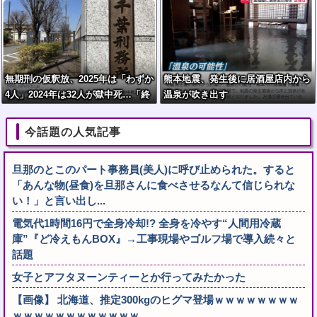
無期刑の仮釈放、2025年は「わずか
熊本地震、発生後に居酒屋店内から
4人」2024年は32人が獄中死…「終
温泉が吹き出す
身刑化」の傾向続く
今話題の人気記事
旦那のとこのパート事務員(美人)に呼び止められた。すると
「あんな物(昼食)を旦那さんに食べさせるなんて信じられな
い！」と言い出し...
電気代1時間16円で全身冷却!? 全身を冷やす“人間用冷蔵
庫”『ど冷えもんBOX』→工事現場やゴルフ場で導入続々と
話題
女子とアフタヌーンティーとか行ってみたかった
【画像】 北海道、推定300kgのヒグマ登場ｗｗｗｗｗｗｗｗ
ｗｗｗｗｗｗｗｗｗｗｗｗ