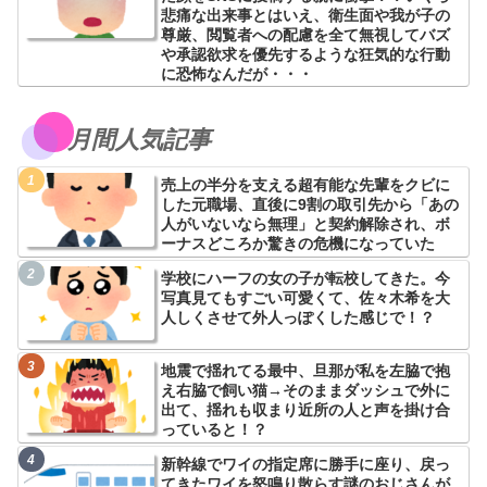
悲痛な出来事とはいえ、衛生面や我が子の
尊厳、閲覧者への配慮を全て無視してバズ
や承認欲求を優先するような狂気的な行動
に恐怖なんだが・・・
月間人気記事
売上の半分を支える超有能な先輩をクビに
した元職場、直後に9割の取引先から「あの
人がいないなら無理」と契約解除され、ボ
ーナスどころか驚きの危機になっていた
学校にハーフの女の子が転校してきた。今
写真見てもすごい可愛くて、佐々木希を大
人しくさせて外人っぽくした感じで！？
地震で揺れてる最中、旦那が私を左脇で抱
え右脇で飼い猫→そのままダッシュで外に
出て、揺れも収まり近所の人と声を掛け合
っていると！？
新幹線でワイの指定席に勝手に座り、戻っ
てきたワイを怒鳴り散らす謎のおじさんが