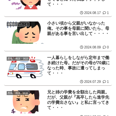
て・・・
2024.08.17
1
小さい頃から父親がいなかった
衝撃的だったこと
俺。その事を母親に聞いたら、母
親がある事を言い出して・・・・
2024.08.09
0
一人暮らしをしながら定年まで働
愚痴・相談・雑談
き続けた母。だがその母が70歳に
なった時、事故に遭ってしまっ
て・・・
2024.07.29
1
兄と姉の学費を全額出した両親。
愚痴・相談・雑談
だが、父親が『高卒したら進学先
の学費出さない』と私に言ってき
て・・・