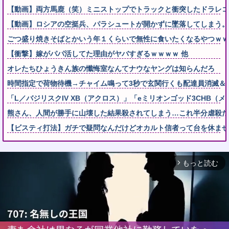
【動画】両方馬鹿（笑）ミニストップでトラックと衝突したドラレコ
【動画】ロシアの空挺兵、パラシュートが開かずに墜落してしまう。
ごつ盛り焼きそばとかいう年１くらいで無性に食いたくなるやつｗｗ
【衝撃】嫁がパパ活してた理由がヤバすぎるｗｗｗｗ 他
オレたちひょうきん族の懺悔室なんてナウなヤングは知らんだろ
時間指定で荷物待機→チャイム鳴って3秒で玄関行くも配達員消滅＆
「L／バジリスクIV XB（アクロス）」「eミリオンゴッド3CHB（メ
熊さん、人間が勝手に山壊した結果殺されてしまう…これ半分虐殺だ
【ビスティ打法】ガチで疑問なんだけどオカルト信者って台を休ませ
もっと読む
arrow_forward_ios