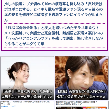
推しの脱退にブチ切れて10mの横断幕を持ち込み「反対派は
ボコボコにする」とイキり散らす過激ファン現るｗｗ後ろの
席の視界を物理的に破壊する過激ファンにイライラが止まら
ん
「ﾀﾋねば保険金出る」と友人を追いつめたモラ旦那＆ウト
メ！洗脳解いて弁護士と完全勝利。離婚届と家電＆裏口への
「うっかりアロンアルファ」を残して脱出←悔し泣きしなが
らやることがエグくて草
【画像】田中みな実さん、妊娠中と
【悲報】高市首相の“個人的なSNS
は思えないヒール姿で登場してしま
投稿”で習近平ブチギレ説ｗｗｗｗ
う
ｗ