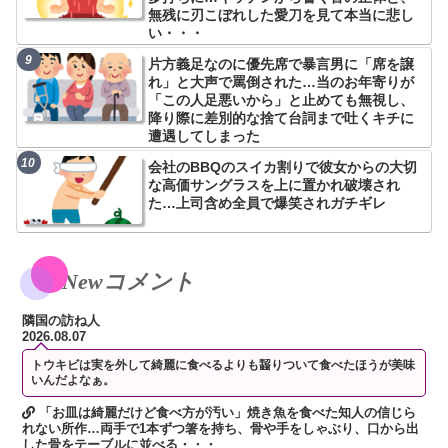
無残に刃こぼれした愛刀を見て本当に悲し
い・・・
片方義足なのに優先席で暴言男に「席を譲
れ」と大声で罵倒された…当のお年寄りが
「この人足悪いから」と止めても無視し、
降り際に差別的な捨て台詞まで吐くキチに
遭遇してしまった
会社のBBQのスイカ割りで彼女からの大切
な高価サングラスを上に置かれ破壊され
た…上司含め全員で爆笑されガチギレ
Newコメント
隣国の訪ね人
2026.08.07
トウキビは実を外して綺麗に食べるよりも齧りついて食べたほうが美味
いんだよなぁ。
「お皿は綺麗だけど食べ方が汚い」焼き魚を食べた知人の信じら
れない所作…両手で1本ずつ箸を持ち、骨や手をしゃぶり、口から出
した骨をテーブルに並べる・・・