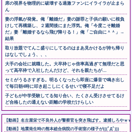
席の視界を物理的に破壊する過激ファンにイライラが止まら
ん
妻の浮氣が発覚。俺「離婚だ」妻の謝罪と子供の願いに根負
けして再構築し、２週間後にまた浮気。俺「今度こそ離婚
だ」妻「離婚するなら飛び降りる！」俺「ご自由に＾＾」→
結果
取り放題でてんこ盛りにしてるのはまあ見かけるが持ち帰り
はなしでしょう、、、
大手の会社に就職した。大卒枠じゃ倍率高過ぎて無理だと思
って高卒枠で入社したんだけど、それを親たちが…
セミがうるさすぎる。明るくなったら即座に爆音で鳴き出し
て毎日朝4時に叩き起こしにくるせいで寝不足だよ
子どもが中学受験してる知り合い、たくさん受けさせてるけ
ど合格したの通えない距離の学校だけらしい
【動画】名古屋栄で不良外人が警察官を突き飛ばす。逮捕しろやｗｗ
【動画】地震発生時の熊本総合病院の手術室の様子が(((ﾟДﾟ)))