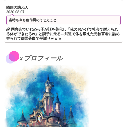
隣国の訪ね人
2026.08.07
当時も今も創作厨のうぜえこと
同窓会でいじめっ子が話を美化し「俺のおかげで社会で耐えられ
る体ができたろw」と調子に乗る←武道で体を鍛えた元被害者に詰め
寄られて顔面蒼白で平謝りｗｗｗ
ｘプロフィール