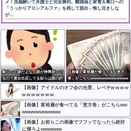
メ！洗脳解いて弁護士と完全勝利。離婚届と家電＆裏口への
「うっかりアロンアルファ」を残して脱出←悔し泣きしな
が…
祭りって謎だよな、誰が神輿担いで
【画像】富裕層が食べてる「恵方
るの？屋台出店してる奴らは誰の許
巻」がこちらwwwwwwwwwwwww
可を得て商売してるの？
【画像】アイドルのオフ会の光景、レベチw w w w
w w w w w w w
【画像】富裕層が食べてる「恵方巻」がこちらww
wwwwwwwwwww
【画像】お前らこの画像でフフッてなったら絶対
に寝ろよwwwwww