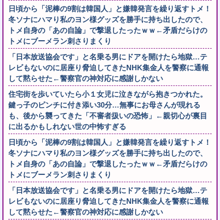
日頃から「泥棒の9割は韓国人」と嫌韓発言を繰り返すトメ！
冬ソナにハマり私のヨン様グッズを勝手に持ち出したので、
トメ自身の「あの自論」で撃退したったｗｗ←矛盾だらけの
トメにブーメラン刺さりまくり
「日本放送協会です」と名乗る男にドアを開けたら地獄…テ
レビもないのに居座り脅迫してきたNHK集金人を警察に通報
して黙らせた←警察官の神対応に感謝しかない
住宅街を歩いていたら小１女児に泣きながら抱きつかれた。
鍵っ子のピンチに付き添い30分…無事にお母さんが現れる
も、後から襲ってきた「不審者扱いの恐怖」←親切心が裏目
に出るかもしれない世の中怖すぎる
日頃から「泥棒の9割は韓国人」と嫌韓発言を繰り返すトメ！
冬ソナにハマり私のヨン様グッズを勝手に持ち出したので、
トメ自身の「あの自論」で撃退したったｗｗ←矛盾だらけの
トメにブーメラン刺さりまくり
「日本放送協会です」と名乗る男にドアを開けたら地獄…テ
レビもないのに居座り脅迫してきたNHK集金人を警察に通報
して黙らせた←警察官の神対応に感謝しかない