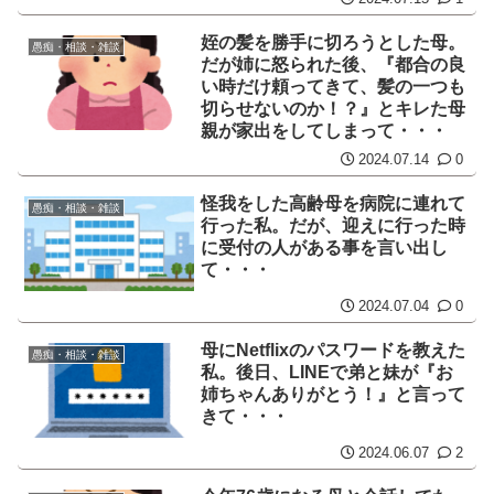
姪の髪を勝手に切ろうとした母。
愚痴・相談・雑談
だが姉に怒られた後、『都合の良
い時だけ頼ってきて、髪の一つも
切らせないのか！？』とキレた母
親が家出をしてしまって・・・
2024.07.14
0
怪我をした高齢母を病院に連れて
愚痴・相談・雑談
行った私。だが、迎えに行った時
に受付の人がある事を言い出し
て・・・
2024.07.04
0
母にNetflixのパスワードを教えた
愚痴・相談・雑談
私。後日、LINEで弟と妹が『お
姉ちゃんありがとう！』と言って
きて・・・
2024.06.07
2