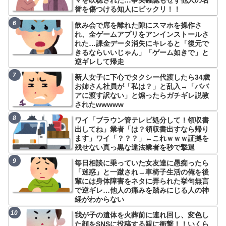
マを吹聴された…事実確認もせず他人の名
誉を傷つける知人にビックリ！！
飲み会で席を離れた隙にスマホを操作さ
れ、全ゲームアプリをアンインストールさ
れた…課金データ消失にキレると「復元で
きるならいいじゃん」「ゲーム如きで」と
逆ギレして帰走
新人女子に下心でタクシー代渡したら34歳
お姉さん社員が「私は？」と乱入→「ババ
アに渡す訳ない」と煽ったらガチギレ説教
されたwwwww
ワイ「ブラウン管テレビ処分して！領収書
出してね」業者「は？領収書出すなら帰り
ます」ワイ「？？？」←これｗｗｗ証拠を
残せない真っ黒な違法業者を秒で撃退
毎日相談に乗っていた女友達に愚痴ったら
「迷惑」と一蹴され→車椅子生活の俺を後
輩には身体障害をネタに弄られた挙句無言
で逆ギレ…他人の痛みを踏みにじる人の神
経がわからない
我が子の遺体を火葬前に連れ回し、変色し
た顔をSNSに投稿する親に衝撃！！いくら