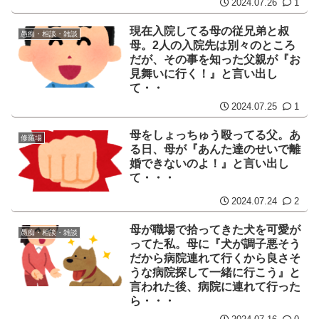
2024.07.26
1
現在入院してる母の従兄弟と叔
愚痴・相談・雑談
母。2人の入院先は別々のところ
だが、その事を知った父親が『お
見舞いに行く！』と言い出し
て・・
2024.07.25
1
母をしょっちゅう殴ってる父。あ
修羅場
る日、母が『あんた達のせいで離
婚できないのよ！』と言い出し
て・・・
2024.07.24
2
母が職場で拾ってきた犬を可愛が
愚痴・相談・雑談
ってた私。母に『犬が調子悪そう
だから病院連れて行くから良さそ
うな病院探して一緒に行こう』と
言われた後、病院に連れて行った
ら・・・