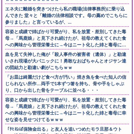
エネ夫に離婚を突きつけたら私の職場(法律事務所)に乗り込
んできた 堂々と「離婚の法律相談です。母の薦めでこちらに
参りました」と言っているが、...
容姿と成績で姉ばかり可愛がり、私を放置・差別してきた毒
母→「馬鹿娘」と見下され続けたが、祖母の教えてくれた食
への興味から管理栄養士に→今はニート化した姉と毒母に…
血を見て失神した俺が「殺人事件の被害者（遺体）」と勘違
いされ現場が大パニックに！勇敢なおばちゃんとオジサン達
の団結力と勘違い劇がこちらｗｗ
「お皿は綺麗だけど食べ方が汚い」焼き魚を食べた知人の信
じられない所作…両手で1本ずつ箸を持ち、骨や手をしゃぶ
り、口から出した骨をテーブルに並べる・・・
容姿と成績で姉ばかり可愛がり、私を放置・差別してきた毒
母→「馬鹿娘」と見下され続けたが、祖母の教えてくれた食
への興味から管理栄養士に→今はニート化した姉と毒母に幸
せな姿を見せつけてるｗｗｗ
「ﾀﾋねば保険金出る」と友人を追いつめたモラ旦那＆ウト