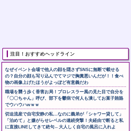
注目！おすすめヘッドライン
なぜイベント会場で他人の顔を隠さずSNSに無断で載せる
の？自分の顔も写り込んでてマジで胸糞悪いんだが！！食べ
物の画像上げたほうがよっぽど有意義だわ
職場を襲う歩く香害お局！プロレスラー風の見た目で自分を
「〇〇ちゃん」呼び、部下を鬱病で何人も潰してお菓子賄賂
でウハウハwｗｗ
切迫流産で自宅安静の私…なのに義弟が「シャワー貸して」
「泊めて」と嫌がらせレベルの連続突撃！夫経由で断ると私
に直接LINEしてきて絶句←大人しく自宅の風呂に入れよ