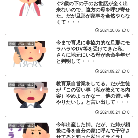
ぐ2歳の下の子のお世話が全く出
来ないので、遠方の母を呼び寄せ
た。だが旦那が家事を全然やらな
くて・・・
2024.10.06
0
今まで育児に非協力的な旦那にモ
愚痴・相談・雑談
ラハラやDV等を受けてきた私。
さらに地元にいる母が余命半年だ
と判明して・・・
2024.09.27
0
教育系自営業をしてる。だが生徒
愚痴・相談・雑談
が『この習い事（私が教えてる内
容）やめよっかなー。他の習い事
やりたいし』と言い出して・・・
2024.08.24
0
今年出産した姉。だが、た姉が頻
愚痴・相談・雑談
繁に母を自分の家に呼んで子守さ
せてると知った私はイライラし