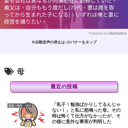
Powered by 
GliaStudios
※自動音声の停止は↑のバナーをタップ
M
u
t
e
母
最近の投稿
「私子！勉強ばかりしてるんじゃ
愚痴・相談・雑談
ない！」と私に怒鳴った母。その
時は怖くて仕方がなかったが、そ
の後に意外な事実が判明した