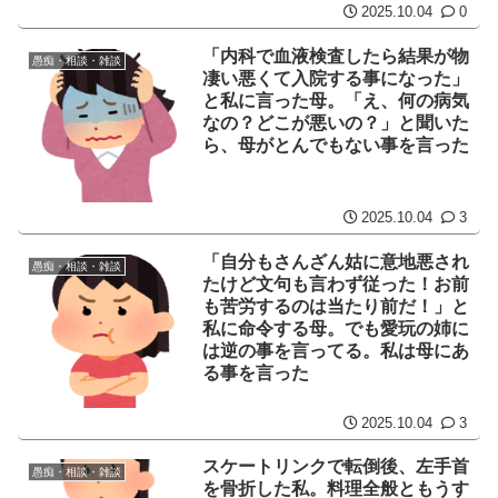
2025.10.04
0
「内科で血液検査したら結果が物
愚痴・相談・雑談
凄い悪くて入院する事になった」
と私に言った母。「え、何の病気
なの？どこが悪いの？」と聞いた
ら、母がとんでもない事を言った
2025.10.04
3
「自分もさんざん姑に意地悪され
愚痴・相談・雑談
たけど文句も言わず従った！お前
も苦労するのは当たり前だ！」と
私に命令する母。でも愛玩の姉に
は逆の事を言ってる。私は母にあ
る事を言った
2025.10.04
3
スケートリンクで転倒後、左手首
愚痴・相談・雑談
を骨折した私。料理全般ともうす