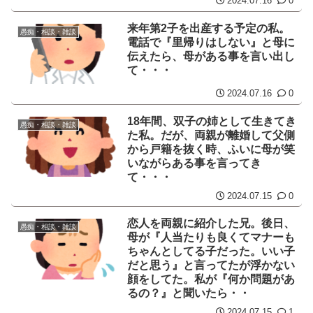
2024.07.16
0
来年第2子を出産する予定の私。
愚痴・相談・雑談
電話で『里帰りはしない』と母に
伝えたら、母がある事を言い出し
て・・・
2024.07.16
0
18年間、双子の姉として生きてき
愚痴・相談・雑談
た私。だが、両親が離婚して父側
から戸籍を抜く時、ふいに母が笑
いながらある事を言ってき
て・・・
2024.07.15
0
恋人を両親に紹介した兄。後日、
愚痴・相談・雑談
母が『人当たりも良くてマナーも
ちゃんとしてる子だった。いい子
だと思う』と言ってたが浮かない
顔をしてた。私が『何か問題があ
るの？』と聞いたら・・
2024.07.15
1