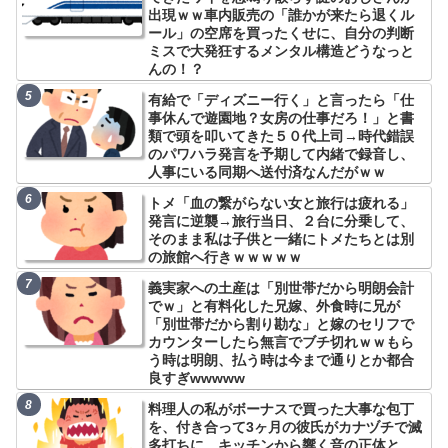
出現ｗｗ車内販売の「誰かが来たら退くル
ール」の空席を買ったくせに、自分の判断
ミスで大発狂するメンタル構造どうなっと
んの！？
有給で「ディズニー行く」と言ったら「仕
事休んで遊園地？女房の仕事だろ！」と書
類で頭を叩いてきた５０代上司→時代錯誤
のパワハラ発言を予期して内緒で録音し、
人事にいる同期へ送付済なんだがｗｗ
トメ「血の繋がらない女と旅行は疲れる」
発言に逆襲→旅行当日、２台に分乗して、
そのまま私は子供と一緒にトメたちとは別
の旅館へ行きｗｗｗｗｗ
義実家への土産は「別世帯だから明朗会計
でｗ」と有料化した兄嫁、外食時に兄が
「別世帯だから割り勘な」と嫁のセリフで
カウンターしたら無言でブチ切れｗｗもら
う時は明朗、払う時は今まで通りとか都合
良すぎwwwww
料理人の私がボーナスで買った大事な包丁
を、付き合って3ヶ月の彼氏がカナヅチで滅
多打ちに…キッチンから響く音の正体と、