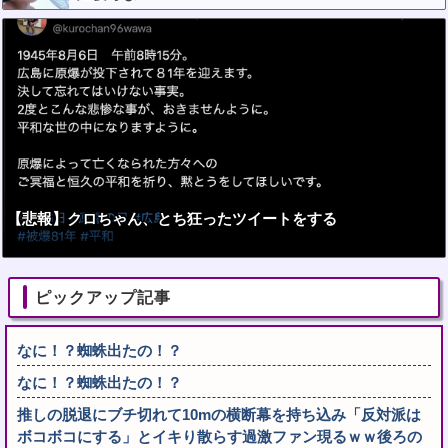
【悲報】クロちゃん、とち狂ったツイートをする
ピックアップ記事
なに！？蜘蛛出たの！？
なに！？蜘蛛出たの！？
推しの脱退にブチ切れて10mの横断幕を持ち込み「反対派は
ボコボコにする」とイキり散らす過激ファン現るｗｗ後ろの