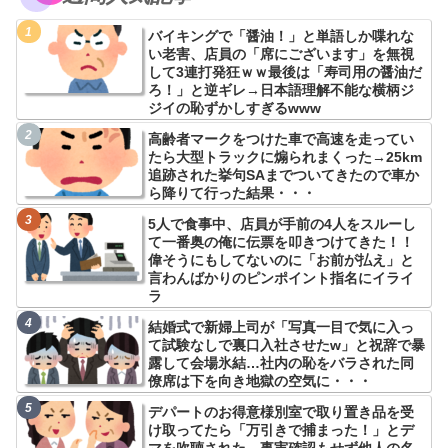
バイキングで「醤油！」と単語しか喋れな
い老害、店員の「席にございます」を無視
して3連打発狂ｗｗ最後は「寿司用の醤油だ
ろ！」と逆ギレ→日本語理解不能な横柄ジ
ジイの恥ずかしすぎるwww
高齢者マークをつけた車で高速を走ってい
たら大型トラックに煽られまくった→25km
追跡された挙句SAまでついてきたので車か
ら降りて行った結果・・・
5人で食事中、店員が手前の4人をスルーし
て一番奥の俺に伝票を叩きつけてきた！！
偉そうにもしてないのに「お前が払え」と
言わんばかりのピンポイント指名にイライ
ラ
結婚式で新婦上司が「写真一目で気に入っ
て試験なしで裏口入社させたw」と祝辞で暴
露して会場氷結…社内の恥をバラされた同
僚席は下を向き地獄の空気に・・・
デパートのお得意様別室で取り置き品を受
け取ってたら「万引きで捕まった！」とデ