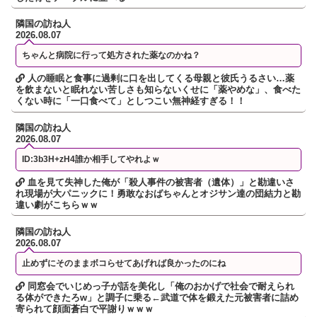
隣国の訪ね人
2026.08.07
ちゃんと病院に行って処方された薬なのかね？
人の睡眠と食事に過剰に口を出してくる母親と彼氏うるさい…薬
を飲まないと眠れない苦しさも知らないくせに「薬やめな」、食べた
くない時に「一口食べて」としつこい無神経すぎる！！
隣国の訪ね人
2026.08.07
ID:3b3H+zH4誰か相手してやれよｗ
血を見て失神した俺が「殺人事件の被害者（遺体）」と勘違いさ
れ現場が大パニックに！勇敢なおばちゃんとオジサン達の団結力と勘
違い劇がこちらｗｗ
隣国の訪ね人
2026.08.07
止めずにそのままボコらせてあげれば良かったのにね
同窓会でいじめっ子が話を美化し「俺のおかげで社会で耐えられ
る体ができたろw」と調子に乗る←武道で体を鍛えた元被害者に詰め
寄られて顔面蒼白で平謝りｗｗｗ