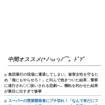
中間オススメ(*ﾉ･ω･)ﾉ⌒。ﾄﾞｿﾞ
集団暴行の現場に遭遇してしまい、被害女性を守るた
め「俺にもやらせろ！」と叫んで抱きついた結果…警察
に連行され〇〇扱いされる悲劇へ←機転を利かせた結果
が裏目に出すぎて惨事
スーパーの惣菜開発者にブチ切れ！「なんで未だにフ