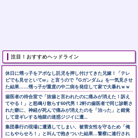
注目！おすすめヘッドライン
休日に甥っ子をアポなし託児を押し付けてきた兄嫁！「テレ
ビでも見せといてw」と言うので『Gガンダム』を一気見させ
た結果……甥っ子が重度の中二病を発症して家で大暴れｗｗ
歯医者の待合室で「抜歯と言われたのに痛みが消えた！訴え
てやる！」と怒鳴り散らす60代男！2軒の歯医者で同じ診断さ
れた癖に、神経が死んで痛みが消えたのを「治った」と錯覚
して逆ギレする地獄の迷惑ジジイに遭...
集団暴行の現場に遭遇してしまい、被害女性を守るため「俺
にもやらせろ！」と叫んで抱きついた結果…警察に連行され