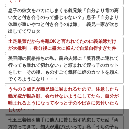
て！？
息子の彼女をバカにしまくる義兄娘「自分より背の高
い女と付き合うのって嫌じゃない？」息子「自分より
体重が重いやつと付き合うのは嫌」→義兄一家が吹き
出しててワロタ
土足厳禁だから冬靴OKと言われてたのに義弟嫁だけ
が大批判 → 数分後に盛大に転んで自業自得すぎた件
美容師の資格持ちの私。義弟夫婦に「美容院に連れて
行っても暴れて切れない」と頼まれて姪っ子のカット
をした→その後、ものすごく気軽に姪のカットを頼ん
でくるようになり・・・
うちの３歳児が義兄娘に噛まれるたので、注意したら
義兄嫁が恨み顔。会わせないようにしてたら、自分が
噛まれるようになってやっと子のやばさに気付いたら
しいが・・・
七五三着物を勝手に他人に貸し出す約束してた姑「両
方持ってきて。知人が選びたいって」私「うちの子も