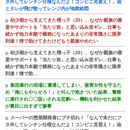
タ外してレンチン仕様なんだよ！コンビニ見習え！」油
とタレが飛び散ってレンジ内が地獄絵図
幼少期から支えてきた甥っ子（20）、なぜか親族の善
意やサポートを「当たり前」と思い込み逆ギレ…仕事も
続かず他力本願で横柄になったあまりの非常識さに限界
到達！情で助けてきたけどもう親族やめたい
幼少期から支えてきた甥っ子（20）、なぜか親族の善
意やサポートを「当たり前」と思い込み逆ギレ…仕事も
続かず他力本願で横柄になったあまりの非常識さに限界
到達！情で助…
集団暴行の現場に遭遇してしまい、被害女性を守るた
め「俺にもやらせろ！」と叫んで抱きついた結果…警察
に連行され〇〇扱いされる悲劇へ←機転を利かせた結果
が裏目に出すぎて惨事
スーパーの惣菜開発者にブチ切れ！「なんで未だにフ
タ外してレンチン仕様なんだよ！コンビニ見習え！」油