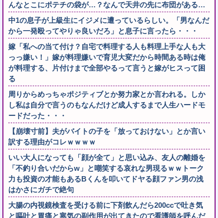
んなとこにポテチの袋が…？なんで天井の先に布団がある…
中1の息子が上級生にイジメに遭っているらしい。「男なんだ
から一発殴ってやりゃ良いだろ」と息子に言ったら・・・
嫁「私への当て付け？自宅で料理する人も料理上手な人も大
っっ嫌い！」嫁が料理嫌いで育児大変だから時間ある時は俺
が料理する、片付けまで全部やるって言うと嫁がヒスって困
る
周りからめっちゃポジティブとか努力家とか言われる。しか
し私は自分で言うのもなんだけど成人するまで人生ハードモ
ードだった・・・
【崩壊寸前】夫がバイトの子を「放っておけない」とか言い
訳する理由がコレｗｗｗｗ
いい大人になっても「顔が全て」と思い込み、友人の離婚を
「不釣り合いだからw」と嘲笑する哀れな男現るｗｗトーク
力も投資の才能もあるBくんを叩いてドヤる顔ファン男の浅
はかさにガチで絶句
大腸の内視鏡検査を受ける前に下剤飲んだら200ccで吐き気
と嘔吐と胃痛と寒気の副作用が出てきたので看護師を呼んだ