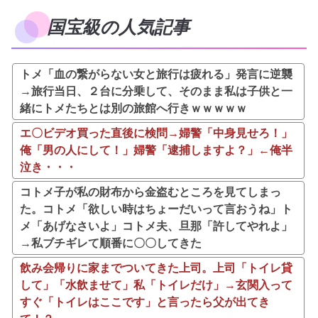
国宝級の人気記事
トメ「血の繋がらない女と旅行は疲れる」発言に逆襲
→旅行当日、２台に分乗して、そのまま私は子供と一
緒にトメたちとは別の旅館へ行きｗｗｗｗｗ
エ〇ビデオ買った直後に検問→婦警「中身見せろ！」
俺「男の人にして！」婦警「逮捕しますよ？」←俺半
泣き・・・
コトメ子が私の財布から金盗むところを見てしまっ
た。コトメ「欲しい時はちょーだいって言おうね」ト
メ「あげなさいよ」コトメ夫、旦那「許してやれよ」
→私ブチギレて順番に〇〇してきた
飲み会帰りに家までついてきた上司。上司「トイレ貸
して」「水飲ませて」私「トイレだけ」→玄関入って
すぐ「トイレはここです」と言ったら父が出てき