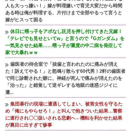
人も大っっ嫌い！」嫁が料理嫌いで育児大変だから時間
ある時は俺が料理する、片付けまで全部やるって言うと
嫁がヒスって困る
休日に甥っ子をアポなし託児を押し付けてきた兄嫁！
「テレビでも見せといてw」と言うので『Gガンダム』を
一気見させた結果……甥っ子が重度の中二病を発症して
家で大暴れｗｗ
歯医者の待合室で「抜歯と言われたのに痛みが消え
た！訴えてやる！」と怒鳴り散らす60代男！2軒の歯医者
で同じ診断された癖に、神経が死んで痛みが消えたのを
「治った」と錯覚して逆ギレする地獄の迷惑ジジイに
遭...
集団暴行の現場に遭遇してしまい、被害女性を守るた
め「俺にもやらせろ！」と叫んで抱きついた結果…警察
に連行され〇〇扱いされる悲劇へ←機転を利かせた結果
が裏目に出すぎて惨事