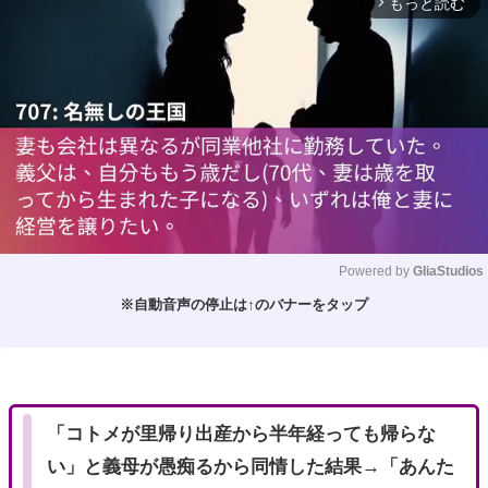
もっと読む
arrow_forward_ios
Powered by 
GliaStudios
※自動音声の停止は↑のバナーをタップ
M
u
t
e
「コトメが里帰り出産から半年経っても帰らな
い」と義母が愚痴るから同情した結果→「あんた