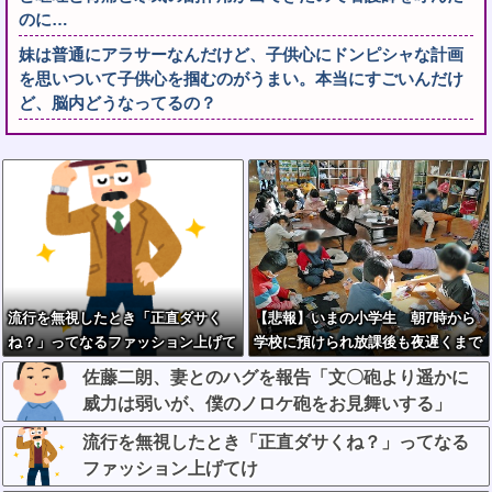
のに…
妹は普通にアラサーなんだけど、子供心にドンピシャな計画
を思いついて子供心を掴むのがうまい。本当にすごいんだけ
ど、脳内どうなってるの？
流行を無視したとき「正直ダサく
【悲報】いまの小学生 朝7時から
ね？」ってなるファッション上げて
学校に預けられ放課後も夜遅くまで
け
学童に預けられる生活をしていたw
佐藤二朗、妻とのハグを報告「文〇砲より遥かに
wwwwwwwwwwwww
威力は弱いが、僕のノロケ砲をお見舞いする」
流行を無視したとき「正直ダサくね？」ってなる
ファッション上げてけ