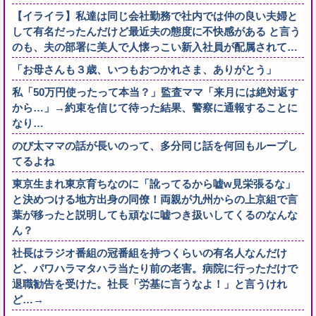
【イライラ】私達は同じ会社勤務で社内では仲の良い夫婦と
して有名だったんだけど最近夫の態度に不快感がある と言う
のも、夫の部署に美人で人懐っこい新入社員が配属されて…
「お母さんも３歳、いつもおつかれさま、ありがとう」
私「50万円使ったって本当？」監査ママ「来月には絶対返す
から…」→約束を信じて待った結果、警察に通報することに
なり…
のび太ママの話が長いのって、多分同じ話を何回もループし
てるよね
東京生まれ東京育ちなのに「訛ってるから嘘w見栄張るな」
と決めつける地方出身の同僚！両親が九州からの上京組で言
葉が移ったと説明しても頑なに嘘つき扱いしてくるのなんな
ん？
社長はラジオ番組の冠番組を持つくらいの有名人なんだけ
ど、パワハラマタハラ当たり前の老害。病院に行っただけで
退職勧告を受けた。社長「労基に言うなよ！」と言うけれ
ど…→