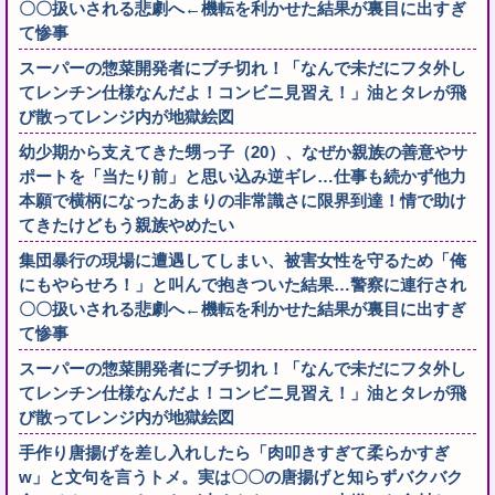
〇〇扱いされる悲劇へ←機転を利かせた結果が裏目に出すぎ
て惨事
スーパーの惣菜開発者にブチ切れ！「なんで未だにフタ外し
てレンチン仕様なんだよ！コンビニ見習え！」油とタレが飛
び散ってレンジ内が地獄絵図
幼少期から支えてきた甥っ子（20）、なぜか親族の善意やサ
ポートを「当たり前」と思い込み逆ギレ…仕事も続かず他力
本願で横柄になったあまりの非常識さに限界到達！情で助け
てきたけどもう親族やめたい
集団暴行の現場に遭遇してしまい、被害女性を守るため「俺
にもやらせろ！」と叫んで抱きついた結果…警察に連行され
〇〇扱いされる悲劇へ←機転を利かせた結果が裏目に出すぎ
て惨事
スーパーの惣菜開発者にブチ切れ！「なんで未だにフタ外し
てレンチン仕様なんだよ！コンビニ見習え！」油とタレが飛
び散ってレンジ内が地獄絵図
手作り唐揚げを差し入れしたら「肉叩きすぎて柔らかすぎ
w」と文句を言うトメ。実は〇〇の唐揚げと知らずバクバク