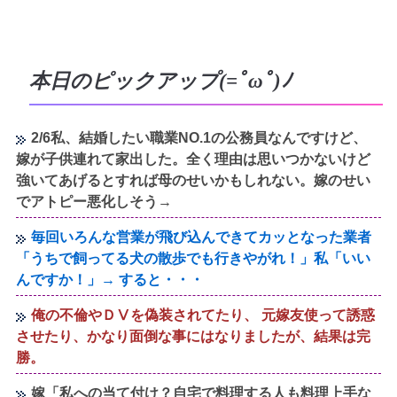
本日のピックアップ(=ﾟωﾟ)ﾉ
2/6私、結婚したい職業NO.1の公務員なんですけど、
嫁が子供連れて家出した。全く理由は思いつかないけど
強いてあげるとすれば母のせいかもしれない。嫁のせい
でアトピー悪化しそう→
毎回いろんな営業が飛び込んできてカッとなった業者
「うちで飼ってる犬の散歩でも行きやがれ！」私「いい
んですか！」→ すると・・・
俺の不倫やＤⅤを偽装されてたり、 元嫁友使って誘惑
させたり、かなり面倒な事にはなりましたが、結果は完
勝。
嫁「私への当て付け？自宅で料理する人も料理上手な