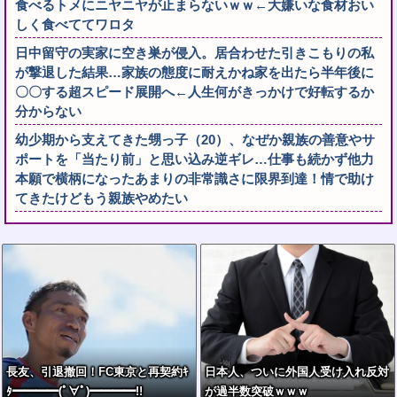
食べるトメにニヤニヤが止まらないｗｗ←大嫌いな食材おい
しく食べててワロタ
日中留守の実家に空き巣が侵入。居合わせた引きこもりの私
が撃退した結果…家族の態度に耐えかね家を出たら半年後に
〇〇する超スピード展開へ←人生何がきっかけで好転するか
分からない
幼少期から支えてきた甥っ子（20）、なぜか親族の善意やサ
ポートを「当たり前」と思い込み逆ギレ…仕事も続かず他力
本願で横柄になったあまりの非常識さに限界到達！情で助け
てきたけどもう親族やめたい
長友、引退撤回！FC東京と再契約ｷ
日本人、ついに外国人受け入れ反対
ﾀ━━━━(ﾟ∀ﾟ)━━━━!!
が過半数突破ｗｗｗ