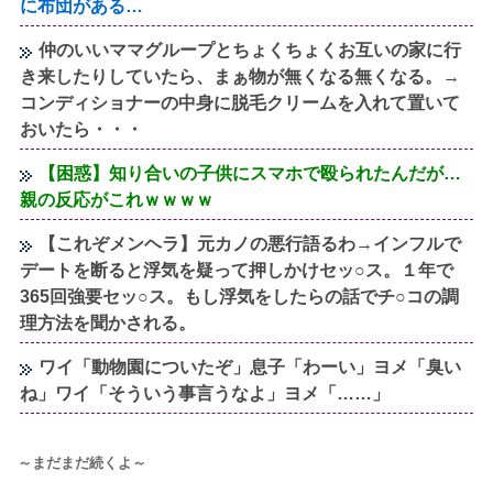
に布団がある…
仲のいいママグループとちょくちょくお互いの家に行
き来したりしていたら、まぁ物が無くなる無くなる。→
コンディショナーの中身に脱毛クリームを入れて置いて
おいたら・・・
【困惑】知り合いの子供にスマホで殴られたんだが…
親の反応がこれｗｗｗｗ
【これぞメンヘラ】元カノの悪行語るわ→インフルで
デートを断ると浮気を疑って押しかけセッ○ス。１年で
365回強要セッ○ス。もし浮気をしたらの話でチ○コの調
理方法を聞かされる。
ワイ「動物園についたぞ」息子「わーい」ヨメ「臭い
ね」ワイ「そういう事言うなよ」ヨメ「……」
～まだまだ続くよ～