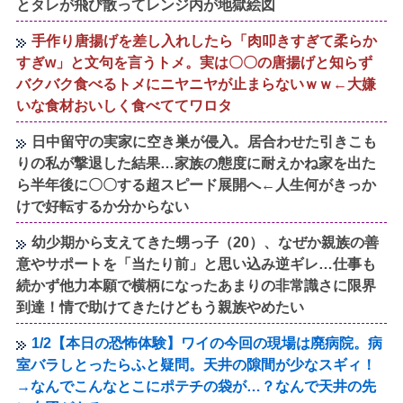
とタレが飛び散ってレンジ内が地獄絵図
手作り唐揚げを差し入れしたら「肉叩きすぎて柔らか
すぎw」と文句を言うトメ。実は〇〇の唐揚げと知らず
バクバク食べるトメにニヤニヤが止まらないｗｗ←大嫌
いな食材おいしく食べててワロタ
日中留守の実家に空き巣が侵入。居合わせた引きこも
りの私が撃退した結果…家族の態度に耐えかね家を出た
ら半年後に〇〇する超スピード展開へ←人生何がきっか
けで好転するか分からない
幼少期から支えてきた甥っ子（20）、なぜか親族の善
意やサポートを「当たり前」と思い込み逆ギレ…仕事も
続かず他力本願で横柄になったあまりの非常識さに限界
到達！情で助けてきたけどもう親族やめたい
1/2【本日の恐怖体験】ワイの今回の現場は廃病院。病
室バラしとったらふと疑問。天井の隙間が少なスギィ！
→なんでこんなとこにポテチの袋が…？なんで天井の先