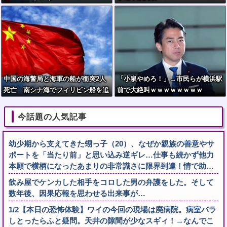
中国の海警局と海軍の船が衝突2人
「小泉やめろ！」→市民らが横浜駅
死亡 南シナ海でフィリピン船を追
前で大絶叫ｗｗｗｗｗｗｗｗ
跡中、公表までに1年
今話題の人気記事
幼少期から支えてきた甥っ子（20）、なぜか親族の善意やサ
ポートを「当たり前」と思い込み逆ギレ…仕事も続かず他力
本願で横柄になったあまりの非常識さに限界到達！情で助…
飲み屋でケンカした相手をコロした男の弁護をした。そして
数年後、因果応報を思わせる出来事が…
1/2【本日の恐怖体験】ワイの今回の現場は廃病院。病室バラ
しとったらふと疑問。天井の隙間が少なスギィ！→なんでこ