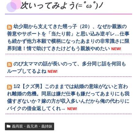
次いってみよう(=ﾟωﾟ)ﾉ
幼少期から支えてきた甥っ子（20）、なぜか親族の
善意やサポートを「当たり前」と思い込み逆ギレ…仕事
も続かず他力本願で横柄になったあまりの非常識さに限
界到達！情で助けてきたけどもう親族やめたい
NEW!
のび太ママの話が長いのって、多分同じ話を何回も
ループしてるよね
NEW!
1/2【クズ男】このままでは結婚の意味がないと言わ
れ離婚の危機。同居は嫌だ仕事も嫌だってあまりにも我
儘すぎないか？嫁の方が収入多いんだから俺の代わりに
バイクの借金返してくれ→
NEW!
義両親・義兄弟・義姉妹