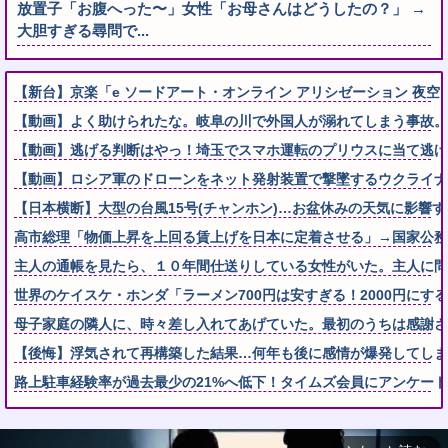
放置子「お腹へった〜」女性「お母さんはどうしたの？」 →
大胆すぎる尋問で...
【新台】京楽「e ソードアート・オンライン アリシゼーション 夜
【動画】よく助けられたな。岐阜の川で外国人が溺れてしまう事故。
【動画】逃げる判断はやっ！埼玉でスマホ運転のプリウスに当て逃げ
【動画】ロシア軍のドローンをネット発射装置で撃墜するウクライナ
【日本横断】大型の台風15号(チャンホン)…お盆休みの天気に影響
高市総理「物価上昇を上回る賃上げを日本に定着させる」→国家公務員の
主人の通帳を見たら、１０年間仕送りしている女性がいた。主人に問い
世界のケイスケ・ホンダ「ラーメン700円は安すぎる！2000円にす
母子家庭の隣人に、時々差し入れてあげていた。最初のうちは感謝され
【後悔】浮気されて再構築した結果…何年も後に感情が爆発してしま
路上駐車経験率が過去最少の21%へ低下！タイムズ会員にアンケート