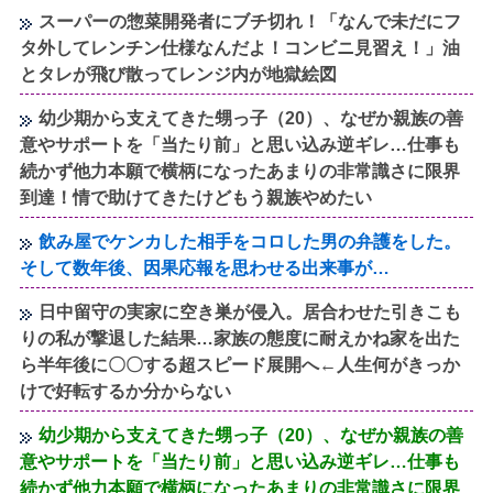
スーパーの惣菜開発者にブチ切れ！「なんで未だにフ
タ外してレンチン仕様なんだよ！コンビニ見習え！」油
とタレが飛び散ってレンジ内が地獄絵図
幼少期から支えてきた甥っ子（20）、なぜか親族の善
意やサポートを「当たり前」と思い込み逆ギレ…仕事も
続かず他力本願で横柄になったあまりの非常識さに限界
到達！情で助けてきたけどもう親族やめたい
飲み屋でケンカした相手をコロした男の弁護をした。
そして数年後、因果応報を思わせる出来事が…
日中留守の実家に空き巣が侵入。居合わせた引きこも
りの私が撃退した結果…家族の態度に耐えかね家を出た
ら半年後に〇〇する超スピード展開へ←人生何がきっか
けで好転するか分からない
幼少期から支えてきた甥っ子（20）、なぜか親族の善
意やサポートを「当たり前」と思い込み逆ギレ…仕事も
続かず他力本願で横柄になったあまりの非常識さに限界