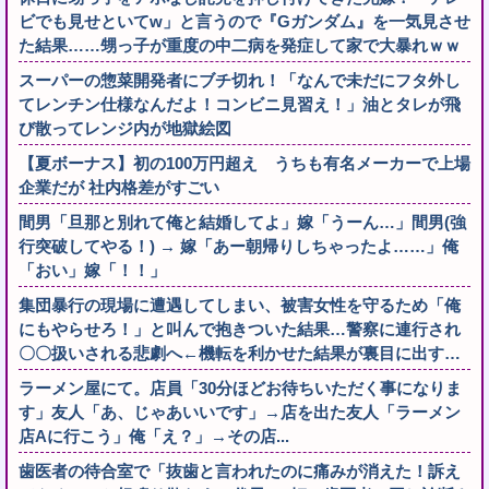
ビでも見せといてw」と言うので『Gガンダム』を一気見させ
た結果……甥っ子が重度の中二病を発症して家で大暴れｗｗ
スーパーの惣菜開発者にブチ切れ！「なんで未だにフタ外し
てレンチン仕様なんだよ！コンビニ見習え！」油とタレが飛
び散ってレンジ内が地獄絵図
【夏ボーナス】初の100万円超え うちも有名メーカーで上場
企業だが 社内格差がすごい
間男「旦那と別れて俺と結婚してよ」嫁「うーん…」間男(強
行突破してやる！) → 嫁「あー朝帰りしちゃったよ……」俺
「おい」嫁「！！」
集団暴行の現場に遭遇してしまい、被害女性を守るため「俺
にもやらせろ！」と叫んで抱きついた結果…警察に連行され
〇〇扱いされる悲劇へ←機転を利かせた結果が裏目に出す…
ラーメン屋にて。店員「30分ほどお待ちいただく事になりま
す」友人「あ、じゃあいいです」→店を出た友人「ラーメン
店Aに行こう」俺「え？」→その店...
歯医者の待合室で「抜歯と言われたのに痛みが消えた！訴え