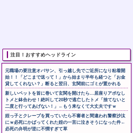
注目！おすすめヘッドライン
元職場の要注意オバサン、引っ越し先でご近所になり粘着開
始！！「どこまで送って！」から始まり半年も経つと「お金
貸してくれない？」断ると翌日、玄関前にゴミが置かれる
新しいペットを首に巻いて玄関を開けたら…居座りアポなし
トメと鉢合わせ！絶叫して20秒で逃亡したトメ「捨てないと
二度と行ってあげない！」←もう来なくて大丈夫ですｗ
姪っ子とクレープを買っていたら不審者と間違われ警察沙汰
にｗ必死にかばってくれた姪の一言に泣きそうになった件←
必死の弁明が逆に不憫すぎて草