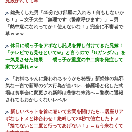
見抜かれてて草
鍵失くした男「45分だけ部屋に入れろ！何もしないか
ら！」→女子大生「無理です（警察呼びます）」→男
「熱中症になれってか！使えないな！」完全に不審者で
草ｗｗｗ
休日に甥っ子をアポなし託児を押し付けてきた兄嫁！
「テレビでも見せといてw」と言うので『Gガンダム』を
一気見させた結果……甥っ子が重度の中二病を発症して
家で大暴れｗｗ
「お姉ちゃんに嫌われちゃうから秘密」新婦妹の無邪
気な一言で新郎のゲス行為が全バレ…修羅場と化した式
場は食事会に変更され新郎は悲惨な末路へ←警察に通報
されてもおかしくないレベル
新しいペットを首に巻いて玄関を開けたら…居座りア
ポなしトメと鉢合わせ！絶叫して20秒で逃亡したトメ
「捨てないと二度と行ってあげない！」←もう来なくて