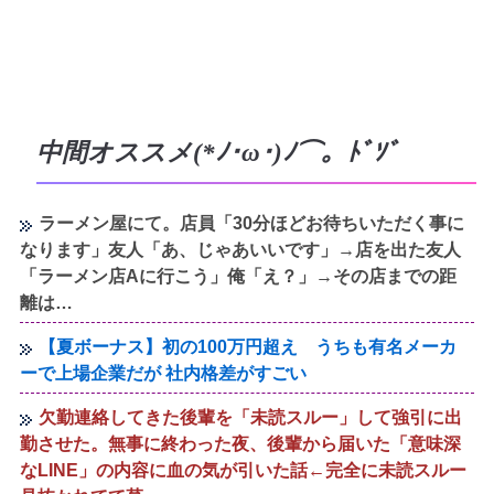
中間オススメ(*ﾉ･ω･)ﾉ⌒。ﾄﾞｿﾞ
ラーメン屋にて。店員「30分ほどお待ちいただく事に
なります」友人「あ、じゃあいいです」→店を出た友人
「ラーメン店Aに行こう」俺「え？」→その店までの距
離は…
【夏ボーナス】初の100万円超え うちも有名メーカ
ーで上場企業だが 社内格差がすごい
欠勤連絡してきた後輩を「未読スルー」して強引に出
勤させた。無事に終わった夜、後輩から届いた「意味深
なLINE」の内容に血の気が引いた話←完全に未読スルー