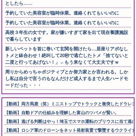
としたら……
予約していた美容室が臨時休業。連絡くれてもいいのに
予約していた美容室が臨時休業。連絡くれてもいいのに
高校３年生の女です。家が嫌いすぎて家を出て現在養護施設
で暮らしています
新しいペットを首に巻いて玄関を開けたら…居座りアポなし
トメと鉢合わせ！絶叫して20秒で逃亡したトメ「捨てないと
二度と行ってあげない！」←もう来なくて大丈夫ですｗ
周りからめっちゃポジティブとか努力家とか言われる。しか
し私は自分で言うのもなんだけど成人するまで人生ハードモ
ードだった・・・
【動画】両方馬鹿（笑）ミニストップでトラックと衝突したドラレコ
【動画】自動ドアの仕組みを理解した富山のツバメが賢い。
【動画】逃げる判断はやっ！埼玉でスマホ運転のプリウスに当て逃げ
【動画】ロシア軍のドローンをネット発射装置で撃墜するウクライナ