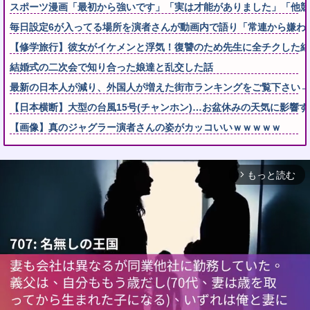
スポーツ漫画「最初から強いです」「実は才能がありました」「他競
毎日設定6が入ってる場所を演者さんが動画内で語り「常連から嫌わ
【修学旅行】彼女がイケメンと浮気！復讐のため先生に全チクした結
結婚式の二次会で知り合った娘達と乱交した話
最新の日本人が減り、外国人が増えた街市ランキングをご覧下さい→5
【日本横断】大型の台風15号(チャンホン)…お盆休みの天気に影響
【画像】真のジャグラー演者さんの姿がカッコいいｗｗｗｗｗ
もっと読む
arrow_forward_ios