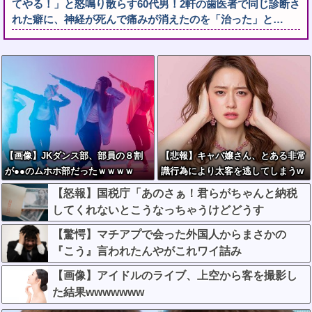
てやる！」と怒鳴り散らす60代男！2軒の歯医者で同じ診断さ
れた癖に、神経が死んで痛みが消えたのを「治った」と…
【画像】JKダンス部、部員の８割
【悲報】キャバ嬢さん、とある非常
が●●のムホホ部だったｗｗｗｗ
識行為により太客を逃してしまうw
wwwwwwwwwwwwwwwwwwwww
【怒報】国税庁「あのさぁ！君らがちゃんと納税
wwwww
してくれないとこうなっちゃうけどどうす
る？！」←これw w w w w w w w
【驚愕】マチアプで会った外国人からまさかの
『こう』言われたんやがこれワイ詰み
か？？？？？？？
【画像】アイドルのライブ、上空から客を撮影し
た結果wwwwwww