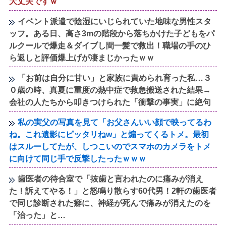
大丈夫ですｗ
イベント派遣で陰湿にいじられていた地味な男性スタ
ッフ。ある日、高さ3mの階段から落ちかけた子どもをパ
ルクールで爆走＆ダイブし間一髪で救出！職場の手のひ
ら返しと評価爆上げが凄まじかったｗｗ
「お前は自分に甘い」と家族に責められ育った私…３
０歳の時、真夏に重度の熱中症で救急搬送された結果→
会社の人たちから叩きつけられた「衝撃の事実」に絶句
私の実父の写真を見て「お父さんいい顔で映ってるわ
ね。これ遺影にピッタリねw」と煽ってくるトメ。最初
はスルーしてたが、しつこいのでスマホのカメラをトメ
に向けて同じ手で反撃したったｗｗｗ
歯医者の待合室で「抜歯と言われたのに痛みが消え
た！訴えてやる！」と怒鳴り散らす60代男！2軒の歯医者
で同じ診断された癖に、神経が死んで痛みが消えたのを
「治った」と…