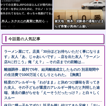
外人、スクエニの真実に気付く
被災地・熊本、泥酔者の通報が止ま
らず県警が異例のお願い
今話題の人気記事
ラーメン屋にて。店員「30分ほどお待ちいただく事になりま
す」友人「あ、じゃあいいです」→店を出た友人「ラーメン
店Aに行こう」俺「え？」→その店までの距離は…
離婚調停→裁判で5年、結局離婚成立したものの 別居期間中
の生活費で1000万近くむしりとられた。【胸糞】
軽度のアレルギーを「わがまま」と決めつけ嫌味を言ってき
た友人、その子どもが重度のアレルギー持ちだと判明した途
端、過去の嫌がらせを「えーそうだったっけ？」と白々しく
スルー
休日に甥っ子をアポなし託児を押し付けてきた兄嫁！「テレ