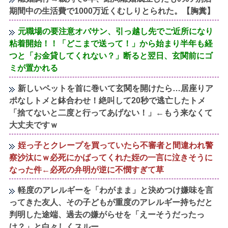
期間中の生活費で1000万近くむしりとられた。【胸糞】
元職場の要注意オバサン、引っ越し先でご近所になり
粘着開始！！「どこまで送って！」から始まり半年も経
つと「お金貸してくれない？」断ると翌日、玄関前にゴ
ミが置かれる
新しいペットを首に巻いて玄関を開けたら…居座りア
ポなしトメと鉢合わせ！絶叫して20秒で逃亡したトメ
「捨てないと二度と行ってあげない！」←もう来なくて
大丈夫ですｗ
姪っ子とクレープを買っていたら不審者と間違われ警
察沙汰にｗ必死にかばってくれた姪の一言に泣きそうに
なった件←必死の弁明が逆に不憫すぎて草
軽度のアレルギーを「わがまま」と決めつけ嫌味を言
ってきた友人、その子どもが重度のアレルギー持ちだと
判明した途端、過去の嫌がらせを「えーそうだったっ
け？」と白々しくスルー