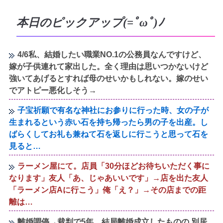
本日のピックアップ(=ﾟωﾟ)ﾉ
4/6私、結婚したい職業NO.1の公務員なんですけど、
嫁が子供連れて家出した。全く理由は思いつかないけど
強いてあげるとすれば母のせいかもしれない。嫁のせい
でアトピー悪化しそう→
子宝祈願で有名な神社にお参りに行った時、女の子が
生まれるという赤い石を持ち帰ったら男の子を出産。し
ばらくしてお礼も兼ねて石を返しに行こうと思って石を
見ると…
ラーメン屋にて。店員「30分ほどお待ちいただく事に
なります」友人「あ、じゃあいいです」→店を出た友人
「ラーメン店Aに行こう」俺「え？」→その店までの距
離は…
離婚調停→裁判で5年、結局離婚成立したものの 別居