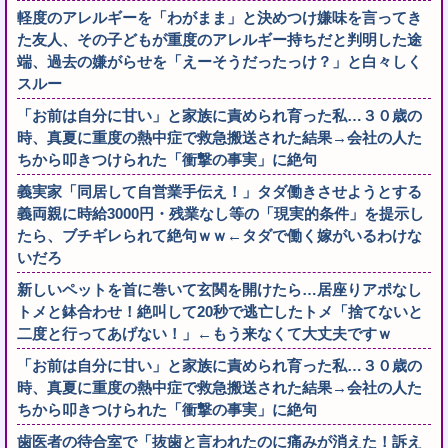
軽度のアレルギーを「わがまま」と決めつけ嫌味を言ってき
た友人、その子どもが重度のアレルギー持ちだと判明した途
端、過去の嫌がらせを「えーそうだったっけ？」と白々しく
スルー
「お前は自分に甘い」と家族に責められ育った私…３０歳の
時、真夏に重度の熱中症で救急搬送された結果→会社の人た
ちから叩きつけられた「衝撃の事実」に絶句
義実家「同居して自営業手伝え！」タダ働きさせようとする
義両親に時給3000円・残業なし等の「現実的条件」を提示し
たら、ブチギレられて絶句ｗｗ←タダで働く嫁がいるわけな
いだろ
新しいペットを首に巻いて玄関を開けたら…居座りアポなし
トメと鉢合わせ！絶叫して20秒で逃亡したトメ「捨てないと
二度と行ってあげない！」←もう来なくて大丈夫ですｗ
「お前は自分に甘い」と家族に責められ育った私…３０歳の
時、真夏に重度の熱中症で救急搬送された結果→会社の人た
ちから叩きつけられた「衝撃の事実」に絶句
歯医者の待合室で「抜歯と言われたのに痛みが消えた！訴え