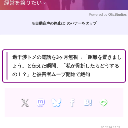
Powered by 
GliaStudios
※自動音声の停止は↑のバナーをタップ
M
u
t
e
過干渉トメの電話を3ヶ月無視→「距離を置きまし
ょう」と伝えた瞬間、「私が骨折したらどうする
の！？」と被害者ムーブ開始で絶句
2026.05.21