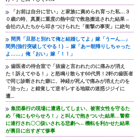
「お前は自分に甘い」と家族に責められ育った私…３
０歳の時、真夏に重度の熱中症で救急搬送された結果→
会社の人たちから叩きつけられた「衝撃の事実」に絶句
間男「旦那と別れて俺と結婚してよ」嫁「うーん…」
間男(強行突破してやる！) → 嫁「あー朝帰りしちゃった
よ……」俺「おい」嫁「！！」
歯医者の待合室で「抜歯と言われたのに痛みが消え
た！訴えてやる！」と怒鳴り散らす60代男！2軒の歯医者
で同じ診断された癖に、神経が死んで痛みが消えたのを
「治った」と錯覚して逆ギレする地獄の迷惑ジジイに
遭...
集団暴行の現場に遭遇してしまい、被害女性を守るた
め「俺にもやらせろ！」と叫んで抱きついた結果…警察
に連行され〇〇扱いされる悲劇へ←機転を利かせた結果
が裏目に出すぎて惨事