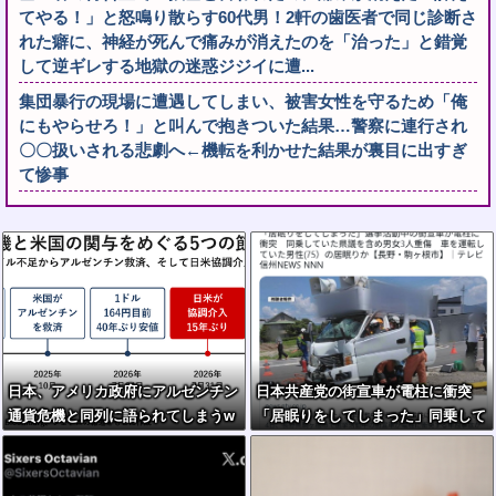
てやる！」と怒鳴り散らす60代男！2軒の歯医者で同じ診断さ
れた癖に、神経が死んで痛みが消えたのを「治った」と錯覚
して逆ギレする地獄の迷惑ジジイに遭...
集団暴行の現場に遭遇してしまい、被害女性を守るため「俺
にもやらせろ！」と叫んで抱きついた結果…警察に連行され
〇〇扱いされる悲劇へ←機転を利かせた結果が裏目に出すぎ
て惨事
日本、アメリカ政府にアルゼンチン
日本共産党の街宣車が電柱に衝突
通貨危機と同列に語られてしまうw
「居眠りをしてしまった」同乗して
wwwwwもうすでに158円に戻る
いた県議を含め男女3人重傷