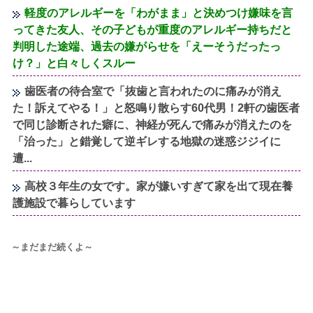
軽度のアレルギーを「わがまま」と決めつけ嫌味を言
ってきた友人、その子どもが重度のアレルギー持ちだと
判明した途端、過去の嫌がらせを「えーそうだったっ
け？」と白々しくスルー
歯医者の待合室で「抜歯と言われたのに痛みが消え
た！訴えてやる！」と怒鳴り散らす60代男！2軒の歯医者
で同じ診断された癖に、神経が死んで痛みが消えたのを
「治った」と錯覚して逆ギレする地獄の迷惑ジジイに
遭...
高校３年生の女です。家が嫌いすぎて家を出て現在養
護施設で暮らしています
～まだまだ続くよ～