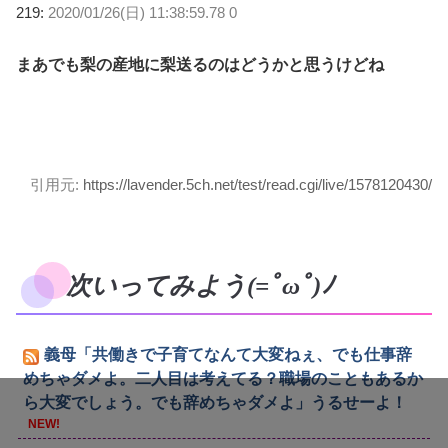
219:
2020/01/26(日) 11:38:59.78 0
まあでも梨の産地に梨送るのはどうかと思うけどね
引用元:
https://lavender.5ch.net/test/read.cgi/live/1578120430/
次いってみよう(=ﾟωﾟ)ﾉ
義母「共働きで子育てなんて大変ねぇ、でも仕事辞
めちゃダメよ。二人目は考えてる？職場のこともあるか
ら大変でしょう。でも辞めちゃダメよ」うるせーよ！
NEW!