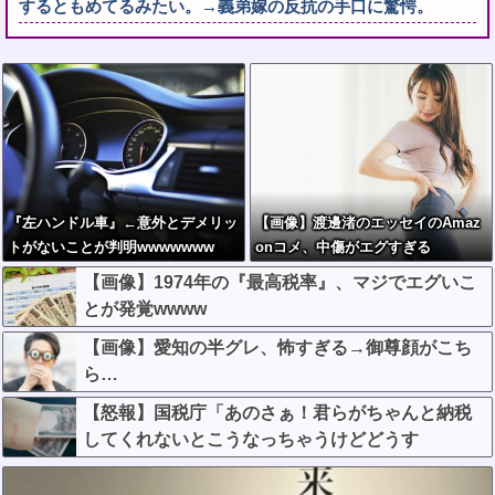
するともめてるみたい。→義弟嫁の反抗の手口に驚愕。
『左ハンドル車』←意外とデメリッ
【画像】渡邊渚のエッセイのAmaz
トがないことが判明wwwwwww
onコメ、中傷がエグすぎる
【画像】1974年の『最高税率』、マジでエグいこ
とが発覚wwww
【画像】愛知の半グレ、怖すぎる→御尊顔がこち
ら…
【怒報】国税庁「あのさぁ！君らがちゃんと納税
してくれないとこうなっちゃうけどどうす
る？！」←これw w w w w w w w