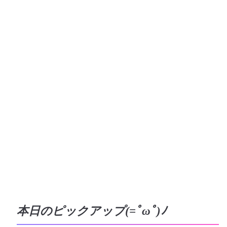
本日のピックアップ(=ﾟωﾟ)ﾉ