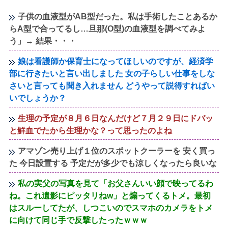
子供の血液型がAB型だった。私は手術したことあるか
らA型で合ってるし…旦那(O型)の血液型を調べてみよ
う」→ 結果・・・
娘は看護師か保育士になってほしいのですが、経済学
部に行きたいと言い出しました 女の子らしい仕事をしな
さいと言っても聞き入れません どうやって説得すればい
いでしょうか？
生理の予定が８月６日なんだけど７月２９日にドバッ
と鮮血でたから生理かな？って思ったのよね
アマゾン売り上げ１位のスポットクーラーを 安く買っ
た 今日設置する 予定だが多少でも涼しくなったら良いな
私の実父の写真を見て「お父さんいい顔で映ってるわ
ね。これ遺影にピッタリねw」と煽ってくるトメ。最初
はスルーしてたが、しつこいのでスマホのカメラをトメ
に向けて同じ手で反撃したったｗｗｗ