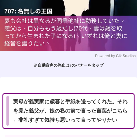
Powered by 
GliaStudios
※自動音声の停止は↑のバナーをタップ
M
u
t
e
実母が義実家に歳暮と手紙を送ってくれた。それ
を見た義父が、娘の私の前で言った言葉がこちら
←非礼すぎて気持ち悪いって言ってやりたい