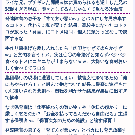
ライな兄。ブチギレた両親＆妹に責められるも逆上した兄の
悲惨すぎる現在←淡々としてるんじゃなくて単なる冷血漢
発達障害の息子を「育て方が悪いw」とバカにし育児放棄す
るコトメ。代わりに私が育てた結果、高校生になったコトメ
コが放った「発言」にコトメ絶叫←他人に預けっぱなしで親
面するな
手作り唐揚げを差し入れしたら「肉叩きすぎて柔らかすぎ
w」と文句を言うトメ。実は〇〇の唐揚げと知らずバクバク
食べるトメにニヤニヤが止まらないｗｗ←大嫌いな食材おい
しく食べててワロタ
集団暴行の現場に遭遇してしまい、被害女性を守るため「俺
にもやらせろ！」と叫んで抱きついた結果…警察に連行され
〇〇扱いされる悲劇へ←機転を利かせた結果が裏目に出すぎ
て惨事
なぜ保育園は「仕事終わりの買い物」や「休日の預かり」に
厳しく怒るのか？「お金を払ってるんだから自由だろ」主張
する保護者 vs 「保育欠如のための施設」と諭す保育士
発達障害の息子を「育て方が悪いw」とバカにし育児放棄す