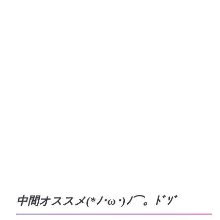
中間オススメ(*ﾉ･ω･)ﾉ⌒。ﾄﾞｿﾞ