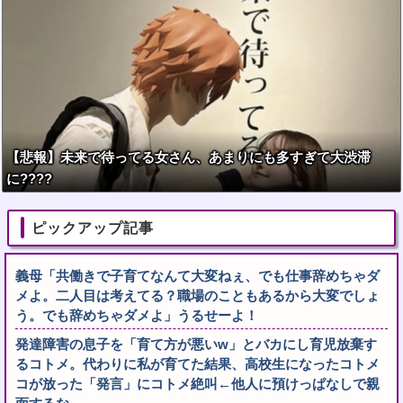
【悲報】未来で待ってる女さん、あまりにも多すぎて大渋滞
に????
ピックアップ記事
義母「共働きで子育てなんて大変ねぇ、でも仕事辞めちゃダ
メよ。二人目は考えてる？職場のこともあるから大変でしょ
う。でも辞めちゃダメよ」うるせーよ！
発達障害の息子を「育て方が悪いw」とバカにし育児放棄す
るコトメ。代わりに私が育てた結果、高校生になったコトメ
コが放った「発言」にコトメ絶叫←他人に預けっぱなしで親