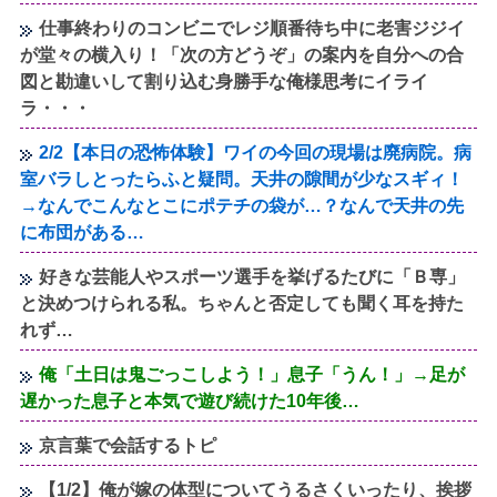
仕事終わりのコンビニでレジ順番待ち中に老害ジジイ
が堂々の横入り！「次の方どうぞ」の案内を自分への合
図と勘違いして割り込む身勝手な俺様思考にイライ
ラ・・・
2/2【本日の恐怖体験】ワイの今回の現場は廃病院。病
室バラしとったらふと疑問。天井の隙間が少なスギィ！
→なんでこんなとこにポテチの袋が…？なんで天井の先
に布団がある…
好きな芸能人やスポーツ選手を挙げるたびに「Ｂ専」
と決めつけられる私。ちゃんと否定しても聞く耳を持た
れず…
俺「土日は鬼ごっこしよう！」息子「うん！」→足が
遅かった息子と本気で遊び続けた10年後…
京言葉で会話するトピ
【1/2】俺が嫁の体型についてうるさくいったり、挨拶