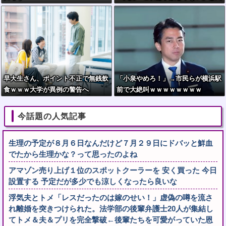
付く…
早大生さん、ポイント不正で無銭飲
「小泉やめろ！」→市民らが横浜駅
食ｗｗｗ大学が異例の警告へ
前で大絶叫ｗｗｗｗｗｗｗｗ
今話題の人気記事
生理の予定が８月６日なんだけど７月２９日にドバッと鮮血
でたから生理かな？って思ったのよね
アマゾン売り上げ１位のスポットクーラーを 安く買った 今日
設置する 予定だが多少でも涼しくなったら良いな
浮気夫とトメ「レスだったのは嫁のせい！」虚偽の噂を流さ
れ離婚を突きつけられた。法学部の後輩弁護士20人が集結し
てトメ＆夫＆プリを完全撃破←後輩たちを可愛がっていた恩