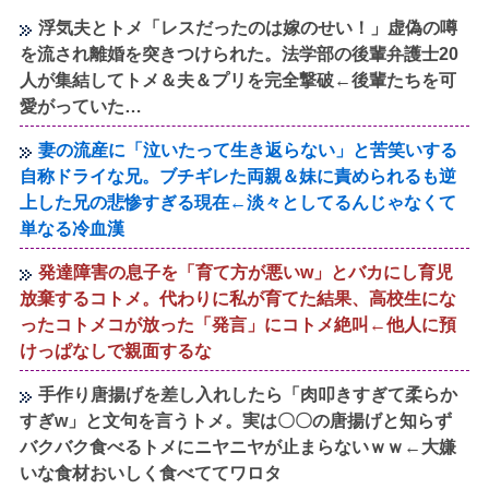
浮気夫とトメ「レスだったのは嫁のせい！」虚偽の噂
を流され離婚を突きつけられた。法学部の後輩弁護士20
人が集結してトメ＆夫＆プリを完全撃破←後輩たちを可
愛がっていた…
妻の流産に「泣いたって生き返らない」と苦笑いする
自称ドライな兄。ブチギレた両親＆妹に責められるも逆
上した兄の悲惨すぎる現在←淡々としてるんじゃなくて
単なる冷血漢
発達障害の息子を「育て方が悪いw」とバカにし育児
放棄するコトメ。代わりに私が育てた結果、高校生にな
ったコトメコが放った「発言」にコトメ絶叫←他人に預
けっぱなしで親面するな
手作り唐揚げを差し入れしたら「肉叩きすぎて柔らか
すぎw」と文句を言うトメ。実は〇〇の唐揚げと知らず
バクバク食べるトメにニヤニヤが止まらないｗｗ←大嫌
いな食材おいしく食べててワロタ