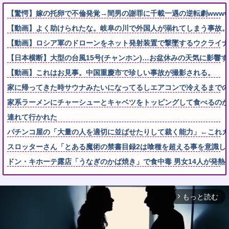
【驚愕】嫁の托卵で不倫発覚→間男の謝罪に千載一遇の逆転劇wwww
【動画】よく助けられたな。岐阜の川で外国人が溺れてしまう事故。
【動画】ロシア軍のドローンをネット発射装置で撃墜するウクライナ
【日本横断】大型の台風15号(チャンホン)…お盆休みの天気に影響
【動画】これはお見事。中国重慶市で珍しい事故が撮影される。
家に帰ってきた時サウナみたいになってるしエアコンで冷えるまでの
家系ラーメンにチャーシューとキャベツをトッピングして食べるのが
連れて行かれた
パチンコ屋の「大量の人を適切に並ばせたりして裁く能力」←これガ
スロッターさん「とある魔術の禁書目録2は喰種を超える事を意識し
ドン・キホーテ露店「うなぎのかば焼き」で食中毒 男女14人が発熱
もっと読む
arrow_forward_ios