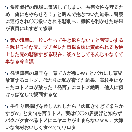
集団暴行の現場に遭遇してしまい、被害女性を守るた
め「俺にもやらせろ！」と叫んで抱きついた結果…警察
に連行され〇〇扱いされる悲劇へ←機転を利かせた結果
が裏目に出すぎて惨事
妻の流産に「泣いたって生き返らない」と苦笑いする
自称ドライな兄。ブチギレた両親＆妹に責められるも逆
上した兄の悲惨すぎる現在←淡々としてるんじゃなくて
単なる冷血漢
発達障害の息子を「育て方が悪いw」とバカにし育児
放棄するコトメ。代わりに私が育てた結果、高校生にな
ったコトメコが放った「発言」にコトメ絶叫←他人に預
けっぱなしで親面するな
手作り唐揚げを差し入れしたら「肉叩きすぎて柔らか
すぎw」と文句を言うトメ。実は〇〇の唐揚げと知らず
バクバク食べるトメにニヤニヤが止まらないｗｗ←大嫌
いな食材おいしく食べててワロタ