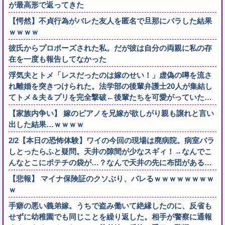
が最高形で返ってきた
【愕然】不貞行為がバレた友人を匿名で旦那にバラした結果
ｗｗｗｗ
彼氏からプロポーズされた私。だが彼は自分の両親に私の存
在を一度も報告してなかった
浮気夫とトメ「レスだったのは嫁のせい！」虚偽の噂を流さ
れ離婚を突きつけられた。法学部の後輩弁護士20人が集結し
てトメ＆夫＆プリを完全撃破←後輩たちを可愛がっていた…
【家族内争い】 嫁のピアノを兄嫁が欲しがり親も譲れと言い
出した結果…ｗｗｗｗ
2/2【本日の恐怖体験】ワイの今回の現場は廃病院。病室バラ
しとったらふと疑問。天井の隙間が少なスギィ！→なんでこ
んなとこにポテチの袋が…？なんで天井の先に布団がある…
【悲報】 マイナ保険証のクソぶり、バレるｗｗｗｗｗｗｗｗ
ｗ
手癖の悪い義弟嫁。うちで盗み働いて絶縁したのに、反省も
せずに幼稚園でも同じことを繰り返した。相手が警察に通報