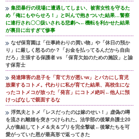
集団暴行の現場に遭遇してしまい、被害女性を守るた
め「俺にもやらせろ！」と叫んで抱きついた結果…警察
に連行され〇〇扱いされる悲劇へ←機転を利かせた結果
が裏目に出すぎて惨事
なぜ保育園は「仕事終わりの買い物」や「休日の預か
り」に厳しく怒るのか？「お金を払ってるんだから自由
だろ」主張する保護者 vs 「保育欠如のための施設」と諭
す保育士
発達障害の息子を「育て方が悪いw」とバカにし育児
放棄するコトメ。代わりに私が育てた結果、高校生にな
ったコトメコが放った「発言」にコトメ絶叫←他人に預
けっぱなしで親面するな
浮気夫とトメ「レスだったのは嫁のせい！」虚偽の噂
を流され離婚を突きつけられた。法学部の後輩弁護士20
人が集結してトメ＆夫＆プリを完全撃破←後輩たちを可
愛がっていた恩が最高形で返ってきた