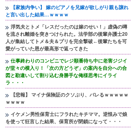
【家族内争い】 嫁のピアノを兄嫁が欲しがり親も譲れ
と言い出した結果…ｗｗｗｗ
浮気夫とトメ「レスだったのは嫁のせい！」虚偽の噂
を流され離婚を突きつけられた。法学部の後輩弁護士20
人が集結してトメ＆夫＆プリを完全撃破←後輩たちを可
愛がっていた恩が最高形で返ってきた
仕事終わりのコンビニでレジ順番待ち中に老害ジジイ
が堂々の横入り！「次の方どうぞ」の案内を自分への合
図と勘違いして割り込む身勝手な俺様思考にイライ
ラ・・・
【悲報】 マイナ保険証のクソぶり、バレるｗｗｗｗｗ
ｗｗｗｗ
イケメン男性保育士にフラれたキチママ。逆恨みで娘
を使って狂言した結果、保育所が閉鎖になって・・・