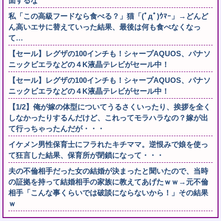
面するな
私「この高級フードなら食べる？」猫「(ﾟдﾟ)ｳﾏｰ」→どんど
ん高いエサに替えていった結果、最後は何も食べなくなっ
て…
【セール】レグザの100インチも！シャープAQUOS、パナソ
ニックビエラなどの４K液晶テレビがセール中！
【セール】レグザの100インチも！シャープAQUOS、パナソ
ニックビエラなどの４K液晶テレビがセール中！
【1/2】俺が嫁の体型についてうるさくいったり、挨拶を全く
しなかったりするんだけど、これってモラハラなの？嫁が出
て行っちゃったんだが・・・
イケメン男性保育士にフラれたキチママ。逆恨みで娘を使っ
て狂言した結果、保育所が閉鎖になって・・・
夫の不倫相手だった女の結婚が決まったと聞いたので、当時
の証拠を持って結婚相手の家族に教えてあげたｗｗ→元不倫
相手「こんな事くらいでは破談にならないから！」その結果
ｗ