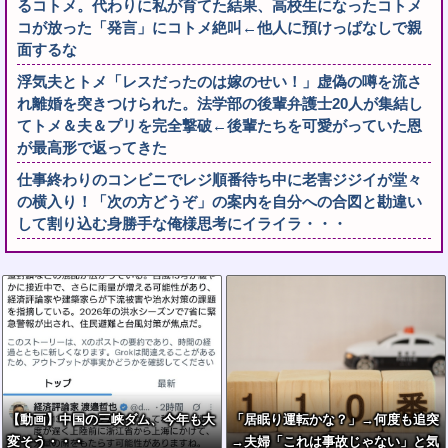
るコトメ。代わりに私が育てた結果、高校生になったコトメ
コが放った「発言」にコトメ絶叫←他人に預けっぱなしで親
面するな
浮気夫とトメ「レスだったのは嫁のせい！」虚偽の噂を流さ
れ離婚を突きつけられた。法学部の後輩弁護士20人が集結し
てトメ＆夫＆プリを完全撃破←後輩たちを可愛がっていた恩
が最高形で返ってきた
仕事終わりのコンビニでレジ順番待ち中に老害ジジイが堂々
の横入り！「次の方どうぞ」の案内を自分への合図と勘違い
して割り込む身勝手な俺様思考にイライラ・・・
【動画】中国の三峡ダム、今年も大
「居眠り運転かな？」→何度も追突
変そう・・・
→夫婦「これは事故じゃない」と気