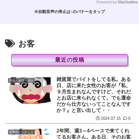
Powered by 
GliaStudios
※自動音声の停止は↑のバナーをタップ
M
u
t
e
お客
最近の投稿
雑貨屋でバイトをしてる私。ある
愚痴・相談・雑談
日、店に来た女性のお客が『私、
９月生まれなんですけど、それだ
とお店に来られなくて。でも運命
だから仕方ないってことなんです
か？』と言い出して・・
2024.07.15
0
2年間、週3～4ペースで来てくれ
衝撃的だったこと
てるお客さん。ある日、そのお客