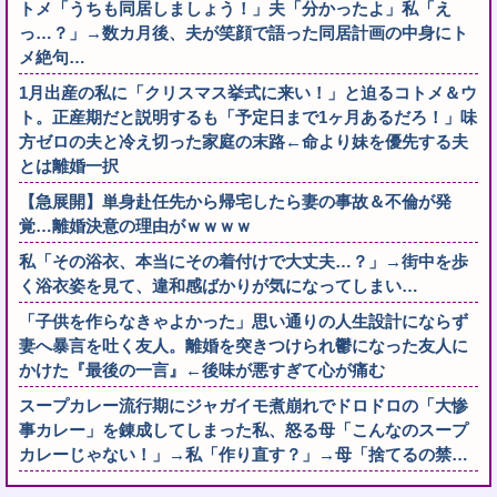
トメ「うちも同居しましょう！」夫「分かったよ」私「え
っ…？」→数カ月後、夫が笑顔で語った同居計画の中身にト
メ絶句…
1月出産の私に「クリスマス挙式に来い！」と迫るコトメ＆ウ
ト。正産期だと説明するも「予定日まで1ヶ月あるだろ！」味
方ゼロの夫と冷え切った家庭の末路←命より妹を優先する夫
とは離婚一択
【急展開】単身赴任先から帰宅したら妻の事故＆不倫が発
覚…離婚決意の理由がｗｗｗｗ
私「その浴衣、本当にその着付けで大丈夫…？」→街中を歩
く浴衣姿を見て、違和感ばかりが気になってしまい…
「子供を作らなきゃよかった」思い通りの人生設計にならず
妻へ暴言を吐く友人。離婚を突きつけられ鬱になった友人に
かけた『最後の一言』←後味が悪すぎて心が痛む
スープカレー流行期にジャガイモ煮崩れでドロドロの「大惨
事カレー」を錬成してしまった私、怒る母「こんなのスープ
カレーじゃない！」→私「作り直す？」→母「捨てるの禁…