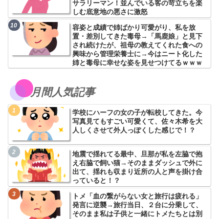
サラリーマン！並んでいる客の苛立ちを楽
しむ底意地の悪さに激怒
容姿と成績で姉ばかり可愛がり、私を放
置・差別してきた毒母→「馬鹿娘」と見下
され続けたが、祖母の教えてくれた食への
興味から管理栄養士に→今はニート化した
姉と毒母に幸せな姿を見せつけてるｗｗｗ
月間人気記事
学校にハーフの女の子が転校してきた。今
写真見てもすごい可愛くて、佐々木希を大
人しくさせて外人っぽくした感じで！？
地震で揺れてる最中、旦那が私を左脇で抱
え右脇で飼い猫→そのままダッシュで外に
出て、揺れも収まり近所の人と声を掛け合
っていると！？
トメ「血の繋がらない女と旅行は疲れる」
発言に逆襲→旅行当日、２台に分乗して、
そのまま私は子供と一緒にトメたちとは別