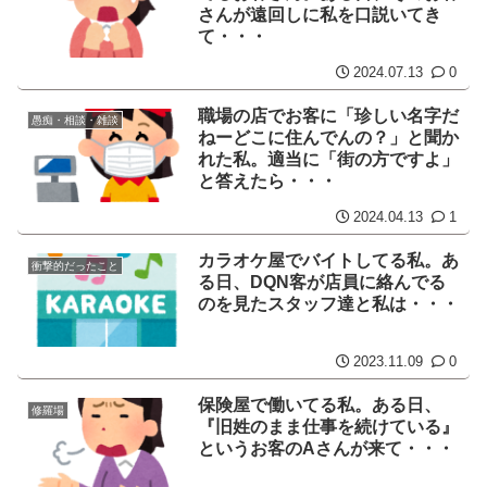
さんが遠回しに私を口説いてき
て・・・
2024.07.13
0
職場の店でお客に「珍しい名字だ
愚痴・相談・雑談
ねーどこに住んでんの？」と聞か
れた私。適当に「街の方ですよ」
と答えたら・・・
2024.04.13
1
カラオケ屋でバイトしてる私。あ
衝撃的だったこと
る日、DQN客が店員に絡んでる
のを見たスタッフ達と私は・・・
2023.11.09
0
保険屋で働いてる私。ある日、
修羅場
『旧姓のまま仕事を続けている』
というお客のAさんが来て・・・