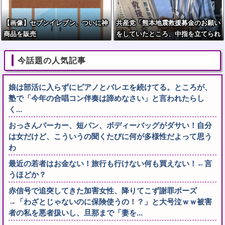
【画像】セブンイレブン、ついに神
共産党「熊本地震救援募金のお願い
商品を販売
をしていたところ、中指を立てられ
ました。嫌がらせ酷い」
今話題の人気記事
娘は部活に入らずにピアノとバレエを続けてる。ところが、
塾で「今年の合唱コン伴奏は諦めなさい」と言われたらし
く...
おっさんパーカー、短パン、ボディーバッグがダサい！自分
は女だけど、こういうの聞くたびに何が多様性だよって思う
わ
最近の若者はお金ない！旅行も行けない何も買えない！←言
うほどか？
赤信号で追突してきた加害女性、降りてこず謝罪ポーズ
→「わざとじゃないのに保険使うの！？」と大号泣ｗｗ被害
者の私を悪者扱いし、旦那まで「妻を...