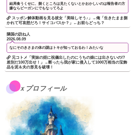
結局食うくせに、捌くところは見たくないとかおかしいのは報告者の方
嫌ならビーガンにでもなってろよ
スッポン解体動画を見る彼女「美味しそう♪」→俺「生きたまま捌
かれて可哀想だろ！サイコパスか？」←お前らどっち？
隣国の訪ね人
2026.08.09
なにそのきさまの体の謎はトキが知っておるわ！みたいな
元コトメ「実妹の姪に祝儀出したのにうちの娘には出さないの!?
差別だ100万出せ！」→断ったら我が家に侵入して1000万相当の宝飾
品を泥＆夫の形見を破壊！
ｘプロフィール