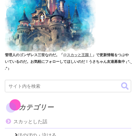
管理人のゴンザレス三世なのだ。「
@スカッと王国！
」で更新情報をつぶや
いているのだ。お気軽にフォローしてほしいのだ！うさちゃん友達募集中 ₍ ᐢ. ̫
.ᐢ ₎
カテゴリー
スカッとした話
ほのぼの・泣ける