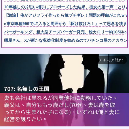
10年越しの片思い相手にプロポーズした結果、彼女の第一声「とり
【激論】俺がアジフライ作ったら嫁ブチギレ！問題の理由がこれｗｗ
e東京喰種999でLT入ると周囲から「駆け抜けろ！」って思念を凄ま
バーガーキング、超大型チーズバーガー発売。総カロリー約1656kcal 
晒屋さん、Xが新たな収益化制度を始めるのでパチンコ屋のアカウン
もっと読む
arrow_forward_ios