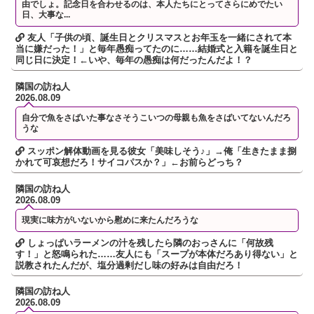
由でしょ。記念日を合わせるのは、本人たちにとってさらにめでたい
日、大事な...
友人「子供の頃、誕生日とクリスマスとお年玉を一緒にされて本
当に嫌だった！」と毎年愚痴ってたのに……結婚式と入籍を誕生日と
同じ日に決定！←いや、毎年の愚痴は何だったんだよ！？
隣国の訪ね人
2026.08.09
自分で魚をさばいた事なさそうこいつの母親も魚をさばいてないんだろ
うな
スッポン解体動画を見る彼女「美味しそう♪」→俺「生きたまま捌
かれて可哀想だろ！サイコパスか？」←お前らどっち？
隣国の訪ね人
2026.08.09
現実に味方がいないから慰めに来たんだろうな
しょっぱいラーメンの汁を残したら隣のおっさんに「何故残
す！」と怒鳴られた……友人にも「スープが本体だろあり得ない」と
説教されたんだが、塩分過剰だし味の好みは自由だろ！
隣国の訪ね人
2026.08.09