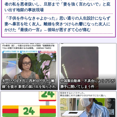
者の私を悪者扱いし、旦那まで「妻を強く言わないで」と庇
い出す地獄の事故現場
「子供を作らなきゃよかった」思い通りの人生設計にならず
妻へ暴言を吐く友人。離婚を突きつけられ鬱になった友人に
かけた『最後の一言』←後味が悪すぎて心が痛む
夫・ひろゆき氏に西村ゆか氏が“離
中国製自動車、不具合によりドアが
婚”を提示 新党の届け出を知らされ
勝手に開いてしまう件
ず激怒「信頼関係が保てず夫婦を続
けるのは無理」