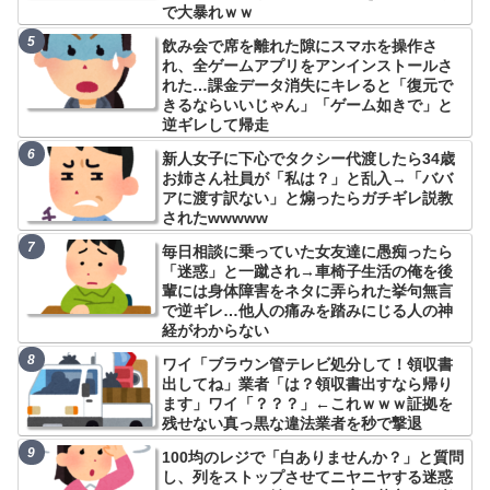
で大暴れｗｗ
飲み会で席を離れた隙にスマホを操作さ
れ、全ゲームアプリをアンインストールさ
れた…課金データ消失にキレると「復元で
きるならいいじゃん」「ゲーム如きで」と
逆ギレして帰走
新人女子に下心でタクシー代渡したら34歳
お姉さん社員が「私は？」と乱入→「ババ
アに渡す訳ない」と煽ったらガチギレ説教
されたwwwww
毎日相談に乗っていた女友達に愚痴ったら
「迷惑」と一蹴され→車椅子生活の俺を後
輩には身体障害をネタに弄られた挙句無言
で逆ギレ…他人の痛みを踏みにじる人の神
経がわからない
ワイ「ブラウン管テレビ処分して！領収書
出してね」業者「は？領収書出すなら帰り
ます」ワイ「？？？」←これｗｗｗ証拠を
残せない真っ黒な違法業者を秒で撃退
100均のレジで「白ありませんか？」と質問
し、列をストップさせてニヤニヤする迷惑