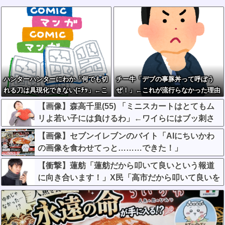
ハンターハンターにわか「何でも切
チー牛「デブの事豚丼って呼ぼう
れる刀は具現化できない(ﾆﾁｯ」←こ
ぜ！」←これが流行らなかった理由
れ
【画像】森高千里(55) 「ミニスカートはとてもム
リよ若い子には負けるわ」←ワイらにはブッ刺さ
りまくってしまうw w w w w w
【画像】セブンイレブンのバイト「AIにちいかわ
の画像を食わせてっと………できた！」
【衝撃】蓮舫「蓮舫だから叩いて良いという報道
に向き合います！」X民「高市だから叩いて良いを
やってるのがお前だろ」←これ…w w