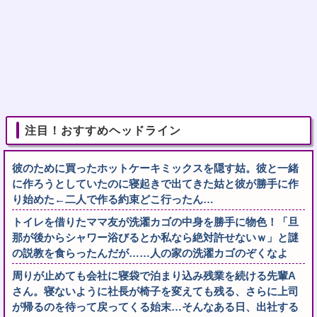
注目！おすすめヘッドライン
彼のために買ったホットケーキミックスを隠す姑。彼と一緒
に作ろうとしていたのに寝起きで出てきた姑と彼が勝手に作
り始めた←二人で作る約束どこ行ったん…
トイレを借りたママ友が洗濯カゴの中身を勝手に物色！「旦
那が後からシャワー浴びるとか私なら絶対許せないｗ」と謎
の説教を食らったんだが……人の家の洗濯カゴのぞくなよ
周りが止めても会社に寝袋で泊まり込み残業を続ける先輩A
さん。寝ないように社長が椅子を変えても残る、さらに上司
が帰るのを待って戻ってくる始末…そんなある日、出社する