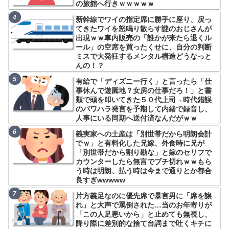
の旅館へ行きｗｗｗｗｗ
新幹線でワイの指定席に勝手に座り、戻っ
てきたワイを怒鳴り散らす謎のおじさんが
出現ｗｗ車内販売の「誰かが来たら退くル
ール」の空席を買ったくせに、自分の判断
ミスで大発狂するメンタル構造どうなっと
んの！？
有給で「ディズニー行く」と言ったら「仕
事休んで遊園地？女房の仕事だろ！」と書
類で頭を叩いてきた５０代上司→時代錯誤
のパワハラ発言を予期して内緒で録音し、
人事にいる同期へ送付済なんだがｗｗ
義実家への土産は「別世帯だから明朗会計
でｗ」と有料化した兄嫁、外食時に兄が
「別世帯だから割り勘な」と嫁のセリフで
カウンターしたら無言でブチ切れｗｗもら
う時は明朗、払う時は今まで通りとか都合
良すぎwwwww
片方義足なのに優先席で暴言男に「席を譲
れ」と大声で罵倒された…当のお年寄りが
「この人足悪いから」と止めても無視し、
降り際に差別的な捨て台詞まで吐くキチに