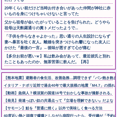
20年くらい前だけど当時お付き合いがあった仲間が神社に赤
いものを身につけちゃいけないと言ってた
父から祖母が会いたがっていることを告げられた。どうやら
祖母は天麩羅通りの糞トメだったようで...
「子供を作らなきゃよかった」思い通りの人生設計にならず
妻へ暴言を吐く友人。離婚を突きつけられ鬱になった友人に
かけた『最後の一言』←後味が悪すぎて心が痛む
【多分お前が悪いｗ】私は飲み会があって、最近彼氏と別れ
たこともあったのか、無茶苦茶に飲んだ。【再】
【熊本地震】避難者の食生活、改善急務…調理できず「パン飽き飽き
イタリア・ナポリ近郊で過去40年で最大規模の地震「M4.7」の揺れ
【動画】急病人？横須賀の国道16号でおかしな事故が撮影される。
【発見】発達っぽい奴の共通点って『立場を理解できない』だよな
【サモーン】鮭を『普通に焼く』以外で美味しく食べる方法
40度近い熱と頭痛で朦朧としながら病院行ったら、受付嬢が「予約の