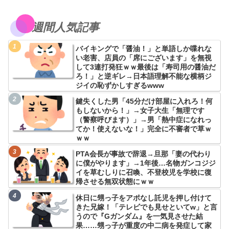
週間人気記事
バイキングで「醤油！」と単語しか喋れな
い老害、店員の「席にございます」を無視
して3連打発狂ｗｗ最後は「寿司用の醤油だ
ろ！」と逆ギレ→日本語理解不能な横柄ジ
ジイの恥ずかしすぎるwww
鍵失くした男「45分だけ部屋に入れろ！何
もしないから！」→女子大生「無理です
（警察呼びます）」→男「熱中症になれっ
てか！使えないな！」完全に不審者で草ｗ
ｗｗ
PTA会長が事故で辞退→旦那「妻の代わり
に僕がやります」→1年後…名物ガンコジジ
イを草むしりに召喚、不登校児を学校に復
帰させる無双状態にｗｗ
休日に甥っ子をアポなし託児を押し付けて
きた兄嫁！「テレビでも見せといてw」と言
うので『Gガンダム』を一気見させた結
果……甥っ子が重度の中二病を発症して家