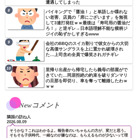
遭遇してしまった
バイキングで「醤油！」と単語しか喋れな
い老害、店員の「席にございます」を無視
して3連打発狂ｗｗ最後は「寿司用の醤油だ
ろ！」と逆ギレ→日本語理解不能な横柄ジ
ジイの恥ずかしすぎるwww
会社のBBQのスイカ割りで彼女からの大切
な高価サングラスを上に置かれ破壊され
た…上司含め全員で爆笑されガチギレ
里帰り出産から帰宅したら義母の部屋がで
きていた…同居拒絶の約束を破りダンマリ
の旦那を即切り、車を奪って離婚したわｗ
ｗｗ
Newコメント
隣国の訪ね人
2026.08.09
そうかな？これはわかるよ。報告者のいちゃもんの方が、変だと思う。
そもそも子供時代、一緒なのが嫌なのは、もらえるものが少ないって理