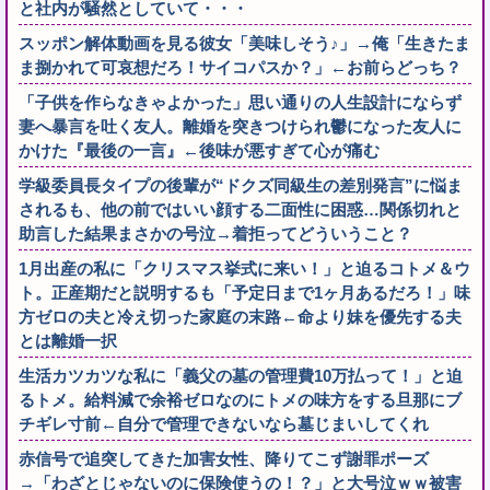
と社内が騒然としていて・・・
スッポン解体動画を見る彼女「美味しそう♪」→俺「生きたま
ま捌かれて可哀想だろ！サイコパスか？」←お前らどっち？
「子供を作らなきゃよかった」思い通りの人生設計にならず
妻へ暴言を吐く友人。離婚を突きつけられ鬱になった友人に
かけた『最後の一言』←後味が悪すぎて心が痛む
学級委員長タイプの後輩が“ドクズ同級生の差別発言”に悩ま
されるも、他の前ではいい顔する二面性に困惑…関係切れと
助言した結果まさかの号泣→着拒ってどういうこと？
1月出産の私に「クリスマス挙式に来い！」と迫るコトメ＆ウ
ト。正産期だと説明するも「予定日まで1ヶ月あるだろ！」味
方ゼロの夫と冷え切った家庭の末路←命より妹を優先する夫
とは離婚一択
生活カツカツな私に「義父の墓の管理費10万払って！」と迫
るトメ。給料減で余裕ゼロなのにトメの味方をする旦那にブ
チギレ寸前←自分で管理できないなら墓じまいしてくれ
赤信号で追突してきた加害女性、降りてこず謝罪ポーズ
→「わざとじゃないのに保険使うの！？」と大号泣ｗｗ被害