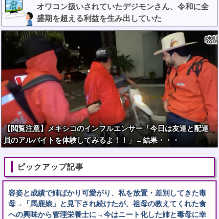
オワコン扱いされていたデジモンさん、令和に全
盛期を超える利益を生み出していた
【閲覧注意】メキシコのインフルエンサー「今日は友達と配達
員のアルバイトを体験してみるよ！！」←結果・・・
ピックアップ記事
容姿と成績で姉ばかり可愛がり、私を放置・差別してきた毒
母→「馬鹿娘」と見下され続けたが、祖母の教えてくれた食
への興味から管理栄養士に→今はニート化した姉と毒母に幸