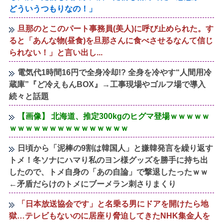
どういうつもりなの！」
旦那のとこのパート事務員(美人)に呼び止められた。す
ると「あんな物(昼食)を旦那さんに食べさせるなんて信じ
られない！」と言い出し...
電気代1時間16円で全身冷却!? 全身を冷やす“人間用冷
蔵庫”『ど冷えもんBOX』→工事現場やゴルフ場で導入
続々と話題
【画像】 北海道、推定300kgのヒグマ登場ｗｗｗｗｗ
ｗｗｗｗｗｗｗｗｗｗｗｗｗｗｗ
日頃から「泥棒の9割は韓国人」と嫌韓発言を繰り返す
トメ！冬ソナにハマり私のヨン様グッズを勝手に持ち出
したので、トメ自身の「あの自論」で撃退したったｗｗ
←矛盾だらけのトメにブーメラン刺さりまくり
「日本放送協会です」と名乗る男にドアを開けたら地
獄…テレビもないのに居座り脅迫してきたNHK集金人を