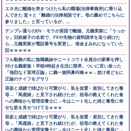
エネ夫に離婚を突きつけたら私の職場(法律事務所)に乗り込
んできた 堂々と「離婚の法律相談です。母の薦めでこちらに
参りました」と言っているが、...
テンプレ通りのDV・モラが原因で離婚。元義実家に「うっか
り」旧姓嫁子の名前で、FXや先物の資料請求を送り続けた
ら…元義実家が電話番号を変更し、借金まみれになっていた
話ｗｗｗｗｗ
フル勤務の私に無職義妹やニートコウト全員分の家事を押し
付ける義家族！早朝4時起き生活に限界。ついに言い放った
「強烈なド直球正論」に義一族阿鼻叫喚ｗｗ←怠け者どもに
正論のナイフをグサリ
容姿と成績で姉ばかり可愛がり、私を放置・差別してきた毒
母→「馬鹿娘」と見下され続けたが、祖母の教えてくれた食
への興味から管理栄養士に→今はニート化した姉と毒母に幸
せな姿を見せつけてるｗｗｗ
容姿と成績で姉ばかり可愛がり、私を放置・差別してきた毒
母→「馬鹿娘」と見下され続けたが、祖母の教えてくれた食
への興味から管理栄養士に→今はニート化した姉と毒母に…