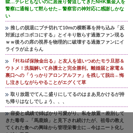
獄…テレビもないのに居座り脅迫してきたNHK集金人を
警察に通報して黙らせた←警察官の神対応に感謝しかな
い
推しの脱退にブチ切れて10mの横断幕を持ち込み「反
対派はボコボコにする」とイキり散らす過激ファン現る
ｗｗ後ろの席の視界を物理的に破壊する過激ファンにイ
ライラが止まらん
「ﾀﾋねば保険金出る」と友人を追いつめたモラ旦那＆
ウトメ！洗脳解いて弁護士と完全勝利。離婚届と家電＆
裏口への「うっかりアロンアルファ」を残して脱出←悔
し泣きしながらやることがエグくて草
取り放題でてんこ盛りにしてるのはまあ見かけるが持
ち帰りはなしでしょう、、、
容姿と成績で姉ばかり可愛がり、私を放置・差別して
きた毒母→「馬鹿娘」と見下され続けたが、祖母の教え
てくれた食への興味から管理栄養士に→今はニート化し