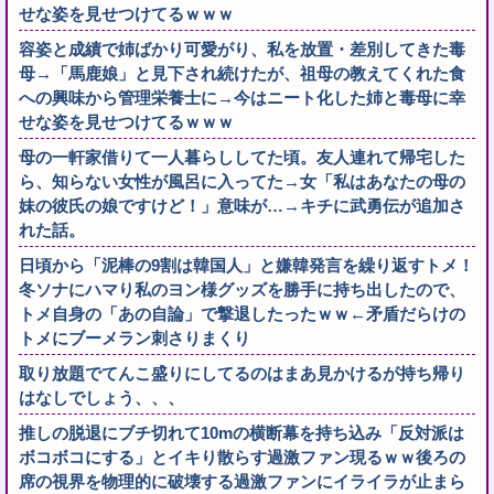
せな姿を見せつけてるｗｗｗ
容姿と成績で姉ばかり可愛がり、私を放置・差別してきた毒
母→「馬鹿娘」と見下され続けたが、祖母の教えてくれた食
への興味から管理栄養士に→今はニート化した姉と毒母に幸
せな姿を見せつけてるｗｗｗ
母の一軒家借りて一人暮らししてた頃。友人連れて帰宅した
ら、知らない女性が風呂に入ってた→女「私はあなたの母の
妹の彼氏の娘ですけど！」意味が…→キチに武勇伝が追加さ
れた話。
日頃から「泥棒の9割は韓国人」と嫌韓発言を繰り返すトメ！
冬ソナにハマり私のヨン様グッズを勝手に持ち出したので、
トメ自身の「あの自論」で撃退したったｗｗ←矛盾だらけの
トメにブーメラン刺さりまくり
取り放題でてんこ盛りにしてるのはまあ見かけるが持ち帰り
はなしでしょう、、、
推しの脱退にブチ切れて10mの横断幕を持ち込み「反対派は
ボコボコにする」とイキり散らす過激ファン現るｗｗ後ろの
席の視界を物理的に破壊する過激ファンにイライラが止まら