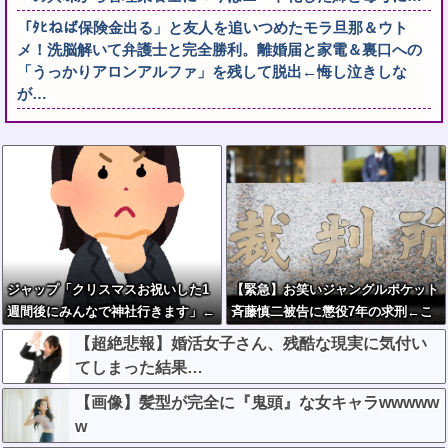
「ﾀﾋねば保険金出る」と友人を追いつめたモラ旦那＆ウト
メ！洗脳解いて弁護士と完全勝利。離婚届と家電＆裏口への
「うっかりアロンアルファ」を残して脱出←悔し泣きしな
が…
ジャップ「クリスマスお祝いした1
【緊急】お笑いジャングルポケット
週間後にみんなで神社行きます」←
斉藤慎二被告に懲役7年の求刑←こ
これ
れ…
【超絶悲報】婚活女子さん、残酷な現実に気付い
てしまった結果…
【画像】髪型が完全に『鬼頭』な女キャラwwwww
w