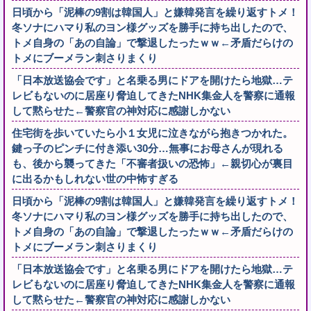
日頃から「泥棒の9割は韓国人」と嫌韓発言を繰り返すトメ！
冬ソナにハマり私のヨン様グッズを勝手に持ち出したので、
トメ自身の「あの自論」で撃退したったｗｗ←矛盾だらけの
トメにブーメラン刺さりまくり
「日本放送協会です」と名乗る男にドアを開けたら地獄…テ
レビもないのに居座り脅迫してきたNHK集金人を警察に通報
して黙らせた←警察官の神対応に感謝しかない
住宅街を歩いていたら小１女児に泣きながら抱きつかれた。
鍵っ子のピンチに付き添い30分…無事にお母さんが現れる
も、後から襲ってきた「不審者扱いの恐怖」←親切心が裏目
に出るかもしれない世の中怖すぎる
日頃から「泥棒の9割は韓国人」と嫌韓発言を繰り返すトメ！
冬ソナにハマり私のヨン様グッズを勝手に持ち出したので、
トメ自身の「あの自論」で撃退したったｗｗ←矛盾だらけの
トメにブーメラン刺さりまくり
「日本放送協会です」と名乗る男にドアを開けたら地獄…テ
レビもないのに居座り脅迫してきたNHK集金人を警察に通報
して黙らせた←警察官の神対応に感謝しかない