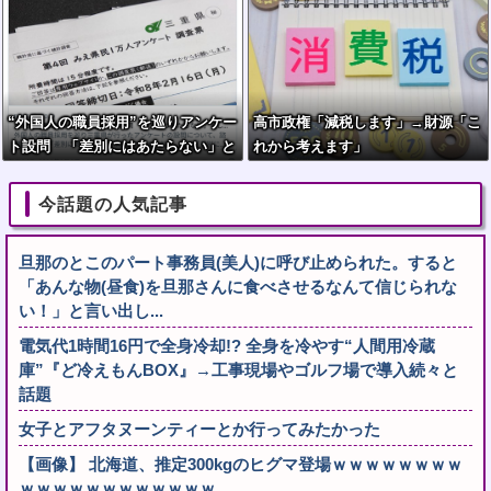
“外国人の職員採用”を巡りアンケー
高市政権「減税します」→財源「こ
ト設問 「差別にはあたらない」と
れから考えます」
して公表する方針を決定 三重県
今話題の人気記事
旦那のとこのパート事務員(美人)に呼び止められた。すると
「あんな物(昼食)を旦那さんに食べさせるなんて信じられな
い！」と言い出し...
電気代1時間16円で全身冷却!? 全身を冷やす“人間用冷蔵
庫”『ど冷えもんBOX』→工事現場やゴルフ場で導入続々と
話題
女子とアフタヌーンティーとか行ってみたかった
【画像】 北海道、推定300kgのヒグマ登場ｗｗｗｗｗｗｗｗ
ｗｗｗｗｗｗｗｗｗｗｗｗ