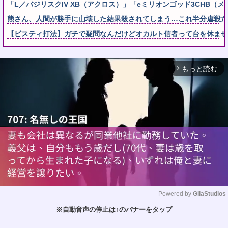
「L／バジリスクIV XB（アクロス）」「eミリオンゴッド3CHB（メ
熊さん、人間が勝手に山壊した結果殺されてしまう…これ半分虐殺だ
【ビスティ打法】ガチで疑問なんだけどオカルト信者って台を休ませ
もっと読む
arrow_forward_ios
Powered by 
GliaStudios
※自動音声の停止は↑のバナーをタップ
M
u