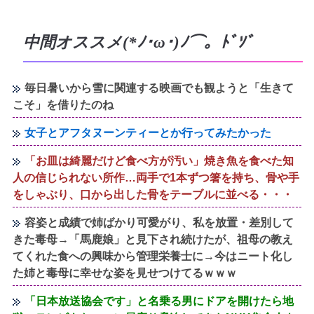
中間オススメ(*ﾉ･ω･)ﾉ⌒。ﾄﾞｿﾞ
毎日暑いから雪に関連する映画でも観ようと「生きて
こそ」を借りたのね
女子とアフタヌーンティーとか行ってみたかった
「お皿は綺麗だけど食べ方が汚い」焼き魚を食べた知
人の信じられない所作…両手で1本ずつ箸を持ち、骨や手
をしゃぶり、口から出した骨をテーブルに並べる・・・
容姿と成績で姉ばかり可愛がり、私を放置・差別して
きた毒母→「馬鹿娘」と見下され続けたが、祖母の教え
てくれた食への興味から管理栄養士に→今はニート化し
た姉と毒母に幸せな姿を見せつけてるｗｗｗ
「日本放送協会です」と名乗る男にドアを開けたら地