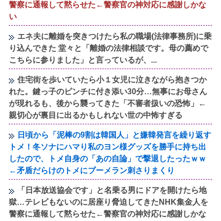
警察に通報して黙らせた←警察官の神対応に感謝しかな
い
エネ夫に離婚を突きつけたら私の職場(法律事務所)に乗
り込んできた 堂々と「離婚の法律相談です。母の薦めで
こちらに参りました」と言っているが、...
住宅街を歩いていたら小１女児に泣きながら抱きつか
れた。鍵っ子のピンチに付き添い30分…無事にお母さん
が現れるも、後から襲ってきた「不審者扱いの恐怖」←
親切心が裏目に出るかもしれない世の中怖すぎる
日頃から「泥棒の9割は韓国人」と嫌韓発言を繰り返す
トメ！冬ソナにハマり私のヨン様グッズを勝手に持ち出
したので、トメ自身の「あの自論」で撃退したったｗｗ
←矛盾だらけのトメにブーメラン刺さりまくり
「日本放送協会です」と名乗る男にドアを開けたら地
獄…テレビもないのに居座り脅迫してきたNHK集金人を
警察に通報して黙らせた←警察官の神対応に感謝しかな