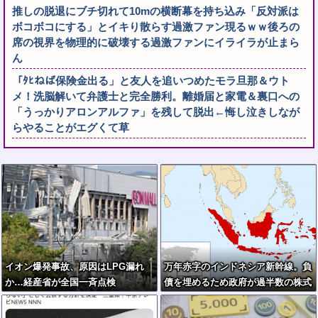
推しの脱退にブチ切れて10mの横断幕を持ち込み「反対派は
ボコボコにする」とイキり散らす過激ファン現るｗｗ後ろの
席の視界を物理的に破壊する過激ファンにイライラが止まら
ん
「ﾀﾋねば保険金出る」と友人を追いつめたモラ旦那＆ウト
メ！洗脳解いて弁護士と完全勝利。離婚届と家電＆裏口への
「うっかりアロンアルファ」を残して脱出←悔し泣きしなが
らやることがエグくて草
イオン爆発事故、原因はLPG漏れ
万年赤字のインドネシア新幹線。負
か…経産省が全国一斉点検
債を埋めるため政府が過半数の株式
を引き受ける