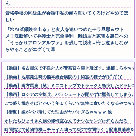
ん
資格学校の同級生が会話中私の頭を叩いてくるけどやめてほ
しい
「ﾀﾋねば保険金出る」と友人を追いつめたモラ旦那＆ウト
メ！洗脳解いて弁護士と完全勝利。離婚届と家電＆裏口への
「うっかりアロンアルファ」を残して脱出←悔し泣きしなが
らやることがエグくて草
【動画】名古屋栄で不良外人が警察官を突き飛ばす。逮捕しろやｗｗ
【動画】地震発生時の熊本総合病院の手術室の様子が(((ﾟДﾟ)))
【動画】両方馬鹿（笑）ミニストップでトラックと衝突したドラレコ
【動画】ロシアの空挺兵、パラシュートが開かずに墜落してしまう。
ごつ盛り焼きそばとかいう年１くらいで無性に食いたくなるやつｗｗ
【衝撃】嫁がパパ活してた理由がヤバすぎるｗｗｗｗ 他
オレたちひょうきん族の懺悔室なんてナウなヤングは知らんだろ
時間指定で荷物待機→チャイム鳴って3秒で玄関行くも配達員消滅＆