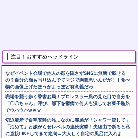
注目！おすすめヘッドライン
なぜイベント会場で他人の顔を隠さずSNSに無断で載せる
の？自分の顔も写り込んでてマジで胸糞悪いんだが！！食べ
物の画像上げたほうがよっぽど有意義だわ
職場を襲う歩く香害お局！プロレスラー風の見た目で自分を
「〇〇ちゃん」呼び、部下を鬱病で何人も潰してお菓子賄賂
でウハウハwｗｗ
切迫流産で自宅安静の私…なのに義弟が「シャワー貸して」
「泊めて」と嫌がらせレベルの連続突撃！夫経由で断ると私
に直接LINEしてきて絶句←大人しく自宅の風呂に入れよ