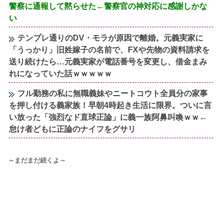
警察に通報して黙らせた←警察官の神対応に感謝しかな
い
テンプレ通りのDV・モラが原因で離婚。元義実家に
「うっかり」旧姓嫁子の名前で、FXや先物の資料請求を
送り続けたら…元義実家が電話番号を変更し、借金まみ
れになっていた話ｗｗｗｗｗ
フル勤務の私に無職義妹やニートコウト全員分の家事
を押し付ける義家族！早朝4時起き生活に限界。ついに言
い放った「強烈なド直球正論」に義一族阿鼻叫喚ｗｗ←
怠け者どもに正論のナイフをグサリ
～まだまだ続くよ～