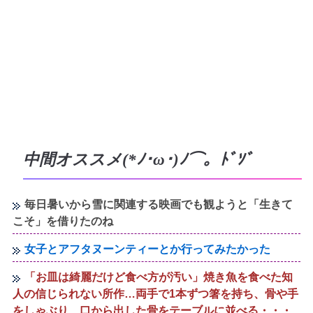
中間オススメ(*ﾉ･ω･)ﾉ⌒。ﾄﾞｿﾞ
毎日暑いから雪に関連する映画でも観ようと「生きて
こそ」を借りたのね
女子とアフタヌーンティーとか行ってみたかった
「お皿は綺麗だけど食べ方が汚い」焼き魚を食べた知
人の信じられない所作…両手で1本ずつ箸を持ち、骨や手
をしゃぶり、口から出した骨をテーブルに並べる・・・