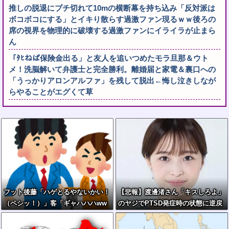
推しの脱退にブチ切れて10mの横断幕を持ち込み「反対派は
ボコボコにする」とイキり散らす過激ファン現るｗｗ後ろの
席の視界を物理的に破壊する過激ファンにイライラが止まら
ん
「ﾀﾋねば保険金出る」と友人を追いつめたモラ旦那＆ウト
メ！洗脳解いて弁護士と完全勝利。離婚届と家電＆裏口への
「うっかりアロンアルファ」を残して脱出←悔し泣きしなが
らやることがエグくて草
フット後藤「ハゲとるやないかい！
【悲報】渡邊渚さん「キスしろよ」
（ペシッ！）」客「ギャハハハww
のヤジでPTSD発症時の状態に逆戻
wwww」←何が面白いの？
り