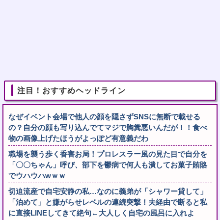
注目！おすすめヘッドライン
なぜイベント会場で他人の顔を隠さずSNSに無断で載せる
の？自分の顔も写り込んでてマジで胸糞悪いんだが！！食べ
物の画像上げたほうがよっぽど有意義だわ
職場を襲う歩く香害お局！プロレスラー風の見た目で自分を
「〇〇ちゃん」呼び、部下を鬱病で何人も潰してお菓子賄賂
でウハウハwｗｗ
切迫流産で自宅安静の私…なのに義弟が「シャワー貸して」
「泊めて」と嫌がらせレベルの連続突撃！夫経由で断ると私
に直接LINEしてきて絶句←大人しく自宅の風呂に入れよ