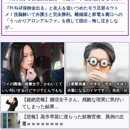
「ﾀﾋねば保険金出る」と友人を追いつめたモラ旦那＆ウト
メ！洗脳解いて弁護士と完全勝利。離婚届と家電＆裏口への
「うっかりアロンアルファ」を残して脱出←悔し泣きしな
が…
ワイの職場の後輩女子、かわいくて
【衝撃画像】中学生「先生！水泳で
いい匂いするけどマジでとんでもな
水着になるのイヤです！」先生「分
く無能
かった」→結果まさかの『こう』な
【超絶悲報】婚活女子さん、残酷な現実に気付い
ってしまうw w w w w w w
てしまった結果…
【悲報】高市早苗に逆らった財務官僚、異例の左
遷ｗｗｗｗｗｗｗｗ