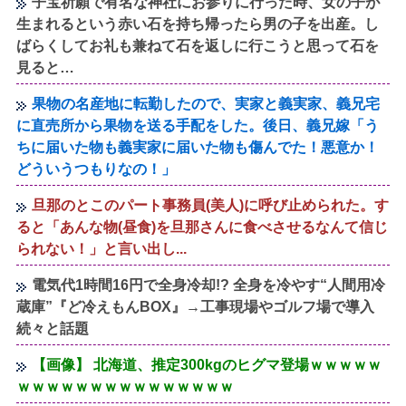
子宝祈願で有名な神社にお参りに行った時、女の子が
生まれるという赤い石を持ち帰ったら男の子を出産。し
ばらくしてお礼も兼ねて石を返しに行こうと思って石を
見ると…
果物の名産地に転勤したので、実家と義実家、義兄宅
に直売所から果物を送る手配をした。後日、義兄嫁「う
ちに届いた物も義実家に届いた物も傷んでた！悪意か！
どういうつもりなの！」
旦那のとこのパート事務員(美人)に呼び止められた。す
ると「あんな物(昼食)を旦那さんに食べさせるなんて信じ
られない！」と言い出し...
電気代1時間16円で全身冷却!? 全身を冷やす“人間用冷
蔵庫”『ど冷えもんBOX』→工事現場やゴルフ場で導入
続々と話題
【画像】 北海道、推定300kgのヒグマ登場ｗｗｗｗｗ
ｗｗｗｗｗｗｗｗｗｗｗｗｗｗｗ