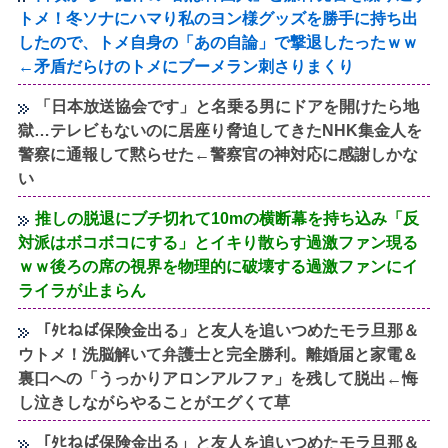
トメ！冬ソナにハマり私のヨン様グッズを勝手に持ち出
したので、トメ自身の「あの自論」で撃退したったｗｗ
←矛盾だらけのトメにブーメラン刺さりまくり
「日本放送協会です」と名乗る男にドアを開けたら地
獄…テレビもないのに居座り脅迫してきたNHK集金人を
警察に通報して黙らせた←警察官の神対応に感謝しかな
い
推しの脱退にブチ切れて10mの横断幕を持ち込み「反
対派はボコボコにする」とイキり散らす過激ファン現る
ｗｗ後ろの席の視界を物理的に破壊する過激ファンにイ
ライラが止まらん
「ﾀﾋねば保険金出る」と友人を追いつめたモラ旦那＆
ウトメ！洗脳解いて弁護士と完全勝利。離婚届と家電＆
裏口への「うっかりアロンアルファ」を残して脱出←悔
し泣きしながらやることがエグくて草
「ﾀﾋねば保険金出る」と友人を追いつめたモラ旦那＆