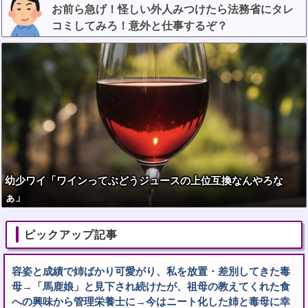
お前ら急げ！怪しい外人みつけたら法務省にタレ
コミしてみろ！意外と仕事するぞ？
幼少ワイ「ワインってぶどうジュースの上位互換なんやろな
ぁ」
ピックアップ記事
容姿と成績で姉ばかり可愛がり、私を放置・差別してきた毒
母→「馬鹿娘」と見下され続けたが、祖母の教えてくれた食
への興味から管理栄養士に→今はニート化した姉と毒母に幸