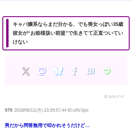
t
e
キャバ嬢系ならまだ分かる、でも喪女っぽい35歳
彼女が“お姫様扱い前提”で生きてて正直ついてい
けない
2026.07.07
979:
2018/06/11(月) 23:39:57.44 ID:o9VJjizt
男だから問答無用で叩かれそうだけど…