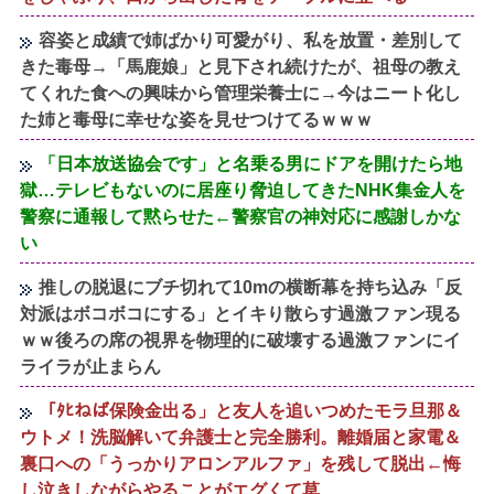
容姿と成績で姉ばかり可愛がり、私を放置・差別して
きた毒母→「馬鹿娘」と見下され続けたが、祖母の教え
てくれた食への興味から管理栄養士に→今はニート化し
た姉と毒母に幸せな姿を見せつけてるｗｗｗ
「日本放送協会です」と名乗る男にドアを開けたら地
獄…テレビもないのに居座り脅迫してきたNHK集金人を
警察に通報して黙らせた←警察官の神対応に感謝しかな
い
推しの脱退にブチ切れて10mの横断幕を持ち込み「反
対派はボコボコにする」とイキり散らす過激ファン現る
ｗｗ後ろの席の視界を物理的に破壊する過激ファンにイ
ライラが止まらん
「ﾀﾋねば保険金出る」と友人を追いつめたモラ旦那＆
ウトメ！洗脳解いて弁護士と完全勝利。離婚届と家電＆
裏口への「うっかりアロンアルファ」を残して脱出←悔
し泣きしながらやることがエグくて草