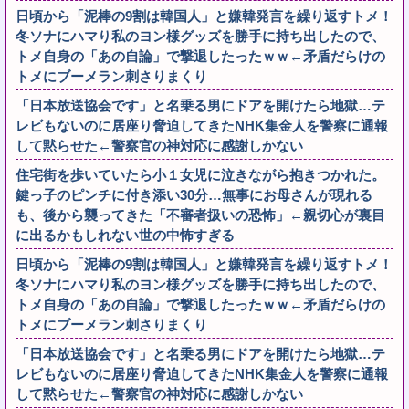
日頃から「泥棒の9割は韓国人」と嫌韓発言を繰り返すトメ！
冬ソナにハマり私のヨン様グッズを勝手に持ち出したので、
トメ自身の「あの自論」で撃退したったｗｗ←矛盾だらけの
トメにブーメラン刺さりまくり
「日本放送協会です」と名乗る男にドアを開けたら地獄…テ
レビもないのに居座り脅迫してきたNHK集金人を警察に通報
して黙らせた←警察官の神対応に感謝しかない
住宅街を歩いていたら小１女児に泣きながら抱きつかれた。
鍵っ子のピンチに付き添い30分…無事にお母さんが現れる
も、後から襲ってきた「不審者扱いの恐怖」←親切心が裏目
に出るかもしれない世の中怖すぎる
日頃から「泥棒の9割は韓国人」と嫌韓発言を繰り返すトメ！
冬ソナにハマり私のヨン様グッズを勝手に持ち出したので、
トメ自身の「あの自論」で撃退したったｗｗ←矛盾だらけの
トメにブーメラン刺さりまくり
「日本放送協会です」と名乗る男にドアを開けたら地獄…テ
レビもないのに居座り脅迫してきたNHK集金人を警察に通報
して黙らせた←警察官の神対応に感謝しかない