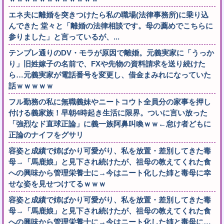
エネ夫に離婚を突きつけたら私の職場(法律事務所)に乗り込
んできた 堂々と「離婚の法律相談です。母の薦めでこちらに
参りました」と言っているが、...
テンプレ通りのDV・モラが原因で離婚。元義実家に「うっか
り」旧姓嫁子の名前で、FXや先物の資料請求を送り続けた
ら…元義実家が電話番号を変更し、借金まみれになっていた
話ｗｗｗｗｗ
フル勤務の私に無職義妹やニートコウト全員分の家事を押し
付ける義家族！早朝4時起き生活に限界。ついに言い放った
「強烈なド直球正論」に義一族阿鼻叫喚ｗｗ←怠け者どもに
正論のナイフをグサリ
容姿と成績で姉ばかり可愛がり、私を放置・差別してきた毒
母→「馬鹿娘」と見下され続けたが、祖母の教えてくれた食
への興味から管理栄養士に→今はニート化した姉と毒母に幸
せな姿を見せつけてるｗｗｗ
容姿と成績で姉ばかり可愛がり、私を放置・差別してきた毒
母→「馬鹿娘」と見下され続けたが、祖母の教えてくれた食
への興味から管理栄養士に→今はニート化した姉と毒母に…