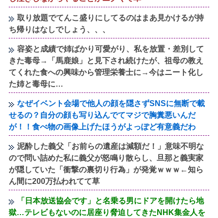
取り放題でてんこ盛りにしてるのはまあ見かけるが持
ち帰りはなしでしょう、、、
容姿と成績で姉ばかり可愛がり、私を放置・差別して
きた毒母→「馬鹿娘」と見下され続けたが、祖母の教え
てくれた食への興味から管理栄養士に→今はニート化し
た姉と毒母に…
なぜイベント会場で他人の顔を隠さずSNSに無断で載
せるの？自分の顔も写り込んでてマジで胸糞悪いんだ
が！！食べ物の画像上げたほうがよっぽど有意義だわ
泥酔した義父「お前らの遺産は減額だ！」意味不明な
ので問い詰めた私に義父が怒鳴り散らし、旦那と義実家
が隠していた「衝撃の裏切り行為」が発覚ｗｗｗ←知ら
ん間に200万払われてて草
「日本放送協会です」と名乗る男にドアを開けたら地
獄…テレビもないのに居座り脅迫してきたNHK集金人を