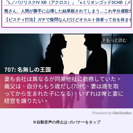
「L／バジリスクIV XB（アクロス）」「eミリオンゴッド3CHB（メ
熊さん、人間が勝手に山壊した結果殺されてしまう…これ半分虐殺だ
【ビスティ打法】ガチで疑問なんだけどオカルト信者って台を休ませ
もっと読む
arrow_forward_ios
Powered by 
GliaStudios
※自動音声の停止は↑のバナーをタップ
M
u