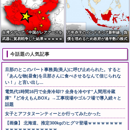
台湾メディア「中国がレアアースを
万年赤字のインドネシア新幹線。負
武器に貿易戦争した結果ｗｗｗｗｗ
債を埋めるため政府が過半数の株式
ｗｗｗ」
を引き受ける
今話題の人気記事
旦那のとこのパート事務員(美人)に呼び止められた。すると
「あんな物(昼食)を旦那さんに食べさせるなんて信じられな
い！」と言い出し...
電気代1時間16円で全身冷却!? 全身を冷やす“人間用冷蔵
庫”『ど冷えもんBOX』→工事現場やゴルフ場で導入続々と
話題
女子とアフタヌーンティーとか行ってみたかった
【画像】 北海道、推定300kgのヒグマ登場ｗｗｗｗｗｗｗｗ
ｗｗｗｗｗｗｗｗｗｗｗｗ