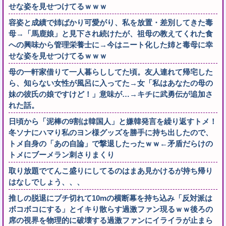
せな姿を見せつけてるｗｗｗ
容姿と成績で姉ばかり可愛がり、私を放置・差別してきた毒
母→「馬鹿娘」と見下され続けたが、祖母の教えてくれた食
への興味から管理栄養士に→今はニート化した姉と毒母に幸
せな姿を見せつけてるｗｗｗ
母の一軒家借りて一人暮らししてた頃。友人連れて帰宅した
ら、知らない女性が風呂に入ってた→女「私はあなたの母の
妹の彼氏の娘ですけど！」意味が…→キチに武勇伝が追加さ
れた話。
日頃から「泥棒の9割は韓国人」と嫌韓発言を繰り返すトメ！
冬ソナにハマり私のヨン様グッズを勝手に持ち出したので、
トメ自身の「あの自論」で撃退したったｗｗ←矛盾だらけの
トメにブーメラン刺さりまくり
取り放題でてんこ盛りにしてるのはまあ見かけるが持ち帰り
はなしでしょう、、、
推しの脱退にブチ切れて10mの横断幕を持ち込み「反対派は
ボコボコにする」とイキり散らす過激ファン現るｗｗ後ろの
席の視界を物理的に破壊する過激ファンにイライラが止まら