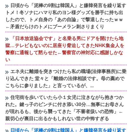
日頃から「泥棒の9割は韓国人」と嫌韓発言を繰り返す
トメ！冬ソナにハマり私のヨン様グッズを勝手に持ち出
したので、トメ自身の「あの自論」で撃退したったｗｗ
←矛盾だらけのトメにブーメラン刺さりまくり
「日本放送協会です」と名乗る男にドアを開けたら地
獄…テレビもないのに居座り脅迫してきたNHK集金人を
警察に通報して黙らせた←警察官の神対応に感謝しかな
い
エネ夫に離婚を突きつけたら私の職場(法律事務所)に乗
り込んできた 堂々と「離婚の法律相談です。母の薦めで
こちらに参りました」と言っているが、...
住宅街を歩いていたら小１女児に泣きながら抱きつか
れた。鍵っ子のピンチに付き添い30分…無事にお母さん
が現れるも、後から襲ってきた「不審者扱いの恐怖」←
親切心が裏目に出るかもしれない世の中怖すぎる
日頃から「泥棒の9割は韓国人」と嫌韓発言を繰り返す