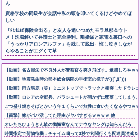
ん
資格学校の同級生が会話中私の頭を叩いてくるけどやめてほ
しい
「ﾀﾋねば保険金出る」と友人を追いつめたモラ旦那＆ウト
メ！洗脳解いて弁護士と完全勝利。離婚届と家電＆裏口への
「うっかりアロンアルファ」を残して脱出←悔し泣きしなが
らやることがエグくて草
【動画】名古屋栄で不良外人が警察官を突き飛ばす。逮捕しろやｗｗ
【動画】地震発生時の熊本総合病院の手術室の様子が(((ﾟДﾟ)))
【動画】両方馬鹿（笑）ミニストップでトラックと衝突したドラレコ
【動画】ロシアの空挺兵、パラシュートが開かずに墜落してしまう。
ごつ盛り焼きそばとかいう年１くらいで無性に食いたくなるやつｗｗ
【衝撃】嫁がパパ活してた理由がヤバすぎるｗｗｗｗ 他
オレたちひょうきん族の懺悔室なんてナウなヤングは知らんだろ
時間指定で荷物待機→チャイム鳴って3秒で玄関行くも配達員消滅＆