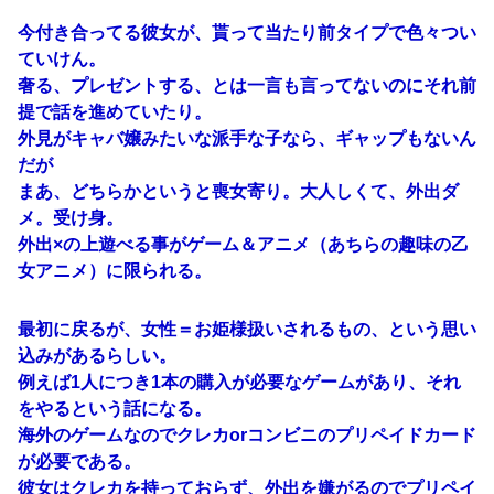
今付き合ってる彼女が、貰って当たり前タイプで色々つい
ていけん。
奢る、プレゼントする、とは一言も言ってないのにそれ前
提で話を進めていたり。
外見がキャバ嬢みたいな派手な子なら、ギャップもないん
だが
まあ、どちらかというと喪女寄り。大人しくて、外出ダ
メ。受け身。
外出×の上遊べる事がゲーム＆アニメ（あちらの趣味の乙
女アニメ）に限られる。
最初に戻るが、女性＝お姫様扱いされるもの、という思い
込みがあるらしい。
例えば1人につき1本の購入が必要なゲームがあり、それ
をやるという話になる。
海外のゲームなのでクレカorコンビニのプリペイドカード
が必要である。
彼女はクレカを持っておらず、外出を嫌がるのでプリペイ