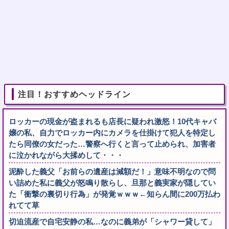
注目！おすすめヘッドライン
ロッカーの現金が盗まれるも店長に疑われ激怒！10代キャバ
嬢の私、自力でロッカー内にカメラを仕掛けて犯人を特定し
たら同僚の女だった…警察へ行くと言って止められ、加害者
に泣かれながら大揉めして・・・
泥酔した義父「お前らの遺産は減額だ！」意味不明なので問
い詰めた私に義父が怒鳴り散らし、旦那と義実家が隠してい
た「衝撃の裏切り行為」が発覚ｗｗｗ←知らん間に200万払わ
れてて草
切迫流産で自宅安静の私…なのに義弟が「シャワー貸して」