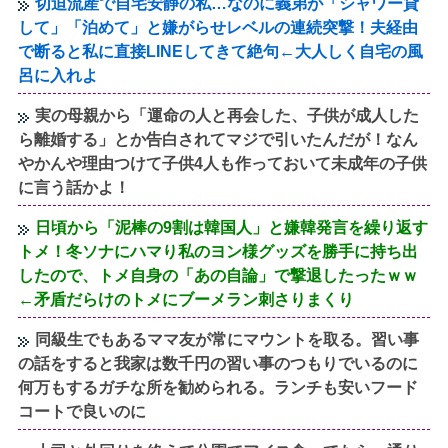
切迫流産で自宅安静の私…なのに義弟が「シャワー貸
して」「泊めて」と嫌がらせレベルの連続突撃！夫経由
で断ると私に直接LINEしてきて絶句←大人しく自宅の風
呂に入れよ
実の母親から「運命の人と再会した、子供が成人した
ら離婚する」とか告白されてマジで引いたんだが！なん
やかんや理由つけて子供4人も作っておいて未成年の子供
に言う話かよ！
日頃から「泥棒の9割は韓国人」と嫌韓発言を繰り返す
トメ！冬ソナにハマり私のヨン様グッズを勝手に持ち出
したので、トメ自身の「あの自論」で撃退したったｗｗ
←矛盾だらけのトメにブーメラン刺さりまくり
同級生でもあるママ友が常にマウントを取る。習い事
の話をすると我家は数千円の習い事のつもりでいるのに
何万もするガチな所を勧められる。ランチも安いフード
コートで良いのに