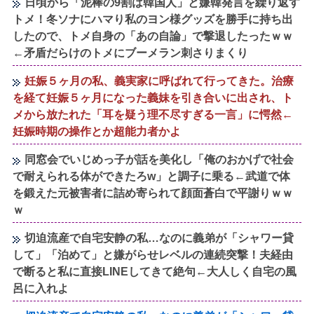
日頃から「泥棒の9割は韓国人」と嫌韓発言を繰り返す
トメ！冬ソナにハマり私のヨン様グッズを勝手に持ち出
したので、トメ自身の「あの自論」で撃退したったｗｗ
←矛盾だらけのトメにブーメラン刺さりまくり
妊娠５ヶ月の私、義実家に呼ばれて行ってきた。治療
を経て妊娠５ヶ月になった義妹を引き合いに出され、ト
メから放たれた「耳を疑う理不尽すぎる一言」に愕然←
妊娠時期の操作とか超能力者かよ
同窓会でいじめっ子が話を美化し「俺のおかげで社会
で耐えられる体ができたろw」と調子に乗る←武道で体
を鍛えた元被害者に詰め寄られて顔面蒼白で平謝りｗｗ
ｗ
切迫流産で自宅安静の私…なのに義弟が「シャワー貸
して」「泊めて」と嫌がらせレベルの連続突撃！夫経由
で断ると私に直接LINEしてきて絶句←大人しく自宅の風
呂に入れよ