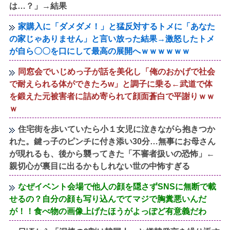
は…？」→結果
家購入に「ダメダメ！」と猛反対するトメに「あなた
の家じゃありません」と言い放った結果→激怒したトメ
が自ら〇〇を口にして最高の展開へｗｗｗｗｗｗ
同窓会でいじめっ子が話を美化し「俺のおかげで社会
で耐えられる体ができたろw」と調子に乗る←武道で体
を鍛えた元被害者に詰め寄られて顔面蒼白で平謝りｗｗ
ｗ
住宅街を歩いていたら小１女児に泣きながら抱きつか
れた。鍵っ子のピンチに付き添い30分…無事にお母さん
が現れるも、後から襲ってきた「不審者扱いの恐怖」←
親切心が裏目に出るかもしれない世の中怖すぎる
なぜイベント会場で他人の顔を隠さずSNSに無断で載
せるの？自分の顔も写り込んでてマジで胸糞悪いんだ
が！！食べ物の画像上げたほうがよっぽど有意義だわ