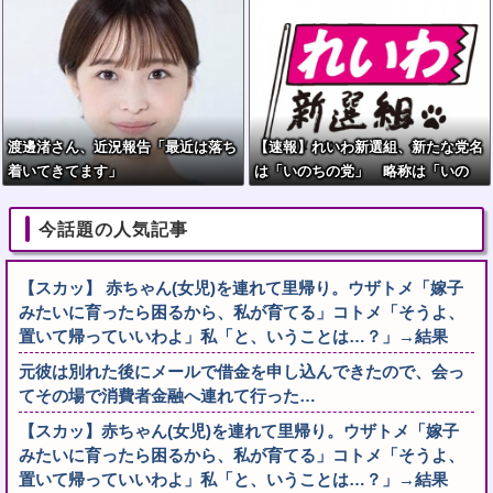
渡邊渚さん、近況報告「最近は落ち
【速報】れいわ新選組、新たな党名
着いてきてます」
は「いのちの党」 略称は「いの
ち」
今話題の人気記事
【スカッ】 赤ちゃん(女児)を連れて里帰り。ウザトメ「嫁子
みたいに育ったら困るから、私が育てる」コトメ「そうよ、
置いて帰っていいわよ」私「と、いうことは…？」→結果
元彼は別れた後にメールで借金を申し込んできたので、会っ
てその場で消費者金融へ連れて行った…
【スカッ】赤ちゃん(女児)を連れて里帰り。ウザトメ「嫁子
みたいに育ったら困るから、私が育てる」コトメ「そうよ、
置いて帰っていいわよ」私「と、いうことは…？」→結果