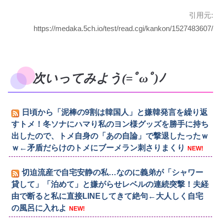
引用元:
https://medaka.5ch.io/test/read.cgi/kankon/1527483607/
次いってみよう(=ﾟωﾟ)ﾉ
日頃から「泥棒の9割は韓国人」と嫌韓発言を繰り返
すトメ！冬ソナにハマり私のヨン様グッズを勝手に持ち
出したので、トメ自身の「あの自論」で撃退したったｗ
ｗ←矛盾だらけのトメにブーメラン刺さりまくり
NEW!
切迫流産で自宅安静の私…なのに義弟が「シャワー
貸して」「泊めて」と嫌がらせレベルの連続突撃！夫経
由で断ると私に直接LINEしてきて絶句←大人しく自宅
の風呂に入れよ
NEW!