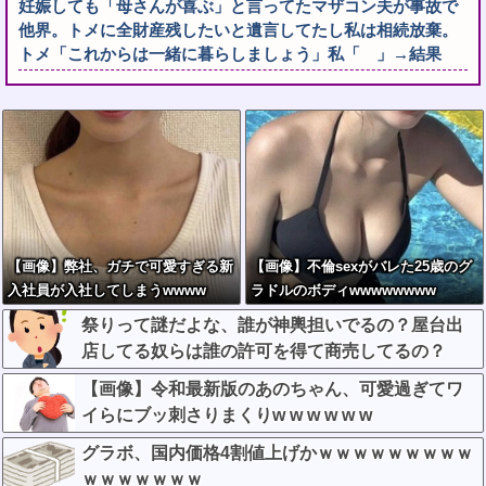
妊娠しても「母さんが喜ぶ」と言ってたマザコン夫が事故で
他界。トメに全財産残したいと遺言してたし私は相続放棄。
トメ「これからは一緒に暮らしましょう」私「 」→結果
【画像】弊社、ガチで可愛すぎる新
【画像】不倫sexがバレた25歳のグ
入社員が入社してしまうwwww
ラドルのボディwwwwwwww
祭りって謎だよな、誰が神輿担いでるの？屋台出
店してる奴らは誰の許可を得て商売してるの？
【画像】令和最新版のあのちゃん、可愛過ぎてワ
イらにブッ刺さりまくりw w w w w w
グラボ、国内価格4割値上げかｗｗｗｗｗｗｗｗｗ
ｗｗｗｗｗｗｗ