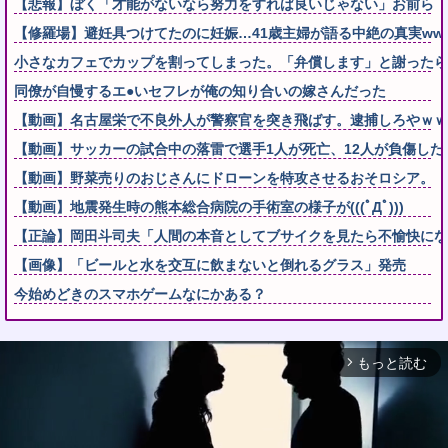
【悲報】ぼく「才能がないなら努力をすれば良いじゃない」お前ら
【修羅場】避妊具つけてたのに妊娠…41歳主婦が語る中絶の真実www
小さなカフェでカップを割ってしまった。「弁償します」と謝ったら「
同僚が自慢するエ●いセフレが俺の知り合いの嫁さんだった
【動画】名古屋栄で不良外人が警察官を突き飛ばす。逮捕しろやｗｗ
【動画】サッカーの試合中の落雷で選手1人が死亡、12人が負傷した
【動画】野菜売りのおじさんにドローンを特攻させるおそロシア。
【動画】地震発生時の熊本総合病院の手術室の様子が(((ﾟДﾟ)))
【正論】岡田斗司夫「人間の本音としてブサイクを見たら不愉快にな
【画像】「ビールと水を交互に飲まないと倒れるグラス」発売
今始めどきのスマホゲームなにかある？
もっと読む
arrow_forward_ios