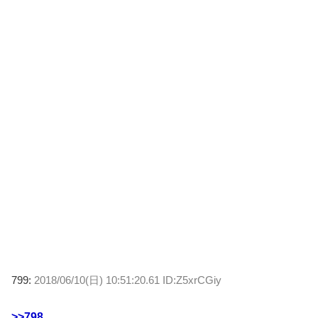
799:
2018/06/10(日) 10:51:20.61 ID:Z5xrCGiy
>>798