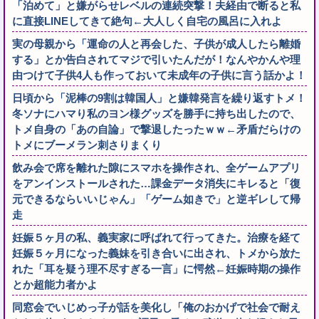
「泊めて」と嫌がらせレベルの連続突撃！夫経由で断ると私
に直接LINEしてきて絶句←大人しく自宅の風呂に入れよ
実の母親から「運命の人と再会した、子供が成人したら離婚
する」とか告白されてマジで引いたんだが！なんやかんや理
由つけて子供4人も作っておいて未成年の子供に言う話かよ！
日頃から「泥棒の9割は韓国人」と嫌韓発言を繰り返すトメ！
冬ソナにハマり私のヨン様グッズを勝手に持ち出したので、
トメ自身の「あの自論」で撃退したったｗｗ←矛盾だらけの
トメにブーメラン刺さりまくり
飲み会で席を離れた隙にスマホを操作され、全ゲームアプリ
をアンインストールされた…課金データ消失にキレると「復
元できるならいいじゃん」「ゲーム如きで」と逆ギレして帰
走
妊娠５ヶ月の私、義実家に呼ばれて行ってきた。治療を経て
妊娠５ヶ月になった義妹を引き合いに出され、トメから放た
れた「耳を疑う理不尽すぎる一言」に愕然←妊娠時期の操作
とか超能力者かよ
同窓会でいじめっ子が話を美化し「俺のおかげで社会で耐え