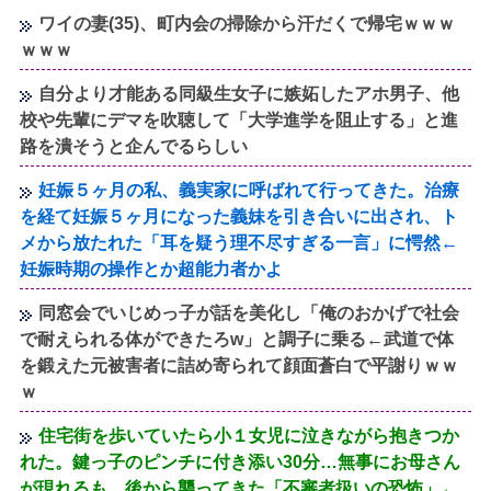
ワイの妻(35)、町内会の掃除から汗だくで帰宅ｗｗｗ
ｗｗｗ
自分より才能ある同級生女子に嫉妬したアホ男子、他
校や先輩にデマを吹聴して「大学進学を阻止する」と進
路を潰そうと企んでるらしい
妊娠５ヶ月の私、義実家に呼ばれて行ってきた。治療
を経て妊娠５ヶ月になった義妹を引き合いに出され、ト
メから放たれた「耳を疑う理不尽すぎる一言」に愕然←
妊娠時期の操作とか超能力者かよ
同窓会でいじめっ子が話を美化し「俺のおかげで社会
で耐えられる体ができたろw」と調子に乗る←武道で体
を鍛えた元被害者に詰め寄られて顔面蒼白で平謝りｗｗ
ｗ
住宅街を歩いていたら小１女児に泣きながら抱きつか
れた。鍵っ子のピンチに付き添い30分…無事にお母さん
が現れるも、後から襲ってきた「不審者扱いの恐怖」←