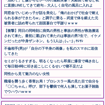
「泊めて」と嫌がらせレベルの連続突撃！夫経由で断ると私
に直接LINEしてきて絶句←大人しく自宅の風呂に入れよ
同窓会でいじめっ子が話を美化し「俺のおかげで社会で耐え
られる体ができたろw」と調子に乗る←武道で体を鍛えた元
被害者に詰め寄られて顔面蒼白で平謝りｗｗｗ
【衝撃】同日の同時刻に病気の男性と事故の男性が救急搬送
されて来た。最初に運ばれて来たのは事故の男?生で、イケメ
ンだったが中身ザンネン。もう1人は┐(-｡ｰ;)┌ﾔﾚﾔﾚ
不倫相手(男)が「自分の下半身の画像」を私のスマホに送信
してきた
セミがうるさすぎる。明るくなったら即座に爆音で鳴き出し
て毎日朝4時に叩き起こしにくるせいで寝不足だよ
同性から見て魅力のない女性
職場を襲う歩く香害お局！プロレスラー風の見た目で自分を
「〇〇ちゃん」呼び、部下を鬱病で何人も潰してお菓子賄賂
でウハウハwｗｗ