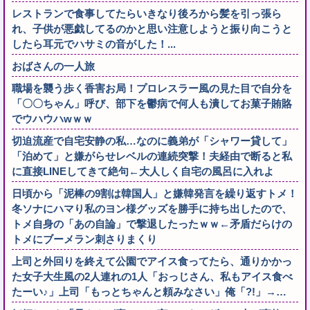
レストランで食事してたらいきなり後ろから髪を引っ張ら
れ、子供が悪戯してるのかと思い注意しようと振り向こうと
したら耳元でハサミの音がした！...
おばさんの一人旅
職場を襲う歩く香害お局！プロレスラー風の見た目で自分を
「〇〇ちゃん」呼び、部下を鬱病で何人も潰してお菓子賄賂
でウハウハwｗｗ
切迫流産で自宅安静の私…なのに義弟が「シャワー貸して」
「泊めて」と嫌がらせレベルの連続突撃！夫経由で断ると私
に直接LINEしてきて絶句←大人しく自宅の風呂に入れよ
日頃から「泥棒の9割は韓国人」と嫌韓発言を繰り返すトメ！
冬ソナにハマり私のヨン様グッズを勝手に持ち出したので、
トメ自身の「あの自論」で撃退したったｗｗ←矛盾だらけの
トメにブーメラン刺さりまくり
上司と外回りを終えて公園でアイス食ってたら、通りかかっ
た女子大生風の2人連れの1人「おっじさん、私もアイス食べ
たーい♪」上司「もっとちゃんと頼みなさい」俺「?!」→…