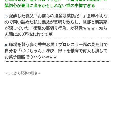
親切心が裏目に出るかもしれない世の中怖すぎる
泥酔した義父「お前らの遺産は減額だ！」意味不明な
ので問い詰めた私に義父が怒鳴り散らし、旦那と義実家
が隠していた「衝撃の裏切り行為」が発覚ｗｗｗ←知ら
ん間に200万払われてて草
職場を襲う歩く香害お局！プロレスラー風の見た目で
自分を「〇〇ちゃん」呼び、部下を鬱病で何人も潰して
お菓子賄賂でウハウハwｗｗ
～ここから記事の続き～