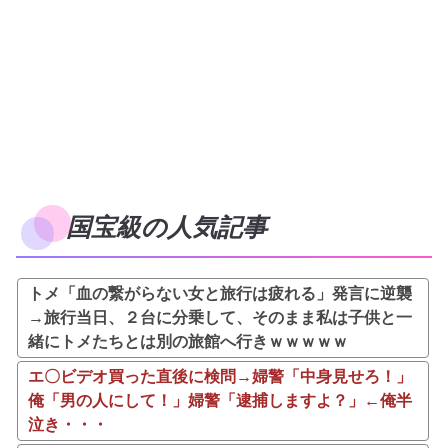
国宝級の人気記事
トメ「血の繋がらない女と旅行は疲れる」発言に逆襲
→旅行当日、２台に分乗して、そのまま私は子供と一
緒にトメたちとは別の旅館へ行きｗｗｗｗｗ
エ〇ビデオ買った直後に検問→婦警「中身見せろ！」
俺「男の人にして！」婦警「逮捕しますよ？」←俺半
泣き・・・