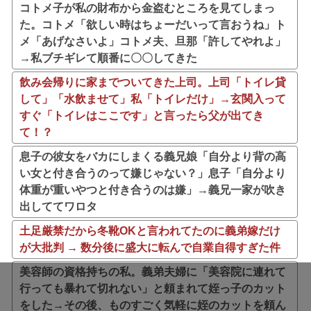
コトメ子が私の財布から金盗むところを見てしまっ
た。コトメ「欲しい時はちょーだいって言おうね」ト
メ「あげなさいよ」コトメ夫、旦那「許してやれよ」
→私ブチギレて順番に〇〇してきた
飲み会帰りに家までついてきた上司。上司「トイレ貸
して」「水飲ませて」私「トイレだけ」→玄関入って
すぐ「トイレはここです」と言ったら父が出てき
て！？
息子の彼女をバカにしまくる義兄娘「自分より背の高
い女と付き合うのって嫌じゃない？」息子「自分より
体重が重いやつと付き合うのは嫌」→義兄一家が吹き
出しててワロタ
土足厳禁だから冬靴OKと言われてたのに義弟嫁だけ
が大批判 → 数分後に盛大に転んで自業自得すぎた件
美容師の資格持ちの私。義弟夫婦に「美容院に連れて
行っても暴れて切れない」と頼まれて姪っ子のカット
をした→その後、ものすごく気軽に姪のカットを頼ん