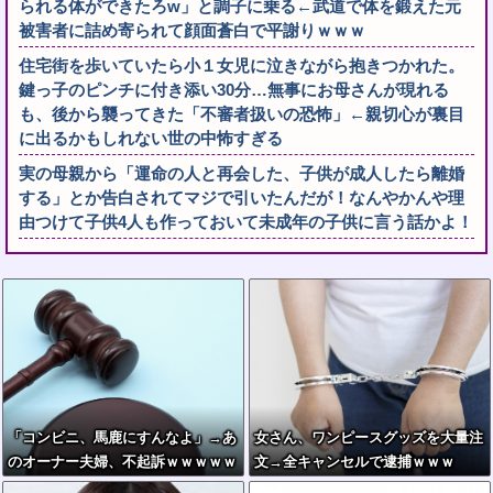
られる体ができたろw」と調子に乗る←武道で体を鍛えた元
被害者に詰め寄られて顔面蒼白で平謝りｗｗｗ
住宅街を歩いていたら小１女児に泣きながら抱きつかれた。
鍵っ子のピンチに付き添い30分…無事にお母さんが現れる
も、後から襲ってきた「不審者扱いの恐怖」←親切心が裏目
に出るかもしれない世の中怖すぎる
実の母親から「運命の人と再会した、子供が成人したら離婚
する」とか告白されてマジで引いたんだが！なんやかんや理
由つけて子供4人も作っておいて未成年の子供に言う話かよ！
「コンビニ、馬鹿にすんなよ」→あ
女さん、ワンピースグッズを大量注
のオーナー夫婦、不起訴ｗｗｗｗｗ
文→全キャンセルで逮捕ｗｗｗ
ｗｗｗｗ