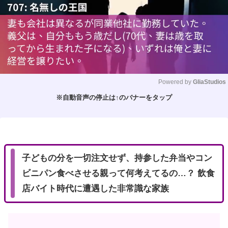
Powered by 
GliaStudios
※自動音声の停止は↑のバナーをタップ
M
u
t
e
子どもの分を一切注文せず、持参した弁当やコン
ビニパン食べさせる親って何考えてるの…？ 飲食
店バイト時代に遭遇した非常識な家族