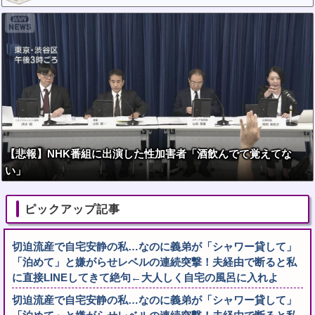
【悲報】NHK番組に出演した性加害者「酒飲んでて覚えてな
い」
ピックアップ記事
切迫流産で自宅安静の私…なのに義弟が「シャワー貸して」
「泊めて」と嫌がらせレベルの連続突撃！夫経由で断ると私
に直接LINEしてきて絶句←大人しく自宅の風呂に入れよ
切迫流産で自宅安静の私…なのに義弟が「シャワー貸して」