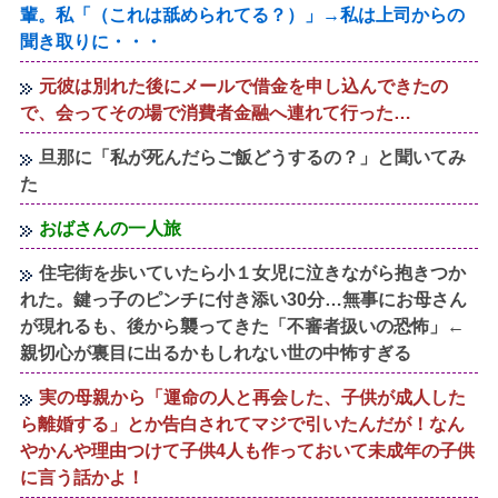
輩。私「（これは舐められてる？）」→私は上司からの
聞き取りに・・・
元彼は別れた後にメールで借金を申し込んできたの
で、会ってその場で消費者金融へ連れて行った…
旦那に「私が死んだらご飯どうするの？」と聞いてみ
た
おばさんの一人旅
住宅街を歩いていたら小１女児に泣きながら抱きつか
れた。鍵っ子のピンチに付き添い30分…無事にお母さん
が現れるも、後から襲ってきた「不審者扱いの恐怖」←
親切心が裏目に出るかもしれない世の中怖すぎる
実の母親から「運命の人と再会した、子供が成人した
ら離婚する」とか告白されてマジで引いたんだが！なん
やかんや理由つけて子供4人も作っておいて未成年の子供
に言う話かよ！