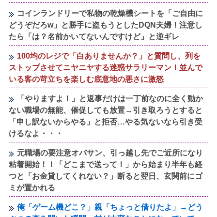
コインランドリーで私物の乾燥機シートを「ご自由に
どうぞだろw」と勝手に盗もうとしたDQN夫婦！注意し
たら「は？名前かいてないんですけど」と逆ギレ
100均のレジで「白ありませんか？」と質問し、列を
ストップさせてニヤニヤする迷惑サラリーマン！並んで
いる客の苛立ちを楽しむ底意地の悪さに激怒
「やりますよ！」と返事だけは一丁前なのに全く動か
ない職場の無能、催促しても放置→引き取ろうとすると
「申し訳ないからやる」と拒否…やる気ないなら引き受
けるなよ・・・
元職場の要注意オバサン、引っ越し先でご近所になり
粘着開始！！「どこまで送って！」から始まり半年も経
つと「お金貸してくれない？」断ると翌日、玄関前にゴ
ミが置かれる
俺「ゲーム機どこ？」親「ちょっと借りたよ」→どう