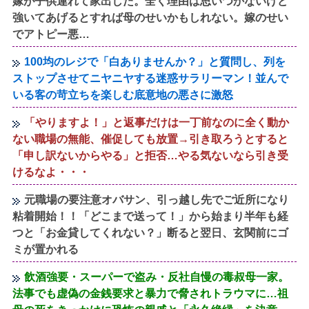
嫁が子供連れて家出した。全く理由は思いつかないけど
強いてあげるとすれば母のせいかもしれない。嫁のせい
でアトピー悪…
100均のレジで「白ありませんか？」と質問し、列を
ストップさせてニヤニヤする迷惑サラリーマン！並んで
いる客の苛立ちを楽しむ底意地の悪さに激怒
「やりますよ！」と返事だけは一丁前なのに全く動か
ない職場の無能、催促しても放置→引き取ろうとすると
「申し訳ないからやる」と拒否…やる気ないなら引き受
けるなよ・・・
元職場の要注意オバサン、引っ越し先でご近所になり
粘着開始！！「どこまで送って！」から始まり半年も経
つと「お金貸してくれない？」断ると翌日、玄関前にゴ
ミが置かれる
飲酒強要・スーパーで盗み・反社自慢の毒叔母一家。
法事でも虚偽の金銭要求と暴力で脅されトラウマに…祖