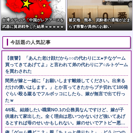
台湾メディア「中国がレアアースを
被災地・熊本、泥酔者の通報が止ま
武器に貿易戦争した結果ｗｗｗｗｗ
らず県警が異例のお願い
ｗｗｗ」
今話題の人気記事
【復讐】 「あんた老け顔だから○○の代わりにエ●チなゲーム
買ってきてあげてよ」と言われて弟の代わりにア○ルトゲーム
を買わされた
間男が嫁と一緒に「お願いします離婚してください。出来る
だけの償いはします。」とか言ってきたからブチ切れて100発
ぐらい殴る蹴るでフルボッコにしたら、嫁が無言で出て行っ
たｗ
4/6私、結婚したい職業NO.1の公務員なんですけど、嫁が子
供連れて家出した。全く理由は思いつかないけど強いてあげ
るとすれば母のせいかもしれない。嫁のせいでアトピー悪…
俺「ゲーム機どこ？」親「ちょっと借りたよ」→どうぶつの