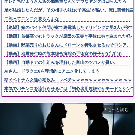
オレたちひょうきん族の懺悔室なんてナウなヤングは知らんだろ
弟が結婚したんだが、その相手の妹(女子高生)が酷い。俺に罵詈雑
二郎ってニンニク要らんよな
【絶望】嫁のバイト仲間が家で終電逃した？リビングに男2人が寝て
【動画】首都高で4tトラックが原因の玉突き事故に巻き込まれた軽
【動画】野菜売りのおじさんにドローンを特攻させるおそロシア。
【動画】地震発生時の熊本総合病院の手術室の様子が(((ﾟДﾟ)))
【動画】自動ドアの仕組みを理解した富山のツバメが賢い。
AIさん、ドラクエ6を理想的にアニメ化してしまう
移民ベトナム女達の宅飲み、レベチｗｗｗｗｗｗｗｗｗｗｗｗ ｗｗ
本気でパチンコを流行らせるには「初心者用超賑やかモードとシンプ
もっと読む
arrow_forward_ios