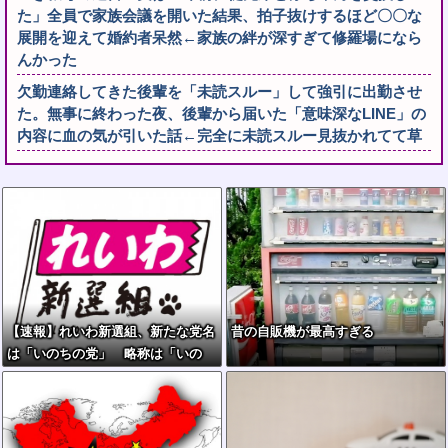
た」全員で家族会議を開いた結果、拍子抜けするほど〇〇な
展開を迎えて婚約者呆然←家族の絆が深すぎて修羅場になら
んかった
欠勤連絡してきた後輩を「未読スルー」して強引に出勤させ
た。無事に終わった夜、後輩から届いた「意味深なLINE」の
内容に血の気が引いた話←完全に未読スルー見抜かれてて草
【速報】れいわ新選組、新たな党名
昔の自販機が最高すぎる
は「いのちの党」 略称は「いの
ち」