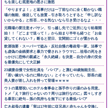
ちを楽しむ底意地の悪さに激怒
「やりますよ！」と返事だけは一丁前なのに全く動かない職
場の無能、催促しても放置→引き取ろうとすると「申し訳な
いからやる」と拒否…やる気ないなら引き受けるなよ・・・
元職場の要注意オバサン、引っ越し先でご近所になり粘着開
始！！「どこまで送って！」から始まり半年も経つと「お金
貸してくれない？」断ると翌日、玄関前にゴミが置かれる
飲酒強要・スーパーで盗み・反社自慢の毒叔母一家。法事で
も虚偽の金銭要求と暴力で脅されトラウマに…祖母の死をき
っかけに恐怖の親戚と「永久絶縁」を決意←自分の身の安全
を最優先にして大正解
23歳妻自慢で女性社員を「ババア」と蔑む48歳無能主任、
「若い嫁がいるのに帰れない」とイキっていたら、部長の超
美人妻が差し入れを持って登場ｗｗｗｗ
ウトの還暦祝いにホテル食事会と孫手作りの湯のみを用意。
トメ「え？旅行じゃないの？周りは旅行なのに」図々しすぎ
る暴言に絶句←孫の気持ちを無下にする最低ババア
亡き叔母の遺書「実は17年前に従兄弟と赤ちゃんを交換し