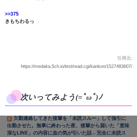
>>375
きもちわるっ
引用元:
https://medaka.5ch.io/test/read.cgi/kankon/1527483607/
次いってみよう(=ﾟωﾟ)ﾉ
欠勤連絡してきた後輩を「未読スルー」して強引に
出勤させた。無事に終わった夜、後輩から届いた「意味
深なLINE」の内容に血の気が引いた話←完全に未読ス