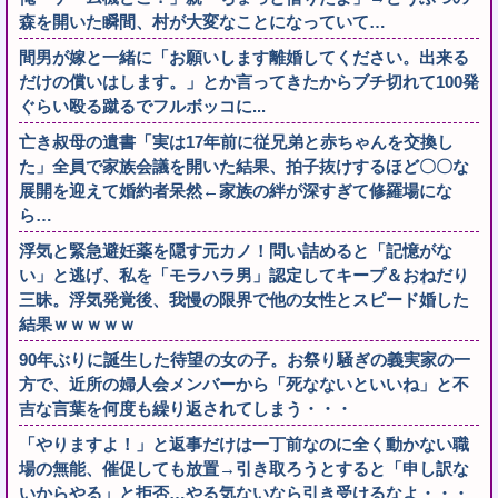
森を開いた瞬間、村が大変なことになっていて…
間男が嫁と一緒に「お願いします離婚してください。出来る
だけの償いはします。」とか言ってきたからブチ切れて100発
ぐらい殴る蹴るでフルボッコに...
亡き叔母の遺書「実は17年前に従兄弟と赤ちゃんを交換し
た」全員で家族会議を開いた結果、拍子抜けするほど〇〇な
展開を迎えて婚約者呆然←家族の絆が深すぎて修羅場にな
ら…
浮気と緊急避妊薬を隠す元カノ！問い詰めると「記憶がな
い」と逃げ、私を「モラハラ男」認定してキープ＆おねだり
三昧。浮気発覚後、我慢の限界で他の女性とスピード婚した
結果ｗｗｗｗｗ
90年ぶりに誕生した待望の女の子。お祭り騒ぎの義実家の一
方で、近所の婦人会メンバーから「死なないといいね」と不
吉な言葉を何度も繰り返されてしまう・・・
「やりますよ！」と返事だけは一丁前なのに全く動かない職
場の無能、催促しても放置→引き取ろうとすると「申し訳な
いからやる」と拒否…やる気ないなら引き受けるなよ・・・