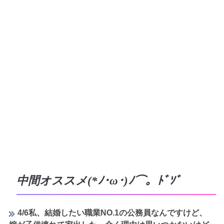
中間オススメ(*ﾉ･ω･)ﾉ⌒。ﾄﾞｿﾞ
4/6私、結婚したい職業NO.1の公務員なんですけど、