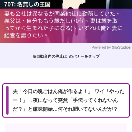
Powered by 
GliaStudios
※自動音声の停止は↑のバナーをタップ
M
u
t
e
夫「今日の晩ごはん俺が作るよ！」 ワイ「やった
ー！」→夜になって突然「手伝ってくれないん
だ？」と嫌味開始…何それ聞いてないんだが？