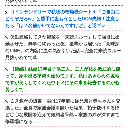
見抜かれてて草
コインランドリーで私物の乾燥機シートを「ご自由に
どうぞだろw」と勝手に盗もうとしたDQN夫婦！注意し
たら「は？名前かいてないんですけど」と逆ギレ
欠勤連絡してきた後輩を「未読スルー」して強引に出
勤させた。無事に終わった夜、後輩から届いた「意味深
なLINE」の内容に血の気が引いた話←完全に未読スルー
見抜かれてて草
【後編】結婚13年目子供二人。主人が私を徹底的に嫌
って、家を出る準備を始めてます。私はあきらめの境地
ですが良くしてくれたウトメにその事を報告するのが心
苦しくて…
亡き叔母の遺書「実は17年前に従兄弟と赤ちゃんを交
換した」全員で家族会議を開いた結果、拍子抜けするほ
ど〇〇な展開を迎えて婚約者呆然←家族の絆が深すぎて
修羅場になら…