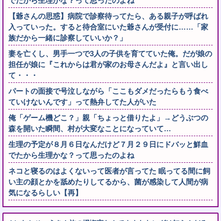
でたから生理かな？って思ったのよね
【爺さんの思惑】病院で診察待ってたら、ある親子が呼ばれ
入っていった。すると待合室にいた爺さんが受付に……「家
族だから一緒に診察していいか？」
妻を亡くし、男手一つで3人の子供を育てていた俺。だが娘の
担任が娘に『これからは君が家のお母さんだよ』と言い出し
て・・・
パートの面接で号泣しながら「ここもダメだったらもう食べ
ていけないんです」って熱弁してた人がいた
俺「ゲーム機どこ？」親「ちょっと借りたよ」→どうぶつの
森を開いた瞬間、村が大変なことになっていて…
生理の予定が８月６日なんだけど７月２９日にドバッと鮮血
でたから生理かな？って思ったのよね
ネコと寝るのはよくないって医者が言ってた 眠ってる間に飼
い主の顔とかを舐めたりしてるから、菌が感染して人間が病
気になるらしい【再】