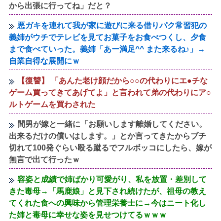
から出張に行ってね」だと？
悪ガキを連れて我が家に遊びに来る借りパク常習犯の
義姉がウチでテレビを見てお菓子をお食べつくし、夕食
まで食べていった。義姉「あー満足^^ また来るね♪」→
自業自得な展開にｗ
【復讐】 「あんた老け顔だから○○の代わりにエ●チな
ゲーム買ってきてあげてよ」と言われて弟の代わりにア○
ルトゲームを買わされた
間男が嫁と一緒に「お願いします離婚してください。
出来るだけの償いはします。」とか言ってきたからブチ
切れて100発ぐらい殴る蹴るでフルボッコにしたら、嫁が
無言で出て行ったｗ
容姿と成績で姉ばかり可愛がり、私を放置・差別して
きた毒母→「馬鹿娘」と見下され続けたが、祖母の教え
てくれた食への興味から管理栄養士に→今はニート化し
た姉と毒母に幸せな姿を見せつけてるｗｗｗ