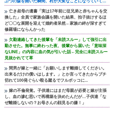
ぶつの森を開いた瞬間、村が大変なことになっていて…
亡き叔母の遺書「実は17年前に従兄弟と赤ちゃんを交
換した」全員で家族会議を開いた結果、拍子抜けするほ
ど〇〇な展開を迎えて婚約者呆然←家族の絆が深すぎて
修羅場にならんかった
欠勤連絡してきた後輩を「未読スルー」して強引に出
勤させた。無事に終わった夜、後輩から届いた「意味深
なLINE」の内容に血の気が引いた話←完全に未読スルー
見抜かれてて草
間男が嫁と一緒に「お願いします離婚してください。
出来るだけの償いはします。」とか言ってきたからブチ
切れて100発ぐらい殴る蹴るでフルボッコに...
嫁の不倫発覚。子供達にはまだ母親が必要と嫁が主張
し、血の滲む思いで再構築を決めたんだが…子供達「な
ぜ離婚しないの？お母さんの顔見るの嫌！」