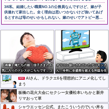
3/6私、結婚したい職業NO.1の公務員なんですけど、嫁が子
供連れて家出した。全く理由は思いつかないけど強いてあげ
るとすれば母のせいかもしれない。嫁のせいでアトピー悪…
【画像】俺たちの姫、佳子さまのお
オワコン扱いされていたデジモンさ
気に入りのドレスがこちらです←コ
ん、令和に全盛期を超える利益を生
レは可愛過ぎるw w w w w w w w
み出していた
AIさん、ドラクエ6を理想的にアニメ化してし
NEW
まう
板橋の花火大会にセクシー女優松本いちかと新井
リマおって草
シャウエッセン公式、またこういうのでいい丼を