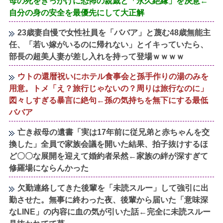
母の死をきっかけに恐怖の親戚と「永久絶縁」を決意←
自分の身の安全を最優先にして大正解
23歳妻自慢で女性社員を「ババア」と蔑む48歳無能主
任、「若い嫁がいるのに帰れない」とイキっていたら、
部長の超美人妻が差し入れを持って登場ｗｗｗｗ
ウトの還暦祝いにホテル食事会と孫手作りの湯のみを
用意。トメ「え？旅行じゃないの？周りは旅行なのに」
図々しすぎる暴言に絶句←孫の気持ちを無下にする最低
ババア
亡き叔母の遺書「実は17年前に従兄弟と赤ちゃんを交
換した」全員で家族会議を開いた結果、拍子抜けするほ
ど〇〇な展開を迎えて婚約者呆然←家族の絆が深すぎて
修羅場にならんかった
欠勤連絡してきた後輩を「未読スルー」して強引に出
勤させた。無事に終わった夜、後輩から届いた「意味深
なLINE」の内容に血の気が引いた話←完全に未読スルー