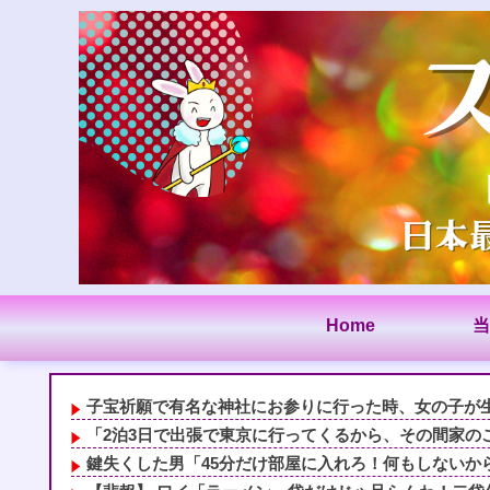
Home
当
子宝祈願で有名な神社にお参りに行った時、女の子が生ま
「2泊3日で出張で東京に行ってくるから、その間家のこ
鍵失くした男「45分だけ部屋に入れろ！何もしないから