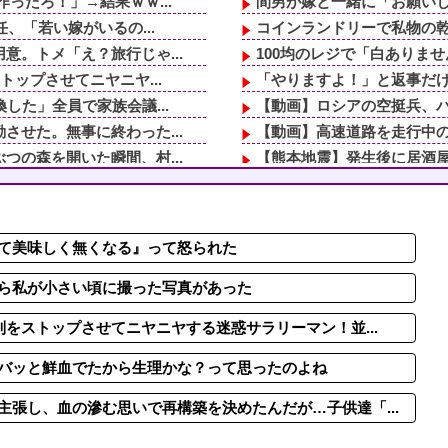
ったろ！」→結果ｗｗ...
間男が嫁と一緒に「お願いし
、「若い嫁がいるの...
コインランドリーで私物の乾
。トメ「え？旅行じゃ...
100均のレジで「白ありませ
ップさせてニヤニヤ...
「やりますよ！」と返事だけ
した」全員で家族会議...
【動画】ロシアの空挺兵、
せた。無事に終わった...
【動画】高速道路を走行中の
の森を開いた瞬間、村...
【熊本地震】発生後に居酒屋
るだけの償いはします...
娘夫婦は隔年で顔出しに来た
が子供連れて家出...
追突事故のババア「書類取り
害救助法適用地域） ...
庭で採れた西瓜をスパッと2
て美味しく無くなる』って怒られた
が子供連れて家出...
転校生と仲良くなってその子
した」全員で家族会議...
釣りに行く息子がご飯全部お
ら私が小さい頃に撮った写真があった
列をストップさせてニヤニヤする迷惑サラリーマン！並...
バッと鮮血でたから生理かな？って思ったのよね
張し、血の滲む思いで再構築を決めたんだが…子供達「...