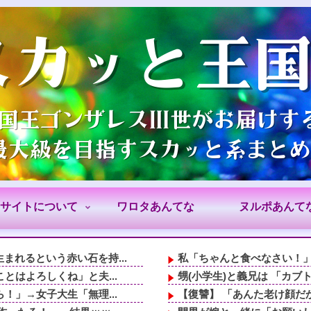
サイトについて
ワロタあんてな
ヌルポあんて
れるという赤い石を持...
私「ちゃんと食べなさい！」
とはよろしくね」と夫...
甥(小学生)と義兄は 「カブ
！」→女子大生「無理...
【復讐】 「あんた老け顔だか