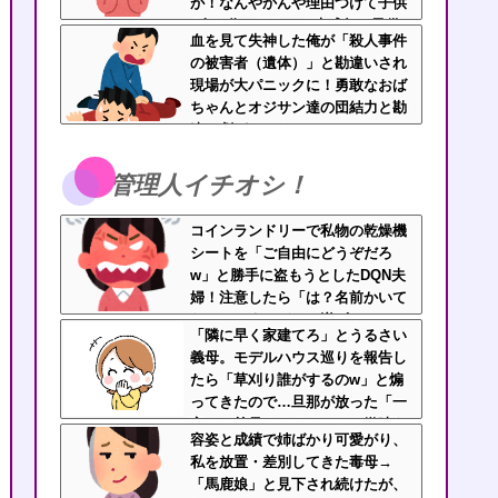
が！なんやかんや理由つけて子供
4人も作っておいて未成年の子供
血を見て失神した俺が「殺人事件
に言う話かよ！
の被害者（遺体）」と勘違いされ
現場が大パニックに！勇敢なおば
ちゃんとオジサン達の団結力と勘
違い劇がこちらｗｗ
管理人イチオシ！
コインランドリーで私物の乾燥機
シートを「ご自由にどうぞだろ
w」と勝手に盗もうとしたDQN夫
婦！注意したら「は？名前かいて
ないんですけど」と逆ギレ
「隣に早く家建てろ」とうるさい
義母。モデルハウス巡りを報告し
たら「草刈り誰がするのw」と煽
ってきたので…旦那が放った「一
言」に義母オロオロｗｗ←嫌味を
容姿と成績で姉ばかり可愛がり、
逆手にとった神対応すぎる
私を放置・差別してきた毒母→
「馬鹿娘」と見下され続けたが、