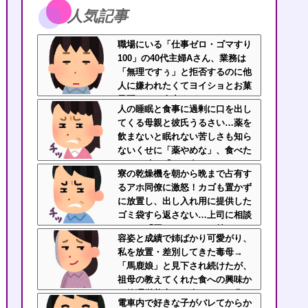
人気記事
職場にいる「仕事ゼロ・ゴマすり
100」の40代主婦Aさん、業務は
「無理ですぅ」と拒否するのに他
人に嫌われたくてヨイショとお菓
子配りだけ全力すぎる
人の睡眠と食事に過剰に口を出し
てくる母親と彼氏うるさい…薬を
飲まないと眠れない苦しさも知ら
ないくせに「薬やめな」、食べた
くない時に「一口食べて」としつ
寮の乾燥機を朝から晩まで占有す
こい無神経すぎる！！
るアホ同僚に激怒！カゴも置かず
に放置し、出し入れ用に提供した
ゴミ袋すら返さない…上司に相談
しても「困ってるのはお前だけだ
容姿と成績で姉ばかり可愛がり、
から我慢しろ」←はぁ？！
私を放置・差別してきた毒母→
「馬鹿娘」と見下され続けたが、
祖母の教えてくれた食への興味か
ら管理栄養士に→今はニート化し
電車内で好きな子がバレてからか
た姉と毒母に幸せな姿を見せつけ