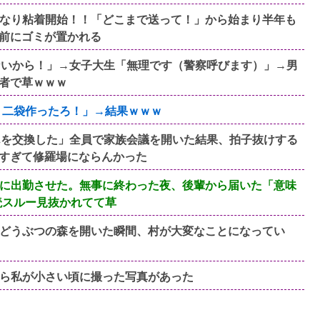
なり粘着開始！！「どこまで送って！」から始まり半年も
前にゴミが置かれる
ないから！」→女子大生「無理です（警察呼びます）」→男
者で草ｗｗｗ
！二袋作ったろ！」→結果ｗｗｗ
んを交換した」全員で家族会議を開いた結果、拍子抜けする
すぎて修羅場にならんかった
に出勤させた。無事に終わった夜、後輩から届いた「意味
読スルー見抜かれてて草
どうぶつの森を開いた瞬間、村が大変なことになってい
ら私が小さい頃に撮った写真があった