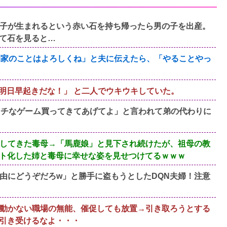
子が生まれるという赤い石を持ち帰ったら男の子を出産。
て石を見ると…
間家のことはよろしくね」と夫に伝えたら、「やることやっ
ら明日早起きだな！」 と二人でウキウキしていた。
エ●チなゲーム買ってきてあげてよ」と言われて弟の代わりに
してきた毒母→「馬鹿娘」と見下され続けたが、祖母の教
ト化した姉と毒母に幸せな姿を見せつけてるｗｗｗ
由にどうぞだろw」と勝手に盗もうとしたDQN夫婦！注意
動かない職場の無能、催促しても放置→引き取ろうとする
引き受けるなよ・・・