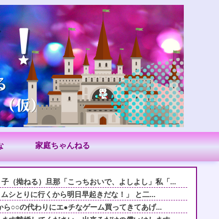
な
家庭ちゃんねる
子（拗ねる）旦那「こっちおいで、よしよし」私「...
トムシとりに行くから明日早起きだな！」 と二...
ら○○の代わりにエ●チなゲーム買ってきてあげ...