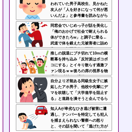
われていた男子高校生、見かねた
てるｗｗｗ
友人が「人を好きになって何が悪
いんだよ」と参考書を読みながら
淡々と話してた←カッコ良すぎだ
同窓会でいじめっ子が話を美化し
ろ
「俺のおかげで社会で耐えられる
体ができたろw」と調子に乗る←
武道で体を鍛えた元被害者に詰め
寄られて顔面蒼白で平謝りｗｗｗ
推しの脱退にブチ切れて10mの横
断幕を持ち込み「反対派はボコボ
コにする」とイキり散らす過激フ
ァン現るｗｗ後ろの席の視界を物
理的に破壊する過激ファンにイラ
自分より才能ある同級生女子に嫉
イラが止まらん
妬したアホ男子、他校や先輩にデ
マを吹聴して「大学進学を阻止す
る」と進路を潰そうと企んでるら
しい
知人Aが卑劣なひき逃げ被害に遭
遇し、ナンバーを特定しても犯人
を捕まえられない警察への怒り
と、その話を聞いて「逃げた方が