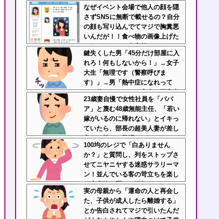
得じゃん」と言い放ったBの神経
なぜイベント会場で他人の顔を隠
がわからん
さずSNSに無断で載せるの？自分
の顔も写り込んでてマジで胸糞悪
いんだが！！食べ物の画像上げた
ほうがよっぽど有意義だわ
鍵失くした男「45分だけ部屋に入
れろ！何もしないから！」→女子
大生「無理です（警察呼びま
す）」→男「熱中症になれって
か！使えないな！」完全に不審者
23歳妻自慢で女性社員を「ババ
で草ｗｗｗ
ア」と蔑む48歳無能主任、「若い
嫁がいるのに帰れない」とイキっ
ていたら、部長の超美人妻が差し
入れを持って登場ｗｗｗｗ
100均のレジで「白ありません
か？」と質問し、列をストップさ
せてニヤニヤする迷惑サラリーマ
ン！並んでいる客の苛立ちを楽し
む底意地の悪さに激怒
実の母親から「運命の人と再会し
た、子供が成人したら離婚する」
とか告白されてマジで引いたんだ