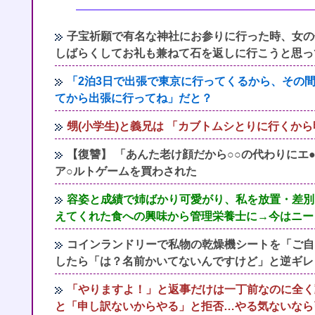
子宝祈願で有名な神社にお参りに行った時、女の
しばらくしてお礼も兼ねて石を返しに行こうと思っ
「2泊3日で出張で東京に行ってくるから、その
てから出張に行ってね」だと？
甥(小学生)と義兄は 「カブトムシとりに行くか
【復讐】 「あんた老け顔だから○○の代わりに
ア○ルトゲームを買わされた
容姿と成績で姉ばかり可愛がり、私を放置・差別
えてくれた食への興味から管理栄養士に→今はニー
コインランドリーで私物の乾燥機シートを「ご自
したら「は？名前かいてないんですけど」と逆ギレ
「やりますよ！」と返事だけは一丁前なのに全く
と「申し訳ないからやる」と拒否…やる気ないなら