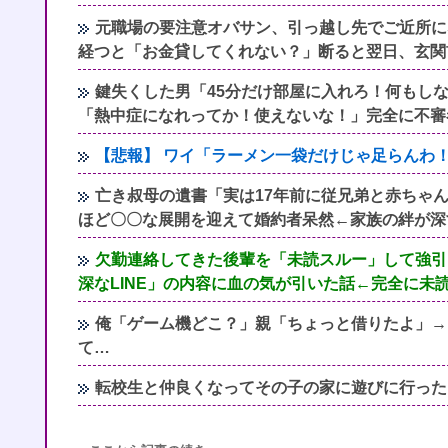
元職場の要注意オバサン、引っ越し先でご近所に
経つと「お金貸してくれない？」断ると翌日、玄関
鍵失くした男「45分だけ部屋に入れろ！何もし
「熱中症になれってか！使えないな！」完全に不審
【悲報】 ワイ「ラーメン一袋だけじゃ足らんわ
亡き叔母の遺書「実は17年前に従兄弟と赤ちゃ
ほど〇〇な展開を迎えて婚約者呆然←家族の絆が深
欠勤連絡してきた後輩を「未読スルー」して強引
深なLINE」の内容に血の気が引いた話←完全に未
俺「ゲーム機どこ？」親「ちょっと借りたよ」→
て…
転校生と仲良くなってその子の家に遊びに行った