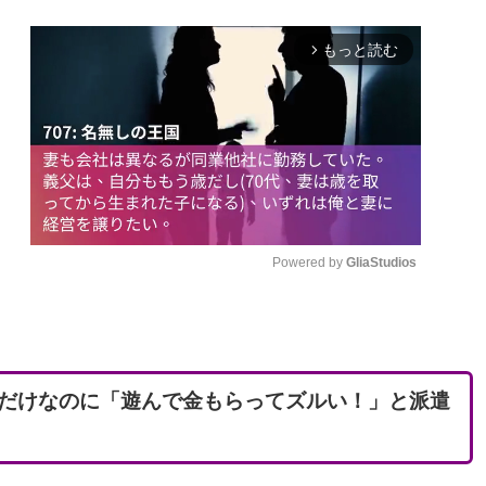
もっと読む
arrow_forward_ios
Powered by 
GliaStudios
M
u
t
だけなのに「遊んで金もらってズルい！」と派遣
e