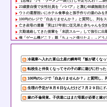
【悲報】 ワイ「ラーメン一袋だけじゃ足らんわ！二袋作
23歳妻自慢で女性社員を「ババア」と蔑む48歳無能主任
ウトの還暦祝いにホテル食事会と孫手作りの湯のみを用意
100均のレジで「白ありませんか？」と質問し、列をスト
亡き叔母の遺書「実は17年前に従兄弟と赤ちゃんを交換
欠勤連絡してきた後輩を「未読スルー」して強引に出勤さ
俺「ゲーム機どこ？」親「ちょっと借りたよ」→どうぶつ
間男が嫁と一緒に「お願いします離婚してください。出来
5/6私、結婚したい職業NO.1の公務員なんですけど、嫁
任天堂 熊本地震を受け被災者の製品修理は無償対応（災
冷蔵庫へ入れた富山土産の鱒寿司『飯が硬くなっ
4/6私、結婚したい職業NO.1の公務員なんですけど、嫁
亡き叔母の遺書「実は17年前に従兄弟と赤ちゃんを交換
転校生と仲良くなってその子の家に遊びに行った
100均のレジで「白ありませんか？」と質問し、
生理の予定が８月６日なんだけど７月２９日にド
嫁の不倫発覚。子供達にはまだ母親が必要と嫁が主