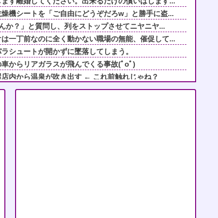
ます離婚してください。出来るだけの償いはします...
燥機シートを「ご自由にどうぞだろw」と勝手に盗...
んか？」と質問し、列をストップさせてニヤニヤ...
は一丁前なのに全く動かない職場の無能、催促して...
パラシュートが開かずに墜落してしまう。
車からリアガラスが飛んでくる事故(ﾟoﾟ)
店内から温泉が吹き出す ← これ前触れじゃね？
りもするが、爺ちゃんの俺には来ようが来まいがど...
に実家行くw」→信号待ちで逃亡＆自宅へ隠蔽→ド...
つに切ったら
の家に遊びに行ったら私が小さい頃に撮った写真が...
にぎりにしてくれた。わずかにビオレ薬用ハンドソ...