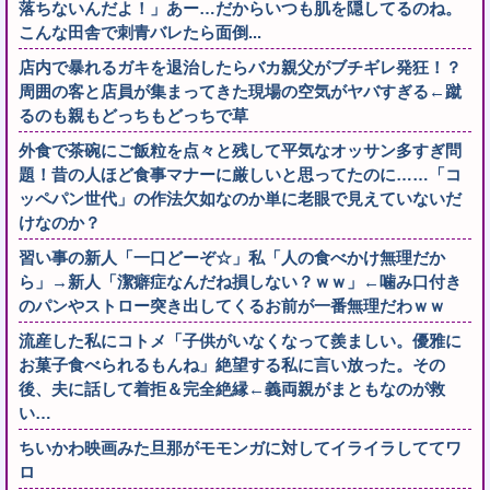
落ちないんだよ！」あー…だからいつも肌を隠してるのね。
こんな田舎で刺青バレたら面倒...
店内で暴れるガキを退治したらバカ親父がブチギレ発狂！？
周囲の客と店員が集まってきた現場の空気がヤバすぎる←蹴
るのも親もどっちもどっちで草
外食で茶碗にご飯粒を点々と残して平気なオッサン多すぎ問
題！昔の人ほど食事マナーに厳しいと思ってたのに……「コ
ッペパン世代」の作法欠如なのか単に老眼で見えていないだ
けなのか？
習い事の新人「一口どーぞ☆」私「人の食べかけ無理だか
ら」→新人「潔癖症なんだね損しない？ｗｗ」←噛み口付き
のパンやストロー突き出してくるお前が一番無理だわｗｗ
流産した私にコトメ「子供がいなくなって羨ましい。優雅に
お菓子食べられるもんね」絶望する私に言い放った。その
後、夫に話して着拒＆完全絶縁←義両親がまともなのが救
い…
ちいかわ映画みた旦那がモモンガに対してイライラしててワ
ロ