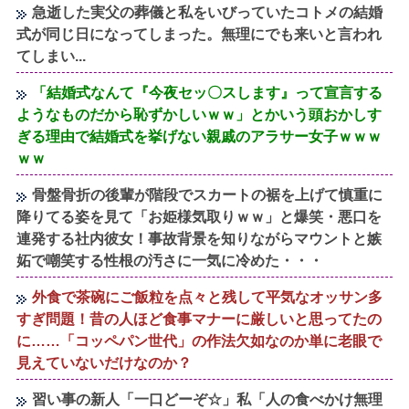
急逝した実父の葬儀と私をいびっていたコトメの結婚
式が同じ日になってしまった。無理にでも来いと言われ
てしまい...
「結婚式なんて『今夜セッ〇スします』って宣言する
ようなものだから恥ずかしいｗｗ」とかいう頭おかしす
ぎる理由で結婚式を挙げない親戚のアラサー女子ｗｗｗ
ｗｗ
骨盤骨折の後輩が階段でスカートの裾を上げて慎重に
降りてる姿を見て「お姫様気取りｗｗ」と爆笑・悪口を
連発する社内彼女！事故背景を知りながらマウントと嫉
妬で嘲笑する性根の汚さに一気に冷めた・・・
外食で茶碗にご飯粒を点々と残して平気なオッサン多
すぎ問題！昔の人ほど食事マナーに厳しいと思ってたの
に……「コッペパン世代」の作法欠如なのか単に老眼で
見えていないだけなのか？
習い事の新人「一口どーぞ☆」私「人の食べかけ無理