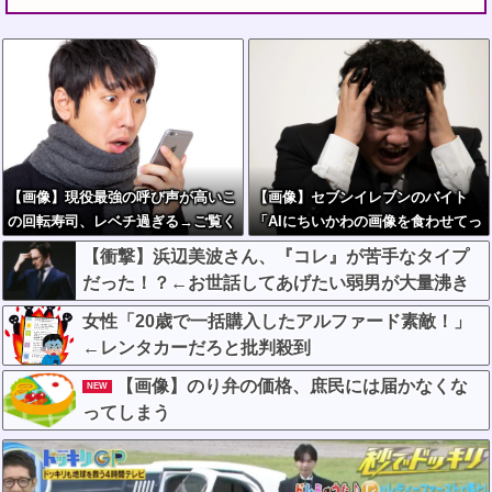
【画像】現役最強の呼び声が高いこ
【画像】セブンイレブンのバイト
の回転寿司、レベチ過ぎる→ご覧く
「AIにちいかわの画像を食わせてっ
ださいw w w w w w w
と………できた！」→とんでもない
【衝撃】浜辺美波さん、『コレ』が苦手なタイプ
ものが出来上がってしまうw w w w
だった！？←お世話してあげたい弱男が大量沸き
w
してしまうw w w w w w w w w
女性「20歳で一括購入したアルファード素敵！」
←レンタカーだろと批判殺到
【画像】のり弁の価格、庶民には届かなくな
NEW
ってしまう