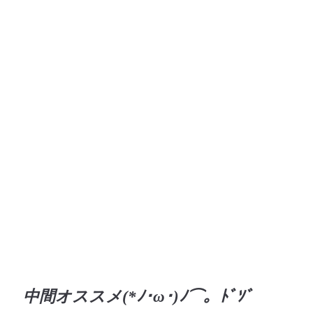
中間オススメ(*ﾉ･ω･)ﾉ⌒。ﾄﾞｿﾞ