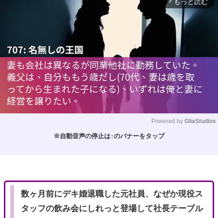
もっと読む
arrow_forward_ios
Powered by 
GliaStudios
※自動音声の停止は↑のバナーをタップ
M
u
t
e
数ヶ月前にデキ婚退職した元社員、なぜか現役ス
タッフの飲み会にしれっと登場して社長テーブル