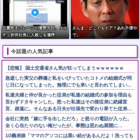
立憲民主ブレーンの菅野完氏、メル
さんま「どこでもドア？あれ不便や
チュ折田社長に人殺しを連呼
で」
今話題の人気記事
【悲報】 国土交通省さん気が狂ってしまうｗｗｗｗｗｗ
急逝した実父の葬儀と私をいびっていたコトメの結婚式が同
じ日になってしまった。無理にでも来いと言われてしまい...
私達夫婦と仲が良かった従弟が私達の結婚式の参加を理由も
言わずドタキャンした。怒った私達はその後従弟に絶縁宣
言、疎遠に。そんなある日夫が出張先で変わり果てた従弟…
会社に突然「嫁に手を出しただろ」と怒りの電話が入った。
全く心当たりのない俺だったが、事態は思わぬ展開に…
1/2義弟娘「ママのアソコには黒い絵があるんだよ！洗っても