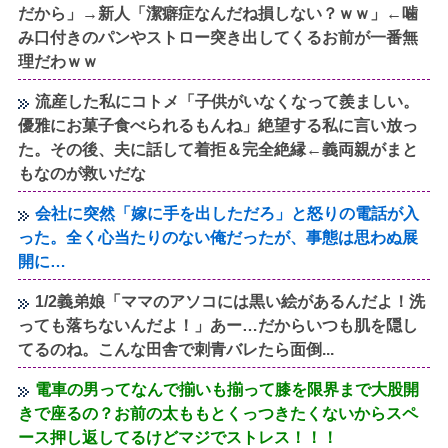
だから」→新人「潔癖症なんだね損しない？ｗｗ」←噛
み口付きのパンやストロー突き出してくるお前が一番無
理だわｗｗ
流産した私にコトメ「子供がいなくなって羨ましい。
優雅にお菓子食べられるもんね」絶望する私に言い放っ
た。その後、夫に話して着拒＆完全絶縁←義両親がまと
もなのが救いだな
会社に突然「嫁に手を出しただろ」と怒りの電話が入
った。全く心当たりのない俺だったが、事態は思わぬ展
開に…
1/2義弟娘「ママのアソコには黒い絵があるんだよ！洗
っても落ちないんだよ！」あー…だからいつも肌を隠し
てるのね。こんな田舎で刺青バレたら面倒...
電車の男ってなんで揃いも揃って膝を限界まで大股開
きで座るの？お前の太ももとくっつきたくないからスペ
ース押し返してるけどマジでストレス！！！