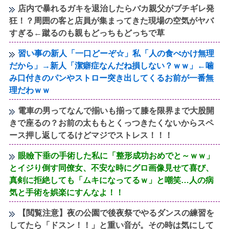
店内で暴れるガキを退治したらバカ親父がブチギレ発
狂！？周囲の客と店員が集まってきた現場の空気がヤバ
すぎる←蹴るのも親もどっちもどっちで草
習い事の新人「一口どーぞ☆」私「人の食べかけ無理
だから」→新人「潔癖症なんだね損しない？ｗｗ」←噛
み口付きのパンやストロー突き出してくるお前が一番無
理だわｗｗ
電車の男ってなんで揃いも揃って膝を限界まで大股開
きで座るの？お前の太ももとくっつきたくないからスペ
ース押し返してるけどマジでストレス！！！
眼瞼下垂の手術した私に「整形成功おめでと～ｗｗ」
とイジり倒す同僚女、不安な時にグロ画像見せて喜び、
真剣に拒絶しても「ムキになってるｗ」と嘲笑…人の病
気と手術を娯楽にすんなよ！！
【閲覧注意】夜の公園で後夜祭でやるダンスの練習を
してたら「ドスン！！」と重い音が。その時は気にして