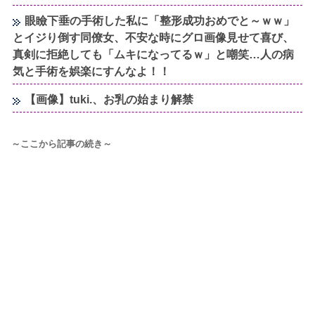
眼瞼下垂の手術した私に「整形成功おめでと～ｗｗ」
とイジり倒す同僚女、不安な時にグロ画像見せて喜び、
真剣に拒絶しても「ムキになってるｗ」と嘲笑…人の病
気と手術を娯楽にすんなよ！！
【画像】tuki.、お乳の始まり解禁
～ここから記事の続き～