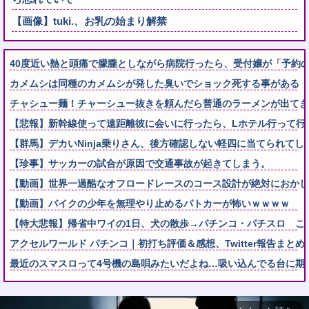
【画像】tuki.、お乳の始まり解禁
40度近い熱と頭痛で朦朧としながら病院行ったら、受付嬢が「予約の
カメムシは同種のカメムシが発した臭いでショック死する事がある
チャシュー麺！チャーシュー抜きを頼んだら普通のラーメンが出て
【悲報】新幹線使って遠距離彼に会いに行ったら、Lホテル行って行
【群馬】デカいNinja乗りさん、後方確認しない軽四に当てられてし
【珍事】サッカーの試合が原因で交通事故が起きてしまう。
【動画】世界一過酷なオフロードレースのコース設計が絶対におかし
【動画】バイクの少年を無理やり止めるパトカーが怖いｗｗｗｗ
【特大悲報】帰省中ワイの1日、犬の散歩→パチンコ・パチスロ こ
アクセルワールド パチンコ｜初打ち評価＆感想、Twitter報告まとめ
最近のスマスロって4号機の島唄みたいだよね…吸い込んでる台に期