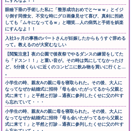
にすんなよ！！
眼瞼下垂の手術した私に「整形成功おめでと〜ｗｗ」とイジ
り倒す同僚女、不安な時にグロ画像見せて喜び、真剣に拒絶
しても「ムキになってるｗ」と嘲笑…人の病気と手術を娯楽
にすんなよ！！
入社3ヶ月の事務のパートさんが妊娠したからもうすぐ辞める
って。教えるのが大変むなしい
【閲覧注意】夜の公園で後夜祭でやるダンスの練習をしてた
ら「ドスン！！」と重い音が。その時は気にしてなかったけ
ど、5分後くらいに近くのコンビニに飲み物を買いに行くと…
。
小学生の時、親友Aの親に母を寝取られた。その後、大人に
なってなぜか結婚式に招待「母も会いたがってるから父親と
式に来て！」と平然と打診→通夜に参列したくせに父のﾀﾋす
ら忘れていて・・・
小学生の時、親友Aの親に母を寝取られた。その後、大人に
なってなぜか結婚式に招待「母も会いたがってるから父親と
式に来て！」と平然と打診→通夜に参列したくせに父のﾀﾋす
ら忘れていて・・・