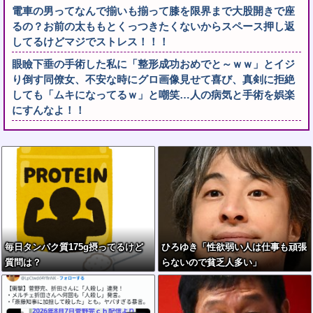
電車の男ってなんで揃いも揃って膝を限界まで大股開きで座
るの？お前の太ももとくっつきたくないからスペース押し返
してるけどマジでストレス！！！
眼瞼下垂の手術した私に「整形成功おめでと～ｗｗ」とイジ
り倒す同僚女、不安な時にグロ画像見せて喜び、真剣に拒絶
しても「ムキになってるｗ」と嘲笑…人の病気と手術を娯楽
にすんなよ！！
毎日タンパク質175g摂ってるけど
ひろゆき「性欲弱い人は仕事も頑張
質問は？
らないので貧乏人多い」