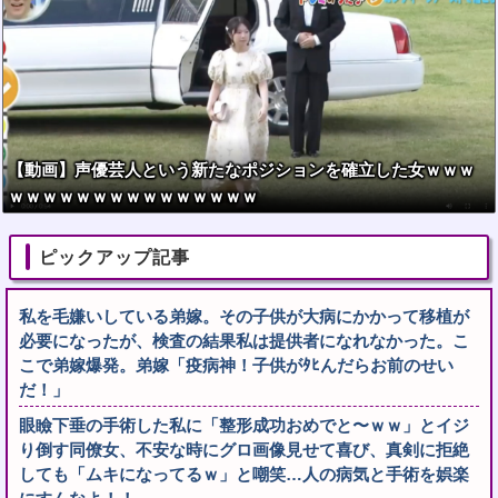
【動画】声優芸人という新たなポジションを確立した女ｗｗｗ
ｗｗｗｗｗｗｗｗｗｗｗｗｗｗｗ
ピックアップ記事
私を毛嫌いしている弟嫁。その子供が大病にかかって移植が
必要になったが、検査の結果私は提供者になれなかった。こ
こで弟嫁爆発。弟嫁「疫病神！子供がﾀﾋんだらお前のせい
だ！」
眼瞼下垂の手術した私に「整形成功おめでと〜ｗｗ」とイジ
り倒す同僚女、不安な時にグロ画像見せて喜び、真剣に拒絶
しても「ムキになってるｗ」と嘲笑…人の病気と手術を娯楽