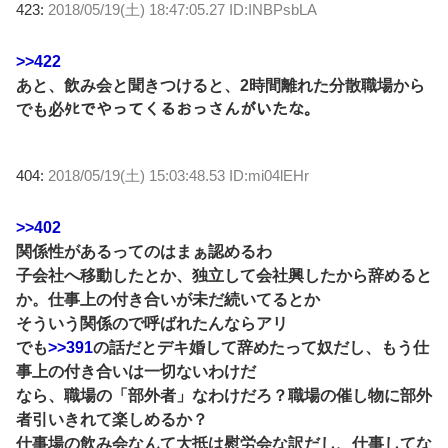
423:
2018/05/19(土) 18:47:05.27 ID:INBPsbLA
>>422
あと、飲み会と聞きつけると、2時間離れた分散職場から
でも必ﾀﾋでやってくるおっさんがいたな。
404:
2018/05/19(土) 15:03:48.53 ID:mi04lEHr
>>402
関係性があるってのはまぁ認めるわ
子会社へ移動したとか、独立して会社興したから辞めると
か。仕事上の付き合いが未だ続いてるとか
そういう関係ので呼ばれたんならアリ
でも
>>391
の話だとデキ婚して辞めたって奴だし、もう仕
事上の付き合いは一切ないわけだ
なら、職場の「部外者」なわけだろ？職場の催し物に部外
者引いきれて楽しめるか？
仕事場の飲み会なんて大抵は慰労会な訳だし、仕事してな