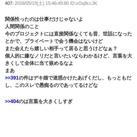
407:
2018/05/19(土) 15:46:49.80 ID:xOq9ccJK
関係性ったのは仕事だけじゃないよ
人間関係のこと
今のプロジェクトには直接関係なくても昔、世話になった
とかで、プライベートで会う機会はないけど
また会えたら嬉しい相手って居ると思うけどなぁ？
個人的に嫌なノリだと言いたいならわかるけど、言葉を大
きくして全体に当て嵌めるなよ
まあ
>>391
の件はデキ婚で迷惑かけたあげくだし、もっともだ
し、このスレで愚痴るのであってるけどな
>>404
のは言葉を大きくしすぎ