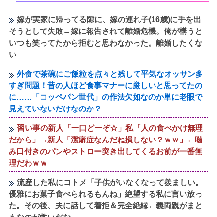
嫁が実家に帰ってる隙に、嫁の連れ子(16歳)に手を出
そうとして失敗→嫁に報告されて離婚危機。俺が構うと
いつも笑ってたから拒むと思わなかった。離婚したくな
い
外食で茶碗にご飯粒を点々と残して平気なオッサン多
すぎ問題！昔の人ほど食事マナーに厳しいと思ってたの
に……「コッペパン世代」の作法欠如なのか単に老眼で
見えていないだけなのか？
習い事の新人「一口どーぞ☆」私「人の食べかけ無理
だから」→新人「潔癖症なんだね損しない？ｗｗ」←噛
み口付きのパンやストロー突き出してくるお前が一番無
理だわｗｗ
流産した私にコトメ「子供がいなくなって羨ましい。
優雅にお菓子食べられるもんね」絶望する私に言い放っ
た。その後、夫に話して着拒＆完全絶縁←義両親がまと