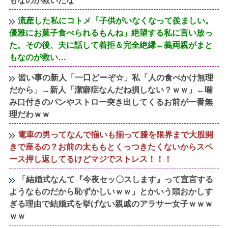
もなのが救いだな
流産した私にコトメ「子供がいなくなって羨ましい。
優雅にお菓子食べられるもんね」絶望する私に言い放っ
た。その後、夫に話して着拒＆完全絶縁←義両親がまと
もなのが救い…
習い事の新人「一口どーぞ☆」私「人の食べかけ無理
だから」→新人「潔癖症なんだね損しない？ｗｗ」←噛
み口付きのパンやストロー突き出してくるお前が一番無
理だわｗｗ
電車の男ってなんで揃いも揃って膝を限界まで大股開
きで座るの？お前の太ももとくっつきたくないからスペ
ース押し返してるけどマジでストレス！！！
「結婚式なんて『今夜セッ〇スします』って宣言する
ようなものだから恥ずかしいｗｗ」とかいう頭おかしす
ぎる理由で結婚式を挙げない親戚のアラサー女子ｗｗｗ
ｗｗ