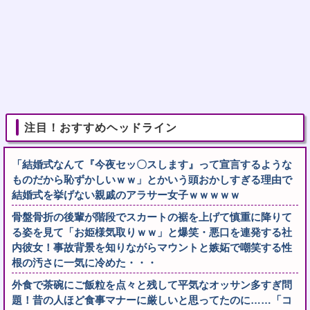
注目！おすすめヘッドライン
「結婚式なんて『今夜セッ〇スします』って宣言するような
ものだから恥ずかしいｗｗ」とかいう頭おかしすぎる理由で
結婚式を挙げない親戚のアラサー女子ｗｗｗｗｗ
骨盤骨折の後輩が階段でスカートの裾を上げて慎重に降りて
る姿を見て「お姫様気取りｗｗ」と爆笑・悪口を連発する社
内彼女！事故背景を知りながらマウントと嫉妬で嘲笑する性
根の汚さに一気に冷めた・・・
外食で茶碗にご飯粒を点々と残して平気なオッサン多すぎ問
題！昔の人ほど食事マナーに厳しいと思ってたのに……「コ