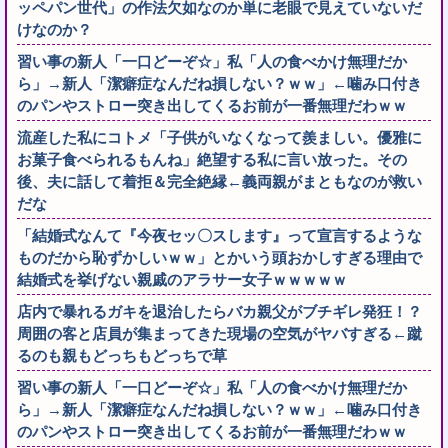
ッペパン世代」の作法欠如なのか単に老眼で見えていないだ
けなのか？
習い事の新人「一口どーぞ☆」私「人の食べかけ無理だか
ら」→新人「潔癖症なんだね損しない？ｗｗ」←噛み口付き
のパンやストロー突き出してくるお前が一番無理だわｗｗ
流産した私にコトメ「子供がいなくなって羨ましい。優雅に
お菓子食べられるもんね」絶望する私に言い放った。その
後、夫に話して着拒＆完全絶縁←義両親がまともなのが救い
だな
「結婚式なんて『今夜セッ〇スします』って宣言するような
ものだから恥ずかしいｗｗ」とかいう頭おかしすぎる理由で
結婚式を挙げない親戚のアラサー女子ｗｗｗｗｗ
店内で暴れるガキを退治したらバカ親父がブチギレ発狂！？
周囲の客と店員が集まってきた現場の空気がヤバすぎる←蹴
るのも親もどっちもどっちで草
習い事の新人「一口どーぞ☆」私「人の食べかけ無理だか
ら」→新人「潔癖症なんだね損しない？ｗｗ」←噛み口付き
のパンやストロー突き出してくるお前が一番無理だわｗｗ