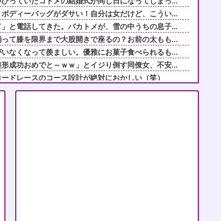
びっていたコトメの結婚式が同じ日になってしまっ...
ボディーバッグがダサい！自分は女だけど、こうい...
」と電話してきた。バカトメが、雪の中うちの息子...
って膝を限界まで大股開きで座るの？お前の太もも...
いなくなって羨ましい。優雅にお菓子食べられるも...
形成功おめでと～ｗｗ」とイジり倒す同僚女、不安...
ロードレースのコース設計が絶対におかしい（笑）
がん闘病で激痛 次男のハンター氏「見ていてとて...
影していた男性が雷に打たれる事故。
読スルー」して強引に出勤させた。無事に終わった...
住宅住みのウトメが転居一週間後に押し掛けてきた...
連れ子(16歳)に手を出そうとして失敗→嫁に...