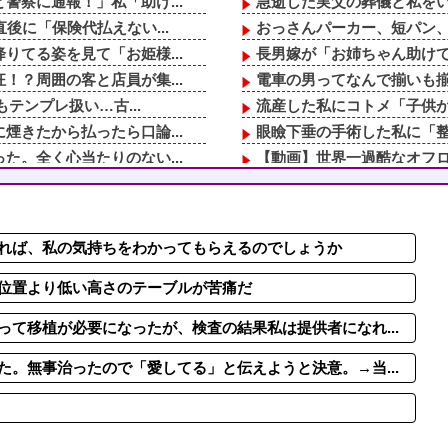
察に通報！」私「助け...
急逝した実父の葬儀と私をい
後に「保険代払えない...
おっさんパーカー、短パン、
てる姿を見て「お姫様...
長男嫁が「お姉ちゃん助けて
？周囲の客と店員が集...
電車の男ってなんで揃いも揃
テンプレ扱い…古...
流産した私にコトメ「子供が
きたから払ったら口論...
眼瞼下垂の手術した私に「整
。全く心当たりのない...
【動画】世界一過酷なオフ
ても落ちないんだよ...
【米国】バイデン前大統領、
も言わずドタキャンし...
【動画】ゴルフ中の嵐を撮
にお菓子食べられるも...
欠勤連絡してきた後輩を「未
れば、私の気持ちをわかってもらえるのでしょうか
ててワロ
夫婦で家を購入。すると市営
、捌くの？」「刺身買...
嫁が実家に帰ってる隙に、嫁の
位置より低い高さのテーブルが苦痛だ
て移植が必要になったが、検査の結果私は提供者になれ...
。無事治ったので「愛してる」と伝えようと決意。→当...