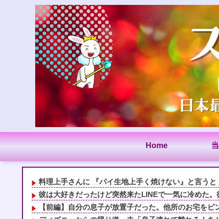
Home
当
料理上手さんに 『パイ生地上手く焼けない』と言うと「
彼は大好きだったけど突然来たLINEで一気に冷めた。彼
【前編】自分の息子が放置子だった。他所のお宅をピンポ