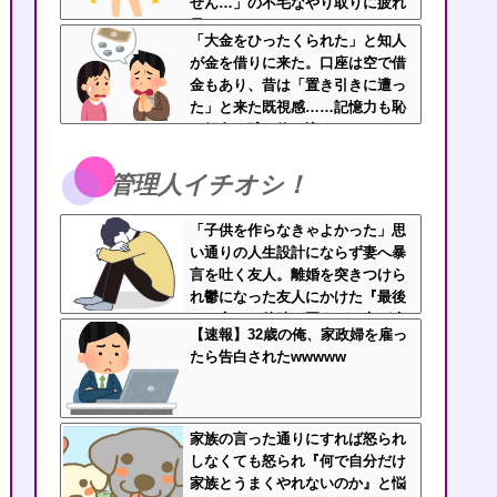
せん…」の不毛なやり取りに疲れ
果てた・・・
「大金をひったくられた」と知人
が金を借りに来た。口座は空で借
金もあり、昔は「置き引きに遭っ
た」と来た既視感……記憶力も恥
も銀色の球に飲み込まれたパチン
コ依存症さん
管理人イチオシ！
「子供を作らなきゃよかった」思
い通りの人生設計にならず妻へ暴
言を吐く友人。離婚を突きつけら
れ鬱になった友人にかけた『最後
の一言』←後味が悪すぎて心が痛
【速報】32歳の俺、家政婦を雇っ
む
たら告白されたwwwww
家族の言った通りにすれば怒られ
しなくても怒られ『何で自分だけ
家族とうまくやれないのか』と悩