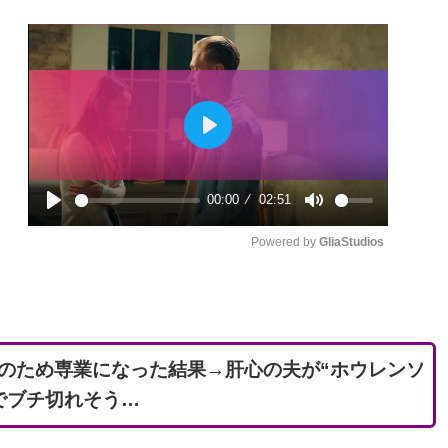
P
l
00:00
02:51
a
P
M
y
Powered by 
GliaStudios
l
u
a
t
y
e
のため専業になった結果→肝心の夫が“ホウレンソ
でブチ切れそう…