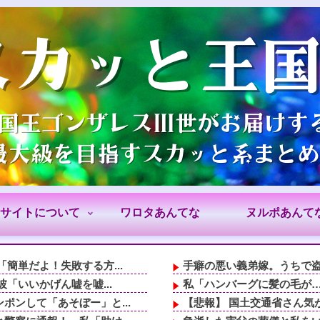
サイトについて
ワロタあんてな
ヌルポあんて
簡単だよ！失敗する方...
手癖の悪い義弟嫁。うちで盗
「いいかげん嘘を嘘...
私「ハンバーグに髪の毛が…
ンして「あそぼー」と...
【悲報】 国土交通省さん気