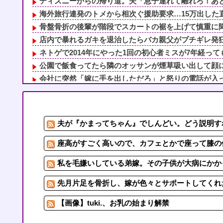
ディズニーからの帰り道。夫「息子連れて離れろ！あと警
海外旅行連発のトメから相次ぐ援助要求…15万出した直
骨盤骨折の後輩が階段でスカートの裾を上げて慎重に降り
店内で暴れるガキを退治したらバカ親父がブチギレ発狂！
ネトゲで2014年にやった1回の初心者ミスが7年経っても
公園で飯食ってたら隣のオッサンが煙草吸い出して顔に煙
会社に突然「嫁に手を出しただろ」と怒りの電話が入った
1/2義弟娘「ママのアソコには黒い絵があるんだよ！洗っ
私達夫婦と仲が良かった従弟が私達の結婚式の参加を理由
流産した私にコトメ「子供がいなくなって羨ましい。優雅
夫が『かまってちゃん』でしんどい。どう説明す
ちいかわ映画みた旦那がモモンガに対してイライラし
【冷めた】スーパーで鯵を買って捌こうとしたら、彼「魚
座高がすごく高いので、カフェとかで座って膝の
私を毛嫌いしている弟嫁。その子供が大病にかかっ
先月片足を骨折し、嫁が色々とサポートしてくれた
【画像】tuki.、お乳の始まり解禁