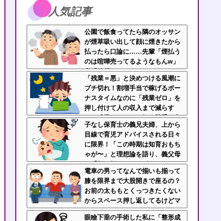
人気記事
公園で飯食ってたら隣のオッサン
が煙草吸い出して顔に煙きたから
払ったら口論に……先輩「煙払う
のは喧嘩売ってるようなもんw」
私「納得いかん…」
「残業＝悪」と決めつける風潮に
ブチ切れ！割増手当で稼げるボー
ナスタイムなのに「残業ゼロ」を
押し付けて人の収入まで減らす
な！残業したくない奴は勝手に定
子なし保育士の義兄夫婦、上から
時で帰ればいいだろ！！
目線で育児アドバイスされる日々
に限界！「この時期は知育おもち
ゃが〜」と理想論を語り、義父母
も「頼れ頼れ」とウザすぎ
電車の男ってなんで揃いも揃って
る・・・
膝を限界まで大股開きで座るの？
お前の太ももとくっつきたくない
からスペース押し返してるけどマ
ジでストレス！！！
眼瞼下垂の手術した私に「整形成