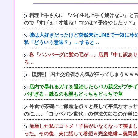
料理上手さんに 『パイ生地上手く焼けない』と
ので『すげぇ！才能ね！コツは？手冷やしたり？』
彼は大好きだったけど突然来たLINEで一気に
私「どういう意味？」→ すると…
私「ハンバーグに髪の毛が…」店員「申し訳あり
ろ…
【悲報】 国土交通省さん気が狂ってしまうｗｗ
店内で暴れるガキを退治したらバカ親父がブチギ
バすぎる←蹴るのも親もどっちもどっちで草
外食で茶碗にご飯粒を点々と残して平気なオッサ
のに……「コッペパン世代」の作法欠如なのか単に
流産した私にコトメ「子供がいなくなって羨まし
った。その後、夫に話して着拒＆完全絶縁←義両親