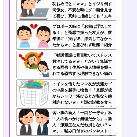
功おめでと～ｗｗ」とイジり倒す
同僚女、不安な時にグロ画像見せ
て喜び、真剣に拒絶しても「ムキ
になってるｗ」と嘲笑…人の病気
プロポーズ時に「お前は浮気して
と手術を娯楽にすんなよ！！
る！」と冤罪で振った友人が、数
年後に「実は彼、浮気してなかっ
たかもｗ」と悪びれず吐露！紹介
者として激怒・・・
「勧誘電話に暴言吐いてストレス
解消してるｗｗ」とかいう無謀す
ぎる同僚！住所や個人情報を握ら
れてる恐怖すら理解できない頭の
弱さに絶句
トイレを借りたママ友が洗濯カゴ
の中身を勝手に物色！「旦那が後
からシャワー浴びるとか私なら絶
対許せないｗ」と謎の説教を食ら
ったんだが……人の家の洗濯カゴ
習い事の新人「一口どーぞ☆」私
のぞくなよ
「人の食べかけ無理だから」→新
人「潔癖症なんだね損しない？ｗ
ｗ」←噛み口付きのパンやストロ