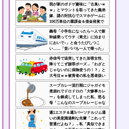
ー突き出してくるお前が一番無理
我が家のボドゲ趣味に「古臭いｗ
だわｗｗ
ｗ」とマウントを取ってきた義弟
嫁、謎の対抗心でスマホゲームに
100万単位の重課金＆借金発覚で
離婚確定！「お前らがボドゲやっ
義母「小学生になったら一人で新
てるのが悪い」と責任転嫁してき
幹線乗ってウチ（東北）に泊まり
たんだがｗｗｗｗ
においで♪」と会うたびしつこ
い……「昔パパも一人で乗った」
とか時代錯誤すぎ！治安も防犯も
赤信号で追突してきた加害女性、
無視して女児を一人で遠出させよ
降りてこず謝罪ポーズ→「わざと
うとする無神経義母にブチ切れ
じゃないのに保険使うの！？」と
大号泣ｗｗ被害者の私を悪者扱い
し、旦那まで「妻を強く言わない
スープカレー流行期にジャガイモ
で」と庇い出す地獄の事故現場
煮崩れでドロドロの「大惨事カレ
ー」を錬成してしまった私、怒る
母「こんなのスープカレーじゃな
い！」→私「作り直す？」→母
週1エステ＆週3パーソナルジム通
「捨てるの禁止！」という逃げ場
いの美意識過剰な先輩「これって
ゼロで理不尽すぎた
普通だよね？」→私「真似できま