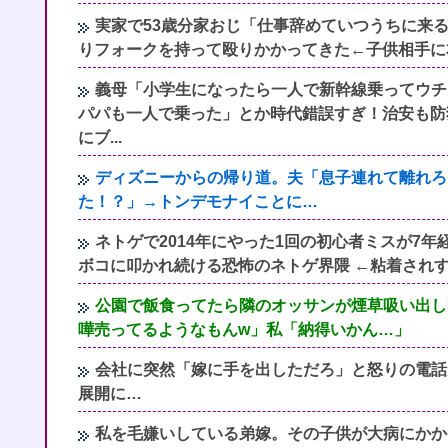
実家で53歳分家おじ「仕事辞めていつうちに来
りフォークを持って殴りかかってきた←子供相手に
義母「小学生になったら一人で新幹線乗ってウチ
パパも一人で乗った」とか時代錯誤すぎ！治安も防
にブ...
ディズニーからの帰り道。夫「息子連れて離れろ
た！？」→トンデモナイことに…
ネトゲで2014年にやった1回の初心者ミスが7
ボコに叩かれ続ける恐怖のネトゲ界隈 ←粘着され
公園で飯食ってたら隣のオッサンが煙草吸い出し
嘩売ってるようなもんw」私「納得いかん…」
会社に突然「嫁に手を出しただろ」と怒りの電話
展開に…
私を毛嫌いしている弟嫁。その子供が大病にかか