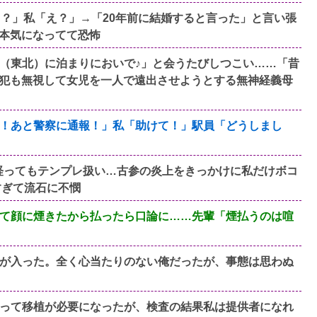
る？」私「え？」→「20年前に結婚すると言った」と言い張
本気になってて恐怖
（東北）に泊まりにおいで♪」と会うたびしつこい……「昔
犯も無視して女児を一人で遠出させようとする無神経義母
！あと警察に通報！」私「助けて！」駅員「どうしまし
年経ってもテンプレ扱い…古参の炎上をきっかけに私だけボコ
すぎて流石に不憫
て顔に煙きたから払ったら口論に……先輩「煙払うのは喧
が入った。全く心当たりのない俺だったが、事態は思わぬ
って移植が必要になったが、検査の結果私は提供者になれ