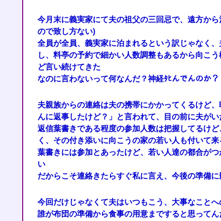
今月末に義実家にて夫の祖父の三回忌で、遠方から
ので致し方ない)
全員が全員、義実家に泊まれるという訳じゃなく、
し、料亭の予約で細かい人数調整もあるから向こう
ど言い続けてきた
なのに言わないって何なんだ？神経ﾀﾋんでんのか？
夫親族からの連絡は夫の携帯にかかってくるけど、
んに返事したけど？」と言われて、目の前に夫がい
返信葉書きである程度の参加人数は把握してるけど
く、その付き添いに向こうの家の若い人も付いて来
葉書きには参加とあったけど、若い人達の都合がつ
い
だからこそ連絡きたらすぐ私に言え、今後の準備に
今回だけじゃなくて夫はいつもこう、大事なことへ
誰が布団の準備から食事の用意まですると思ってん