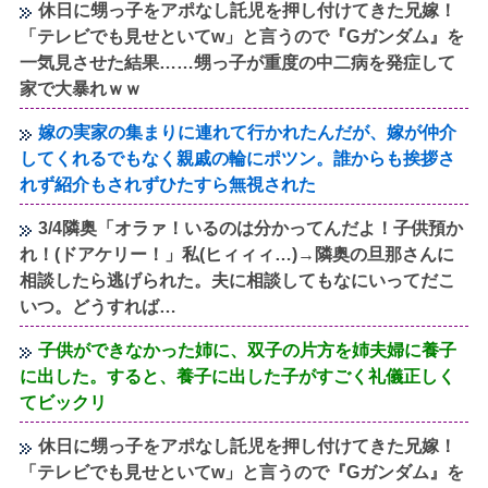
休日に甥っ子をアポなし託児を押し付けてきた兄嫁！
「テレビでも見せといてw」と言うので『Gガンダム』を
一気見させた結果……甥っ子が重度の中二病を発症して
家で大暴れｗｗ
嫁の実家の集まりに連れて行かれたんだが、嫁が仲介
してくれるでもなく親戚の輪にポツン。誰からも挨拶さ
れず紹介もされずひたすら無視された
3/4隣奥「オラァ！いるのは分かってんだよ！子供預か
れ！(ドアケリー！」私(ヒィィィ…)→隣奥の旦那さんに
相談したら逃げられた。夫に相談してもなにいってだこ
いつ。どうすれば…
子供ができなかった姉に、双子の片方を姉夫婦に養子
に出した。すると、養子に出した子がすごく礼儀正しく
てビックリ
休日に甥っ子をアポなし託児を押し付けてきた兄嫁！
「テレビでも見せといてw」と言うので『Gガンダム』を