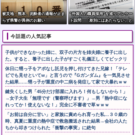
被災地・熊本、泥酔者の通報が止ま
“外国人の職員採用”を巡りアンケー
らず県警が異例のお願い
ト設問 「差別にはあたらない」と
して公表する方針を決定 三重県
今話題の人気記事
子供ができなかった姉に、双子の片方を姉夫婦に養子に出し
た。すると、養子に出した子がすごく礼儀正しくてビックリ
休日に甥っ子をアポなし託児を押し付けてきた兄嫁！「テレ
ビでも見せといてw」と言うので『Gガンダム』を一気見させ
た結果……甥っ子が重度の中二病を発症して家で大暴れｗｗ
鍵失くした男「45分だけ部屋に入れろ！何もしないから！」
→女子大生「無理です（警察呼びます）」→男「熱中症にな
れってか！使えないな！」完全に不審者で草ｗｗｗ
「お前は自分に甘い」と家族に責められ育った私…３０歳の
時、真夏に重度の熱中症で救急搬送された結果→会社の人た
ちから叩きつけられた「衝撃の事実」に絶句