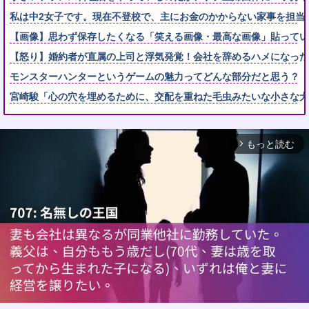
私は中2女子です。現在不登校で、主にお金のかからない家事を担当
【画像】思わず保存したくなる「笑える画像・最高な画像」貼ってい
【怒り】婚約者が直属の上司と浮気発覚！会社を辞めるハメになった件
モンスターハンターというゲームの魅力ってどんな部分だと思う？
宮崎駿「心の穴を埋めるために、交配を重ねた毛虫みたいな小さな犬
もっと読む
arrow_forward_ios