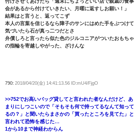
付けさせてあげたら「週末にちょっといい店で親戚の食事
会があるから付けていきたい、月曜に返すしお願い！」
結果はと言うと、返ってこず
本人の言葉を信じるなら障子のサンにはめた手をぶつけて
気づいたら石が真っ二つだとさ
弁償しろと言ったら似た色のジルコニアがついたおもちゃ
の指輪を寄越しやがった、ざけんな
790:
2018/04/20(金) 14:41:13.56 ID:mU4/FjgO
>>752
でお高いバッグ貸してと言われた者なんだけど、あ
まりにしつこいので「そもそも何で持ってるなんて知って
るの？」と聞いたらまさかの「買ったところを見てた」と
言われて恐怖を感じた…
1から10まで神経わからん