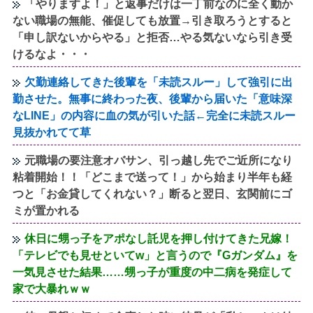
「やりますよ！」と返事だけは一丁前なのに全く動か
ない職場の無能、催促しても放置→引き取ろうとすると
「申し訳ないからやる」と拒否…やる気ないなら引き受
けるなよ・・・
欠勤連絡してきた後輩を「未読スルー」して強引に出
勤させた。無事に終わった夜、後輩から届いた「意味深
なLINE」の内容に血の気が引いた話←完全に未読スルー
見抜かれてて草
元職場の要注意オバサン、引っ越し先でご近所になり
粘着開始！！「どこまで送って！」から始まり半年も経
つと「お金貸してくれない？」断ると翌日、玄関前にゴ
ミが置かれる
休日に甥っ子をアポなし託児を押し付けてきた兄嫁！
「テレビでも見せといてw」と言うので『Gガンダム』を
一気見させた結果……甥っ子が重度の中二病を発症して
家で大暴れｗｗ