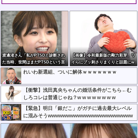
渡邊渚さん「私がPTSDと診断され
【画像】令和最新版の剛力彩芽、ワ
た当時、世間はまだPTSDという言
イらにブッ刺さりまくりと話題にw
葉は浸透されていませんでした」
w w w w w w w w w w w w
れいわ新選組、ついに解体ｗｗｗｗｗｗｗ
【衝撃】浅田真央ちゃんの婚活条件がこちら←む
しろコレは普通じゃね？w w w w w w w w
【緊急】明日「銀だこ」がガチに過去最大レベル
に混みそうwwwwwwwwwwwwwwwwwwwwwww
www