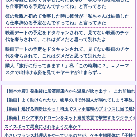
ら仕事辞める予定なんですってね」と言ってきた
彼の母親と初めて食事した時に彼母が「私ちゃんは結婚した
ら仕事辞める予定なんですってね」と言ってきた
映画デートの予定をドタキャンされて、見てない映画のチケ
代を奢らされて、これはダメだと思って別れたよ
映画デートの予定をドタキャンされて、見てない映画のチケ
代を奢らされて、これはダメだと思って別れたよ
隣人「旅行に行ってきます！」私「この時期に？」→ノーマ
スクで出掛ける姿を見てモヤモヤが止まらず…
【熊本地震】発生後に居酒屋店内から温泉が吹き出す ← これ前触れ
【動画】よく助けられたな。岐阜の川で外国人が溺れてしまう事故。
【動画】逃げる判断はやっ！埼玉でスマホ運転のプリウスに当て逃げ
【動画】ロシア軍のドローンをネット発射装置で撃墜するウクライナ
スイスポって馬鹿にされるような車か？
小さいフランス料理店をやっているのだが、ケチ主婦団体に「子持ちの