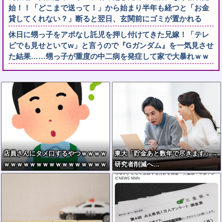
始！！「どこまで送って！」から始まり半年も経つと「お金
貸してくれない？」断ると翌日、玄関前にゴミが置かれる
休日に甥っ子をアポなし託児を押し付けてきた兄嫁！「テレ
ビでも見せといてw」と言うので『Gガンダム』を一気見させ
た結果……甥っ子が重度の中二病を発症して家で大暴れｗｗ
店員さんにタメ口するやつｗｗｗｗ
東大「貯金あと数年で尽きます」→
ｗｗｗｗｗｗｗｗｗｗｗｗｗｗｗｗ
研究者削減へ…
ｗｗｗｗ