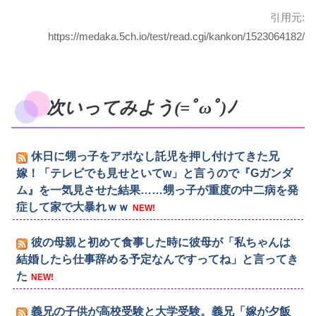
引用元:
https://medaka.5ch.io/test/read.cgi/kankon/1523064182/
次いってみよう(=ﾟωﾟ)ﾉ
休日に甥っ子をアポなし託児を押し付けてきた兄
嫁！「テレビでも見せといてw」と言うので『Gガンダ
ム』を一気見させた結果……甥っ子が重度の中二病を発
症して家で大暴れｗｗ
NEW!
彼の母親と初めて食事した時に彼母が「私ちゃんは
結婚したら仕事辞める予定なんですってね」と言ってき
た
NEW!
義兄の子供が高校受験と大学受験。義兄「嫁が夕飯