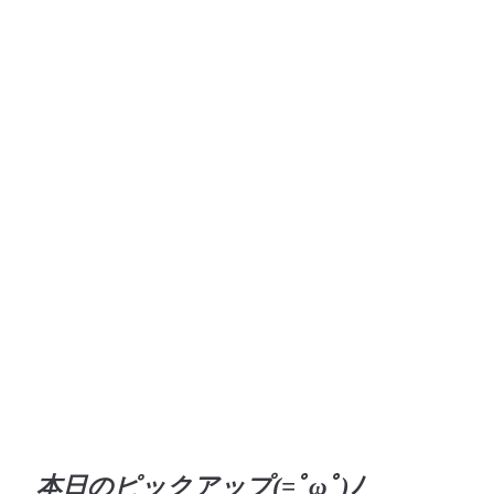
本日のピックアップ(=ﾟωﾟ)ﾉ