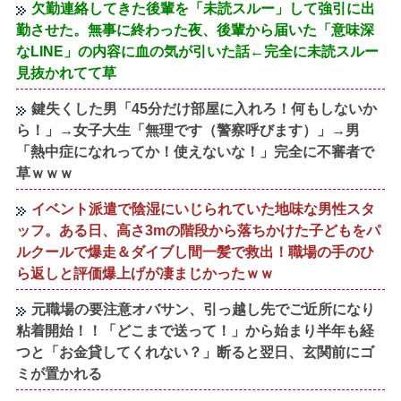
欠勤連絡してきた後輩を「未読スルー」して強引に出
勤させた。無事に終わった夜、後輩から届いた「意味深
なLINE」の内容に血の気が引いた話←完全に未読スルー
見抜かれてて草
鍵失くした男「45分だけ部屋に入れろ！何もしないか
ら！」→女子大生「無理です（警察呼びます）」→男
「熱中症になれってか！使えないな！」完全に不審者で
草ｗｗｗ
イベント派遣で陰湿にいじられていた地味な男性スタ
ッフ。ある日、高さ3mの階段から落ちかけた子どもをパ
ルクールで爆走＆ダイブし間一髪で救出！職場の手のひ
ら返しと評価爆上げが凄まじかったｗｗ
元職場の要注意オバサン、引っ越し先でご近所になり
粘着開始！！「どこまで送って！」から始まり半年も経
つと「お金貸してくれない？」断ると翌日、玄関前にゴ
ミが置かれる