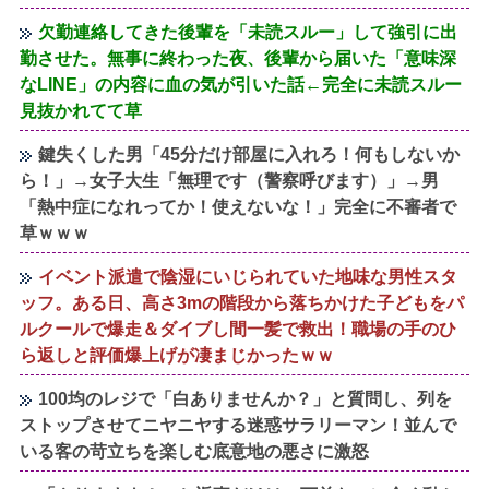
欠勤連絡してきた後輩を「未読スルー」して強引に出
勤させた。無事に終わった夜、後輩から届いた「意味深
なLINE」の内容に血の気が引いた話←完全に未読スルー
見抜かれてて草
鍵失くした男「45分だけ部屋に入れろ！何もしないか
ら！」→女子大生「無理です（警察呼びます）」→男
「熱中症になれってか！使えないな！」完全に不審者で
草ｗｗｗ
イベント派遣で陰湿にいじられていた地味な男性スタ
ッフ。ある日、高さ3mの階段から落ちかけた子どもをパ
ルクールで爆走＆ダイブし間一髪で救出！職場の手のひ
ら返しと評価爆上げが凄まじかったｗｗ
100均のレジで「白ありませんか？」と質問し、列を
ストップさせてニヤニヤする迷惑サラリーマン！並んで
いる客の苛立ちを楽しむ底意地の悪さに激怒