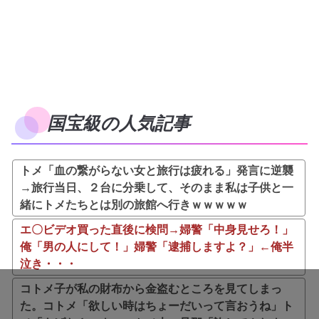
国宝級の人気記事
トメ「血の繋がらない女と旅行は疲れる」発言に逆襲
→旅行当日、２台に分乗して、そのまま私は子供と一
緒にトメたちとは別の旅館へ行きｗｗｗｗｗ
エ〇ビデオ買った直後に検問→婦警「中身見せろ！」
俺「男の人にして！」婦警「逮捕しますよ？」←俺半
泣き・・・
コトメ子が私の財布から金盗むところを見てしまっ
た。コトメ「欲しい時はちょーだいって言おうね」ト