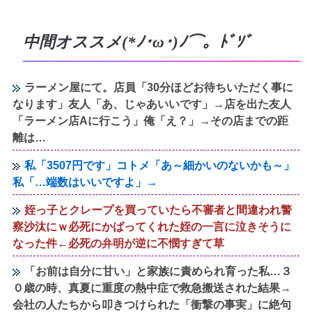
中間オススメ(*ﾉ･ω･)ﾉ⌒。ﾄﾞｿﾞ
ラーメン屋にて。店員「30分ほどお待ちいただく事に
なります」友人「あ、じゃあいいです」→店を出た友人
「ラーメン店Aに行こう」俺「え？」→その店までの距
離は…
私「3507円です」コトメ「あ～細かいのないかも～」
私「…端数はいいですよ」→
姪っ子とクレープを買っていたら不審者と間違われ警
察沙汰にｗ必死にかばってくれた姪の一言に泣きそうに
なった件←必死の弁明が逆に不憫すぎて草
「お前は自分に甘い」と家族に責められ育った私…３
０歳の時、真夏に重度の熱中症で救急搬送された結果→
会社の人たちから叩きつけられた「衝撃の事実」に絶句