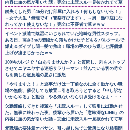
内容に血の気が引いた話←完全に未読スルー見抜かれてて草
鍵失くした男「45分だけ部屋に入れろ！何もしないから！」
→女子大生「無理です（警察呼びます）」→男「熱中症にな
れってか！使えないな！」完全に不審者で草ｗｗｗ
イベント派遣で陰湿にいじられていた地味な男性スタッフ。
ある日、高さ3mの階段から落ちかけた子どもをパルクールで
爆走＆ダイブし間一髪で救出！職場の手のひら返しと評価爆
上げが凄まじかったｗｗ
100均のレジで「白ありませんか？」と質問し、列をストップ
させてニヤニヤする迷惑サラリーマン！並んでいる客の苛立
ちを楽しむ底意地の悪さに激怒
「やりますよ！」と返事だけは一丁前なのに全く動かない職
場の無能、催促しても放置→引き取ろうとすると「申し訳な
いからやる」と拒否…やる気ないなら引き受けるなよ・・・
欠勤連絡してきた後輩を「未読スルー」して強引に出勤させ
た。無事に終わった夜、後輩から届いた「意味深なLINE」の
内容に血の気が引いた話←完全に未読スルー見抜かれてて草
元職場の要注意オバサン、引っ越し先でご近所になり粘着開