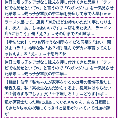
休日に甥っ子をアポなし託児を押し付けてきた兄嫁！「テレ
ビでも見せといてw」と言うので『Gガンダム』を一気見させ
た結果……甥っ子が重度の中二病を発症して家で大暴れｗｗ
ラーメン屋にて。店員「30分ほどお待ちいただく事になりま
す」友人「あ、じゃあいいです」→店を出た友人「ラーメン
店Aに行こう」俺「え？」→その店までの距離は…
【卑怯な女】 いつも弱そうな相手をイビる同期S「おい、聞
けよコラ！」地味な私「あ？相手選んでデカい事言ってんじ
ゃねえよ」S「え…」→予想外の反...
休日に甥っ子をアポなし託児を押し付けてきた兄嫁！「テレ
ビでも見せといてw」と言うので『Gガンダム』を一気見させ
た結果……甥っ子が重度の中二病...
【相談】伯母「私ちゃんが家事をするのは母の愛情不足だし
母親失格」私「高校生なんだからするよ。従姉妹はやらない
の？普通するでしょ」父「土下座しろ！」←どうすれば…
私が保育士だった時に担当していたAちゃん。ある日登園し
てきたAちゃんの頬にくっきりと歯形がついていて出血の跡
が