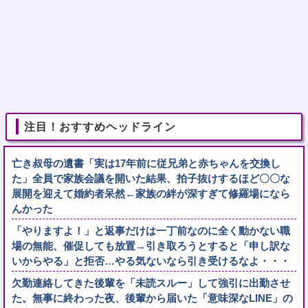
注目！おすすめヘッドライン
亡き叔母の遺書「実は17年前に従兄弟と赤ちゃんを交換し
た」全員で家族会議を開いた結果、拍子抜けするほど〇〇な
展開を迎えて婚約者呆然←家族の絆が深すぎて修羅場になら
んかった
「やりますよ！」と返事だけは一丁前なのに全く動かない職
場の無能、催促しても放置→引き取ろうとすると「申し訳な
いからやる」と拒否…やる気ないなら引き受けるなよ・・・
欠勤連絡してきた後輩を「未読スルー」して強引に出勤させ
た。無事に終わった夜、後輩から届いた「意味深なLINE」の