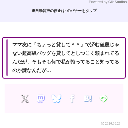
Powered by 
GliaStudios
※自動音声の停止は↑のバナーをタップ
M
u
t
e
ママ友に「ちょっと貸して＾＾」で済む値段じゃ
ない超高級バッグを貸してとしつこく頼まれてる
んだが、そもそも何で私が持ってること知ってる
のか謎なんだが…
2026.06.28