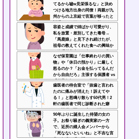
てるから嘘w見栄張るな」と決め
つける地方出身の同僚！両親が九
州からの上京組で言葉が移ったと
説明しても頑なに嘘つき扱いして
容姿と成績で姉ばかり可愛がり、
くるのなんなん？
私を放置・差別してきた毒母→
「馬鹿娘」と見下され続けたが、
祖母の教えてくれた食への興味か
ら管理栄養士に→今はニート化し
なぜ保育園は「仕事終わりの買い
た姉と毒母に幸せな姿を見せつけ
物」や「休日の預かり」に厳しく
てるｗｗｗ
怒るのか？「お金を払ってるんだ
から自由だろ」主張する保護者 vs
「保育欠如のための施設」と諭す
歯医者の待合室で「抜歯と言われ
保育士
たのに痛みが消えた！訴えてや
る！」と怒鳴り散らす60代男！2
軒の歯医者で同じ診断された癖
に、神経が死んで痛みが消えたの
90年ぶりに誕生した待望の女の
を「治った」と錯覚して逆ギレす
子。お祭り騒ぎの義実家の一方
る地獄の迷惑ジジイに遭遇
で、近所の婦人会メンバーから
「死なないといいね」と不吉な言