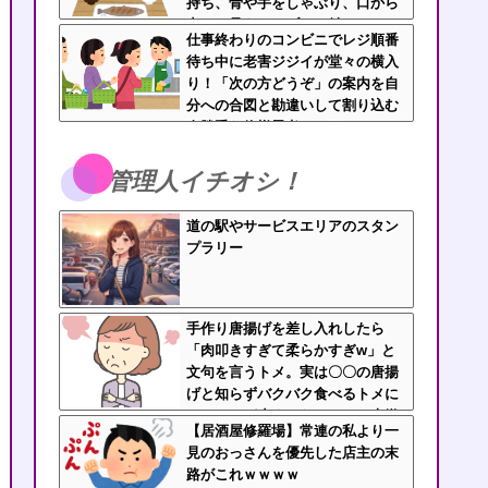
持ち、骨や手をしゃぶり、口から
出した骨をテーブルに並べ
仕事終わりのコンビニでレジ順番
る・・・
待ち中に老害ジジイが堂々の横入
り！「次の方どうぞ」の案内を自
分への合図と勘違いして割り込む
身勝手な俺様思考にイライ
ラ・・・
管理人イチオシ！
道の駅やサービスエリアのスタン
プラリー
手作り唐揚げを差し入れしたら
「肉叩きすぎて柔らかすぎw」と
文句を言うトメ。実は〇〇の唐揚
げと知らずバクバク食べるトメに
ニヤニヤが止まらないｗｗ←大嫌
【居酒屋修羅場】常連の私より一
いな食材おいしく食べててワロタ
見のおっさんを優先した店主の末
路がこれｗｗｗｗ