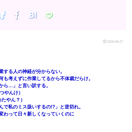
2026.06.27
業する人の神経が分からない。
何も考えずに作業してるから不体裁だらけ。
から…」と言い訳する。
やつやんけ）
めたやん？）
んで私のミス扱いするの!?」と逆切れ。
変わって日々新しくなっていくのに