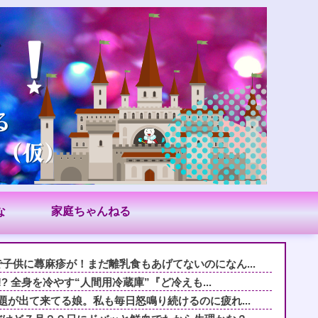
な
家庭ちゃんねる
子供に蕁麻疹が！まだ離乳食もあげてないのになん...
? 全身を冷やす“人間用冷蔵庫”『ど冷えも...
題が出て来てる娘。私も毎日怒鳴り続けるのに疲れ...