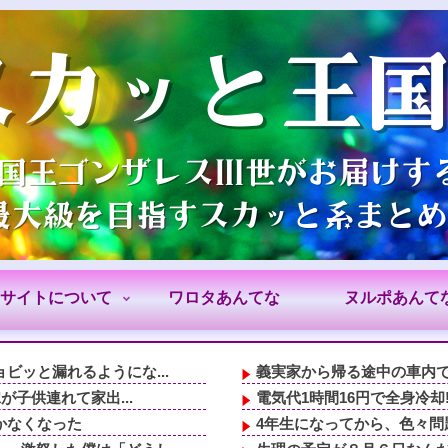
サイトについて
ワロタあんてな
ヌルポあんて
ビッと漏れるようにな...
義実家から帰る途中の車内で
が子供連れて家出...
電気代1時間16円で全身冷却!
かなくなった
4年生になってから、色々問