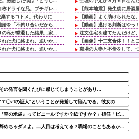
激怒した僕は「どうし...
生理の予定が８月６日なんだ
ドライな兄。ブチギレ...
【熊本地震】発生後に居酒屋
するコトメ。代わりに...
【動画】よく助けられたな
を「不釣り合いだから...
【動画】逃げる判断はやっ！
私が撃退した結果…家...
注文住宅を建てたんだけど、２
た犬に絡まれ、追いか...
【画像】十二支合体！！と
た犬に絡まれ、追いか...
職場の人妻と不倫をして、
分らのママにもっと遊...
仕事終わりのコンビニでレジ
言い出した結果…ｗｗ...
中学時代に俺だけを執拗にい
気がバレたかと思っ...
ロイコクロディウムは実は
【前編】結婚の話が出ている
なかった夫。だから「...
【クズ教師】私「修学旅行の
その発言を聞くたびに感じてしまうことがあり…
エ〇バの証人"ということが発覚して悩んでる。彼女の...
空の米袋』ってビニールですか？紙ですか？」担任「ビ...
めちゃダメよ。二人目は考えてる？職場のこともあるか...