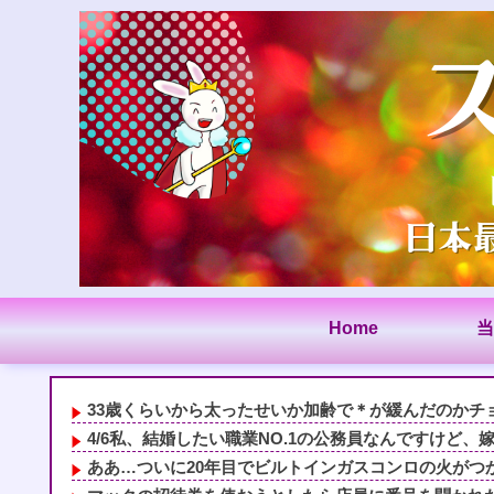
Home
当
33歳くらいから太ったせいか加齢で＊が緩んだのかチョ
4/6私、結婚したい職業NO.1の公務員なんですけど、嫁
ああ…ついに20年目でビルトインガスコンロの火がつ