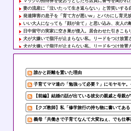
マックの招待券を使おうとしたら店員に番号を聞かれた。
妻の流産に「泣いたって生き返らない」と苦笑いする自称
発達障害の息子を「育て方が悪いw」とバカにし育児放棄
いい大人になっても「顔が全て」と思い込み、友人の離婚
日中留守の実家に空き巣が侵入。居合わせた引きこもりの
犬が大嫌いで脂汗が止まらない私。リードをつけ放置され
犬が大嫌いで脂汗が止まらない私。リードをつけ放置され
マクドでギャルママ軍団がガキを放って動物園。ワシ「自
【家族内争い】 嫁のピアノを兄嫁が欲しがり親も譲れと
1/5【回る有責カウンター】嫁が離婚届を置いて失踪。浮
誰かと距離を置いた理由
のび太：181人 ナルト：347人
夫のコレクション捨てたりご飯作らなかったりしても怒ら
子育てママ達の「勉強って必要？」にモヤモヤ。
【前編】結婚の話が出ている彼女の親戚と母親が"
【クズ教師】私「修学旅行の持ち物に書いてある『
義母「共働きで子育てなんて大変ねぇ、でも仕事辞