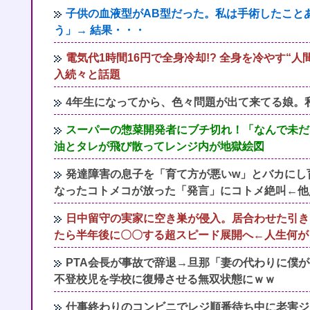
子供の血液型がAB型だった。私は手術したことあ
う」→ 結果・・・
電気代1時間16円で全身冷却!? 全身を冷やす“
入続々と話題
4年生になってから、色々問題が出て来てる娘。私
スーパーの惣菜開発者にブチ切れ！「なんで未だ
油とタレが飛び散ってレンジ内が地獄絵図
発達障害の息子を「育て方が悪いw」とバカにし
なったコトメコが放った「発言」にコトメ絶叫←他
日中留守の実家に空き巣が侵入。居合わせた引き
たら半年後に〇〇する超スピード展開へ←人生何が
PTA会長が事故で辞退→旦那「妻の代わりに僕
不登校児を学校に復帰させる無双状態にｗｗ
仕事終わりのコンビニでレジ順番待ち中に老害ジ