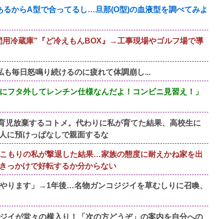
るからA型で合ってるし…旦那(O型)の血液型を調べてみよ
人間用冷蔵庫”『ど冷えもんBOX』→工事現場やゴルフ場で導
も毎日怒鳴り続けるのに疲れて体調崩し...
にフタ外してレンチン仕様なんだよ！コンビニ見習え！」
育児放棄するコトメ。代わりに私が育てた結果、高校生に
人に預けっぱなしで親面するな
こもりの私が撃退した結果…家族の態度に耐えかね家を出
きっかけで好転するか分からない
がやります」→1年後…名物ガンコジジイを草むしりに召喚、
ジイが堂々の横入り！「次の方どうぞ」の案内を自分への