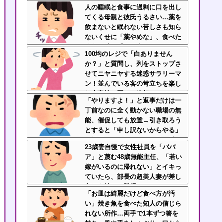
葉を何度も繰り返されてしま
人の睡眠と食事に過剰に口を出し
う・・・
てくる母親と彼氏うるさい…薬を
飲まないと眠れない苦しさも知ら
ないくせに「薬やめな」、食べた
くない時に「一口食べて」としつ
100均のレジで「白ありません
こい無神経すぎる！！
か？」と質問し、列をストップさ
せてニヤニヤする迷惑サラリーマ
ン！並んでいる客の苛立ちを楽し
む底意地の悪さに激怒
「やりますよ！」と返事だけは一
丁前なのに全く動かない職場の無
能、催促しても放置→引き取ろう
とすると「申し訳ないからやる」
と拒否…やる気ないなら引き受け
23歳妻自慢で女性社員を「ババ
るなよ・・・
ア」と蔑む48歳無能主任、「若い
嫁がいるのに帰れない」とイキっ
ていたら、部長の超美人妻が差し
入れを持って登場ｗｗｗｗ
「お皿は綺麗だけど食べ方が汚
い」焼き魚を食べた知人の信じら
れない所作…両手で1本ずつ箸を