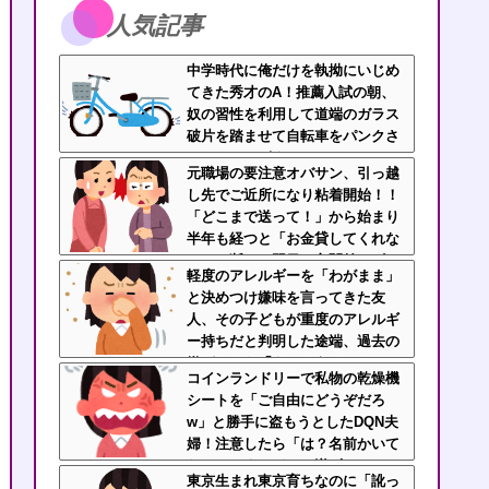
人気記事
中学時代に俺だけを執拗にいじめ
てきた秀才のA！推薦入試の朝、
奴の習性を利用して道端のガラス
破片を踏ませて自転車をパンクさ
せたｗｗｗざまぁｗｗｗｗｗｗ
元職場の要注意オバサン、引っ越
し先でご近所になり粘着開始！！
「どこまで送って！」から始まり
半年も経つと「お金貸してくれな
い？」断ると翌日、玄関前にゴミ
軽度のアレルギーを「わがまま」
が置かれる
と決めつけ嫌味を言ってきた友
人、その子どもが重度のアレルギ
ー持ちだと判明した途端、過去の
嫌がらせを「えーそうだったっ
コインランドリーで私物の乾燥機
け？」と白々しくスルー
シートを「ご自由にどうぞだろ
w」と勝手に盗もうとしたDQN夫
婦！注意したら「は？名前かいて
ないんですけど」と逆ギレ
東京生まれ東京育ちなのに「訛っ