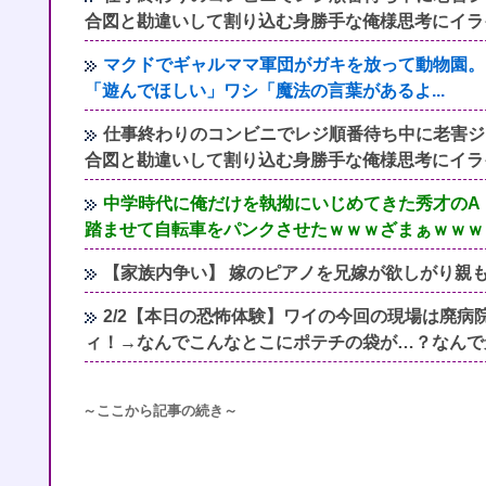
合図と勘違いして割り込む身勝手な俺様思考にイラ
マクドでギャルママ軍団がガキを放って動物園。
「遊んでほしい」ワシ「魔法の言葉があるよ...
仕事終わりのコンビニでレジ順番待ち中に老害ジ
合図と勘違いして割り込む身勝手な俺様思考にイラ
中学時代に俺だけを執拗にいじめてきた秀才のA
踏ませて自転車をパンクさせたｗｗｗざまぁｗｗｗ
【家族内争い】 嫁のピアノを兄嫁が欲しがり親
2/2【本日の恐怖体験】ワイの今回の現場は廃
ィ！→なんでこんなとこにポテチの袋が…？なんで
～ここから記事の続き～