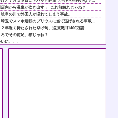
けど７月２９日にドバッと鮮血でたから生理かな？...
店内から温泉が吹き出す ← これ前触れじゃね？
。岐阜の川で外国人が溺れてしまう事故。
埼玉でスマホ運転のプリウスに当て逃げされる車載...
年近く待たされた挙げ句、追加費用1400万請...
ころでその前足、猫じゃね？
ついに、、、
順番待ち中に老害ジジイが堂々の横入り！「次の方...
じめてきた秀才のA！推薦入試の朝、奴の習性を利...
カタツムリにとって益虫だった
彼女の親戚と母親が"エ〇バの証人"ということが...
持ち物に書いてある『空の米袋』ってビニールです...