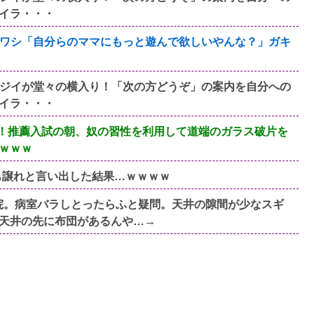
イラ・・・
ワシ「自分らのママにもっと遊んで欲しいやんな？」ガキ
ジイが堂々の横入り！「次の方どうぞ」の案内を自分への
イラ・・・
！推薦入試の朝、奴の習性を利用して道端のガラス破片を
ｗｗｗ
も譲れと言い出した結果…ｗｗｗｗ
病院。病室バラしとったらふと疑問。天井の隙間が少なスギ
天井の先に布団があるんや…→