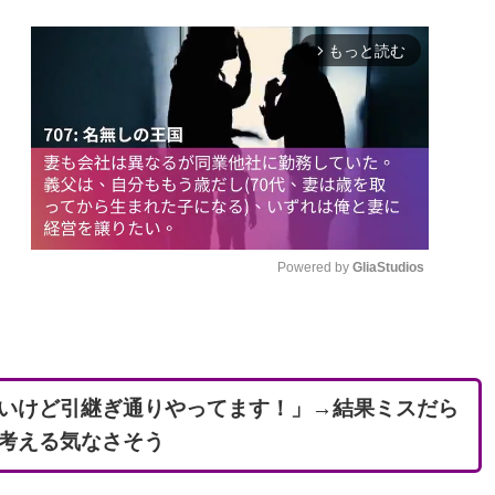
もっと読む
arrow_forward_ios
Powered by 
GliaStudios
M
u
t
いけど引継ぎ通りやってます！」→結果ミスだら
e
考える気なさそう