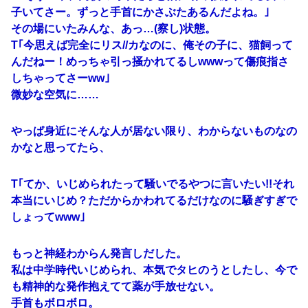
子いてさー。ずっと手首にかさぶたあるんだよね。｣
その場にいたみんな、あっ…(察し)状態。
T｢今思えば完全にリス//カなのに、俺その子に、猫飼って
んだねー！めっちゃ引っ掻かれてるしwwwって傷痕指さ
しちゃってさーww｣
微妙な空気に……
やっぱ身近にそんな人が居ない限り、わからないものなの
かなと思ってたら、
T｢てか、いじめられたって騒いでるやつに言いたい!!それ
本当にいじめ？ただからかわれてるだけなのに騒ぎすぎで
しょってwww｣
もっと神経わからん発言しだした。
私は中学時代いじめられ、本気でタヒのうとしたし、今で
も精神的な発作抱えてて薬が手放せない。
手首もボロボロ。