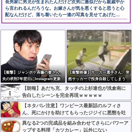
長男家に男児が生まれたんだけど次男に激似だから親戚中か
ら言われるんだろうな。お嫁さんが気を悪くすると思うと心
配なんだけど、落ち着いたら一連の写真を見せてあげた…
【衝撃】ジャンポケ斉藤の妻さん、
【衝撃映像】サッカー選手さん、突
夫の求刑7年翌日にInstagram更新
然サッカーで投身自殺してしまう
しSNS民をザワつかせてしまう…
【朗報】あだち充、タッチの上杉達也が浅倉南に
告白したシーンを完全再現ｗｗｗｗｗ
【ネタバレ注意】ワンピース最新話のルフィさ
ん、死にかけを助けてもらったジジイに悪態を吐
いてしまう・・・
異なる2つの完成品を組み合わせてさらにパワーア
ップする料理「カツカレー」以外にない