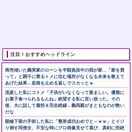
注目！おすすめヘッドライン
商売傾いた義実家のローンを半額負担中の我が家…「家を買
って」と調子に乗るトメに住む場所がなくなる未来を教えて
あげた結果←息根を止める返しでスカッとｗ
流産した私にコトメ「子供がいなくなって羨ましい。優雅に
お菓子食べられるもんね」絶望する私に言い放った。その
後、夫に話して着拒＆完全絶縁←義両親がまともなのが救い
だな
眼瞼下垂の手術した私に「整形成功おめでと～ｗｗ」とイジ
り倒す同僚女、不安な時にグロ画像見せて喜び、真剣に拒絶