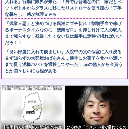
入れる」行動に限界が来た…！外では普通なのに、家だとペ
ットボトルからグラスに移したりストローを使う謎の「丁寧
な暮らし」感が無理ｗｗｗ
「残業＝悪」と決めつける風潮にブチ切れ！割増手当で稼げ
るボーナスタイムなのに「残業ゼロ」を押し付けて人の収入
まで減らすな！残業したくない奴は勝手に定時で帰ればいい
だろ！！
「良い部屋に入れて羨ましい」入院中の父の個室に入り浸る
見ず知らずの大部屋おばあさん…勝手にお菓子を食べ小遣い
まで貰う泥棒ババアを通報してやった ←赤の他人から金貰う
とか図々しいにも程がある
【岩手】政党機関紙を配達中の共産
ひろゆき「コメント欄で暴れてるの