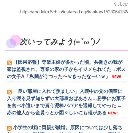
引用元:
https://medaka.5ch.io/test/read.cgi/kankon/1523064182/
次いってみよう(=ﾟωﾟ)ﾉ
【因果応報】専業主婦が多かった頃、共働きの我が
家は監視され、専業の家の子からイジメられてた→ボス
の女子A「私菌がうつった〜ｗきったなーいｗ」
NEW!
「良い部屋に入れて羨ましい」入院中の父の個室に
入り浸る見ず知らずの大部屋おばあさん…勝手にお菓子
を食べ小遣いまで貰う泥棒ババアを通報してやった ←
赤の他人から金貰うとか図々しいにも程がある
NEW!
小学生の頃に両親が離婚。原因については少し落ち