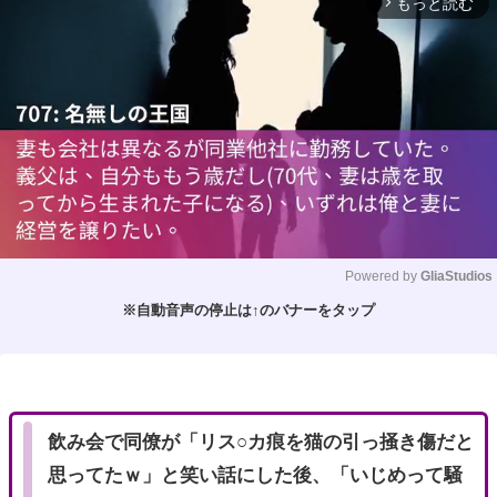
もっと読む
arrow_forward_ios
Powered by 
GliaStudios
※自動音声の停止は↑のバナーをタップ
M
u
t
e
飲み会で同僚が「リス○カ痕を猫の引っ掻き傷だと
思ってたｗ」と笑い話にした後、「いじめって騒