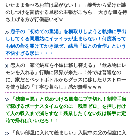
いたまま食べるお前は品がない！」→義母から受けた謎
のしつけを盲信する旦那の主張がこちら ←大きな皿を持
ち上げる方が行儀悪いぞｗ
息子の「初めての重湯」を横取りしようと執拗に手出
ししてくる同居姑にイライラが止まらない！何度断って
も鍋の蓋を開けてかき混ぜ、結局『姑との合作』という
不快すぎる形に・・・
恋人の「家で納豆を小鉢に移し替える」「飲み物にレ
モンを入れる」行動に限界が来た…！外では普通なの
に、家だとペットボトルからグラスに移したりストロー
を使う謎の「丁寧な暮らし」感が無理ｗｗｗ
「残業＝悪」と決めつける風潮にブチ切れ！割増手当
で稼げるボーナスタイムなのに「残業ゼロ」を押し付け
て人の収入まで減らすな！残業したくない奴は勝手に定
時で帰ればいいだろ！！
「良い部屋に入れて羨ましい」入院中の父の個室に入