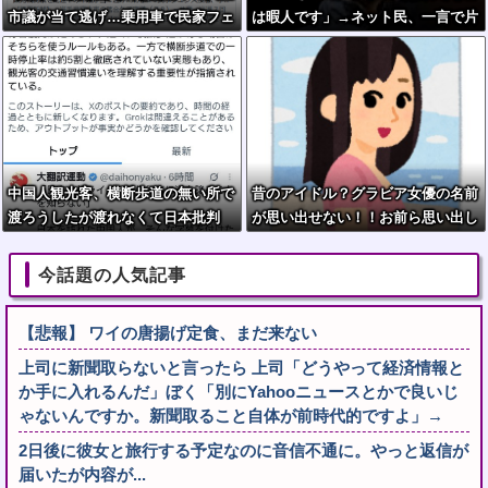
市議が当て逃げ…乗用車で民家フェ
は暇人です」→ネット民、一言で片
ンス接触、手で押し戻し通報せず次
付けられてしまうｗｗｗｗｗ
の配達先へ 宮古
中国人観光客、横断歩道の無い所で
昔のアイドル？グラビア女優の名前
渡ろうしたが渡れなくて日本批判
が思い出せない！！お前ら思い出し
てくれ
今話題の人気記事
【悲報】 ワイの唐揚げ定食、まだ来ない
上司に新聞取らないと言ったら 上司「どうやって経済情報と
か手に入れるんだ」ぼく「別にYahooニュースとかで良いじ
ゃないんですか。新聞取ること自体が前時代的ですよ」→
2日後に彼女と旅行する予定なのに音信不通に。やっと返信が
届いたが内容が...