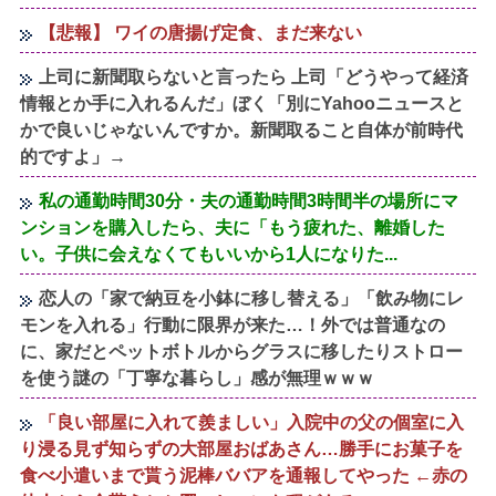
【悲報】 ワイの唐揚げ定食、まだ来ない
上司に新聞取らないと言ったら 上司「どうやって経済
情報とか手に入れるんだ」ぼく「別にYahooニュースと
かで良いじゃないんですか。新聞取ること自体が前時代
的ですよ」→
私の通勤時間30分・夫の通勤時間3時間半の場所にマ
ンションを購入したら、夫に「もう疲れた、離婚した
い。子供に会えなくてもいいから1人になりた...
恋人の「家で納豆を小鉢に移し替える」「飲み物にレ
モンを入れる」行動に限界が来た…！外では普通なの
に、家だとペットボトルからグラスに移したりストロー
を使う謎の「丁寧な暮らし」感が無理ｗｗｗ
「良い部屋に入れて羨ましい」入院中の父の個室に入
り浸る見ず知らずの大部屋おばあさん…勝手にお菓子を
食べ小遣いまで貰う泥棒ババアを通報してやった ←赤の