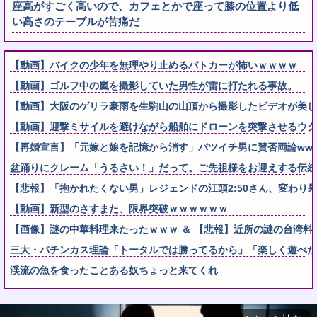
座高がすごく高いので、カフェとかで座って膝の位置より低
い高さのテーブルが苦痛だ
【動画】バイクの少年を無理やり止めるパトカーが怖いｗｗｗｗ
【動画】ゴルフ中の嵐を撮影していた男性が雷に打たれる事故。
【動画】大阪のゲリラ豪雨を生駒山の山頂から撮影したビデオが美し
【動画】迎撃ミサイルを避けながら船舶にドローンを突撃させるウク
【再婚宣言】「元嫁と娘を記憶から消す」バツイチ男に賛否両論www
盆踊りにクレーム「うるさい！」だって。ご先祖様をお迎えする伝統
【悲報】「抱かれたくない男」レジェンドの江頭2:50さん、変わり
【動画】新型のさすまた、限界突破ｗｗｗｗｗｗ
【画像】謎の中華料理来たったｗｗｗ ＆ 【悲報】近所の謎の台湾料
三大・パチンカス理論「トータルでは勝ってるから」「楽しく遊べた
渓流の魚を食ったことある奴ちょっと来てくれ