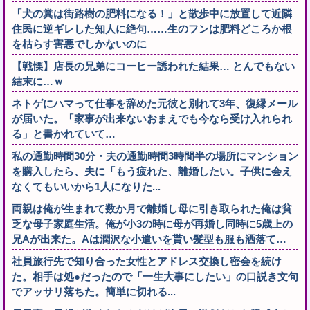
「犬の糞は街路樹の肥料になる！」と散歩中に放置して近隣
住民に逆ギレした知人に絶句……生のフンは肥料どころか根
を枯らす害悪でしかないのに
【戦慄】店長の兄弟にコーヒー誘われた結果… とんでもない
結末に…ｗ
ネトゲにハマって仕事を辞めた元彼と別れて3年、復縁メール
が届いた。「家事が出来ないおまえでも今なら受け入れられ
る」と書かれていて…
私の通勤時間30分・夫の通勤時間3時間半の場所にマンション
を購入したら、夫に「もう疲れた、離婚したい。子供に会え
なくてもいいから1人になりた...
両親は俺が生まれて数か月で離婚し母に引き取られた俺は貧
乏な母子家庭生活。俺が小3の時に母が再婚し同時に5歳上の
兄Aが出来た。Aは潤沢な小遣いを貰い髪型も服も洒落て…
社員旅行先で知り合った女性とアドレス交換し密会を続け
た。相手は処●だったので「一生大事にしたい」の口説き文句
でアッサリ落ちた。簡単に切れる...