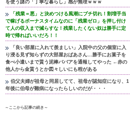
を使う謎の「丁寧な暮らし」感が無理ｗｗｗ
「残業＝悪」と決めつける風潮にブチ切れ！割増手当
で稼げるボーナスタイムなのに「残業ゼロ」を押し付け
て人の収入まで減らすな！残業したくない奴は勝手に定
時で帰ればいいだろ！！
「良い部屋に入れて羨ましい」入院中の父の個室に入
り浸る見ず知らずの大部屋おばあさん…勝手にお菓子を
食べ小遣いまで貰う泥棒ババアを通報してやった ←赤の
他人から金貰うとか図々しいにも程がある
伯父夫婦が祖母と同居してて、祖母が認知症になり、1
年後に伯母が難病になったらしいのだが・・・
～ここから記事の続き～