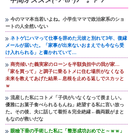
中間オススメ(*ﾉ･ω･)ﾉ⌒。ﾄﾞｿﾞ
今のママ本当若いよね。小学生ママで政治家系のショ
ートの人全然いない
ネトゲにハマって仕事を辞めた元彼と別れて3年、復縁
メールが届いた。「家事が出来ないおまえでも今なら受
け入れられる」と書かれていて…
商売傾いた義実家のローンを半額負担中の我が家…
「家を買って」と調子に乗るトメに住む場所がなくなる
未来を教えてあげた結果←息根を止める返しでスカッと
ｗ
流産した私にコトメ「子供がいなくなって羨ましい。
優雅にお菓子食べられるもんね」絶望する私に言い放っ
た。その後、夫に話して着拒＆完全絶縁←義両親がまと
もなのが救いだな
眼瞼下垂の手術した私に「整形成功おめでと～ｗｗ」