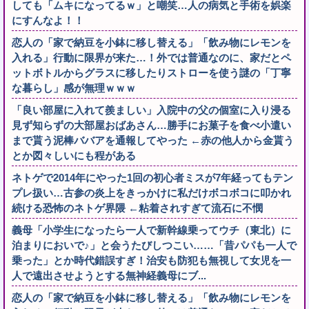
しても「ムキになってるｗ」と嘲笑…人の病気と手術を娯楽
にすんなよ！！
恋人の「家で納豆を小鉢に移し替える」「飲み物にレモンを
入れる」行動に限界が来た…！外では普通なのに、家だとペ
ットボトルからグラスに移したりストローを使う謎の「丁寧
な暮らし」感が無理ｗｗｗ
「良い部屋に入れて羨ましい」入院中の父の個室に入り浸る
見ず知らずの大部屋おばあさん…勝手にお菓子を食べ小遣い
まで貰う泥棒ババアを通報してやった ←赤の他人から金貰う
とか図々しいにも程がある
ネトゲで2014年にやった1回の初心者ミスが7年経ってもテン
プレ扱い…古参の炎上をきっかけに私だけボコボコに叩かれ
続ける恐怖のネトゲ界隈 ←粘着されすぎて流石に不憫
義母「小学生になったら一人で新幹線乗ってウチ（東北）に
泊まりにおいで♪」と会うたびしつこい……「昔パパも一人で
乗った」とか時代錯誤すぎ！治安も防犯も無視して女児を一
人で遠出させようとする無神経義母にブ...
恋人の「家で納豆を小鉢に移し替える」「飲み物にレモンを