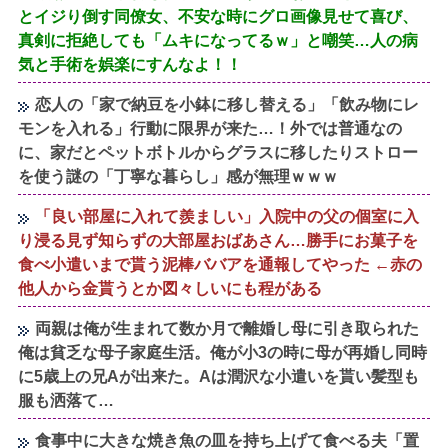
とイジり倒す同僚女、不安な時にグロ画像見せて喜び、
真剣に拒絶しても「ムキになってるｗ」と嘲笑…人の病
気と手術を娯楽にすんなよ！！
恋人の「家で納豆を小鉢に移し替える」「飲み物にレ
モンを入れる」行動に限界が来た…！外では普通なの
に、家だとペットボトルからグラスに移したりストロー
を使う謎の「丁寧な暮らし」感が無理ｗｗｗ
「良い部屋に入れて羨ましい」入院中の父の個室に入
り浸る見ず知らずの大部屋おばあさん…勝手にお菓子を
食べ小遣いまで貰う泥棒ババアを通報してやった ←赤の
他人から金貰うとか図々しいにも程がある
両親は俺が生まれて数か月で離婚し母に引き取られた
俺は貧乏な母子家庭生活。俺が小3の時に母が再婚し同時
に5歳上の兄Aが出来た。Aは潤沢な小遣いを貰い髪型も
服も洒落て…
食事中に大きな焼き魚の皿を持ち上げて食べる夫「置