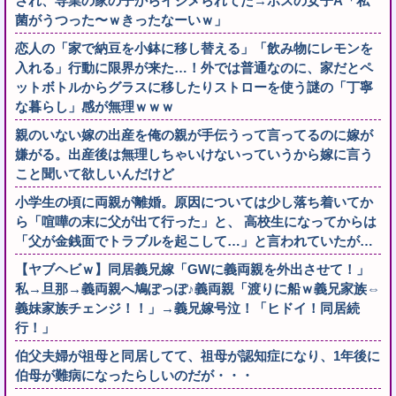
され、専業の家の子からイジメられてた→ボスの女子A「私
菌がうつった〜ｗきったなーいｗ」
恋人の「家で納豆を小鉢に移し替える」「飲み物にレモンを
入れる」行動に限界が来た…！外では普通なのに、家だとペ
ットボトルからグラスに移したりストローを使う謎の「丁寧
な暮らし」感が無理ｗｗｗ
親のいない嫁の出産を俺の親が手伝うって言ってるのに嫁が
嫌がる。出産後は無理しちゃいけないっていうから嫁に言う
こと聞いて欲しいんだけど
小学生の頃に両親が離婚。原因については少し落ち着いてか
ら「喧嘩の末に父が出て行った」と、 高校生になってからは
「父が金銭面でトラブルを起こして…」と言われていたが…
【ヤブヘビｗ】同居義兄嫁「GWに義両親を外出させて！」
私→旦那→義両親へ鳩ぽっぽ♪義両親「渡りに船ｗ義兄家族⇔
義妹家族チェンジ！！」→義兄嫁号泣！「ヒドイ！同居続
行！」
伯父夫婦が祖母と同居してて、祖母が認知症になり、1年後に
伯母が難病になったらしいのだが・・・