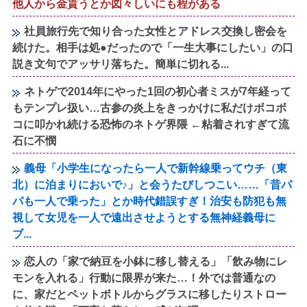
他人から金貰うとか図々しいにも程がある
社員旅行先で知り合った女性とアドレス交換し密会を
続けた。相手は処●だったので「一生大事にしたい」の口
説き文句でアッサリ落ちた。簡単に切れる...
ネトゲで2014年にやった1回の初心者ミスが7年経って
もテンプレ扱い…古参の炎上をきっかけに私だけボコボ
コに叩かれ続ける恐怖のネトゲ界隈 ←粘着されすぎて流
石に不憫
義母「小学生になったら一人で新幹線乗ってウチ（東
北）に泊まりにおいで♪」と会うたびしつこい……「昔パ
パも一人で乗った」とか時代錯誤すぎ！治安も防犯も無
視して女児を一人で遠出させようとする無神経義母に
ブ...
恋人の「家で納豆を小鉢に移し替える」「飲み物にレ
モンを入れる」行動に限界が来た…！外では普通なの
に、家だとペットボトルからグラスに移したりストロー