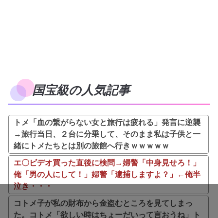
国宝級の人気記事
トメ「血の繋がらない女と旅行は疲れる」発言に逆襲
→旅行当日、２台に分乗して、そのまま私は子供と一
緒にトメたちとは別の旅館へ行きｗｗｗｗｗ
エ〇ビデオ買った直後に検問→婦警「中身見せろ！」
俺「男の人にして！」婦警「逮捕しますよ？」←俺半
泣き・・・
コトメ子が私の財布から金盗むところを見てしまっ
た。コトメ「欲しい時はちょーだいって言おうね」ト