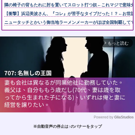
隣の椅子の背もたれに肘を置いてスロット打つ奴←これマジで意味分
【衝撃】浜辺美波さん、『コレ』が苦手なタイプだった！？←お世話してあげ
ニュータッチとかいう御当地ラーメンメーカーがほぼ全国制覇してて
もっと読む
arrow_forward_ios
Powered by 
GliaStudios
※自動音声の停止は↑のバナーをタップ
M
u