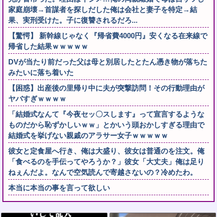
家庭崩壊→首謀者を探しだした俺は会社と妻子を特定→結
果、実刑受けた。子に復讐されるだろ...
【驚愕】 新幹線じゃなく『帰省費4000円』安くなる在来線で
帰省した結果ｗｗｗｗｗ
DVが当たり前だった父は母と別居したとたん憑き物が落ちた
みたいに落ち着いた
【困惑】出産後の里帰り中に夫が突撃訪問！その行動理由が
ヤバすぎｗｗｗｗ
「結婚式なんて『今夜セッ〇スします』って宣言するような
ものだから恥ずかしいｗｗ」とかいう頭おかしすぎる理由で
結婚式を挙げない親戚のアラサー女子ｗｗｗｗｗ
彼女と定食屋へ行き、俺は大盛り、彼女は普通のを注文。俺
「食べるのを手伝ってやろうか？」彼女「大丈夫」俺は足り
ねぇんだよ。なんで空気読んで寄越さないの？冷めたわ。
本当に本当の事を言って欲しい