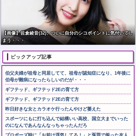
【画像】佐倉綾音(32)、ついに自分のシコポイントに気付いてし
まう・・・
ピックアップ記事
伯父夫婦が祖母と同居してて、祖母が認知症になり、1年後に
伯母が難病になったらしいのだが・・・
ギフテッド、ギフテッド2Eの育て方
ギフテッド、ギフテッド2Eの育て方
昨日好きな女とカラオケ行ったんやけど萎えた
スポーツにもに打ち込んで結構いい高校、国立大までいった
のになんであんなんなっちゃったんだろ
プロポーズ時に「お前は浮気してる！」と冤罪で振った友人