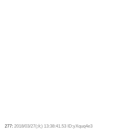
277:
2018/03/27(火) 13:38:41.53 ID:yXquq4e3