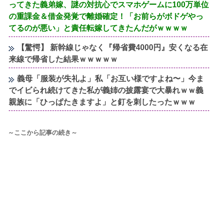
ってきた義弟嫁、謎の対抗心でスマホゲームに100万単位
の重課金＆借金発覚で離婚確定！「お前らがボドゲやっ
てるのが悪い」と責任転嫁してきたんだがｗｗｗｗ
【驚愕】 新幹線じゃなく『帰省費4000円』安くなる在
来線で帰省した結果ｗｗｗｗｗ
義母「服装が失礼よ」私「お互い様ですよね〜」今ま
でイビられ続けてきた私が義姉の披露宴で大暴れｗｗ義
親族に「ひっぱたきますよ」と釘を刺したったｗｗｗ
～ここから記事の続き～