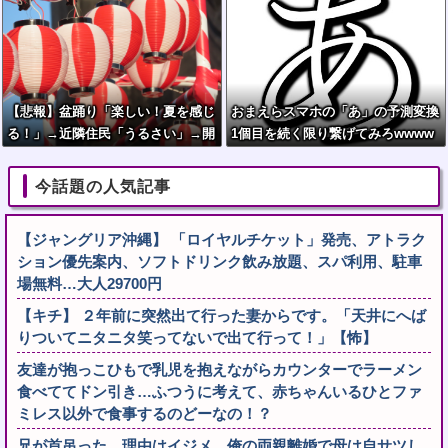
【悲報】盆踊り「楽しい！夏を感じ
おまえらスマホの「あ」の予測変換
る！」→近隣住民「うるさい」→開
1個目を続く限り繋げてみろwwww
催場所半減
www
今話題の人気記事
【ジャングリア沖縄】 「ロイヤルチケット」発売、アトラク
ション優先案内、ソフトドリンク飲み放題、スパ利用、駐車
場無料…大人29700円
【キチ】 ２年前に突然出て行った妻からです。「天井にへば
りついてニタニタ笑ってないで出て行って！」【怖】
友達が抱っこひもで乳児を抱えながらカウンターでラーメン
食べててドン引き…ふつうに考えて、赤ちゃんいるひとファ
ミレス以外で食事するのどーなの！？
兄が首吊った。理由はイジメ…俺の両親離婚で母は自サツし