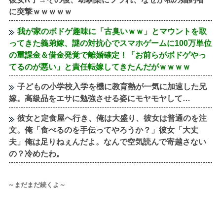
に突撃ｗｗｗｗｗ
我が家のボドゲ趣味に「古臭いｗｗ」とマウントを取
ってきた義弟嫁、謎の対抗心でスマホゲームに100万単位
の重課金＆借金発覚で離婚確定！「お前らがボドゲやっ
てるのが悪い」と責任転嫁してきたんだがｗｗｗｗ
子どもの小学校入学を機に教育熱が一気に加速した兄
嫁。高級品をエサに勉強させる姿にモヤモヤして…
彼女と定食屋へ行き、俺は大盛り、彼女は普通のを注
文。俺「食べるのを手伝ってやろうか？」彼女「大丈
夫」俺は足りねぇんだよ。なんで空気読んで寄越さない
の？冷めたわ。
～まだまだ続くよ～