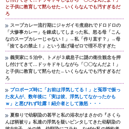
と子供に教育して黙らせた←いくらなんでも汚すぎるだ
ろ
スープカレー流行期にジャガイモ煮崩れでドロドロの
「大惨事カレー」を錬成してしまった私、怒る母「こん
なのスープカレーじゃない！」→私「作り直す？」→母
「捨てるの禁止！」という逃げ場ゼロで理不尽すぎた
義実家に５泊中、トメが３歳息子に謎の衛生観念を押
し付けてきて…ドッキドキしながら「〇〇なんだよ！」
と子供に教育して黙らせた←いくらなんでも汚すぎるだ
ろ
プロポーズ時に「お前は浮気してる！」と冤罪で振っ
た友人が、数年後に「実は彼、浮気してなかったかも
ｗ」と悪びれず吐露！紹介者として激怒・・・
夏祭りで幼馴染の甚平と私の浴衣がまさかの『さくら
んぼ柄被り』私達の浮気を疑いビンタしてきた幼馴染の
彼女R子→その後、幼馴染にフラれ、なぜか私の婚約者