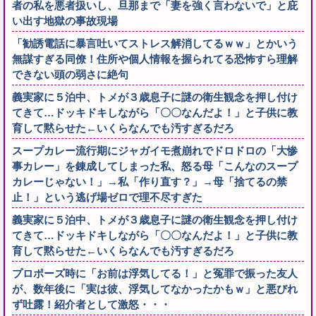
者の私を悪者扱いし、旦那まで「妻を強く言わないで」と庇
い出す地獄の事故現場
「勧誘電話に暴言吐いてストレス解消してるｗｗ」とかいう
無謀すぎる同僚！住所や個人情報を握られてる恐怖すら理解
できない頭の弱さに絶句
義実家に５泊中、トメが３歳息子に謎の衛生観念を押し付け
てきて…ドッキドキしながら「〇〇なんだよ！」と子供に教
育して黙らせた←いくらなんでも汚すぎるだろ
スープカレー流行期にジャガイモ煮崩れでドロドロの「大惨
事カレー」を錬成してしまった私、怒る母「こんなのスープ
カレーじゃない！」→私「作り直す？」→母「捨てるの禁
止！」という逃げ場ゼロで理不尽すぎた
義実家に５泊中、トメが３歳息子に謎の衛生観念を押し付け
てきて…ドッキドキしながら「〇〇なんだよ！」と子供に教
育して黙らせた←いくらなんでも汚すぎるだろ
プロポーズ時に「お前は浮気してる！」と冤罪で振った友人
が、数年後に「実は彼、浮気してなかったかもｗ」と悪びれ
ず吐露！紹介者として激怒・・・