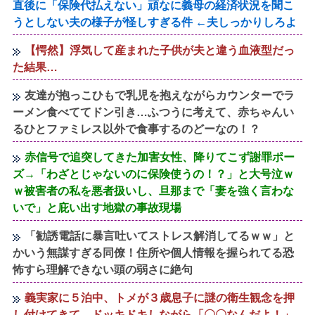
直後に「保険代払えない」頑なに義母の経済状況を聞こ
うとしない夫の様子が怪しすぎる件 ←夫しっかりしろよ
【愕然】浮気して産まれた子供が夫と違う血液型だっ
た結果…
友達が抱っこひもで乳児を抱えながらカウンターでラ
ーメン食べててドン引き…ふつうに考えて、赤ちゃんい
るひとファミレス以外で食事するのどーなの！？
赤信号で追突してきた加害女性、降りてこず謝罪ポー
ズ→「わざとじゃないのに保険使うの！？」と大号泣ｗ
ｗ被害者の私を悪者扱いし、旦那まで「妻を強く言わな
いで」と庇い出す地獄の事故現場
「勧誘電話に暴言吐いてストレス解消してるｗｗ」と
かいう無謀すぎる同僚！住所や個人情報を握られてる恐
怖すら理解できない頭の弱さに絶句
義実家に５泊中、トメが３歳息子に謎の衛生観念を押
し付けてきて…ドッキドキしながら「〇〇なんだよ！」