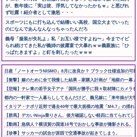
が、数年後に「実は彼、浮気してなかったかもｗ」と悪びれ
ず吐露！紹介者として激怒・・・
スポーツにもに打ち込んで結構いい高校、国立大までいった
のになんであんなんなっちゃったんだろ
義母「服装が失礼よ」私「お互い様ですよね〜」今までイビ
られ続けてきた私が義姉の披露宴で大暴れｗｗ義親族に「ひ
っぱたきますよ」と釘を刺したったｗｗｗ
日産「ノートオーラNISMO」8月に改良か？ ブラック仕様追加の可
【衝撃】嫁のために全て我慢した結果→家購入計画が「地獄の一幕」
【悲報】テレ東の若手女子アナ「国民が勝手に我々取材陣にカメラを
都内の一軒家で一人暮らししてるんだけど、義兄嫁に「来年娘が大学
イタリア・ナポリ近郊で過去40年で最大規模の地震「M4.7」の揺れ
【群馬】デカいNinja乗りさん、後方確認しない軽四に当てられてし
【動画】急病人？横須賀の国道16号でおかしな事故が撮影される。
【珍事】サッカーの試合が原因で交通事故が起きてしまう。