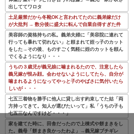
出しててワロタ
土足厳禁だから冬靴OKと言われてたのに義弟嫁だけ
が大批判 → 数分後に盛大に転んで自業自得すぎた件
美容師の資格持ちの私。義弟夫婦に「美容院に連れて
行っても暴れて切れない」と頼まれて姪っ子のカット
をした→その後、ものすごく気軽に姪のカットを頼ん
でくるようになり・・・
うちの３歳児が義兄娘に噛まれるたので、注意したら
義兄嫁が恨み顔。会わせないようにしてたら、自分が
噛まれるようになってやっと子のやばさに気付いたら
しいが・・・
七五三着物を勝手に他人に貸し出す約束してた姑「両
方持ってきて。知人が選びたいって」私「うちの子も
七五三なんですけど・・・」
家を建てた時に、田舎だったので上棟式や餅まきをし
た。義母「餅まき良かったわよ」→義兄嫁ブチギレ