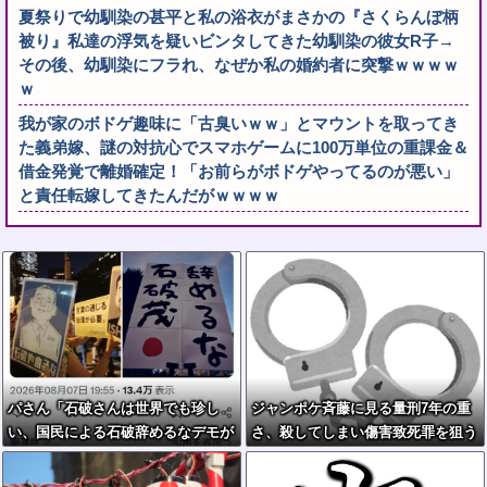
夏祭りで幼馴染の甚平と私の浴衣がまさかの『さくらんぼ柄
被り』私達の浮気を疑いビンタしてきた幼馴染の彼女R子→
その後、幼馴染にフラれ、なぜか私の婚約者に突撃ｗｗｗｗ
ｗ
我が家のボドゲ趣味に「古臭いｗｗ」とマウントを取ってき
た義弟嫁、謎の対抗心でスマホゲームに100万単位の重課金＆
借金発覚で離婚確定！「お前らがボドゲやってるのが悪い」
と責任転嫁してきたんだがｗｗｗｗ
パさん「石破さんは世界でも珍し
ジャンポケ斉藤に見る量刑7年の重
い、国民による石破辞めるなデモが
さ、殺してしまい傷害致死罪を狙う
自然発生した総理大臣です」
方が量刑的には軽いと話題