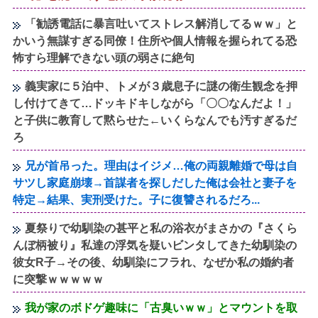
「勧誘電話に暴言吐いてストレス解消してるｗｗ」と
かいう無謀すぎる同僚！住所や個人情報を握られてる恐
怖すら理解できない頭の弱さに絶句
義実家に５泊中、トメが３歳息子に謎の衛生観念を押
し付けてきて…ドッキドキしながら「〇〇なんだよ！」
と子供に教育して黙らせた←いくらなんでも汚すぎるだ
ろ
兄が首吊った。理由はイジメ…俺の両親離婚で母は自
サツし家庭崩壊→首謀者を探しだした俺は会社と妻子を
特定→結果、実刑受けた。子に復讐されるだろ...
夏祭りで幼馴染の甚平と私の浴衣がまさかの『さくら
んぼ柄被り』私達の浮気を疑いビンタしてきた幼馴染の
彼女R子→その後、幼馴染にフラれ、なぜか私の婚約者
に突撃ｗｗｗｗｗ
我が家のボドゲ趣味に「古臭いｗｗ」とマウントを取