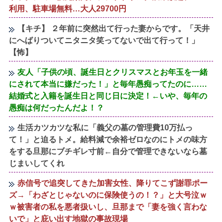
利用、駐車場無料…大人29700円
【キチ】 ２年前に突然出て行った妻からです。「天井
にへばりついてニタニタ笑ってないで出て行って！」
【怖】
友人「子供の頃、誕生日とクリスマスとお年玉を一緒
にされて本当に嫌だった！」と毎年愚痴ってたのに……
結婚式と入籍を誕生日と同じ日に決定！←いや、毎年の
愚痴は何だったんだよ！？
生活カツカツな私に「義父の墓の管理費10万払っ
て！」と迫るトメ。給料減で余裕ゼロなのにトメの味方
をする旦那にブチギレ寸前←自分で管理できないなら墓
じまいしてくれ
赤信号で追突してきた加害女性、降りてこず謝罪ポー
ズ→「わざとじゃないのに保険使うの！？」と大号泣ｗ
ｗ被害者の私を悪者扱いし、旦那まで「妻を強く言わな
いで」と庇い出す地獄の事故現場