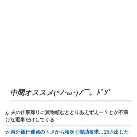
中間オススメ(*ﾉ･ω･)ﾉ⌒。ﾄﾞｿﾞ
夫の仕事帰りに買物頼むととりあえずえー？とか不満
げな返事だけしてくる
海外旅行連発のトメから相次ぐ援助要求…15万出した