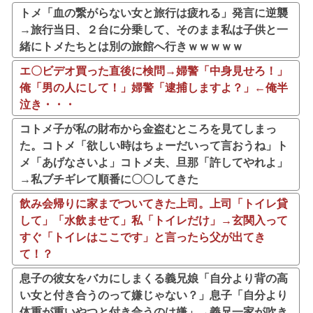
トメ「血の繋がらない女と旅行は疲れる」発言に逆襲
→旅行当日、２台に分乗して、そのまま私は子供と一
緒にトメたちとは別の旅館へ行きｗｗｗｗｗ
エ〇ビデオ買った直後に検問→婦警「中身見せろ！」
俺「男の人にして！」婦警「逮捕しますよ？」←俺半
泣き・・・
コトメ子が私の財布から金盗むところを見てしまっ
た。コトメ「欲しい時はちょーだいって言おうね」ト
メ「あげなさいよ」コトメ夫、旦那「許してやれよ」
→私ブチギレて順番に〇〇してきた
飲み会帰りに家までついてきた上司。上司「トイレ貸
して」「水飲ませて」私「トイレだけ」→玄関入って
すぐ「トイレはここです」と言ったら父が出てき
て！？
息子の彼女をバカにしまくる義兄娘「自分より背の高
い女と付き合うのって嫌じゃない？」息子「自分より
体重が重いやつと付き合うのは嫌」→義兄一家が吹き