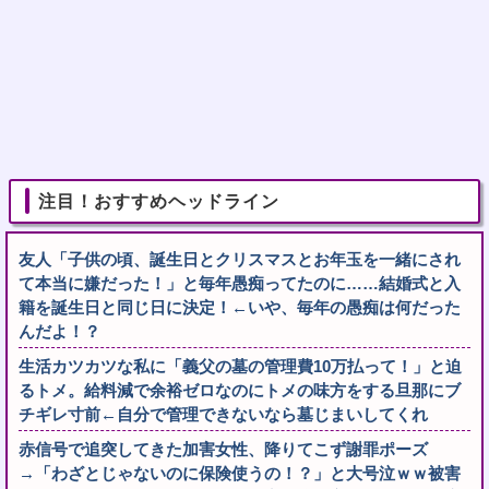
注目！おすすめヘッドライン
友人「子供の頃、誕生日とクリスマスとお年玉を一緒にされ
て本当に嫌だった！」と毎年愚痴ってたのに……結婚式と入
籍を誕生日と同じ日に決定！←いや、毎年の愚痴は何だった
んだよ！？
生活カツカツな私に「義父の墓の管理費10万払って！」と迫
るトメ。給料減で余裕ゼロなのにトメの味方をする旦那にブ
チギレ寸前←自分で管理できないなら墓じまいしてくれ
赤信号で追突してきた加害女性、降りてこず謝罪ポーズ
→「わざとじゃないのに保険使うの！？」と大号泣ｗｗ被害