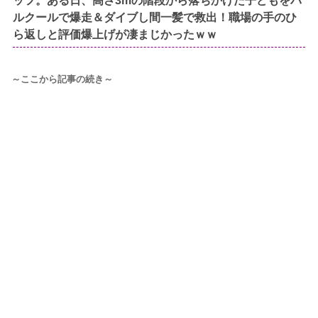
ッフ。ある日、高さ3mの階段から落ちかけた子どもをパ
ルクールで爆走＆ダイブし間一髪で救出！職場の手のひ
ら返しと評価爆上げが凄まじかったｗｗ
～ここから記事の続き～