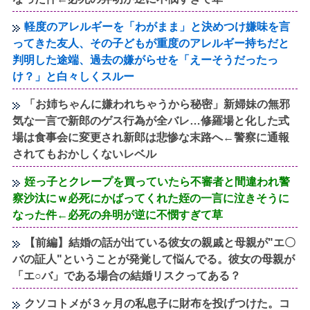
軽度のアレルギーを「わがまま」と決めつけ嫌味を言
ってきた友人、その子どもが重度のアレルギー持ちだと
判明した途端、過去の嫌がらせを「えーそうだったっ
け？」と白々しくスルー
「お姉ちゃんに嫌われちゃうから秘密」新婦妹の無邪
気な一言で新郎のゲス行為が全バレ…修羅場と化した式
場は食事会に変更され新郎は悲惨な末路へ←警察に通報
されてもおかしくないレベル
姪っ子とクレープを買っていたら不審者と間違われ警
察沙汰にｗ必死にかばってくれた姪の一言に泣きそうに
なった件←必死の弁明が逆に不憫すぎて草
【前編】結婚の話が出ている彼女の親戚と母親が"エ〇
バの証人"ということが発覚して悩んでる。彼女の母親が
「エ○バ」である場合の結婚リスクってある？
クソコトメが３ヶ月の私息子に財布を投げつけた。コ