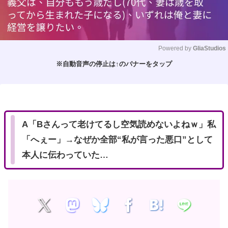
Powered by 
GliaStudios
※自動音声の停止は↑のバナーをタップ
M
u
t
e
A「Bさんって老けてるし空気読めないよねｗ」私
「へぇー」→なぜか全部“私が言った悪口”として
本人に伝わっていた…