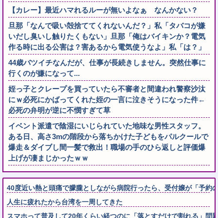
【カレー】最近ハマれるルーが無いよなぁ なんかない？
旦那「なんで吸い殻捨ててくれないんだ？」私「タバコが嫌
いだし臭いし触りたくもない」旦那「俺はバイキンか？電気
作る時に出る公害は？害あるから電気使うなよ」私「は？」
44歳バツイチなんだが、仕事が長続きしません。突然仕事に
行くのが嫌になって...
姪っ子とクレープを買っていたら不審者と間違われ警察沙汰
にｗ必死にかばってくれた姪の一言に泣きそうになった件←
必死の弁明が逆に不憫すぎて草
イベント派遣で陰湿にいじられていた地味な男性スタッフ。
ある日、高さ3mの階段から落ちかけた子どもをパルクールで
爆走＆ダイブし間一髪で救出！職場の手のひら返しと評価爆
上げが凄まじかったｗｗ
40度近い熱と頭痛で朦朧としながら病院行ったら、受付嬢が「予約の
人生に疲れたから台湾を一周してきた
スマホって普及して20年くらい経つのに「落とすだけで割れる」問