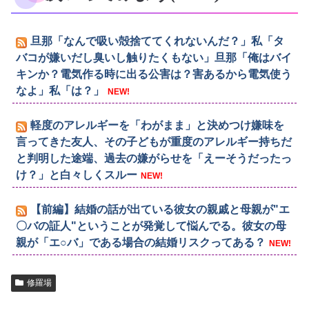
旦那「なんで吸い殻捨ててくれないんだ？」私「タ
バコが嫌いだし臭いし触りたくもない」旦那「俺はバイ
キンか？電気作る時に出る公害は？害あるから電気使う
なよ」私「は？」
NEW!
軽度のアレルギーを「わがまま」と決めつけ嫌味を
言ってきた友人、その子どもが重度のアレルギー持ちだ
と判明した途端、過去の嫌がらせを「えーそうだったっ
け？」と白々しくスルー
NEW!
【前編】結婚の話が出ている彼女の親戚と母親が"エ
〇バの証人"ということが発覚して悩んでる。彼女の母
親が「エ○バ」である場合の結婚リスクってある？
NEW!
修羅場