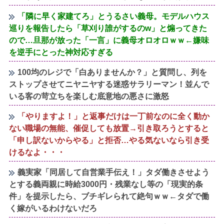
「隣に早く家建てろ」とうるさい義母。モデルハウス
巡りを報告したら「草刈り誰がするのw」と煽ってきた
ので…旦那が放った「一言」に義母オロオロｗｗ←嫌味
を逆手にとった神対応すぎる
100均のレジで「白ありませんか？」と質問し、列を
ストップさせてニヤニヤする迷惑サラリーマン！並んで
いる客の苛立ちを楽しむ底意地の悪さに激怒
「やりますよ！」と返事だけは一丁前なのに全く動か
ない職場の無能、催促しても放置→引き取ろうとすると
「申し訳ないからやる」と拒否…やる気ないなら引き受
けるなよ・・・
義実家「同居して自営業手伝え！」タダ働きさせよう
とする義両親に時給3000円・残業なし等の「現実的条
件」を提示したら、ブチギレられて絶句ｗｗ←タダで働
く嫁がいるわけないだろ