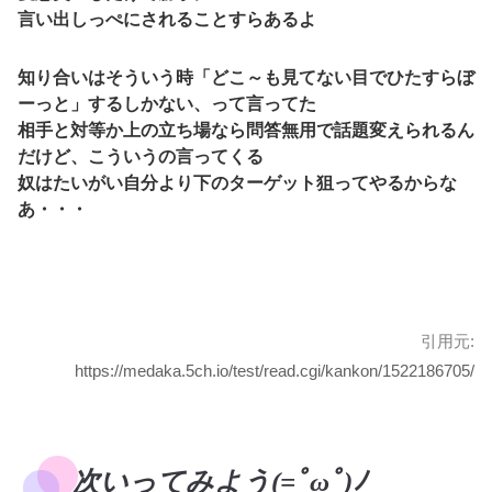
言い出しっぺにされることすらあるよ
知り合いはそういう時「どこ～も見てない目でひたすらぼ
ーっと」するしかない、って言ってた
相手と対等か上の立ち場なら問答無用で話題変えられるん
だけど、こういうの言ってくる
奴はたいがい自分より下のターゲット狙ってやるからな
あ・・・
引用元:
https://medaka.5ch.io/test/read.cgi/kankon/1522186705/
次いってみよう(=ﾟωﾟ)ﾉ