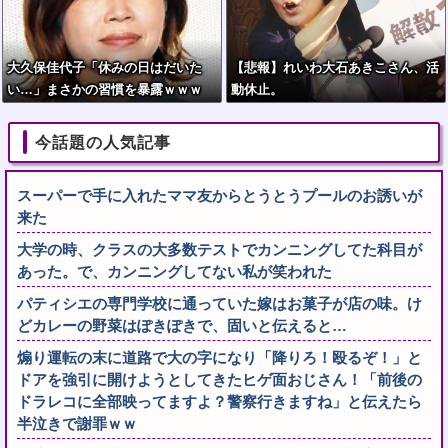
大久保佳代子「休みの日はだいた
【悲報】れいわ大石あきこさん、活
い…」まさかの習慣を暴露ｗｗｗ
動休止。
今話題の人気記事
スーパーで手に入れたママ友からとうとうプールのお誘いが
来た
大学の時、クラスの大多数テストでカンニングしてた科目が
あった。で、カンニングしてない私が笑われた
パティシエの専門学校に通っていた嫁はお菓子が店の味。け
どカレーの野菜はぽきぽきで、固いと伝えると…
煽り運転の末に道路で大の字になり「降りろ！殴るぞ！」と
ドアを強引に開けようとしてきたヒゲ面おじさん！「前後の
ドラレコに全部映ってますよ？警察行きますね」と伝えたら
半泣きで謝罪ｗｗ