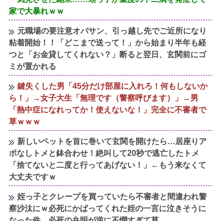
家で大暴れｗｗ
元職場の要注意オバサン、引っ越し先でご近所になり
粘着開始！！「どこまで送って！」から始まり半年も経
つと「お金貸してくれない？」断ると翌日、玄関前にゴ
ミが置かれる
鍵失くした男「45分だけ部屋に入れろ！何もしないか
ら！」→女子大生「無理です（警察呼びます）」→男
「熱中症になれってか！使えないな！」完全に不審者で
草ｗｗｗ
新しいペットを首に巻いて玄関を開けたら…居座りア
ポなしトメと鉢合わせ！絶叫して20秒で逃亡したトメ
「捨てないと二度と行ってあげない！」←もう来なくて
大丈夫ですｗ
姪っ子とクレープを買っていたら不審者と間違われ警
察沙汰にｗ必死にかばってくれた姪の一言に泣きそうに
なった件←必死の弁明が逆に不憫すぎて草