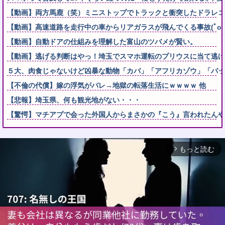
【動画】両方馬鹿（笑）ミニストップでトラックと衝突したドラレコ
【動画】高速道路を走行中の車からリアガラスが飛んでくる事故(ﾟoﾟ
【動画】自動ドアの仕組みを理解した富山のツバメが賢い。
【動画】逃げる判断はやっ！埼玉でスマホ運転のプリウスに当て逃げ
５大、肉食じゃないけど凶暴な動物「カバ」「アフリカゾウ」「バッ
【不倫の代償】嫁の浮気がバレ→地獄の転落生活にｗｗｗｗ 他
【悲報】埼玉県、何も観光地がない・・・
【驚愕】マチアプで会った外国人からまさかの『こう』言われたんや
もっと読む
arrow_forward_ios