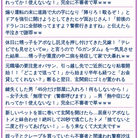
れってか！使えないな！」完全に不審者で草ｗｗｗ
煽り運転の末に道路で大の字になり「降りろ！殴るぞ！」と
ドアを強引に開けようとしてきたヒゲ面おじさん！「前後の
ドラレコに全部映ってますよ？警察行きますね」と伝えたら
半泣きで謝罪ｗｗ
休日に甥っ子をアポなし託児を押し付けてきた兄嫁！「テレ
ビでも見せといてw」と言うので『Gガンダム』を一気見させ
た結果……甥っ子が重度の中二病を発症して家で大暴れｗｗ
元職場の要注意オバサン、引っ越し先でご近所になり粘着開
始！！「どこまで送って！」から始まり半年も経つと「お金
貸してくれない？」断ると翌日、玄関前にゴミが置かれる
鍵失くした男「45分だけ部屋に入れろ！何もしないから！」
→女子大生「無理です（警察呼びます）」→男「熱中症にな
れってか！使えないな！」完全に不審者で草ｗｗｗ
新しいペットを首に巻いて玄関を開けたら…居座りアポなし
トメと鉢合わせ！絶叫して20秒で逃亡したトメ「捨てないと
二度と行ってあげない！」←もう来なくて大丈夫ですｗ
姪っ子とクレープを買っていたら不審者と間違われ警察沙汰