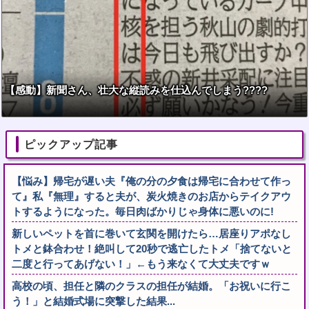
【感動】新聞さん、壮大な縦読みを仕込んでしまう????
ピックアップ記事
【悩み】帰宅が遅い夫『俺の分の夕食は帰宅に合わせて作っ
て』私『無理』すると夫が、炭火焼きのお店からテイクアウ
トするようになった。毎日肉ばかりじゃ身体に悪いのに!
新しいペットを首に巻いて玄関を開けたら…居座りアポなし
トメと鉢合わせ！絶叫して20秒で逃亡したトメ「捨てないと
二度と行ってあげない！」←もう来なくて大丈夫ですｗ
高校の頃、担任と隣のクラスの担任が結婚。「お祝いに行こ
う！」と結婚式場に突撃した結果...