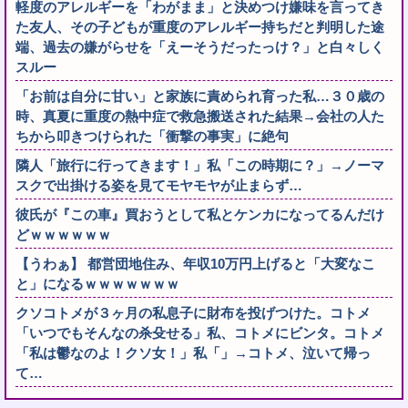
軽度のアレルギーを「わがまま」と決めつけ嫌味を言ってき
た友人、その子どもが重度のアレルギー持ちだと判明した途
端、過去の嫌がらせを「えーそうだったっけ？」と白々しく
スルー
「お前は自分に甘い」と家族に責められ育った私…３０歳の
時、真夏に重度の熱中症で救急搬送された結果→会社の人た
ちから叩きつけられた「衝撃の事実」に絶句
隣人「旅行に行ってきます！」私「この時期に？」→ノーマ
スクで出掛ける姿を見てモヤモヤが止まらず…
彼氏が『この車』買おうとして私とケンカになってるんだけ
どｗｗｗｗｗｗ
【うわぁ】 都営団地住み、年収10万円上げると「大変なこ
と」になるｗｗｗｗｗｗｗ
クソコトメが３ヶ月の私息子に財布を投げつけた。コトメ
「いつでもそんなの杀殳せる」私、コトメにビンタ。コトメ
「私は鬱なのよ！クソ女！」私「」→コトメ、泣いて帰っ
て…