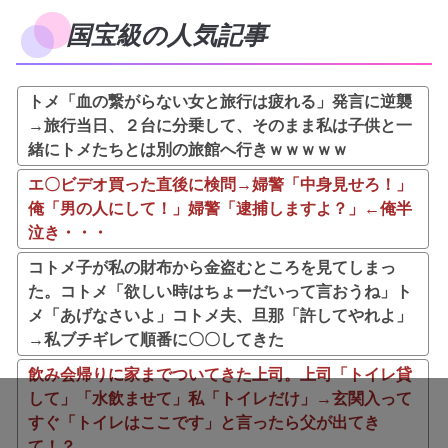
国宝級の人気記事
トメ「血の繋がらない女と旅行は疲れる」発言に逆襲
→旅行当日、２台に分乗して、そのまま私は子供と一
緒にトメたちとは別の旅館へ行きｗｗｗｗｗ
エ〇ビデオ買った直後に検問→婦警「中身見せろ！」
俺「男の人にして！」婦警「逮捕しますよ？」←俺半
泣き・・・
コトメ子が私の財布から金盗むところを見てしまっ
た。コトメ「欲しい時はちょーだいって言おうね」ト
メ「あげなさいよ」コトメ夫、旦那「許してやれよ」
→私ブチギレて順番に〇〇してきた
飲み会帰りに家までついてきた上司。上司「トイレ貸
して」「水飲ませて」私「トイレだけ」→玄関入って
すぐ「トイレはここです」と言ったら父が出てき
て！？