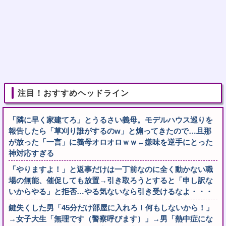
注目！おすすめヘッドライン
「隣に早く家建てろ」とうるさい義母。モデルハウス巡りを
報告したら「草刈り誰がするのw」と煽ってきたので…旦那
が放った「一言」に義母オロオロｗｗ←嫌味を逆手にとった
神対応すぎる
「やりますよ！」と返事だけは一丁前なのに全く動かない職
場の無能、催促しても放置→引き取ろうとすると「申し訳な
いからやる」と拒否…やる気ないなら引き受けるなよ・・・
鍵失くした男「45分だけ部屋に入れろ！何もしないから！」
→女子大生「無理です（警察呼びます）」→男「熱中症にな