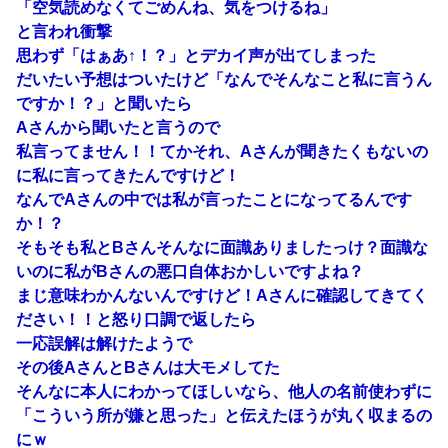
「空気読めなくてごめんね、気をつけるね」
と言われ衝撃
思わず「はぁあ↑！？」とデカイ声が出てしまった
だいたい予想はついたけど「なんでそんなこと私に言うん
ですか！？」と聞いたら
Aさんから聞いたと言うので
私言ってません！！てかそれ、Aさんが聞きたくもないの
に私に言ってきたんですけど！
なんでAさんの中では私が言ったことになってるんです
か！？
そもそも私とBさんそんなに面識ありましたっけ？面識な
いのに私がBさんの悪口自体おかしいですよね？
まじ意味わかんないんですけど！Aさんに確認してきてく
ださい！！と怒り口調で返したら
一応誤解は解けたようで
その後AさんとBさんは大モメしてた
そんなに本人にわかってほしいなら、他人の名前使わずに
「こういう所が嫌と思った」と伝えたほうが丸く収まるの
にｗ