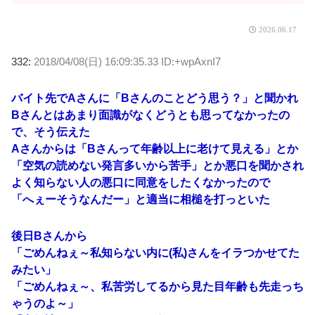
2026.06.17
332:
2018/04/08(日) 16:09:35.33 ID:+wpAxnI7
バイト先でAさんに「Bさんのことどう思う？」と聞かれ
Bさんとはあまり面識がなくどうとも思ってなかったの
で、そう伝えた
Aさんからは「Bさんって年齢以上に老けて見える」とか
「空気の読めない発言多いから苦手」とか悪口を聞かされ
よく知らない人の悪口に同意をしたくなかったので
「へぇーそうなんだー」と適当に相槌を打っといた
後日Bさんから
「ごめんねぇ～私知らない内に(私)さんをイラつかせてた
みたい」
「ごめんねぇ～、私苦労してるから見た目年齢も先走っち
ゃうのよ～」