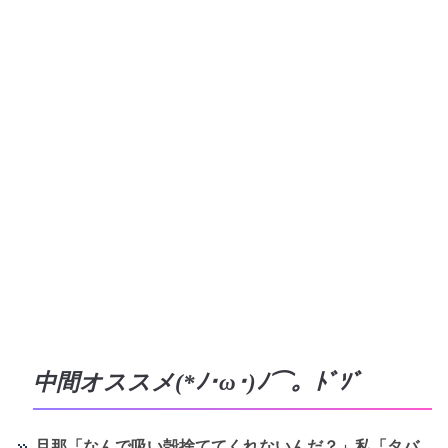
中間オススメ(*ﾉ･ω･)ﾉ⌒。ﾄﾞｿﾞ
旦那「なんで吸い殻捨ててくれないんだ？」私「タバ