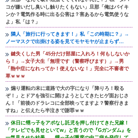
コが嫌いだし臭いし触りたくもない」旦那「俺はバイキ
ンか？電気作る時に出る公害は？害あるから電気使うな
よ」私「は？」
隣人「旅行に行ってきます！」私「この時期に？」→
ノーマスクで出掛ける姿を見てモヤモヤが止まらず…
鍵失くした男「45分だけ部屋に入れろ！何もしないか
ら！」→女子大生「無理です（警察呼びます）」→男
「熱中症になれってか！使えないな！」完全に不審者で
草ｗｗｗ
煽り運転の末に道路で大の字になり「降りろ！殴る
ぞ！」とドアを強引に開けようとしてきたヒゲ面おじさ
ん！「前後のドラレコに全部映ってますよ？警察行きま
すね」と伝えたら半泣きで謝罪ｗｗ
休日に甥っ子をアポなし託児を押し付けてきた兄嫁！
「テレビでも見せといてw」と言うので『Gガンダム』を
一気見させた結果……甥っ子が重度の中二病を発症して