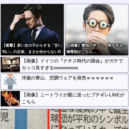
【衝撃】若い女の子からする「甘い
【画像】愛知の半グレ、怖すぎる→
匂い」の正体、まさか分からないD
御尊顔がこちら…
Tなんておらんよな？よな？w w w
【画像】ドイツの『ナチス時代の国会』がガチで
w w w w w w w w
カッコ良すぎるwwwwwww
洋服の青山、空調ウェアを発売ｗｗｗｗｗｗ
【画像】ニートワイが親に送ったブチギレLINEが
こちら