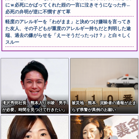
にｗ必死にかばってくれた姪の一言に泣きそうになった件←
必死の弁明が逆に不憫すぎて草
軽度のアレルギーを「わがまま」と決めつけ嫌味を言ってき
た友人、その子どもが重度のアレルギー持ちだと判明した途
端、過去の嫌がらせを「えーそうだったっけ？」と白々しく
スルー
滝沢秀明社長、熊本入り示唆「男手
被災地・熊本、泥酔者の通報が止ま
が必要。時間を見つけて行きたい」
らず県警が異例のお願い