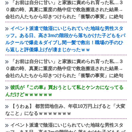
「お前は自分に甘い」と家族に責められ育った私…３
０歳の時、真夏に重度の熱中症で救急搬送された結果→
会社の人たちから叩きつけられた「衝撃の事実」に絶句
イベント派遣で陰湿にいじられていた地味な男性スタ
ッフ。ある日、高さ3mの階段から落ちかけた子どもをパ
ルクールで爆走＆ダイブし間一髪で救出！職場の手のひ
ら返しと評価爆上げが凄まじかったｗｗ
「お前は自分に甘い」と家族に責められ育った私…３
０歳の時、真夏に重度の熱中症で救急搬送された結果→
会社の人たちから叩きつけられた「衝撃の事実」に絶句
彼氏が『この車』買おうとして私とケンカになってる
んだけどｗｗｗｗｗｗ
【うわぁ】 都営団地住み、年収10万円上げると「大変
なこと」になるｗｗｗｗｗｗｗ
イベント派遣で陰湿にいじられていた地味な男性スタ