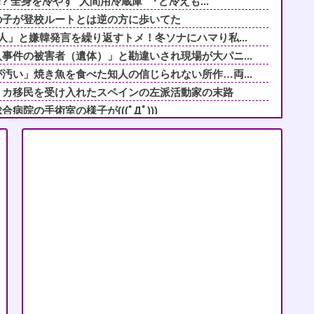
? 全身を冷やす“人間用冷蔵庫”『ど冷えも...
の子が登校ルートとは逆の方に歩いてた
人」と嫌韓発言を繰り返すトメ！冬ソナにハマり私...
事件の被害者（遺体）」と勘違いされ現場が大パニ...
汚い」焼き魚を食べた知人の信じられない所作…両...
リカ移民を受け入れたスペインの左派活動家の末路
院の手術室の様子が(((ﾟДﾟ)))
ストップでトラックと衝突したドラレコが（ノ∇`...
パラシュートが開かずに墜落してしまう。
ム鳴って3秒で玄関行くも配達員消滅＆ポストに不...
映画でも観ようと「生きてこそ」を借りたのね
るのはまあ見かけるが持ち帰りはなしでしょう、、...