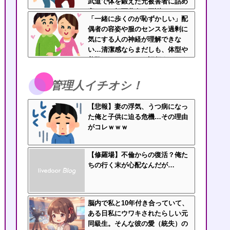
武道で体を鍛えた元被害者に詰め
寄られて顔面蒼白で平謝りｗｗｗ
「一緒に歩くのが恥ずかしい」配
偶者の容姿や服のセンスを過剰に
気にする人の神経が理解できな
い…清潔感ならまだしも、体型や
美醜でパートナーを評価するなよ
管理人イチオシ！
【悲報】妻の浮気、うつ病になっ
た俺と子供に迫る危機…その理由
がコレｗｗｗ
【修羅場】不倫からの復活？俺た
ちの行く末が心配なんだが…
脳内で私と10年付き合っていて、
ある日私にウワキされたらしい元
同級生。そんな彼の愛（統失）の