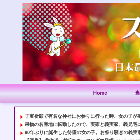
Home
当
子宝祈願で有名な神社にお参りに行った時、女の子が生ま
果物の名産地に転勤したので、実家と義実家、義兄宅に直
90年ぶりに誕生した待望の女の子。お祭り騒ぎの義実家