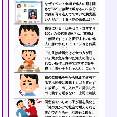
いいじゃん」「ゲーム如きで」と
なぜイベント会場で他人の顔を隠
逆ギレして帰走
さずSNSに無断で載せるの？自分
の顔も写り込んでてマジで胸糞悪
いんだが！！食べ物の画像上げた
ほうがよっぽど有意義だわ
職場にいる「仕事ゼロ・ゴマすり
100」の40代主婦Aさん、業務は
「無理ですぅ」と拒否するのに他
人に嫌われたくてヨイショとお菓
子配りだけ全力すぎる
「お皿は綺麗だけど食べ方が汚
い」焼き魚を食べた知人の信じら
れない所作…両手で1本ずつ箸を
持ち、骨や手をしゃぶり、口から
出した骨をテーブルに並べ
寮の乾燥機を朝から晩まで占有す
る・・・
るアホ同僚に激怒！カゴも置かず
に放置し、出し入れ用に提供した
ゴミ袋すら返さない…上司に相談
しても「困ってるのはお前だけだ
同窓会でいじめっ子が話を美化し
から我慢しろ」←はぁ？！
「俺のおかげで社会で耐えられる
体ができたろw」と調子に乗る←