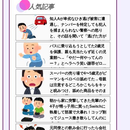
人気記事
知人Aが卑劣なひき逃げ被害に遭
遇し、ナンバーを特定しても犯人
を捕まえられない警察への怒り
と、その話を聞いて「逃げた方が
得じゃん」と言い放ったBの神経
バスに乗り込もうとしてた2歳児
がわからん
を保護、親も見当たらず近くの児
童館へ→「やだー何やってんの
ー？」とヘラヘラ笑い謝罪ゼロ…
事故寸前だったのに悪びれない放
スーパーの売り場で4〜5歳児がピ
置親なんなの？
ーマンをベロベロ舐めてた→母親
は注意するどころかこちらをキッ
と睨みつけ、舐めた商品をそのま
ま棚へ放置…あんなの初めて見
朝から家に突撃してきた先輩の小
た・・・
4子が甥っ子用に買ったSwitchに
執着して部屋で大暴れ！コップ割
ってジュース撒き散らしてんのに
「お願いしたら貰えるかもｗ」と
元同僚との飲み会に行ったら会社
ヘラヘラ笑って片付けもしない…