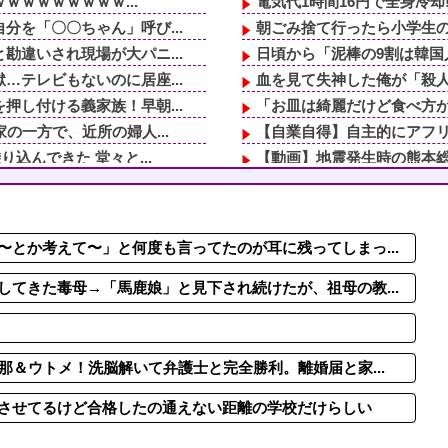
ｗｗｗｗｗｗｗｗ...
電気代1時間16円で全身冷却!
を「〇〇ちゃん」呼び...
朝ごみ捨て行ったら小学生
違いされ現場が大パニ...
日頃から「泥棒の9割は韓国
テレビもないのに居座...
血を見て失神した俺が「殺人
し付ける義家族！早朝...
「お皿は綺麗だけど食べ方が
の一方で、近所の婦人...
【自業自得】自主的にアフ
込んできた 堂々と...
【動画】地震発生時の熊本総合病
「貯金なんてないよ...
【動画】両方馬鹿（笑）ミニ
【動画】ロシアの空挺兵、
毒母→「馬鹿娘」と見...
時間指定で荷物待機→チャイ
とか考えて〜」と何度も言ってたのが耳に残ってしまっ...
トメ！洗脳解いて弁護...
毎日暑いから雪に関連する
信じられない所作…両...
取り放題でてんこ盛りにして
てきた毒母→「馬鹿娘」と見下され続けたが、祖母の教...
那＆ウトメ！洗脳解いて弁護士と完全勝利。離婚届と家...
させてるけど合格したの通えない距離の学校だけらしい