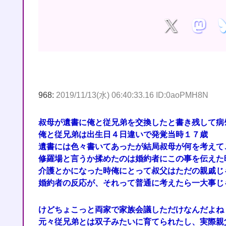
968:
2019/11/13(水) 06:40:33.16 ID:0aoPMH8N
叔母が遺書に俺と従兄弟を交換したと書き残して病ﾀ
俺と従兄弟は出生日４日違いで発覚当時１７歳
遺書には色々書いてあったが結局叔母が何を考えて
修羅場と言うか揉めたのは婚約者にこの事を伝えた
介護とかになった時俺にとって叔父はただの親戚じ
婚約者の反応が、それって普通に考えたら一大事じ
けどちょこっと両家で家族会議しただけなんだよね
元々従兄弟とは双子みたいに育てられたし、実際親