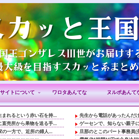
サイトについて
ワロタあんてな
ヌルポあんて
れるという赤い石を持...
先生から電話があったんだけ
売所から果物を送る手...
ゲーセンで、知らない親子に
の一方で、近所の婦人...
旦那のとこのパート事務員(美