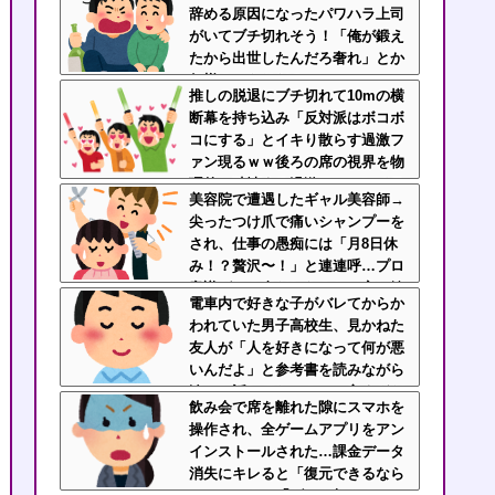
辞める原因になったパワハラ上司
先輩にブチ切れそう
がいてブチ切れそう！「俺が鍛え
たから出世したんだろ奢れ」とか
何様のつもりだ？
推しの脱退にブチ切れて10mの横
断幕を持ち込み「反対派はボコボ
コにする」とイキり散らす過激フ
ァン現るｗｗ後ろの席の視界を物
理的に破壊する過激ファンにイラ
美容院で遭遇したギャル美容師→
イラが止まらん
尖ったつけ爪で痛いシャンプーを
され、仕事の愚痴には「月8日休
み！？贅沢〜！」と連連呼…プロ
意識ゼロの身だしなみと、客に嫉
電車内で好きな子がバレてからか
妬してマウントを取ってくるのが
われていた男子高校生、見かねた
不快すぎ・・・
友人が「人を好きになって何が悪
いんだよ」と参考書を読みながら
淡々と話してた←カッコ良すぎだ
飲み会で席を離れた隙にスマホを
ろ
操作され、全ゲームアプリをアン
インストールされた…課金データ
消失にキレると「復元できるなら