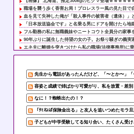
【画像】 北海道、推定300kgのヒグマ登場ｗｗｗｗｗｗ
職場を襲う歩く香害お局！プロレスラー風の見た目で自分
血を見て失神した俺が「殺人事件の被害者（遺体）」と勘
「日本放送協会です」と名乗る男にドアを開けたら地獄…
フル勤務の私に無職義妹やニートコウト全員分の家事を押
90年ぶりに誕生した待望の女の子。お祭り騒ぎの義実家
エネ夫に離婚を突きつけたら私の職場(法律事務所)に乗り
年収1500万の父が退職。父「退職金も渡したよな？」母
女子とアフタヌーンティーとか行ってみたかった
容姿と成績で姉ばかり可愛がり、私を放置・差別してきた
先生から電話があったんだけど、「〜とか〜」「〜
「ﾀﾋねば保険金出る」と友人を追いつめたモラ旦那＆ウ
「お皿は綺麗だけど食べ方が汚い」焼き魚を食べた知人の
容姿と成績で姉ばかり可愛がり、私を放置・差別し
なに！？蜘蛛出たの！？
「ﾀﾋねば保険金出る」と友人を追いつめたモラ旦
子どもが中学受験してる知り合い、たくさん受け