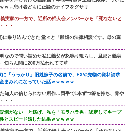
ｗｗ←怠け者どもに正論のナイフをグサリ
の義実家の一方で、近所の婦人会メンバーから「死なないと
・・・
)に乗り込んできた 堂々と「離婚の法律相談です。母の薦
明なので問い詰めた私に義父が怒鳴り散らし、旦那と義実
←知らん間に200万払われてて草
家に「うっかり」旧姓嫁子の名前で、FXや先物の資料請求
金まみれになっていた話ｗｗｗｗｗ
た知人の信じられない所作…両手で1本ずつ箸を持ち、骨や
・・・
記憶がない」と逃げ、私を「モラハラ男」認定してキープ
性とスピード婚した結果ｗｗｗｗｗ
の義実家の一方で、近所の婦人会メンバーから「死なないと