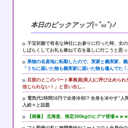
本日のピックアップ(=ﾟωﾟ)ﾉ
子宝祈願で有名な神社にお参りに行った時、女の
しばらくしてお礼も兼ねて石を返しに行こうと思っ
果物の名産地に転勤したので、実家と義実家、義
「うちに届いた物も義実家に届いた物も傷んでた！
旦那のとこのパート事務員(美人)に呼び止められ
信じられない！」と言い出し...
電気代1時間16円で全身冷却!? 全身を冷やす“
入続々と話題
【画像】 北海道、推定300kgのヒグマ登場ｗ
フル勤務の私に無職義妹やニートコウト全員分の