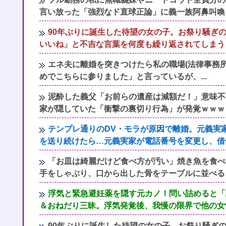
言い放った「強烈なド直球正論」に義一族阿鼻叫喚
90年ぶりに誕生した待望の女の子。お祭り騒ぎ
いいね」と不吉な言葉を何度も繰り返されてしまう
エネ夫に離婚を突きつけたら私の職場(法律事務所
めでこちらに参りました」と言っているが、...
泥酔した義父「お前らの遺産は減額だ！」意味不
家が隠していた「衝撃の裏切り行為」が発覚ｗｗｗ
テンプレ通りのDV・モラが原因で離婚。元義実
を送り続けたら…元義実家が電話番号を変更し、借
「お皿は綺麗だけど食べ方が汚い」焼き魚を食べ
手をしゃぶり、口から出した骨をテーブルに並べる
浮気と緊急避妊薬を隠す元カノ！問い詰めると「
＆おねだり三昧。浮気発覚後、我慢の限界で他の女
90年ぶりに誕生した待望の女の子。お祭り騒ぎ