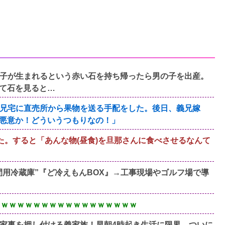
子が生まれるという赤い石を持ち帰ったら男の子を出産。
て石を見ると…
兄宅に直売所から果物を送る手配をした。後日、義兄嫁
悪意か！どういうつもりなの！」
た。すると「あんな物(昼食)を旦那さんに食べさせるなんて
人間用冷蔵庫”『ど冷えもんBOX』→工事現場やゴルフ場で導
ｗｗｗｗｗｗｗｗｗｗｗｗｗｗｗｗｗｗｗ
家事を押し付ける義家族！早朝4時起き生活に限界。ついに