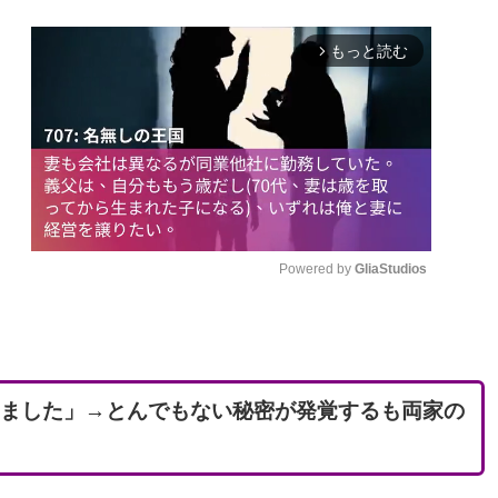
もっと読む
arrow_forward_ios
Powered by 
GliaStudios
M
u
t
しました」→とんでもない秘密が発覚するも両家の
e