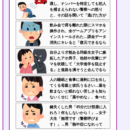
遇し、ナンバーを特定しても犯人
を捕まえられない警察への怒り
と、その話を聞いて「逃げた方が
得じゃん」と言い放ったBの神経
飲み会で席を離れた隙にスマホを
がわからん
操作され、全ゲームアプリをアン
インストールされた…課金データ
消失にキレると「復元できるなら
いいじゃん」「ゲーム如きで」と
自分より才能ある同級生女子に嫉
逆ギレして帰走
妬したアホ男子、他校や先輩にデ
マを吹聴して「大学進学を阻止す
る」と進路を潰そうと企んでるら
しい
人の睡眠と食事に過剰に口を出し
てくる母親と彼氏うるさい…薬を
飲まないと眠れない苦しさも知ら
ないくせに「薬やめな」、食べた
くない時に「一口食べて」としつ
鍵失くした男「45分だけ部屋に入
こい無神経すぎる！！
れろ！何もしないから！」→女子
大生「無理です（警察呼びま
す）」→男「熱中症になれって