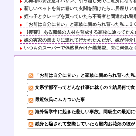
元職場の要注意オバサン、引っ越し先でご近所になり粘着
新しいペットを首に巻いて玄関を開けたら…居座りアポな
姪っ子とクレープを買っていたら不審者と間違われ警察沙
「お前は自分に甘い」と家族に責められ育った私…３０歳
【復讐】 ある職業の人材を育成する高校に通ってたんだ
嫁の実家の集まりに連れて行かれたんだが、嫁が仲介して
いつものスーパーで偶然見かけた義弟嫁。夫に何気なくそ
出張から帰ったら、嫁の顔が青ざめていた。俺「一体何が
俺「おっちゃん、何してるんですか…？」作業着の男性「
私「持病のせいで仕事ができなくて、アパートを追い出さ
「お前は自分に甘い」と家族に責められ育った私…
とあるメーカーの野菜スープを銘柄指定して「あれば買っ
休日に甥っ子をアポなし託児を押し付けてきた兄嫁！「テ
文系学部卒ってどんな仕事に就くの？結局何で食っ
最近彼氏にムカついた事
海外留学中に起きた悲しい事故。同級生の最期に
独身と騙されて交際していたら脳内お花畑の彼が「