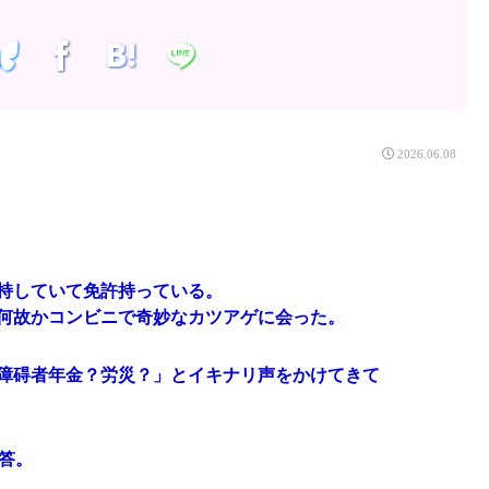
2026.06.08
持していて免許持っている。
何故かコンビニで奇妙なカツアゲに会った。
障碍者年金？労災？」とイキナリ声をかけてきて
答。