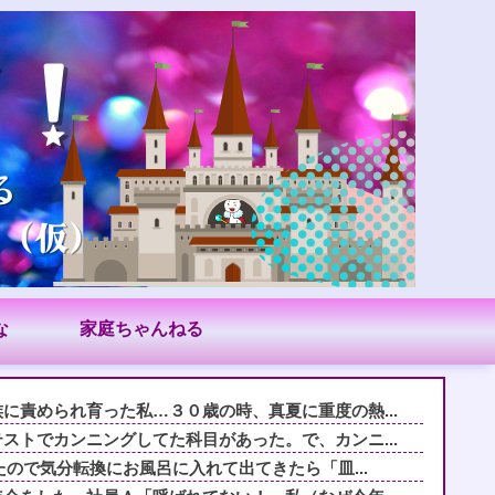
な
家庭ちゃんねる
に責められ育った私…３０歳の時、真夏に重度の熱...
ストでカンニングしてた科目があった。で、カンニ...
たので気分転換にお風呂に入れて出てきたら「皿...