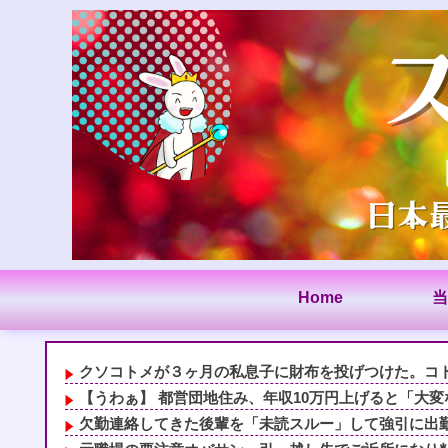
Home
当
クソコトメが３ヶ月の私息子に財布を投げつけた。コトメ
【うわぁ】 都営団地住み、年収10万円上げると「大変な
欠勤連絡してきた後輩を「未読スルー」して強引に出勤さ