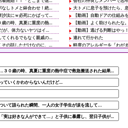
開始！！「どこまで送...
会社の仲良しメンバーで忘年
しトメと鉢合わせ！絶...
大トメに息子を預けたら、息
汰にｗ必死にかばって...
【動画】自動ドアの仕組み
の時、真夏に重度の熱...
【動画】よく助けられたな
が、体力ないヤツはイ...
【動画】逃げる判断はやっ！
くれるでもなく親戚の...
連れて行かれた
の話しただけなのに、...
軽度のアレルギーを「わがま
あったんだ？」嫁「…...
「お前は自分に甘い」と家族
…」→歩道橋の上で目...
休日に甥っ子をアポなし託児
れそうなの」友「これ...
【悲報】令和の男性が思う"普
３０歳の時、真夏に重度の熱中症で救急搬送された結果...
てきて」と夫に頼んだ...
娘が生まれて嫁への愛情が薄
レビでも見せといてw...
最近彼氏にムカついた事
ていくかわからないんだけど...
ついて語られた瞬間、一人の女子学生が涙を流して…
実は好きな人ができて…」と子供に暴露し、翌日子供が...