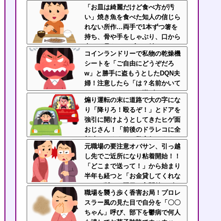
か！使えないな！」完全に不審者
「お皿は綺麗だけど食べ方が汚
で草ｗｗｗ
い」焼き魚を食べた知人の信じら
れない所作…両手で1本ずつ箸を
持ち、骨や手をしゃぶり、口から
出した骨をテーブルに並べ
コインランドリーで私物の乾燥機
る・・・
シートを「ご自由にどうぞだろ
w」と勝手に盗もうとしたDQN夫
婦！注意したら「は？名前かいて
ないんですけど」と逆ギレ
煽り運転の末に道路で大の字にな
り「降りろ！殴るぞ！」とドアを
強引に開けようとしてきたヒゲ面
おじさん！「前後のドラレコに全
部映ってますよ？警察行きます
元職場の要注意オバサン、引っ越
ね」と伝えたら半泣きで謝罪ｗｗ
し先でご近所になり粘着開始！！
「どこまで送って！」から始まり
半年も経つと「お金貸してくれな
い？」断ると翌日、玄関前にゴミ
職場を襲う歩く香害お局！プロレ
が置かれる
スラー風の見た目で自分を「〇〇
ちゃん」呼び、部下を鬱病で何人