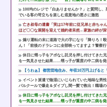
100均のレジで「白ありませんか？」と質問し
でいる客の苛立ちを楽しむ底意地の悪さに激怒
亡き叔母の遺書「実は17年前に従兄弟と赤ちゃ
ほど〇〇な展開を迎えて婚約者呆然←家族の絆が深
煽り運転の末に道路で大の字になり「降りろ！殴
ん！「前後のドラレコに全部映ってますよ？警察行
休日に甥っ子をアポなし託児を押し付けてきた兄
を一気見させた結果……甥っ子が重度の中二病を発
【うわぁ】 都営団地住み、年収10万円上げる
イベント派遣で陰湿にいじられていた地味な男性
パルクールで爆走＆ダイブし間一髪で救出！職場の
休日に甥っ子をアポなし託児を押し付けてきた兄
を一気見させた結果……甥っ子が重度の中二病を発