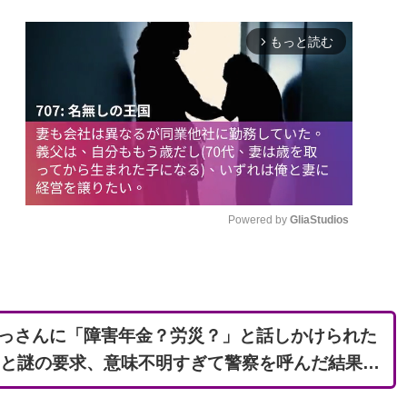
もっと読む
arrow_forward_ios
Powered by 
GliaStudios
M
u
t
っさんに「障害年金？労災？」と話しかけられた
e
」と謎の要求、意味不明すぎて警察を呼んだ結果…