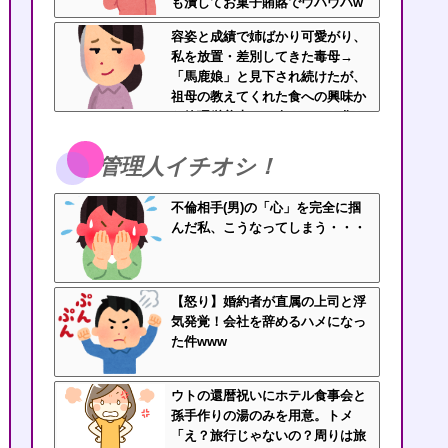
も潰してお菓子賄賂でウハウハw
ｗｗ
容姿と成績で姉ばかり可愛がり、
私を放置・差別してきた毒母→
「馬鹿娘」と見下され続けたが、
祖母の教えてくれた食への興味か
ら管理栄養士に→今はニート化し
た姉と毒母に幸せな姿を見せつけ
てるｗｗｗ
管理人イチオシ！
不倫相手(男)の「心」を完全に掴
んだ私、こうなってしまう・・・
【怒り】婚約者が直属の上司と浮
気発覚！会社を辞めるハメになっ
た件www
ウトの還暦祝いにホテル食事会と
孫手作りの湯のみを用意。トメ
「え？旅行じゃないの？周りは旅