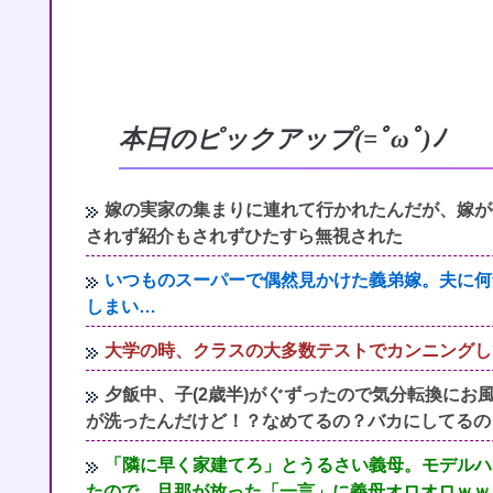
本日のピックアップ(=ﾟωﾟ)ﾉ
嫁の実家の集まりに連れて行かれたんだが、嫁が
されず紹介もされずひたすら無視された
いつものスーパーで偶然見かけた義弟嫁。夫に何
しまい…
大学の時、クラスの大多数テストでカンニングし
夕飯中、子(2歳半)がぐずったので気分転換に
が洗ったんだけど！？なめてるの？バカにしてるの
「隣に早く家建てろ」とうるさい義母。モデルハ
たので…旦那が放った「一言」に義母オロオロｗｗ