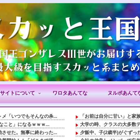
サイトについて
ワロタあんてな
ヌルポあんて
「いつでもそんなの杀...
「お前は自分に甘い」と家族
こと」になるｗｗｗ...
大学の時、クラスの大多数テ
せた。無事に終わった...
夕飯中、子(2歳半)がぐずっ