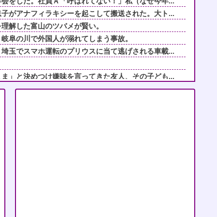
会をした。社員Ａ「呼ばれてない！」私（なぜ今年...
子がアナフィラキシーを起こして搬送された。大ト...
を理解した富山のツバメが賢い。
。岐阜の川で外国人が溺れてしまう事故。
埼玉でスマホ運転のプリウスに当て逃げされる車載...
ま」と決めつけ嫌味を言ってきた友人、その子ども...
に責められ育った私…３０歳の時、真夏に重度の熱...
を押し付けてきた兄嫁！「テレビでも見せといてw...
通の女性"がこれらしいWWWWWWWWWWW...
れ、職場の女とフリンして離婚した。ところが、あ...