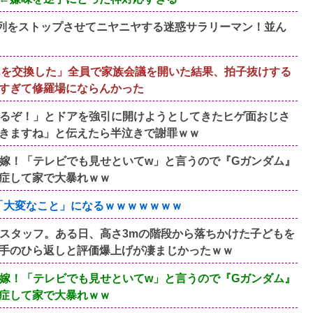
、列をストップさせてニヤニヤする迷惑サラリーマン！並ん
んを交換した」全員で家族会議を開いた結果、拍子抜けする
すぎて修羅場にならんかった
るぞ！」とドアを強引に開けようとしてきたヒゲ面おじさ
きますね」と伝えたら半泣きで謝罪ｗｗ
嫁！「テレビでも見せといてw」と言うので『Gガンダム』
症して家で大暴れｗｗ
と「大変なこと」になるｗｗｗｗｗｗｗ
スタッフ。ある日、高さ3mの階段から落ちかけた子どもを
手のひら返しと評価爆上げが凄まじかったｗｗ
嫁！「テレビでも見せといてw」と言うので『Gガンダム』
症して家で大暴れｗｗ