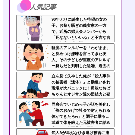
人気記事
90年ぶりに誕生した待望の女の
子。お祭り騒ぎの義実家の一方
で、近所の婦人会メンバーから
「死なないといいね」と不吉な言
葉を何度も繰り返されてしま
軽度のアレルギーを「わがまま」
う・・・
と決めつけ嫌味を言ってきた友
人、その子どもが重度のアレルギ
ー持ちだと判明した途端、過去の
嫌がらせを「えーそうだったっ
血を見て失神した俺が「殺人事件
け？」と白々しくスルー
の被害者（遺体）」と勘違いされ
現場が大パニックに！勇敢なおば
ちゃんとオジサン達の団結力と勘
違い劇がこちらｗｗ
同窓会でいじめっ子が話を美化し
「俺のおかげで社会で耐えられる
体ができたろw」と調子に乗る←
武道で体を鍛えた元被害者に詰め
寄られて顔面蒼白で平謝りｗｗｗ
知人Aが卑劣なひき逃げ被害に遭