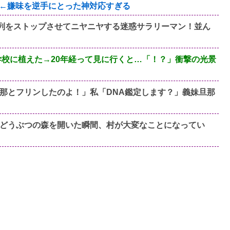
←嫌味を逆手にとった神対応すぎる
、列をストップさせてニヤニヤする迷惑サラリーマン！並ん
学校に植えた→20年経って見に行くと…「！？」衝撃の光景
那とフリンしたのよ！」私「DNA鑑定します？」義妹旦那
どうぶつの森を開いた瞬間、村が大変なことになってい