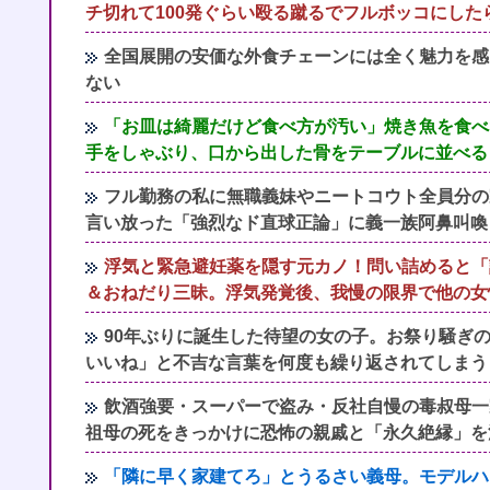
チ切れて100発ぐらい殴る蹴るでフルボッコにし
全国展開の安価な外食チェーンには全く魅力を感
ない
「お皿は綺麗だけど食べ方が汚い」焼き魚を食べ
手をしゃぶり、口から出した骨をテーブルに並べる
フル勤務の私に無職義妹やニートコウト全員分の
言い放った「強烈なド直球正論」に義一族阿鼻叫喚
浮気と緊急避妊薬を隠す元カノ！問い詰めると「
＆おねだり三昧。浮気発覚後、我慢の限界で他の女
90年ぶりに誕生した待望の女の子。お祭り騒ぎ
いいね」と不吉な言葉を何度も繰り返されてしまう
飲酒強要・スーパーで盗み・反社自慢の毒叔母一
祖母の死をきっかけに恐怖の親戚と「永久絶縁」を
「隣に早く家建てろ」とうるさい義母。モデルハ