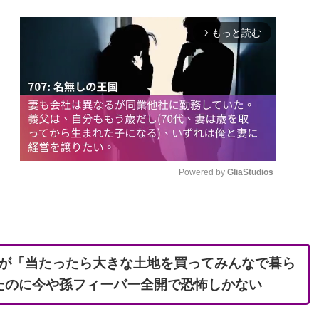
もっと読む
arrow_forward_ios
Powered by 
GliaStudios
M
u
t
が「当たったら大きな土地を買ってみんなで暮ら
e
たのに今や孫フィーバー全開で恐怖しかない