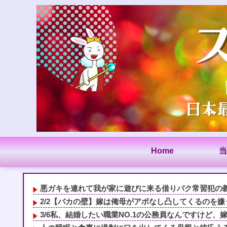
Home
当
悪ガキを連れて我が家に遊びに来る借りパク常習犯の義姉
2/2【バカの壁】嫁は俺母がアポなし凸してくるのを嫌う
3/6私、結婚したい職業NO.1の公務員なんですけど、嫁