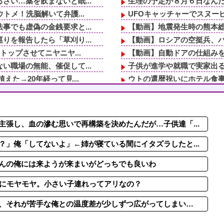
い…薬を飲まないと眠...
生理の予定が８月６日なんだ
トメ！洗脳解いて弁護...
UFOキャッチャーでスヌー
でも虚偽の金銭要求と...
【動画】地震発生時の熊本総合病
を報告したら「草刈り...
【動画】ロシアの空挺兵、
ップさせてニヤニヤ...
【動画】自動ドアの仕組み
職場の無能、催促して...
子供が進学や就職で実家出る
た→20年経って見...
ウトの還暦祝いにホテル食事
ンしたのよ！」私「D...
「隣に早く家建てろ」とうる
してないよ」←姉が寝...
「やりますよ！」と返事だけ
が子供連れて家出...
40代になって初めて、「あ
張し、血の滲む思いで再構築を決めたんだが…子供達「...
。トメ「え？旅行じゃ...
姉「下着に違和感がある！イ
が子供連れて家出...
娘夫婦は隔年で顔出しに来た
」俺「してないよ」←姉が寝ている間にイタズラしたと...
んの俺には来ようが来まいがどっちでも良いわ
人にモヤモヤ。小さい子連れってアリなの？
、それが苦手な俺との温度差が少しずつ広がってしまい…