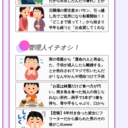
たから出世したんだろ奢れ」とか
何様のつもりだ？
元職場の要注意オバサン、引っ越
し先でご近所になり粘着開始！！
「どこまで送って！」から始まり
半年も経つと「お金貸してくれな
い？」断ると翌日、玄関前にゴミ
が置かれる
管理人イチオシ！
実の母親から「運命の人と再会し
た、子供が成人したら離婚する」
とか告白されてマジで引いたんだ
が！なんやかんや理由つけて子供
4人も作っておいて未成年の子供
「お皿は綺麗だけど食べ方が汚
に言う話かよ！
い」焼き魚を食べた知人の信じら
れない所作…両手で1本ずつ箸を
持ち、骨や手をしゃぶり、口から
出した骨をテーブルに並べ
【悲報】6年付き合った彼女にフ
る・・・
リーターだから振られた男のその
後がこれwww