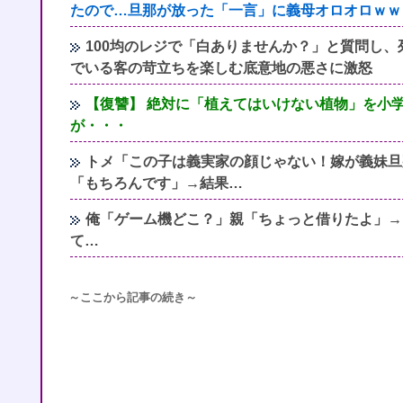
たので…旦那が放った「一言」に義母オロオロｗｗ
100均のレジで「白ありませんか？」と質問し
でいる客の苛立ちを楽しむ底意地の悪さに激怒
【復讐】 絶対に「植えてはいけない植物」を小
が・・・
トメ「この子は義実家の顔じゃない！嫁が義妹旦
「もちろんです」→結果…
俺「ゲーム機どこ？」親「ちょっと借りたよ」→
て…
～ここから記事の続き～