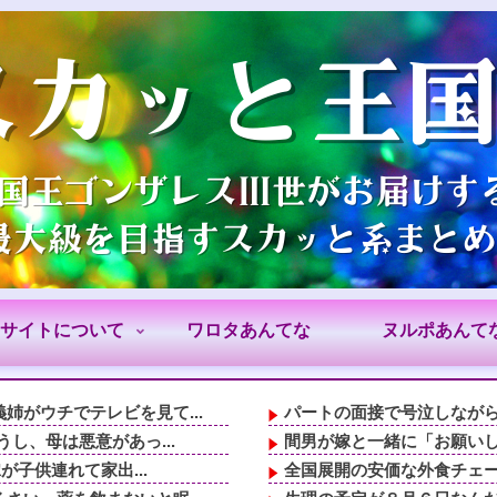
サイトについて
ワロタあんてな
ヌルポあんて
がウチでテレビを見て...
パートの面接で号泣しながら
し、母は悪意があっ...
間男が嫁と一緒に「お願いし
が子供連れて家出...
全国展開の安価な外食チェー