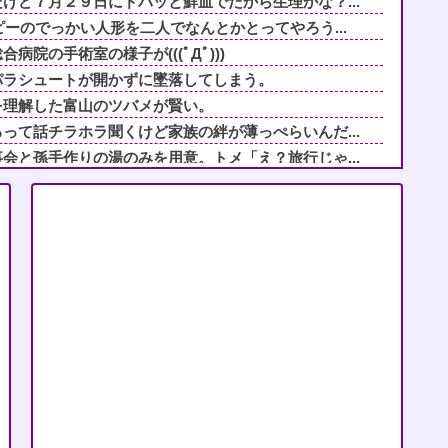
けど７月２９日にドバッと鮮血でたから生理かな？...
ピーのでっかい人形を二人でなんとかとってやろう...
院の手術室の様子が(((ﾟДﾟ)))
パラシュートが開かずに墜落してしまう。
を理解した富山のツバメが賢い。
って話チラホラ聞くけど家族の絆が薄っぺらいんだ...
会と孫手作りの湯のみを用意。トメ「え？旅行じゃ...
さい義母。モデルハウス巡りを報告したら「草刈り...
は一丁前なのに全く動かない職場の無能、催促して...
の頃の私は、何もわかっていなかったんだな」と思...
タズラしたでしょ！？」俺「してないよ」←姉が寝...
りもするが、爺ちゃんの俺には来ようが来まいがど...