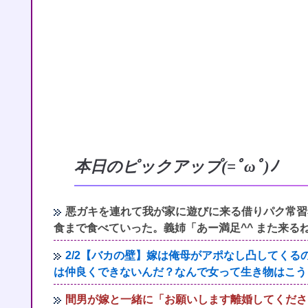
本日のピックアップ(=ﾟωﾟ)ﾉ
悪ガキを連れて我が家に遊びに来る借りパク常習
食まで食べていった。義姉「あー満足^^ また来る
2/2【バカの壁】嫁は俺母がアポなし凸してく
は仲良くできないんだ？なんで女って生き物はこう
間男が嫁と一緒に「お願いします離婚してくださ