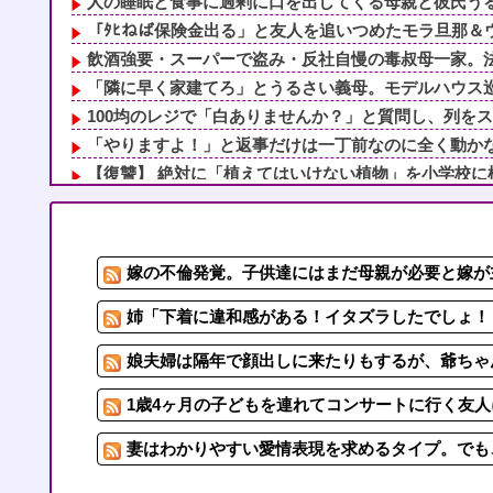
人の睡眠と食事に過剰に口を出してくる母親と彼氏うるさ
「ﾀﾋねば保険金出る」と友人を追いつめたモラ旦那＆ウ
飲酒強要・スーパーで盗み・反社自慢の毒叔母一家。法事
「隣に早く家建てろ」とうるさい義母。モデルハウス巡り
100均のレジで「白ありませんか？」と質問し、列をスト
「やりますよ！」と返事だけは一丁前なのに全く動かない
【復讐】 絶対に「植えてはいけない植物」を小学校に植え
トメ「この子は義実家の顔じゃない！嫁が義妹旦那とフリ
姉「下着に違和感がある！イタズラしたでしょ！？」俺「
2/6私、結婚したい職業NO.1の公務員なんですけど、嫁
嫁の不倫発覚。子供達にはまだ母親が必要と嫁が主
ウトの還暦祝いにホテル食事会と孫手作りの湯のみを用意
1/6私、結婚したい職業NO.1の公務員なんですけど、嫁
姉「下着に違和感がある！イタズラしたでしょ！？
娘夫婦は隔年で顔出しに来たりもするが、爺ちゃ
1歳4ヶ月の子どもを連れてコンサートに行く友
妻はわかりやすい愛情表現を求めるタイプ。でも