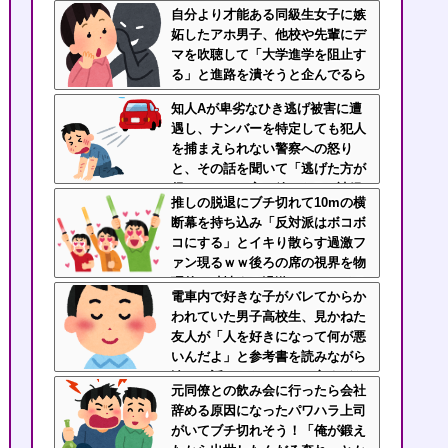
違い劇がこちらｗｗ
自分より才能ある同級生女子に嫉
妬したアホ男子、他校や先輩にデ
マを吹聴して「大学進学を阻止す
る」と進路を潰そうと企んでるら
しい
知人Aが卑劣なひき逃げ被害に遭
遇し、ナンバーを特定しても犯人
を捕まえられない警察への怒り
と、その話を聞いて「逃げた方が
得じゃん」と言い放ったBの神経
推しの脱退にブチ切れて10mの横
がわからん
断幕を持ち込み「反対派はボコボ
コにする」とイキり散らす過激フ
ァン現るｗｗ後ろの席の視界を物
理的に破壊する過激ファンにイラ
電車内で好きな子がバレてからか
イラが止まらん
われていた男子高校生、見かねた
友人が「人を好きになって何が悪
いんだよ」と参考書を読みながら
淡々と話してた←カッコ良すぎだ
元同僚との飲み会に行ったら会社
ろ
辞める原因になったパワハラ上司
がいてブチ切れそう！「俺が鍛え