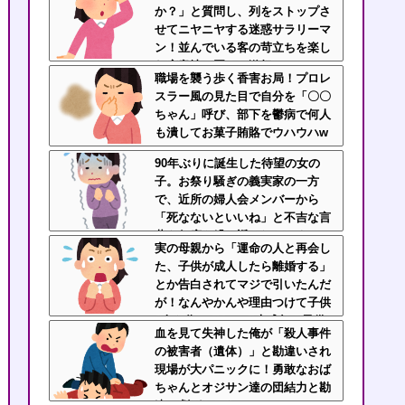
か？」と質問し、列をストップさ
せてニヤニヤする迷惑サラリーマ
ン！並んでいる客の苛立ちを楽し
む底意地の悪さに激怒
職場を襲う歩く香害お局！プロレ
スラー風の見た目で自分を「〇〇
ちゃん」呼び、部下を鬱病で何人
も潰してお菓子賄賂でウハウハw
ｗｗ
90年ぶりに誕生した待望の女の
子。お祭り騒ぎの義実家の一方
で、近所の婦人会メンバーから
「死なないといいね」と不吉な言
葉を何度も繰り返されてしま
実の母親から「運命の人と再会し
う・・・
た、子供が成人したら離婚する」
とか告白されてマジで引いたんだ
が！なんやかんや理由つけて子供
4人も作っておいて未成年の子供
血を見て失神した俺が「殺人事件
に言う話かよ！
の被害者（遺体）」と勘違いされ
現場が大パニックに！勇敢なおば
ちゃんとオジサン達の団結力と勘