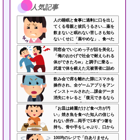
人気記事
人の睡眠と食事に過剰に口を出し
てくる母親と彼氏うるさい…薬を
飲まないと眠れない苦しさも知ら
ないくせに「薬やめな」、食べた
くない時に「一口食べて」としつ
同窓会でいじめっ子が話を美化し
こい無神経すぎる！！
「俺のおかげで社会で耐えられる
体ができたろw」と調子に乗る←
武道で体を鍛えた元被害者に詰め
寄られて顔面蒼白で平謝りｗｗｗ
飲み会で席を離れた隙にスマホを
操作され、全ゲームアプリをアン
インストールされた…課金データ
消失にキレると「復元できるなら
いいじゃん」「ゲーム如きで」と
「お皿は綺麗だけど食べ方が汚
逆ギレして帰走
い」焼き魚を食べた知人の信じら
れない所作…両手で1本ずつ箸を
持ち、骨や手をしゃぶり、口から
出した骨をテーブルに並べ
100均のレジで「白ありません
る・・・