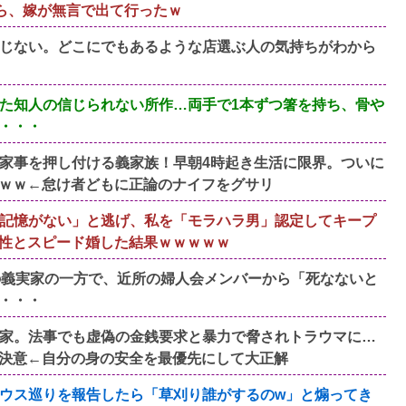
たら、嫁が無言で出て行ったｗ
じない。どこにでもあるような店選ぶ人の気持ちがわから
た知人の信じられない所作…両手で1本ずつ箸を持ち、骨や
・・・
家事を押し付ける義家族！早朝4時起き生活に限界。ついに
ｗｗ←怠け者どもに正論のナイフをグサリ
記憶がない」と逃げ、私を「モラハラ男」認定してキープ
性とスピード婚した結果ｗｗｗｗｗ
の義実家の一方で、近所の婦人会メンバーから「死なないと
・・・
家。法事でも虚偽の金銭要求と暴力で脅されトラウマに…
決意←自分の身の安全を最優先にして大正解
ウス巡りを報告したら「草刈り誰がするのw」と煽ってき