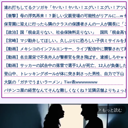
連れ打ちしてるクソガキ「ヤバい！ヤバい！エグい！エグい！アツい
【衝撃】母の浮気再来！？新しい父親登場の可能性がリアルに…w 
保育園に迎えに行ったら隣のクラスの保護者さんの一人が園長に「こ
【政治】国「税金足りない、社会保険料足りない」 国民「税金高す
【宮崎】マジ勘弁してほしい。久しぶりに恐ろしい子供ミサイルを見
【動画】メキシコのインフルエンサー、ライブ配信中に襲撃されて死
【動画】名古屋栄で不良外人が警察官を突き飛ばす。逮捕しろやｗｗ
【動画】サッカーの試合中の落雷で選手1人が死亡、12人が負傷した
登山中、トレッキングポールが体に突き刺さった男性、自力で下山
大阪の「ガチでうまいラーメン」Tier表wwwwwww
パチンコ屋の経営なんてそんな難しくなくね？近隣店舗よりちょっと
もっと読む
arrow_forward_ios