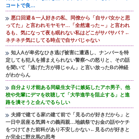
コートで良…
悪口回避＆一人好きの私、同僚から「自サバ女かと思
ってた」と言われモヤモヤ…「全然違った～」と言われ
るも、気になって夜も眠れない私はどこがサバサバ？←
ネチネチ気にしてる時点で自サバじゃない
知人Aが卑劣なひき逃げ被害に遭遇し、ナンバーを特
定しても犯人を捕まえられない警察への怒りと、その話
を聞いて「逃げた方が得じゃん」と言い放ったBの神経
がわからん
自分より才能ある同級生女子に嫉妬したアホ男子、他
校や先輩にデマを吹聴して「大学進学を阻止する」と進
路を潰そうと企んでるらしい
夫婦で建てる家の建て前で「見るのが好きだから」と
一日中居座る気満々の義両親…地鎮祭でお金の話やケチ
をつけてきた前科があり不安しかない←見るのが好きと
か完全に野次馬の思考