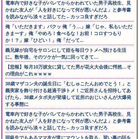
電車内で好きな子がバレてからかわれていた男子高校生、見
かねた友人が「人を好きになって何が悪いんだよ」と参考書
を読みながら淡々と話してた←カッコ良すぎだろ
俺「いただきます」パクッ 俺「う…」嫁「じゃ、私もいただ
きまーす」俺「やめろ！食べるな！お前！コロすつもり
か！？」嫁「ひどい！」俺「だって...
義兄嫁が自宅をサロンにして姪を毎日ウトメへ預ける生活
に。数年後、そのツケが一気に回ってきて…
【悲報】毎月10万彼女に貸してた男が花火大会後に愕然…そ
の理由がこれｗｗｗｗ
38歳マザコン夫の誕生日に「むしゅこたんおめでとう！」と
義実家を飾り付ける超過干渉トメ！ご近所さんを招待してあ
げたら、38歳メタボ夫が登場して近所のおじいさんが大爆発
する事態に
電車内で好きな子がバレてからかわれていた男子高校生、見
かねた友人が「人を好きになって何が悪いんだよ」と参考書
を読みながら淡々と話してた←カッコ良すぎだろ
同級生でもあるママ友が常にマウントを取る。習い事の話を