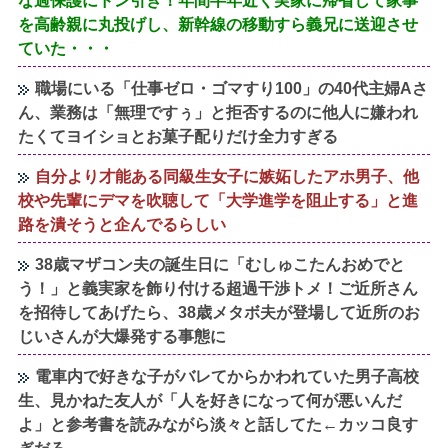
な過保護にドン引き！年間半年近く実家に帰省して家事
を高齢親に丸投げし、新幹線の移動すら義兄に送迎させ
ていた・・・
職場にいる「仕事ゼロ・ゴマすり100」の40代主婦Aさ
ん、業務は「無理ですぅ」と拒否するのに他人に嫌われ
たくてヨイショとお菓子配りだけ全力すぎる
自分より才能ある同級生女子に嫉妬したアホ男子、他
校や先輩にデマを吹聴して「大学進学を阻止する」と進
路を潰そうと企んでるらしい
38歳マザコン夫の誕生日に「むしゅこたんおめでと
う！」と義実家を飾り付ける超過干渉トメ！ご近所さん
を招待してあげたら、38歳メタボ夫が登場して近所のお
じいさんが大爆発する事態に
電車内で好きな子がバレてからかわれていた男子高校
生、見かねた友人が「人を好きになって何が悪いんだ
よ」と参考書を読みながら淡々と話してた←カッコ良す