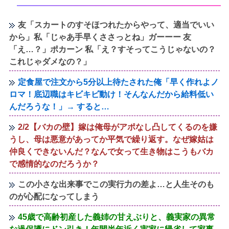
友「スカートのすそほつれたからやって、適当でいい
から」私「じゃあ手早くささっとね」ガーーー 友
「え…？」ポカーン 私「え？すそってこうじゃないの？
これじゃダメなの？」
定食屋で注文から5分以上待たされた俺「早く作れよノ
ロマ！底辺職はキビキビ動け！そんなんだから給料低い
んだろうな！」→ すると…
2/2【バカの壁】嫁は俺母がアポなし凸してくるのを嫌
うし、母は悪意があってか平気で繰り返す。なぜ嫁姑は
仲良くできないんだ？なんで女って生き物はこうもバカ
で感情的なのだろうか？
この小さな出来事でこの実行力の差よ…と人生そのも
のが心配になってしまう
45歳で高齢初産した義姉の甘えぶりと、義実家の異常