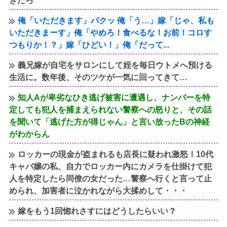
ぎだろ
俺「いただきます」パクッ 俺「う…」嫁「じゃ、私も
いただきまーす」俺「やめろ！食べるな！お前！コロす
つもりか！？」嫁「ひどい！」俺「だって...
義兄嫁が自宅をサロンにして姪を毎日ウトメへ預ける
生活に。数年後、そのツケが一気に回ってきて…
知人Aが卑劣なひき逃げ被害に遭遇し、ナンバーを特
定しても犯人を捕まえられない警察への怒りと、その話
を聞いて「逃げた方が得じゃん」と言い放ったBの神経
がわからん
ロッカーの現金が盗まれるも店長に疑われ激怒！10代
キャバ嬢の私、自力でロッカー内にカメラを仕掛けて犯
人を特定したら同僚の女だった…警察へ行くと言って止
められ、加害者に泣かれながら大揉めして・・・
嫁をもう1回惚れさすにはどうしたらいい？