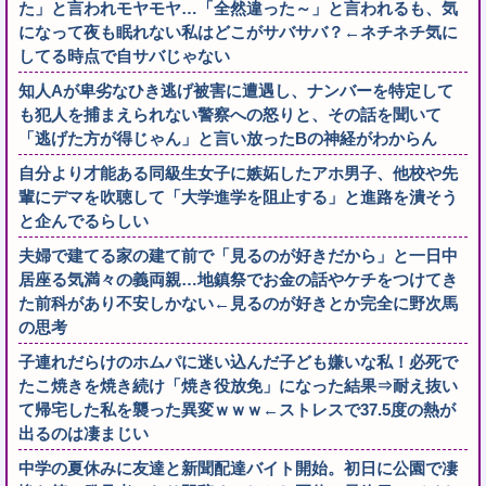
た」と言われモヤモヤ…「全然違った～」と言われるも、気
になって夜も眠れない私はどこがサバサバ？←ネチネチ気に
してる時点で自サバじゃない
知人Aが卑劣なひき逃げ被害に遭遇し、ナンバーを特定して
も犯人を捕まえられない警察への怒りと、その話を聞いて
「逃げた方が得じゃん」と言い放ったBの神経がわからん
自分より才能ある同級生女子に嫉妬したアホ男子、他校や先
輩にデマを吹聴して「大学進学を阻止する」と進路を潰そう
と企んでるらしい
夫婦で建てる家の建て前で「見るのが好きだから」と一日中
居座る気満々の義両親…地鎮祭でお金の話やケチをつけてき
た前科があり不安しかない←見るのが好きとか完全に野次馬
の思考
子連れだらけのホムパに迷い込んだ子ども嫌いな私！必死で
たこ焼きを焼き続け「焼き役放免」になった結果⇒耐え抜い
て帰宅した私を襲った異変ｗｗｗ←ストレスで37.5度の熱が
出るのは凄まじい
中学の夏休みに友達と新聞配達バイト開始。初日に公園で凄