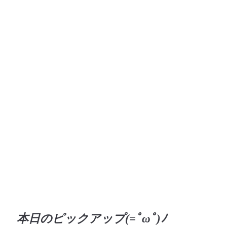
本日のピックアップ(=ﾟωﾟ)ﾉ