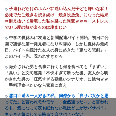
子連れだらけのホムパに迷い込んだ子ども嫌いな私！
必死でたこ焼きを焼き続け「焼き役放免」になった結果
⇒耐え抜いて帰宅した私を襲った異変ｗｗｗ←ストレス
で37.5度の熱が出るのは凄まじい
中学の夏休みに友達と新聞配達バイト開始。初日に公
園で凄惨な第一発見者になり即辞め…しかし夏休み最終
日、バイトを続けた友人の身に起きた「更なる悲劇」←
このバイト先、呪われすぎだろ
紹介された男と食事に行くも何を食べても「まずい」
「臭い」と文句連発！不快すぎて断った後、友人から明
かされた男の「狂気すぎる勘違いシナリオ」に絶句ｗｗ
←手料理食べたいなら素直に言え
悪口回避＆一人好きの私、同僚から「自サバ女かと思
ってた」と言われモヤモヤ…「全然違った～」と言われ
るも、気になって夜も眠れない私はどこがサバサバ？←
ネチネチ気にしてる時点で自サバじゃない