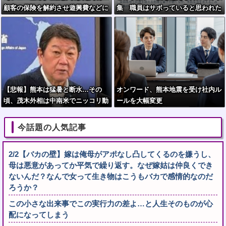
顧客の保険を解約させ遊興費などに
集 職員はサボっていると思われた
くなくて休めない現実
【悲報】熊本は猛暑と断水…その
オンワード、熊本地震を受け社内ル
頃、茂木外相は中南米でニッコリ動
ールを大幅変更
画公開
今話題の人気記事
2/2【バカの壁】嫁は俺母がアポなし凸してくるのを嫌うし、
母は悪意があってか平気で繰り返す。なぜ嫁姑は仲良くでき
ないんだ？なんで女って生き物はこうもバカで感情的なのだ
ろうか？
この小さな出来事でこの実行力の差よ…と人生そのものが心
配になってしまう