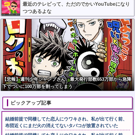
w w w w w w
最近のテレビって、ただのでかいYouTubeになり
つつあるよな
【悲報】週刊少年ジャンプさん、最大発行部数653万部から急降
下でついに100万部を割ってしまう
ピックアップ記事
結婚前提で同棲してた恋人にウワキされ、私が出て行く前、
布団近くにまだ火の消えてないタバコが放置されていた