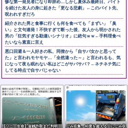
惨な第一発見者になり即辞め…しかし夏休み最終日、バイト
を続けた友人の身に起きた「更なる悲劇」←このバイト先、
呪われすぎだろ
紹介された男と食事に行くも何を食べても「まずい」「臭
い」と文句連発！不快すぎて断った後、友人から明かされた
男の「狂気すぎる勘違いシナリオ」に絶句ｗｗ←手料理食べ
たいなら素直に言え
悪口回避＆一人好きの私、同僚から「自サバ女かと思って
た」と言われモヤモヤ…「全然違った～」と言われるも、気
になって夜も眠れない私はどこがサバサバ？←ネチネチ気に
してる時点で自サバじゃない
【ソニー生命】金銭詐取また判明
ごみ収集、40度を超える日にごみ収