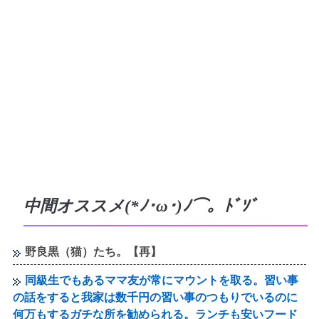
中間オススメ(*ﾉ･ω･)ﾉ⌒。ﾄﾞｿﾞ
野良黒（猫）たち。【再】
同級生でもあるママ友が常にマウントを取る。習い事
の話をすると我家は数千円の習い事のつもりでいるのに
何万もするガチな所を勧められる。ランチも安いフード