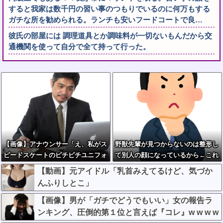
すると我家は数千円の習い事のつもりでいるのに何万もする
ガチな所を勧められる。ランチも安いフードコートで良…
彼氏の部屋には 調理道具とか調味料が一切ないもんだから交
通機関を使って自分で全て持って行った。
【画像】アナウンサー「え、私がス
野獣先輩が見つからないのは整形し
ピードスケートのピチピチユニフォ
て別人の顔になっているから←これ
ーム着るんですか…？ﾑﾁｨ！！」←
【動画】元アイドル「乳首みえてるけど、気づか
これはお前らに刺さるやろw w w w
んふりしとこ」
w w w w
【画像】男が「ガチでどうでもいい」女の報告ラ
ンキング、圧倒的第１位と言えば『コレ』w w w w