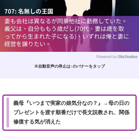
Powered by 
GliaStudios
※自動音声の停止は↑のバナーをタップ
M
u
t
e
義母『いつまで実家の娘気分なの？』→母の日の
プレゼントを渡す順番だけで長文説教され、関係
修復する気が消えた