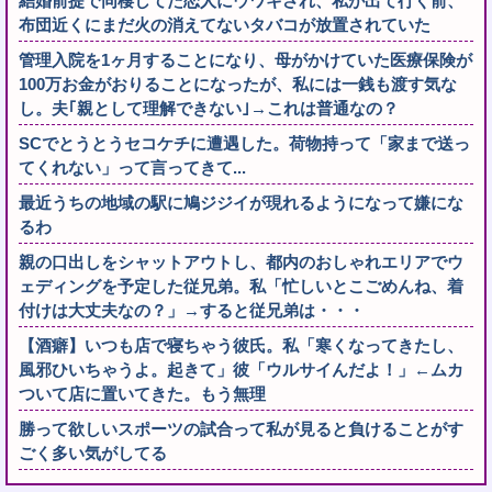
結婚前提で同棲してた恋人にウワキされ、私が出て行く前、
布団近くにまだ火の消えてないタバコが放置されていた
管理入院を1ヶ月することになり、母がかけていた医療保険が
100万お金がおりることになったが、私には一銭も渡す気な
し。夫｢親として理解できない｣→これは普通なの？
SCでとうとうセコケチに遭遇した。荷物持って「家まで送っ
てくれない」って言ってきて...
最近うちの地域の駅に鳩ジジイが現れるようになって嫌にな
るわ
親の口出しをシャットアウトし、都内のおしゃれエリアでウ
ェディングを予定した従兄弟。私「忙しいとこごめんね、着
付けは大丈夫なの？」→すると従兄弟は・・・
【酒癖】いつも店で寝ちゃう彼氏。私「寒くなってきたし、
風邪ひいちゃうよ。起きて」彼「ウルサイんだよ！」←ムカ
ついて店に置いてきた。もう無理
勝って欲しいスポーツの試合って私が見ると負けることがす
ごく多い気がしてる