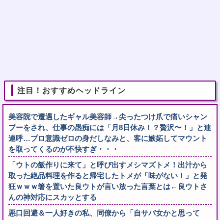
注目！おすすめヘッドライン
美容院で遭遇したギャル美容師→尖ったつけ爪で痛いシャン
プーをされ、仕事の愚痴には「月8日休み！？贅沢〜！」と連
連呼…プロ意識ゼロの身だしなみと、客に嫉妬してマウント
を取ってくるのが不快すぎ・・・
「ウトの飯作りに来て」と呼び出すメシマズトメ！出汁から
取った絶品料理を作ると帰宅したトメが「味がない！」と発
狂ｗｗｗ箸を置いた良ウトが言い放った言葉とは←良ウトさ
んの神対応にスカッとする
悪口回避＆一人好きの私、同僚から「自サバ女かと思って