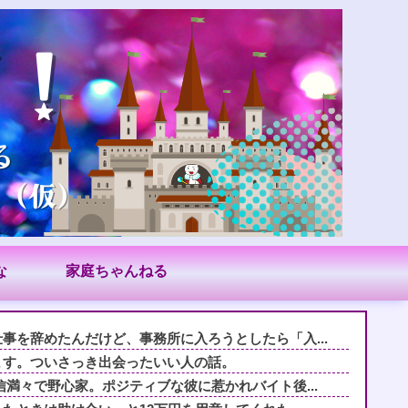
な
家庭ちゃんねる
事を辞めたんだけど、事務所に入ろうとしたら「入...
ます。ついさっき出会ったいい人の話。
信満々で野心家。ポジティブな彼に惹かれバイト後...