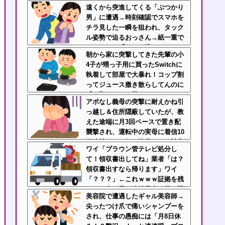
だったんだがｗｗｗデザイナーは
遠くから突進してくる「ぶつかり
客をバカにしてるのか？
男」に遭遇→時刻確認でスマホを
チラ見した一瞬を狙われ、タック
ル姿勢で迫るおっさん→紙一重で
かわしたら「なんで避けられるん
朝から家に突撃してきた先輩の小
だよ！」と絶叫逃走
4子が甥っ子用に買ったSwitchに
執着して部屋で大暴れ！コップ割
ってジュース撒き散らしてんのに
「お願いしたら貰えるかもｗ」と
アポなし義母の突撃に耐えかね引
ヘラヘラ笑って片付けもしない…
っ越し＆住所隠蔽していたが、教
先輩にブチ切れそう
えた途端に月3回ペースで置き配
襲撃され、運転中の実母に着信10
件連投する狂気→注意すると被害
ワイ「ブラウン管テレビ処分し
妄想でこちらを悪人扱い・・
て！領収書出してね」業者「は？
領収書出すなら帰ります」ワイ
「？？？」←これｗｗｗ証拠を残
せない真っ黒な違法業者を秒で撃
美容院で遭遇したギャル美容師→
退
尖ったつけ爪で痛いシャンプーを
され、仕事の愚痴には「月8日休