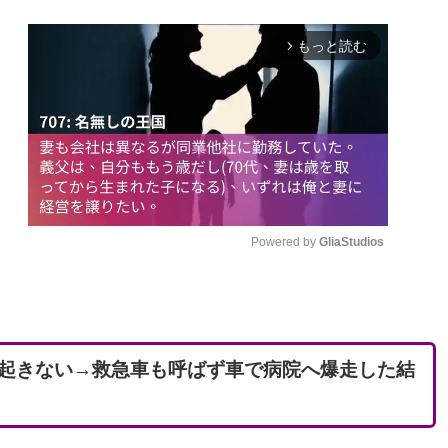
もっと読む
arrow_forward_ios
Powered by 
GliaStudios
M
u
t
起きない→救急車も呼ばず車で病院へ爆走した結
e