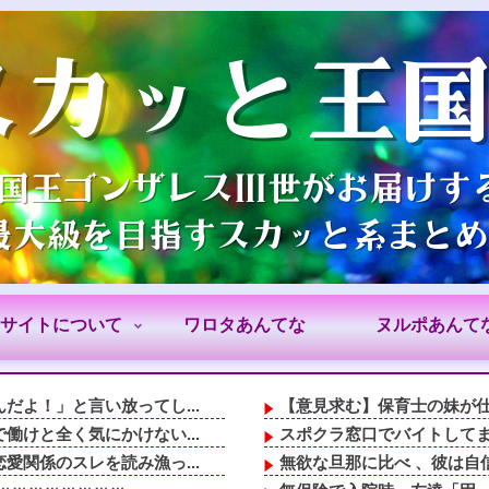
サイトについて
ワロタあんてな
ヌルポあんて
よ！」と言い放ってし...
【意見求む】保育士の妹が仕
けと全く気にかけない...
スポクラ窓口でバイトして
関係のスレを読み漁っ...
無欲な旦那に比べ 、彼は自