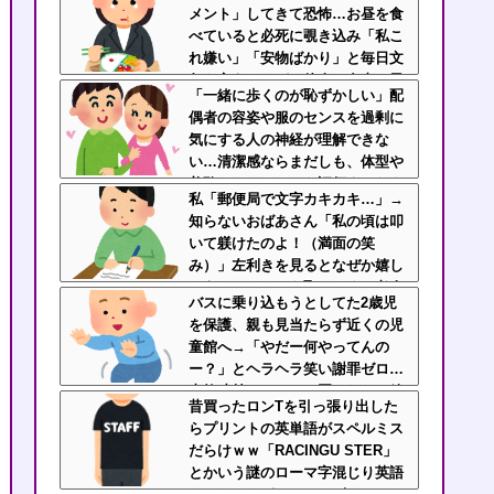
メント」してきて恐怖…お昼を食
べていると必死に覗き込み「私こ
れ嫌い」「安物ばかり」と毎日文
句を言うんだが、他人の食事に異
「一緒に歩くのが恥ずかしい」配
様な執着を見せるのまじでストレ
偶者の容姿や服のセンスを過剰に
ス
気にする人の神経が理解できな
い…清潔感ならまだしも、体型や
美醜でパートナーを評価するなよ
私「郵便局で文字カキカキ…」→
知らないおばあさん「私の頃は叩
いて躾けたのよ！（満面の笑
み）」左利きを見るとなぜか嬉し
そうにマウントを取ってくる老人
バスに乗り込もうとしてた2歳児
なんなん？
を保護、親も見当たらず近くの児
童館へ→「やだー何やってんの
ー？」とヘラヘラ笑い謝罪ゼロ…
事故寸前だったのに悪びれない放
昔買ったロンTを引っ張り出した
置親なんなの？
らプリントの英単語がスペルミス
だらけｗｗ「RACINGU STER」
とかいう謎のローマ字混じり英語