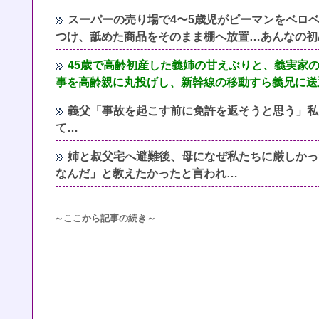
スーパーの売り場で4〜5歳児がピーマンをベロ
つけ、舐めた商品をそのまま棚へ放置…あんなの初
45歳で高齢初産した義姉の甘えぶりと、義実家
事を高齢親に丸投げし、新幹線の移動すら義兄に送
義父「事故を起こす前に免許を返そうと思う」私
て…
姉と叔父宅へ避難後、母になぜ私たちに厳しかっ
なんだ」と教えたかったと言われ…
～ここから記事の続き～