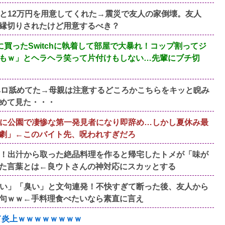
と12万円を用意してくれた→震災で友人の家倒壊。友人
縁切りされたけど用意するべき？
買ったSwitchに執着して部屋で大暴れ！コップ割ってジ
もｗ」とヘラヘラ笑って片付けもしない…先輩にブチ切
ベロ舐めてた→母親は注意するどころかこちらをキッと睨み
めて見た・・・
に公園で凄惨な第一発見者になり即辞め…しかし夏休み最
劇」←このバイト先、呪われすぎだろ
！出汁から取った絶品料理を作ると帰宅したトメが「味が
た言葉とは←良ウトさんの神対応にスカッとする
い」「臭い」と文句連発！不快すぎて断った後、友人から
句ｗｗ←手料理食べたいなら素直に言え
て炎上ｗｗｗｗｗｗｗｗ