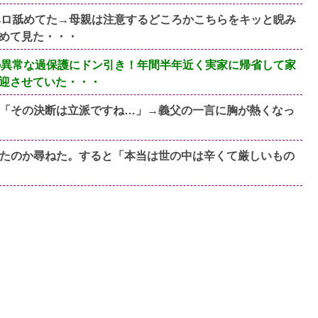
ベロ舐めてた→母親は注意するどころかこちらをキッと睨み
めて見た・・・
の異常な過保護にドン引き！年間半年近く実家に帰省して家
迎させていた・・・
「その決断は立派ですね…」→義父の一言に胸が熱くなっ
たのか尋ねた。すると「本当は世の中は辛くて厳しいもの