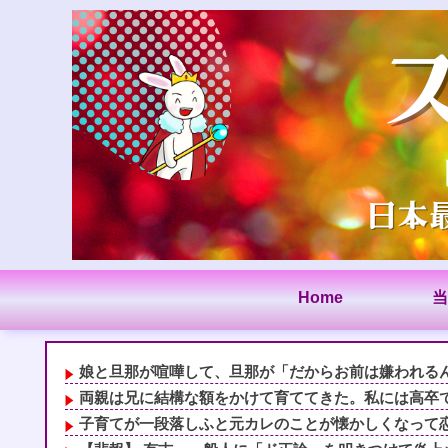
Home
当
娘と旦那が喧嘩して、旦那が「だからお前は嫌われるんだ
両親は兄に結構な額をかけて育ててきた。私には高卒で働
子育てが一段落しふと元カレのことが懐かしくなって恋愛