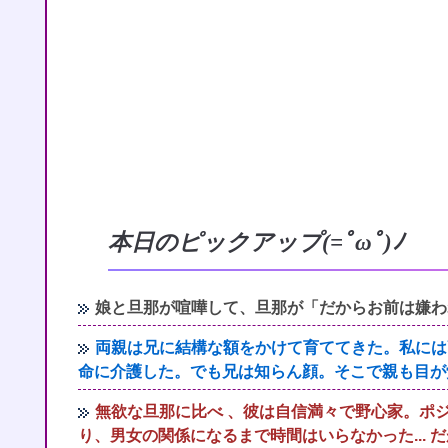
本日のピックアップ(=ﾟωﾟ)ﾉ
娘と旦那が喧嘩して、旦那が「だからお前は嫌わ
両親は兄に結構な額をかけて育ててきた。私には
命に介護した。でも兄は知らん顔。そこで親も目が
無欲な旦那に比べ 、彼は自信満々で野心家。ポ
り、男女の関係になるまで時間はいらなかった... 