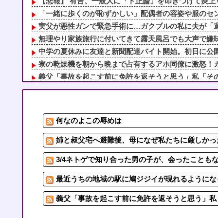
【悲報】 有吉、一般人に「ド正論」を叩きつけて炎上
「一緒に歩くのが恥ずかしい」配偶者の容姿や服のセンス
実父が悪性ガンで緊急手術に…ガクブルの私に夫が「週末
無理やり家族旅行に付いてきて露天風呂でも大声で嫌味を
中学の夏休みに友達と新聞配達バイト開始。初日に公園で
寮の乾燥機を朝から晩まで占有するアホ同僚に激怒！カゴ
義父「事故を起こす前に免許を返そうと思う」私「その決
派遣「勤務態度悪いので一旦シフト未定にしますね」俺「
【ワロタ】ｴｾ不思議ちゃんこじらせて病んでる系に憧れ
中学の夏休みに友達と新聞配達バイト開始。初日に公園で
何なのよこの辱めは
姉と叔父宅へ避難後、母になぜ私たちに厳しかったのか尋
子連れだらけのホムパに迷い込んだ子ども嫌いな私！必死
姉と叔父宅へ避難後、母になぜ私たちに厳しかった
3/4ネトゲで知り合った男の子が、会ったことも
最近うちの地域の駅に鳩ジジイが現れるようにな
義父「事故を起こす前に免許を返そうと思う」私「