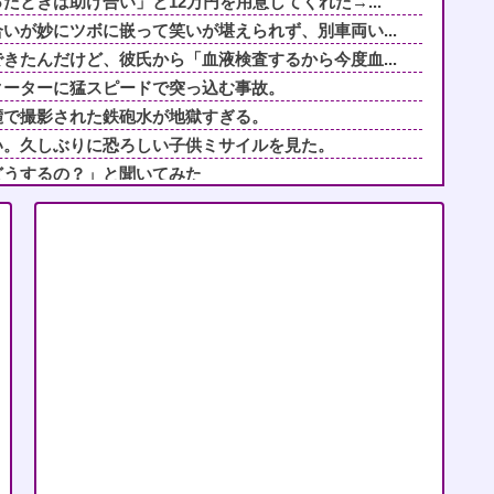
たときは助け合い」と12万円を用意してくれた→...
いが妙にツボに嵌って笑いが堪えられず、別車両い...
きたんだけど、彼氏から「血液検査するから今度血...
クーターに猛スピードで突っ込む事故。
麓で撮影された鉄砲水が地獄すぎる。
い。久しぶりに恐ろしい子供ミサイルを見た。
どうするの？」と聞いてみた
師→尖ったつけ爪で痛いシャンプーをされ、仕事の...
児がピーマンをベロベロ舐めてた→母親は注意する...
甘えぶりと、義実家の異常な過保護にドン引き！年...
ぜ私たちに厳しかったのか尋ねた。すると「本当は...