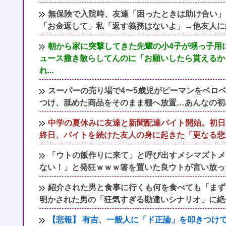
無保険で入院時、友達「困ったときは助け合い」
「お金返して」私「返す義務はないよ」→他友人に
朝から家に突撃してきた先輩の小4子が甥っ子用に
ュース撒き散らしてんのに「お願いしたら貰えるか
れ...
スーパーの売り場で4〜5歳児がピーマンをベロ
つけ、舐めた商品をそのまま棚へ放置…あんなの初
中学の夏休みに友達と新聞配達バイト開始。初日
終日、バイトを続けた友人の身に起きた「更なる悲
「ウトの飯作りに来て」と呼び出すメシマズトメ
ない！」と発狂ｗｗｗ箸を置いた良ウトが言い放っ
紹介された男と食事に行くも何を食べても「まず
明かされた男の「狂気すぎる勘違いシナリオ」に絶
【悲報】 有吉、一般人に「ド正論」を叩きつけ