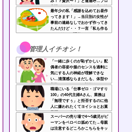
み！？贅沢〜！」と連連呼…プロ
意識ゼロの身だしなみと、客に嫉
最年少の私「感謝を込めてお昼作
妬してマウントを取ってくるのが
ってきます！」→当日別の女性が
不快すぎ・・・
事前の連絡なしでおかず作ってき
たんだけど・・？一言「私も作る
ね」があれば調整できたのに…モ
ヤモヤが止まらない
管理人イチオシ！
「一緒に歩くのが恥ずかしい」配
偶者の容姿や服のセンスを過剰に
気にする人の神経が理解できな
い…清潔感ならまだしも、体型や
美醜でパートナーを評価するなよ
職場にいる「仕事ゼロ・ゴマすり
100」の40代主婦Aさん、業務は
「無理ですぅ」と拒否するのに他
人に嫌われたくてヨイショとお菓
子配りだけ全力すぎる
スーパーの売り場で4〜5歳児がピ
ーマンをベロベロ舐めてた→母親
は注意するどころかこちらをキッ