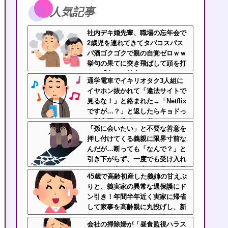
人気記事
社内デキ婚先輩、職場の忘年会で
2歳児を連れてきてタバコスパス
パ酒ゴクゴクで親の自覚ゼロｗｗ
挙句の果てに突き飛ばして頭を打
たせ「久々の外食でゆっくりした
通学電車でイキリオタク3人組に
いんだよ！」にドン引き
イヤホン抜かれて「違法サイトで
見るな！」と絡まれた→「Netflix
ですが…？」と返したらキョドっ
て別車両へ逃走…20代にもなって
「孫に会いたい」と不要な善意を
群れてイキってくんな
押し付けてくる義親に限界寸前な
んだが…断っても「なんで？」と
引き下がらず、一度でも受け入れ
るとつけ上がり、夫の注意も効果
45歳で高齢初産した義姉の甘えぶ
がなく、拒否し続けることで精神
りと、義実家の異常な過保護にド
的に追い詰められてる
ン引き！年間半年近く実家に帰省
して家事を高齢親に丸投げし、新
幹線の移動すら義兄に送迎させて
会社の掃除婦が「昼食監視ハラス
いた・・・