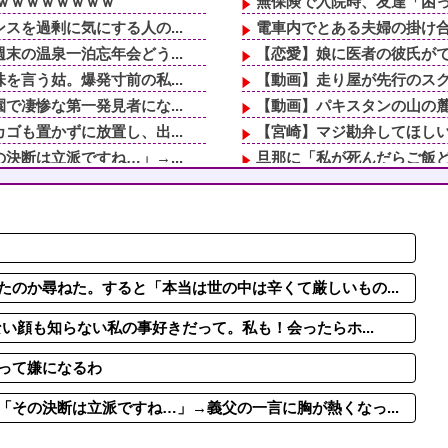
ｗｗｗｗｗｗｗｗ
無保険で入院時、友達「困っ
を過剰に気にする人の...
電車内でとある夫婦の掛け合
の温泉一泊忘年会どう...
【恋愛】娘に医者の彼氏がで
言う姑。爆発寸前の私...
【動画】走り屋が先行のス
凄惨な第一発見者にな...
【動画】パキスタンの山の
も置かずに放置し、出...
【宮崎】マジ勘弁してほし
断は立派ですね…」→...
旦那に「私が死んだらご飯
じゃあ辞めますね」派...
美容院で遭遇したギャル美容
てた時期に、路上で気...
スーパーの売り場で4〜5歳
凄惨な第一発見者にな...
45歳で高齢初産した義姉の
ねた。すると「本当は...
何なのよこの辱めは
でたこ焼きを焼き続け...
姉と叔父宅へ避難後、母にな
のか尋ねた。すると「本当は世の中は辛くて厳しいもの...
ない顔も知らない私の事好きだって。私も！会ったらホ...
って嫌になるわ
その決断は立派ですね…」→義父の一言に胸が熱くなっ...