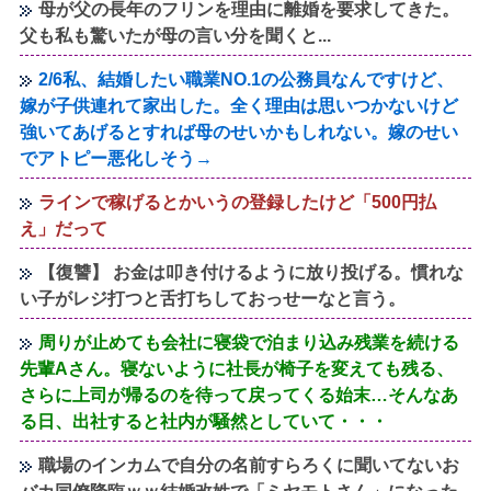
母が父の長年のフリンを理由に離婚を要求してきた。
父も私も驚いたが母の言い分を聞くと...
2/6私、結婚したい職業NO.1の公務員なんですけど、
嫁が子供連れて家出した。全く理由は思いつかないけど
強いてあげるとすれば母のせいかもしれない。嫁のせい
でアトピー悪化しそう→
ラインで稼げるとかいうの登録したけど「500円払
え」だって
【復讐】 お金は叩き付けるように放り投げる。慣れな
い子がレジ打つと舌打ちしておっせーなと言う。
周りが止めても会社に寝袋で泊まり込み残業を続ける
先輩Aさん。寝ないように社長が椅子を変えても残る、
さらに上司が帰るのを待って戻ってくる始末…そんなあ
る日、出社すると社内が騒然としていて・・・
職場のインカムで自分の名前すらろくに聞いてないお