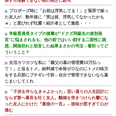
怖すら理解できない頭の弱さに絶句
プロポーズ時に「お前は浮気してる！」と冤罪で振っ
た友人が、数年後に「実は彼、浮気してなかったかも
ｗ」と悪びれず吐露！紹介者として激怒・・・
学級委員長タイプの後輩が“ドクズ同級生の差別発
言”に悩まされるも、他の前ではいい顔する二面性に困
惑…関係切れと助言した結果まさかの号泣→着拒ってど
ういうこと？
生活カツカツな私に「義父の墓の管理費10万払っ
て！」と迫るトメ。給料減で余裕ゼロなのにトメの味方
をする旦那にブチギレ寸前←自分で管理できないなら墓
じまいしてくれ
「子供を作らなきゃよかった」思い通りの人生設計に
ならず妻へ暴言を吐く友人。離婚を突きつけられ鬱にな
った友人にかけた『最後の一言』←後味が悪すぎて心が
痛む