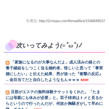
引用元:
http://2chspa.com/thread/live/1548848537
次いってみよう(=ﾟωﾟ)ﾉ
「家族になるのが大事なんだよ」成人済みの娘との
養子縁組をしつこく迫る婚約者。怪しいと思って「事実
婚にしたい」と伝えた結果、男が放った『衝撃の反応』
←金目当てだと自白したようなもんｗｗｗ
NEW!
旦那がエステの無料体験チケットをくれた。「たま
には母親にも休みが必要」と。双子姉弟はトメと見るか
らというので行ったんだが、何故か胸騒ぎがして早めに