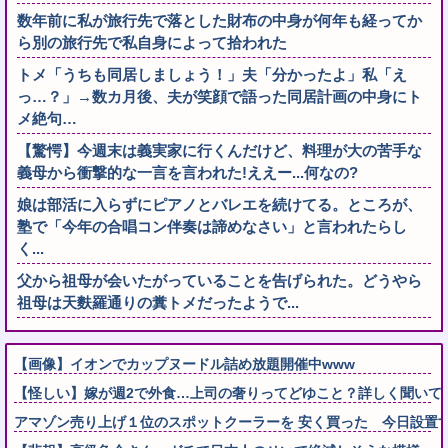
数年前に私が旅行先で落とした財布の中身が何年も経ってか
ら別の旅行先で私自身によって拾われた
トメ「うちも同居しましょう！」夫「分かったよ」私「え
っ…？」→数カ月後、夫が笑顔で語った同居計画の中身にト
メ絶句…
【驚愕】今週末は義実家に行くんだけど、料理が大の苦手な
義母から衝撃的な一言を言われた!ええー...何なの?
娘は部活に入らずにピアノとバレエを続けてる。ところが、
塾で「今年の合唱コン伴奏は諦めなさい」と言われたらし
く...
父から祖母が会いたがっていることを告げられた。どうやら
祖母は天麩羅通りの糞トメだったようで...
【画像】イオンでカップヌードル詰め放題開催中www
【怪しい】嫁が週2で外食…上司の奢りってどゆこと？詳しく聞いて
アマゾン売り上げ１位のスポットクーラーを 安く買った 今日設置