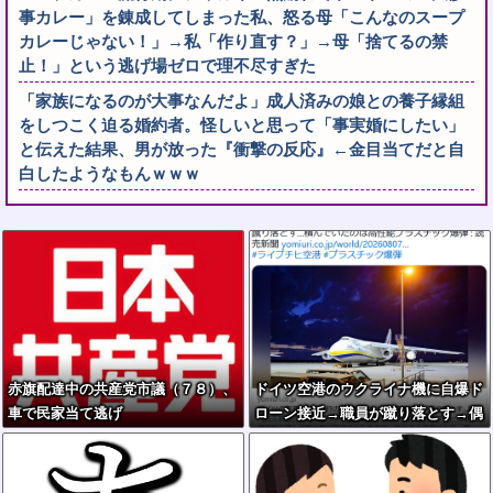
事カレー」を錬成してしまった私、怒る母「こんなのスープ
カレーじゃない！」→私「作り直す？」→母「捨てるの禁
止！」という逃げ場ゼロで理不尽すぎた
「家族になるのが大事なんだよ」成人済みの娘との養子縁組
をしつこく迫る婚約者。怪しいと思って「事実婚にしたい」
と伝えた結果、男が放った『衝撃の反応』←金目当てだと自
白したようなもんｗｗｗ
赤旗配達中の共産党市議（７８）、
ドイツ空港のウクライナ機に自爆ド
車で民家当て逃げ
ローン接近→職員が蹴り落とす→偶
然起爆装置が壊れセーフ