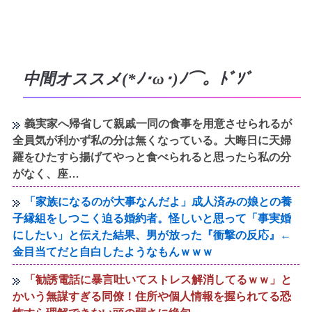
中間オススメ(*ﾉ･ω･)ﾉ⌒。ﾄﾞｿﾞ
義実家へ帰省して親戚一同の食事を用意させられるが
全員気が利かず私の分は無くなっている。大晦日に天婦
羅をひたすら揚げてやっと食べられると思ったら私の分
がなく、座…
「家族になるのが大事なんだよ」成人済みの娘との養
子縁組をしつこく迫る婚約者。怪しいと思って「事実婚
にしたい」と伝えた結果、男が放った『衝撃の反応』←
金目当てだと自白したようなもんｗｗｗ
「勧誘電話に暴言吐いてストレス解消してるｗｗ」と
かいう無謀すぎる同僚！住所や個人情報を握られてる恐