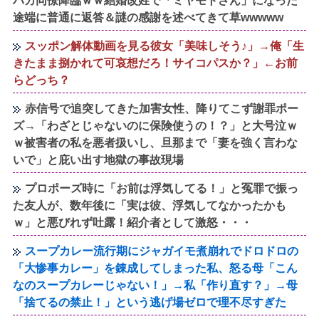
バカ同僚降臨ｗｗ結婚改姓で「ミヤモトさん」になった
途端に普通に返答＆謎の感謝を述べてきて草wwwww
スッポン解体動画を見る彼女「美味しそう♪」→俺「生
きたまま捌かれて可哀想だろ！サイコパスか？」←お前
らどっち？
赤信号で追突してきた加害女性、降りてこず謝罪ポー
ズ→「わざとじゃないのに保険使うの！？」と大号泣ｗ
ｗ被害者の私を悪者扱いし、旦那まで「妻を強く言わな
いで」と庇い出す地獄の事故現場
プロポーズ時に「お前は浮気してる！」と冤罪で振っ
た友人が、数年後に「実は彼、浮気してなかったかも
ｗ」と悪びれず吐露！紹介者として激怒・・・
スープカレー流行期にジャガイモ煮崩れでドロドロの
「大惨事カレー」を錬成してしまった私、怒る母「こん
なのスープカレーじゃない！」→私「作り直す？」→母
「捨てるの禁止！」という逃げ場ゼロで理不尽すぎた