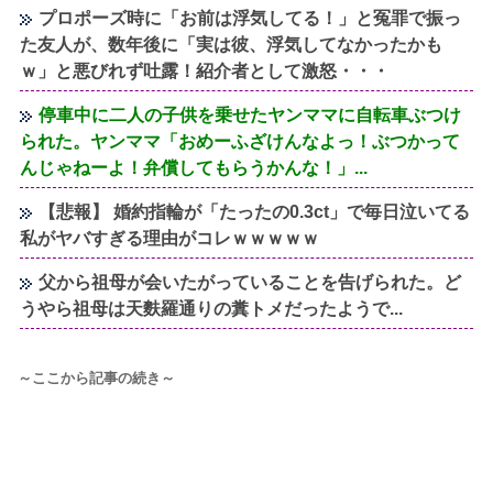
プロポーズ時に「お前は浮気してる！」と冤罪で振っ
た友人が、数年後に「実は彼、浮気してなかったかも
ｗ」と悪びれず吐露！紹介者として激怒・・・
停車中に二人の子供を乗せたヤンママに自転車ぶつけ
られた。ヤンママ「おめーふざけんなよっ！ぶつかって
んじゃねーよ！弁償してもらうかんな！」...
【悲報】 婚約指輪が「たったの0.3ct」で毎日泣いてる
私がヤバすぎる理由がコレｗｗｗｗｗ
父から祖母が会いたがっていることを告げられた。ど
うやら祖母は天麩羅通りの糞トメだったようで...
～ここから記事の続き～