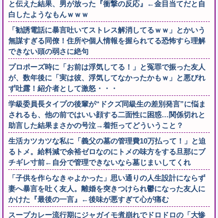
と伝えた結果、男が放った『衝撃の反応』←金目当てだと自
白したようなもんｗｗｗ
「勧誘電話に暴言吐いてストレス解消してるｗｗ」とかいう
無謀すぎる同僚！住所や個人情報を握られてる恐怖すら理解
できない頭の弱さに絶句
プロポーズ時に「お前は浮気してる！」と冤罪で振った友人
が、数年後に「実は彼、浮気してなかったかもｗ」と悪びれ
ず吐露！紹介者として激怒・・・
学級委員長タイプの後輩が“ドクズ同級生の差別発言”に悩ま
されるも、他の前ではいい顔する二面性に困惑…関係切れと
助言した結果まさかの号泣→着拒ってどういうこと？
生活カツカツな私に「義父の墓の管理費10万払って！」と迫
るトメ。給料減で余裕ゼロなのにトメの味方をする旦那にブ
チギレ寸前←自分で管理できないなら墓じまいしてくれ
「子供を作らなきゃよかった」思い通りの人生設計にならず
妻へ暴言を吐く友人。離婚を突きつけられ鬱になった友人に
かけた『最後の一言』←後味が悪すぎて心が痛む
スープカレー流行期にジャガイモ煮崩れでドロドロの「大惨