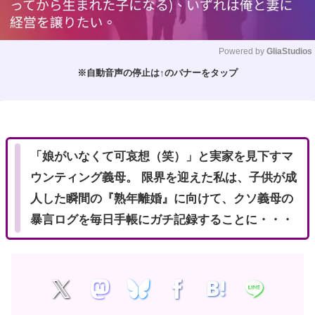
Powered by 
GliaStudios
※自動音声の停止は↑のバナーをタップ
M
u
t
e
「娘がいなくて可哀想（笑）」と実家を見下すマ
ウンティング義母。 限界を迎えた私は、子供が成
人した瞬間の『熟年離婚』に向けて、クソ義母の
暴言ログを毎日手帳にガチ記録することに・・・