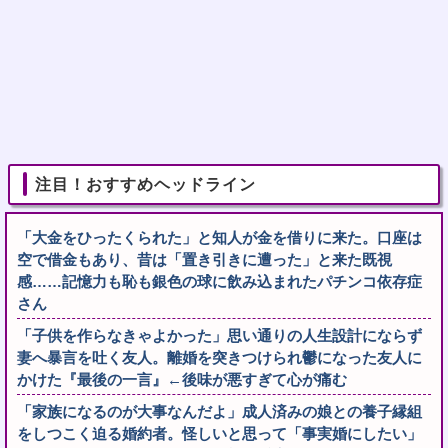
注目！おすすめヘッドライン
「大金をひったくられた」と知人が金を借りに来た。口座は
空で借金もあり、昔は「置き引きに遭った」と来た既視
感……記憶力も恥も銀色の球に飲み込まれたパチンコ依存症
さん
「子供を作らなきゃよかった」思い通りの人生設計にならず
妻へ暴言を吐く友人。離婚を突きつけられ鬱になった友人に
かけた『最後の一言』←後味が悪すぎて心が痛む
「家族になるのが大事なんだよ」成人済みの娘との養子縁組
をしつこく迫る婚約者。怪しいと思って「事実婚にしたい」