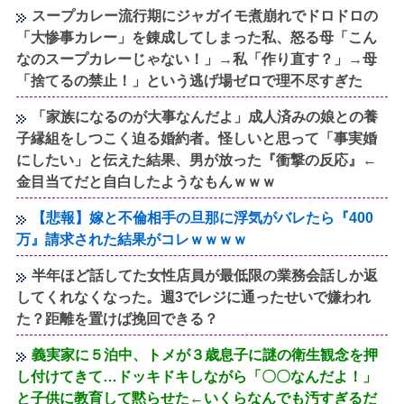
スープカレー流行期にジャガイモ煮崩れでドロドロの
「大惨事カレー」を錬成してしまった私、怒る母「こん
なのスープカレーじゃない！」→私「作り直す？」→母
「捨てるの禁止！」という逃げ場ゼロで理不尽すぎた
「家族になるのが大事なんだよ」成人済みの娘との養
子縁組をしつこく迫る婚約者。怪しいと思って「事実婚
にしたい」と伝えた結果、男が放った『衝撃の反応』←
金目当てだと自白したようなもんｗｗｗ
【悲報】嫁と不倫相手の旦那に浮気がバレたら『400
万』請求された結果がコレｗｗｗｗ
半年ほど話してた女性店員が最低限の業務会話しか返
してくれなくなった。週3でレジに通ったせいで嫌われ
た？距離を置けば挽回できる？
義実家に５泊中、トメが３歳息子に謎の衛生観念を押
し付けてきて…ドッキドキしながら「〇〇なんだよ！」
と子供に教育して黙らせた←いくらなんでも汚すぎるだ