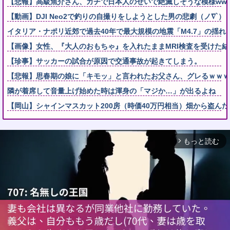
【悲報】高級魚介さん、ガチで日本人のせいで絶滅しそうな模様wwwww
【動画】DJI Neo2で釣りの自撮りをしようとした男の悲劇（ノ∇`）
イタリア・ナポリ近郊で過去40年で最大規模の地震「M4.7」の揺れ
【画像】女性、『大人のおもちゃ』を入れたままMRI検査を受けた結
【珍事】サッカーの試合が原因で交通事故が起きてしまう。
【悲報】思春期の娘に「キモッ」と言われたお父さん、グレるｗｗｗ
隣が着席して音量上げ始めた時は渾身の「マジか…」が出るよね
【岡山】シャインマスカット200房（時価40万円相当）畑から盗んだ
もっと読む
arrow_forward_ios