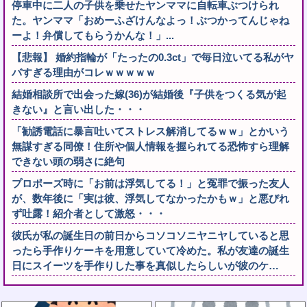
停車中に二人の子供を乗せたヤンママに自転車ぶつけられ
た。ヤンママ「おめーふざけんなよっ！ぶつかってんじゃね
ーよ！弁償してもらうかんな！」...
【悲報】 婚約指輪が「たったの0.3ct」で毎日泣いてる私がヤ
バすぎる理由がコレｗｗｗｗｗ
結婚相談所で出会った嫁(36)が結婚後『子供をつくる気が起
きない』と言い出した・・・
「勧誘電話に暴言吐いてストレス解消してるｗｗ」とかいう
無謀すぎる同僚！住所や個人情報を握られてる恐怖すら理解
できない頭の弱さに絶句
プロポーズ時に「お前は浮気してる！」と冤罪で振った友人
が、数年後に「実は彼、浮気してなかったかもｗ」と悪びれ
ず吐露！紹介者として激怒・・・
彼氏が私の誕生日の前日からコソコソニヤニヤしていると思
ったら手作りケーキを用意していて冷めた。私が友達の誕生
日にスイーツを手作りした事を真似したらしいが彼のケ…