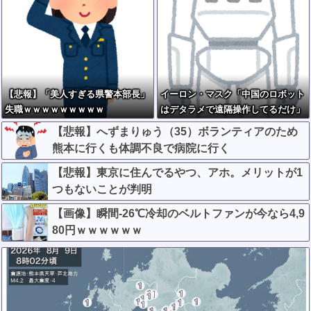
【悲報】「美人すぎる県警本部長」
イーロン・マスク「中国のロボット
失職ｗｗｗｗｗｗｗｗｗ
はデタラメで遠隔操作してるだけ」
【悲報】へずまりゅう（35）ボランティアのため
熊本に行くも体調不良で病院に行く
【悲報】東京に住んでるやつ、アホ。メリットが1
つもないことが判明
【画像】瞬間-26℃冷却のベルトファンが今なら4,9
80円ｗｗｗｗｗｗ