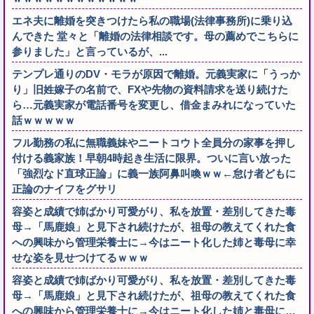
エネ夫に離婚を突きつけたら私の職場(法律事務所)に乗り込
んできた 堂々と「離婚の法律相談です。母の薦めでこちらに
参りました」と言っているが、...
テンプレ通りのDV・モラが原因で離婚。元義実家に「うっか
り」旧姓嫁子の名前で、FXや先物の資料請求を送り続けた
ら…元義実家が電話番号を変更し、借金まみれになっていた
話ｗｗｗｗｗ
フル勤務の私に無職義妹やニートコウト全員分の家事を押し
付ける義家族！早朝4時起き生活に限界。ついに言い放った
「強烈なド直球正論」に義一族阿鼻叫喚ｗｗ←怠け者どもに
正論のナイフをグサリ
容姿と成績で姉ばかり可愛がり、私を放置・差別してきた毒
母→「馬鹿娘」と見下され続けたが、祖母の教えてくれた食
への興味から管理栄養士に→今はニート化した姉と毒母に幸
せな姿を見せつけてるｗｗｗ
容姿と成績で姉ばかり可愛がり、私を放置・差別してきた毒
母→「馬鹿娘」と見下され続けたが、祖母の教えてくれた食
への興味から管理栄養士に→今はニート化した姉と毒母に…