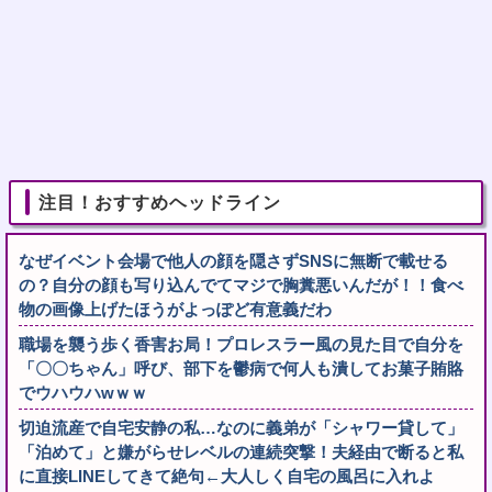
注目！おすすめヘッドライン
なぜイベント会場で他人の顔を隠さずSNSに無断で載せる
の？自分の顔も写り込んでてマジで胸糞悪いんだが！！食べ
物の画像上げたほうがよっぽど有意義だわ
職場を襲う歩く香害お局！プロレスラー風の見た目で自分を
「〇〇ちゃん」呼び、部下を鬱病で何人も潰してお菓子賄賂
でウハウハwｗｗ
切迫流産で自宅安静の私…なのに義弟が「シャワー貸して」
「泊めて」と嫌がらせレベルの連続突撃！夫経由で断ると私
に直接LINEしてきて絶句←大人しく自宅の風呂に入れよ