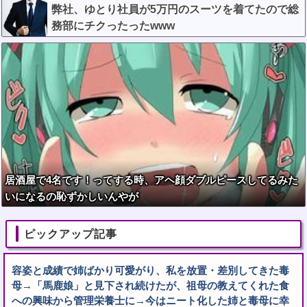
りまくりw w w w w w w w w
弊社、ゆとり社員が5万円のスーツを着てたので総
務部にチクったったwww
居酒屋で4名です！ってする時、アヘ顔ダブルピースしてるみた
いになるの恥ずかしいんやが
ピックアップ記事
容姿と成績で姉ばかり可愛がり、私を放置・差別してきた毒
母→「馬鹿娘」と見下され続けたが、祖母の教えてくれた食
への興味から管理栄養士に→今はニート化した姉と毒母に幸