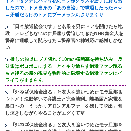
トメ！冬ソナにハマり私のヨン様グッズを勝手に持ち出
したので、トメ自身の「あの自論」で撃退したったｗｗ
←矛盾だらけのトメにブーメラン刺さりまくり
「日本放送協会です」と名乗る男にドアを開けたら地
獄…テレビもないのに居座り脅迫してきたNHK集金人を
警察に通報して黙らせた←警察官の神対応に感謝しかな
い
推しの脱退にブチ切れて10mの横断幕を持ち込み「反
対派はボコボコにする」とイキり散らす過激ファン現る
ｗｗ後ろの席の視界を物理的に破壊する過激ファンにイ
ライラが止まらん
「ﾀﾋねば保険金出る」と友人を追いつめたモラ旦那＆
ウトメ！洗脳解いて弁護士と完全勝利。離婚届と家電＆
裏口への「うっかりアロンアルファ」を残して脱出←悔
し泣きしながらやることがエグくて草
「ﾀﾋねば保険金出る」と友人を追いつめたモラ旦那＆