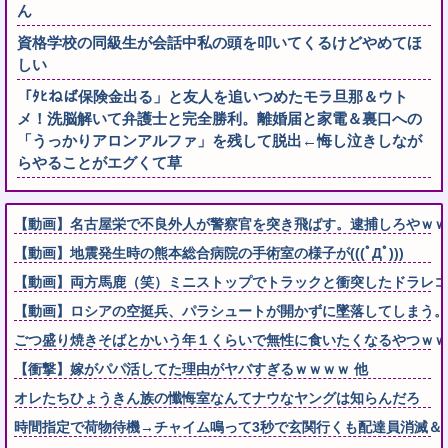
ん
資格学校の同級生が会話中私の頭を叩いてくるけどやめてほ
しい
「ﾀﾋねば保険金出る」と友人を追いつめたモラ旦那＆ウト
メ！洗脳解いて弁護士と完全勝利。離婚届と家電＆裏口への
「うっかりアロンアルファ」を残して脱出←悔し泣きしなが
らやることがエグくて草
【動画】名古屋栄で不良外人が警察官を突き飛ばす。逮捕しろやｗｗ
【動画】地震発生時の熊本総合病院の手術室の様子が(((ﾟДﾟ)))
【動画】両方馬鹿（笑）ミニストップでトラックと衝突したドラレコ
【動画】ロシアの空挺兵、パラシュートが開かずに墜落してしまう。
ごつ盛り焼きそばとかいう年１くらいで無性に食いたくなるやつｗｗ
【衝撃】嫁がパパ活してた理由がヤバすぎるｗｗｗｗ 他
オレたちひょうきん族の懺悔室なんてナウなヤングは知らんだろ
時間指定で荷物待機→チャイム鳴って3秒で玄関行くも配達員消滅＆