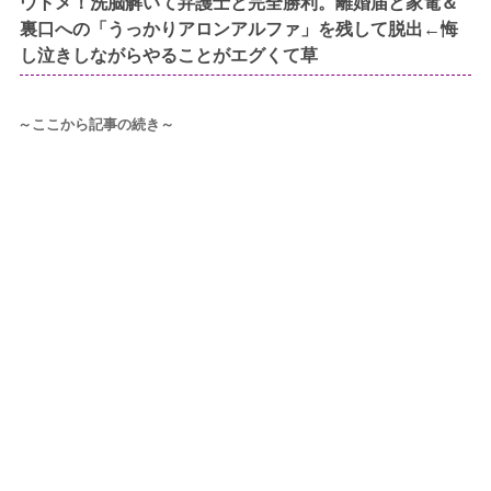
ウトメ！洗脳解いて弁護士と完全勝利。離婚届と家電＆
裏口への「うっかりアロンアルファ」を残して脱出←悔
し泣きしながらやることがエグくて草
～ここから記事の続き～