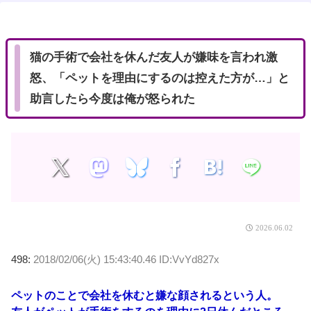
t
e
猫の手術で会社を休んだ友人が嫌味を言われ激
怒、「ペットを理由にするのは控えた方が…」と
助言したら今度は俺が怒られた
2026.06.02
498:
2018/02/06(火) 15:43:40.46 ID:VvYd827x
ペットのことで会社を休むと嫌な顔されるという人。