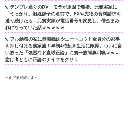
テンプレ通りのDV・モラが原因で離婚。元義実家に
「うっかり」旧姓嫁子の名前で、FXや先物の資料請求を
送り続けたら…元義実家が電話番号を変更し、借金まみ
れになっていた話ｗｗｗｗｗ
フル勤務の私に無職義妹やニートコウト全員分の家事
を押し付ける義家族！早朝4時起き生活に限界。ついに言
い放った「強烈なド直球正論」に義一族阿鼻叫喚ｗｗ←
怠け者どもに正論のナイフをグサリ
～まだまだ続くよ～