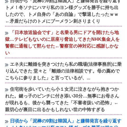
日頃から「泥棒の9割は韓国人」と嫌韓発言を繰り返す
トメ！冬ソナにハマり私のヨン様グッズを勝手に持ち出
したので、トメ自身の「あの自論」で撃退したったｗｗ
←矛盾だらけのトメにブーメラン刺さりまくり
「日本放送協会です」と名乗る男にドアを開けたら地
獄…テレビもないのに居座り脅迫してきたNHK集金人を
警察に通報して黙らせた←警察官の神対応に感謝しかな
い
エネ夫に離婚を突きつけたら私の職場(法律事務所)に乗
り込んできた 堂々と「離婚の法律相談です。母の薦めで
こちらに参りました」と言っているが、...
住宅街を歩いていたら小１女児に泣きながら抱きつか
れた。鍵っ子のピンチに付き添い30分…無事にお母さん
が現れるも、後から襲ってきた「不審者扱いの恐怖」←
親切心が裏目に出るかもしれない世の中怖すぎる
日頃から「泥棒の9割は韓国人」と嫌韓発言を繰り返す