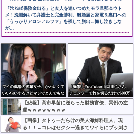
「ﾀﾋねば保険金出る」と友人を追いつめたモラ旦那＆ウト
メ！洗脳解いて弁護士と完全勝利。離婚届と家電＆裏口への
「うっかりアロンアルファ」を残して脱出←悔し泣きしな
が…
ワイの職場の後輩女子、かわいくて
【衝撃】YouTuber山口達也さん、
いい匂いするけどマジでとんでもな
チェンソーで竹を切るだけで600万
く無能
再生を突破してしまう←正直、こう
【悲報】高市早苗に逆らった財務官僚、異例の左
言うのでいいんだよなw w w w w w
遷ｗｗｗｗｗｗｗｗ
w w
【画像】タトゥーだらけの美人海鮮料理人、現
る！！←コレはセクシー過ぎてワイらにブッ刺さ