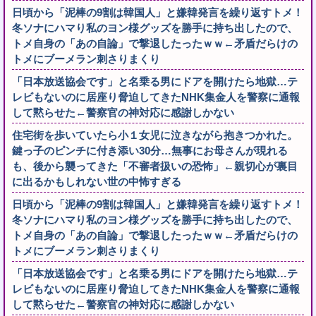
日頃から「泥棒の9割は韓国人」と嫌韓発言を繰り返すトメ！
冬ソナにハマり私のヨン様グッズを勝手に持ち出したので、
トメ自身の「あの自論」で撃退したったｗｗ←矛盾だらけの
トメにブーメラン刺さりまくり
「日本放送協会です」と名乗る男にドアを開けたら地獄…テ
レビもないのに居座り脅迫してきたNHK集金人を警察に通報
して黙らせた←警察官の神対応に感謝しかない
住宅街を歩いていたら小１女児に泣きながら抱きつかれた。
鍵っ子のピンチに付き添い30分…無事にお母さんが現れる
も、後から襲ってきた「不審者扱いの恐怖」←親切心が裏目
に出るかもしれない世の中怖すぎる
日頃から「泥棒の9割は韓国人」と嫌韓発言を繰り返すトメ！
冬ソナにハマり私のヨン様グッズを勝手に持ち出したので、
トメ自身の「あの自論」で撃退したったｗｗ←矛盾だらけの
トメにブーメラン刺さりまくり
「日本放送協会です」と名乗る男にドアを開けたら地獄…テ
レビもないのに居座り脅迫してきたNHK集金人を警察に通報
して黙らせた←警察官の神対応に感謝しかない