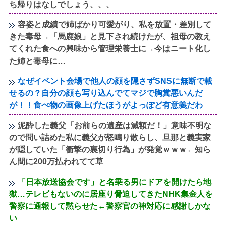
ち帰りはなしでしょう、、、
容姿と成績で姉ばかり可愛がり、私を放置・差別して
きた毒母→「馬鹿娘」と見下され続けたが、祖母の教え
てくれた食への興味から管理栄養士に→今はニート化し
た姉と毒母に…
なぜイベント会場で他人の顔を隠さずSNSに無断で載
せるの？自分の顔も写り込んでてマジで胸糞悪いんだ
が！！食べ物の画像上げたほうがよっぽど有意義だわ
泥酔した義父「お前らの遺産は減額だ！」意味不明な
ので問い詰めた私に義父が怒鳴り散らし、旦那と義実家
が隠していた「衝撃の裏切り行為」が発覚ｗｗｗ←知ら
ん間に200万払われてて草
「日本放送協会です」と名乗る男にドアを開けたら地
獄…テレビもないのに居座り脅迫してきたNHK集金人を
警察に通報して黙らせた←警察官の神対応に感謝しかな
い