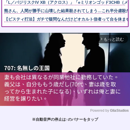
「L／バジリスクIV XB（アクロス）」「eミリオンゴッド3CHB（メ
熊さん、人間が勝手に山壊した結果殺されてしまう…これ半分虐殺だ
【ビスティ打法】ガチで疑問なんだけどオカルト信者って台を休ませ
もっと読む
arrow_forward_ios
Powered by 
GliaStudios
※自動音声の停止は↑のバナーをタップ
M
u