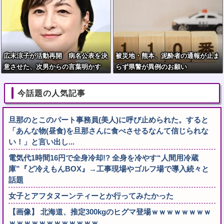
広末涼子が活動再開 病名公表を決
被災地・熊本、泥酔者の通報が止ま
意させた、次男からの言葉明かす
らず県警が異例のお願い
今話題の人気記事
旦那のとこのパート事務員(美人)に呼び止められた。すると
「あんな物(昼食)を旦那さんに食べさせるなんて信じられな
い！」と言い出し...
電気代1時間16円で全身冷却!? 全身を冷やす“人間用冷蔵
庫”『ど冷えもんBOX』→工事現場やゴルフ場で導入続々と
話題
女子とアフタヌーンティーとか行ってみたかった
【画像】 北海道、推定300kgのヒグマ登場ｗｗｗｗｗｗｗｗ
ｗｗｗｗｗｗｗｗｗｗｗｗ