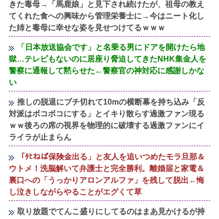
きた毒母→「馬鹿娘」と見下され続けたが、祖母の教え
てくれた食への興味から管理栄養士に→今はニート化し
た姉と毒母に幸せな姿を見せつけてるｗｗｗ
「日本放送協会です」と名乗る男にドアを開けたら地
獄…テレビもないのに居座り脅迫してきたNHK集金人を
警察に通報して黙らせた←警察官の神対応に感謝しかな
い
推しの脱退にブチ切れて10mの横断幕を持ち込み「反
対派はボコボコにする」とイキり散らす過激ファン現る
ｗｗ後ろの席の視界を物理的に破壊する過激ファンにイ
ライラが止まらん
「ﾀﾋねば保険金出る」と友人を追いつめたモラ旦那＆
ウトメ！洗脳解いて弁護士と完全勝利。離婚届と家電＆
裏口への「うっかりアロンアルファ」を残して脱出←悔
し泣きしながらやることがエグくて草
取り放題でてんこ盛りにしてるのはまあ見かけるが持