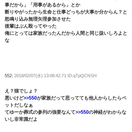
事だから」「用事があるから」とか
断りやがったから生命と仕事どっちが大事か分からん？と
怒鳴り込み無理矢理参加させた
後輩はぶん殴ってやった
俺にとっては家族だったんだから人間と同じ扱いしろよと
な
552:
2018/02/07(水) 13:08:42.71 ID:qTpQCNSH
え？猫でしょ？
悪いけど
>>550
が家族だって思ってても他人からしたらペ
ットだしなぁ
てゆーか葬式の参列の強要なんて
>>550
の神経がわからな
いし非常識だよ