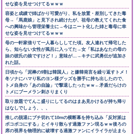
せな姿を見せつけてるｗｗｗ
容姿と成績で姉ばかり可愛がり、私を放置・差別してきた毒
母→「馬鹿娘」と見下され続けたが、祖母の教えてくれた食
への興味から管理栄養士に→今はニート化した姉と毒母に幸
せな姿を見せつけてるｗｗｗ
母の一軒家借りて一人暮らししてた頃。友人連れて帰宅した
ら、知らない女性が風呂に入ってた→女「私はあなたの母の
妹の彼氏の娘ですけど！」意味が…→キチに武勇伝が追加さ
れた話。
日頃から「泥棒の9割は韓国人」と嫌韓発言を繰り返すトメ！
冬ソナにハマり私のヨン様グッズを勝手に持ち出したので、
トメ自身の「あの自論」で撃退したったｗｗ←矛盾だらけの
トメにブーメラン刺さりまくり
取り放題でてんこ盛りにしてるのはまあ見かけるが持ち帰り
はなしでしょう、、、
推しの脱退にブチ切れて10mの横断幕を持ち込み「反対派は
ボコボコにする」とイキり散らす過激ファン現るｗｗ後ろの
席の視界を物理的に破壊する過激ファンにイライラが止まら