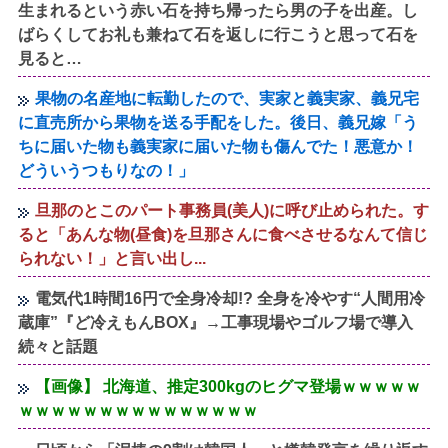
生まれるという赤い石を持ち帰ったら男の子を出産。し
ばらくしてお礼も兼ねて石を返しに行こうと思って石を
見ると…
果物の名産地に転勤したので、実家と義実家、義兄宅
に直売所から果物を送る手配をした。後日、義兄嫁「う
ちに届いた物も義実家に届いた物も傷んでた！悪意か！
どういうつもりなの！」
旦那のとこのパート事務員(美人)に呼び止められた。す
ると「あんな物(昼食)を旦那さんに食べさせるなんて信じ
られない！」と言い出し...
電気代1時間16円で全身冷却!? 全身を冷やす“人間用冷
蔵庫”『ど冷えもんBOX』→工事現場やゴルフ場で導入
続々と話題
【画像】 北海道、推定300kgのヒグマ登場ｗｗｗｗｗ
ｗｗｗｗｗｗｗｗｗｗｗｗｗｗｗ