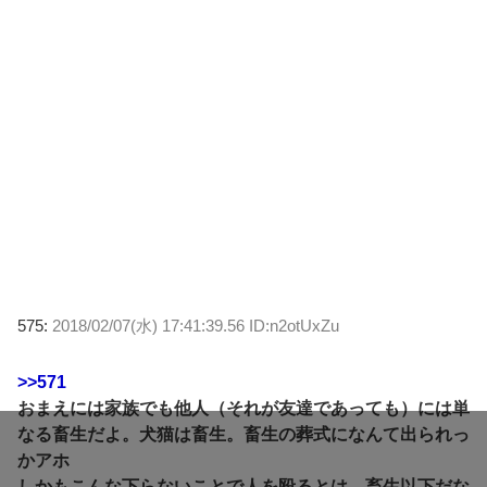
575:
2018/02/07(水) 17:41:39.56 ID:n2otUxZu
>>571
おまえには家族でも他人（それが友達であっても）には単
なる畜生だよ。犬猫は畜生。畜生の葬式になんて出られっ
かアホ
しかもこんな下らないことで人を殴るとは、畜生以下だな