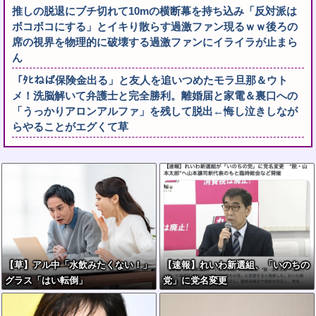
推しの脱退にブチ切れて10mの横断幕を持ち込み「反対派は
ボコボコにする」とイキり散らす過激ファン現るｗｗ後ろの
席の視界を物理的に破壊する過激ファンにイライラが止まら
ん
「ﾀﾋねば保険金出る」と友人を追いつめたモラ旦那＆ウト
メ！洗脳解いて弁護士と完全勝利。離婚届と家電＆裏口への
「うっかりアロンアルファ」を残して脱出←悔し泣きしなが
らやることがエグくて草
【草】アル中「水飲みたくない！」
【速報】れいわ新選組、「いのちの
グラス「はい転倒」
党」に党名変更