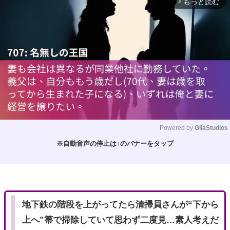
もっと読む
arrow_forward_ios
Powered by 
GliaStudios
※自動音声の停止は↑のバナーをタップ
M
u
t
e
地下鉄の階段を上がってたら清掃員さんが“下から
上へ”箒で掃除していて思わず二度見…素人考えだ