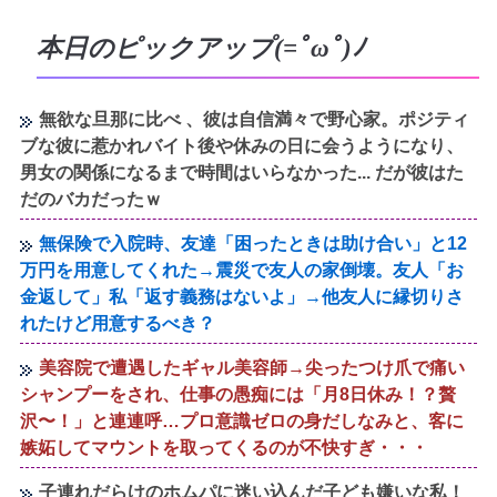
本日のピックアップ(=ﾟωﾟ)ﾉ
無欲な旦那に比べ 、彼は自信満々で野心家。ポジティ
ブな彼に惹かれバイト後や休みの日に会うようになり、
男女の関係になるまで時間はいらなかった... だが彼はた
だのバカだったｗ
無保険で入院時、友達「困ったときは助け合い」と12
万円を用意してくれた→震災で友人の家倒壊。友人「お
金返して」私「返す義務はないよ」→他友人に縁切りさ
れたけど用意するべき？
美容院で遭遇したギャル美容師→尖ったつけ爪で痛い
シャンプーをされ、仕事の愚痴には「月8日休み！？贅
沢〜！」と連連呼…プロ意識ゼロの身だしなみと、客に
嫉妬してマウントを取ってくるのが不快すぎ・・・
子連れだらけのホムパに迷い込んだ子ども嫌いな私！