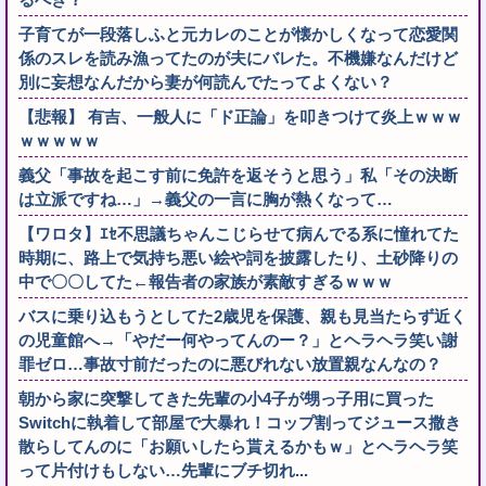
子育てが一段落しふと元カレのことが懐かしくなって恋愛関
係のスレを読み漁ってたのが夫にバレた。不機嫌なんだけど
別に妄想なんだから妻が何読んでたってよくない？
【悲報】 有吉、一般人に「ド正論」を叩きつけて炎上ｗｗｗ
ｗｗｗｗｗ
義父「事故を起こす前に免許を返そうと思う」私「その決断
は立派ですね…」→義父の一言に胸が熱くなって…
【ワロタ】ｴｾ不思議ちゃんこじらせて病んでる系に憧れてた
時期に、路上で気持ち悪い絵や詞を披露したり、土砂降りの
中で〇〇してた←報告者の家族が素敵すぎるｗｗｗ
バスに乗り込もうとしてた2歳児を保護、親も見当たらず近く
の児童館へ→「やだー何やってんのー？」とヘラヘラ笑い謝
罪ゼロ…事故寸前だったのに悪びれない放置親なんなの？
朝から家に突撃してきた先輩の小4子が甥っ子用に買った
Switchに執着して部屋で大暴れ！コップ割ってジュース撒き
散らしてんのに「お願いしたら貰えるかもｗ」とヘラヘラ笑
って片付けもしない…先輩にブチ切れ...