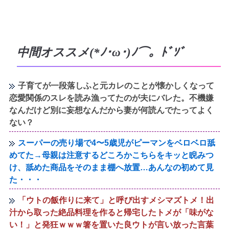
中間オススメ(*ﾉ･ω･)ﾉ⌒。ﾄﾞｿﾞ
子育てが一段落しふと元カレのことが懐かしくなって
恋愛関係のスレを読み漁ってたのが夫にバレた。不機嫌
なんだけど別に妄想なんだから妻が何読んでたってよく
ない？
スーパーの売り場で4〜5歳児がピーマンをベロベロ舐
めてた→母親は注意するどころかこちらをキッと睨みつ
け、舐めた商品をそのまま棚へ放置…あんなの初めて見
た・・・
「ウトの飯作りに来て」と呼び出すメシマズトメ！出
汁から取った絶品料理を作ると帰宅したトメが「味がな
い！」と発狂ｗｗｗ箸を置いた良ウトが言い放った言葉