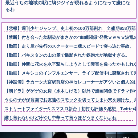
最近うちの地域の駅に鳩ジジイが現れるようになって嫌にな
るわ
【悲報】週刊少年ジャンプ、史上初の100万部割れ 全盛期653万部
【禁断】付き合った幼馴染がまさかの“血縁関係”発覚ｗｗｗｗ波乱の
【動画】走り屋が先行のスクーターに猛スピードで突っ込む事故。
【動画】パキスタンの山の麓で撮影された鉄砲水が地獄すぎる。
【動画】仲間に花火を水平撃ちしようとして障害を負ったかもしれな
【動画】メキシコのインフルエンサー、ライブ配信中に襲撃されて死
【神設備】ラカータ大宮駅前店の神セレコーナーがアツいと個人的に
【朝ドラ】ゲゲゲの女房（水木しげる）以外で漫画関係でドラマ作れ
うちの子が保育園でお友達のスモックを切ってしまい穴を開けた。弁
ストリートファイター6 スマスロ新台｜初打ち評価＆感想、Twitter
誰も言わないけど冷やし中華って言うほどうまくないよね