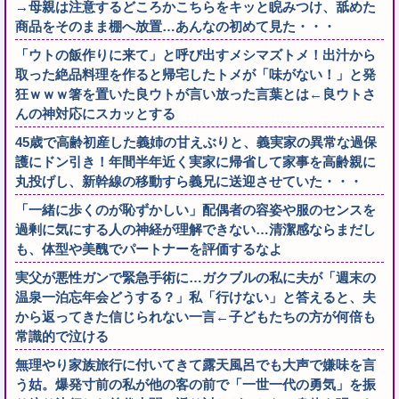
→母親は注意するどころかこちらをキッと睨みつけ、舐めた
商品をそのまま棚へ放置…あんなの初めて見た・・・
「ウトの飯作りに来て」と呼び出すメシマズトメ！出汁から
取った絶品料理を作ると帰宅したトメが「味がない！」と発
狂ｗｗｗ箸を置いた良ウトが言い放った言葉とは←良ウトさ
んの神対応にスカッとする
45歳で高齢初産した義姉の甘えぶりと、義実家の異常な過保
護にドン引き！年間半年近く実家に帰省して家事を高齢親に
丸投げし、新幹線の移動すら義兄に送迎させていた・・・
「一緒に歩くのが恥ずかしい」配偶者の容姿や服のセンスを
過剰に気にする人の神経が理解できない…清潔感ならまだし
も、体型や美醜でパートナーを評価するなよ
実父が悪性ガンで緊急手術に…ガクブルの私に夫が「週末の
温泉一泊忘年会どうする？」私「行けない」と答えると、夫
から返ってきた信じられない一言←子どもたちの方が何倍も
常識的で泣ける
無理やり家族旅行に付いてきて露天風呂でも大声で嫌味を言
う姑。爆発寸前の私が他の客の前で「一世一代の勇気」を振