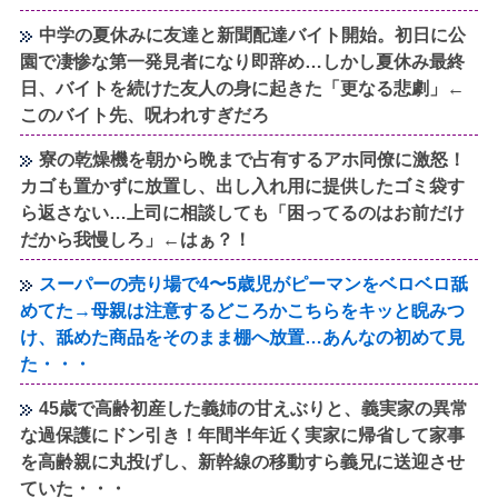
中学の夏休みに友達と新聞配達バイト開始。初日に公
園で凄惨な第一発見者になり即辞め…しかし夏休み最終
日、バイトを続けた友人の身に起きた「更なる悲劇」←
このバイト先、呪われすぎだろ
寮の乾燥機を朝から晩まで占有するアホ同僚に激怒！
カゴも置かずに放置し、出し入れ用に提供したゴミ袋す
ら返さない…上司に相談しても「困ってるのはお前だけ
だから我慢しろ」←はぁ？！
スーパーの売り場で4〜5歳児がピーマンをベロベロ舐
めてた→母親は注意するどころかこちらをキッと睨みつ
け、舐めた商品をそのまま棚へ放置…あんなの初めて見
た・・・
45歳で高齢初産した義姉の甘えぶりと、義実家の異常
な過保護にドン引き！年間半年近く実家に帰省して家事
を高齢親に丸投げし、新幹線の移動すら義兄に送迎させ
ていた・・・