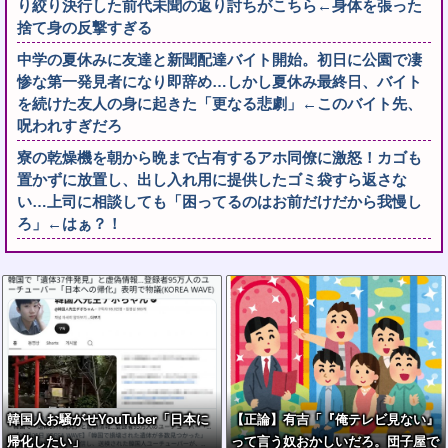
り絞り決行した前代未聞の返り討ちがこちら←身体を張った
捨て身の反撃すぎる
中学の夏休みに友達と新聞配達バイト開始。初日に公園で凄
惨な第一発見者になり即辞め…しかし夏休み最終日、バイト
を続けた友人の身に起きた「更なる悲劇」←このバイト先、
呪われすぎだろ
寮の乾燥機を朝から晩まで占有するアホ同僚に激怒！カゴも
置かずに放置し、出し入れ用に提供したゴミ袋すら返さな
い…上司に相談しても「困ってるのはお前だけだから我慢し
ろ」←はぁ？！
韓国人お騒がせYouTuber「日本に
【正論】有吉「『俺テレビ見ない』
帰化したい」
って言う奴おかしいだろ。団子屋で