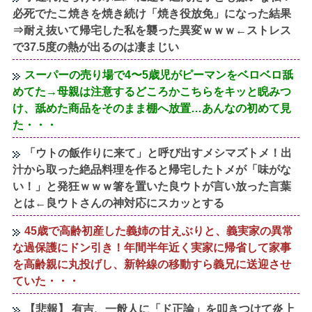
必死でたこ焼きを焼き続け「焼き役放免」になった結果
⇒耐え抜いて帰宅した私を襲った異変ｗｗｗ←ストレス
で37.5度の熱が出るのは凄まじい
スーパーの売り場で4〜5歳児がピーマンをベロベロ舐
めてた→母親は注意するどころかこちらをキッと睨みつ
け、舐めた商品をそのまま棚へ放置…あんなの初めて見
た・・・
「ウトの飯作りに来て」と呼び出すメシマズトメ！出
汁から取った絶品料理を作ると帰宅したトメが「味がな
い！」と発狂ｗｗｗ箸を置いた良ウトが言い放った言葉
とは←良ウトさんの神対応にスカッとする
45歳で高齢初産した義姉の甘えぶりと、義実家の異常
な過保護にドン引き！年間半年近く実家に帰省して家事
を高齢親に丸投げし、新幹線の移動すら義兄に送迎させ
ていた・・・
【悲報】 有吉、一般人に「ド正論」を叩きつけて炎上