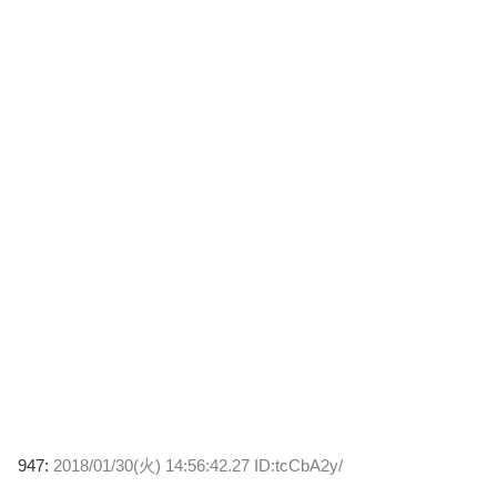
947:
2018/01/30(火) 14:56:42.27 ID:tcCbA2y/