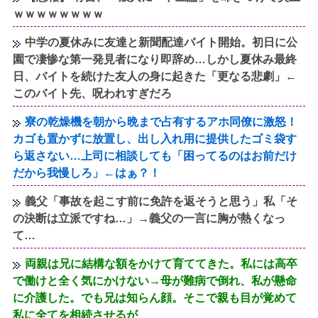
ｗｗｗｗｗｗｗｗ
中学の夏休みに友達と新聞配達バイト開始。初日に公
園で凄惨な第一発見者になり即辞め…しかし夏休み最終
日、バイトを続けた友人の身に起きた「更なる悲劇」←
このバイト先、呪われすぎだろ
寮の乾燥機を朝から晩まで占有するアホ同僚に激怒！
カゴも置かずに放置し、出し入れ用に提供したゴミ袋す
ら返さない…上司に相談しても「困ってるのはお前だけ
だから我慢しろ」←はぁ？！
義父「事故を起こす前に免許を返そうと思う」私「そ
の決断は立派ですね…」→義父の一言に胸が熱くなっ
て…
両親は兄に結構な額をかけて育ててきた。私には高卒
で働けと全く気にかけない→母が難病で倒れ、私が懸命
に介護した。でも兄は知らん顔。そこで親も目が覚めて
私に全てを相続させるが