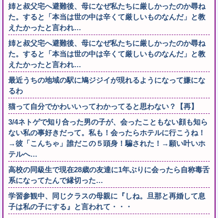
姉と叔父宅へ避難後、母になぜ私たちに厳しかったのか尋ね
た。すると「本当は世の中は辛くて厳しいものなんだ」と教
えたかったと言われ…
姉と叔父宅へ避難後、母になぜ私たちに厳しかったのか尋ね
た。すると「本当は世の中は辛くて厳しいものなんだ」と教
えたかったと言われ…
最近うちの地域の駅に鳩ジジイが現れるようになって嫌にな
るわ
猫って自分でかわいいってわかってると思わない？【再】
3/4ネトゲで知り合った男の子が、会ったこともない顔も知ら
ない私の事好きだって。私も！会ったらホテルに行こうね！
→彼「こんちゃ」誰だこの５頭身！騙された！→願い叶いホ
テルへ…
高校の同級生で現在28歳の友達に1年ぶりに会ったら自称毒舌
系になってたんで縁切った…
学習参観中、同じクラスの母親に『しね。旦那と再婚して息
子は私の子にする』と言われて・・・