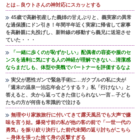
とは←良ウトさんの神対応にスカッとする
45歳で高齢初産した義姉の甘えぶりと、義実家の異常
な過保護にドン引き！年間半年近く実家に帰省して家事
を高齢親に丸投げし、新幹線の移動すら義兄に送迎させ
ていた・・・
「一緒に歩くのが恥ずかしい」配偶者の容姿や服のセ
ンスを過剰に気にする人の神経が理解できない…清潔感
ならまだしも、体型や美醜でパートナーを評価するなよ
実父が悪性ガンで緊急手術に…ガクブルの私に夫が
「週末の温泉一泊忘年会どうする？」私「行けない」と
答えると、夫から返ってきた信じられない一言←子ども
たちの方が何倍も常識的で泣ける
無理やり家族旅行に付いてきて露天風呂でも大声で嫌
味を言う姑。爆発寸前の私が他の客の前で「一世一代の
勇気」を振り絞り決行した前代未聞の返り討ちがこちら
←身体を張った捨て身の反撃すぎる