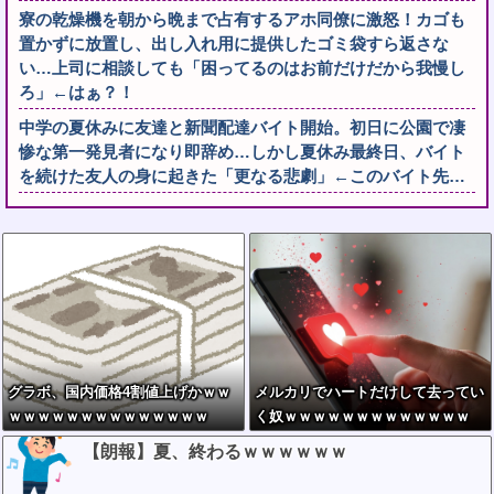
寮の乾燥機を朝から晩まで占有するアホ同僚に激怒！カゴも
置かずに放置し、出し入れ用に提供したゴミ袋すら返さな
い…上司に相談しても「困ってるのはお前だけだから我慢し
ろ」←はぁ？！
中学の夏休みに友達と新聞配達バイト開始。初日に公園で凄
惨な第一発見者になり即辞め…しかし夏休み最終日、バイト
を続けた友人の身に起きた「更なる悲劇」←このバイト先…
グラボ、国内価格4割値上げかｗｗ
メルカリでハートだけして去ってい
ｗｗｗｗｗｗｗｗｗｗｗｗｗｗ
く奴ｗｗｗｗｗｗｗｗｗｗｗｗｗ
【朗報】夏、終わるｗｗｗｗｗｗ