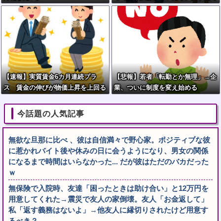
『団子食べない』って言うか？」
【速報】実質賃金6カ月連続プラ
【悲報】若者「転勤とか無理」→企
ス 賃金の伸びが物価上昇を上回る
業、ついに制度を変え始める
今話題の人気記事
無欲な旦那に比べ 、彼は自信満々で野心家。ポジティブな彼
に惹かれバイト後や休みの日に会うようになり、男女の関係
になるまで時間はいらなかった... だが彼はただのバカだった
ｗ
無保険で入院時、友達「困ったときは助け合い」と12万円を
用意してくれた→震災で友人の家倒壊。友人「お金返して」
私「返す義務はないよ」→他友人に縁切りされたけど用意す
るべき？