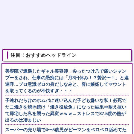
注目！おすすめヘッドライン
美容院で遭遇したギャル美容師→尖ったつけ爪で痛いシャン
プーをされ、仕事の愚痴には「月8日休み！？贅沢〜！」と連
連呼…プロ意識ゼロの身だしなみと、客に嫉妬してマウント
を取ってくるのが不快すぎ・・・
子連れだらけのホムパに迷い込んだ子ども嫌いな私！必死で
たこ焼きを焼き続け「焼き役放免」になった結果⇒耐え抜い
て帰宅した私を襲った異変ｗｗｗ←ストレスで37.5度の熱が
出るのは凄まじい
スーパーの売り場で4〜5歳児がピーマンをベロベロ舐めてた