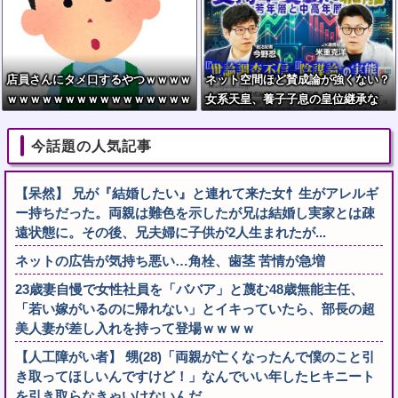
店員さんにタメ口するやつｗｗｗｗ
ネット空間ほど賛成論が強くない？
ｗｗｗｗｗｗｗｗｗｗｗｗｗｗｗｗ
女系天皇、養子子息の皇位継承な
ｗｗｗｗ
ど…皇室のあり方に関する意識調査
で見えた意外な結果とは
今話題の人気記事
【呆然】 兄が『結婚したい』と連れて来た女忄生がアレルギ
ー持ちだった。両親は難色を示したが兄は結婚し実家とは疎
遠状態に。その後、兄夫婦に子供が2人生まれたが...
ネットの広告が気持ち悪い…角栓、歯茎 苦情が急増
23歳妻自慢で女性社員を「ババア」と蔑む48歳無能主任、
「若い嫁がいるのに帰れない」とイキっていたら、部長の超
美人妻が差し入れを持って登場ｗｗｗｗ
【人工障がい者】 甥(28)「両親が亡くなったんで僕のこと引
き取ってほしいんですけど！」なんでいい年したヒキニート
を引き取らなきゃいけないんだ...