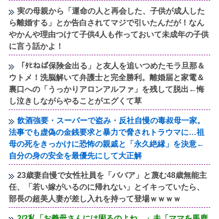
実の母親から「運命の人と再会した、子供が成人した
ら離婚する」とか告白されてマジで引いたんだが！なん
やかんや理由つけて子供4人も作っておいて未成年の子供
に言う話かよ！
「ﾀﾋねば保険金出る」と友人を追いつめたモラ旦那＆
ウトメ！洗脳解いて弁護士と完全勝利。離婚届と家電＆
裏口への「うっかりアロンアルファ」を残して脱出←悔
し泣きしながらやることがエグくて草
飲酒強要・スーパーで盗み・反社自慢の毒叔母一家。
法事でも虚偽の金銭要求と暴力で脅されトラウマに…祖
母の死をきっかけに恐怖の親戚と「永久絶縁」を決意←
自分の身の安全を最優先にして大正解
23歳妻自慢で女性社員を「ババア」と蔑む48歳無能主
任、「若い嫁がいるのに帰れない」とイキっていたら、
部長の超美人妻が差し入れを持って登場ｗｗｗｗ
2/2私「お義母さんには困るのよね…」夫「ママを馬鹿