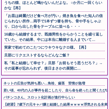
うちの猫、ほとんど鳴かないんだよな。 ○か月に一回くらい
かな【再】
「お皿は綺麗だけど食べ方が汚い」焼き魚を食べた知人の信
じられない所作…両手で1本ずつ箸を持ち、骨や手をしゃぶ
り、口から出した骨をテーブルに並べる・・・
16歳から結婚するまで、既婚男性をからかうことを繰り返し
ていた。その結果、中には本当に離婚する人までいて…
実家で初めてのこたつにウキウキなクロ様。【再】
旦那にリクエストするならどんなご飯？
私「私と結婚して幸せ？」旦那「お前もそう思うだろ？」→
その返事が忘れられず、後日まさかの展開に…
ネットの広告が気持ち悪い…角栓、歯茎 苦情が急増
若い頃、40代の人が事件を起こしたり、自ら命を絶ったと聞くたび
パチンコさん、スロット化計画が進行中らしい
【絶望】7歳下の元キャバ嬢と結婚した結果ｗｗｗｗ浮気される未来