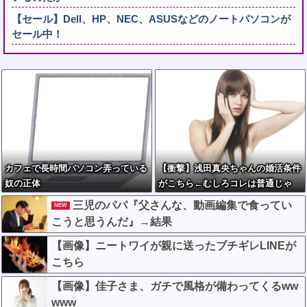
【セール】Dell、HP、NEC、ASUSなどのノートパソコンが
セール中！
カフェで長時間パソコン弄っている
【衝撃】浅田真央ちゃんの婚活条件
奴の正体
がこちら←むしろコレは普通じゃ
ね？w w w w w w w w
三児のパパ『父さんな、動画編集で食ってい
NEW
こうと思うんだ』→結果
【画像】ニートワイが親に送ったブチギレLINEが
こちら
【画像】佳子さま、ガチで風格が備わってくるww
www