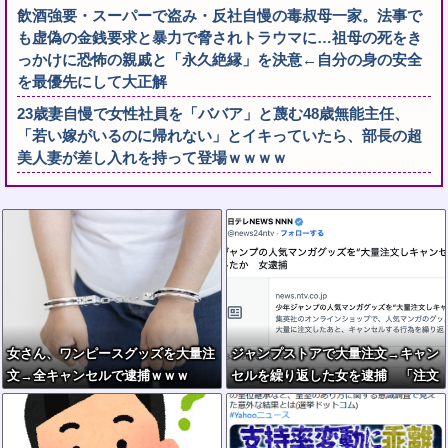
飲酒強要・スーパーで盗み・反社自慢の毒叔母一家。法事で
も虚偽の金銭要求と暴力で脅されトラウマに…祖母の死をき
っかけに恐怖の親戚と「永久絶縁」を決意←自分の身の安全
を最優先にして大正解
23歳妻自慢で女性社員を「ババア」と蔑む48歳無能主任、
「若い嫁がいるのに帰れない」とイキっていたら、部長の超
美人妻が差し入れを持って登場ｗｗｗｗ
女さん、ワンピースグッズを大量注
ジャンプストアで大量注文→キャン
文→全キャンセルで逮捕ｗｗｗ
セルを繰り返した女を逮捕 「注文
で欲求が満たされた」総額43億円