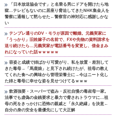
「日本放送協会です」と名乗る男にドアを開けたら地
獄…テレビもないのに居座り脅迫してきたNHK集金人を
警察に通報して黙らせた←警察官の神対応に感謝しかな
い
テンプレ通りのDV・モラが原因で離婚。元義実家に
「うっかり」旧姓嫁子の名前で、FXや先物の資料請求を
送り続けたら…元義実家が電話番号を変更し、借金まみ
れになっていた話ｗｗｗｗｗ
容姿と成績で姉ばかり可愛がり、私を放置・差別して
きた毒母→「馬鹿娘」と見下され続けたが、祖母の教え
てくれた食への興味から管理栄養士に→今はニート化し
た姉と毒母に幸せな姿を見せつけてるｗｗｗ
飲酒強要・スーパーで盗み・反社自慢の毒叔母一家。
法事でも虚偽の金銭要求と暴力で脅されトラウマに…祖
母の死をきっかけに恐怖の親戚と「永久絶縁」を決意←
自分の身の安全を最優先にして大正解