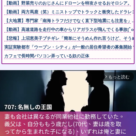
【動画】野菜売りのおじさんにドローンを特攻させるおそロシア。
【動画】両方馬鹿（笑）ミニストップでトラックと衝突したドラレコ
【大地震】専門家「南海トラフだけでなく直下型地震にも注意を」…
【動画】高速道路を走行中の車からリアガラスが飛んでくる事故(ﾟoﾟ
【悲報】上沼恵美子ブチギレ「簡単にそうめん作れ言うけど、そうめ
実証実験都市「ウーブン・シティ」が一般の居住希望者の募集開始 
カフェで長時間パソコン弄っている奴の正体
もっと読む
arrow_forward_ios