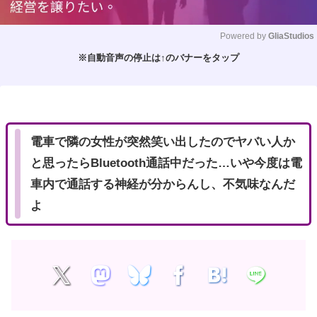
Powered by 
GliaStudios
※自動音声の停止は↑のバナーをタップ
M
u
t
e
電車で隣の女性が突然笑い出したのでヤバい人か
と思ったらBluetooth通話中だった…いや今度は電
車内で通話する神経が分からんし、不気味なんだ
よ