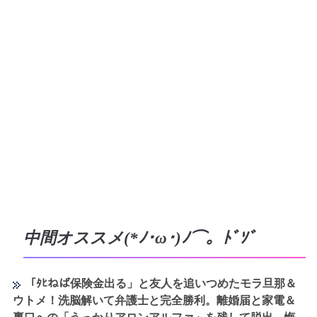
中間オススメ(*ﾉ･ω･)ﾉ⌒。ﾄﾞｿﾞ
「ﾀﾋねば保険金出る」と友人を追いつめたモラ旦那＆
ウトメ！洗脳解いて弁護士と完全勝利。離婚届と家電＆