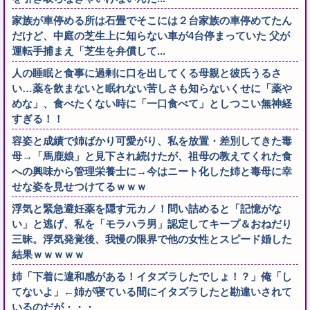
家族が車停める所は石畳でそこには２台家族の車停めてたん
だけど、中庭の芝生上に知らない車が4台停まっていた 父が
運転手捕まえ「芝生を弁償して...
人の睡眠と食事に過剰に口を出してくる母親と彼氏うるさ
い…薬を飲まないと眠れない苦しさも知らないくせに「薬や
めな」、食べたくない時に「一口食べて」としつこい無神経
すぎる！！
容姿と成績で姉ばかり可愛がり、私を放置・差別してきた毒
母→「馬鹿娘」と見下され続けたが、祖母の教えてくれた食
への興味から管理栄養士に→今はニート化した姉と毒母に幸
せな姿を見せつけてるｗｗｗ
浮気と緊急避妊薬を隠す元カノ！問い詰めると「記憶がな
い」と逃げ、私を「モラハラ男」認定してキープ＆おねだり
三昧。浮気発覚後、我慢の限界で他の女性とスピード婚した
結果ｗｗｗｗｗ
姉「下着に違和感がある！イタズラしたでしょ！？」俺「し
てないよ」←姉が寝ている間にイタズラしたと勘違いされて
いるのだが・・・