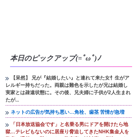
本日のピックアップ(=ﾟωﾟ)ﾉ
【呆然】 兄が『結婚したい』と連れて来た女忄生がア
レルギー持ちだった。両親は難色を示したが兄は結婚し
実家とは疎遠状態に。その後、兄夫婦に子供が2人生まれ
たが...
ネットの広告が気持ち悪い…角栓、歯茎 苦情が急増
「日本放送協会です」と名乗る男にドアを開けたら地
獄…テレビもないのに居座り脅迫してきたNHK集金人を