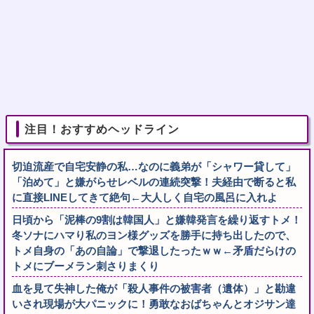
注目！おすすめヘッドライン
切迫流産で自宅安静の私…なのに義弟が「シャワー貸して」
「泊めて」と嫌がらせレベルの連続突撃！夫経由で断ると私
に直接LINEしてきて絶句←大人しく自宅の風呂に入れよ
日頃から「泥棒の9割は韓国人」と嫌韓発言を繰り返すトメ！
冬ソナにハマり私のヨン様グッズを勝手に持ち出したので、
トメ自身の「あの自論」で撃退したったｗｗ←矛盾だらけの
トメにブーメラン刺さりまくり
血を見て失神した俺が「殺人事件の被害者（遺体）」と勘違
いされ現場が大パニックに！勇敢なおばちゃんとオジサン達