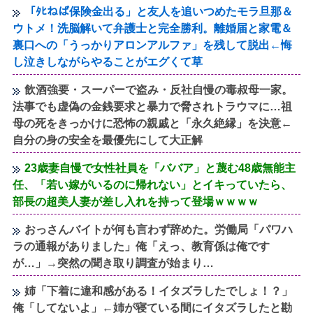
「ﾀﾋねば保険金出る」と友人を追いつめたモラ旦那＆
ウトメ！洗脳解いて弁護士と完全勝利。離婚届と家電＆
裏口への「うっかりアロンアルファ」を残して脱出←悔
し泣きしながらやることがエグくて草
飲酒強要・スーパーで盗み・反社自慢の毒叔母一家。
法事でも虚偽の金銭要求と暴力で脅されトラウマに…祖
母の死をきっかけに恐怖の親戚と「永久絶縁」を決意←
自分の身の安全を最優先にして大正解
23歳妻自慢で女性社員を「ババア」と蔑む48歳無能主
任、「若い嫁がいるのに帰れない」とイキっていたら、
部長の超美人妻が差し入れを持って登場ｗｗｗｗ
おっさんバイトが何も言わず辞めた。労働局「パワハ
ラの通報がありました」俺「えっ、教育係は俺です
が…」→突然の聞き取り調査が始まり…
姉「下着に違和感がある！イタズラしたでしょ！？」
俺「してないよ」←姉が寝ている間にイタズラしたと勘