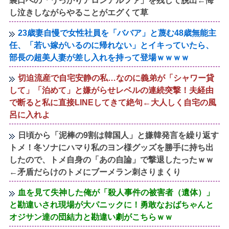
裏口への「うっかりアロンアルファ」を残して脱出←悔
し泣きしながらやることがエグくて草
23歳妻自慢で女性社員を「ババア」と蔑む48歳無能主
任、「若い嫁がいるのに帰れない」とイキっていたら、
部長の超美人妻が差し入れを持って登場ｗｗｗｗ
切迫流産で自宅安静の私…なのに義弟が「シャワー貸
して」「泊めて」と嫌がらせレベルの連続突撃！夫経由
で断ると私に直接LINEしてきて絶句←大人しく自宅の風
呂に入れよ
日頃から「泥棒の9割は韓国人」と嫌韓発言を繰り返す
トメ！冬ソナにハマり私のヨン様グッズを勝手に持ち出
したので、トメ自身の「あの自論」で撃退したったｗｗ
←矛盾だらけのトメにブーメラン刺さりまくり
血を見て失神した俺が「殺人事件の被害者（遺体）」
と勘違いされ現場が大パニックに！勇敢なおばちゃんと
オジサン達の団結力と勘違い劇がこちらｗｗ