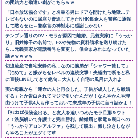
の団結力と勘違い劇がこちらｗｗ
「日本放送協会です」と名乗る男にドアを開けたら地獄…テ
レビもないのに居座り脅迫してきたNHK集金人を警察に通報
して黙らせた←警察官の神対応に感謝しかない
テンプレ通りのDV・モラが原因で離婚。元義実家に「うっか
り」旧姓嫁子の名前で、FXや先物の資料請求を送り続けた
ら…元義実家が電話番号を変更し、借金まみれになっていた
話ｗｗｗｗｗ
切迫流産で自宅安静の私…なのに義弟が「シャワー貸して」
「泊めて」と嫌がらせレベルの連続突撃！夫経由で断ると私
に直接LINEしてきて絶句←大人しく自宅の風呂に入れよ
実の母親から「運命の人と再会した、子供が成人したら離婚
する」とか告白されてマジで引いたんだが！なんやかんや理
由つけて子供4人も作っておいて未成年の子供に言う話かよ！
「ﾀﾋねば保険金出る」と友人を追いつめたモラ旦那＆ウト
メ！洗脳解いて弁護士と完全勝利。離婚届と家電＆裏口への
「うっかりアロンアルファ」を残して脱出←悔し泣きしなが
らやることがエグくて草