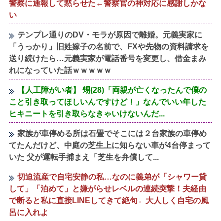
警察に通報して黙らせた←警察官の神対応に感謝しかな
い
テンプレ通りのDV・モラが原因で離婚。元義実家に
「うっかり」旧姓嫁子の名前で、FXや先物の資料請求を
送り続けたら…元義実家が電話番号を変更し、借金まみ
れになっていた話ｗｗｗｗｗ
【人工障がい者】 甥(28)「両親が亡くなったんで僕の
こと引き取ってほしいんですけど！」なんでいい年した
ヒキニートを引き取らなきゃいけないんだ...
家族が車停める所は石畳でそこには２台家族の車停め
てたんだけど、中庭の芝生上に知らない車が4台停まって
いた 父が運転手捕まえ「芝生を弁償して...
切迫流産で自宅安静の私…なのに義弟が「シャワー貸
して」「泊めて」と嫌がらせレベルの連続突撃！夫経由
で断ると私に直接LINEしてきて絶句←大人しく自宅の風
呂に入れよ