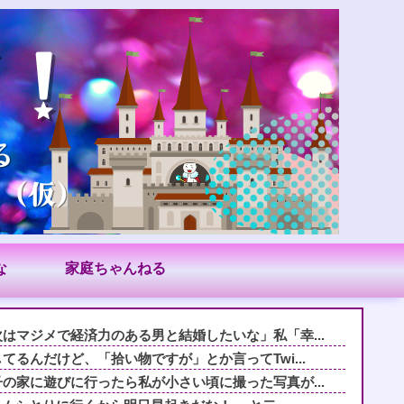
な
家庭ちゃんねる
はマジメで経済力のある男と結婚したいな」私「幸...
るんだけど、「拾い物ですが」とか言ってTwi...
の家に遊びに行ったら私が小さい頃に撮った写真が...