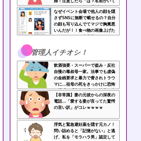
婦！注意したら「は？名前かいて
ないんですけど」と逆ギレ
なぜイベント会場で他人の顔を隠
さずSNSに無断で載せるの？自分
の顔も写り込んでてマジで胸糞悪
いんだが！！食べ物の画像上げた
ほうがよっぽど有意義だわ
管理人イチオシ！
飲酒強要・スーパーで盗み・反社
自慢の毒叔母一家。法事でも虚偽
の金銭要求と暴力で脅されトラウ
マに…祖母の死をきっかけに恐怖
の親戚と「永久絶縁」を決意←自
【非常識】妻の元彼からの深夜の
分の身の安全を最優先にして大正
電話…「愛する妻が言ってた驚愕
解
の言い訳」がコレｗｗｗｗ
浮気と緊急避妊薬を隠す元カノ！
問い詰めると「記憶がない」と逃
げ、私を「モラハラ男」認定して