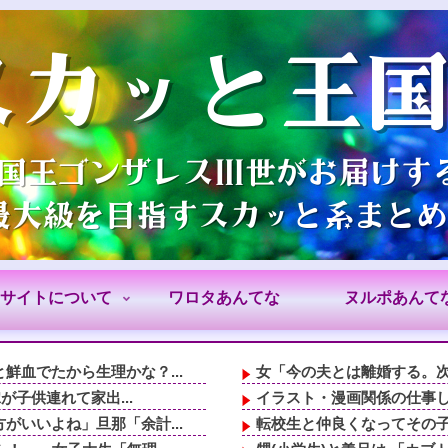
サイトについて
ワロタあんてな
ヌルポあんて
血でたから生理かな？...
女「今の夫とは離婚する。次
が子供連れて家出...
イラスト・漫画関係の仕事して
いいよね」旦那「余計...
転校生と仲良くなってその子