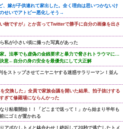
すけど、嫁が子供連れて家出した。全く理由は思いつかないけ
のせいでアトピー悪化しそう→
物ですが」とか言ってTwitterで勝手に自分の画像を出さ
ら私が小さい頃に撮った写真があった
家。法事でも虚偽の金銭要求と暴力で脅されトラウマに…
決意←自分の身の安全を最優先にして大正解
、列をストップさせてニヤニヤする迷惑サラリーマン！並ん
んを交換した」全員で家族会議を開いた結果、拍子抜けする
すぎて修羅場にならんかった
なり粘着開始！！「どこまで送って！」から始まり半年も
前にゴミが置かれる
りアポなしトメと鉢合わせ！絶叫して20秒で逃亡したトメ