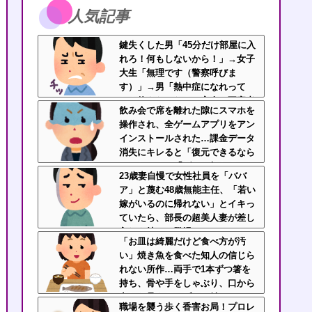
人気記事
鍵失くした男「45分だけ部屋に入
れろ！何もしないから！」→女子
大生「無理です（警察呼びま
す）」→男「熱中症になれって
か！使えないな！」完全に不審者
飲み会で席を離れた隙にスマホを
で草ｗｗｗ
操作され、全ゲームアプリをアン
インストールされた…課金データ
消失にキレると「復元できるなら
いいじゃん」「ゲーム如きで」と
23歳妻自慢で女性社員を「ババ
逆ギレして帰走
ア」と蔑む48歳無能主任、「若い
嫁がいるのに帰れない」とイキっ
ていたら、部長の超美人妻が差し
入れを持って登場ｗｗｗｗ
「お皿は綺麗だけど食べ方が汚
い」焼き魚を食べた知人の信じら
れない所作…両手で1本ずつ箸を
持ち、骨や手をしゃぶり、口から
出した骨をテーブルに並べ
職場を襲う歩く香害お局！プロレ
る・・・