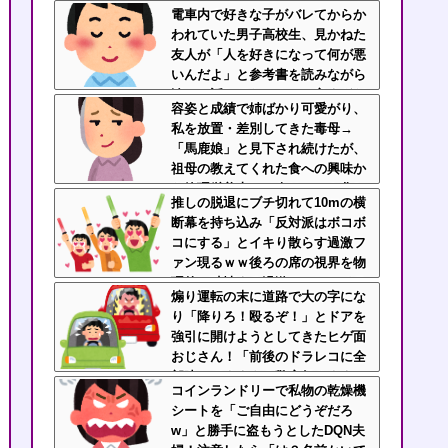
子配りだけ全力すぎる
電車内で好きな子がバレてからか
われていた男子高校生、見かねた
友人が「人を好きになって何が悪
いんだよ」と参考書を読みながら
淡々と話してた←カッコ良すぎだ
容姿と成績で姉ばかり可愛がり、
ろ
私を放置・差別してきた毒母→
「馬鹿娘」と見下され続けたが、
祖母の教えてくれた食への興味か
ら管理栄養士に→今はニート化し
推しの脱退にブチ切れて10mの横
た姉と毒母に幸せな姿を見せつけ
断幕を持ち込み「反対派はボコボ
てるｗｗｗ
コにする」とイキり散らす過激フ
ァン現るｗｗ後ろの席の視界を物
理的に破壊する過激ファンにイラ
煽り運転の末に道路で大の字にな
イラが止まらん
り「降りろ！殴るぞ！」とドアを
強引に開けようとしてきたヒゲ面
おじさん！「前後のドラレコに全
部映ってますよ？警察行きます
コインランドリーで私物の乾燥機
ね」と伝えたら半泣きで謝罪ｗｗ
シートを「ご自由にどうぞだろ
w」と勝手に盗もうとしたDQN夫