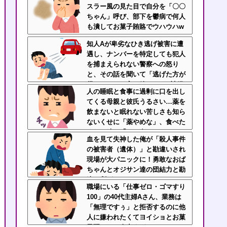
スラー風の見た目で自分を「〇〇
ちゃん」呼び、部下を鬱病で何人
も潰してお菓子賄賂でウハウハw
ｗｗ
知人Aが卑劣なひき逃げ被害に遭
遇し、ナンバーを特定しても犯人
を捕まえられない警察への怒り
と、その話を聞いて「逃げた方が
得じゃん」と言い放ったBの神経
人の睡眠と食事に過剰に口を出し
がわからん
てくる母親と彼氏うるさい…薬を
飲まないと眠れない苦しさも知ら
ないくせに「薬やめな」、食べた
くない時に「一口食べて」としつ
血を見て失神した俺が「殺人事件
こい無神経すぎる！！
の被害者（遺体）」と勘違いされ
現場が大パニックに！勇敢なおば
ちゃんとオジサン達の団結力と勘
違い劇がこちらｗｗ
職場にいる「仕事ゼロ・ゴマすり
100」の40代主婦Aさん、業務は
「無理ですぅ」と拒否するのに他
人に嫌われたくてヨイショとお菓