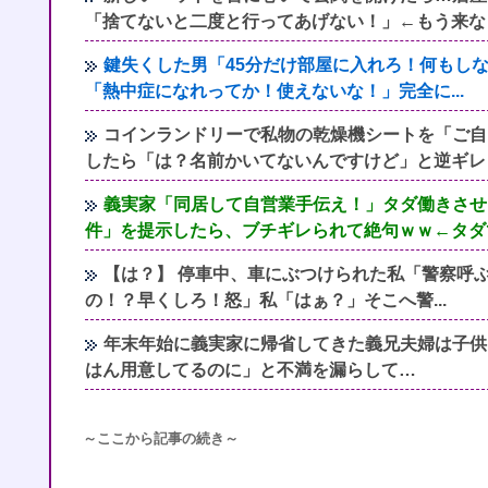
「捨てないと二度と行ってあげない！」←もう来な
鍵失くした男「45分だけ部屋に入れろ！何もし
「熱中症になれってか！使えないな！」完全に...
コインランドリーで私物の乾燥機シートを「ご自
したら「は？名前かいてないんですけど」と逆ギレ
義実家「同居して自営業手伝え！」タダ働きさせ
件」を提示したら、ブチギレられて絶句ｗｗ←タダ
【は？】 停車中、車にぶつけられた私「警察呼
の！？早くしろ！怒」私「はぁ？」そこへ警...
年末年始に義実家に帰省してきた義兄夫婦は子供
はん用意してるのに」と不満を漏らして…
～ここから記事の続き～