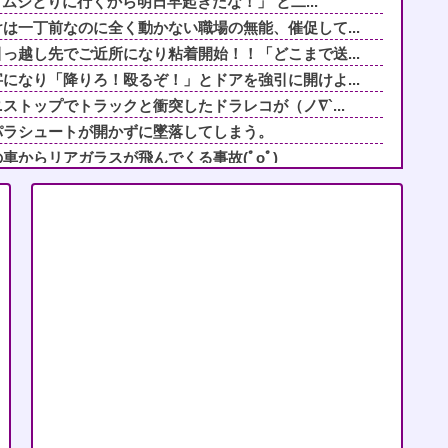
トムシとりに行くから明日早起きだな！」 と二...
は一丁前なのに全く動かない職場の無能、催促して...
っ越し先でご近所になり粘着開始！！「どこまで送...
になり「降りろ！殴るぞ！」とドアを強引に開けよ...
ストップでトラックと衝突したドラレコが（ノ∇`...
パラシュートが開かずに墜落してしまう。
車からリアガラスが飛んでくる事故(ﾟoﾟ)
だから絶対後悔するぞって忠告したのに、「少しず...
て完全に愛情が消えてしまい「こう」言ってしまっ...
ているのだが、ケチ主婦団体に「子持ちの主婦を大...
になり「降りろ！殴るぞ！」とドアを強引に開けよ...
行軍？【再】