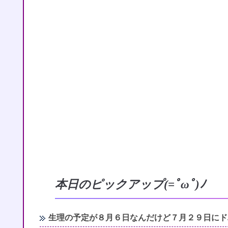
本日のピックアップ(=ﾟωﾟ)ﾉ
生理の予定が８月６日なんだけど７月２９日にド