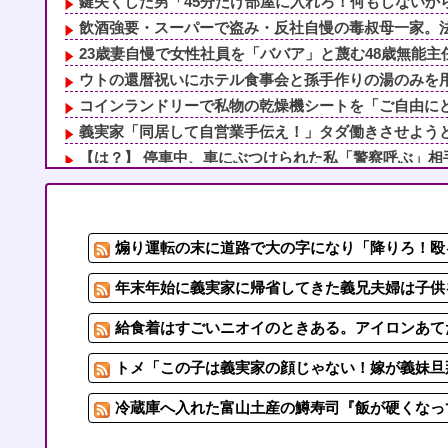
鍵失くした男「45分だけ部屋に入れろ！何もしないから
飲酒強要・スーパーで盗み・反社自慢の毒叔母一家。法事
23歳妻自慢で女性社員を「ババア」と蔑む48歳無能主任
ウトの還暦祝いにホテル食事会と孫手作りの湯のみを用意
コインランドリーで私物の乾燥機シートを「ご自由にどう
義実家「同居して自営業手伝え！」タダ働きさせようとする
【は？】 停車中、車にぶつけられた私「警察呼ぶ」相手
【悲報】 ワイ「ラーメン一袋だけじゃ足らんわ！二袋作
「お姉ちゃんに嫌われちゃうから秘密」新婦妹の無邪気な
6/6私、結婚したい職業NO.1の公務員なんですけど、嫁
煽り運転の末に道路で大の字になり「降りろ！殴る
義実家「同居して自営業手伝え！」タダ働きさせようとする
鍵失くした男「45分だけ部屋に入れろ！何もしないから
年末年始に義実家に帰省してきた義兄夫婦は子供を
給食着はすごいニオイのときある。アイロンあて
トメ「この子は義実家の顔じゃない！嫁が義妹旦那
冷蔵庫へ入れた富山土産の鱒寿司『飯が硬くなっ