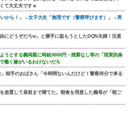
くて大丈夫ですｗ
ないから！」→女子大生「無理です（警察呼びます）」→男
由にどうぞだろw」と勝手に盗もうとしたDQN夫婦！注意
ようとする義両親に時給3000円・残業なし等の「現実的条
で働く嫁がいるわけないだろ
ぶ」相手のおばさん「今時間ないんだけど！警察何分で来る
を放置して昼前まで寝てた。朝食を用意した義母が「朝ご