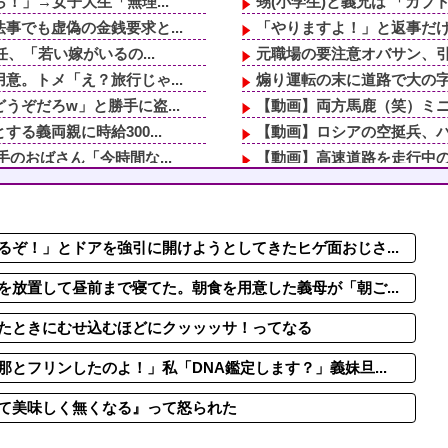
！」→女子大生「無理...
甥(小学生)と義兄は 「カブ
でも虚偽の金銭要求と...
「やりますよ！」と返事だけ
、「若い嫁がいるの...
元職場の要注意オバサン、引
。トメ「え？旅行じゃ...
煽り運転の末に道路で大の字
ぞだろw」と勝手に盗...
【動画】両方馬鹿（笑）ミニ
義両親に時給300...
【動画】ロシアの空挺兵、
のおばさん「今時間な...
【動画】高速道路を走行中の
ったろ！」→結果ｗｗ...
妹はメシマズギャクギレ―ゼ
一言で新郎のゲス行為...
嫁にレスられた俺、嫁に対し
が子供連れて家出...
小さいフランス料理店をやっ
ぞ！」とドアを強引に開けようとしてきたヒゲ面おじさ...
義両親に時給300...
煽り運転の末に道路で大の字
！」→女子大生「無理...
【画像】雪に戯れる？雪中
放置して昼前まで寝てた。朝食を用意した義母が「朝ご...
たときにむせ込むほどにクッッッサ！ってなる
とフリンしたのよ！」私「DNA鑑定します？」義妹旦...
て美味しく無くなる』って怒られた