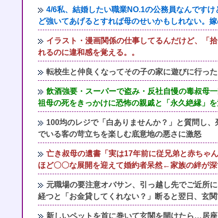
4/6私、結婚したい職業NO.1の公務員なんで
ど強いてあげるとすれば母のせいかもしれない。嫁
イラスト・漫画関係の仕事してるんだけど、「拾い
れるのに違和感を覚える。。
転校生と仲良くなってその子の家に遊びに行った
飲酒強要・スーパーで盗み・反社自慢の毒叔母一
祖母の死をきっかけに恐怖の親戚と「永久絶縁」を
100均のレジで「白ありませんか？」と質問し
でいる客の苛立ちを楽しむ底意地の悪さに激怒
亡き叔母の遺書「実は17年前に従兄弟と赤ちゃ
ほど〇〇な展開を迎えて婚約者呆然←家族の絆が深
元職場の要注意オバサン、引っ越し先でご近所に
経つと「お金貸してくれない？」断ると翌日、玄関
新しいペットを首に巻いて玄関を開けたら…居座