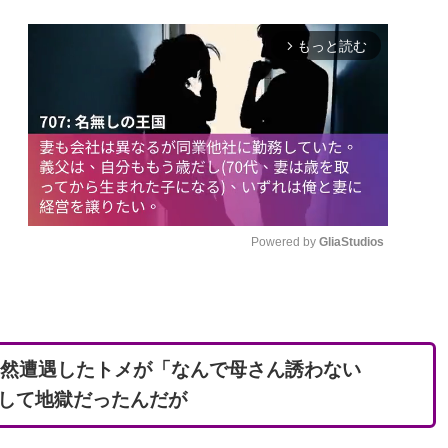
もっと読む
arrow_forward_ios
Powered by 
GliaStudios
M
u
t
偶然遭遇したトメが「なんで母さん誘わない
e
して地獄だったんだが