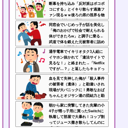
断幕を持ち込み「反対派はボコボ
コにする」とイキり散らす過激フ
ァン現るｗｗ後ろの席の視界を物
理的に破壊する過激ファンにイラ
同窓会でいじめっ子が話を美化し
イラが止まらん
「俺のおかげで社会で耐えられる
体ができたろw」と調子に乗る←
武道で体を鍛えた元被害者に詰め
寄られて顔面蒼白で平謝りｗｗｗ
通学電車でイキリオタク3人組に
イヤホン抜かれて「違法サイトで
見るな！」と絡まれた→「Netflix
ですが…？」と返したらキョドっ
て別車両へ逃走…20代にもなって
血を見て失神した俺が「殺人事件
群れてイキってくんな
の被害者（遺体）」と勘違いされ
現場が大パニックに！勇敢なおば
ちゃんとオジサン達の団結力と勘
違い劇がこちらｗｗ
朝から家に突撃してきた先輩の小
4子が甥っ子用に買ったSwitchに
執着して部屋で大暴れ！コップ割
ってジュース撒き散らしてんのに