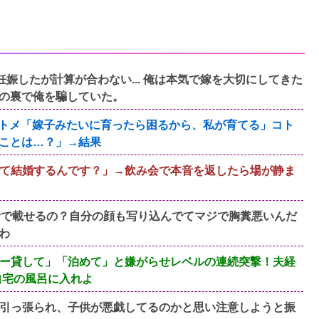
妊娠したが計算が合わない... 俺は本気で嫁を大切にしてきた
の裏で俺を騙していた。
ザトメ「嫁子みたいに育ったら困るから、私が育てる」コト
ことは…？」→結果
て結婚するんです？」→飲み会で本音を返したら場が静ま
断で載せるの？自分の顔も写り込んでてマジで胸糞悪いんだ
わ
ー貸して」「泊めて」と嫌がらせレベルの連続突撃！夫経
自宅の風呂に入れよ
引っ張られ、子供が悪戯してるのかと思い注意しようと振