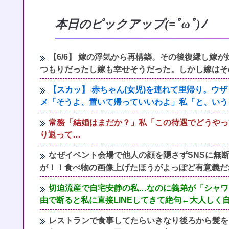
本日のピックアップ(=ﾟωﾟ)ﾉ
【6/6】 嫁の浮気から再構築。その後復縁し嫁が
つもりだったし嫁も幸せそうだった。しかし嫁はそ
【スカッ】 赤ちゃん(女児)を連れて里帰り。ウ
メ「そうよ、置いて帰っていいわよ」私「と、いう
常務「結婚はまだか？」私「この待遇でどうやっ
り返って…
なぜイベント会場で他人の顔を隠さずSNSに無
が！！食べ物の画像上げたほうがよっぽど有意義だ
切迫流産で自宅安静の私…なのに義弟が「シャワ
由で断ると私に直接LINEしてきて絶句←大人しく
レストランで食事してたらいきなり後ろから髪を