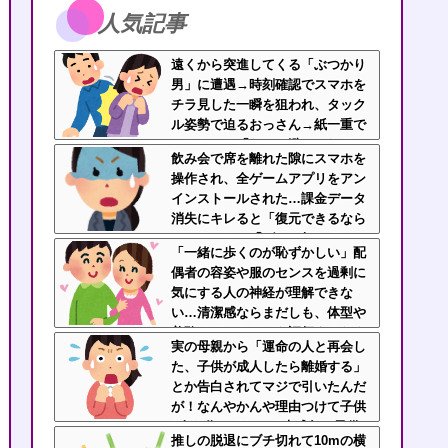
人気記事
遠くから突進してくる「ぶつかり
男」に遭遇→時刻確認でスマホを
チラ見した一瞬を狙われ、タック
ル姿勢で迫るおっさん→紙一重で
かわしたら「なんで避けられるん
飲み会で席を離れた隙にスマホを
だよ！」と絶叫逃走
操作され、全ゲームアプリをアン
インストールされた…課金データ
消失にキレると「復元できるなら
いいじゃん」「ゲーム如きで」と
「一緒に歩くのが恥ずかしい」配
逆ギレして帰走
偶者の容姿や服のセンスを過剰に
気にする人の神経が理解できな
い…清潔感ならまだしも、体型や
美醜でパートナーを評価するなよ
実の母親から「運命の人と再会し
た、子供が成人したら離婚する」
とか告白されてマジで引いたんだ
が！なんやかんや理由つけて子供
4人も作っておいて未成年の子供
推しの脱退にブチ切れて10mの横
に言う話かよ！