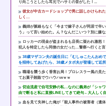
り向こうとしたら耳元でハサミの音がした！...
彼女が中古カードショップで男に話しかけられた
しく…
義姉が脈絡もなく「今まで嫁子さんが同居で辛い
う」って言い始めた。ん？なんだこいつ？別に嫌な
ロッカーの現金が盗まれるも店長に疑われ激怒！
犯人を特定したら同僚の女だった…警察へ行くと言
38歳マザコン夫の誕生日に「むしゅこたんおめ
を招待してあげたら、38歳メタボ夫が登場して近
職場を襲う歩く香害お局！プロレスラー風の見た
てお菓子賄賂でウハウハwｗｗ
切迫流産で自宅安静の私…なのに義弟が「シャワ
由で断ると私に直接LINEしてきて絶句←大人しく
血を見て失神した俺が「殺人事件の被害者（遺体