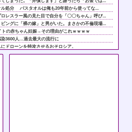
てしまった。「弁償します」と謝ったら「お金では...
ル処分 バスタオルは俺も20年前から使ってな...
ロレスラー風の見た目で自分を「〇〇ちゃん」呼び...
ビングに「裸の嫁」と男がいた。まさかの不倫現場...
セイトの赤ちゃん妊娠→その理由がこれｗｗｗｗ
染3600人…過去最大の流行に
んにドローンを特攻させるおそロシア。
ストップでトラックと衝突したドラレコが（ノ∇`...
店長に疑われ激怒！10代キャバ嬢の私、自力でロ...
き、すごい衝撃を受けてリアルに2ｍくらいふっと...
ロレスラー風の見た目で自分を「〇〇ちゃん」呼び...
のに義弟が「シャワー貸して」「泊めて」と嫌がら...