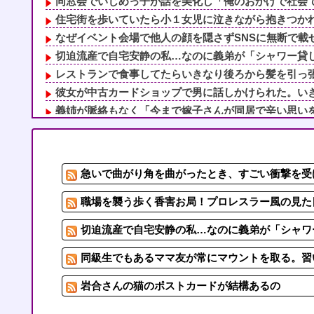
同窓会でいじめっ子が話を美化し「俺のおかげで社会で耐
住宅街を歩いていたら小１女児に泣きながら抱きつかれた
なぜイベント会場で他人の顔を隠さずSNSに無断で載せ
切迫流産で自宅安静の私…なのに義弟が「シャワー貸して
レストランで食事してたらいきなり後ろから髪を引っ張ら
彼女が中古カードショップで男に話しかけられた。いきな
義姉が脈絡もなく「今まで嫁子さんが同居で辛い思いをし
おばさんの一人旅
兄貴が去年結婚したのだがしょーもないことで家族会
【スカッ】赤ちゃん(女児)を連れて里帰り。ウザトメ「嫁
急いで曲がり角を曲がったとき、すごい衝撃を受
上司と外回りを終えて公園でアイス食ってたら、通りかか
妊娠しても「母さんが喜ぶ」と言ってたマザコン夫が事故
職場を襲う歩く香害お局！プロレスラー風の見た目
切迫流産で自宅安静の私…なのに義弟が「シャワー
同級生でもあるママ友が常にマウントを取る。習い
岩合さんの猫のポストカードが結構あるの