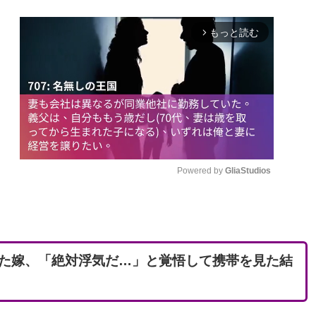
もっと読む
arrow_forward_ios
Powered by 
GliaStudios
M
u
t
た嫁、「絶対浮気だ…」と覚悟して携帯を見た結
e