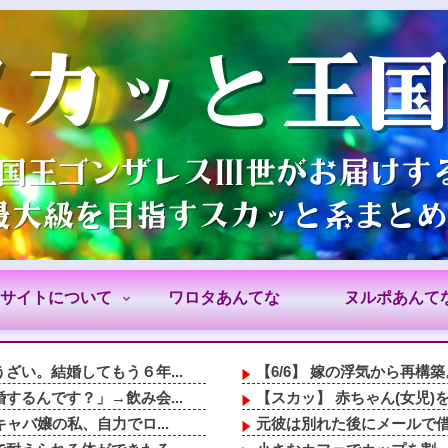
サイトについて
ワロタあんてな
ヌルポあんて
い。結婚してもう６年...
【6/6】 嫁の浮気から再構
るんです？」→飲み会...
【スカッ】 赤ちゃん(女児)
ャバ嬢の私、自力でロ...
元彼は別れた後にメールで借