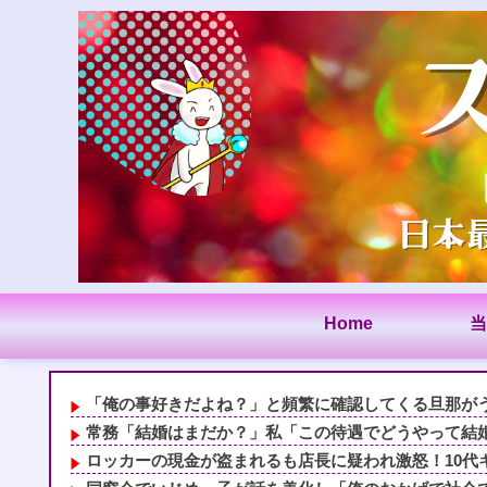
Home
当
「俺の事好きだよね？」と頻繁に確認してくる旦那がうざ
常務「結婚はまだか？」私「この待遇でどうやって結婚す
ロッカーの現金が盗まれるも店長に疑われ激怒！10代キ