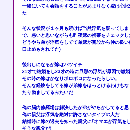
一緒にいても会話をすることがあまりなく嫁は心此
た
そんな状況が１ヶ月も続けば当然浮気を疑ってしま
で、悪いと思いながらも昨夜嫁の携帯をチェックし
どうやら弟が浮気をしてて弟嫁が普段から仲の良い
口止めもされてた)
後出しになるが嫁はバツイチ
21才で結婚をし23才の時に旦那の浮気が原因で離
その時の嫁はかなりボロボロになったらしい。
そんな経験をしてる嫁が弟嫁をほっとけるわけもな
たり励ましてるみたいだ
俺の脳内修羅場は解決したが弟がやらかしてると思
俺の親父は浮気を絶対に許さないタイプの人だ
結婚時に嫁の過去を知った親父に｢オマエが浮気をし
そうな親父だ)