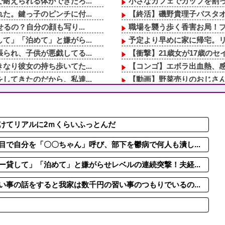
えられる体ができたろ...
小さなカフェでカップを割っ
。鍵っ子のピンチに付...
【終活】磯野貴理子バスタオ
るの？自分の顔も写り...
職場を襲う歩く香害お局！プ
」「泊めて」と嫌がら...
予定より早めに家に帰宅。リ
れ、子供が悪戯してる...
【衝撃】21歳女が17歳の
り彼女の持ち歩いてた...
【コンゴ】エボラ出血熱、感
てきたのだから、私達...
【動画】野菜売りのおじさ
【動画】両方馬鹿（笑）ミニ
議が開かれて…
ロッカーの現金が盗まれるも
子みたいに育ったら...
急いで曲がり角を曲がったと
けてリアルに2ｍくらいふっとんだ
った女子大生風の2人...
職場を襲う歩く香害お局！プ
で他界。トメに全財産...
切迫流産で自宅安静の私…な
で自分を「〇〇ちゃん」呼び、部下を鬱病で何人も潰し...
貸して」「泊めて」と嫌がらせレベルの連続突撃！夫経...
事の話をすると我家は数千円の習い事のつもりでいるの...