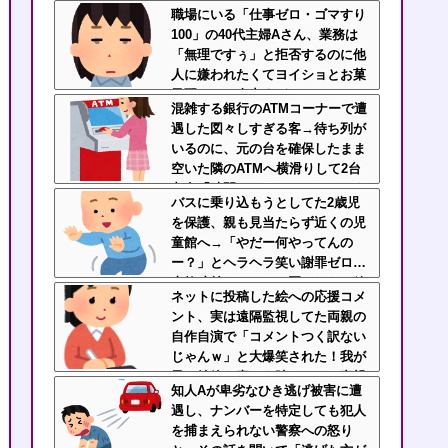
「お願いしたら貰えるかもｗ」と
職場にいる「仕事ゼロ・ゴマすり
ヘラヘラ笑って片付けもしない…
100」の40代主婦Aさん、業務は
先輩にブチ切れそう
「無理ですぅ」と拒否するのに他
人に嫌われたくてヨイショとお菓
子配りだけ全力すぎる
混雑する銀行のATMコーナーで遭
遇した図々しすぎる客→待ち列が
いるのに、元の台を確保したまま
空いた隣のATMへ横滑りして2台
占有「時間かかるねー」じゃねえ
バスに乗り込もうとしてた2歳児
よ横取りすんな！
を保護、親も見当たらず近くの児
童館へ→「やだー何やってんの
ー？」とヘラヘラ笑い謝罪ゼロ…
事故寸前だったのに悪びれない放
ネットに投稿した絵への応援コメ
置親なんなの？
ント、実は遠隔監視してた両親の
自作自演で「コメントつく訳ない
じゃんｗ」と大爆笑された！我が
子の純粋な喜びを踏みにじる毒親
知人Aが卑劣なひき逃げ被害に遭
と絶縁を決断
遇し、ナンバーを特定しても犯人
を捕まえられない警察への怒り