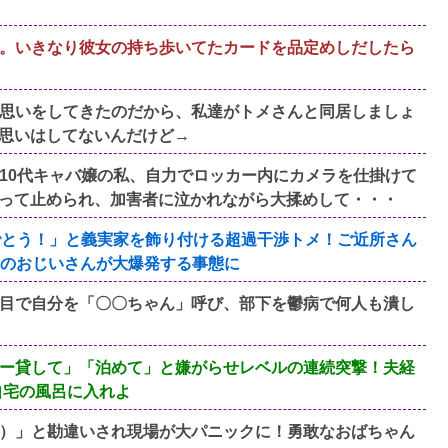
。いきなり彼女の持ち歩いてたカードを品定めしだしたら
思いをしてきたのだから、私達がトメさんと同居しましょ
思いはしてないんだけど→
10代キャバ嬢の私、自力でロッカー内にカメラを仕掛けて
って止められ、加害者に泣かれながら大揉めして・・・
でとう！」と義実家を飾り付ける超過干渉トメ！ご近所さん
所のおじいさんが大爆発する事態に
目で自分を「〇〇ちゃん」呼び、部下を鬱病で何人も潰し
ー貸して」「泊めて」と嫌がらせレベルの連続突撃！夫経
自宅の風呂に入れよ
）」と勘違いされ現場が大パニックに！勇敢なおばちゃん