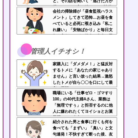
と、その話を聞いて「逃げた方が
得じゃん」と言い放ったBの神経
会社の掃除婦が「昼食監視ハラス
がわからん
メント」してきて恐怖…お昼を食
べていると必死に覗き込み「私こ
れ嫌い」「安物ばかり」と毎日文
句を言うんだが、他人の食事に異
様な執着を見せるのまじでストレ
ス
管理人イチオシ！
家購入に「ダメダメ！」と猛反対
するトメに「あなたの家じゃあり
ません」と言い放った結果→激怒
したトメが自ら〇〇を口にして最
高の展開へｗｗｗｗｗｗ
職場にいる「仕事ゼロ・ゴマすり
100」の40代主婦Aさん、業務は
「無理ですぅ」と拒否するのに他
人に嫌われたくてヨイショとお菓
子配りだけ全力すぎる
紹介された男と食事に行くも何を
食べても「まずい」「臭い」と文
句連発！不快すぎて断った後、友