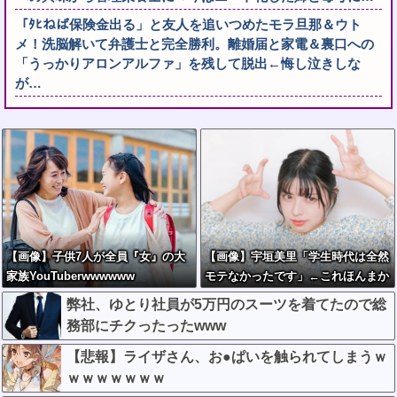
「ﾀﾋねば保険金出る」と友人を追いつめたモラ旦那＆ウト
メ！洗脳解いて弁護士と完全勝利。離婚届と家電＆裏口への
「うっかりアロンアルファ」を残して脱出←悔し泣きしな
が…
【画像】子供7人が全員『女』の大
【画像】宇垣美里「学生時代は全然
家族YouTuberwwwwww
モテなかったです」←これほんまか
ぁ？w w w w w w w w
弊社、ゆとり社員が5万円のスーツを着てたので総
務部にチクったったwww
【悲報】ライザさん、お●ぱいを触られてしまうｗ
ｗｗｗｗｗｗｗ