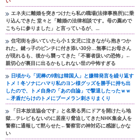
い
エネ夫に離婚を突きつけたら私の職場(法律事務所)に乗
り込んできた 堂々と「離婚の法律相談です。母の薦めで
こちらに参りました」と言っているが、...
住宅街を歩いていたら小１女児に泣きながら抱きつか
れた。鍵っ子のピンチに付き添い30分…無事にお母さん
が現れるも、後から襲ってきた「不審者扱いの恐怖」←
親切心が裏目に出るかもしれない世の中怖すぎる
日頃から「泥棒の9割は韓国人」と嫌韓発言を繰り返す
トメ！冬ソナにハマり私のヨン様グッズを勝手に持ち出
したので、トメ自身の「あの自論」で撃退したったｗｗ
←矛盾だらけのトメにブーメラン刺さりまくり
「日本放送協会です」と名乗る男にドアを開けたら地
獄…テレビもないのに居座り脅迫してきたNHK集金人を
警察に通報して黙らせた←警察官の神対応に感謝しかな
い