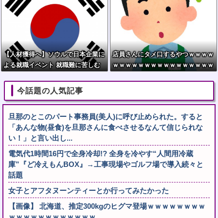
【人材獲得へ】ソウルで日本企業に
店員さんにタメ口するやつｗｗｗｗ
よる就職イベント 就職難に苦しむ
ｗｗｗｗｗｗｗｗｗｗｗｗｗｗｗｗ
韓国の若者が日本に注目
ｗｗｗｗ
今話題の人気記事
旦那のとこのパート事務員(美人)に呼び止められた。すると
「あんな物(昼食)を旦那さんに食べさせるなんて信じられな
い！」と言い出し...
電気代1時間16円で全身冷却!? 全身を冷やす“人間用冷蔵
庫”『ど冷えもんBOX』→工事現場やゴルフ場で導入続々と
話題
女子とアフタヌーンティーとか行ってみたかった
【画像】 北海道、推定300kgのヒグマ登場ｗｗｗｗｗｗｗｗ
ｗｗｗｗｗｗｗｗｗｗｗｗ