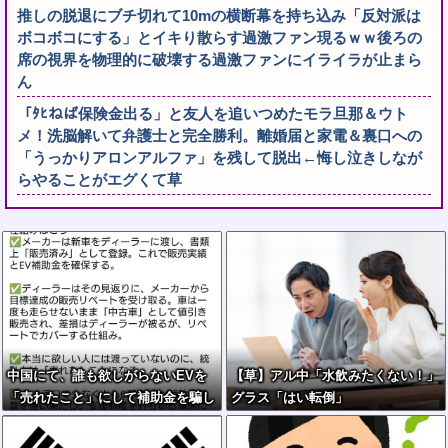
推しの脱退にブチ切れて10mの横断幕を持ち込み「反対派は
ボコボコにする」とイキり散らす過激ファン現るｗｗ後ろの
席の視界を物理的に破壊する過激ファンにイライラが止まら
ん
「ﾀﾋねば保険金出る」と友人を追いつめたモラ旦那＆ウト
メ！洗脳解いて弁護士と完全勝利。離婚届と家電＆裏口への
「うっかりアロンアルファ」を残して脱出←悔し泣きしなが
らやることがエグくて草
中国にて、誰も欲しがらないEVを
【草】アル中「水飲みたくない！」
「売れたこと」にして補助金を騙し
グラス「はい転倒」
取る事案が横行。販売実績水増し