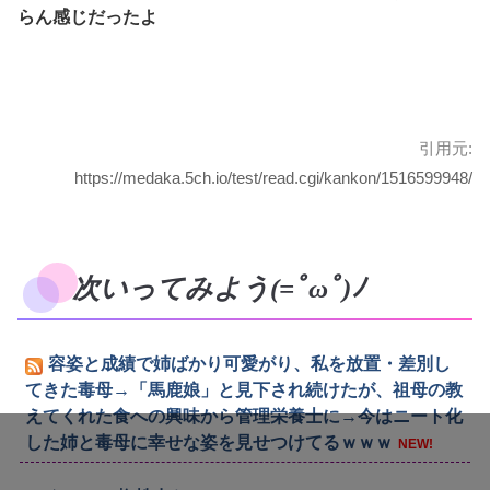
らん感じだったよ
引用元:
https://medaka.5ch.io/test/read.cgi/kankon/1516599948/
次いってみよう(=ﾟωﾟ)ﾉ
容姿と成績で姉ばかり可愛がり、私を放置・差別し
てきた毒母→「馬鹿娘」と見下され続けたが、祖母の教
えてくれた食への興味から管理栄養士に→今はニート化
した姉と毒母に幸せな姿を見せつけてるｗｗｗ
NEW!