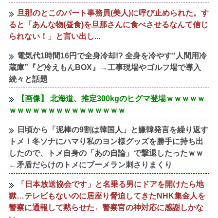
旦那のとこのパート事務員(美人)に呼び止められた。す
ると「あんな物(昼食)を旦那さんに食べさせるなんて信じ
られない！」と言い出し...
電気代1時間16円で全身冷却!? 全身を冷やす“人間用冷
蔵庫”『ど冷えもんBOX』→工事現場やゴルフ場で導入
続々と話題
【画像】 北海道、推定300kgのヒグマ登場ｗｗｗｗｗ
ｗｗｗｗｗｗｗｗｗｗｗｗｗｗｗ
日頃から「泥棒の9割は韓国人」と嫌韓発言を繰り返す
トメ！冬ソナにハマり私のヨン様グッズを勝手に持ち出
したので、トメ自身の「あの自論」で撃退したったｗｗ
←矛盾だらけのトメにブーメラン刺さりまくり
「日本放送協会です」と名乗る男にドアを開けたら地
獄…テレビもないのに居座り脅迫してきたNHK集金人を
警察に通報して黙らせた←警察官の神対応に感謝しかな