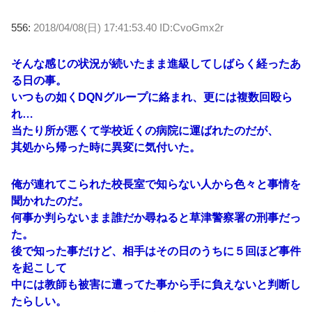
556:
2018/04/08(日) 17:41:53.40 ID:CvoGmx2r
そんな感じの状況が続いたまま進級してしばらく経ったあ
る日の事。
いつもの如くDQNグループに絡まれ、更には複数回殴ら
れ…
当たり所が悪くて学校近くの病院に運ばれたのだが、
其処から帰った時に異変に気付いた。
俺が連れてこられた校長室で知らない人から色々と事情を
聞かれたのだ。
何事か判らないまま誰だか尋ねると草津警察署の刑事だっ
た。
後で知った事だけど、相手はその日のうちに５回ほど事件
を起こして
中には教師も被害に遭ってた事から手に負えないと判断し
たらしい。