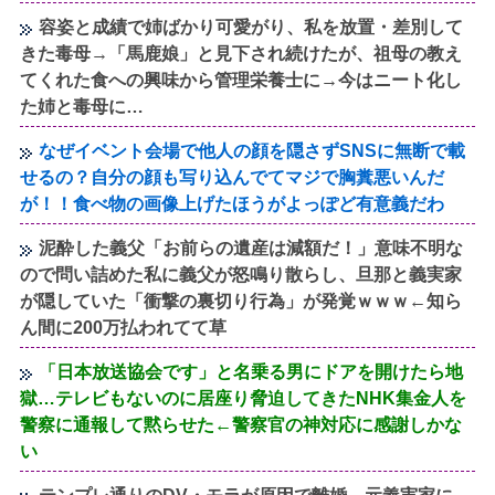
容姿と成績で姉ばかり可愛がり、私を放置・差別して
きた毒母→「馬鹿娘」と見下され続けたが、祖母の教え
てくれた食への興味から管理栄養士に→今はニート化し
た姉と毒母に…
なぜイベント会場で他人の顔を隠さずSNSに無断で載
せるの？自分の顔も写り込んでてマジで胸糞悪いんだ
が！！食べ物の画像上げたほうがよっぽど有意義だわ
泥酔した義父「お前らの遺産は減額だ！」意味不明な
ので問い詰めた私に義父が怒鳴り散らし、旦那と義実家
が隠していた「衝撃の裏切り行為」が発覚ｗｗｗ←知ら
ん間に200万払われてて草
「日本放送協会です」と名乗る男にドアを開けたら地
獄…テレビもないのに居座り脅迫してきたNHK集金人を
警察に通報して黙らせた←警察官の神対応に感謝しかな
い