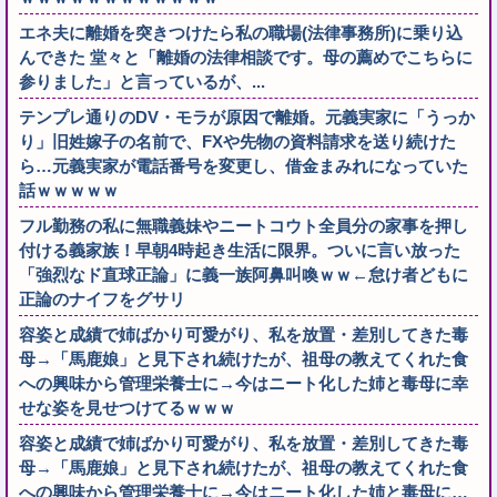
エネ夫に離婚を突きつけたら私の職場(法律事務所)に乗り込
んできた 堂々と「離婚の法律相談です。母の薦めでこちらに
参りました」と言っているが、...
テンプレ通りのDV・モラが原因で離婚。元義実家に「うっか
り」旧姓嫁子の名前で、FXや先物の資料請求を送り続けた
ら…元義実家が電話番号を変更し、借金まみれになっていた
話ｗｗｗｗｗ
フル勤務の私に無職義妹やニートコウト全員分の家事を押し
付ける義家族！早朝4時起き生活に限界。ついに言い放った
「強烈なド直球正論」に義一族阿鼻叫喚ｗｗ←怠け者どもに
正論のナイフをグサリ
容姿と成績で姉ばかり可愛がり、私を放置・差別してきた毒
母→「馬鹿娘」と見下され続けたが、祖母の教えてくれた食
への興味から管理栄養士に→今はニート化した姉と毒母に幸
せな姿を見せつけてるｗｗｗ
容姿と成績で姉ばかり可愛がり、私を放置・差別してきた毒
母→「馬鹿娘」と見下され続けたが、祖母の教えてくれた食
への興味から管理栄養士に→今はニート化した姉と毒母に…