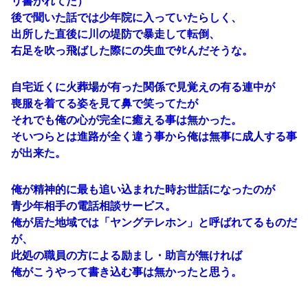
リ書かれてた）
後で聞いた話では少年院に入っていたらしく、
出所した直後に川の堤防で暴走して転倒、
右足を吹っ飛ばした際にの失血でﾀﾋんだそうな。
自宅近くに火葬場が有った関係で見覚えの有る連中が
喪服を着てる姿を見て鼻で笑ってたが
それでも俺の心が完全に癒える事は無かった。
そいつらとは進路が全く違う事から俺は無事に成人する事
が出来た。
俺が精神的に最も追い込まれた時お世話になったのが
青少年相手の電話相談サービス。
俺が居た地域では「ヤングテレホン」と呼ばれてるものだ
が、
此処の職員の方による励まし・助言が無ければ
俺がこうやって書き込む事は無かったと思う。