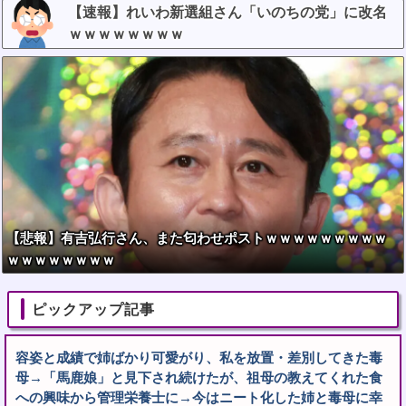
【速報】れいわ新選組さん「いのちの党」に改名
ｗｗｗｗｗｗｗｗ
【悲報】有吉弘行さん、また匂わせポストｗｗｗｗｗｗｗｗｗ
ｗｗｗｗｗｗｗｗ
ピックアップ記事
容姿と成績で姉ばかり可愛がり、私を放置・差別してきた毒
母→「馬鹿娘」と見下され続けたが、祖母の教えてくれた食
への興味から管理栄養士に→今はニート化した姉と毒母に幸