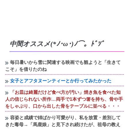
中間オススメ(*ﾉ･ω･)ﾉ⌒。ﾄﾞｿﾞ
毎日暑いから雪に関連する映画でも観ようと「生きて
こそ」を借りたのね
女子とアフタヌーンティーとか行ってみたかった
「お皿は綺麗だけど食べ方が汚い」焼き魚を食べた知
人の信じられない所作…両手で1本ずつ箸を持ち、骨や手
をしゃぶり、口から出した骨をテーブルに並べる・・・
容姿と成績で姉ばかり可愛がり、私を放置・差別して
きた毒母→「馬鹿娘」と見下され続けたが、祖母の教え