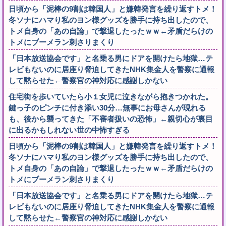
日頃から「泥棒の9割は韓国人」と嫌韓発言を繰り返すトメ！
冬ソナにハマり私のヨン様グッズを勝手に持ち出したので、
トメ自身の「あの自論」で撃退したったｗｗ←矛盾だらけの
トメにブーメラン刺さりまくり
「日本放送協会です」と名乗る男にドアを開けたら地獄…テ
レビもないのに居座り脅迫してきたNHK集金人を警察に通報
して黙らせた←警察官の神対応に感謝しかない
住宅街を歩いていたら小１女児に泣きながら抱きつかれた。
鍵っ子のピンチに付き添い30分…無事にお母さんが現れる
も、後から襲ってきた「不審者扱いの恐怖」←親切心が裏目
に出るかもしれない世の中怖すぎる
日頃から「泥棒の9割は韓国人」と嫌韓発言を繰り返すトメ！
冬ソナにハマり私のヨン様グッズを勝手に持ち出したので、
トメ自身の「あの自論」で撃退したったｗｗ←矛盾だらけの
トメにブーメラン刺さりまくり
「日本放送協会です」と名乗る男にドアを開けたら地獄…テ
レビもないのに居座り脅迫してきたNHK集金人を警察に通報
して黙らせた←警察官の神対応に感謝しかない