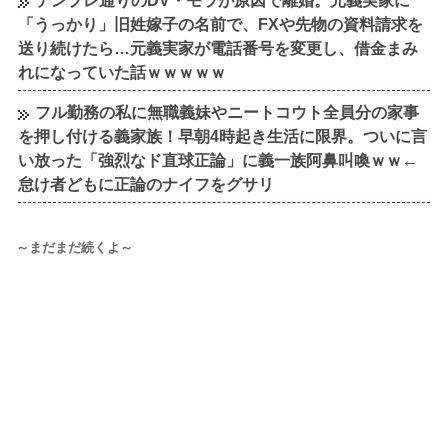
テンプレ通りのDV・モラが原因で離婚。元義実家に
「うっかり」旧姓嫁子の名前で、FXや先物の資料請求を
送り続けたら…元義実家が電話番号を変更し、借金まみ
れになっていた話ｗｗｗｗｗ
フル勤務の私に無職義妹やニートコウト全員分の家事
を押し付ける義家族！早朝4時起き生活に限界。ついに言
い放った「強烈なド直球正論」に義一族阿鼻叫喚ｗｗ←
怠け者どもに正論のナイフをグサリ
～まだまだ続くよ～