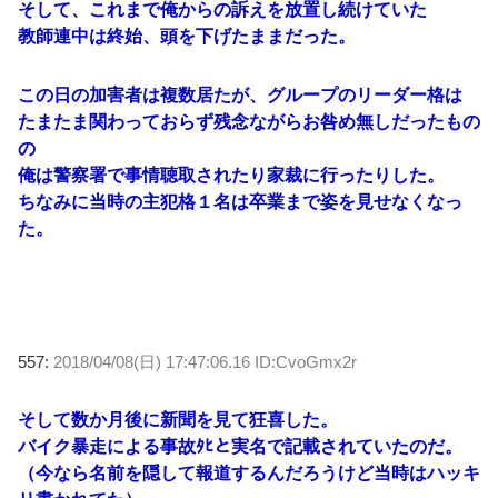
そして、これまで俺からの訴えを放置し続けていた
教師連中は終始、頭を下げたままだった。
この日の加害者は複数居たが、グループのリーダー格は
たまたま関わっておらず残念ながらお咎め無しだったもの
の
俺は警察署で事情聴取されたり家裁に行ったりした。
ちなみに当時の主犯格１名は卒業まで姿を見せなくなっ
た。
557:
2018/04/08(日) 17:47:06.16 ID:CvoGmx2r
そして数か月後に新聞を見て狂喜した。
バイク暴走による事故ﾀﾋと実名で記載されていたのだ。
（今なら名前を隠して報道するんだろうけど当時はハッキ