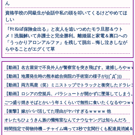
ん
資格学校の同級生が会話中私の頭を叩いてくるけどやめてほ
しい
「ﾀﾋねば保険金出る」と友人を追いつめたモラ旦那＆ウト
メ！洗脳解いて弁護士と完全勝利。離婚届と家電＆裏口への
「うっかりアロンアルファ」を残して脱出←悔し泣きしなが
らやることがエグくて草
【動画】名古屋栄で不良外人が警察官を突き飛ばす。逮捕しろやｗｗ
【動画】地震発生時の熊本総合病院の手術室の様子が(((ﾟДﾟ)))
【動画】両方馬鹿（笑）ミニストップでトラックと衝突したドラレコ
【動画】ロシアの空挺兵、パラシュートが開かずに墜落してしまう。
ごつ盛り焼きそばとかいう年１くらいで無性に食いたくなるやつｗｗ
【衝撃】嫁がパパ活してた理由がヤバすぎるｗｗｗｗ 他
オレたちひょうきん族の懺悔室なんてナウなヤングは知らんだろ
時間指定で荷物待機→チャイム鳴って3秒で玄関行くも配達員消滅＆