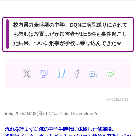
t
e
校内暴力全盛期の中学、DQNに病院送りにされて
も教師は放置…だが加害者が1日5件も事件起こし
た結果、ついに刑事が学校に乗り込んできたｗ
2026.05.24
555:
2018/04/08(日) 17:40:57.56 ID:CvoGmx2r
流れを読まずに俺の中学生時代に体験した修羅場。