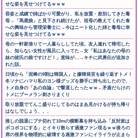
せな姿を見せつけてるｗｗｗ
容姿と成績で姉ばかり可愛がり、私を放置・差別してきた毒
母→「馬鹿娘」と見下され続けたが、祖母の教えてくれた食
への興味から管理栄養士に→今はニート化した姉と毒母に幸
せな姿を見せつけてるｗｗｗ
母の一軒家借りて一人暮らししてた頃。友人連れて帰宅した
ら、知らない女性が風呂に入ってた→女「私はあなたの母の
妹の彼氏の娘ですけど！」意味が…→キチに武勇伝が追加さ
れた話。
日頃から「泥棒の9割は韓国人」と嫌韓発言を繰り返すトメ！
冬ソナにハマり私のヨン様グッズを勝手に持ち出したので、
トメ自身の「あの自論」で撃退したったｗｗ←矛盾だらけの
トメにブーメラン刺さりまくり
取り放題でてんこ盛りにしてるのはまあ見かけるが持ち帰り
はなしでしょう、、、
推しの脱退にブチ切れて10mの横断幕を持ち込み「反対派は
ボコボコにする」とイキり散らす過激ファン現るｗｗ後ろの
席の視界を物理的に破壊する過激ファンにイライラが止まら