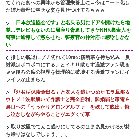
てくれた食への興味から管理栄養士に→今はニート化し
た姉と毒母に幸せな姿を見せつけてるｗｗｗ
「日本放送協会です」と名乗る男にドアを開けたら地
獄…テレビもないのに居座り脅迫してきたNHK集金人を
警察に通報して黙らせた←警察官の神対応に感謝しかな
い
推しの脱退にブチ切れて10mの横断幕を持ち込み「反
対派はボコボコにする」とイキり散らす過激ファン現る
ｗｗ後ろの席の視界を物理的に破壊する過激ファンにイ
ライラが止まらん
「ﾀﾋねば保険金出る」と友人を追いつめたモラ旦那＆
ウトメ！洗脳解いて弁護士と完全勝利。離婚届と家電＆
裏口への「うっかりアロンアルファ」を残して脱出←悔
し泣きしながらやることがエグくて草
取り放題でてんこ盛りにしてるのはまあ見かけるが持
ち帰りはなしでしょう、、、