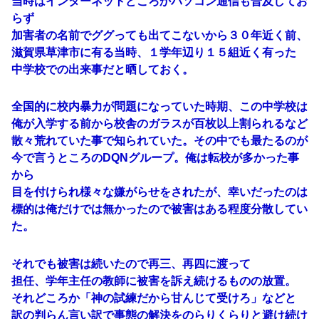
当時はインターネットどころかパソコン通信も普及してお
らず
加害者の名前でググっても出てこないから３０年近く前、
滋賀県草津市に有る当時、１学年辺り１５組近く有った
中学校での出来事だと晒しておく。
全国的に校内暴力が問題になっていた時期、この中学校は
俺が入学する前から校舎のガラスが百枚以上割られるなど
散々荒れていた事で知られていた。その中でも最たるのが
今で言うところのDQNグループ。俺は転校が多かった事
から
目を付けられ様々な嫌がらせをされたが、幸いだったのは
標的は俺だけでは無かったので被害はある程度分散してい
た。
それでも被害は続いたので再三、再四に渡って
担任、学年主任の教師に被害を訴え続けるものの放置。
それどころか「神の試練だから甘んじて受けろ」などと
訳の判らん言い訳で事態の解決をのらりくらりと避け続け