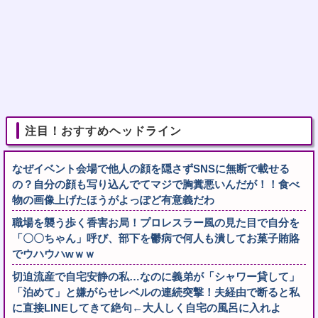
注目！おすすめヘッドライン
なぜイベント会場で他人の顔を隠さずSNSに無断で載せる
の？自分の顔も写り込んでてマジで胸糞悪いんだが！！食べ
物の画像上げたほうがよっぽど有意義だわ
職場を襲う歩く香害お局！プロレスラー風の見た目で自分を
「〇〇ちゃん」呼び、部下を鬱病で何人も潰してお菓子賄賂
でウハウハwｗｗ
切迫流産で自宅安静の私…なのに義弟が「シャワー貸して」
「泊めて」と嫌がらせレベルの連続突撃！夫経由で断ると私
に直接LINEしてきて絶句←大人しく自宅の風呂に入れよ