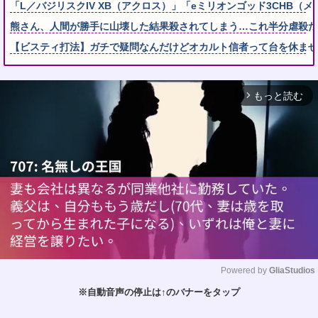
「L／バジリスクIV XB（アクロス）」「eミリオンゴッド3CHB（メ
熊さん、人間が勝手に山壊した結果殺されてしまう…これ半分虐殺だ
【ビスティ打法】ガチで疑問なんだけどオカルト信者って台を休ませ
もっと読む
arrow_forward_ios
Powered by 
GliaStudios
※自動音声の停止は↑のバナーをタップ
M
u