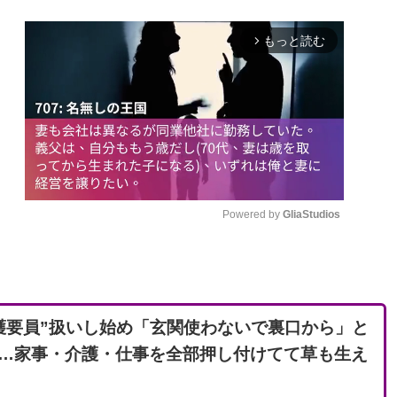
もっと読む
arrow_forward_ios
Powered by 
GliaStudios
M
u
t
護要員”扱いし始め「玄関使わないで裏口から」と
e
…家事・介護・仕事を全部押し付けてて草も生え