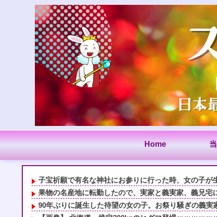
Home
当
子宝祈願で有名な神社にお参りに行った時、女の子が生ま
果物の名産地に転勤したので、実家と義実家、義兄宅に直
90年ぶりに誕生した待望の女の子。お祭り騒ぎの義実家