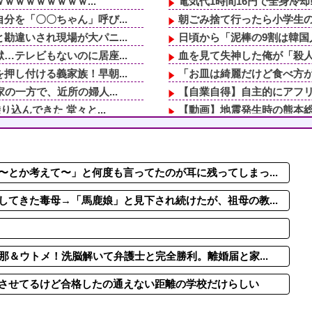
ｗｗｗｗｗｗｗｗ...
電気代1時間16円で全身冷却!
を「〇〇ちゃん」呼び...
朝ごみ捨て行ったら小学生
違いされ現場が大パニ...
日頃から「泥棒の9割は韓国
テレビもないのに居座...
血を見て失神した俺が「殺人
し付ける義家族！早朝...
「お皿は綺麗だけど食べ方が
の一方で、近所の婦人...
【自業自得】自主的にアフ
込んできた 堂々と...
【動画】地震発生時の熊本総合病
「貯金なんてないよ...
【動画】両方馬鹿（笑）ミニ
【動画】ロシアの空挺兵、
毒母→「馬鹿娘」と見...
時間指定で荷物待機→チャイ
とか考えて〜」と何度も言ってたのが耳に残ってしまっ...
トメ！洗脳解いて弁護...
毎日暑いから雪に関連する
信じられない所作…両...
取り放題でてんこ盛りにして
てきた毒母→「馬鹿娘」と見下され続けたが、祖母の教...
那＆ウトメ！洗脳解いて弁護士と完全勝利。離婚届と家...
させてるけど合格したの通えない距離の学校だけらしい