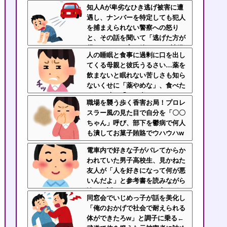
出した骨をテーブルに並べ
知人Aが卑劣なひき逃げ被害に遭
る・・・
遇し、ナンバーを特定しても犯人
を捕まえられない警察への怒り
と、その話を聞いて「逃げた方が
得じゃん」と言い放ったBの神経
人の睡眠と食事に過剰に口を出し
がわからん
てくる母親と彼氏うるさい…薬を
飲まないと眠れない苦しさも知ら
ないくせに「薬やめな」、食べた
くない時に「一口食べて」としつ
職場を襲う歩く香害お局！プロレ
こい無神経すぎる！！
スラー風の見た目で自分を「〇〇
ちゃん」呼び、部下を鬱病で何人
も潰してお菓子賄賂でウハウハw
ｗｗ
電車内で好きな子がバレてからか
われていた男子高校生、見かねた
友人が「人を好きになって何が悪
いんだよ」と参考書を読みながら
淡々と話してた←カッコ良すぎだ
同窓会でいじめっ子が話を美化し
ろ
「俺のおかげで社会で耐えられる
体ができたろw」と調子に乗る←