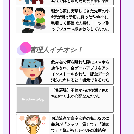
武道で体を鍛えた元被害者に詰め
寄られて顔面蒼白で平謝りｗｗｗ
朝から家に突撃してきた先輩の小
4子が甥っ子用に買ったSwitchに
執着して部屋で大暴れ！コップ割
ってジュース撒き散らしてんのに
「お願いしたら貰えるかもｗ」と
ヘラヘラ笑って片付けもしない…
先輩にブチ切れそう
管理人イチオシ！
飲み会で席を離れた隙にスマホを
操作され、全ゲームアプリをアン
インストールされた…課金データ
消失にキレると「復元できるなら
いいじゃん」「ゲーム如きで」と
【修羅場】不倫からの復活？俺た
逆ギレして帰走
ちの行く末が心配なんだが…
切迫流産で自宅安静の私…なのに
義弟が「シャワー貸して」「泊め
て」と嫌がらせレベルの連続突