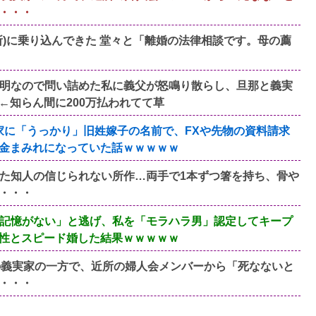
・・・
)に乗り込んできた 堂々と「離婚の法律相談です。母の薦
明なので問い詰めた私に義父が怒鳴り散らし、旦那と義実
←知らん間に200万払われてて草
家に「うっかり」旧姓嫁子の名前で、FXや先物の資料請求
金まみれになっていた話ｗｗｗｗｗ
た知人の信じられない所作…両手で1本ずつ箸を持ち、骨や
・・・
記憶がない」と逃げ、私を「モラハラ男」認定してキープ
性とスピード婚した結果ｗｗｗｗｗ
の義実家の一方で、近所の婦人会メンバーから「死なないと
・・・