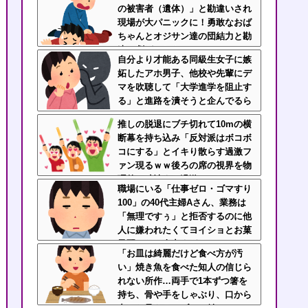
の被害者（遺体）」と勘違いされ
現場が大パニックに！勇敢なおば
ちゃんとオジサン達の団結力と勘
違い劇がこちらｗｗ
自分より才能ある同級生女子に嫉
妬したアホ男子、他校や先輩にデ
マを吹聴して「大学進学を阻止す
る」と進路を潰そうと企んでるら
しい
推しの脱退にブチ切れて10mの横
断幕を持ち込み「反対派はボコボ
コにする」とイキり散らす過激フ
ァン現るｗｗ後ろの席の視界を物
理的に破壊する過激ファンにイラ
職場にいる「仕事ゼロ・ゴマすり
イラが止まらん
100」の40代主婦Aさん、業務は
「無理ですぅ」と拒否するのに他
人に嫌われたくてヨイショとお菓
子配りだけ全力すぎる
「お皿は綺麗だけど食べ方が汚
い」焼き魚を食べた知人の信じら
れない所作…両手で1本ずつ箸を
持ち、骨や手をしゃぶり、口から