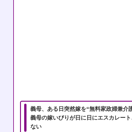
義母、ある日突然嫁を“無料家政婦兼介
義母の嫁いびりが日に日にエスカレート
ない