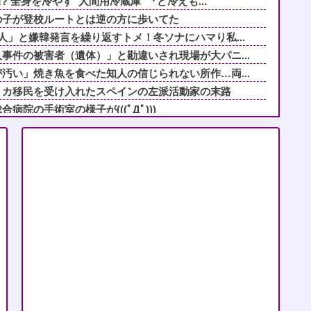
? 全身を冷やす“人間用冷蔵庫”『ど冷えも...
の子が登校ルートとは逆の方に歩いてた
人」と嫌韓発言を繰り返すトメ！冬ソナにハマり私...
事件の被害者（遺体）」と勘違いされ現場が大パニ...
汚い」焼き魚を食べた知人の信じられない所作…両...
リカ移民を受け入れたスペインの左派活動家の末路
院の手術室の様子が(((ﾟДﾟ)))
ストップでトラックと衝突したドラレコが（ノ∇`...
パラシュートが開かずに墜落してしまう。
ム鳴って3秒で玄関行くも配達員消滅＆ポストに不...
映画でも観ようと「生きてこそ」を借りたのね
るのはまあ見かけるが持ち帰りはなしでしょう、、...