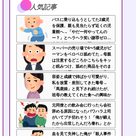
人気記事
バスに乗り込もうとしてた2歳児
を保護、親も見当たらず近くの児
童館へ→「やだー何やってんの
ー？」とヘラヘラ笑い謝罪ゼロ…
事故寸前だったのに悪びれない放
スーパーの売り場で4〜5歳児がピ
置親なんなの？
ーマンをベロベロ舐めてた→母親
は注意するどころかこちらをキッ
と睨みつけ、舐めた商品をそのま
ま棚へ放置…あんなの初めて見
容姿と成績で姉ばかり可愛がり、
た・・・
私を放置・差別してきた毒母→
「馬鹿娘」と見下され続けたが、
祖母の教えてくれた食への興味か
ら管理栄養士に→今はニート化し
元同僚との飲み会に行ったら会社
た姉と毒母に幸せな姿を見せつけ
辞める原因になったパワハラ上司
てるｗｗｗ
がいてブチ切れそう！「俺が鍛え
たから出世したんだろ奢れ」とか
何様のつもりだ？
血を見て失神した俺が「殺人事件