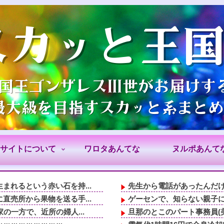
サイトについて
ワロタあんてな
ヌルポあんて
れるという赤い石を持...
先生から電話があったんだけ
売所から果物を送る手...
ゲーセンで、知らない親子に
の一方で、近所の婦人...
旦那のとこのパート事務員(美