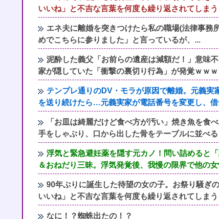
いいね」と不吉な言葉を何度も繰り返されてしまう
エネ夫に離婚を突きつけたら私の職場(法律事務所
めでこちらに参りました」と言っているが、...
泥酔した義父「お前らの遺産は減額だ！」意味不
家が隠していた「衝撃の裏切り行為」が発覚ｗｗｗ
テンプレ通りのDV・モラが原因で離婚。元義実
を送り続けたら…元義実家が電話番号を変更し、借
「お皿は綺麗だけど食べ方が汚い」焼き魚を食べ
手をしゃぶり、口から出した骨をテーブルに並べる
浮気と緊急避妊薬を隠す元カノ！問い詰めると「
＆おねだり三昧。浮気発覚後、我慢の限界で他の女
90年ぶりに誕生した待望の女の子。お祭り騒ぎ
いいね」と不吉な言葉を何度も繰り返されてしまう
なに！？蜘蛛出たの！？