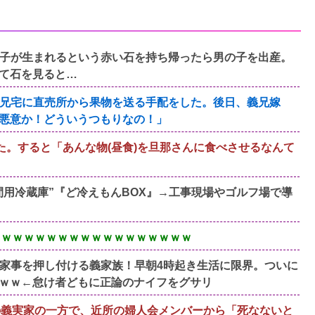
子が生まれるという赤い石を持ち帰ったら男の子を出産。
て石を見ると…
兄宅に直売所から果物を送る手配をした。後日、義兄嫁
悪意か！どういうつもりなの！」
た。すると「あんな物(昼食)を旦那さんに食べさせるなんて
人間用冷蔵庫”『ど冷えもんBOX』→工事現場やゴルフ場で導
ｗｗｗｗｗｗｗｗｗｗｗｗｗｗｗｗｗｗｗ
家事を押し付ける義家族！早朝4時起き生活に限界。ついに
ｗｗ←怠け者どもに正論のナイフをグサリ
の義実家の一方で、近所の婦人会メンバーから「死なないと