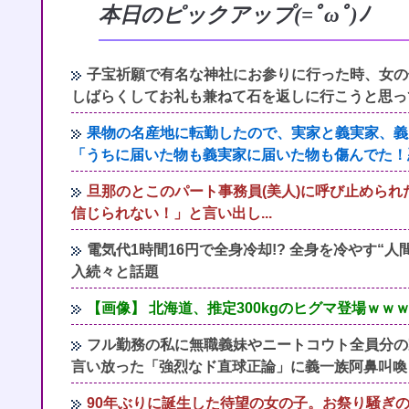
本日のピックアップ(=ﾟωﾟ)ﾉ
子宝祈願で有名な神社にお参りに行った時、女の
しばらくしてお礼も兼ねて石を返しに行こうと思っ
果物の名産地に転勤したので、実家と義実家、義
「うちに届いた物も義実家に届いた物も傷んでた！
旦那のとこのパート事務員(美人)に呼び止められ
信じられない！」と言い出し...
電気代1時間16円で全身冷却!? 全身を冷やす“
入続々と話題
【画像】 北海道、推定300kgのヒグマ登場ｗ
フル勤務の私に無職義妹やニートコウト全員分の
言い放った「強烈なド直球正論」に義一族阿鼻叫喚
90年ぶりに誕生した待望の女の子。お祭り騒ぎ