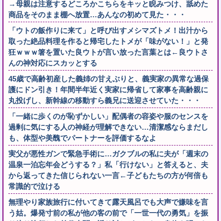
→母親は注意するどころかこちらをキッと睨みつけ、舐めた
商品をそのまま棚へ放置…あんなの初めて見た・・・
「ウトの飯作りに来て」と呼び出すメシマズトメ！出汁から
取った絶品料理を作ると帰宅したトメが「味がない！」と発
狂ｗｗｗ箸を置いた良ウトが言い放った言葉とは←良ウトさ
んの神対応にスカッとする
45歳で高齢初産した義姉の甘えぶりと、義実家の異常な過保
護にドン引き！年間半年近く実家に帰省して家事を高齢親に
丸投げし、新幹線の移動すら義兄に送迎させていた・・・
「一緒に歩くのが恥ずかしい」配偶者の容姿や服のセンスを
過剰に気にする人の神経が理解できない…清潔感ならまだし
も、体型や美醜でパートナーを評価するなよ
実父が悪性ガンで緊急手術に…ガクブルの私に夫が「週末の
温泉一泊忘年会どうする？」私「行けない」と答えると、夫
から返ってきた信じられない一言←子どもたちの方が何倍も
常識的で泣ける
無理やり家族旅行に付いてきて露天風呂でも大声で嫌味を言
う姑。爆発寸前の私が他の客の前で「一世一代の勇気」を振