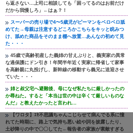
ら返さない…上司に相談しても「困ってるのはお前だけ
だから我慢しろ」←はぁ？！
スーパーの売り場で4〜5歳児がピーマンをベロベロ舐
めてた→母親は注意するどころかこちらをキッと睨みつ
け、舐めた商品をそのまま棚へ放置…あんなの初めて見
た・・・
45歳で高齢初産した義姉の甘えぶりと、義実家の異常
な過保護にドン引き！年間半年近く実家に帰省して家事
を高齢親に丸投げし、新幹線の移動すら義兄に送迎させ
ていた・・・
姉と叔父宅へ避難後、母になぜ私たちに厳しかったの
か尋ねた。すると「本当は世の中は辛くて厳しいものな
んだ」と教えたかったと言われ…
【ワロタ】ｴｾ不思議ちゃんこじらせて病んでる系に憧
れてた時期に、路上で気持ち悪い絵や詞を披露したり、
土砂降りの中で〇〇してた←報告者の家族が素敵すぎる