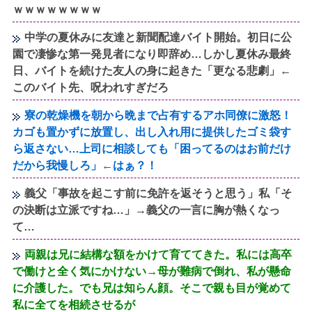
ｗｗｗｗｗｗｗｗ
中学の夏休みに友達と新聞配達バイト開始。初日に公
園で凄惨な第一発見者になり即辞め…しかし夏休み最終
日、バイトを続けた友人の身に起きた「更なる悲劇」←
このバイト先、呪われすぎだろ
寮の乾燥機を朝から晩まで占有するアホ同僚に激怒！
カゴも置かずに放置し、出し入れ用に提供したゴミ袋す
ら返さない…上司に相談しても「困ってるのはお前だけ
だから我慢しろ」←はぁ？！
義父「事故を起こす前に免許を返そうと思う」私「そ
の決断は立派ですね…」→義父の一言に胸が熱くなっ
て…
両親は兄に結構な額をかけて育ててきた。私には高卒
で働けと全く気にかけない→母が難病で倒れ、私が懸命
に介護した。でも兄は知らん顔。そこで親も目が覚めて
私に全てを相続させるが