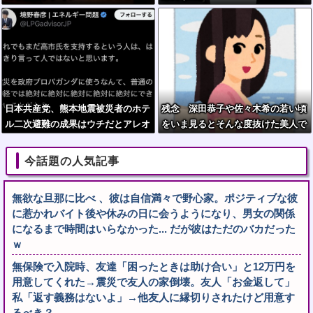
日本共産党、熊本地震被災者のホテ
残念 深田恭子や佐々木希の若い頃
ル二次避難の成果はウチだとアレオ
をいま見るとそんな度抜けた美人で
レ詐欺をはじめる
はない
今話題の人気記事
無欲な旦那に比べ 、彼は自信満々で野心家。ポジティブな彼
に惹かれバイト後や休みの日に会うようになり、男女の関係
になるまで時間はいらなかった... だが彼はただのバカだった
ｗ
無保険で入院時、友達「困ったときは助け合い」と12万円を
用意してくれた→震災で友人の家倒壊。友人「お金返して」
私「返す義務はないよ」→他友人に縁切りされたけど用意す
るべき？