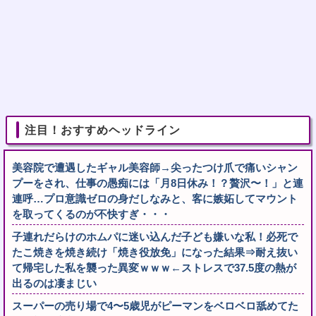
注目！おすすめヘッドライン
美容院で遭遇したギャル美容師→尖ったつけ爪で痛いシャン
プーをされ、仕事の愚痴には「月8日休み！？贅沢〜！」と連
連呼…プロ意識ゼロの身だしなみと、客に嫉妬してマウント
を取ってくるのが不快すぎ・・・
子連れだらけのホムパに迷い込んだ子ども嫌いな私！必死で
たこ焼きを焼き続け「焼き役放免」になった結果⇒耐え抜い
て帰宅した私を襲った異変ｗｗｗ←ストレスで37.5度の熱が
出るのは凄まじい
スーパーの売り場で4〜5歳児がピーマンをベロベロ舐めてた