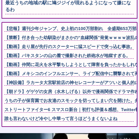
最近うちの地域の駅に鳩ジジイが現れるようになって嫌にな
るわ
【悲報】週刊少年ジャンプ、史上初の100万部割れ 全盛期653万部
【禁断】付き合った幼馴染がまさかの“血縁関係”発覚ｗｗｗｗ波乱の
【動画】走り屋が先行のスクーターに猛スピードで突っ込む事故。
【動画】パキスタンの山の麓で撮影された鉄砲水が地獄すぎる。
【動画】仲間に花火を水平撃ちしようとして障害を負ったかもしれな
【動画】メキシコのインフルエンサー、ライブ配信中に襲撃されて死
【神設備】ラカータ大宮駅前店の神セレコーナーがアツいと個人的に
【朝ドラ】ゲゲゲの女房（水木しげる）以外で漫画関係でドラマ作れ
うちの子が保育園でお友達のスモックを切ってしまい穴を開けた。弁
ストリートファイター6 スマスロ新台｜初打ち評価＆感想、Twitter
誰も言わないけど冷やし中華って言うほどうまくないよね