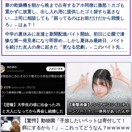
寮の乾燥機を朝から晩まで占有するアホ同僚に激怒！カゴも
置かずに放置し、出し入れ用に提供したゴミ袋すら返さな
い…上司に相談しても「困ってるのはお前だけだから我慢し
ろ」←はぁ？！
中学の夏休みに友達と新聞配達バイト開始。初日に公園で凄
惨な第一発見者になり即辞め…しかし夏休み最終日、バイト
を続けた友人の身に起きた「更なる悲劇」←このバイト先…
【悲報】大学生の頃に出会ったJS
【衝撃画像】ババアがジジイにチェ
と大人になってから再会し結婚した
ーンソー！？←一体何があったんや
男、大炎上してしまう
コレw w w w w w w w w
【驚愕】動物園「手放したいペットは寄付して！
餌にするから！」←これってどうなん？w w w w w