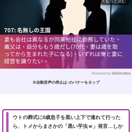
もっと読む
arrow_forward_ios
Powered by 
GliaStudios
※自動音声の停止は↑のバナーをタップ
M
u
t
e
ウトの葬式に0歳息子を黒い上下で連れて行った
ら、トメからまさかの「黒い芋虫ｗ」発言…しか