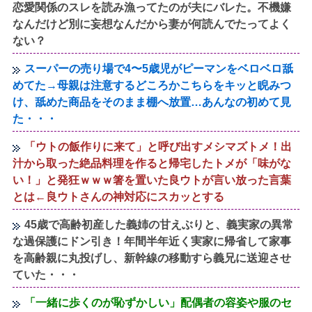
恋愛関係のスレを読み漁ってたのが夫にバレた。不機嫌
なんだけど別に妄想なんだから妻が何読んでたってよく
ない？
スーパーの売り場で4〜5歳児がピーマンをベロベロ舐
めてた→母親は注意するどころかこちらをキッと睨みつ
け、舐めた商品をそのまま棚へ放置…あんなの初めて見
た・・・
「ウトの飯作りに来て」と呼び出すメシマズトメ！出
汁から取った絶品料理を作ると帰宅したトメが「味がな
い！」と発狂ｗｗｗ箸を置いた良ウトが言い放った言葉
とは←良ウトさんの神対応にスカッとする
45歳で高齢初産した義姉の甘えぶりと、義実家の異常
な過保護にドン引き！年間半年近く実家に帰省して家事
を高齢親に丸投げし、新幹線の移動すら義兄に送迎させ
ていた・・・
「一緒に歩くのが恥ずかしい」配偶者の容姿や服のセ