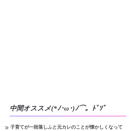
中間オススメ(*ﾉ･ω･)ﾉ⌒。ﾄﾞｿﾞ
子育てが一段落しふと元カレのことが懐かしくなって