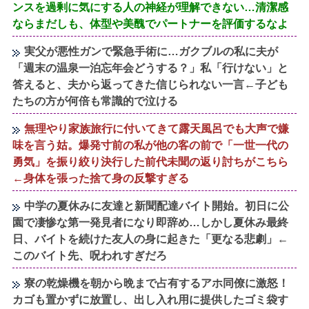
ンスを過剰に気にする人の神経が理解できない…清潔感
ならまだしも、体型や美醜でパートナーを評価するなよ
実父が悪性ガンで緊急手術に…ガクブルの私に夫が
「週末の温泉一泊忘年会どうする？」私「行けない」と
答えると、夫から返ってきた信じられない一言←子ども
たちの方が何倍も常識的で泣ける
無理やり家族旅行に付いてきて露天風呂でも大声で嫌
味を言う姑。爆発寸前の私が他の客の前で「一世一代の
勇気」を振り絞り決行した前代未聞の返り討ちがこちら
←身体を張った捨て身の反撃すぎる
中学の夏休みに友達と新聞配達バイト開始。初日に公
園で凄惨な第一発見者になり即辞め…しかし夏休み最終
日、バイトを続けた友人の身に起きた「更なる悲劇」←
このバイト先、呪われすぎだろ
寮の乾燥機を朝から晩まで占有するアホ同僚に激怒！
カゴも置かずに放置し、出し入れ用に提供したゴミ袋す