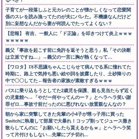
子育てが一段落しふと元カレのことが懐かしくなって恋愛関
係のスレを読み漁ってたのが夫にバレた。不機嫌なんだけど
別に妄想なんだから妻が何読んでたってよくない？
【悲報】 有吉、一般人に「ド正論」を叩きつけて炎上ｗｗｗ
ｗｗｗｗｗ
義父「事故を起こす前に免許を返そうと思う」私「その決断
は立派ですね…」→義父の一言に胸が熱くなって…
【ワロタ】ｴｾ不思議ちゃんこじらせて病んでる系に憧れてた
時期に、路上で気持ち悪い絵や詞を披露したり、土砂降りの
中で〇〇してた←報告者の家族が素敵すぎるｗｗｗ
バスに乗り込もうとしてた2歳児を保護、親も見当たらず近く
の児童館へ→「やだー何やってんのー？」とヘラヘラ笑い謝
罪ゼロ…事故寸前だったのに悪びれない放置親なんなの？
朝から家に突撃してきた先輩の小4子が甥っ子用に買った
Switchに執着して部屋で大暴れ！コップ割ってジュース撒き
散らしてんのに「お願いしたら貰えるかもｗ」とヘラヘラ笑
って片付けもしない…先輩にブチ切れ...