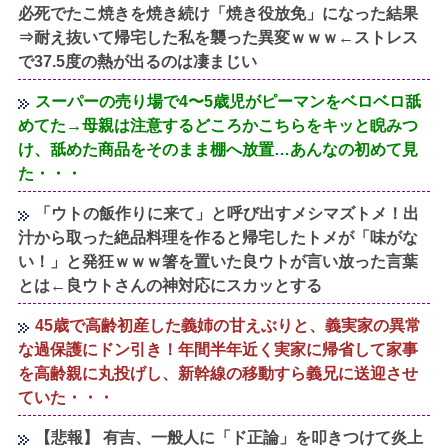
必死でたこ焼きを焼き続け「焼き役放免」になった結果
⇒耐え抜いて帰宅した私を襲った異変ｗｗｗ←ストレス
で37.5度の熱が出るのは凄まじい
スーパーの売り場で4〜5歳児がピーマンをベロベロ舐
めてた→母親は注意するどころかこちらをキッと睨みつ
け、舐めた商品をそのまま棚へ放置…あんなの初めて見
た・・・
「ウトの飯作りに来て」と呼び出すメシマズトメ！出
汁から取った絶品料理を作ると帰宅したトメが「味がな
い！」と発狂ｗｗｗ箸を置いた良ウトが言い放った言葉
とは←良ウトさんの神対応にスカッとする
45歳で高齢初産した義姉の甘えぶりと、義実家の異常
な過保護にドン引き！年間半年近く実家に帰省して家事
を高齢親に丸投げし、新幹線の移動すら義兄に送迎させ
ていた・・・
【悲報】 有吉、一般人に「ド正論」を叩きつけて炎上