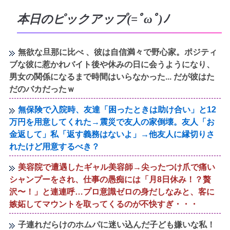
本日のピックアップ(=ﾟωﾟ)ﾉ
無欲な旦那に比べ 、彼は自信満々で野心家。ポジティ
ブな彼に惹かれバイト後や休みの日に会うようになり、
男女の関係になるまで時間はいらなかった... だが彼はた
だのバカだったｗ
無保険で入院時、友達「困ったときは助け合い」と12
万円を用意してくれた→震災で友人の家倒壊。友人「お
金返して」私「返す義務はないよ」→他友人に縁切りさ
れたけど用意するべき？
美容院で遭遇したギャル美容師→尖ったつけ爪で痛い
シャンプーをされ、仕事の愚痴には「月8日休み！？贅
沢〜！」と連連呼…プロ意識ゼロの身だしなみと、客に
嫉妬してマウントを取ってくるのが不快すぎ・・・
子連れだらけのホムパに迷い込んだ子ども嫌いな私！