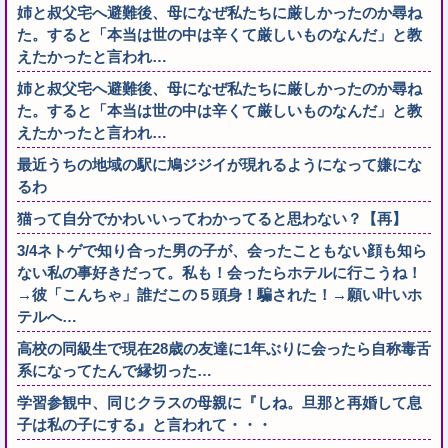
姉と叔父宅へ避難後、母になぜ私たちに厳しかったのか尋ね
た。すると「本当は世の中は辛くて厳しいものなんだ」と教
えたかったと言われ…
姉と叔父宅へ避難後、母になぜ私たちに厳しかったのか尋ね
た。すると「本当は世の中は辛くて厳しいものなんだ」と教
えたかったと言われ…
最近うちの地域の駅に鳩ジジイが現れるようになって嫌にな
るわ
猫って自分でかわいいってわかってると思わない？【再】
3/4ネトゲで知り合った男の子が、会ったこともない顔も知ら
ない私の事好きだって。私も！会ったらホテルに行こうね！
→彼「こんちゃ」誰だこの５頭身！騙された！→願い叶いホ
テルへ…
高校の同級生で現在28歳の友達に1年ぶりに会ったら自称毒舌
系になってたんで縁切った…
学習参観中、同じクラスの母親に『しね。旦那と再婚して息
子は私の子にする』と言われて・・・