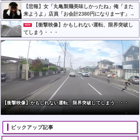
w w w w w
【悲報】女「丸亀製麺美味しかったね」俺「また
来ようよ」店員「お会計2380円になりまーす」→
その後『こう』なったんだが俺悪くないよ
【衝撃映像】かもしれない運転、限界突破し
NEW
な？？？？？？？？
てしまう・・・
【衝撃映像】かもしれない運転、限界突破してしまう・・・
ピックアップ記事