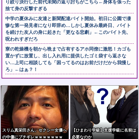
り絞り決行した前代未聞の返り討ちがこちら←身体を張った
捨て身の反撃すぎる
中学の夏休みに友達と新聞配達バイト開始。初日に公園で凄
惨な第一発見者になり即辞め…しかし夏休み最終日、バイト
を続けた友人の身に起きた「更なる悲劇」←このバイト先、
呪われすぎだろ
寮の乾燥機を朝から晩まで占有するアホ同僚に激怒！カゴも
置かずに放置し、出し入れ用に提供したゴミ袋すら返さな
い…上司に相談しても「困ってるのはお前だけだから我慢し
ろ」←はぁ？！
スリム真栄田さん、セクシー女優へ
【ひまわり学級】支援学級に名前は
の中傷にブチギレｗｗｗｗｗｗｗ
必要なのか