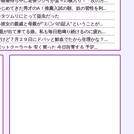
順番待ち中に老害ジジイが堂々の横入り！「次の方...
じめてきた秀才のA！推薦入試の朝、奴の習性を利...
カタツムリにとって益虫だった
彼女の親戚と母親が"エ〇バの証人"ということが...
題が出て来てる娘。私も毎日怒鳴り続けるのに疲れ...
けど７月２９日にドバッと鮮血でたから生理かな？...
トクーラーを 安く買った 今日設置する 予定...
ているのだが、ケチ主婦団体に「子持ちの主婦を大...
入れてあげていた。最初のうちは感謝されてたけど...
通の女性"がこれらしいWWWWWWWWWWW...
持ち物に書いてある『空の米袋』ってビニールです...
数出ているのに閉鎖しなかったせいで私立高一般入...