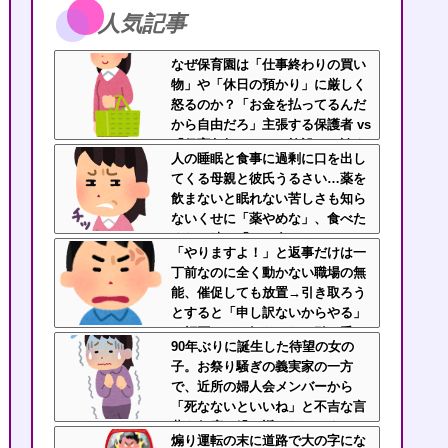
人気記事
なぜ保育園は「仕事終わりの買い
物」や「休日の預かり」に厳しく
怒るのか？「お金を払ってるんだ
から自由だろ」主張する保護者 vs
「保育欠如のための施設」と諭す
人の睡眠と食事に過剰に口を出し
保育士
てくる母親と彼氏うるさい…薬を
飲まないと眠れない苦しさも知ら
ないくせに「薬やめな」、食べた
くない時に「一口食べて」としつ
「やりますよ！」と返事だけは一
こい無神経すぎる！！
丁前なのに全く動かない職場の無
能、催促しても放置→引き取ろう
とすると「申し訳ないからやる」
と拒否…やる気ないなら引き受け
90年ぶりに誕生した待望の女の
るなよ・・・
子。お祭り騒ぎの義実家の一方
で、近所の婦人会メンバーから
「死なないといいね」と不吉な言
葉を何度も繰り返されてしま
煽り運転の末に道路で大の字にな
う・・・