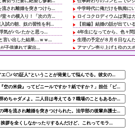
切った妻に絶望し惨劇...
仕事終わりのコンビニでレジ
され離婚を突きつけら...
中学時代に俺だけを執拗にい
々の横入り！「次の方...
ロイコクロディウムは実は
試の朝、奴の習性を利...
【前編】結婚の話が出ている
気がバレたかと思っ...
4年生になってから、色々問
言い出した結果…ｗｗ...
生理の予定が８月６日なんだ
が子供連れて家出...
アマゾン売り上げ１位のスポッ
A型で合ってるし…旦...
小さいフランス料理店をやっ
ｗｗｗｗ
母子家庭の隣人に、時々差し
【悲報】令和の男性が思う"普
エ〇バの証人"ということが発覚して悩んでる。彼女の...
なかった夫。だから「...
【クズ教師】私「修学旅行の
され離婚を突きつけら...
1、2年生の間で欠席者が多
空の米袋』ってビニールですか？紙ですか？」担任「ビ...
めちゃダメよ。二人目は考えてる？職場のこともあるか...
噂を流され離婚を突きつけられた。法学部の後輩弁護士...
、挨拶を全くしなかったりするんだけど、これってモラ...