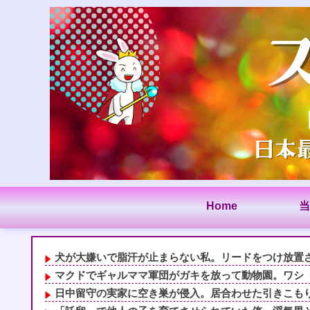
Home
当
犬が大嫌いで脂汗が止まらない私。リードをつけ放置され
マクドでギャルママ軍団がガキを放って動物園。ワシ「自
日中留守の実家に空き巣が侵入。居合わせた引きこもりの