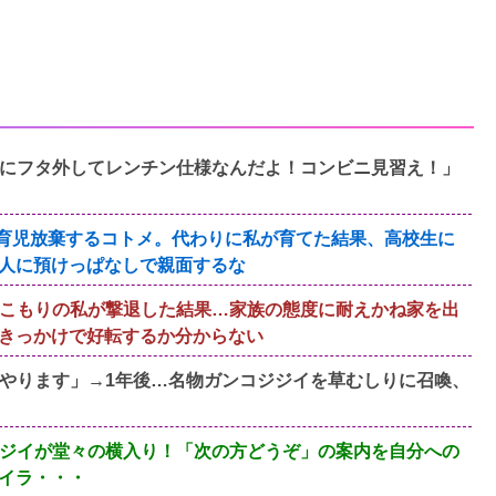
にフタ外してレンチン仕様なんだよ！コンビニ見習え！」
育児放棄するコトメ。代わりに私が育てた結果、高校生に
人に預けっぱなしで親面するな
こもりの私が撃退した結果…家族の態度に耐えかね家を出
きっかけで好転するか分からない
がやります」→1年後…名物ガンコジジイを草むしりに召喚、
ジイが堂々の横入り！「次の方どうぞ」の案内を自分への
イラ・・・