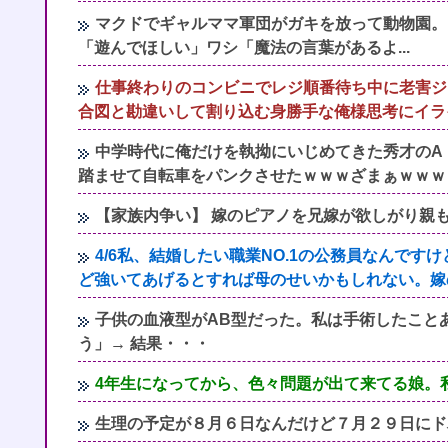
マクドでギャルママ軍団がガキを放って動物園。
「遊んでほしい」ワシ「魔法の言葉があるよ...
仕事終わりのコンビニでレジ順番待ち中に老害ジ
合図と勘違いして割り込む身勝手な俺様思考にイラ
中学時代に俺だけを執拗にいじめてきた秀才のA
踏ませて自転車をパンクさせたｗｗｗざまぁｗｗｗ
【家族内争い】 嫁のピアノを兄嫁が欲しがり親
4/6私、結婚したい職業NO.1の公務員なんで
ど強いてあげるとすれば母のせいかもしれない。嫁
子供の血液型がAB型だった。私は手術したことあ
う」→ 結果・・・
4年生になってから、色々問題が出て来てる娘。私
生理の予定が８月６日なんだけど７月２９日にド