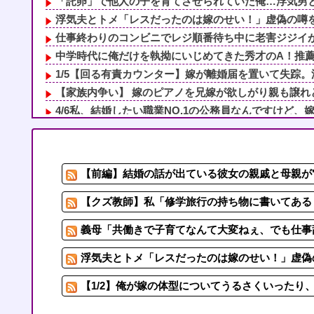
「託卵」で他人の子を育てさせられていた俺…浮気男と裏
浮気夫とトメ「レスだったのは嫁のせい！」虚偽の噂を流
仕事終わりのコンビニでレジ順番待ち中に老害ジジイが堂
中学時代に俺だけを執拗にいじめてきた秀才のA！推薦入
1/5【回る有責カウンター】嫁が離婚届を置いて失踪。浮
【家族内争い】 嫁のピアノを兄嫁が欲しがり親も譲れと
4/6私、結婚したい職業NO.1の公務員なんですけど、嫁
子供の血液型がAB型だった。私は手術したことあるから
【悲報】 マイナ保険証のクソぶり、バレるｗｗｗｗｗ
のび太：181人 ナルト：347人
【前編】結婚の話が出ている彼女の親戚と母親が"
夫のコレクション捨てたりご飯作らなかったりしても怒ら
浮気夫とトメ「レスだったのは嫁のせい！」虚偽の噂を流
【クズ教師】私「修学旅行の持ち物に書いてある『
義母「共働きで子育てなんて大変ねぇ、でも仕事辞
浮気夫とトメ「レスだったのは嫁のせい！」虚偽の
【1/2】俺が嫁の体型についてうるさくいったり