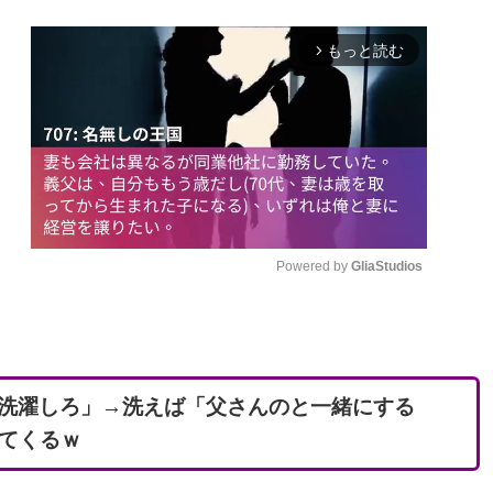
もっと読む
arrow_forward_ios
Powered by 
GliaStudios
M
u
t
洗濯しろ」→洗えば「父さんのと一緒にする
e
いてくるｗ