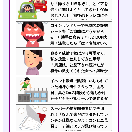
り「降りろ！殴るぞ！」とドアを
強引に開けようとしてきたヒゲ面
おじさん！「前後のドラレコに全
部映ってますよ？警察行きます
コインランドリーで私物の乾燥機
ね」と伝えたら半泣きで謝罪ｗｗ
シートを「ご自由にどうぞだろ
w」と勝手に盗もうとしたDQN夫
婦！注意したら「は？名前かいて
ないんですけど」と逆ギレ
容姿と成績で姉ばかり可愛がり、
私を放置・差別してきた毒母→
「馬鹿娘」と見下され続けたが、
祖母の教えてくれた食への興味か
ら管理栄養士に→今はニート化し
イベント派遣で陰湿にいじられて
た姉と毒母に幸せな姿を見せつけ
いた地味な男性スタッフ。ある
てるｗｗｗ
日、高さ3mの階段から落ちかけ
た子どもをパルクールで爆走＆ダ
イブし間一髪で救出！職場の手の
スーパーの惣菜開発者にブチ切
ひら返しと評価爆上げが凄まじか
れ！「なんで未だにフタ外してレ
ったｗｗ
ンチン仕様なんだよ！コンビニ見
習え！」油とタレが飛び散ってレ