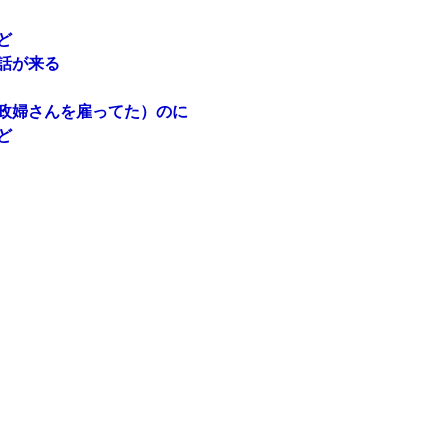
ど
話が来る
政婦さんを雇ってた）のに
ど