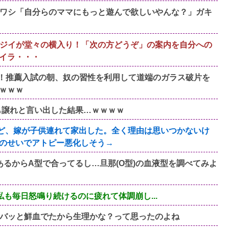
ワシ「自分らのママにもっと遊んで欲しいやんな？」ガキ
ジイが堂々の横入り！「次の方どうぞ」の案内を自分への
イラ・・・
！推薦入試の朝、奴の習性を利用して道端のガラス破片を
ｗｗｗ
も譲れと言い出した結果…ｗｗｗｗ
すけど、嫁が子供連れて家出した。全く理由は思いつかないけ
のせいでアトピー悪化しそう→
るからA型で合ってるし…旦那(O型)の血液型を調べてみよ
も毎日怒鳴り続けるのに疲れて体調崩し...
バッと鮮血でたから生理かな？って思ったのよね