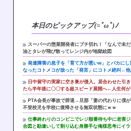
本日のピックアップ(=ﾟωﾟ)ﾉ
スーパーの惣菜開発者にブチ切れ！「なんで未だ
油とタレが飛び散ってレンジ内が地獄絵図
発達障害の息子を「育て方が悪いw」とバカにし
なったコトメコが放った「発言」にコトメ絶叫←他
日中留守の実家に空き巣が侵入。居合わせた引き
たら半年後に〇〇する超スピード展開へ←人生何が
PTA会長が事故で辞退→旦那「妻の代わりに僕
不登校児を学校に復帰させる無双状態にｗｗ
仕事終わりのコンビニでレジ順番待ち中に老害ジ
合図と勘違いして割り込む身勝手な俺様思考にイラ