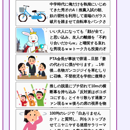
ンジ内が地獄絵図
中学時代に俺だけを執拗にいじめ
てきた秀才のA！推薦入試の朝、
奴の習性を利用して道端のガラス
破片を踏ませて自転車をパンクさ
せたｗｗｗざまぁｗｗｗｗｗｗ
いい大人になっても「顔が全て」
と思い込み、友人の離婚を「不釣
り合いだからw」と嘲笑する哀れ
な男現るｗｗトーク力も投資の才
能もあるBくんを叩いてドヤる顔
PTA会長が事故で辞退→旦那「妻
ファン男の浅はかさにガチで絶句
の代わりに僕がやります」→1年
後…名物ガンコジジイを草むしり
に召喚、不登校児を学校に復帰さ
せる無双状態にｗｗ
推しの脱退にブチ切れて10mの横
断幕を持ち込み「反対派はボコボ
コにする」とイキり散らす過激フ
ァン現るｗｗ後ろの席の視界を物
理的に破壊する過激ファンにイラ
100均のレジで「白ありません
イラが止まらん
か？」と質問し、列をストップさ
せてニヤニヤする迷惑サラリーマ