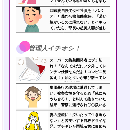
ン！並んでいる客の苛立ちを楽し
む底意地の悪さに激怒
23歳妻自慢で女性社員を「ババ
ア」と蔑む48歳無能主任、「若い
嫁がいるのに帰れない」とイキっ
ていたら、部長の超美人妻が差し
入れを持って登場ｗｗｗｗ
管理人イチオシ！
スーパーの惣菜開発者にブチ切
れ！「なんで未だにフタ外してレ
ンチン仕様なんだよ！コンビニ見
習え！」油とタレが飛び散ってレ
ンジ内が地獄絵図
集団暴行の現場に遭遇してしま
い、被害女性を守るため「俺にも
やらせろ！」と叫んで抱きついた
結果…警察に連行され〇〇扱いさ
れる悲劇へ←機転を利かせた結果
妻の流産に「泣いたって生き返ら
が裏目に出すぎて惨事
ない」と苦笑いする自称ドライな
兄。ブチギレた両親＆妹に責めら