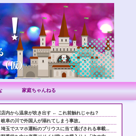
な
家庭ちゃんねる
店内から温泉が吹き出す ← これ前触れじゃね？
。岐阜の川で外国人が溺れてしまう事故。
埼玉でスマホ運転のプリウスに当て逃げされる車載...