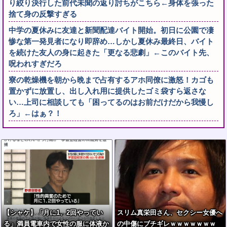
り絞り決行した前代未聞の返り討ちがこちら←身体を張った
捨て身の反撃すぎる
中学の夏休みに友達と新聞配達バイト開始。初日に公園で凄
惨な第一発見者になり即辞め…しかし夏休み最終日、バイト
を続けた友人の身に起きた「更なる悲劇」←このバイト先、
呪われすぎだろ
寮の乾燥機を朝から晩まで占有するアホ同僚に激怒！カゴも
置かずに放置し、出し入れ用に提供したゴミ袋すら返さな
い…上司に相談しても「困ってるのはお前だけだから我慢し
ろ」←はぁ？！
【シャケ】「月に1、2回やってい
スリム真栄田さん、セクシー女優へ
る」満員電車内で女性の服に体液か
の中傷にブチギレｗｗｗｗｗｗｗ