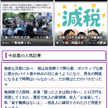
けるなどのわいせつ行為か 学習塾
経営の60歳男を逮捕 警視庁
広島の平和記念式典 パヨクが暴れ
【速報】自民党総務会で消費減税了
るせいで警備費９倍に
承 午後に閣議決定 ついに消費減
税へ
今話題の人気記事
無欲な旦那に比べ 、彼は自信満々で野心家。ポジティブな彼
に惹かれバイト後や休みの日に会うようになり、男女の関係
になるまで時間はいらなかった... だが彼はただのバカだった
ｗ
無保険で入院時、友達「困ったときは助け合い」と12万円を
用意してくれた→震災で友人の家倒壊。友人「お金返して」
私「返す義務はないよ」→他友人に縁切りされたけど用意す
るべき？