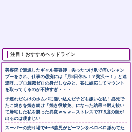
注目！おすすめヘッドライン
美容院で遭遇したギャル美容師→尖ったつけ爪で痛いシャン
プーをされ、仕事の愚痴には「月8日休み！？贅沢〜！」と連
連呼…プロ意識ゼロの身だしなみと、客に嫉妬してマウント
を取ってくるのが不快すぎ・・・
子連れだらけのホムパに迷い込んだ子ども嫌いな私！必死で
たこ焼きを焼き続け「焼き役放免」になった結果⇒耐え抜い
て帰宅した私を襲った異変ｗｗｗ←ストレスで37.5度の熱が
出るのは凄まじい
スーパーの売り場で4〜5歳児がピーマンをベロベロ舐めてた