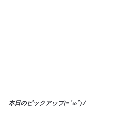
本日のピックアップ(=ﾟωﾟ)ﾉ