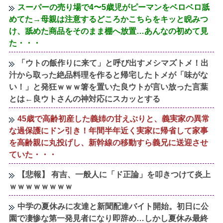
スーパーの売り場で4〜5歳児がピーマンをベロベロ舐
めてた→母親は注意するどころかこちらをキッと睨みつ
け、舐めた商品をそのまま棚へ放置…あんなの初めて見
た・・・
「ウトの飯作りに来て」と呼び出すメシマズトメ！出
汁から取った絶品料理を作ると帰宅したトメが「味がな
い！」と発狂ｗｗｗ箸を置いた良ウトが言い放った言葉
とは←良ウトさんの神対応にスカッとする
45歳で高齢初産した義姉の甘えぶりと、義実家の異常
な過保護にドン引き！年間半年近く実家に帰省して家事
を高齢親に丸投げし、新幹線の移動すら義兄に送迎させ
ていた・・・
【悲報】 有吉、一般人に「ド正論」を叩きつけて炎上
ｗｗｗｗｗｗｗｗ
中学の夏休みに友達と新聞配達バイト開始。初日に公
園で凄惨な第一発見者になり即辞め…しかし夏休み最終