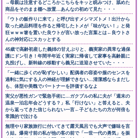
→母親は注意するどころかこちらをキッと睨みつけ、舐めた
商品をそのまま棚へ放置…あんなの初めて見た・・・
「ウトの飯作りに来て」と呼び出すメシマズトメ！出汁から
取った絶品料理を作ると帰宅したトメが「味がない！」と発
狂ｗｗｗ箸を置いた良ウトが言い放った言葉とは←良ウトさ
んの神対応にスカッとする
45歳で高齢初産した義姉の甘えぶりと、義実家の異常な過保
護にドン引き！年間半年近く実家に帰省して家事を高齢親に
丸投げし、新幹線の移動すら義兄に送迎させていた・・・
「一緒に歩くのが恥ずかしい」配偶者の容姿や服のセンスを
過剰に気にする人の神経が理解できない…清潔感ならまだし
も、体型や美醜でパートナーを評価するなよ
実父が悪性ガンで緊急手術に…ガクブルの私に夫が「週末の
温泉一泊忘年会どうする？」私「行けない」と答えると、夫
から返ってきた信じられない一言←子どもたちの方が何倍も
常識的で泣ける
無理やり家族旅行に付いてきて露天風呂でも大声で嫌味を言
う姑。爆発寸前の私が他の客の前で「一世一代の勇気」を振