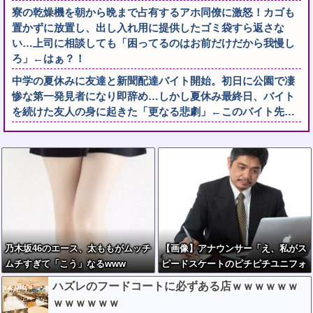
寮の乾燥機を朝から晩まで占有するアホ同僚に激怒！カゴも
置かずに放置し、出し入れ用に提供したゴミ袋すら返さな
い…上司に相談しても「困ってるのはお前だけだから我慢し
ろ」←はぁ？！
中学の夏休みに友達と新聞配達バイト開始。初日に公園で凄
惨な第一発見者になり即辞め…しかし夏休み最終日、バイト
を続けた友人の身に起きた「更なる悲劇」←このバイト先…
乃木坂46のエース、太ももがムッチ
【画像】アナウンサー「え、私がス
ムチすぎて「こう」なるwww
ピードスケートのピチピチユニフォ
ーム着るんですか…？ﾑﾁｨ！！」←
ハズレのフードコートに必ずある店ｗｗｗｗｗｗ
これはお前らに刺さるやろw w w w
ｗｗｗｗｗｗ
w w w w