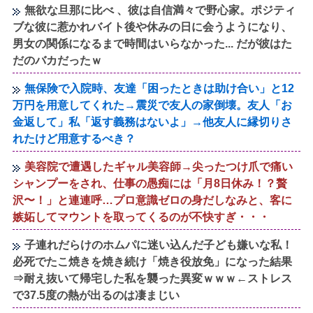
無欲な旦那に比べ 、彼は自信満々で野心家。ポジティ
ブな彼に惹かれバイト後や休みの日に会うようになり、
男女の関係になるまで時間はいらなかった... だが彼はた
だのバカだったｗ
無保険で入院時、友達「困ったときは助け合い」と12
万円を用意してくれた→震災で友人の家倒壊。友人「お
金返して」私「返す義務はないよ」→他友人に縁切りさ
れたけど用意するべき？
美容院で遭遇したギャル美容師→尖ったつけ爪で痛い
シャンプーをされ、仕事の愚痴には「月8日休み！？贅
沢〜！」と連連呼…プロ意識ゼロの身だしなみと、客に
嫉妬してマウントを取ってくるのが不快すぎ・・・
子連れだらけのホムパに迷い込んだ子ども嫌いな私！
必死でたこ焼きを焼き続け「焼き役放免」になった結果
⇒耐え抜いて帰宅した私を襲った異変ｗｗｗ←ストレス
で37.5度の熱が出るのは凄まじい