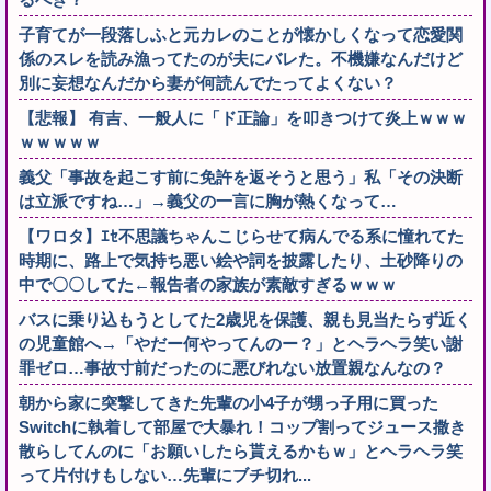
子育てが一段落しふと元カレのことが懐かしくなって恋愛関
係のスレを読み漁ってたのが夫にバレた。不機嫌なんだけど
別に妄想なんだから妻が何読んでたってよくない？
【悲報】 有吉、一般人に「ド正論」を叩きつけて炎上ｗｗｗ
ｗｗｗｗｗ
義父「事故を起こす前に免許を返そうと思う」私「その決断
は立派ですね…」→義父の一言に胸が熱くなって…
【ワロタ】ｴｾ不思議ちゃんこじらせて病んでる系に憧れてた
時期に、路上で気持ち悪い絵や詞を披露したり、土砂降りの
中で〇〇してた←報告者の家族が素敵すぎるｗｗｗ
バスに乗り込もうとしてた2歳児を保護、親も見当たらず近く
の児童館へ→「やだー何やってんのー？」とヘラヘラ笑い謝
罪ゼロ…事故寸前だったのに悪びれない放置親なんなの？
朝から家に突撃してきた先輩の小4子が甥っ子用に買った
Switchに執着して部屋で大暴れ！コップ割ってジュース撒き
散らしてんのに「お願いしたら貰えるかもｗ」とヘラヘラ笑
って片付けもしない…先輩にブチ切れ...