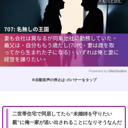
もっと読む
arrow_forward_ios
Powered by 
GliaStudios
※自動音声の停止は↑のバナーをタップ
M
u
t
e
二世帯住宅で同居してたら“未婚姉を守りたい
親”に俺一家が追い出されることになりそうなんだ