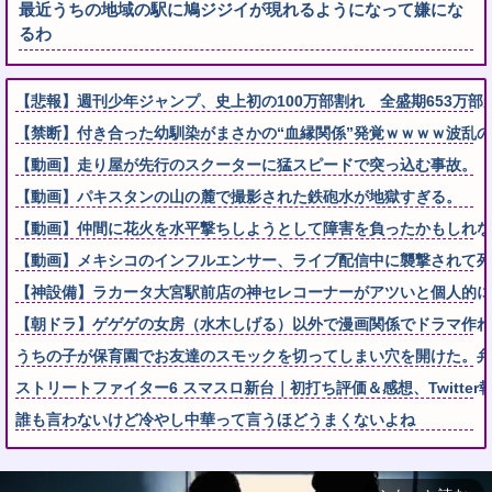
最近うちの地域の駅に鳩ジジイが現れるようになって嫌にな
るわ
【悲報】週刊少年ジャンプ、史上初の100万部割れ 全盛期653万部
【禁断】付き合った幼馴染がまさかの“血縁関係”発覚ｗｗｗｗ波乱の
【動画】走り屋が先行のスクーターに猛スピードで突っ込む事故。
【動画】パキスタンの山の麓で撮影された鉄砲水が地獄すぎる。
【動画】仲間に花火を水平撃ちしようとして障害を負ったかもしれな
【動画】メキシコのインフルエンサー、ライブ配信中に襲撃されて死
【神設備】ラカータ大宮駅前店の神セレコーナーがアツいと個人的に
【朝ドラ】ゲゲゲの女房（水木しげる）以外で漫画関係でドラマ作れ
うちの子が保育園でお友達のスモックを切ってしまい穴を開けた。弁
ストリートファイター6 スマスロ新台｜初打ち評価＆感想、Twitter
誰も言わないけど冷やし中華って言うほどうまくないよね