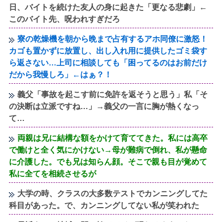
日、バイトを続けた友人の身に起きた「更なる悲劇」←
このバイト先、呪われすぎだろ
寮の乾燥機を朝から晩まで占有するアホ同僚に激怒！
カゴも置かずに放置し、出し入れ用に提供したゴミ袋す
ら返さない…上司に相談しても「困ってるのはお前だけ
だから我慢しろ」←はぁ？！
義父「事故を起こす前に免許を返そうと思う」私「そ
の決断は立派ですね…」→義父の一言に胸が熱くなっ
て…
両親は兄に結構な額をかけて育ててきた。私には高卒
で働けと全く気にかけない→母が難病で倒れ、私が懸命
に介護した。でも兄は知らん顔。そこで親も目が覚めて
私に全てを相続させるが
大学の時、クラスの大多数テストでカンニングしてた
科目があった。で、カンニングしてない私が笑われた