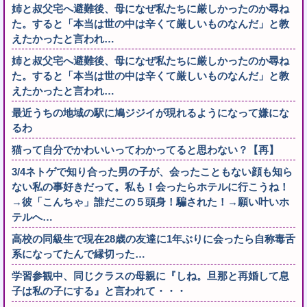
姉と叔父宅へ避難後、母になぜ私たちに厳しかったのか尋ね
た。すると「本当は世の中は辛くて厳しいものなんだ」と教
えたかったと言われ…
姉と叔父宅へ避難後、母になぜ私たちに厳しかったのか尋ね
た。すると「本当は世の中は辛くて厳しいものなんだ」と教
えたかったと言われ…
最近うちの地域の駅に鳩ジジイが現れるようになって嫌にな
るわ
猫って自分でかわいいってわかってると思わない？【再】
3/4ネトゲで知り合った男の子が、会ったこともない顔も知ら
ない私の事好きだって。私も！会ったらホテルに行こうね！
→彼「こんちゃ」誰だこの５頭身！騙された！→願い叶いホ
テルへ…
高校の同級生で現在28歳の友達に1年ぶりに会ったら自称毒舌
系になってたんで縁切った…
学習参観中、同じクラスの母親に『しね。旦那と再婚して息
子は私の子にする』と言われて・・・