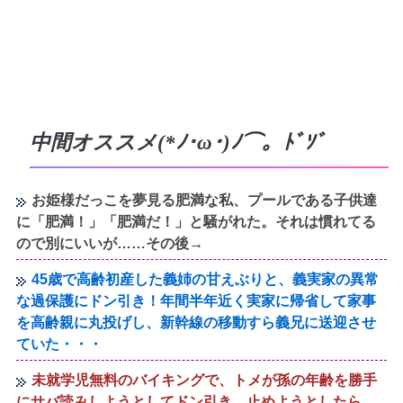
中間オススメ(*ﾉ･ω･)ﾉ⌒。ﾄﾞｿﾞ
お姫様だっこを夢見る肥満な私、プールである子供達
に「肥満！」「肥満だ！」と騒がれた。それは慣れてる
ので別にいいが……その後→
45歳で高齢初産した義姉の甘えぶりと、義実家の異常
な過保護にドン引き！年間半年近く実家に帰省して家事
を高齢親に丸投げし、新幹線の移動すら義兄に送迎させ
ていた・・・
未就学児無料のバイキングで、トメが孫の年齢を勝手
にサバ読みしようとしてドン引き。止めようとしたら…