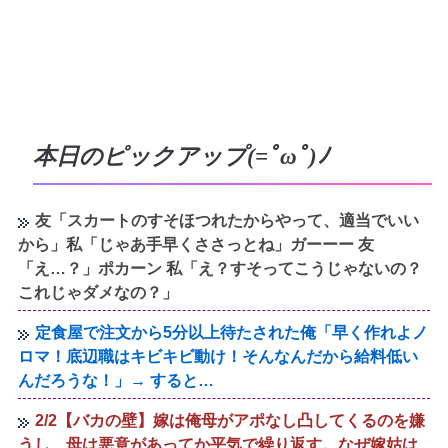
本日のピックアップ(=ﾟωﾟ)ﾉ
友「スカートのすそほつれたからやって、適当でいい
から」私「じゃあ手早くささっとね」ガーーー 友
「え…？」ポカーン 私「え？すそってこうじゃないの？
これじゃダメなの？」
定食屋で注文から5分以上待たされた俺「早く作れよノ
ロマ！底辺職はキビキビ動け！そんなんだから給料低い
んだろうな！」→ すると…
2/2【バカの壁】嫁は俺母がアポなし凸してくるのを嫌
うし、母は悪意があってか平気で繰り返す。なぜ嫁姑は