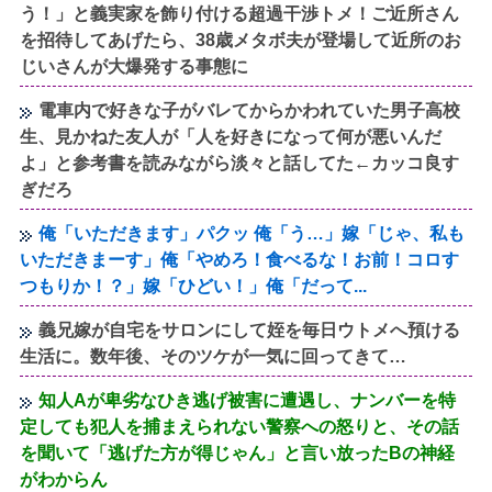
う！」と義実家を飾り付ける超過干渉トメ！ご近所さん
を招待してあげたら、38歳メタボ夫が登場して近所のお
じいさんが大爆発する事態に
電車内で好きな子がバレてからかわれていた男子高校
生、見かねた友人が「人を好きになって何が悪いんだ
よ」と参考書を読みながら淡々と話してた←カッコ良す
ぎだろ
俺「いただきます」パクッ 俺「う…」嫁「じゃ、私も
いただきまーす」俺「やめろ！食べるな！お前！コロす
つもりか！？」嫁「ひどい！」俺「だって...
義兄嫁が自宅をサロンにして姪を毎日ウトメへ預ける
生活に。数年後、そのツケが一気に回ってきて…
知人Aが卑劣なひき逃げ被害に遭遇し、ナンバーを特
定しても犯人を捕まえられない警察への怒りと、その話
を聞いて「逃げた方が得じゃん」と言い放ったBの神経
がわからん