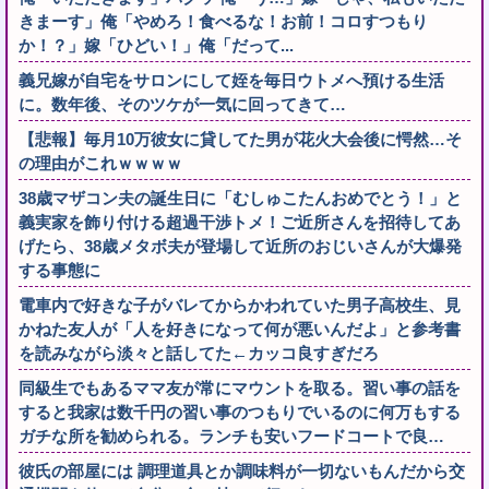
きまーす」俺「やめろ！食べるな！お前！コロすつもり
か！？」嫁「ひどい！」俺「だって...
義兄嫁が自宅をサロンにして姪を毎日ウトメへ預ける生活
に。数年後、そのツケが一気に回ってきて…
【悲報】毎月10万彼女に貸してた男が花火大会後に愕然…そ
の理由がこれｗｗｗｗ
38歳マザコン夫の誕生日に「むしゅこたんおめでとう！」と
義実家を飾り付ける超過干渉トメ！ご近所さんを招待してあ
げたら、38歳メタボ夫が登場して近所のおじいさんが大爆発
する事態に
電車内で好きな子がバレてからかわれていた男子高校生、見
かねた友人が「人を好きになって何が悪いんだよ」と参考書
を読みながら淡々と話してた←カッコ良すぎだろ
同級生でもあるママ友が常にマウントを取る。習い事の話を
すると我家は数千円の習い事のつもりでいるのに何万もする
ガチな所を勧められる。ランチも安いフードコートで良…
彼氏の部屋には 調理道具とか調味料が一切ないもんだから交