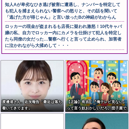
知人Aが卑劣なひき逃げ被害に遭遇し、ナンバーを特定して
も犯人を捕まえられない警察への怒りと、その話を聞いて
「逃げた方が得じゃん」と言い放ったBの神経がわからん
ロッカーの現金が盗まれるも店長に疑われ激怒！10代キャバ
嬢の私、自力でロッカー内にカメラを仕掛けて犯人を特定し
たら同僚の女だった…警察へ行くと言って止められ、加害者
に泣かれながら大揉めして・・・
渡邊渚さん、近況報告「最近は落ち
【正論】有吉「『俺テレビ見ない』
着いてきてます」
って言う奴おかしいだろ。団子屋で
『団子食べない』って言うか？」