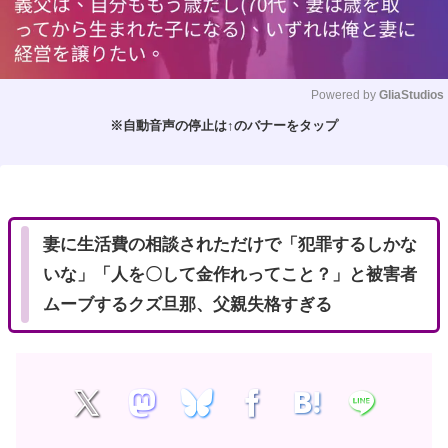
Powered by 
GliaStudios
※自動音声の停止は↑のバナーをタップ
M
u
t
e
妻に生活費の相談されただけで「犯罪するしかな
いな」「人を〇して金作れってこと？」と被害者
ムーブするクズ旦那、父親失格すぎる