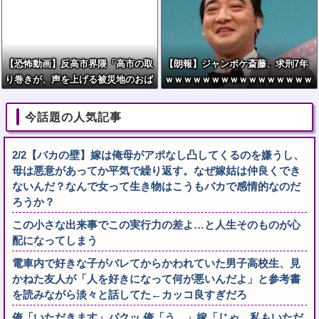
【恐怖動画】反高市界隈「高市の取
【朗報】ジャンポケ斎藤、求刑7年
り巻きが、声を上げる被災地のおば
ｗｗｗｗｗｗｗｗｗｗｗｗｗｗｗｗ
ちゃんに詰め寄ってるぅ！」→よく
ｗｗｗｗｗｗｗｗｗｗｗｗｗｗｗｗ
聞くと何やらヤバいことを言ってい
ｗｗｗｗｗｗｗｗｗ
今話題の人気記事
ると話題に…
2/2【バカの壁】嫁は俺母がアポなし凸してくるのを嫌うし、
母は悪意があってか平気で繰り返す。なぜ嫁姑は仲良くでき
ないんだ？なんで女って生き物はこうもバカで感情的なのだ
ろうか？
この小さな出来事でこの実行力の差よ…と人生そのものが心
配になってしまう
電車内で好きな子がバレてからかわれていた男子高校生、見
かねた友人が「人を好きになって何が悪いんだよ」と参考書
を読みながら淡々と話してた←カッコ良すぎだろ
俺「いただきます」パクッ 俺「う…」嫁「じゃ、私もいただ