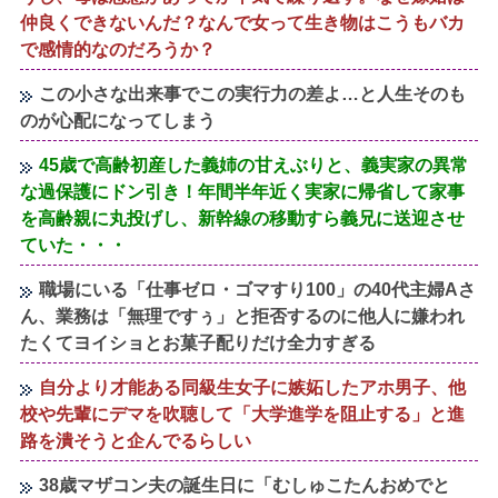
仲良くできないんだ？なんで女って生き物はこうもバカ
で感情的なのだろうか？
この小さな出来事でこの実行力の差よ…と人生そのも
のが心配になってしまう
45歳で高齢初産した義姉の甘えぶりと、義実家の異常
な過保護にドン引き！年間半年近く実家に帰省して家事
を高齢親に丸投げし、新幹線の移動すら義兄に送迎させ
ていた・・・
職場にいる「仕事ゼロ・ゴマすり100」の40代主婦Aさ
ん、業務は「無理ですぅ」と拒否するのに他人に嫌われ
たくてヨイショとお菓子配りだけ全力すぎる
自分より才能ある同級生女子に嫉妬したアホ男子、他
校や先輩にデマを吹聴して「大学進学を阻止する」と進
路を潰そうと企んでるらしい
38歳マザコン夫の誕生日に「むしゅこたんおめでと