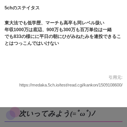
5chのステイタス
東大法でも低学歴、マーチも高卒も同レベル扱い
年収1000万は底辺、900万も300万も百万単位は一緒
でも833の様にに平日の朝にひがみねたみを連投できるこ
とはつっこんではいけない
引用元:
https://medaka.5ch.io/test/read.cgi/kankon/1509108600/
次いってみよう(=ﾟωﾟ)ﾉ