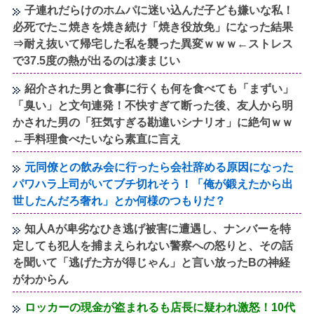
子連れだらけのホムパに迷い込んだ子ども嫌いな私！
必死でたこ焼きを焼き続け「焼き役放免」になった結果
⇒耐え抜いて帰宅した私を襲った異変ｗｗｗ←ストレス
で37.5度の熱が出るのは凄まじい
紹介された男と食事に行くも何を食べても「まずい」
「臭い」と文句連発！不快すぎて断った後、友人から明
かされた男の「狂気すぎる勘違いシナリオ」に絶句ｗｗ
←手料理食べたいなら素直に言え
元同僚との飲み会に行ったら会社辞める原因になった
パワハラ上司がいてブチ切れそう！「俺が鍛えたから出
世したんだろ奢れ」とか何様のつもりだ？
知人Aが卑劣なひき逃げ被害に遭遇し、ナンバーを特
定しても犯人を捕まえられない警察への怒りと、その話
を聞いて「逃げた方が得じゃん」と言い放ったBの神経
がわからん
ロッカーの現金が盗まれるも店長に疑われ激怒！10代