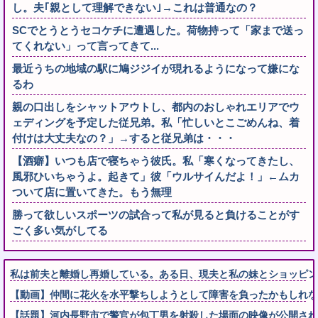
し。夫｢親として理解できない｣→これは普通なの？
SCでとうとうセコケチに遭遇した。荷物持って「家まで送っ
てくれない」って言ってきて...
最近うちの地域の駅に鳩ジジイが現れるようになって嫌にな
るわ
親の口出しをシャットアウトし、都内のおしゃれエリアでウ
ェディングを予定した従兄弟。私「忙しいとこごめんね、着
付けは大丈夫なの？」→すると従兄弟は・・・
【酒癖】いつも店で寝ちゃう彼氏。私「寒くなってきたし、
風邪ひいちゃうよ。起きて」彼「ウルサイんだよ！」←ムカ
ついて店に置いてきた。もう無理
勝って欲しいスポーツの試合って私が見ると負けることがす
ごく多い気がしてる
私は前夫と離婚し再婚している。ある日、現夫と私の妹とショッピ
【動画】仲間に花火を水平撃ちしようとして障害を負ったかもしれな
【話題】河内長野市で警官が包丁男を射殺した場面の映像が公開され