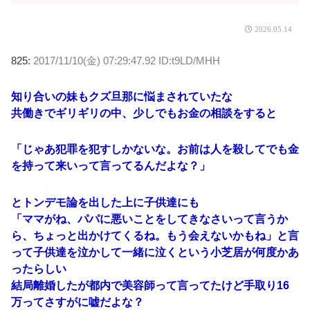
2026.05.14
825:
2017/11/10(金) 07:29:47.92 ID:t9LD/MHH
知り合いの妹もクズ旦那に悩まされていたな
共働きでギリギリの中、少しでもお金の相談をすると
「じゃあ犯罪を犯すしかないな。お前は人を殺してでも金
を持って来いって言ってるんだよな？」
とトンデモ論を出した上に子供達にも
「ママがね、パパに悪いことをしてきなさいって言うか
ら、ちょっと出かけてくるね。もう会えないかもね」と言
って子供達を泣かして一緒に泣くという小芝居が何度かあ
ったらしい
結局離婚したが都内で美容師って言ってたけど手取り16
万ってさすがに嘘だよな？