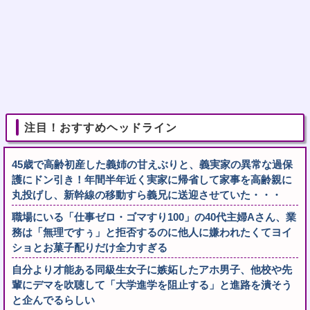
注目！おすすめヘッドライン
45歳で高齢初産した義姉の甘えぶりと、義実家の異常な過保
護にドン引き！年間半年近く実家に帰省して家事を高齢親に
丸投げし、新幹線の移動すら義兄に送迎させていた・・・
職場にいる「仕事ゼロ・ゴマすり100」の40代主婦Aさん、業
務は「無理ですぅ」と拒否するのに他人に嫌われたくてヨイ
ショとお菓子配りだけ全力すぎる
自分より才能ある同級生女子に嫉妬したアホ男子、他校や先
輩にデマを吹聴して「大学進学を阻止する」と進路を潰そう
と企んでるらしい