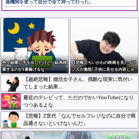
通機関を使って自分で全て持って行った。
色々副業に手を出したけど、結局残
【悲報】ちいかわの映画を見たイラ
業するのが1番稼げるな
ン人が激怒｢子供に見せる内容じゃ
ない｡悪影響は計り知れない｣←これ
【超絶悲報】婚活女子さん、残酷な現実に気付い
w w w w w w w w w
てしまった結果…
最近のテレビって、ただのでかいYouTubeになり
つつあるよな
【悲報】Z世代「なんでセルフレジなのに自分で商
品通さないといけないんだ」