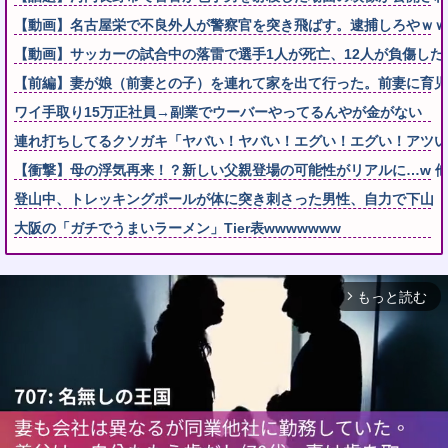
【動画】名古屋栄で不良外人が警察官を突き飛ばす。逮捕しろやｗｗ
【動画】サッカーの試合中の落雷で選手1人が死亡、12人が負傷した
【前編】妻が娘（前妻との子）を連れて家を出て行った。前妻に育児
ワイ手取り15万正社員→副業でウーバーやってるんやが金がない
連れ打ちしてるクソガキ「ヤバい！ヤバい！エグい！エグい！アツい
【衝撃】母の浮気再来！？新しい父親登場の可能性がリアルに…w 
登山中、トレッキングポールが体に突き刺さった男性、自力で下山
大阪の「ガチでうまいラーメン」Tier表wwwwwww
もっと読む
arrow_forward_ios