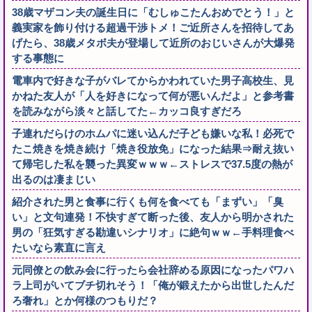
38歳マザコン夫の誕生日に「むしゅこたんおめでとう！」と
義実家を飾り付ける超過干渉トメ！ご近所さんを招待してあ
げたら、38歳メタボ夫が登場して近所のおじいさんが大爆発
する事態に
電車内で好きな子がバレてからかわれていた男子高校生、見
かねた友人が「人を好きになって何が悪いんだよ」と参考書
を読みながら淡々と話してた←カッコ良すぎだろ
子連れだらけのホムパに迷い込んだ子ども嫌いな私！必死で
たこ焼きを焼き続け「焼き役放免」になった結果⇒耐え抜い
て帰宅した私を襲った異変ｗｗｗ←ストレスで37.5度の熱が
出るのは凄まじい
紹介された男と食事に行くも何を食べても「まずい」「臭
い」と文句連発！不快すぎて断った後、友人から明かされた
男の「狂気すぎる勘違いシナリオ」に絶句ｗｗ←手料理食べ
たいなら素直に言え
元同僚との飲み会に行ったら会社辞める原因になったパワハ
ラ上司がいてブチ切れそう！「俺が鍛えたから出世したんだ
ろ奢れ」とか何様のつもりだ？