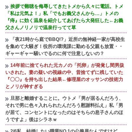
挨拶で難聴を侮辱してきたトメから久々に電話。トメ
「私は元気よ！」私「でもお義父さんから…」トメの
『痔』に効く温泉を紹介してあげたら大発狂した←お義
父さんノリノリで温泉行ってて草
「夜21時から庭でBBQ!?」近所の無神経一家が高校生
を集めて大騒ぎ！役所の環境課に勤める父親も放置・・
ギャーギャー騒いでるのに何で注意しないの？
14年前に捨てられた元カノの「托卵」が発覚し間男扱
いされた。妻の疑いの視線の中、昔捨てずに残していた
『〇〇』を持ち出した結果←修理屋のオッサンの技術力
とノリが神すぎる
旦那と離婚することに。ウトメ「男が居るんだろう、
それで男に色々入れられたんだろう慰謝料払え」私「男
が居て、コンセントになったのはそちらの息子さんのほ
うですよ」後はシラネｗ
2/6私、結婚したい職業NO.1の公務員なんですけど、