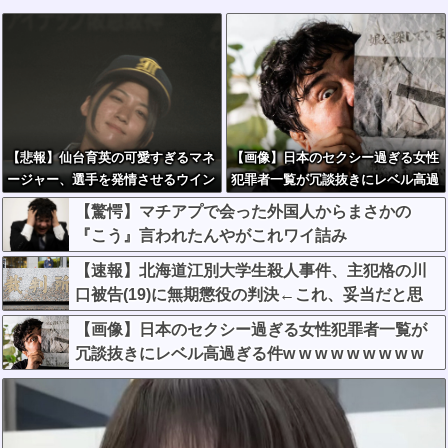
【悲報】仙台育英の可愛すぎるマネ
【画像】日本のセクシー過ぎる女性
ージャー、選手を発情させるウイン
犯罪者一覧が冗談抜きにレベル高過
ク
ぎる件w w w w w w w w w
【驚愕】マチアプで会った外国人からまさかの
『こう』言われたんやがこれワイ詰み
か？？？？？？？
【速報】北海道江別大学生殺人事件、主犯格の川
口被告(19)に無期懲役の判決←これ、妥当だと思
う？？？？？？
【画像】日本のセクシー過ぎる女性犯罪者一覧が
冗談抜きにレベル高過ぎる件w w w w w w w w w