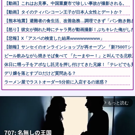
【動画】これはお見事。中国重慶市で珍しい事故が撮影される。
【動画】タイのティパンコーン王子が日本人女性とデートか？
【熊本地震】避難者の食生活、改善急務…調理できず「パン飽き飽き
【怒り】彼女が倒れた時にチャラ男が動画撮影！ぶちキレた俺がした
【悲報】X「アスペの検査した結果wwwwwwwww」
【朗報】サンセイのオンラインショップが再オープン 「新7500Tシャツ」「
ビール飲みながら焼きそば食べて 「たーまやー！」と叫んでる北欧系
休日に甥っ子をアポなし託児を押し付けてきた兄嫁！「テレビでも見
デリ嬢を落とすプロだけど質問ある？
ラーメン屋でラストオーダー5分前に入店するの迷惑？
もっと読む
arrow_forward_ios