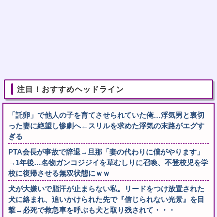
注目！おすすめヘッドライン
「託卵」で他人の子を育てさせられていた俺…浮気男と裏切
った妻に絶望し惨劇へ←スリルを求めた浮気の末路がエグす
ぎる
PTA会長が事故で辞退→旦那「妻の代わりに僕がやります」
→1年後…名物ガンコジジイを草むしりに召喚、不登校児を学
校に復帰させる無双状態にｗｗ
犬が大嫌いで脂汗が止まらない私。リードをつけ放置された
犬に絡まれ、追いかけられた先で『信じられない光景』を目
撃→必死で救急車を呼ぶも犬と取り残されて・・・