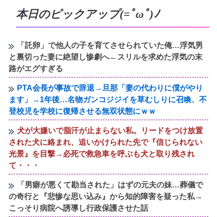
本日のピックアップ(=ﾟωﾟ)ﾉ
「託卵」で他人の子を育てさせられていた俺…浮気男
と裏切った妻に絶望し惨劇へ←スリルを求めた浮気の末
路がエグすぎる
PTA会長が事故で辞退→旦那「妻の代わりに僕がやり
ます」→1年後…名物ガンコジジイを草むしりに召喚、不
登校児を学校に復帰させる無双状態にｗｗ
犬が大嫌いで脂汗が止まらない私。リードをつけ放置
された犬に絡まれ、追いかけられた先で『信じられない
光景』を目撃→必死で救急車を呼ぶも犬と取り残され
て・・・
「男癖が悪くて勘当された」はずの元夫の妹…葬儀で
の奇行と『悲惨な思い込み』から知的障害を疑った私→
こっそり病院へ誘導し行政保護させた話