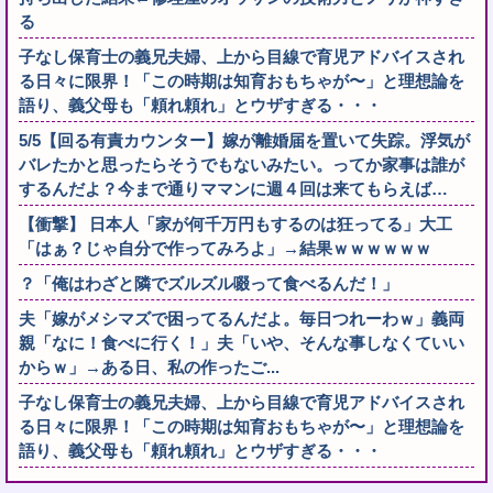
る
子なし保育士の義兄夫婦、上から目線で育児アドバイスされ
る日々に限界！「この時期は知育おもちゃが〜」と理想論を
語り、義父母も「頼れ頼れ」とウザすぎる・・・
5/5【回る有責カウンター】嫁が離婚届を置いて失踪。浮気が
バレたかと思ったらそうでもないみたい。ってか家事は誰が
するんだよ？今まで通りママンに週４回は来てもらえば…
【衝撃】 日本人「家が何千万円もするのは狂ってる」大工
「はぁ？じゃ自分で作ってみろよ」→結果ｗｗｗｗｗｗ
？「俺はわざと隣でズルズル啜って食べるんだ！」
夫「嫁がメシマズで困ってるんだよ。毎日つれーわｗ」義両
親「なに！食べに行く！」夫「いや、そんな事しなくていい
からｗ」→ある日、私の作ったご...
子なし保育士の義兄夫婦、上から目線で育児アドバイスされ
る日々に限界！「この時期は知育おもちゃが〜」と理想論を
語り、義父母も「頼れ頼れ」とウザすぎる・・・