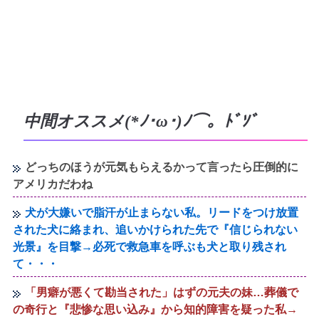
中間オススメ(*ﾉ･ω･)ﾉ⌒。ﾄﾞｿﾞ
どっちのほうが元気もらえるかって言ったら圧倒的に
アメリカだわね
犬が大嫌いで脂汗が止まらない私。リードをつけ放置
された犬に絡まれ、追いかけられた先で『信じられない
光景』を目撃→必死で救急車を呼ぶも犬と取り残され
て・・・
「男癖が悪くて勘当された」はずの元夫の妹…葬儀で
の奇行と『悲惨な思い込み』から知的障害を疑った私→