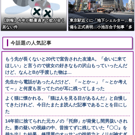
【朗報】今年が酷暑過ぎて蚊が全く
東京駅近くに「地下シェルター」整
居ない件
備を正式表明…小池百合子知事「多
くの方が滞在、施設整備の効果高
い」
今話題の人気記事
もう先が長くないと20代で宣告された友達A。「会いに来て
ほしい」と言うので彼女の好きなもの沢山もっていったんだ
けど、なんとBが手渡した物は…
先生から電話があったんだけど、「～とか～」「～とか考え
て～」と何度も言ってたのが耳に残ってしまった
よく猫に懐かれる。「猫は人を見る目があるんだ」と自慢し
てきたけれど、今日たまたま読んだ記事であることを目にし
た
14年前に捨てられた元カノの「托卵」が発覚し間男扱いされ
た。妻の疑いの視線の中、昔捨てずに残していた『〇〇』を
持ち出した結果←修理屋のオッサンの技術力とノリが神すぎ