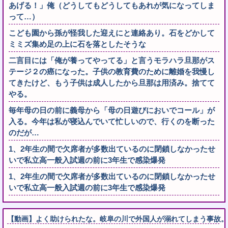
あげる！」俺（どうしてもどうしてもあれが気になってしま
って…）
こども園から孫が怪我した迎えにと連絡あり。石をどかして
ミミズ集め足の上に石を落としたそうな
二言目には「俺が養ってやってる」と言うモラハラ旦那がス
テージ２の癌になった。子供の教育費のために離婚を我慢し
てきたけど、もう子供は成人したから旦那は用済み。捨てて
やる。
毎年母の日の前に義母から「母の日遊びにおいでコール」が
入る。今年は私が寝込んでいて忙しいので、行くのを断った
のだが…
1、2年生の間で欠席者が多数出ているのに閉鎖しなかったせ
いで私立高一般入試週の前に3年生で感染爆発
1、2年生の間で欠席者が多数出ているのに閉鎖しなかったせ
いで私立高一般入試週の前に3年生で感染爆発
【動画】よく助けられたな。岐阜の川で外国人が溺れてしまう事故。