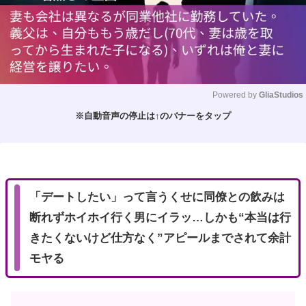
Powered by 
GliaStudios
※自動音声の停止は↑のバナーをタップ
M
u
t
e
「デートしたい」って言うくせに同僚との飲みは
断れずホイホイ行く男にイラッ…しかも“本当は行
きたくないけど仕方なく”アピールまでされて余計
モヤる