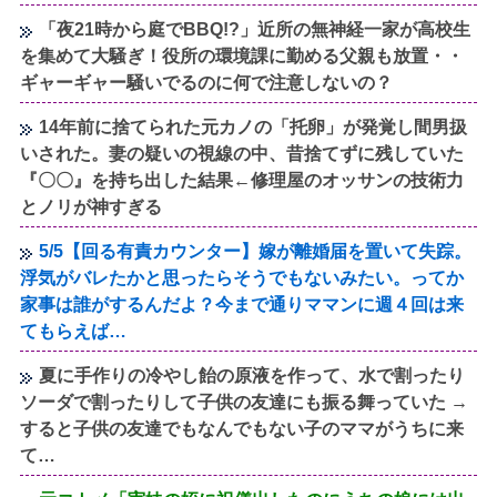
「夜21時から庭でBBQ!?」近所の無神経一家が高校生
を集めて大騒ぎ！役所の環境課に勤める父親も放置・・
ギャーギャー騒いでるのに何で注意しないの？
14年前に捨てられた元カノの「托卵」が発覚し間男扱
いされた。妻の疑いの視線の中、昔捨てずに残していた
『〇〇』を持ち出した結果←修理屋のオッサンの技術力
とノリが神すぎる
5/5【回る有責カウンター】嫁が離婚届を置いて失踪。
浮気がバレたかと思ったらそうでもないみたい。ってか
家事は誰がするんだよ？今まで通りママンに週４回は来
てもらえば…
夏に手作りの冷やし飴の原液を作って、水で割ったり
ソーダで割ったりして子供の友達にも振る舞っていた →
すると子供の友達でもなんでもない子のママがうちに来
て…