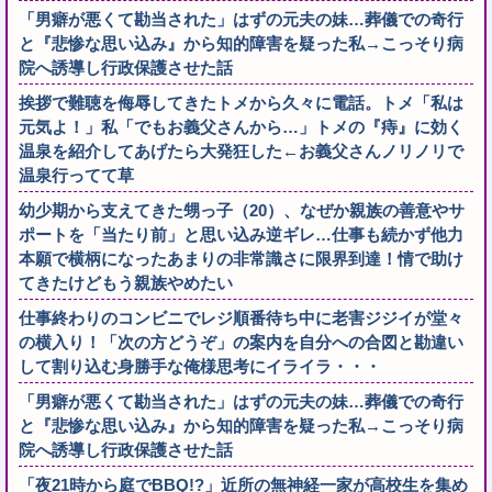
「男癖が悪くて勘当された」はずの元夫の妹…葬儀での奇行
と『悲惨な思い込み』から知的障害を疑った私→こっそり病
院へ誘導し行政保護させた話
挨拶で難聴を侮辱してきたトメから久々に電話。トメ「私は
元気よ！」私「でもお義父さんから…」トメの『痔』に効く
温泉を紹介してあげたら大発狂した←お義父さんノリノリで
温泉行ってて草
幼少期から支えてきた甥っ子（20）、なぜか親族の善意やサ
ポートを「当たり前」と思い込み逆ギレ…仕事も続かず他力
本願で横柄になったあまりの非常識さに限界到達！情で助け
てきたけどもう親族やめたい
仕事終わりのコンビニでレジ順番待ち中に老害ジジイが堂々
の横入り！「次の方どうぞ」の案内を自分への合図と勘違い
して割り込む身勝手な俺様思考にイライラ・・・
「男癖が悪くて勘当された」はずの元夫の妹…葬儀での奇行
と『悲惨な思い込み』から知的障害を疑った私→こっそり病
院へ誘導し行政保護させた話
「夜21時から庭でBBQ!?」近所の無神経一家が高校生を集め