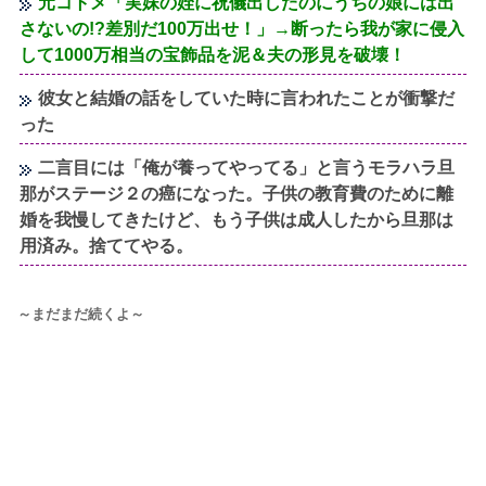
元コトメ「実妹の姪に祝儀出したのにうちの娘には出
さないの!?差別だ100万出せ！」→断ったら我が家に侵入
して1000万相当の宝飾品を泥＆夫の形見を破壊！
彼女と結婚の話をしていた時に言われたことが衝撃だ
った
二言目には「俺が養ってやってる」と言うモラハラ旦
那がステージ２の癌になった。子供の教育費のために離
婚を我慢してきたけど、もう子供は成人したから旦那は
用済み。捨ててやる。
～まだまだ続くよ～