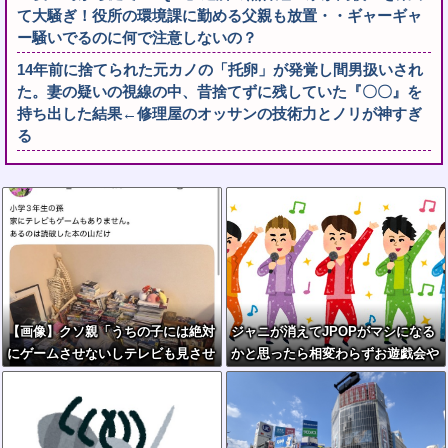
て大騒ぎ！役所の環境課に勤める父親も放置・・ギャーギャ
ー騒いでるのに何で注意しないの？
14年前に捨てられた元カノの「托卵」が発覚し間男扱いされ
た。妻の疑いの視線の中、昔捨てずに残していた『〇〇』を
持ち出した結果←修理屋のオッサンの技術力とノリが神すぎ
る
【画像】クソ親「うちの子には絶対
ジャニが消えてJPOPがマシになる
にゲームさせないしテレビも見させ
かと思ったら相変わらずお遊戯会や
ない！！！！！」
ってて笑う