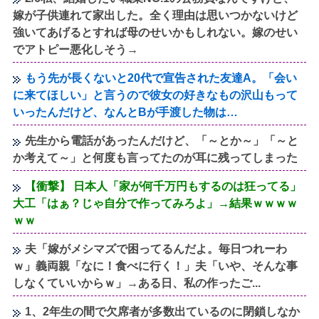
嫁が子供連れて家出した。全く理由は思いつかないけど
強いてあげるとすれば母のせいかもしれない。嫁のせい
でアトピー悪化しそう→
もう先が長くないと20代で宣告された友達A。「会い
に来てほしい」と言うので彼女の好きなもの沢山もって
いったんだけど、なんとBが手渡した物は…
先生から電話があったんだけど、「～とか～」「～と
か考えて～」と何度も言ってたのが耳に残ってしまった
【衝撃】 日本人「家が何千万円もするのは狂ってる」
大工「はぁ？じゃ自分で作ってみろよ」→結果ｗｗｗｗ
ｗｗ
夫「嫁がメシマズで困ってるんだよ。毎日つれーわ
ｗ」義両親「なに！食べに行く！」夫「いや、そんな事
しなくていいからｗ」→ある日、私の作ったご...
1、2年生の間で欠席者が多数出ているのに閉鎖しなか