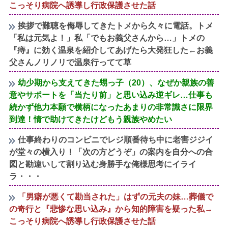
こっそり病院へ誘導し行政保護させた話
挨拶で難聴を侮辱してきたトメから久々に電話。トメ
「私は元気よ！」私「でもお義父さんから…」トメの
『痔』に効く温泉を紹介してあげたら大発狂した←お義
父さんノリノリで温泉行ってて草
幼少期から支えてきた甥っ子（20）、なぜか親族の善
意やサポートを「当たり前」と思い込み逆ギレ…仕事も
続かず他力本願で横柄になったあまりの非常識さに限界
到達！情で助けてきたけどもう親族やめたい
仕事終わりのコンビニでレジ順番待ち中に老害ジジイ
が堂々の横入り！「次の方どうぞ」の案内を自分への合
図と勘違いして割り込む身勝手な俺様思考にイライ
ラ・・・
「男癖が悪くて勘当された」はずの元夫の妹…葬儀で
の奇行と『悲惨な思い込み』から知的障害を疑った私→
こっそり病院へ誘導し行政保護させた話