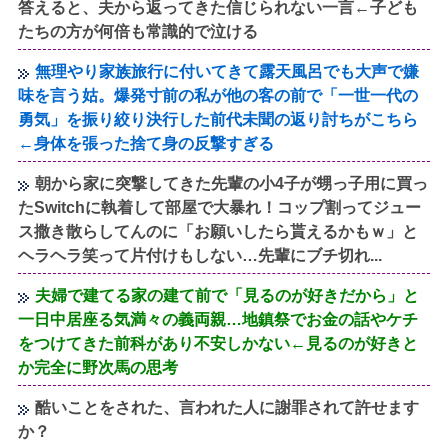
答えると、夫から返ってきた信じられない一言←子ども
たちの方が何倍も常識的で泣ける
無理やり家族旅行に付いてきて露天風呂でも大声で嫌
味を言う姑。爆発寸前の私が他の客の前で「一世一代の
勇気」を振り絞り決行した前代未聞の返り討ちがこちら
←身体を張った捨て身の反撃すぎる
朝から家に突撃してきた先輩の小4子が甥っ子用に買っ
たSwitchに執着して部屋で大暴れ！コップ割ってジュー
ス撒き散らしてんのに「お願いしたら貰えるかもｗ」と
ヘラヘラ笑って片付けもしない…先輩にブチ切れ...
夫婦で建てる家の建て前で「見るのが好きだから」と
一日中居座る気満々の義両親…地鎮祭でお金の話やケチ
をつけてきた前科があり不安しかない←見るのが好きと
か完全に野次馬の思考
酷いことをされた、言われた人に謝罪されて許せます
か？