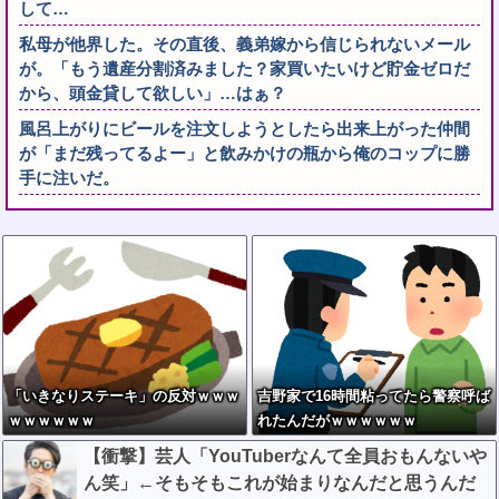
して…
私母が他界した。その直後、義弟嫁から信じられないメール
が。「もう遺産分割済みました？家買いたいけど貯金ゼロだ
から、頭金貸して欲しい」…はぁ？
風呂上がりにビールを注文しようとしたら出来上がった仲間
が「まだ残ってるよー」と飲みかけの瓶から俺のコップに勝
手に注いだ。
「いきなりステーキ」の反対ｗｗｗ
吉野家で16時間粘ってたら警察呼ば
ｗｗｗｗｗｗ
れたんだがｗｗｗｗｗｗ
【衝撃】芸人「YouTuberなんて全員おもんないや
ん笑」←そもそもこれが始まりなんだと思うんだ