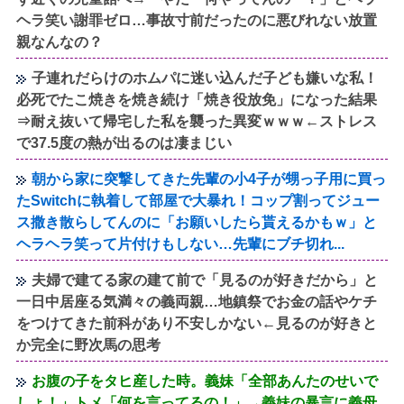
ヘラ笑い謝罪ゼロ…事故寸前だったのに悪びれない放置
親なんなの？
子連れだらけのホムパに迷い込んだ子ども嫌いな私！
必死でたこ焼きを焼き続け「焼き役放免」になった結果
⇒耐え抜いて帰宅した私を襲った異変ｗｗｗ←ストレス
で37.5度の熱が出るのは凄まじい
朝から家に突撃してきた先輩の小4子が甥っ子用に買っ
たSwitchに執着して部屋で大暴れ！コップ割ってジュー
ス撒き散らしてんのに「お願いしたら貰えるかもｗ」と
ヘラヘラ笑って片付けもしない…先輩にブチ切れ...
夫婦で建てる家の建て前で「見るのが好きだから」と
一日中居座る気満々の義両親…地鎮祭でお金の話やケチ
をつけてきた前科があり不安しかない←見るのが好きと
か完全に野次馬の思考
お腹の子をタヒ産した時。義妹「全部あんたのせいで
しょ！」トメ「何を言ってるの！」→義妹の暴言に義母