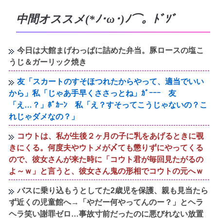
中間オススメ(*ﾉ･ω･)ﾉ⌒。ﾄﾞｿﾞ
今日は大館まげわっぱに詰めた弁当。豚ロースの塩こ
うじ＆ガーリック焼き
友「スカートのすそほつれたからやって、適当でいい
から」私「じゃあ手早くささっとね」ｶﾞｰｰｰ 友
「え…？」ﾎﾟｶｰﾝ 私「え？すそってこうじゃないの？こ
れじゃダメなの？」
コウトは、私が生後２ヶ月の子に乳をあげるときに覗
きにくる。何度夫やウトメが〆ても懲りずにやってくる
ので、彼女さんが来た時に「コウト君が毎回見たがるの
よ～ｗ」と言うと、彼女さん鬼の形相でコウトの元へｗ
バスに乗り込もうとしてた2歳児を保護、親も見当たら
ず近くの児童館へ→「やだー何やってんのー？」とヘラ
ヘラ笑い謝罪ゼロ…事故寸前だったのに悪びれない放置