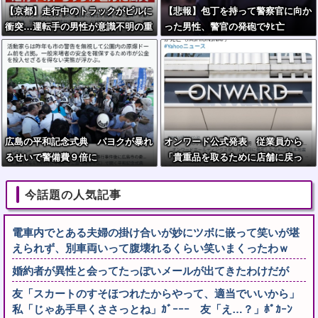
【京都】走行中のトラックがビルに
【悲報】包丁を持って警察官に向か
衝突…運転手の男性が意識不明の重
った男性、警官の発砲でﾀﾋ亡
体 宇治市
広島の平和記念式典 パヨクが暴れ
オンワード公式発表 従業員から
るせいで警備費９倍に
「貴重品を取るために店舗に戻っ
た」と連絡があった 戻れ指示して
ない
今話題の人気記事
電車内でとある夫婦の掛け合いが妙にツボに嵌って笑いが堪
えられず、別車両いって腹壊れるくらい笑いまくったわｗ
婚約者が異性と会ってたっぽいメールが出てきたわけだが
友「スカートのすそほつれたからやって、適当でいいから」
私「じゃあ手早くささっとね」ｶﾞｰｰｰ 友「え…？」ﾎﾟｶｰﾝ