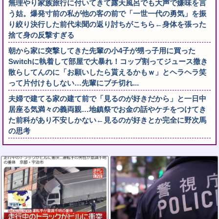
無理やり家族旅行に付いてきて露天風呂でも大声で嫌味を言
う姑。爆発寸前の私が他の客の前で「一世一代の勇気」を振
り絞り決行した前代未聞の返り討ちがこちら←身体を張った
捨て身の反撃すぎる
朝から家に突撃してきた先輩の小4子が甥っ子用に買った
Switchに執着して部屋で大暴れ！コップ割ってジュース撒き
散らしてんのに「お願いしたら貰えるかもｗ」とヘラヘラ笑
って片付けもしない…先輩にブチ切れ...
夫婦で建てる家の建て前で「見るのが好きだから」と一日中
居座る気満々の義両親…地鎮祭でお金の話やケチをつけてき
た前科があり不安しかない←見るのが好きとか完全に野次馬
の思考