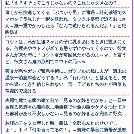
私「え？すそってこうじゃないの？これじゃダメなの？」
遠くから突進してくる「ぶつかり男」に遭遇→時刻確認でス
マホをチラ見した一瞬を狙われ、タックル姿勢で迫るおっさ
ん→紙一重でかわしたら「なんで避けられるんだよ！」と絶
叫逃走
コウトは、私が生後２ヶ月の子に乳をあげるときに覗きにく
る。何度夫やウトメが〆ても懲りずにやってくるので、彼女
さんが来た時に「コウト君が毎回見たがるのよ～ｗ」と言う
と、彼女さん鬼の形相でコウトの元へｗ
実父が悪性ガンで緊急手術に…ガクブルの私に夫が「週末の
温泉一泊忘年会どうする？」私「行けない」と答えると、夫
から返ってきた信じられない一言←子どもたちの方が何倍も
常識的で泣ける
夫婦で建てる家の建て前で「見るのが好きだから」と一日中
居座る気満々の義両親…地鎮祭でお金の話やケチをつけてき
た前科があり不安しかない←見るのが好きとか完全に野次…
お腹の子をタヒ産した時。義妹「全部あんたのせいでし
ょ！」トメ「何を言ってるの！」→義妹の暴言に義母が激怒