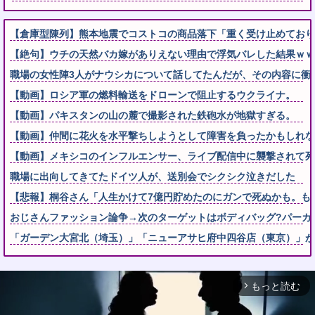
【倉庫型陳列】熊本地震でコストコの商品落下「重く受け止めております
【絶句】ウチの天然バカ嫁がありえない理由で浮気バレした結果ｗｗ
職場の女性陣3人がナウシカについて話してたんだが、その内容に衝
【動画】ロシア軍の燃料輸送をドローンで阻止するウクライナ。
【動画】パキスタンの山の麓で撮影された鉄砲水が地獄すぎる。
【動画】仲間に花火を水平撃ちしようとして障害を負ったかもしれな
【動画】メキシコのインフルエンサー、ライブ配信中に襲撃されて死
職場に出向してきてたドイツ人が、送別会でシクシク泣きだした
【悲報】桐谷さん「人生かけて7億円貯めたのにガンで死ぬかも。も
おじさんファッション論争→次のターゲットはボディバッグ?パーカ
「ガーデン大宮北（埼玉）」「ニューアサヒ府中四谷店（東京）」が
もっと読む
arrow_forward_ios