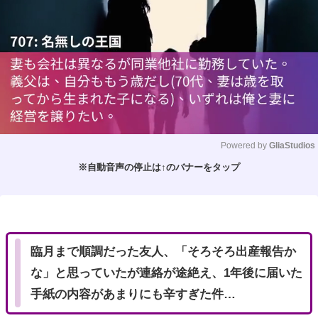
Powered by 
GliaStudios
※自動音声の停止は↑のバナーをタップ
M
u
t
e
臨月まで順調だった友人、「そろそろ出産報告か
な」と思っていたが連絡が途絶え、1年後に届いた
手紙の内容があまりにも辛すぎた件…