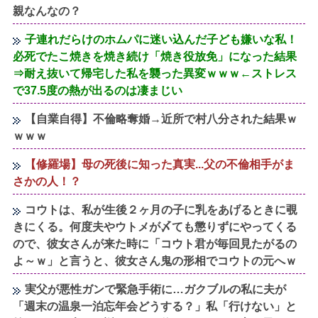
親なんなの？
子連れだらけのホムパに迷い込んだ子ども嫌いな私！
必死でたこ焼きを焼き続け「焼き役放免」になった結果
⇒耐え抜いて帰宅した私を襲った異変ｗｗｗ←ストレス
で37.5度の熱が出るのは凄まじい
【自業自得】不倫略奪婚→近所で村八分された結果ｗ
ｗｗｗ
【修羅場】母の死後に知った真実...父の不倫相手がま
さかの人！？
コウトは、私が生後２ヶ月の子に乳をあげるときに覗
きにくる。何度夫やウトメが〆ても懲りずにやってくる
ので、彼女さんが来た時に「コウト君が毎回見たがるの
よ～ｗ」と言うと、彼女さん鬼の形相でコウトの元へｗ
実父が悪性ガンで緊急手術に…ガクブルの私に夫が
「週末の温泉一泊忘年会どうする？」私「行けない」と