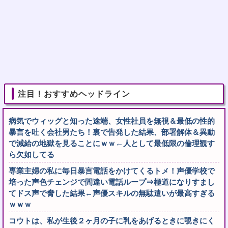
注目！おすすめヘッドライン
病気でウィッグと知った途端、女性社員を無視＆最低の性的
暴言を吐く会社男たち！裏で告発した結果、部署解体＆異動
で減給の地獄を見ることにｗｗ←人として最低限の倫理観す
ら欠如してる
専業主婦の私に毎日暴言電話をかけてくるトメ！声優学校で
培った声色チェンジで間違い電話ループ⇒極道になりすまし
てドス声で脅した結果←声優スキルの無駄遣いが最高すぎる
ｗｗｗ
コウトは、私が生後２ヶ月の子に乳をあげるときに覗きにく