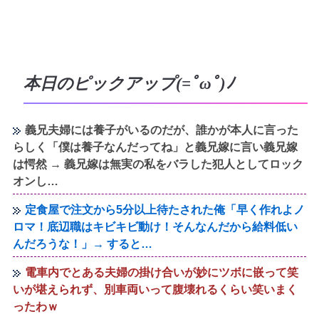
本日のピックアップ(=ﾟωﾟ)ﾉ
義兄夫婦には養子がいるのだが、誰かが本人に言った
らしく「僕は養子なんだってね」と義兄嫁に言い義兄嫁
は愕然 → 義兄嫁は無実の私をバラした犯人としてロック
オンし…
定食屋で注文から5分以上待たされた俺「早く作れよノ
ロマ！底辺職はキビキビ動け！そんなんだから給料低い
んだろうな！」→ すると…
電車内でとある夫婦の掛け合いが妙にツボに嵌って笑
いが堪えられず、別車両いって腹壊れるくらい笑いまく
ったわｗ