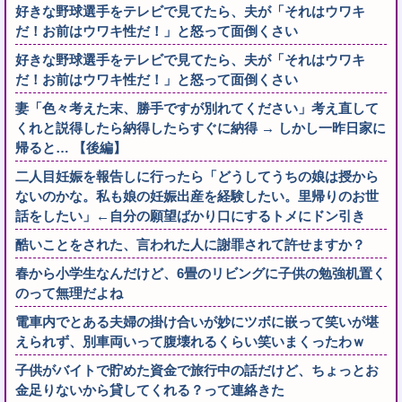
好きな野球選手をテレビで見てたら、夫が「それはウワキ
だ！お前はウワキ性だ！」と怒って面倒くさい
好きな野球選手をテレビで見てたら、夫が「それはウワキ
だ！お前はウワキ性だ！」と怒って面倒くさい
妻「色々考えた末、勝手ですが別れてください」考え直して
くれと説得したら納得したらすぐに納得 → しかし一昨日家に
帰ると… 【後編】
二人目妊娠を報告しに行ったら「どうしてうちの娘は授から
ないのかな。私も娘の妊娠出産を経験したい。里帰りのお世
話をしたい」←自分の願望ばかり口にするトメにドン引き
酷いことをされた、言われた人に謝罪されて許せますか？
春から小学生なんだけど、6畳のリビングに子供の勉強机置く
のって無理だよね
電車内でとある夫婦の掛け合いが妙にツボに嵌って笑いが堪
えられず、別車両いって腹壊れるくらい笑いまくったわｗ
子供がバイトで貯めた資金で旅行中の話だけど、ちょっとお
金足りないから貸してくれる？って連絡きた