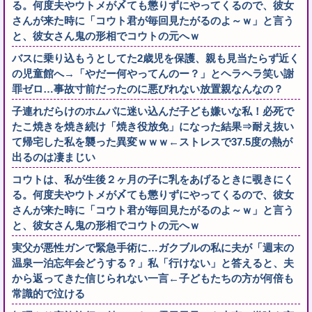
る。何度夫やウトメが〆ても懲りずにやってくるので、彼女
さんが来た時に「コウト君が毎回見たがるのよ～ｗ」と言う
と、彼女さん鬼の形相でコウトの元へｗ
バスに乗り込もうとしてた2歳児を保護、親も見当たらず近く
の児童館へ→「やだー何やってんのー？」とヘラヘラ笑い謝
罪ゼロ…事故寸前だったのに悪びれない放置親なんなの？
子連れだらけのホムパに迷い込んだ子ども嫌いな私！必死で
たこ焼きを焼き続け「焼き役放免」になった結果⇒耐え抜い
て帰宅した私を襲った異変ｗｗｗ←ストレスで37.5度の熱が
出るのは凄まじい
コウトは、私が生後２ヶ月の子に乳をあげるときに覗きにく
る。何度夫やウトメが〆ても懲りずにやってくるので、彼女
さんが来た時に「コウト君が毎回見たがるのよ～ｗ」と言う
と、彼女さん鬼の形相でコウトの元へｗ
実父が悪性ガンで緊急手術に…ガクブルの私に夫が「週末の
温泉一泊忘年会どうする？」私「行けない」と答えると、夫
から返ってきた信じられない一言←子どもたちの方が何倍も
常識的で泣ける