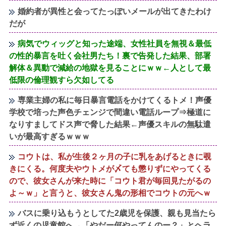
婚約者が異性と会ってたっぽいメールが出てきたわけ
だが
病気でウィッグと知った途端、女性社員を無視＆最低
の性的暴言を吐く会社男たち！裏で告発した結果、部署
解体＆異動で減給の地獄を見ることにｗｗ←人として最
低限の倫理観すら欠如してる
専業主婦の私に毎日暴言電話をかけてくるトメ！声優
学校で培った声色チェンジで間違い電話ループ⇒極道に
なりすましてドス声で脅した結果←声優スキルの無駄遣
いが最高すぎるｗｗｗ
コウトは、私が生後２ヶ月の子に乳をあげるときに覗
きにくる。何度夫やウトメが〆ても懲りずにやってくる
ので、彼女さんが来た時に「コウト君が毎回見たがるの
よ～ｗ」と言うと、彼女さん鬼の形相でコウトの元へｗ
バスに乗り込もうとしてた2歳児を保護、親も見当たら
ず近くの児童館へ→「やだー何やってんのー？」とヘラ