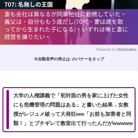
Powered by 
GliaStudios
※自動音声の停止は↑のバナーをタップ
M
u
t
e
大学の人権講義で「初対面の男を家に上げた女性
にも危機管理の問題はある」と書いた結果→女教
授がレジュメ破って大発狂ww「お前も加害者と同
類！」とブチギレて教室出て行ったんだがwwwww