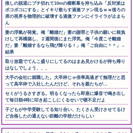
推しの脱退にブチ切れて10mの横断幕を持ち込み「反対派は
ボコボコにする」とイキり散らす過激ファン現るｗｗ後ろの
席の視界を物理的に破壊する過激ファンにイライラが止まら
ん
妻の浮氣が発覚。俺「離婚だ」妻の謝罪と子供の願いに根負
けして再構築し、２週間後にまた浮気。俺「今度こそ離婚
だ」妻「離婚するなら飛び降りる！」俺「ご自由に＾＾」→
結果
取り放題でてんこ盛りにしてるのはまあ見かけるが持ち帰り
はなしでしょう、、、
大手の会社に就職した。大卒枠じゃ倍率高過ぎて無理だと思
って高卒枠で入社したんだけど、それを親たちが…
セミがうるさすぎる。明るくなったら即座に爆音で鳴き出し
て毎日朝4時に叩き起こしにくるせいで寝不足だよ
子どもが中学受験してる知り合い、たくさん受けさせてるけ
ど合格したの通えない距離の学校だけらしい