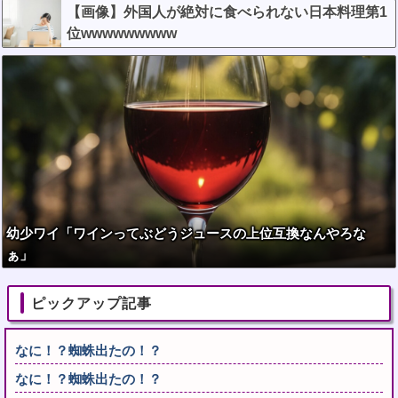
【画像】外国人が絶対に食べられない日本料理第1
位wwwwwwwww
幼少ワイ「ワインってぶどうジュースの上位互換なんやろな
ぁ」
ピックアップ記事
なに！？蜘蛛出たの！？
なに！？蜘蛛出たの！？