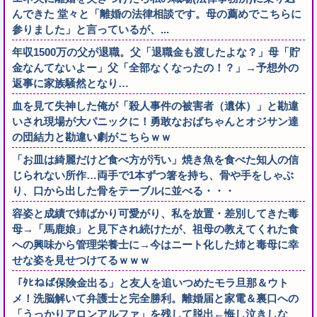
んできた 堂々と「離婚の法律相談です。母の薦めでこちらに
参りました」と言っているが、...
年収1500万の父が退職。父「退職金も渡したよな？」母「貯
金なんてないよー」父「全部なくなったの！？」→予想外の
返事に家族騒然となり…
血を見て失神した俺が「殺人事件の被害者（遺体）」と勘違
いされ現場が大パニックに！勇敢なおばちゃんとオジサン達
の団結力と勘違い劇がこちらｗｗ
「お皿は綺麗だけど食べ方が汚い」焼き魚を食べた知人の信
じられない所作…両手で1本ずつ箸を持ち、骨や手をしゃぶ
り、口から出した骨をテーブルに並べる・・・
容姿と成績で姉ばかり可愛がり、私を放置・差別してきた毒
母→「馬鹿娘」と見下され続けたが、祖母の教えてくれた食
への興味から管理栄養士に→今はニート化した姉と毒母に幸
せな姿を見せつけてるｗｗｗ
「ﾀﾋねば保険金出る」と友人を追いつめたモラ旦那＆ウト
メ！洗脳解いて弁護士と完全勝利。離婚届と家電＆裏口への
「うっかりアロンアルファ」を残して脱出←悔し泣きしな