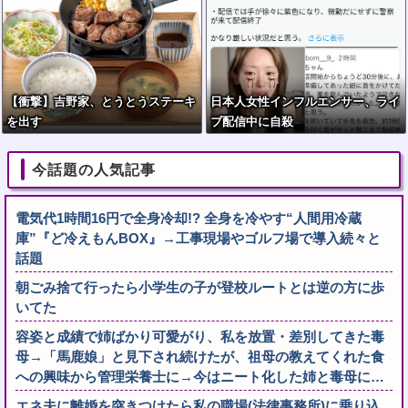
【衝撃】吉野家、とうとうステーキ
日本人女性インフルエンサー、ライ
を出す
ブ配信中に自殺
今話題の人気記事
電気代1時間16円で全身冷却!? 全身を冷やす“人間用冷蔵
庫”『ど冷えもんBOX』→工事現場やゴルフ場で導入続々と
話題
朝ごみ捨て行ったら小学生の子が登校ルートとは逆の方に歩
いてた
容姿と成績で姉ばかり可愛がり、私を放置・差別してきた毒
母→「馬鹿娘」と見下され続けたが、祖母の教えてくれた食
への興味から管理栄養士に→今はニート化した姉と毒母に…
エネ夫に離婚を突きつけたら私の職場(法律事務所)に乗り込