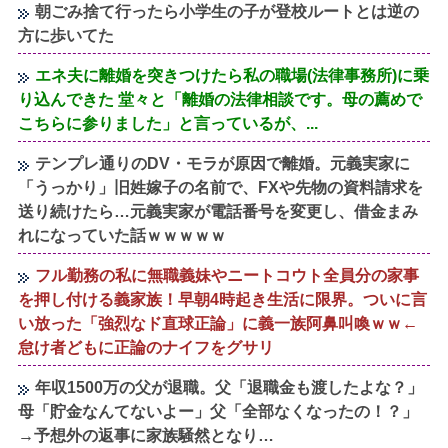
朝ごみ捨て行ったら小学生の子が登校ルートとは逆の
方に歩いてた
エネ夫に離婚を突きつけたら私の職場(法律事務所)に乗
り込んできた 堂々と「離婚の法律相談です。母の薦めで
こちらに参りました」と言っているが、...
テンプレ通りのDV・モラが原因で離婚。元義実家に
「うっかり」旧姓嫁子の名前で、FXや先物の資料請求を
送り続けたら…元義実家が電話番号を変更し、借金まみ
れになっていた話ｗｗｗｗｗ
フル勤務の私に無職義妹やニートコウト全員分の家事
を押し付ける義家族！早朝4時起き生活に限界。ついに言
い放った「強烈なド直球正論」に義一族阿鼻叫喚ｗｗ←
怠け者どもに正論のナイフをグサリ
年収1500万の父が退職。父「退職金も渡したよな？」
母「貯金なんてないよー」父「全部なくなったの！？」
→予想外の返事に家族騒然となり…