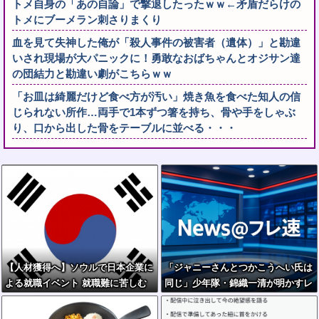
トメ自身の「あの自論」で撃退したったｗｗ←矛盾だらけの
トメにブーメラン刺さりまくり
血を見て失神した俺が「殺人事件の被害者（遺体）」と勘違
いされ現場が大パニックに！勇敢なおばちゃんとオジサン達
の団結力と勘違い劇がこちらｗｗ
「お皿は綺麗だけど食べ方が汚い」焼き魚を食べた知人の信
じられない所作…両手で1本ずつ箸を持ち、骨や手をしゃぶ
り、口から出した骨をテーブルに並べる・・・
【人材獲得へ】ソウルで日本企業に
「ジャニーさんとつかこうへい氏は
よる就職イベント 就職難に苦しむ
同じ」少年隊・錦織一清が明かすレ
韓国の若者が日本に注目
ジェンドの共通点と我流の演出論