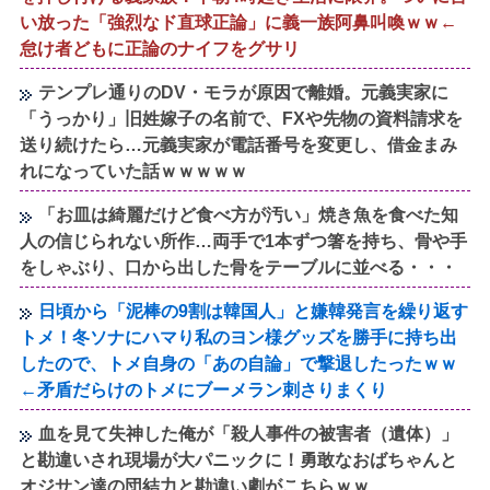
い放った「強烈なド直球正論」に義一族阿鼻叫喚ｗｗ←
怠け者どもに正論のナイフをグサリ
テンプレ通りのDV・モラが原因で離婚。元義実家に
「うっかり」旧姓嫁子の名前で、FXや先物の資料請求を
送り続けたら…元義実家が電話番号を変更し、借金まみ
れになっていた話ｗｗｗｗｗ
「お皿は綺麗だけど食べ方が汚い」焼き魚を食べた知
人の信じられない所作…両手で1本ずつ箸を持ち、骨や手
をしゃぶり、口から出した骨をテーブルに並べる・・・
日頃から「泥棒の9割は韓国人」と嫌韓発言を繰り返す
トメ！冬ソナにハマり私のヨン様グッズを勝手に持ち出
したので、トメ自身の「あの自論」で撃退したったｗｗ
←矛盾だらけのトメにブーメラン刺さりまくり
血を見て失神した俺が「殺人事件の被害者（遺体）」
と勘違いされ現場が大パニックに！勇敢なおばちゃんと
オジサン達の団結力と勘違い劇がこちらｗｗ