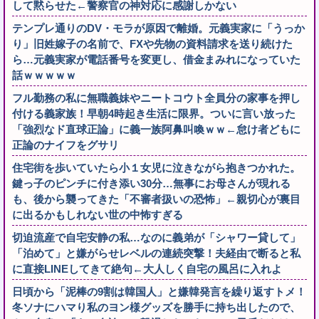
して黙らせた←警察官の神対応に感謝しかない
テンプレ通りのDV・モラが原因で離婚。元義実家に「うっか
り」旧姓嫁子の名前で、FXや先物の資料請求を送り続けた
ら…元義実家が電話番号を変更し、借金まみれになっていた
話ｗｗｗｗｗ
フル勤務の私に無職義妹やニートコウト全員分の家事を押し
付ける義家族！早朝4時起き生活に限界。ついに言い放った
「強烈なド直球正論」に義一族阿鼻叫喚ｗｗ←怠け者どもに
正論のナイフをグサリ
住宅街を歩いていたら小１女児に泣きながら抱きつかれた。
鍵っ子のピンチに付き添い30分…無事にお母さんが現れる
も、後から襲ってきた「不審者扱いの恐怖」←親切心が裏目
に出るかもしれない世の中怖すぎる
切迫流産で自宅安静の私…なのに義弟が「シャワー貸して」
「泊めて」と嫌がらせレベルの連続突撃！夫経由で断ると私
に直接LINEしてきて絶句←大人しく自宅の風呂に入れよ
日頃から「泥棒の9割は韓国人」と嫌韓発言を繰り返すトメ！
冬ソナにハマり私のヨン様グッズを勝手に持ち出したので、