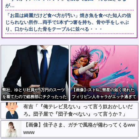
が…
「お皿は綺麗だけど食べ方が汚い」焼き魚を食べた知人の信
じられない所作…両手で1本ずつ箸を持ち、骨や手をしゃぶ
り、口から出した骨をテーブルに並べる・・・
弊社、ゆとり社員が5万円のスーツ
【画像】スト6に彗星の如く現れた
を着てたので総務部にチクったった
フィリピン人キャラがエッチ過ぎて
www
始まる！
有吉「『俺テレビ見ない』って言う奴おかしいだ
ろ。団子屋で『団子食べない』って言うか？」
【画像】佳子さま、ガチで風格が備わってくるww
www