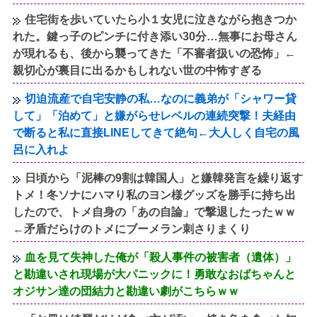
住宅街を歩いていたら小１女児に泣きながら抱きつか
れた。鍵っ子のピンチに付き添い30分…無事にお母さん
が現れるも、後から襲ってきた「不審者扱いの恐怖」←
親切心が裏目に出るかもしれない世の中怖すぎる
切迫流産で自宅安静の私…なのに義弟が「シャワー貸
して」「泊めて」と嫌がらせレベルの連続突撃！夫経由
で断ると私に直接LINEしてきて絶句←大人しく自宅の風
呂に入れよ
日頃から「泥棒の9割は韓国人」と嫌韓発言を繰り返す
トメ！冬ソナにハマり私のヨン様グッズを勝手に持ち出
したので、トメ自身の「あの自論」で撃退したったｗｗ
←矛盾だらけのトメにブーメラン刺さりまくり
血を見て失神した俺が「殺人事件の被害者（遺体）」
と勘違いされ現場が大パニックに！勇敢なおばちゃんと
オジサン達の団結力と勘違い劇がこちらｗｗ