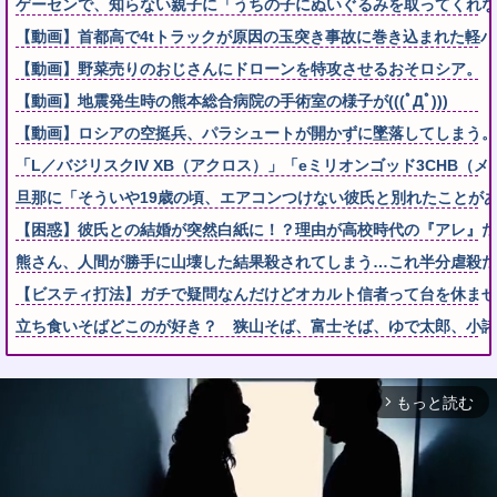
ゲーセンで、知らない親子に「うちの子にぬいぐるみを取ってくれない
【動画】首都高で4tトラックが原因の玉突き事故に巻き込まれた軽
【動画】野菜売りのおじさんにドローンを特攻させるおそロシア。
【動画】地震発生時の熊本総合病院の手術室の様子が(((ﾟДﾟ)))
【動画】ロシアの空挺兵、パラシュートが開かずに墜落してしまう。
「L／バジリスクIV XB（アクロス）」「eミリオンゴッド3CHB（メ
旦那に「そういや19歳の頃、エアコンつけない彼氏と別れたことが
【困惑】彼氏との結婚が突然白紙に！？理由が高校時代の『アレ』だ
熊さん、人間が勝手に山壊した結果殺されてしまう…これ半分虐殺だ
【ビスティ打法】ガチで疑問なんだけどオカルト信者って台を休ませ
立ち食いそばどこのが好き？ 狭山そば、富士そば、ゆで太郎、小諸
もっと読む
arrow_forward_ios