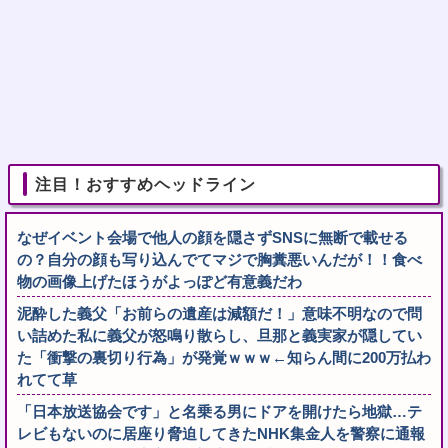
注目！おすすめヘッドライン
なぜイベント会場で他人の顔を隠さずSNSに無断で載せる
の？自分の顔も写り込んでてマジで胸糞悪いんだが！！食べ
物の画像上げたほうがよっぽど有意義だわ
泥酔した義父「お前らの遺産は減額だ！」意味不明なので問
い詰めた私に義父が怒鳴り散らし、旦那と義実家が隠してい
た「衝撃の裏切り行為」が発覚ｗｗｗ←知らん間に200万払わ
れてて草
「日本放送協会です」と名乗る男にドアを開けたら地獄…テ
レビもないのに居座り脅迫してきたNHK集金人を警察に通報