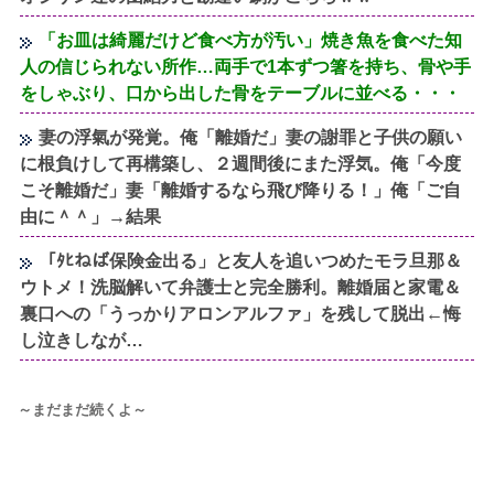
「お皿は綺麗だけど食べ方が汚い」焼き魚を食べた知
人の信じられない所作…両手で1本ずつ箸を持ち、骨や手
をしゃぶり、口から出した骨をテーブルに並べる・・・
妻の浮氣が発覚。俺「離婚だ」妻の謝罪と子供の願い
に根負けして再構築し、２週間後にまた浮気。俺「今度
こそ離婚だ」妻「離婚するなら飛び降りる！」俺「ご自
由に＾＾」→結果
「ﾀﾋねば保険金出る」と友人を追いつめたモラ旦那＆
ウトメ！洗脳解いて弁護士と完全勝利。離婚届と家電＆
裏口への「うっかりアロンアルファ」を残して脱出←悔
し泣きしなが…
～まだまだ続くよ～