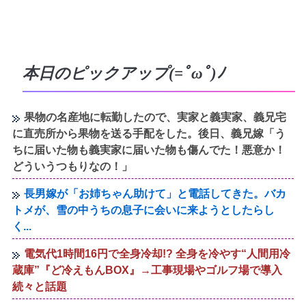
本日のピックアップ(=ﾟωﾟ)ﾉ
果物の名産地に転勤したので、実家と義実家、義兄宅
に直売所から果物を送る手配をした。後日、義兄嫁「う
ちに届いた物も義実家に届いた物も傷んでた！悪意か！
どういうつもりなの！」
長男嫁が「お姉ちゃん助けて」と電話してきた。バカ
トメが、雪の中うちの息子に会いに来ようとしたらし
く...
電気代1時間16円で全身冷却!? 全身を冷やす“人間用冷
蔵庫”『ど冷えもんBOX』→工事現場やゴルフ場で導入
続々と話題