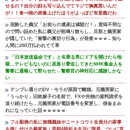
せるの？自分の顔も写り込んでてマジで胸糞悪いんだ
が！！食べ物の画像上げたほうがよっぽど有意義だわ
泥酔した義父「お前らの遺産は減額だ！」意味不明な
ので問い詰めた私に義父が怒鳴り散らし、旦那と義実家
が隠していた「衝撃の裏切り行為」が発覚ｗｗｗ←知ら
ん間に200万払われてて草
「日本放送協会です」と名乗る男にドアを開けたら地
獄…テレビもないのに居座り脅迫してきたNHK集金人を
警察に通報して黙らせた←警察官の神対応に感謝しかな
い
テンプレ通りのDV・モラが原因で離婚。元義実家に
「うっかり」旧姓嫁子の名前で、FXや先物の資料請求を
送り続けたら…元義実家が電話番号を変更し、借金まみ
れになっていた話ｗｗｗｗｗ
フル勤務の私に無職義妹やニートコウト全員分の家事
を押し付ける義家族！早朝4時起き生活に限界。ついに言