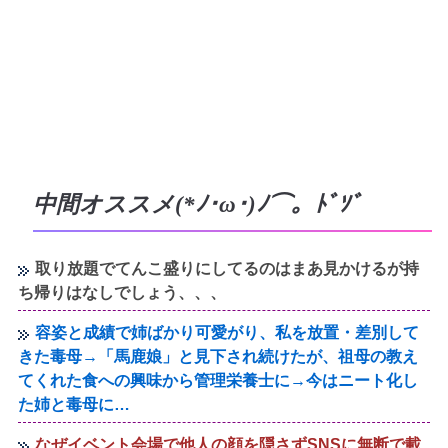
中間オススメ(*ﾉ･ω･)ﾉ⌒。ﾄﾞｿﾞ
取り放題でてんこ盛りにしてるのはまあ見かけるが持
ち帰りはなしでしょう、、、
容姿と成績で姉ばかり可愛がり、私を放置・差別して
きた毒母→「馬鹿娘」と見下され続けたが、祖母の教え
てくれた食への興味から管理栄養士に→今はニート化し
た姉と毒母に…
なぜイベント会場で他人の顔を隠さずSNSに無断で載