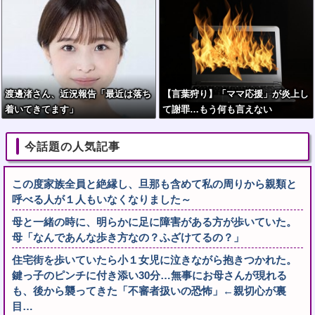
渡邊渚さん、近況報告「最近は落ち
【言葉狩り】「ママ応援」が炎上し
着いてきてます」
て謝罪…もう何も言えない
今話題の人気記事
この度家族全員と絶縁し、旦那も含めて私の周りから親類と
呼べる人が１人もいなくなりました～
母と一緒の時に、明らかに足に障害がある方が歩いていた。
母「なんであんな歩き方なの？ふざけてるの？」
住宅街を歩いていたら小１女児に泣きながら抱きつかれた。
鍵っ子のピンチに付き添い30分…無事にお母さんが現れる
も、後から襲ってきた「不審者扱いの恐怖」←親切心が裏
目…