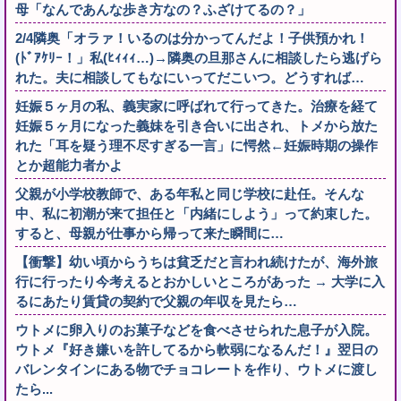
母「なんであんな歩き方なの？ふざけてるの？」
2/4隣奥「オラァ！いるのは分かってんだよ！子供預かれ！
(ﾄﾞｱｹﾘｰ！」私(ﾋｨｨｨ…)→隣奥の旦那さんに相談したら逃げら
れた。夫に相談してもなにいってだこいつ。どうすれば…
妊娠５ヶ月の私、義実家に呼ばれて行ってきた。治療を経て
妊娠５ヶ月になった義妹を引き合いに出され、トメから放た
れた「耳を疑う理不尽すぎる一言」に愕然←妊娠時期の操作
とか超能力者かよ
父親が小学校教師で、ある年私と同じ学校に赴任。そんな
中、私に初潮が来て担任と「内緒にしよう」って約束した。
すると、母親が仕事から帰って来た瞬間に…
【衝撃】幼い頃からうちは貧乏だと言われ続けたが、海外旅
行に行ったり今考えるとおかしいところがあった → 大学に入
るにあたり賃貸の契約で父親の年収を見たら…
ウトメに卵入りのお菓子などを食べさせられた息子が入院。
ウトメ『好き嫌いを許してるから軟弱になるんだ！』翌日の
バレンタインにある物でチョコレートを作り、ウトメに渡し
たら...