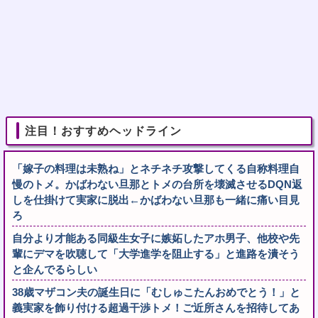
注目！おすすめヘッドライン
「嫁子の料理は未熟ね」とネチネチ攻撃してくる自称料理自
慢のトメ。かばわない旦那とトメの台所を壊滅させるDQN返
しを仕掛けて実家に脱出←かばわない旦那も一緒に痛い目見
ろ
自分より才能ある同級生女子に嫉妬したアホ男子、他校や先
輩にデマを吹聴して「大学進学を阻止する」と進路を潰そう
と企んでるらしい
38歳マザコン夫の誕生日に「むしゅこたんおめでとう！」と
義実家を飾り付ける超過干渉トメ！ご近所さんを招待してあ