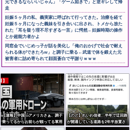
元できるならいいじゃん」「ゲーム如きで」と逆ギレして帰
走
妊娠５ヶ月の私、義実家に呼ばれて行ってきた。治療を経て
妊娠５ヶ月になった義妹を引き合いに出され、トメから放た
れた「耳を疑う理不尽すぎる一言」に愕然←妊娠時期の操作
とか超能力者かよ
同窓会でいじめっ子が話を美化し「俺のおかげで社会で耐え
られる体ができたろw」と調子に乗る←武道で体を鍛えた元
被害者に詰め寄られて顔面蒼白で平謝りｗｗｗ
【速報】中国「アメリカさぁ、調子
【のど】れいわ信者、半年で迂回路
乗ってるからお前らが頼ってる軍用
が開通している道路を2年半放置さ
中国ドローン輸出禁止するわw」
れていると印象操作してしまう