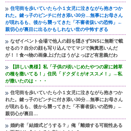
住宅街を歩いていたら小１女児に泣きながら抱きつか
れた。鍵っ子のピンチに付き添い30分…無事にお母さん
が現れるも、後から襲ってきた「不審者扱いの恐怖」←
親切心が裏目に出るかもしれない世の中怖すぎる
なぜイベント会場で他人の顔を隠さずSNSに無断で載
せるの？自分の顔も写り込んでてマジで胸糞悪いんだ
が！！食べ物の画像上げたほうがよっぽど有意義だわ
【詳しい奥様】私「子供の頃いじめたやつの家に雑草
の種を撒いてる！」住民「ドクダミがオススメ！」→私
が撒いたのは・・・
住宅街を歩いていたら小１女児に泣きながら抱きつか
れた。鍵っ子のピンチに付き添い30分…無事にお母さん
が現れるも、後から襲ってきた「不審者扱いの恐怖」←
親切心が裏目…
婚約者「結婚式どうする？」俺「離婚する可能性ある