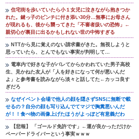
住宅街を歩いていたら小１女児に泣きながら抱きつか
れた。鍵っ子のピンチに付き添い30分…無事にお母さん
が現れるも、後から襲ってきた「不審者扱いの恐怖」←
親切心が裏目に出るかもしれない世の中怖すぎる
NTTから見に覚えのない請求書がきた。無視しようと
思っていたら、とんでもない事実が判明して…
電車内で好きな子がバレてからかわれていた男子高校
生、見かねた友人が「人を好きになって何が悪いんだ
よ」と参考書を読みながら淡々と話してた←カッコ良す
ぎだろ
なぜイベント会場で他人の顔を隠さずSNSに無断で載
せるの？自分の顔も写り込んでてマジで胸糞悪いんだ
が！！食べ物の画像上げたほうがよっぽど有意義だわ
【悲報】 「ゴールド免許です」←運が良かっただけか
ペーパードライバーという事実ｗｗｗ