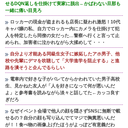
せるDQN返しを仕掛けて実家に脱出←かばわない旦那も
一緒に痛い目見ろ
ロッカーの現金が盗まれるも店長に疑われ激怒！10代
キャバ嬢の私、自力でロッカー内にカメラを仕掛けて犯
人を特定したら同僚の女だった…警察へ行くと言って止
められ、加害者に泣かれながら大揉めして・・・
自分より才能ある同級生女子に嫉妬したアホ男子、他
校や先輩にデマを吹聴して「大学進学を阻止する」と進
路を潰そうと企んでるらしい
電車内で好きな子がバレてからかわれていた男子高校
生、見かねた友人が「人を好きになって何が悪いんだ
よ」と参考書を読みながら淡々と話してた←カッコ良す
ぎだろ
なぜイベント会場で他人の顔を隠さずSNSに無断で載
せるの？自分の顔も写り込んでてマジで胸糞悪いんだ
が！！食べ物の画像上げたほうがよっぽど有意義だわ