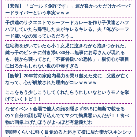
【悲報】 「ゴールド免許です」←運が良かっただけかペーパ
ードライバーという事実ｗｗｗ
子供達のリクエストでシーフードカレーを作り子供達とハフ
ハフしていたら帰宅した夫がキレるキレる。夫「俺がシーフ
ード嫌いなの知っているだろう...
住宅街を歩いていたら小１女児に泣きながら抱きつかれた。
鍵っ子のピンチに付き添い30分…無事にお母さんが現れる
も、後から襲ってきた「不審者扱いの恐怖」←親切心が裏目
に出るかもしれない世の中怖すぎる
【衝撃】20年前の家庭内暴力を乗り越えた先に…父親が亡く
なって、心が解放された理由がコレｗｗｗｗ
ここをもう少しこうしてくれたらうれしいなというモノを挙
げていくトピ！！
なぜイベント会場で他人の顔を隠さずSNSに無断で載せる
の？自分の顔も写り込んでてマジで胸糞悪いんだが！！食べ
物の画像上げたほうがよっぽど有意義だわ
朝6時くらいに軽く目覚めると起きて横に居た妻がスキンシッ