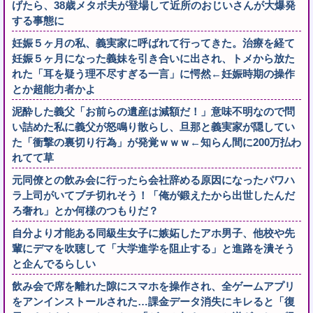
げたら、38歳メタボ夫が登場して近所のおじいさんが大爆発
する事態に
妊娠５ヶ月の私、義実家に呼ばれて行ってきた。治療を経て
妊娠５ヶ月になった義妹を引き合いに出され、トメから放た
れた「耳を疑う理不尽すぎる一言」に愕然←妊娠時期の操作
とか超能力者かよ
泥酔した義父「お前らの遺産は減額だ！」意味不明なので問
い詰めた私に義父が怒鳴り散らし、旦那と義実家が隠してい
た「衝撃の裏切り行為」が発覚ｗｗｗ←知らん間に200万払わ
れてて草
元同僚との飲み会に行ったら会社辞める原因になったパワハ
ラ上司がいてブチ切れそう！「俺が鍛えたから出世したんだ
ろ奢れ」とか何様のつもりだ？
自分より才能ある同級生女子に嫉妬したアホ男子、他校や先
輩にデマを吹聴して「大学進学を阻止する」と進路を潰そう
と企んでるらしい
飲み会で席を離れた隙にスマホを操作され、全ゲームアプリ
をアンインストールされた…課金データ消失にキレると「復