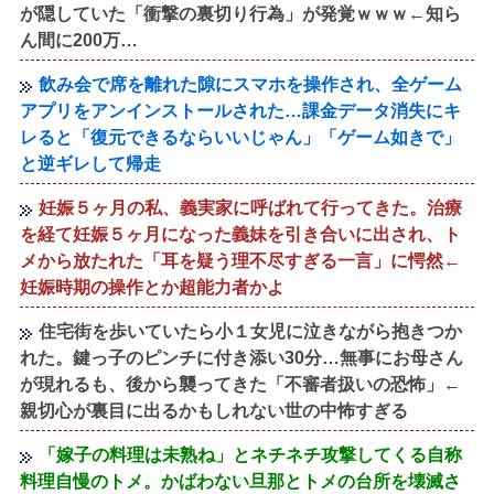
が隠していた「衝撃の裏切り行為」が発覚ｗｗｗ←知ら
ん間に200万…
飲み会で席を離れた隙にスマホを操作され、全ゲーム
アプリをアンインストールされた…課金データ消失にキ
レると「復元できるならいいじゃん」「ゲーム如きで」
と逆ギレして帰走
妊娠５ヶ月の私、義実家に呼ばれて行ってきた。治療
を経て妊娠５ヶ月になった義妹を引き合いに出され、ト
メから放たれた「耳を疑う理不尽すぎる一言」に愕然←
妊娠時期の操作とか超能力者かよ
住宅街を歩いていたら小１女児に泣きながら抱きつか
れた。鍵っ子のピンチに付き添い30分…無事にお母さん
が現れるも、後から襲ってきた「不審者扱いの恐怖」←
親切心が裏目に出るかもしれない世の中怖すぎる
「嫁子の料理は未熟ね」とネチネチ攻撃してくる自称
料理自慢のトメ。かばわない旦那とトメの台所を壊滅さ