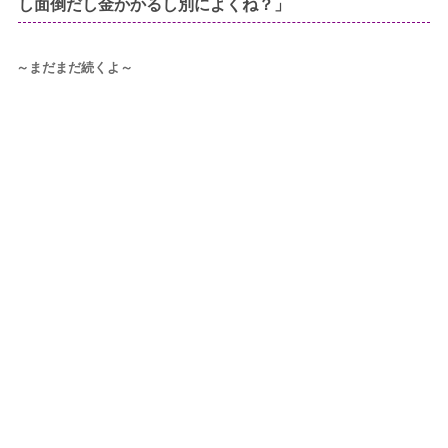
し面倒だし金かかるし別によくね？」
～まだまだ続くよ～