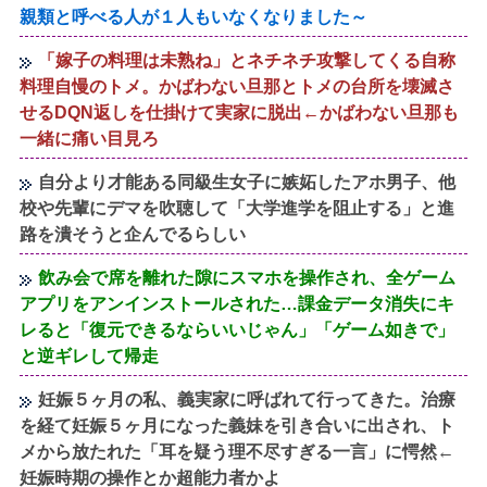
親類と呼べる人が１人もいなくなりました～
「嫁子の料理は未熟ね」とネチネチ攻撃してくる自称
料理自慢のトメ。かばわない旦那とトメの台所を壊滅さ
せるDQN返しを仕掛けて実家に脱出←かばわない旦那も
一緒に痛い目見ろ
自分より才能ある同級生女子に嫉妬したアホ男子、他
校や先輩にデマを吹聴して「大学進学を阻止する」と進
路を潰そうと企んでるらしい
飲み会で席を離れた隙にスマホを操作され、全ゲーム
アプリをアンインストールされた…課金データ消失にキ
レると「復元できるならいいじゃん」「ゲーム如きで」
と逆ギレして帰走
妊娠５ヶ月の私、義実家に呼ばれて行ってきた。治療
を経て妊娠５ヶ月になった義妹を引き合いに出され、ト
メから放たれた「耳を疑う理不尽すぎる一言」に愕然←
妊娠時期の操作とか超能力者かよ