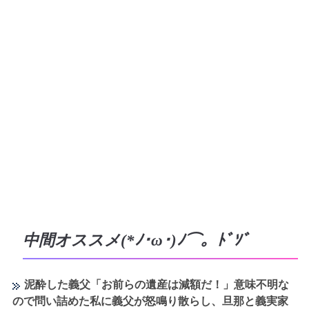
中間オススメ(*ﾉ･ω･)ﾉ⌒。ﾄﾞｿﾞ
泥酔した義父「お前らの遺産は減額だ！」意味不明な
ので問い詰めた私に義父が怒鳴り散らし、旦那と義実家