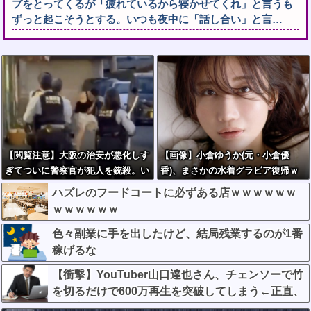
プをとってくるが「疲れているから寝かせてくれ」と言うも
ずっと起こそうとする。いつも夜中に「話し合い」と言…
【閲覧注意】大阪の治安が悪化しす
【画像】小倉ゆうか(元・小倉優
ぎてついに警察官が犯人を銃殺。い
香)、まさかの水着グラビア復帰ｗ
よいよアメリカみたいになってきた
ｗｗｗｗ
ハズレのフードコートに必ずある店ｗｗｗｗｗｗ
な
ｗｗｗｗｗｗ
色々副業に手を出したけど、結局残業するのが1番
稼げるな
【衝撃】YouTuber山口達也さん、チェンソーで竹
を切るだけで600万再生を突破してしまう←正直、
こう言うのでいいんだよなw w w w w w w w