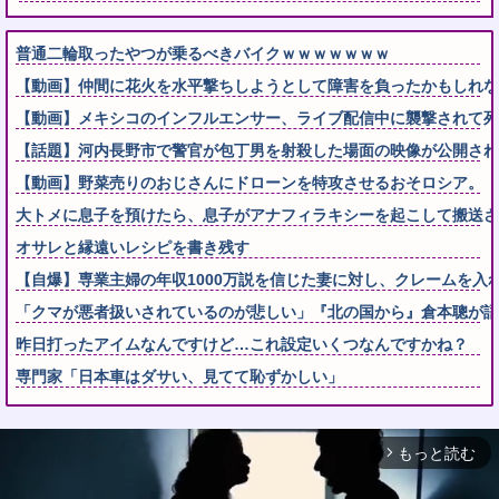
普通二輪取ったやつが乗るべきバイクｗｗｗｗｗｗｗ
【動画】仲間に花火を水平撃ちしようとして障害を負ったかもしれな
【動画】メキシコのインフルエンサー、ライブ配信中に襲撃されて死
【話題】河内長野市で警官が包丁男を射殺した場面の映像が公開され
【動画】野菜売りのおじさんにドローンを特攻させるおそロシア。
大トメに息子を預けたら、息子がアナフィラキシーを起こして搬送され
オサレと縁遠いレシピを書き残す
【自爆】専業主婦の年収1000万説を信じた妻に対し、クレームを入
「クマが悪者扱いされているのが悲しい」『北の国から』倉本聰が語
昨日打ったアイムなんですけど…これ設定いくつなんですかね？
専門家「日本車はダサい、見てて恥ずかしい」
もっと読む
arrow_forward_ios