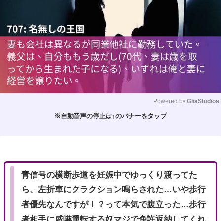
Powered by 
GliaStudios
※自動音声の停止は↑のバナーをタップ
M
u
t
e
青信号の横断歩道を妊娠中でゆっくり渡ってた
ら、左折車にクラクション鳴らされた…いや歩行
者優先なんですが！？って本気で腹立った…歩行
者相手に威嚇運転する奴マジで免許返納してくれ