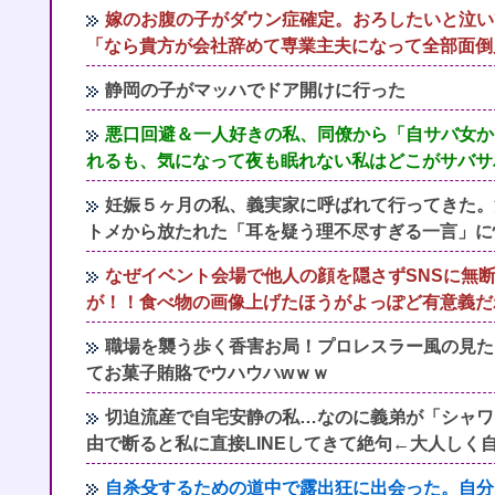
嫁のお腹の子がダウン症確定。おろしたいと泣い
「なら貴方が会社辞めて専業主夫になって全部面倒
静岡の子がマッハでドア開けに行った
悪口回避＆一人好きの私、同僚から「自サバ女か
れるも、気になって夜も眠れない私はどこがサバサ
妊娠５ヶ月の私、義実家に呼ばれて行ってきた。
トメから放たれた「耳を疑う理不尽すぎる一言」に
なぜイベント会場で他人の顔を隠さずSNSに無
が！！食べ物の画像上げたほうがよっぽど有意義だ
職場を襲う歩く香害お局！プロレスラー風の見た
てお菓子賄賂でウハウハwｗｗ
切迫流産で自宅安静の私…なのに義弟が「シャワ
由で断ると私に直接LINEしてきて絶句←大人しく
自杀殳するための道中で露出狂に出会った。自分