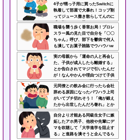
4子が甥っ子用に買ったSwitchに
執着して部屋で大暴れ！コップ割
ってジュース撒き散らしてんのに
「お願いしたら貰えるかもｗ」と
職場を襲う歩く香害お局！プロレ
ヘラヘラ笑って片付けもしない…
スラー風の見た目で自分を「〇〇
先輩にブチ切れそう
ちゃん」呼び、部下を鬱病で何人
も潰してお菓子賄賂でウハウハw
ｗｗ
実の母親から「運命の人と再会し
た、子供が成人したら離婚する」
とか告白されてマジで引いたんだ
が！なんやかんや理由つけて子供
4人も作っておいて未成年の子供
元同僚との飲み会に行ったら会社
に言う話かよ！
辞める原因になったパワハラ上司
がいてブチ切れそう！「俺が鍛え
たから出世したんだろ奢れ」とか
何様のつもりだ？
自分より才能ある同級生女子に嫉
妬したアホ男子、他校や先輩にデ
マを吹聴して「大学進学を阻止す
る」と進路を潰そうと企んでるら