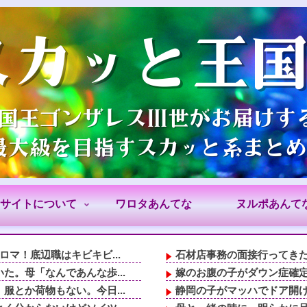
サイトについて
ワロタあんてな
ヌルポあんて
マ！底辺職はキビキビ...
石材店事務の面接行ってきた
。母「なんであんな歩...
嫁のお腹の子がダウン症確定
とか荷物もない。今日...
静岡の子がマッハでドア開