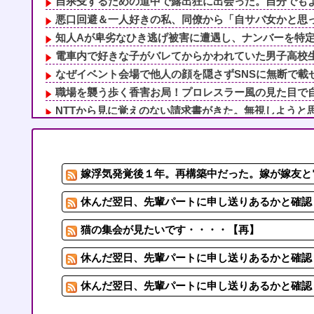
自杀殳するための道中で露出狂に出会った。自分でもよく
悪口回避＆一人好きの私、同僚から「自サバ女かと思って
知人Aが卑劣なひき逃げ被害に遭遇し、ナンバーを特定し
電車内で好きな子がバレてからかわれていた男子高校生、
なぜイベント会場で他人の顔を隠さずSNSに無断で載せ
職場を襲う歩く香害お局！プロレスラー風の見た目で自分
NTTから見に覚えのない請求書がきた。無視しようと思
【悲報】 「ゴールド免許です」←運が良かっただけかペ
呼ばれて義兄家に行くといつも何故か義兄嫁兄がいて、義
切迫流産で自宅安静の私…なのに義弟が「シャワー貸して
嫁浮気発覚後１年。再構築中だった。嫁が嫁友と電
泥酔した義父「お前らの遺産は減額だ！」意味不明なので
住宅街を歩いていたら小１女児に泣きながら抱きつかれた
休んだ翌日、先輩パートに申し送りあるかと確認し
猫の集会が見たいです・・・・【再】
休んだ翌日、先輩パートに申し送りあるかと確認し
休んだ翌日、先輩パートに申し送りあるかと確認し