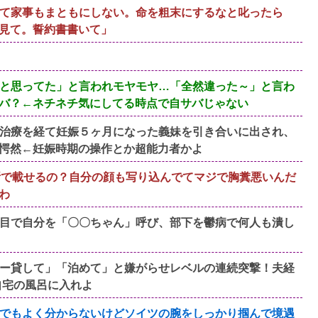
て家事もまともにしない。命を粗末にするなと叱ったら
見て。誓約書書いて」
と思ってた」と言われモヤモヤ…「全然違った～」と言わ
バ？←ネチネチ気にしてる時点で自サバじゃない
治療を経て妊娠５ヶ月になった義妹を引き合いに出され、
愕然←妊娠時期の操作とか超能力者かよ
断で載せるの？自分の顔も写り込んでてマジで胸糞悪いんだ
わ
目で自分を「〇〇ちゃん」呼び、部下を鬱病で何人も潰し
ー貸して」「泊めて」と嫌がらせレベルの連続突撃！夫経
自宅の風呂に入れよ
でもよく分からないけどソイツの腕をしっかり掴んで境遇