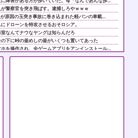
に障害がある方が歩いていた。母「なんであんな歩...
人が警察官を突き飛ばす。逮捕しろやｗｗｗ
クが原因の玉突き事故に巻き込まれた軽バンの車載...
んにドローンを特攻させるおそロシア。
悔室なんてナウなヤングは知らんだろ
台の下に峠の釜めしの釜がいくつも置いてあった
ホを操作され、全ゲームアプリをアンインストール...
化し「俺のおかげで社会で耐えられる体ができたろ...
ぎ！その悲惨な結末がこれｗｗｗ
乏人に見せる花火は無い」→目隠しフェンス、全席...
ド払いの商品を現金で返金してほしいと言い張る女...
んだが、妊娠したので生まれる前に籍を入れたいと...