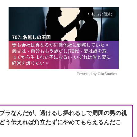
もっと読む
arrow_forward_ios
Powered by 
GliaStudios
M
u
t
ブラなんだが、透けるし揺れるしで周囲の男の視
e
どう伝えれば角立たずにやめてもらえるんだこ