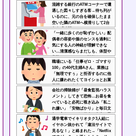
しい
混雑する銀行のATMコーナーで遭
遇した図々しすぎる客→待ち列が
いるのに、元の台を確保したまま
空いた隣のATMへ横滑りして2台
占有「時間かかるねー」じゃねえ
「一緒に歩くのが恥ずかしい」配
よ横取りすんな！
偶者の容姿や服のセンスを過剰に
気にする人の神経が理解できな
い…清潔感ならまだしも、体型や
美醜でパートナーを評価するなよ
職場にいる「仕事ゼロ・ゴマすり
100」の40代主婦Aさん、業務は
「無理ですぅ」と拒否するのに他
人に嫌われたくてヨイショとお菓
子配りだけ全力すぎる
会社の掃除婦が「昼食監視ハラス
メント」してきて恐怖…お昼を食
べていると必死に覗き込み「私こ
れ嫌い」「安物ばかり」と毎日文
句を言うんだが、他人の食事に異
通学電車でイキリオタク3人組に
様な執着を見せるのまじでストレ
イヤホン抜かれて「違法サイトで
ス
見るな！」と絡まれた→「Netflix