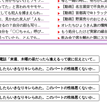
分からないけどソイツ...
母と一緒の時に、明らかに足
た」と言われモヤモヤ...
【動画】名古屋栄で不良外
ても犯人を捕まえられ...
【動画】首都高で4tトラッ
見かねた友人が「人を...
【動画】野菜売りのおじさ
るの？自分の顔も写り...
オレたちひょうきん族の懺
を「〇〇ちゃん」呼び...
もう処分したけど実家の縁
っていたら、とんでも...
飲み会で席を離れた隙にスマ
ーパードライバーとい...
同窓会でいじめっ子が話を美
兄嫁が子供達を連れて...
【驚愕】嫁ニーで救急車騒
」「泊めて」と嫌がら...
【悲報】琵琶湖花火大会「貧
話「来週、木曜の昼だったら逢えるって彼に伝えといて...
問い詰めた私に義父が...
ドラッグストア勤務中。カー
。鍵っ子のピンチに付...
２年付き合ってる彼女がいる
たらいきなりキレられた。このパートの性格悪くないか...
たらいきなりキレられた。このパートの性格悪くないか...
たらいきなりキレられた。このパートの性格悪くないか...