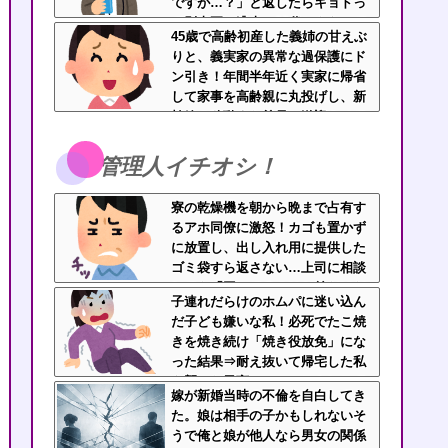
ですが…？」と返したらキョドっ
て別車両へ逃走…20代にもなって
45歳で高齢初産した義姉の甘えぶ
群れてイキってくんな
りと、義実家の異常な過保護にド
ン引き！年間半年近く実家に帰省
して家事を高齢親に丸投げし、新
幹線の移動すら義兄に送迎させて
いた・・・
管理人イチオシ！
寮の乾燥機を朝から晩まで占有す
るアホ同僚に激怒！カゴも置かず
に放置し、出し入れ用に提供した
ゴミ袋すら返さない…上司に相談
しても「困ってるのはお前だけだ
子連れだらけのホムパに迷い込ん
から我慢しろ」←はぁ？！
だ子ども嫌いな私！必死でたこ焼
きを焼き続け「焼き役放免」にな
った結果⇒耐え抜いて帰宅した私
を襲った異変ｗｗｗ←ストレスで
嫁が新婚当時の不倫を自白してき
37.5度の熱が出るのは凄まじい
た。娘は相手の子かもしれないそ
うで俺と娘が他人なら男女の関係