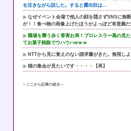
を泣きながら話した。すると露出狂は…
なぜイベント会場で他人の顔を隠さずSNSに無
が！！食べ物の画像上げたほうがよっぽど有意義だ
職場を襲う歩く香害お局！プロレスラー風の見た
てお菓子賄賂でウハウハwｗｗ
NTTから見に覚えのない請求書がきた。無視し
猫の集会が見たいです・・・・【再】
～ここから記事の続き～