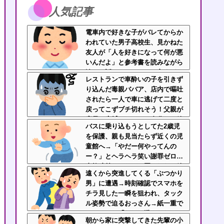
人気記事
電車内で好きな子がバレてからか
われていた男子高校生、見かねた
友人が「人を好きになって何が悪
いんだよ」と参考書を読みながら
淡々と話してた←カッコ良すぎだ
レストランで車酔いの子を引きず
ろ
り込んだ毒親ババア、店内で嘔吐
されたら一人で車に逃げて二度と
戻ってこずブチ切れそう！父親が
店員と床拭いてるのに自分だけ放
バスに乗り込もうとしてた2歳児
置とか人間性疑うわ
を保護、親も見当たらず近くの児
童館へ→「やだー何やってんの
ー？」とヘラヘラ笑い謝罪ゼロ…
事故寸前だったのに悪びれない放
遠くから突進してくる「ぶつかり
置親なんなの？
男」に遭遇→時刻確認でスマホを
チラ見した一瞬を狙われ、タック
ル姿勢で迫るおっさん→紙一重で
かわしたら「なんで避けられるん
朝から家に突撃してきた先輩の小
だよ！」と絶叫逃走