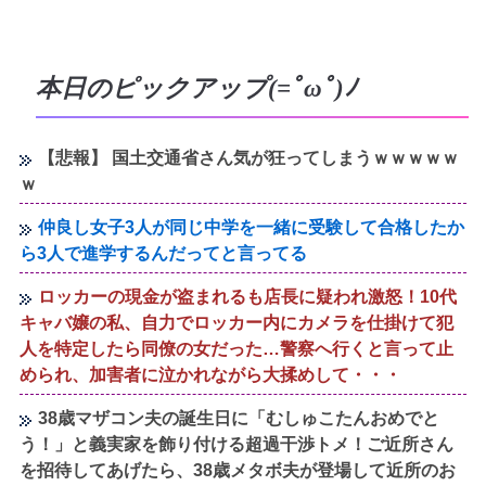
本日のピックアップ(=ﾟωﾟ)ﾉ
【悲報】 国土交通省さん気が狂ってしまうｗｗｗｗｗ
ｗ
仲良し女子3人が同じ中学を一緒に受験して合格したか
ら3人で進学するんだってと言ってる
ロッカーの現金が盗まれるも店長に疑われ激怒！10代
キャバ嬢の私、自力でロッカー内にカメラを仕掛けて犯
人を特定したら同僚の女だった…警察へ行くと言って止
められ、加害者に泣かれながら大揉めして・・・
38歳マザコン夫の誕生日に「むしゅこたんおめでと
う！」と義実家を飾り付ける超過干渉トメ！ご近所さん
を招待してあげたら、38歳メタボ夫が登場して近所のお