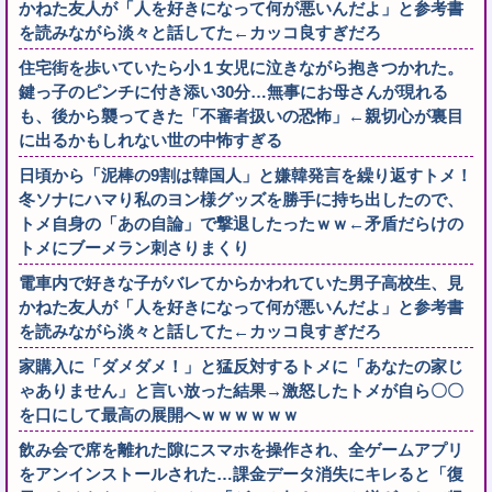
かねた友人が「人を好きになって何が悪いんだよ」と参考書
を読みながら淡々と話してた←カッコ良すぎだろ
住宅街を歩いていたら小１女児に泣きながら抱きつかれた。
鍵っ子のピンチに付き添い30分…無事にお母さんが現れる
も、後から襲ってきた「不審者扱いの恐怖」←親切心が裏目
に出るかもしれない世の中怖すぎる
日頃から「泥棒の9割は韓国人」と嫌韓発言を繰り返すトメ！
冬ソナにハマり私のヨン様グッズを勝手に持ち出したので、
トメ自身の「あの自論」で撃退したったｗｗ←矛盾だらけの
トメにブーメラン刺さりまくり
電車内で好きな子がバレてからかわれていた男子高校生、見
かねた友人が「人を好きになって何が悪いんだよ」と参考書
を読みながら淡々と話してた←カッコ良すぎだろ
家購入に「ダメダメ！」と猛反対するトメに「あなたの家じ
ゃありません」と言い放った結果→激怒したトメが自ら〇〇
を口にして最高の展開へｗｗｗｗｗｗ
飲み会で席を離れた隙にスマホを操作され、全ゲームアプリ
をアンインストールされた…課金データ消失にキレると「復