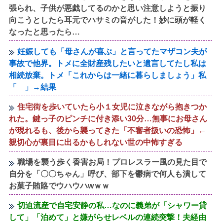
張られ、子供が悪戯してるのかと思い注意しようと振り
向こうとしたら耳元でハサミの音がした！妙に頭が軽く
なったと思ったら…
妊娠しても「母さんが喜ぶ」と言ってたマザコン夫が
事故で他界。トメに全財産残したいと遺言してたし私は
相続放棄。トメ「これからは一緒に暮らしましょう」私
「 」→結果
住宅街を歩いていたら小１女児に泣きながら抱きつか
れた。鍵っ子のピンチに付き添い30分…無事にお母さん
が現れるも、後から襲ってきた「不審者扱いの恐怖」←
親切心が裏目に出るかもしれない世の中怖すぎる
職場を襲う歩く香害お局！プロレスラー風の見た目で
自分を「〇〇ちゃん」呼び、部下を鬱病で何人も潰して
お菓子賄賂でウハウハwｗｗ
切迫流産で自宅安静の私…なのに義弟が「シャワー貸
して」「泊めて」と嫌がらせレベルの連続突撃！夫経由