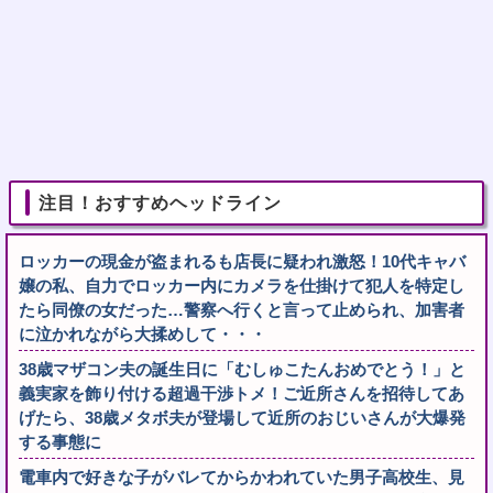
注目！おすすめヘッドライン
ロッカーの現金が盗まれるも店長に疑われ激怒！10代キャバ
嬢の私、自力でロッカー内にカメラを仕掛けて犯人を特定し
たら同僚の女だった…警察へ行くと言って止められ、加害者
に泣かれながら大揉めして・・・
38歳マザコン夫の誕生日に「むしゅこたんおめでとう！」と
義実家を飾り付ける超過干渉トメ！ご近所さんを招待してあ
げたら、38歳メタボ夫が登場して近所のおじいさんが大爆発
する事態に
電車内で好きな子がバレてからかわれていた男子高校生、見