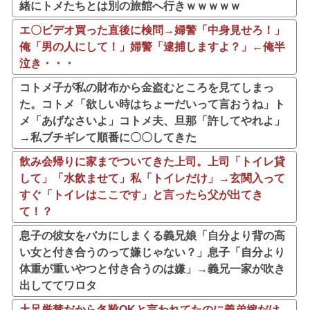
緒にトメたちとは別の旅館へ行きｗｗｗｗｗ
エ〇ビデオ買った直後に検問→婦警「中身見せろ！」
俺「男の人にして！」婦警「逮捕しますよ？」←俺半
泣き・・・
コトメ子が私の財布から金盗むところを見てしまっ
た。コトメ「欲しい時はちょーだいって言おうね」ト
メ「あげなさいよ」コトメ夫、旦那「許してやれよ」
→私ブチギレて順番に〇〇してきた
飲み会帰りに家までついてきた上司。上司「トイレ貸
して」「水飲ませて」私「トイレだけ」→玄関入って
すぐ「トイレはここです」と言ったら父が出てき
て！？
息子の彼女をバカにしまくる義兄娘「自分より背の高
い女と付き合うのって嫌じゃない？」息子「自分より
体重が重いやつと付き合うのは嫌」→義兄一家が吹き
出しててワロタ
土足厳禁だから冬靴OKと言われてたのに義弟嫁だけ