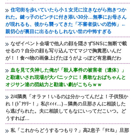
住宅街を歩いていたら小１女児に泣きながら抱きつか
れた。鍵っ子のピンチに付き添い30分…無事にお母さん
が現れるも、後から襲ってきた「不審者扱いの恐怖」←
親切心が裏目に出るかもしれない世の中怖すぎる
なぜイベント会場で他人の顔を隠さずSNSに無断で載
せるの？自分の顔も写り込んでてマジで胸糞悪いんだ
が！！食べ物の画像上げたほうがよっぽど有意義だわ
血を見て失神した俺が「殺人事件の被害者（遺体）」
と勘違いされ現場が大パニックに！勇敢なおばちゃんと
オジサン達の団結力と勘違い劇がこちらｗｗ
2/4隣奥「オラァ！いるのは分かってんだよ！子供預か
れ！(ﾄﾞｱｹﾘｰ！」私(ﾋｨｨｨ…)→隣奥の旦那さんに相談した
ら逃げられた。夫に相談してもなにいってだこいつ。ど
うすれば…
私「これからどうするつもり？」高2息子「ﾀﾋね」旦那