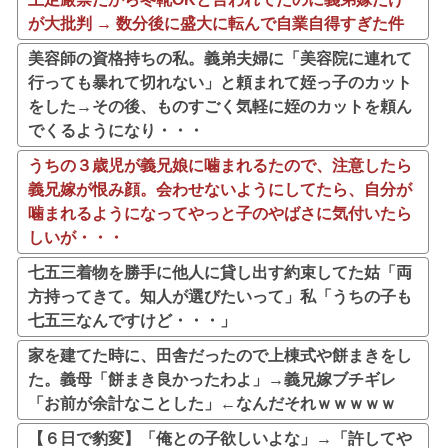
が大批判 → 数分後に盛大に転んで自業自得すぎた件
美容師の資格持ちの私。義弟夫婦に「美容院に連れて
行っても暴れて切れない」と頼まれて姪っ子のカット
をした→その後、ものすごく気軽に姪のカットを頼ん
でくるようになり・・・
うちの３歳児が義兄娘に噛まれるたので、注意したら
義兄嫁が恨み顔。会わせないようにしてたら、自分が
噛まれるようになってやっと子のやばさに気付いたら
しいが・・・
七五三着物を勝手に他人に貸し出す約束してた姑「両
方持ってきて。知人が選びたいって」私「うちの子も
七五三なんですけど・・・」
家を建てた時に、田舎だったので上棟式や餅まきをし
た。義母「餅まき良かったわよ」→義兄嫁ブチギレ
「お前が余計なことした」←なんだそれｗｗｗｗｗ
【６日で豹変】「俺との子欲しいよな」→「許してや