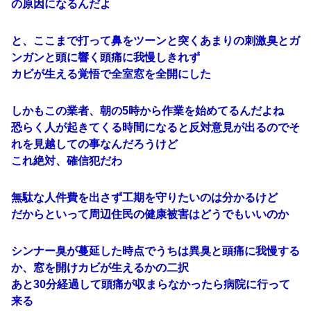
の原因になるんだよ
と、ここまで打って鼻をツーンと突くあまりの刺激臭とガ
ンガンと頭に響く頭痛に我慢しきれず
カビが生える覚悟で全室窓を全開にした
しかもこの業者、朝の5時から作業を始めてるんだよね
恐らく人が起きてくる時間になると反対意見が出るのでそ
れを見越しての事なんだろうけど
これ絶対、確信犯だわ
無駄な人件費を出さず工期を守りたいのは分かるけど
だからといって周辺住民の健康被害はどうでもいいのか
シンナー臭が蔓延した時点でうちは異臭と頭痛に我慢する
か、窓を開けカビが生えるかの二択
あと30分経過して頭痛が収まらなかったら病院に行って
来る