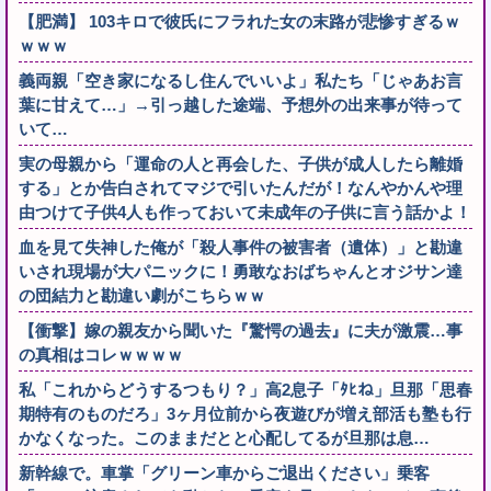
【肥満】 103キロで彼氏にフラれた女の末路が悲惨すぎるｗ
ｗｗｗ
義両親「空き家になるし住んでいいよ」私たち「じゃあお言
葉に甘えて…」→引っ越した途端、予想外の出来事が待って
いて…
実の母親から「運命の人と再会した、子供が成人したら離婚
する」とか告白されてマジで引いたんだが！なんやかんや理
由つけて子供4人も作っておいて未成年の子供に言う話かよ！
血を見て失神した俺が「殺人事件の被害者（遺体）」と勘違
いされ現場が大パニックに！勇敢なおばちゃんとオジサン達
の団結力と勘違い劇がこちらｗｗ
【衝撃】嫁の親友から聞いた『驚愕の過去』に夫が激震…事
の真相はコレｗｗｗｗ
私「これからどうするつもり？」高2息子「ﾀﾋね」旦那「思春
期特有のものだろ」3ヶ月位前から夜遊びが増え部活も塾も行
かなくなった。このままだとと心配してるが旦那は息…
新幹線で。車掌「グリーン車からご退出ください」乗客