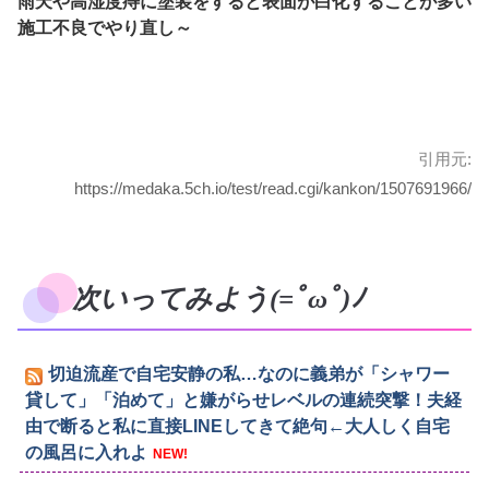
雨天や高湿度痔に塗装をすると表面が白化することが多い
施工不良でやり直し～
引用元:
https://medaka.5ch.io/test/read.cgi/kankon/1507691966/
次いってみよう(=ﾟωﾟ)ﾉ
切迫流産で自宅安静の私…なのに義弟が「シャワー
貸して」「泊めて」と嫌がらせレベルの連続突撃！夫経
由で断ると私に直接LINEしてきて絶句←大人しく自宅
の風呂に入れよ
NEW!