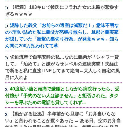
【肥満】 103キロで彼氏にフラれた女の末路が悲惨す
ぎるｗｗｗｗ
泥酔した義父「お前らの遺産は減額だ！」意味不明な
ので問い詰めた私に義父が怒鳴り散らし、旦那と義実家
が隠していた「衝撃の裏切り行為」が発覚ｗｗｗ←知ら
ん間に200万払われてて草
切迫流産で自宅安静の私…なのに義弟が「シャワー貸
して」「泊めて」と嫌がらせレベルの連続突撃！夫経由
で断ると私に直接LINEしてきて絶句←大人しく自宅の風
呂に入れよ
40度近い熱と頭痛で朦朧としながら病院行ったら、受
付嬢が「予約のない人は診ません」と拒否された。タク
シーを呼ぶための電話も貸してくれず...
【動かざる証拠】 半年前から旦那に「お弁当いらな
い」と言われることが度々あった → ある日、空のお弁当