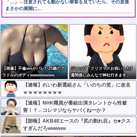
「…」→注意されても動かない乗客を見ていたら、その直後
まさかの展開に…
【画像】不倫sexがバレた25歳のグ
ジャップ「クリスマスお祝いした1
ラドルのボディwwwwwwww
週間後にみんなで神社行きます」←
これ
【速報】れいわ新選組さん「いのちの党」に改名
ｗｗｗｗｗｗｗｗ
【速報】NHK職員が番組出演タレントから性被
害！？←コレマジならヤバくねーか？
【朗報】AKB48エースの『尻の割れ目』セ■クス
すぎんだろwwwww