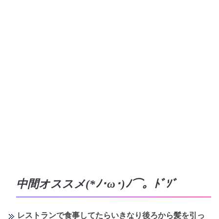
中間オススメ(*ﾉ･ω･)ﾉ⌒。ﾄﾞｿﾞ
レストランで食事してたらいきなり後ろから髪を引っ