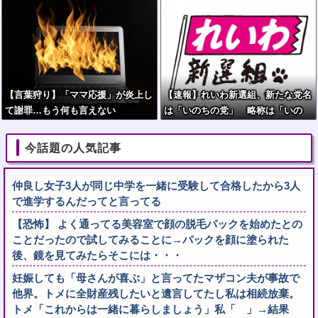
に当たると通告」一瞬で全員排除
【言葉狩り】「ママ応援」が炎上し
【速報】れいわ新選組、新たな党名
て謝罪…もう何も言えない
は「いのちの党」 略称は「いの
ち」
今話題の人気記事
仲良し女子3人が同じ中学を一緒に受験して合格したから3人
で進学するんだってと言ってる
【恐怖】 よく通ってる美容室で顔の脱毛パックを始めたとの
ことだったので試してみることに→パックを顔に塗られた
後、鏡を見てみたらそこには・・・
妊娠しても「母さんが喜ぶ」と言ってたマザコン夫が事故で
他界。トメに全財産残したいと遺言してたし私は相続放棄。
トメ「これからは一緒に暮らしましょう」私「 」→結果