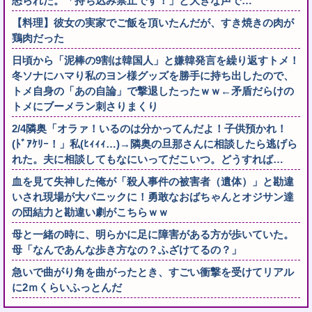
怒られた。「持ち込み禁止です！」と大きな声で…
【料理】彼女の実家でご飯を頂いたんだが、すき焼きの肉が
鶏肉だった
日頃から「泥棒の9割は韓国人」と嫌韓発言を繰り返すトメ！
冬ソナにハマり私のヨン様グッズを勝手に持ち出したので、
トメ自身の「あの自論」で撃退したったｗｗ←矛盾だらけの
トメにブーメラン刺さりまくり
2/4隣奥「オラァ！いるのは分かってんだよ！子供預かれ！
(ﾄﾞｱｹﾘｰ！」私(ﾋｨｨｨ…)→隣奥の旦那さんに相談したら逃げら
れた。夫に相談してもなにいってだこいつ。どうすれば…
血を見て失神した俺が「殺人事件の被害者（遺体）」と勘違
いされ現場が大パニックに！勇敢なおばちゃんとオジサン達
の団結力と勘違い劇がこちらｗｗ
母と一緒の時に、明らかに足に障害がある方が歩いていた。
母「なんであんな歩き方なの？ふざけてるの？」
急いで曲がり角を曲がったとき、すごい衝撃を受けてリアル
に2ｍくらいふっとんだ