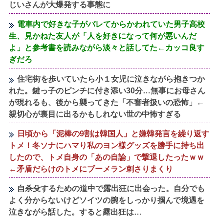
じいさんが大爆発する事態に
電車内で好きな子がバレてからかわれていた男子高校
生、見かねた友人が「人を好きになって何が悪いんだ
よ」と参考書を読みながら淡々と話してた←カッコ良す
ぎだろ
住宅街を歩いていたら小１女児に泣きながら抱きつか
れた。鍵っ子のピンチに付き添い30分…無事にお母さん
が現れるも、後から襲ってきた「不審者扱いの恐怖」←
親切心が裏目に出るかもしれない世の中怖すぎる
日頃から「泥棒の9割は韓国人」と嫌韓発言を繰り返す
トメ！冬ソナにハマり私のヨン様グッズを勝手に持ち出
したので、トメ自身の「あの自論」で撃退したったｗｗ
←矛盾だらけのトメにブーメラン刺さりまくり
自杀殳するための道中で露出狂に出会った。自分でも
よく分からないけどソイツの腕をしっかり掴んで境遇を
泣きながら話した。すると露出狂は…