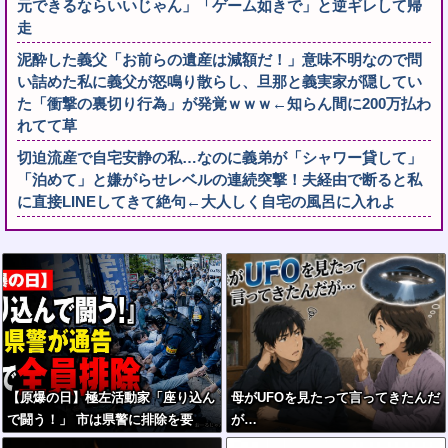
元できるならいいじゃん」「ゲーム如きで」と逆ギレして帰
走
泥酔した義父「お前らの遺産は減額だ！」意味不明なので問
い詰めた私に義父が怒鳴り散らし、旦那と義実家が隠してい
た「衝撃の裏切り行為」が発覚ｗｗｗ←知らん間に200万払わ
れてて草
切迫流産で自宅安静の私…なのに義弟が「シャワー貸して」
「泊めて」と嫌がらせレベルの連続突撃！夫経由で断ると私
に直接LINEしてきて絶句←大人しく自宅の風呂に入れよ
【原爆の日】極左活動家「座り込ん
母がUFOを見たって言ってきたんだ
で闘う！」 市は県警に排除を要
が…
請、広島県警は「威力業務妨害行為