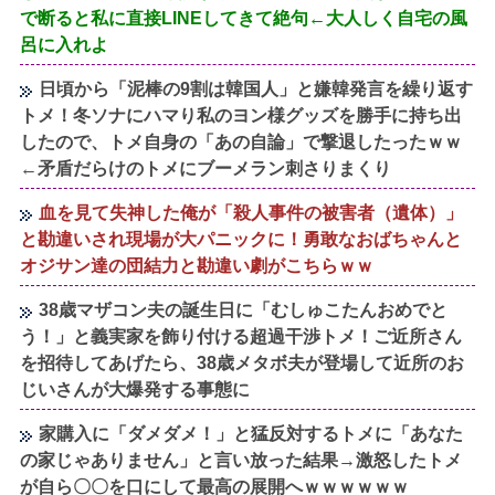
で断ると私に直接LINEしてきて絶句←大人しく自宅の風
呂に入れよ
日頃から「泥棒の9割は韓国人」と嫌韓発言を繰り返す
トメ！冬ソナにハマり私のヨン様グッズを勝手に持ち出
したので、トメ自身の「あの自論」で撃退したったｗｗ
←矛盾だらけのトメにブーメラン刺さりまくり
血を見て失神した俺が「殺人事件の被害者（遺体）」
と勘違いされ現場が大パニックに！勇敢なおばちゃんと
オジサン達の団結力と勘違い劇がこちらｗｗ
38歳マザコン夫の誕生日に「むしゅこたんおめでと
う！」と義実家を飾り付ける超過干渉トメ！ご近所さん
を招待してあげたら、38歳メタボ夫が登場して近所のお
じいさんが大爆発する事態に
家購入に「ダメダメ！」と猛反対するトメに「あなた
の家じゃありません」と言い放った結果→激怒したトメ
が自ら〇〇を口にして最高の展開へｗｗｗｗｗｗ