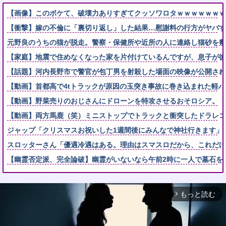
【画像】このボケて、破壊力ありすぎてクッソワロタｗｗｗｗｗｗｗ
【衝撃】嫁の不倫に「裏切り返し」した結果…慰謝料の行方がヤバす
元野良のうちの猫が脱走。警察・保健所や近所の人に連絡し猫砂を敷地
【家庭】地震で住めなくなった家を片付けているんですが、息子が彼
【話題】河内長野市で警官が包丁男を射殺した場面の映像が公開され
【動画】首都高で4tトラックが原因の玉突き事故に巻き込まれた軽
【動画】野菜売りのおじさんにドローンを特攻させるおそロシア。
【動画】両方馬鹿（笑）ミニストップでトラックと衝突したドラレコ
ジャップ「クリスマスお祝いした1週間後にみんなで神社行きます」
スロッターさん「優遇冷遇はある。理由はスマスロだから、これだけ
【幽霊否定派、完全論破】幽霊がいないなら午前2時に一人で墓石を
もっと読む
arrow_forward_ios