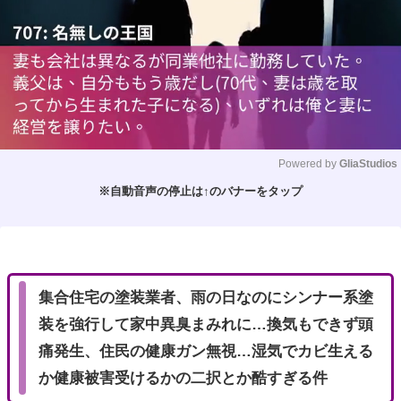
Powered by 
GliaStudios
※自動音声の停止は↑のバナーをタップ
M
u
t
e
集合住宅の塗装業者、雨の日なのにシンナー系塗
装を強行して家中異臭まみれに…換気もできず頭
痛発生、住民の健康ガン無視…湿気でカビ生える
か健康被害受けるかの二択とか酷すぎる件