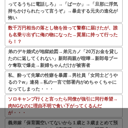
ってるうちに電話しろ」→「ばーか」→「旦那に浮気
持ちかけられたって言うぞ」→暴走する元夫の進化が
怖い
数千万円相当の落とし物を拾って警察に届けたが、誰
も名乗り出ずに俺の物になった→質屋に持って行った
ら！？
弟のデキ婚式が地獄絵図→弟元カノ「20万お金を貸し
たのに返してくれない」新郎両親が喧嘩→新郎母ブー
ケ奪取で爆走→新婦ちゃんだけが被害者
私、酔って先輩の性癖を暴露→男社員「女同士どうや
るの？w」連発→私の一言で部署内がめちゃくちゃに
なってしまった・・・
ソロキャンプ行くと言ったら同僚が強引に同行希望→
肉NGなのに理由不明で食い下がってくるんだ
が・・・
義弟嫁「保育園空いてないから１歳と３歳まとめて預