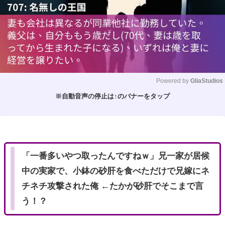
Powered by 
GliaStudios
※自動音声の停止は↑のバナーをタップ
M
u
t
e
「一番多いやつ取ったんですねｗ」兄一家が居候
中の実家で、小鉢の砂肝を食べただけで兄嫁にネ
チネチ攻撃された俺 ←たかが砂肝でそこまで言
う！？