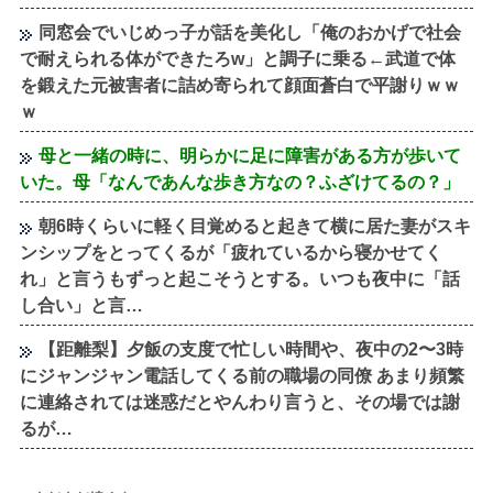
同窓会でいじめっ子が話を美化し「俺のおかげで社会
で耐えられる体ができたろw」と調子に乗る←武道で体
を鍛えた元被害者に詰め寄られて顔面蒼白で平謝りｗｗ
ｗ
母と一緒の時に、明らかに足に障害がある方が歩いて
いた。母「なんであんな歩き方なの？ふざけてるの？」
朝6時くらいに軽く目覚めると起きて横に居た妻がスキ
ンシップをとってくるが「疲れているから寝かせてく
れ」と言うもずっと起こそうとする。いつも夜中に「話
し合い」と言…
【距離梨】夕飯の支度で忙しい時間や、夜中の2〜3時
にジャンジャン電話してくる前の職場の同僚 あまり頻繁
に連絡されては迷惑だとやんわり言うと、その場では謝
るが…