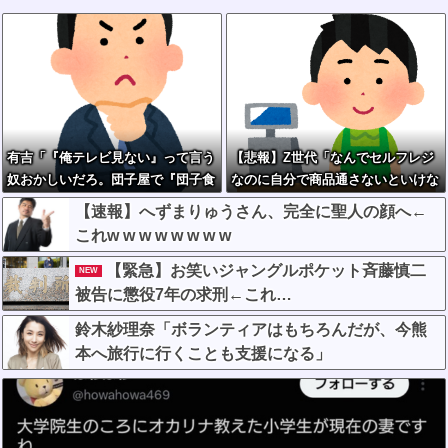
有吉「『俺テレビ見ない』って言う
【悲報】Z世代「なんでセルフレジ
奴おかしいだろ。団子屋で『団子食
なのに自分で商品通さないといけな
べない』って言うか？」
いんだ」
【速報】へずまりゅうさん、完全に聖人の顔へ←
これw w w w w w w w
【緊急】お笑いジャングルポケット斉藤慎二
NEW
被告に懲役7年の求刑←これ…
鈴木紗理奈「ボランティアはもちろんだが、今熊
本へ旅行に行くことも支援になる」