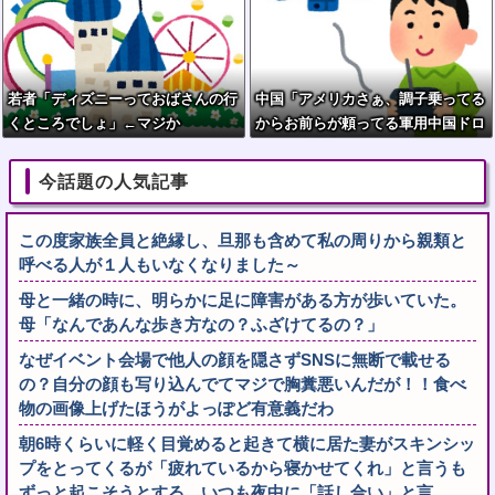
若者「ディズニーっておばさんの行
中国「アメリカさぁ、調子乗ってる
くところでしょ」←マジか
からお前らが頼ってる軍用中国ドロ
ーン輸出禁止するわw」
今話題の人気記事
この度家族全員と絶縁し、旦那も含めて私の周りから親類と
呼べる人が１人もいなくなりました～
母と一緒の時に、明らかに足に障害がある方が歩いていた。
母「なんであんな歩き方なの？ふざけてるの？」
なぜイベント会場で他人の顔を隠さずSNSに無断で載せる
の？自分の顔も写り込んでてマジで胸糞悪いんだが！！食べ
物の画像上げたほうがよっぽど有意義だわ
朝6時くらいに軽く目覚めると起きて横に居た妻がスキンシッ
プをとってくるが「疲れているから寝かせてくれ」と言うも
ずっと起こそうとする。いつも夜中に「話し合い」と言…