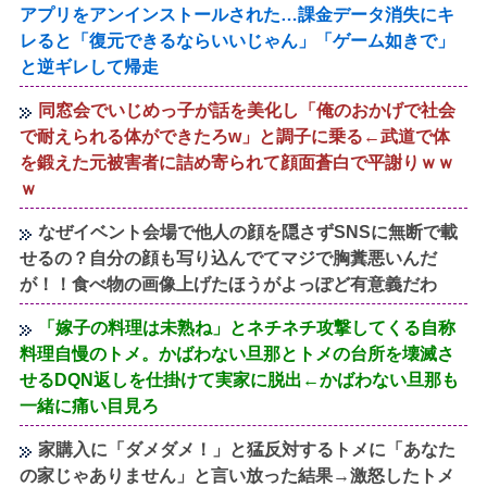
アプリをアンインストールされた…課金データ消失にキ
レると「復元できるならいいじゃん」「ゲーム如きで」
と逆ギレして帰走
同窓会でいじめっ子が話を美化し「俺のおかげで社会
で耐えられる体ができたろw」と調子に乗る←武道で体
を鍛えた元被害者に詰め寄られて顔面蒼白で平謝りｗｗ
ｗ
なぜイベント会場で他人の顔を隠さずSNSに無断で載
せるの？自分の顔も写り込んでてマジで胸糞悪いんだ
が！！食べ物の画像上げたほうがよっぽど有意義だわ
「嫁子の料理は未熟ね」とネチネチ攻撃してくる自称
料理自慢のトメ。かばわない旦那とトメの台所を壊滅さ
せるDQN返しを仕掛けて実家に脱出←かばわない旦那も
一緒に痛い目見ろ
家購入に「ダメダメ！」と猛反対するトメに「あなた
の家じゃありません」と言い放った結果→激怒したトメ