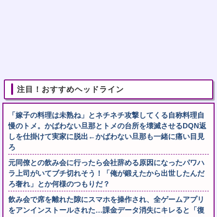
注目！おすすめヘッドライン
「嫁子の料理は未熟ね」とネチネチ攻撃してくる自称料理自
慢のトメ。かばわない旦那とトメの台所を壊滅させるDQN返
しを仕掛けて実家に脱出←かばわない旦那も一緒に痛い目見
ろ
元同僚との飲み会に行ったら会社辞める原因になったパワハ
ラ上司がいてブチ切れそう！「俺が鍛えたから出世したんだ
ろ奢れ」とか何様のつもりだ？
飲み会で席を離れた隙にスマホを操作され、全ゲームアプリ
をアンインストールされた…課金データ消失にキレると「復