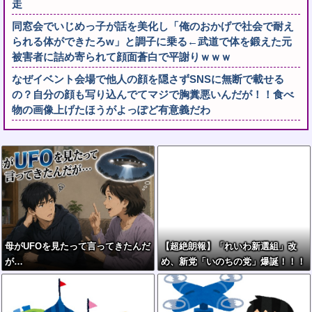
走
同窓会でいじめっ子が話を美化し「俺のおかげで社会で耐え
られる体ができたろw」と調子に乗る←武道で体を鍛えた元
被害者に詰め寄られて顔面蒼白で平謝りｗｗｗ
なぜイベント会場で他人の顔を隠さずSNSに無断で載せる
の？自分の顔も写り込んでてマジで胸糞悪いんだが！！食べ
物の画像上げたほうがよっぽど有意義だわ
母がUFOを見たって言ってきたんだ
【超絶朗報】「れいわ新選組」改
が…
め、新党「いのちの党」爆誕！！！
うおおおおおおおお