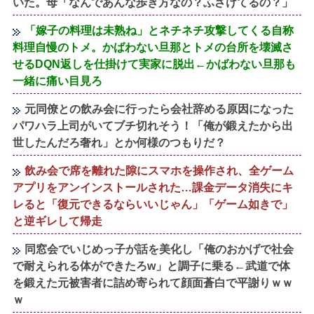
いた。母「なんであんな歩き方なの？ふざけてるの？」
「嫁子の料理は未熟ね」とネチネチ攻撃してくる自称
料理自慢のトメ。かばわない旦那とトメの台所を壊滅さ
せるDQN返しを仕掛けて実家に脱出←かばわない旦那も
一緒に痛い目見ろ
元同僚との飲み会に行ったら会社辞める原因になった
パワハラ上司がいてブチ切れそう！「俺が鍛えたから出
世したんだろ奢れ」とか何様のつもりだ？
飲み会で席を離れた隙にスマホを操作され、全ゲーム
アプリをアンインストールされた…課金データ消失にキ
レると「復元できるならいいじゃん」「ゲーム如きで」
と逆ギレして帰走
同窓会でいじめっ子が話を美化し「俺のおかげで社会
で耐えられる体ができたろw」と調子に乗る←武道で体
を鍛えた元被害者に詰め寄られて顔面蒼白で平謝りｗｗ
ｗ