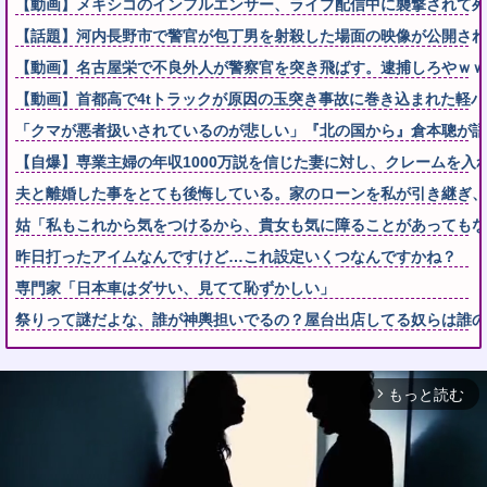
【動画】メキシコのインフルエンサー、ライブ配信中に襲撃されて死
【話題】河内長野市で警官が包丁男を射殺した場面の映像が公開され
【動画】名古屋栄で不良外人が警察官を突き飛ばす。逮捕しろやｗｗ
【動画】首都高で4tトラックが原因の玉突き事故に巻き込まれた軽
「クマが悪者扱いされているのが悲しい」『北の国から』倉本聰が語
【自爆】専業主婦の年収1000万説を信じた妻に対し、クレームを入
夫と離婚した事をとても後悔している。家のローンを私が引き継ぎ、生
姑「私もこれから気をつけるから、貴女も気に障ることがあっても
昨日打ったアイムなんですけど…これ設定いくつなんですかね？
専門家「日本車はダサい、見てて恥ずかしい」
祭りって謎だよな、誰が神輿担いでるの？屋台出店してる奴らは誰
もっと読む
arrow_forward_ios