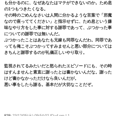
も分かるのに、なぜあなたはマテができないのか。ため息
の1つもつきたくなる。
その時のごめんなさいは人間に分かるような言葉で「邪魔
なので座っててください」と指示せずに、ため息という嫌
味なやり方をした事に対する謝罪であって、ぶつかった事
についての謝罪では無いんだ。
ぶつかったことはあなたも兄嫁も同罪なんだわ。同罪であ
っても俺こそぶつかってすみませんと悪い部分については
きちんと謝罪するのが礼儀正しいやり取り。
監視されてるみたいだと怒られたエピソードにも、その時
はすんませんと素直に謝ったとは書かないんだな。謝った
けど書かなかっただけなら良いんだが。
悪い事をしたら謝る。基本だが大切なことだぞ。
828:
23/12/05(火) 09:54:02 ID:vf.om.L1