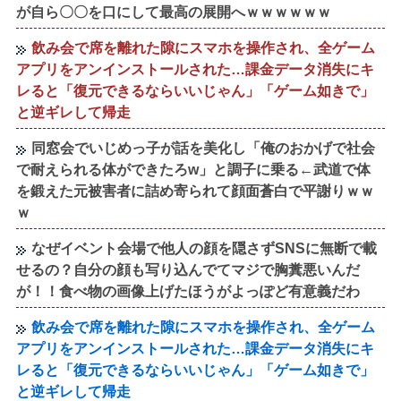
が自ら〇〇を口にして最高の展開へｗｗｗｗｗｗ
飲み会で席を離れた隙にスマホを操作され、全ゲーム
アプリをアンインストールされた…課金データ消失にキ
レると「復元できるならいいじゃん」「ゲーム如きで」
と逆ギレして帰走
同窓会でいじめっ子が話を美化し「俺のおかげで社会
で耐えられる体ができたろw」と調子に乗る←武道で体
を鍛えた元被害者に詰め寄られて顔面蒼白で平謝りｗｗ
ｗ
なぜイベント会場で他人の顔を隠さずSNSに無断で載
せるの？自分の顔も写り込んでてマジで胸糞悪いんだ
が！！食べ物の画像上げたほうがよっぽど有意義だわ
飲み会で席を離れた隙にスマホを操作され、全ゲーム
アプリをアンインストールされた…課金データ消失にキ
レると「復元できるならいいじゃん」「ゲーム如きで」
と逆ギレして帰走