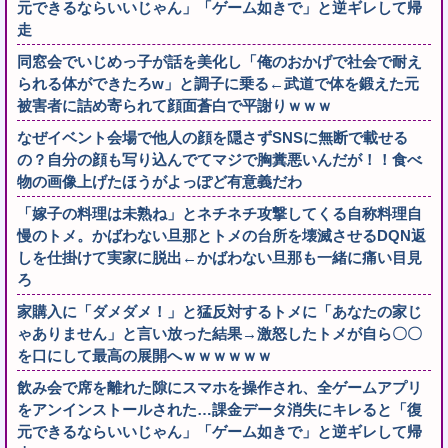
元できるならいいじゃん」「ゲーム如きで」と逆ギレして帰
走
同窓会でいじめっ子が話を美化し「俺のおかげで社会で耐え
られる体ができたろw」と調子に乗る←武道で体を鍛えた元
被害者に詰め寄られて顔面蒼白で平謝りｗｗｗ
なぜイベント会場で他人の顔を隠さずSNSに無断で載せる
の？自分の顔も写り込んでてマジで胸糞悪いんだが！！食べ
物の画像上げたほうがよっぽど有意義だわ
「嫁子の料理は未熟ね」とネチネチ攻撃してくる自称料理自
慢のトメ。かばわない旦那とトメの台所を壊滅させるDQN返
しを仕掛けて実家に脱出←かばわない旦那も一緒に痛い目見
ろ
家購入に「ダメダメ！」と猛反対するトメに「あなたの家じ
ゃありません」と言い放った結果→激怒したトメが自ら〇〇
を口にして最高の展開へｗｗｗｗｗｗ
飲み会で席を離れた隙にスマホを操作され、全ゲームアプリ
をアンインストールされた…課金データ消失にキレると「復
元できるならいいじゃん」「ゲーム如きで」と逆ギレして帰