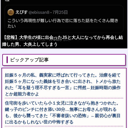
【悲報】大学生の頃に出会ったJSと大人になってから再会し結
婚した男、大炎上してしまう
ピックアップ記事
妊娠５ヶ月の私、義実家に呼ばれて行ってきた。治療を経て
妊娠５ヶ月になった義妹を引き合いに出され、トメから放た
れた「耳を疑う理不尽すぎる一言」に愕然←妊娠時期の操作
とか超能力者かよ
住宅街を歩いていたら小１女児に泣きながら抱きつかれた。
鍵っ子のピンチに付き添い30分…無事にお母さんが現れる
も、後から襲ってきた「不審者扱いの恐怖」←親切心が裏目
に出るかもしれない世の中怖すぎる