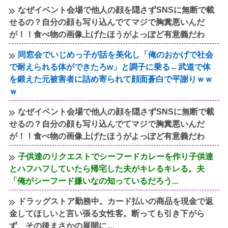
なぜイベント会場で他人の顔を隠さずSNSに無断で載
せるの？自分の顔も写り込んでてマジで胸糞悪いんだ
が！！食べ物の画像上げたほうがよっぽど有意義だわ
同窓会でいじめっ子が話を美化し「俺のおかげで社会
で耐えられる体ができたろw」と調子に乗る←武道で体
を鍛えた元被害者に詰め寄られて顔面蒼白で平謝りｗｗ
ｗ
なぜイベント会場で他人の顔を隠さずSNSに無断で載
せるの？自分の顔も写り込んでてマジで胸糞悪いんだ
が！！食べ物の画像上げたほうがよっぽど有意義だわ
子供達のリクエストでシーフードカレーを作り子供達
とハフハフしていたら帰宅した夫がキレるキレる。夫
「俺がシーフード嫌いなの知っているだろう...
ドラッグストア勤務中。カード払いの商品を現金で返
金してほしいと言い張る女性客。断っても引き下がら
ず、その後まさかの展開に…