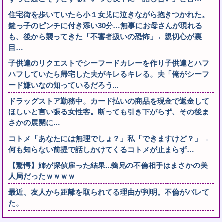
住宅街を歩いていたら小１女児に泣きながら抱きつかれた。
鍵っ子のピンチに付き添い30分…無事にお母さんが現れる
も、後から襲ってきた「不審者扱いの恐怖」←親切心が裏
目…
子供達のリクエストでシーフードカレーを作り子供達とハフ
ハフしていたら帰宅した夫がキレるキレる。夫「俺がシーフ
ード嫌いなの知っているだろう...
ドラッグストア勤務中。カード払いの商品を現金で返金して
ほしいと言い張る女性客。断っても引き下がらず、その後ま
さかの展開に…
コトメ「あなたには無理でしょ？」私「できますけど？」→
何も知らない前提で話しかけてくるコトメが止まらず…
【驚愕】姉が探偵雇った結果...義兄の不倫相手はまさかの美
人局だったｗｗｗｗ
最近、友人から距離を取られてる理由が判明。不倫がバレて
た。