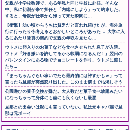
父親が小学校教師で、ある年私と同じ学校に赴任。そんな
中、私に初潮が来て担任と「内緒にしよう」って約束した。
すると、母親が仕事から帰って来た瞬間に…
【衝撃】幼い頃からうちは貧乏だと言われ続けたが、海外旅
行に行ったり今考えるとおかしいところがあった → 大学に入
るにあたり賃貸の契約で父親の年収を見たら…
ウトメに卵入りのお菓子などを食べさせられた息子が入院。
ウトメ『好き嫌いを許してるから軟弱になるんだ！』翌日の
バレンタインにある物でチョコレートを作り、ウトメに渡し
たら...
「まっちゃんぐらい稼いでたら最終的には許すかもｗ」って
言ったら旦那が突然怒り出した。このまま情まで枯渇しそう
公園遊びの菓子交換が嫌だ。大人数だと菓子食べ放題みたい
になっちゃって身体にも歯にも良くないし最悪
旦那との出会いは親にも言っていない。私は元キャバ嬢で旦
那は元ボーイ