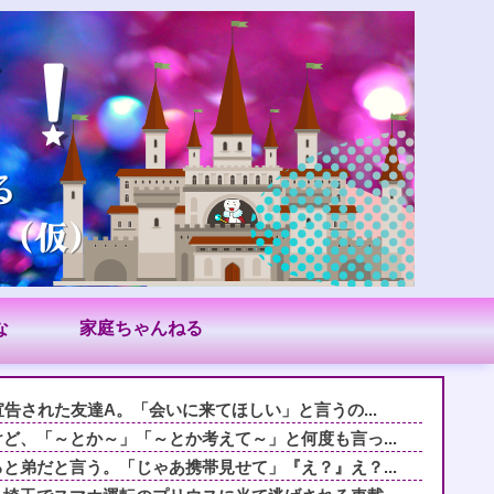
な
家庭ちゃんねる
告された友達A。「会いに来てほしい」と言うの...
ど、「～とか～」「～とか考えて～」と何度も言っ...
と弟だと言う。「じゃあ携帯見せて」『え？』え？...