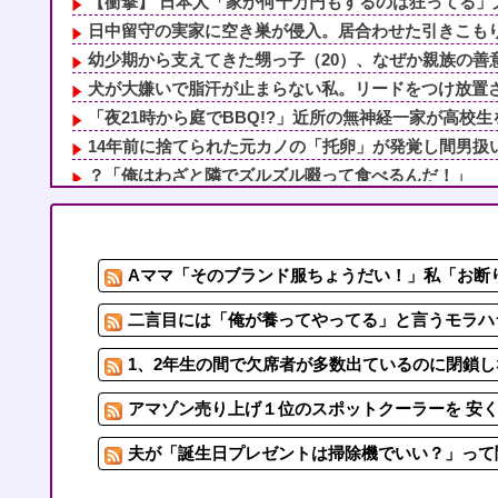
【衝撃】 日本人「家が何千万円もするのは狂ってる」大
日中留守の実家に空き巣が侵入。居合わせた引きこもりの
幼少期から支えてきた甥っ子（20）、なぜか親族の善意
犬が大嫌いで脂汗が止まらない私。リードをつけ放置され
「夜21時から庭でBBQ!?」近所の無神経一家が高校生を
14年前に捨てられた元カノの「托卵」が発覚し間男扱い
？「俺はわざと隣でズルズル啜って食べるんだ！」
夫「嫁がメシマズで困ってるんだよ。毎日つれーわｗ」義
もう先が長くないと20代で宣告された友達A。「会いに
子なし保育士の義兄夫婦、上から目線で育児アドバイスさ
Aママ「そのブランド服ちょうだい！」私「お断り
4/5【回る有責カウンター】嫁が離婚届を置いて失踪。浮
「夜21時から庭でBBQ!?」近所の無神経一家が高校生を
二言目には「俺が養ってやってる」と言うモラハラ
1、2年生の間で欠席者が多数出ているのに閉鎖し
アマゾン売り上げ１位のスポットクーラーを 安く
夫が「誕生日プレゼントは掃除機でいい？」って聞