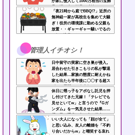
が家に侵入して1000万相当の宝飾
品を泥＆夫の形見を破壊！
「夜21時から庭でBBQ!?」近所の
無神経一家が高校生を集めて大騒
ぎ！役所の環境課に勤める父親も
放置・・ギャーギャー騒いでるの
に何で注意しないの？
管理人イチオシ！
日中留守の実家に空き巣が侵入。
居合わせた引きこもりの私が撃退
した結果…家族の態度に耐えかね
家を出たら半年後に〇〇する超ス
ピード展開へ←人生何がきっかけ
休日に甥っ子をアポなし託児を押
で好転するか分からない
し付けてきた兄嫁！「テレビでも
見せといてw」と言うので『Gガ
ンダム』を一気見させた結果……
甥っ子が重度の中二病を発症して
いい大人になっても「顔が全て」
家で大暴れｗｗ
と思い込み、友人の離婚を「不釣
り合いだからw」と嘲笑する哀れ