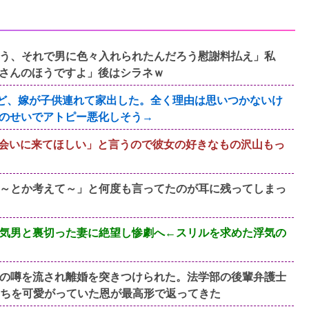
う、それで男に色々入れられたんだろう慰謝料払え」私
さんのほうですよ」後はシラネｗ
すけど、嫁が子供連れて家出した。全く理由は思いつかないけ
のせいでアトピー悪化しそう→
「会いに来てほしい」と言うので彼女の好きなもの沢山もっ
～とか考えて～」と何度も言ってたのが耳に残ってしまっ
気男と裏切った妻に絶望し惨劇へ←スリルを求めた浮気の
の噂を流され離婚を突きつけられた。法学部の後輩弁護士
たちを可愛がっていた恩が最高形で返ってきた