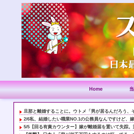
Home
当
旦那と離婚することに。ウトメ「男が居るんだろう、それ
2/6私、結婚したい職業NO.1の公務員なんですけど、嫁
5/5【回る有責カウンター】嫁が離婚届を置いて失踪。浮