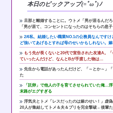
本日のピックアップ(=ﾟωﾟ)ﾉ
旦那と離婚することに。ウトメ「男が居るんだろ
「男が居て、コンセントになったのはそちらの息子
2/6私、結婚したい職業NO.1の公務員なんで
ど強いてあげるとすれば母のせいかもしれない。嫁
もう先が長くないと20代で宣告された友達A。
ていったんだけど、なんとBが手渡した物は…
先生から電話があったんだけど、「～とか～」「
た
「託卵」で他人の子を育てさせられていた俺…浮
末路がエグすぎる
浮気夫とトメ「レスだったのは嫁のせい！」虚偽
20人が集結してトメ＆夫＆プリを完全撃破←後輩