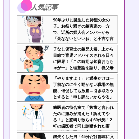
人気記事
90年ぶりに誕生した待望の女の
子。お祭り騒ぎの義実家の一方
で、近所の婦人会メンバーから
「死なないといいね」と不吉な言
葉を何度も繰り返されてしま
子なし保育士の義兄夫婦、上から
う・・・
目線で育児アドバイスされる日々
に限界！「この時期は知育おもち
ゃが〜」と理想論を語り、義父母
も「頼れ頼れ」とウザすぎ
「やりますよ！」と返事だけは一
る・・・
丁前なのに全く動かない職場の無
能、催促しても放置→引き取ろう
とすると「申し訳ないからやる」
と拒否…やる気ないなら引き受け
歯医者の待合室で「抜歯と言われ
るなよ・・・
たのに痛みが消えた！訴えてや
る！」と怒鳴り散らす60代男！2
軒の歯医者で同じ診断された癖
に、神経が死んで痛みが消えたの
鍵失くした男「45分だけ部屋に入
を「治った」と錯覚して逆ギレす