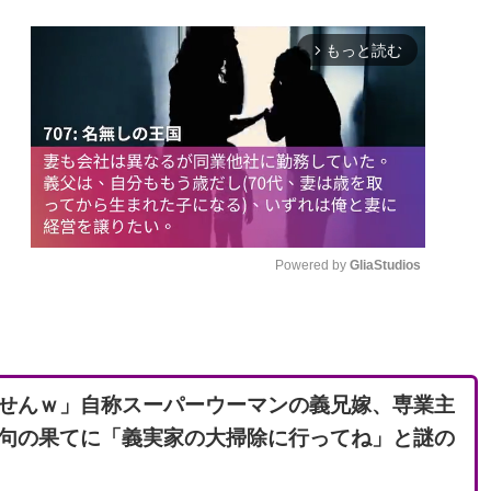
もっと読む
arrow_forward_ios
Powered by 
GliaStudios
M
u
t
せんｗ」自称スーパーウーマンの義兄嫁、専業主
e
句の果てに「義実家の大掃除に行ってね」と謎の