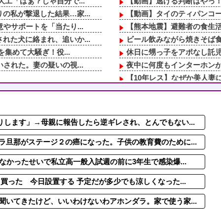
工「はぁ？じゃ自分で...
【動画】逃げる判断はやっ！
私が撃退した結果…家...
【動画】タイのティパンコ
やサポートを「当たり...
【熊本地震】避難者の食生活
た犬に絡まれ、追いか...
ビール飲みながら焼きそば食べ
集めて大騒ぎ！役...
休日に甥っ子をアポなし託児
された。妻の疑いの視...
夜中に何度もインターホンが
【10年レス】なぜか美人妻に
両親「なに！食べに行...
子なし保育士の義兄夫婦、上
来てほしい」と言うの...
【困惑】離婚後18年…元嫁
れる日々に限界！「こ...
二言目には「俺が養ってやっ
します」→母親に報告したら逆ギレされ、とんでもない...
気がバレたかと思っ...
2/2【本日の恐怖体験】ワイ
集めて大騒ぎ！役...
告白してきた会社の同僚と結
旦那がステージ２の癌になった。子供の教育費のために...
なかったせいで私立高一般入試週の前に3年生で感染爆...
買った 今日設置する 予定だが多少でも涼しくなった...
いてきたけど、いいわけないわアホンダラ。家で使う家...