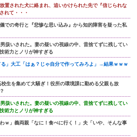
放置された犬に絡まれ、追いかけられた先で『信じられな
されて・・・
儀での奇行と『悲惨な思い込み』から知的障害を疑った私
間男扱いされた。妻の疑いの視線の中、昔捨てずに残してい
技術力とノリが神すぎる
てる」大工「はぁ？じゃ自分で作ってみろよ」→結果ｗｗｗ
が高校生を集めて大騒ぎ！役所の環境課に勤める父親も放
？
間男扱いされた。妻の疑いの視線の中、昔捨てずに残してい
技術力とノリが神すぎる
わｗ」義両親「なに！食べに行く！」夫「いや、そんな事