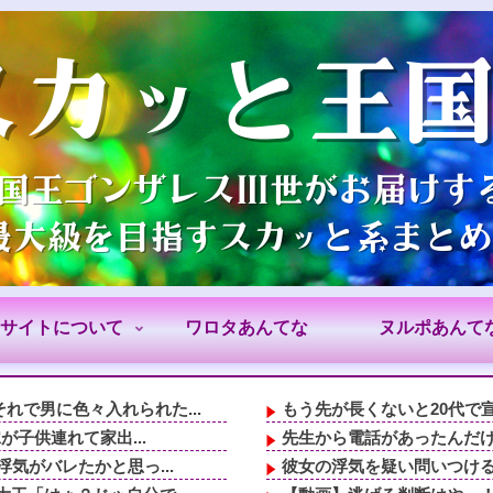
サイトについて
ワロタあんてな
ヌルポあんて
で男に色々入れられた...
もう先が長くないと20代で宣
が子供連れて家出...
先生から電話があったんだけ
気がバレたかと思っ...
彼女の浮気を疑い問いつける