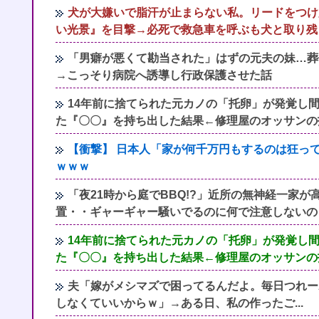
犬が大嫌いで脂汗が止まらない私。リードをつけ
い光景』を目撃→必死で救急車を呼ぶも犬と取り残
「男癖が悪くて勘当された」はずの元夫の妹…葬
→こっそり病院へ誘導し行政保護させた話
14年前に捨てられた元カノの「托卵」が発覚し
た『〇〇』を持ち出した結果←修理屋のオッサンの
【衝撃】 日本人「家が何千万円もするのは狂っ
ｗｗｗ
「夜21時から庭でBBQ!?」近所の無神経一家
置・・ギャーギャー騒いでるのに何で注意しないの
14年前に捨てられた元カノの「托卵」が発覚し
た『〇〇』を持ち出した結果←修理屋のオッサンの
夫「嫁がメシマズで困ってるんだよ。毎日つれー
しなくていいからｗ」→ある日、私の作ったご...