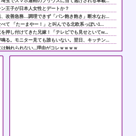
埼玉でスマホ運転のプリウスに当て逃げされる車載...
ーン王子が日本人女性とデートか？
、改善急務…調理できず「パン飽き飽き」断水なお...
て 「たーまやー！」と叫んでる北欧系っぽい1...
を押し付けてきた兄嫁！「テレビでも見せといてw...
鳴る。モニター見ても誰もいない。翌日、キッチン...
は触れられない...理由がコレｗｗｗｗ
から目線で育児アドバイスされる日々に限界！「こ...
の娘が突然襲来！？その目的が謎すぎるｗｗｗｗ
てる」と言うモラハラ旦那がステージ２の癌になっ...
の今回の現場は廃病院。病室バラしとったらふと...
婚したが１か月たたずにレスに→俺「〇〇だから夜...