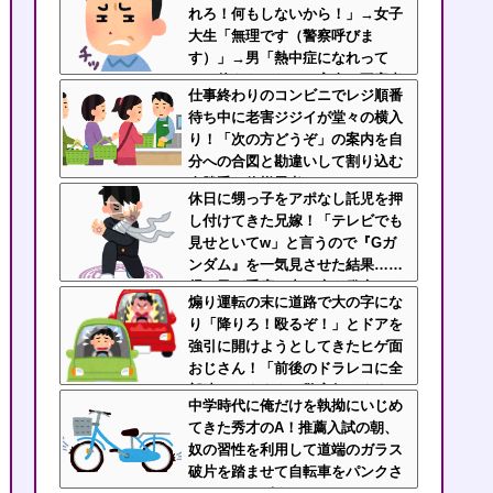
れろ！何もしないから！」→女子
る地獄の迷惑ジジイに遭遇
大生「無理です（警察呼びま
す）」→男「熱中症になれって
か！使えないな！」完全に不審者
仕事終わりのコンビニでレジ順番
で草ｗｗｗ
待ち中に老害ジジイが堂々の横入
り！「次の方どうぞ」の案内を自
分への合図と勘違いして割り込む
身勝手な俺様思考にイライ
休日に甥っ子をアポなし託児を押
ラ・・・
し付けてきた兄嫁！「テレビでも
見せといてw」と言うので『Gガ
ンダム』を一気見させた結果……
甥っ子が重度の中二病を発症して
煽り運転の末に道路で大の字にな
家で大暴れｗｗ
り「降りろ！殴るぞ！」とドアを
強引に開けようとしてきたヒゲ面
おじさん！「前後のドラレコに全
部映ってますよ？警察行きます
中学時代に俺だけを執拗にいじめ
ね」と伝えたら半泣きで謝罪ｗｗ
てきた秀才のA！推薦入試の朝、
奴の習性を利用して道端のガラス
破片を踏ませて自転車をパンクさ