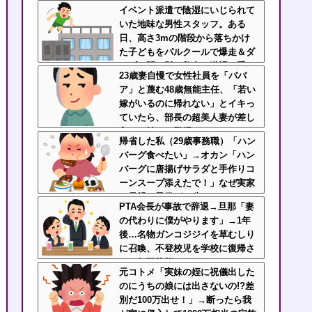
せたｗｗｗざまぁｗｗｗｗｗｗ
イベント派遣で陰湿にいじられて
いた地味な男性スタッフ。ある
日、高さ3mの階段から落ちかけ
た子どもをパルクールで爆走＆ダ
イブし間一髪で救出！職場の手の
23歳妻自慢で女性社員を「ババ
ひら返しと評価爆上げが凄まじか
ア」と蔑む48歳無能主任、「若い
ったｗｗ
嫁がいるのに帰れない」とイキっ
ていたら、部長の超美人妻が差し
入れを持って登場ｗｗｗｗ
帰省した私（29歳事務職）「ハン
バーグ食べたい」→オカン「ハン
バーグに唐揚げサラダと手作りコ
ーンスープ添えたで！」なぜ実家
の母親は子供が30歳になっても
PTA会長が事故で辞退→旦那「妻
「高校生運動部レベルのガッツリ
の代わりに僕がやります」→1年
飯」を作ってしまうのか？
後…名物ガンコジジイを草むしり
に召喚、不登校児を学校に復帰さ
せる無双状態にｗｗ
元コトメ「実妹の姪に祝儀出した
のにうちの娘には出さないの!?差
別だ100万出せ！」→断ったら我