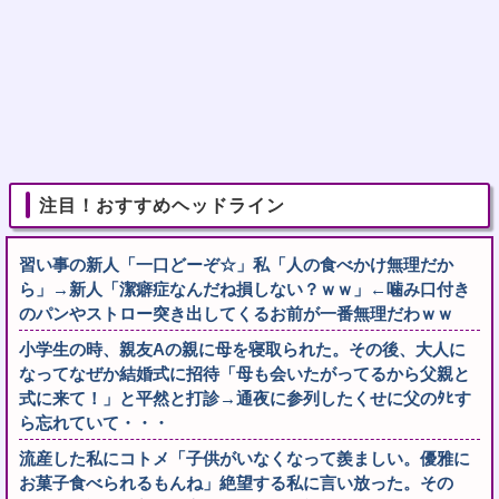
注目！おすすめヘッドライン
習い事の新人「一口どーぞ☆」私「人の食べかけ無理だか
ら」→新人「潔癖症なんだね損しない？ｗｗ」←噛み口付き
のパンやストロー突き出してくるお前が一番無理だわｗｗ
小学生の時、親友Aの親に母を寝取られた。その後、大人に
なってなぜか結婚式に招待「母も会いたがってるから父親と
式に来て！」と平然と打診→通夜に参列したくせに父のﾀﾋす
ら忘れていて・・・
流産した私にコトメ「子供がいなくなって羨ましい。優雅に
お菓子食べられるもんね」絶望する私に言い放った。その