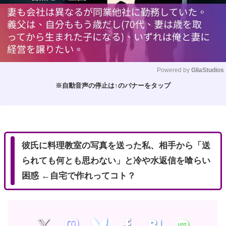
Powered by 
GliaStudios
※自動音声の停止は↑のバナーをタップ
M
u
t
e
彼氏に料理教室の写真を送った私、相手から「送
られても何とも思わない」と冷や水返信を喰らい
困惑 ←自宅で作れってコト？