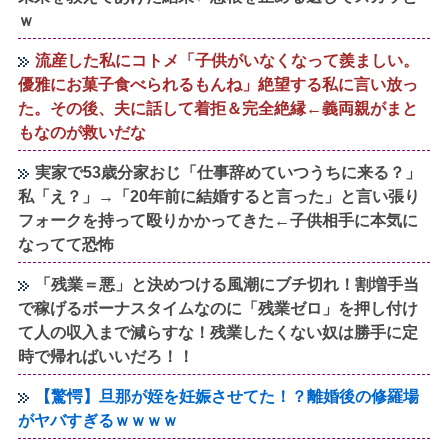
ｗ
流産した私にコトメ「子供がいなくなって羨ましい。
優雅にお菓子食べられるもんね」絶望する私に言い放っ
た。その後、夫に話して着拒＆完全絶縁←義両親がまと
もなのが救いだな
実家で53歳分家おじ「仕事辞めていつうちに来る？」
私「え？」→「20年前に結婚すると言った」と言い張り
フォークを持って殴りかかってきた←子供相手に本気に
なってて恐怖
「残業＝悪」と決めつける風潮にブチ切れ！割増手当
で稼げるボーナスタイムなのに「残業ゼロ」を押し付け
て人の収入まで減らすな！残業したくない奴は勝手に定
時で帰ればいいだろ！！
【驚愕】旦那が姪を妊娠させてた！？離婚後の修羅場
がヤバすぎるｗｗｗｗ