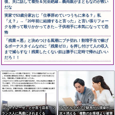
後、夫に話して着拒＆完全絶縁←義両親がまともなのが救い
だな
実家で53歳分家おじ「仕事辞めていつうちに来る？」私
「え？」→「20年前に結婚すると言った」と言い張りフォー
クを持って殴りかかってきた←子供相手に本気になってて恐
怖
「残業＝悪」と決めつける風潮にブチ切れ！割増手当で稼げ
るボーナスタイムなのに「残業ゼロ」を押し付けて人の収入
まで減らすな！残業したくない奴は勝手に定時で帰ればいい
だろ！！
「シャトレーゼ」とか言う店名、フ
アイドルライブで財布から現金が
ランス人に馬鹿にされまくる
次々消える「複数のお客様より被害