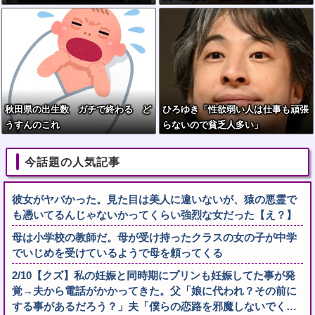
報告」警察に相談へ
秋田県の出生数 ガチで終わる ど
ひろゆき「性欲弱い人は仕事も頑張
うすんのこれ
らないので貧乏人多い」
今話題の人気記事
彼女がヤバかった。見た目は美人に違いないが、猿の悪霊で
も憑いてるんじゃないかってくらい強烈な女だった【え？】
母は小学校の教師だ。母が受け持ったクラスの女の子が中学
でいじめを受けているようで母を頼ってくる
2/10【クズ】私の妊娠と同時期にプリンも妊娠してた事が発
覚→夫から電話がかかってきた。父「娘に代われ？その前に
する事があるだろう？」夫「僕らの恋路を邪魔しないでく…