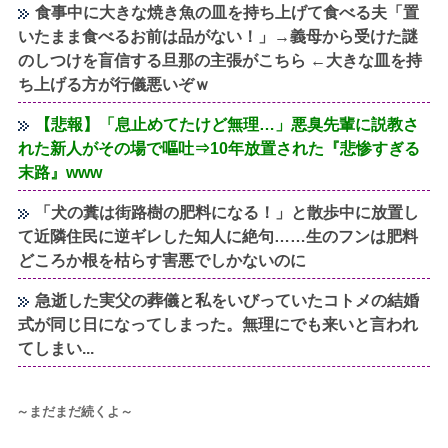
食事中に大きな焼き魚の皿を持ち上げて食べる夫「置
いたまま食べるお前は品がない！」→義母から受けた謎
のしつけを盲信する旦那の主張がこちら ←大きな皿を持
ち上げる方が行儀悪いぞｗ
【悲報】「息止めてたけど無理…」悪臭先輩に説教さ
れた新人がその場で嘔吐⇒10年放置された『悲惨すぎる
末路』www
「犬の糞は街路樹の肥料になる！」と散歩中に放置し
て近隣住民に逆ギレした知人に絶句……生のフンは肥料
どころか根を枯らす害悪でしかないのに
急逝した実父の葬儀と私をいびっていたコトメの結婚
式が同じ日になってしまった。無理にでも来いと言われ
てしまい...
～まだまだ続くよ～