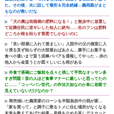
た。その後、夫に話して着拒＆完全絶縁←義両親がまと
もなのが救いだな
「犬の糞は街路樹の肥料になる！」と散歩中に放置し
て近隣住民に逆ギレした知人に絶句……生のフンは肥料
どころか根を枯らす害悪でしかないのに
「良い部屋に入れて羨ましい」入院中の父の個室に入
り浸る見ず知らずの大部屋おばあさん…勝手にお菓子を
食べ小遣いまで貰う泥棒ババアを通報してやった ←赤の
他人から金貰うとか図々しいにも程がある
外食で茶碗にご飯粒を点々と残して平気なオッサン多
すぎ問題！昔の人ほど食事マナーに厳しいと思ってたの
に……「コッペパン世代」の作法欠如なのか単に老眼で
見えていないだけなのか？
商売傾いた義実家のローンを半額負担中の我が家…
「家を買って」と調子に乗るトメに住む場所がなくなる
未来を教えてあげた結果←息根を止める返しでスカッと