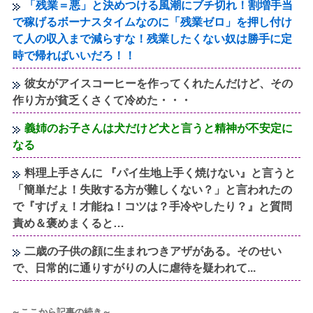
「残業＝悪」と決めつける風潮にブチ切れ！割増手当
で稼げるボーナスタイムなのに「残業ゼロ」を押し付け
て人の収入まで減らすな！残業したくない奴は勝手に定
時で帰ればいいだろ！！
彼女がアイスコーヒーを作ってくれたんだけど、その
作り方が貧乏くさくて冷めた・・・
義姉のお子さんは犬だけど犬と言うと精神が不安定に
なる
料理上手さんに 『パイ生地上手く焼けない』と言うと
「簡単だよ！失敗する方が難しくない？」と言われたの
で『すげぇ！才能ね！コツは？手冷やしたり？』と質問
責め＆褒めまくると…
二歳の子供の顔に生まれつきアザがある。そのせい
で、日常的に通りすがりの人に虐待を疑われて...
～ここから記事の続き～