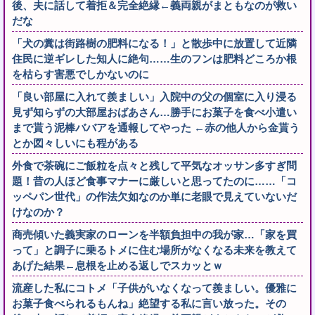
後、夫に話して着拒＆完全絶縁←義両親がまともなのが救い
だな
「犬の糞は街路樹の肥料になる！」と散歩中に放置して近隣
住民に逆ギレした知人に絶句……生のフンは肥料どころか根
を枯らす害悪でしかないのに
「良い部屋に入れて羨ましい」入院中の父の個室に入り浸る
見ず知らずの大部屋おばあさん…勝手にお菓子を食べ小遣い
まで貰う泥棒ババアを通報してやった ←赤の他人から金貰う
とか図々しいにも程がある
外食で茶碗にご飯粒を点々と残して平気なオッサン多すぎ問
題！昔の人ほど食事マナーに厳しいと思ってたのに……「コ
ッペパン世代」の作法欠如なのか単に老眼で見えていないだ
けなのか？
商売傾いた義実家のローンを半額負担中の我が家…「家を買
って」と調子に乗るトメに住む場所がなくなる未来を教えて
あげた結果←息根を止める返しでスカッとｗ
流産した私にコトメ「子供がいなくなって羨ましい。優雅に
お菓子食べられるもんね」絶望する私に言い放った。その