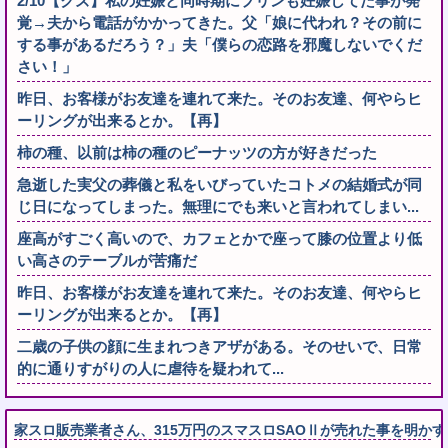
2/10【クズ】私の妊娠と同時期にプリンも妊娠してた事が発
覚→夫から電話がかかってきた。父「娘に代われ？その前に
する事があるだろう？」夫「僕らの恋路を邪魔しないでくだ
さい！」
昨日、お客様がお友達を連れて来た。そのお友達、何やらヒ
ーリングが出来るとか。【再】
柿の種、以前は柿の種のピーナッツの方が好きだった
急逝した実父の葬儀と私をいびっていたコトメの結婚式が同
じ日になってしまった。無理にでも来いと言われてしまい...
座高がすごく高いので、カフェとかで座って膝の位置より低
い高さのテーブルが苦痛だ
昨日、お客様がお友達を連れて来た。そのお友達、何やらヒ
ーリングが出来るとか。【再】
二歳の子供の顔に生まれつきアザがある。そのせいで、日常
的に通りすがりの人に虐待を疑われて...
家スロ販売業者さん、315万円のスマスロSAOⅡが売れた事を明か