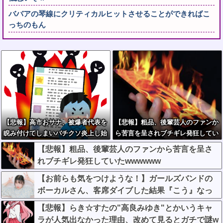
ババアの琴線にクリティカルヒットさせることができればこ
っちのもん
【悲報】高市おサナ、被爆者代表を
【悲報】粗品、後輩芸人のファンか
睨み付けてしまいバチクソ炎上し始
ら苦言を呈されブチギレ発狂してい
めるｗｗｗｗｗｗｗｗｗ
たwwwwww
【悲報】粗品、後輩芸人のファンから苦言を呈さ
れブチギレ発狂していたwwwwww
【お前らも気をつけような！】ガールズバンドの
ボーカルさん、客席ダイブした結果『こう』なっ
てしまいお気持ち表明してしまう…
【悲報】らき☆すたの"高良みゆき"とかいうキャ
ラが人気出なかった理由、改めて見るとガチで謎w