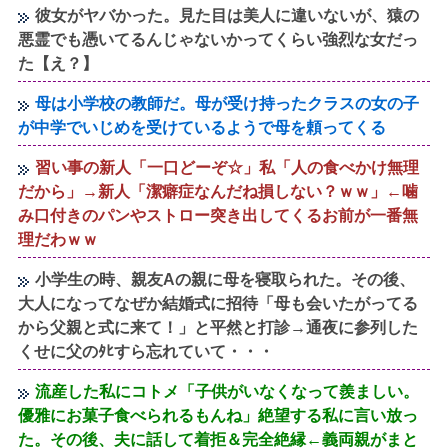
彼女がヤバかった。見た目は美人に違いないが、猿の
悪霊でも憑いてるんじゃないかってくらい強烈な女だっ
た【え？】
母は小学校の教師だ。母が受け持ったクラスの女の子
が中学でいじめを受けているようで母を頼ってくる
習い事の新人「一口どーぞ☆」私「人の食べかけ無理
だから」→新人「潔癖症なんだね損しない？ｗｗ」←噛
み口付きのパンやストロー突き出してくるお前が一番無
理だわｗｗ
小学生の時、親友Aの親に母を寝取られた。その後、
大人になってなぜか結婚式に招待「母も会いたがってる
から父親と式に来て！」と平然と打診→通夜に参列した
くせに父のﾀﾋすら忘れていて・・・
流産した私にコトメ「子供がいなくなって羨ましい。
優雅にお菓子食べられるもんね」絶望する私に言い放っ
た。その後、夫に話して着拒＆完全絶縁←義両親がまと