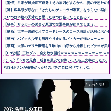
【驚愕】旦那が離婚宣言連発！その原因がまさかの…妻の予想外の反
【謎】広島県が頑なに「はだしのゲンコラボ喫茶」をやらない理由
こいつは本物の天才だと思ったやつに会ったことある？
【珍事】サッカーの試合が原因で交通事故が起きてしまう。
【動画】世界一過酷なオフロードレースのコース設計が絶対におかし
【動画】バイクの少年を無理やり止めるパトカーが怖いｗｗｗｗ
【動画】大阪のゲリラ豪雨を生駒山の山頂から撮影したビデオが美し
【CN悲報】三峡ダム、全力放水開始ｗｗｗｗｗｗｗｗｗｗｗｗ ｗｗ
(；´ん`)「うちの兄貴、戒名を最安でお願いしたら三文字だったわ」
PUSHボタンが激熱だった頃のパチスロに戻りてぇよな…
もっと読む
arrow_forward_ios