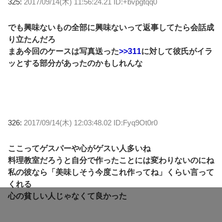
325:
2017/09/14(木) 11:56:24.21 ID:+bvpgtqq0
でも興味ないもの全部に興味ないって返事してたら会話成
り立たんだろ
まあ今回のケースは写真送った
>>311
に対して彼氏がイラ
ッとする部分があったのかもしれんな
326:
2017/09/14(木) 12:03:48.02 ID:Fyq9Ot0r0
ここってゲスパーや心がゲスい人多いね
料理教室だろうと自分で作ったことには変わりないのにね
私の彼なら「美味しそう今度これ作ってね」くらい言って
くれる
心の貧しい人じゃなくて良かった