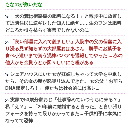
もなのが救いだな
「犬の糞は街路樹の肥料になる！」と散歩中に放置し
て近隣住民に逆ギレした知人に絶句……生のフンは肥料
どころか根を枯らす害悪でしかないのに
「良い部屋に入れて羨ましい」入院中の父の個室に入
り浸る見ず知らずの大部屋おばあさん…勝手にお菓子を
食べ小遣いまで貰う泥棒ババアを通報してやった ←赤の
他人から金貰うとか図々しいにも程がある
シェアハウスにいた女が妊娠しちゃって大学を中退し
たら、その女の親が怒鳴り込んできた。 女の父「お前ら
DNA鑑定しろ！」 俺たちは社会的には高レ...
実家で53歳分家おじ「仕事辞めていつうちに来る？」
私「え？」→「20年前に結婚すると言った」と言い張り
フォークを持って殴りかかってきた←子供相手に本気に
なってて恐怖