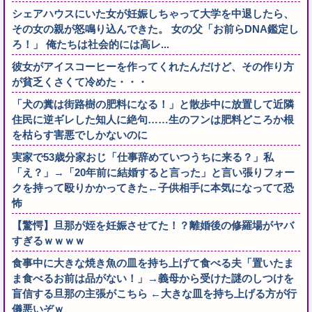
シェアハウスにいた女が妊娠しちゃって大学を中退したら、
その女の親が怒鳴り込んできた。 女の父「お前らDNA鑑定し
ろ！」 俺たちは社会的には高レ...
彼女がアイスコーヒーを作ってくれたんだけど、その作り方
が貧乏くさくて冷めた・・・
「犬の糞は街路樹の肥料になる！」と散歩中に放置して近隣
住民に逆ギレした知人に絶句……生のフンは肥料どころか根
を枯らす害悪でしかないのに
実家で53歳分家おじ「仕事辞めていつうちに来る？」私
「え？」→「20年前に結婚すると言った」と言い張りフォー
クを持って殴りかかってきた←子供相手に本気になってて恐
怖
【驚愕】旦那が姪を妊娠させてた！？離婚後の修羅場がヤバ
すぎるｗｗｗｗ
食事中に大きな焼き魚の皿を持ち上げて食べる夫「置いたま
ま食べるお前は品がない！」→義母から受けた謎のしつけを
盲信する旦那の主張がこちら ←大きな皿を持ち上げる方が行
儀悪いぞｗ