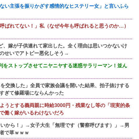
ない主張を振りかざす感情的なヒステリー女」と言いふら
呼ばれてない！」私（なぜ今年も呼ばれると思うのか…）
すけど、嫁が子供連れて家出した。全く理由は思いつかないけ
のせいでアトピー悪化しそう→
、列をストップさせてニヤニヤする迷惑サラリーマン！並ん
んを交換した」全員で家族会議を開いた結果、拍子抜けする
すぎて修羅場にならんかった
ようとする義両親に時給3000円・残業なし等の「現実的条
で働く嫁がいるわけないだろ
ないから！」→女子大生「無理です（警察呼びます）」→男
者で草ｗｗｗ