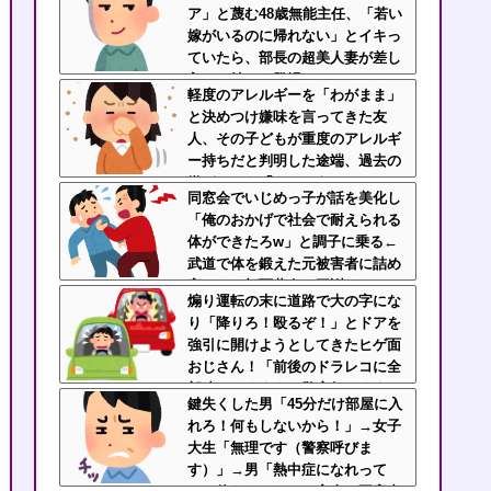
ア」と蔑む48歳無能主任、「若い
嫁がいるのに帰れない」とイキっ
ていたら、部長の超美人妻が差し
入れを持って登場ｗｗｗｗ
軽度のアレルギーを「わがまま」
と決めつけ嫌味を言ってきた友
人、その子どもが重度のアレルギ
ー持ちだと判明した途端、過去の
嫌がらせを「えーそうだったっ
同窓会でいじめっ子が話を美化し
け？」と白々しくスルー
「俺のおかげで社会で耐えられる
体ができたろw」と調子に乗る←
武道で体を鍛えた元被害者に詰め
寄られて顔面蒼白で平謝りｗｗｗ
煽り運転の末に道路で大の字にな
り「降りろ！殴るぞ！」とドアを
強引に開けようとしてきたヒゲ面
おじさん！「前後のドラレコに全
部映ってますよ？警察行きます
鍵失くした男「45分だけ部屋に入
ね」と伝えたら半泣きで謝罪ｗｗ
れろ！何もしないから！」→女子
大生「無理です（警察呼びま
す）」→男「熱中症になれって