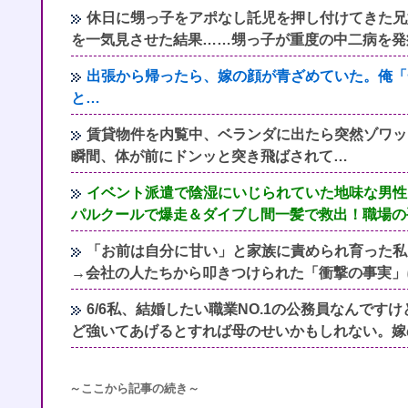
休日に甥っ子をアポなし託児を押し付けてきた兄
を一気見させた結果……甥っ子が重度の中二病を発
出張から帰ったら、嫁の顔が青ざめていた。俺「
と…
賃貸物件を内覧中、ベランダに出たら突然ゾワッ
瞬間、体が前にドンッと突き飛ばされて…
イベント派遣で陰湿にいじられていた地味な男性
パルクールで爆走＆ダイブし間一髪で救出！職場の
「お前は自分に甘い」と家族に責められ育った私
→会社の人たちから叩きつけられた「衝撃の事実」
6/6私、結婚したい職業NO.1の公務員なんで
ど強いてあげるとすれば母のせいかもしれない。嫁
～ここから記事の続き～