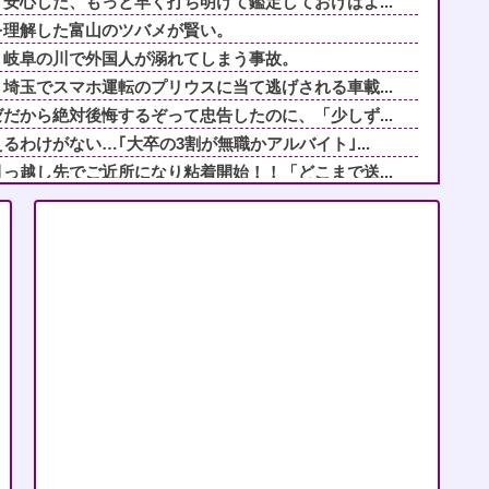
安心した、もっと早く打ち明けて鑑定しておけばよ...
を理解した富山のツバメが賢い。
。岐阜の川で外国人が溺れてしまう事故。
埼玉でスマホ運転のプリウスに当て逃げされる車載...
だから絶対後悔するぞって忠告したのに、「少しず...
わけがない…｢大卒の3割が無職かアルバイト｣...
っ越し先でご近所になり粘着開始！！「どこまで送...
！」タダ働きさせようとする義両親に時給300...
から秘密」新婦妹の無邪気な一言で新郎のゲス行為...
院中で生活保護を受けてます。妻に酷いことばかり...
ま」と決めつけ嫌味を言ってきた友人、その子ども...
の家に遊びに行ったら私が小さい頃に撮った写真が...