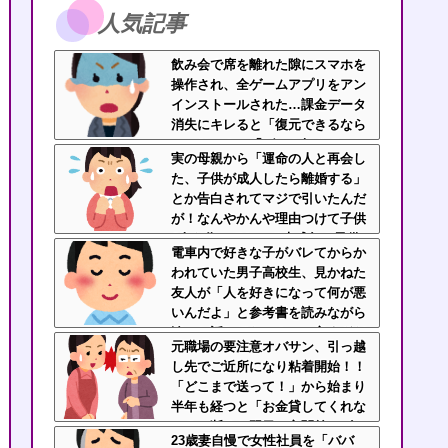
人気記事
飲み会で席を離れた隙にスマホを
操作され、全ゲームアプリをアン
インストールされた…課金データ
消失にキレると「復元できるなら
いいじゃん」「ゲーム如きで」と
実の母親から「運命の人と再会し
逆ギレして帰走
た、子供が成人したら離婚する」
とか告白されてマジで引いたんだ
が！なんやかんや理由つけて子供
4人も作っておいて未成年の子供
電車内で好きな子がバレてからか
に言う話かよ！
われていた男子高校生、見かねた
友人が「人を好きになって何が悪
いんだよ」と参考書を読みながら
淡々と話してた←カッコ良すぎだ
元職場の要注意オバサン、引っ越
ろ
し先でご近所になり粘着開始！！
「どこまで送って！」から始まり
半年も経つと「お金貸してくれな
い？」断ると翌日、玄関前にゴミ
23歳妻自慢で女性社員を「ババ
が置かれる