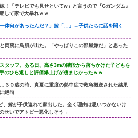
嫁！「テレビでも見せといてw」と言うので『Gガンダム』
症して家で大暴れｗｗ
一体何があったんだ？」嫁「…」→子供たちに話を聞く
と両腕に鳥肌が出た。「やっぱりこの部屋嫌だ」と思った
スタッフ。ある日、高さ3mの階段から落ちかけた子どもを
手のひら返しと評価爆上げが凄まじかったｗｗ
…３０歳の時、真夏に重度の熱中症で救急搬送された結果
に絶句
すけど、嫁が子供連れて家出した。全く理由は思いつかないけ
のせいでアトピー悪化しそう→