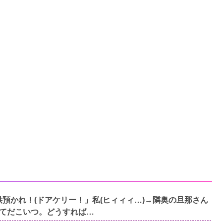
供預かれ！(ドアケリー！」私(ヒィィィ…)→隣奥の旦那さん
てだこいつ。どうすれば…