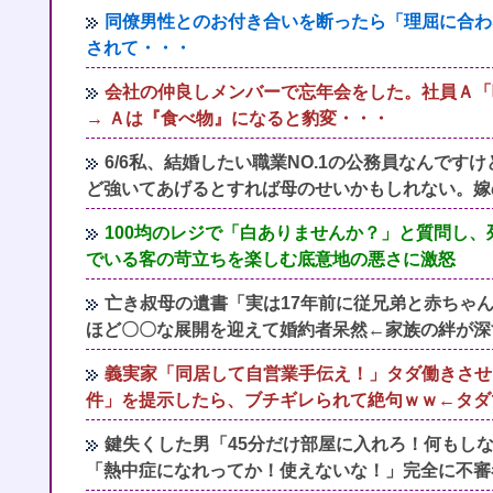
同僚男性とのお付き合いを断ったら「理屈に合わ
されて・・・
会社の仲良しメンバーで忘年会をした。社員Ａ「
→ Ａは『食べ物』になると豹変・・・
6/6私、結婚したい職業NO.1の公務員なんで
ど強いてあげるとすれば母のせいかもしれない。嫁
100均のレジで「白ありませんか？」と質問し
でいる客の苛立ちを楽しむ底意地の悪さに激怒
亡き叔母の遺書「実は17年前に従兄弟と赤ちゃ
ほど〇〇な展開を迎えて婚約者呆然←家族の絆が深
義実家「同居して自営業手伝え！」タダ働きさせ
件」を提示したら、ブチギレられて絶句ｗｗ←タダ
鍵失くした男「45分だけ部屋に入れろ！何もし
「熱中症になれってか！使えないな！」完全に不審