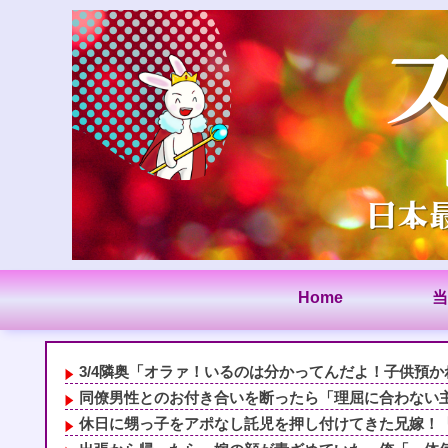
Home
当
3/4隣奥「オラァ！いるのは分かってんだよ！子供預かれ
同僚男性とのお付き合いを断ったら「理屈に合わない主張
休日に甥っ子をアポなし託児を押し付けてきた兄嫁！「テ