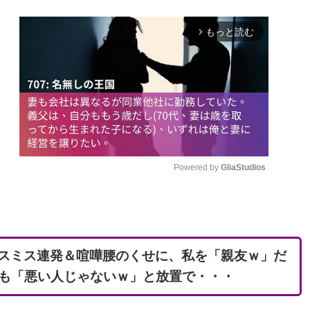
もっと読む
arrow_forward_ios
Powered by 
GliaStudios
M
u
t
レスミス連発＆喧嘩腰のくせに、私を「親友ｗ」だ
e
も「悪い人じゃないｗ」と放置で・・・