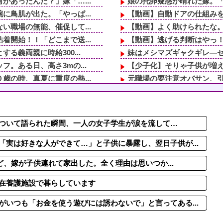
あったんだ？」嫁「…...
娘の托卵疑惑が晴れた嫁。「
鳥肌が出た。「やっぱ...
【動画】自動ドアの仕組み
職場の無能、催促して...
【動画】よく助けられたな
開始！！「どこまで送...
【動画】逃げる判断はやっ！
義両親に時給300...
妹はメシマズギャクギレ―ゼ
。ある日、高さ3mの...
【少子化】そりゃ子供が増える
の時、真夏に重度の熱...
元職場の要注意オバサン、引
ちょうどいい、その話...
義実家「同居して自営業手伝え
汰にｗ必死にかばって...
「お姉ちゃんに嫌われちゃう
那も、結婚したらやり...
44歳無職です。精神科に通
ついて語られた瞬間、一人の女子学生が涙を流して…
しトメと鉢合わせ！絶...
軽度のアレルギーを「わがま
きた友人、その子ども...
転校生と仲良くなってその子
実は好きな人ができて…」と子供に暴露し、翌日子供が...
けど、嫁が子供連れて家出した。全く理由は思いつか...
在養護施設で暮らしています
いつも「お金を使う遊びには誘わないで」と言ってある...