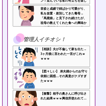
ン！並んでいる客の苛立ちを楽し
む底意地の悪さに激怒
容姿と成績で姉ばかり可愛がり、
私を放置・差別してきた毒母→
「馬鹿娘」と見下され続けたが、
祖母の教えてくれた食への興味か
ら管理栄養士に→今はニート化し
た姉と毒母に幸せな姿を見せつけ
てるｗｗｗ
管理人イチオシ！
【相談】夫が不倫して家を出た→
3ヶ月後に言われた一言がこれｗ
ｗｗｗ
【図々しい】 弟夫婦からのお守り
依頼に困惑…その真意がクズすぎ
たｗｗｗ
【衝撃】相手の奥さんに呼び出さ
れた結果ｗｗｗ興信所使われて…