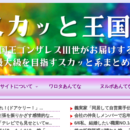
サイトについて
ワロタあんてな
ヌルポあんて
！(ドアケリー！」...
義実家「同居して自営業手伝え
を振りかざす感情的な...
会社の仲良しメンバーで忘年
レビでも見せといてw...
6/6私、結婚したい職業NO