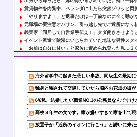
出張から帰ったら、嫁の顔が青ざめていた。俺「一体何が
賃貸物件を内覧中、ベランダに出たら突然ゾワッと両腕に
「やりますよ！」と返事だけは一丁前なのに全く動かない
元職場の要注意オバサン、引っ越し先でご近所になり粘着
義実家「同居して自営業手伝え！」タダ働きさせようとする
イベント派遣で陰湿にいじられていた地味な男性スタッフ
「お前は自分に甘い」と家族に責められ育った私…３０歳
母「おばあちゃんが従兄弟と結婚させようとしてる」私「
姪っ子とクレープを買っていたら不審者と間違われ警察沙
【スキー場マジック】付き合ってた当初は逞しく見えた旦
海外留学中に起きた悲しい事故。同級生の最期に
新しいペットを首に巻いて玄関を開けたら…居座りアポな
軽度のアレルギーを「わがまま」と決めつけ嫌味を言って
独身と騙されて交際していたら脳内お花畑の彼が「
6/6私、結婚したい職業NO.1の公務員なんです
高校３年生の女です。家が嫌いすぎて家を出て現
放置子が「近所のイオンに行こう」と誘いに来たが