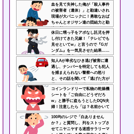
か！使えないな！」完全に不審者
血を見て失神した俺が「殺人事件
で草ｗｗｗ
の被害者（遺体）」と勘違いされ
現場が大パニックに！勇敢なおば
ちゃんとオジサン達の団結力と勘
違い劇がこちらｗｗ
休日に甥っ子をアポなし託児を押
し付けてきた兄嫁！「テレビでも
見せといてw」と言うので『Gガ
ンダム』を一気見させた結果……
甥っ子が重度の中二病を発症して
知人Aが卑劣なひき逃げ被害に遭
家で大暴れｗｗ
遇し、ナンバーを特定しても犯人
を捕まえられない警察への怒り
と、その話を聞いて「逃げた方が
得じゃん」と言い放ったBの神経
コインランドリーで私物の乾燥機
がわからん
シートを「ご自由にどうぞだろ
w」と勝手に盗もうとしたDQN夫
婦！注意したら「は？名前かいて
ないんですけど」と逆ギレ
100均のレジで「白ありません
か？」と質問し、列をストップさ
せてニヤニヤする迷惑サラリーマ