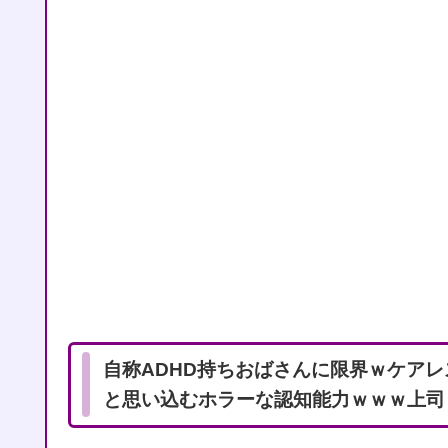
自称ADHD持ちおばさんに限界ｗケア
と思い込むホラーな認知能力ｗｗｗ上司