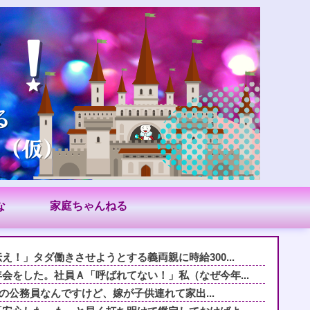
な
家庭ちゃんねる
！」タダ働きさせようとする義両親に時給300...
会をした。社員Ａ「呼ばれてない！」私（なぜ今年...
.1の公務員なんですけど、嫁が子供連れて家出...