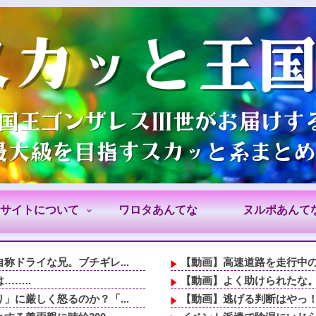
サイトについて
ワロタあんてな
ヌルポあんて
ドライな兄。ブチギレ...
【動画】高速道路を走行中の
……..
【動画】よく助けられたな
に厳しく怒るのか？「...
【動画】逃げる判断はやっ！