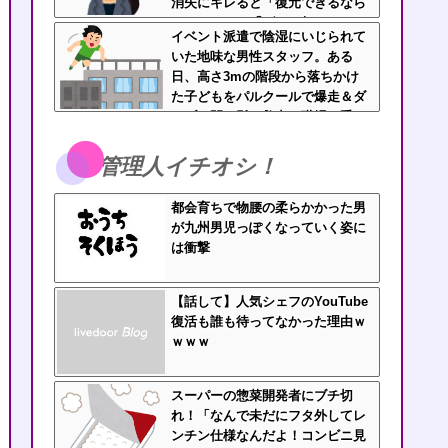
消失にキレると「復元できるなら
いいじゃん」「ゲーム如きで」と
イベント派遣で陰湿にいじられて
逆ギレして帰走
いた地味な男性スタッフ。ある
日、高さ3mの階段から落ちかけ
た子どもをパルクールで爆走＆ダ
イブし間一髪で救出！職場の手の
ひら返しと評価爆上げが凄まじか
ったｗｗ
管理人イチオシ！
都会育ちで物腰の柔らかかった男
が九州男児っぽくなっていく姿に
は衝撃
【話して】人気シェフのYouTube
復活も誰も待ってなかった理由ｗ
ｗｗｗ
スーパーの惣菜開発者にブチ切
れ！「なんで未だにフタ外してレ
ンチン仕様なんだよ！コンビニ見