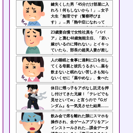
部映ってますよ？警察行きます
鍵失くした男「45分だけ部屋に入
ね」と伝えたら半泣きで謝罪ｗｗ
れろ！何もしないから！」→女子
大生「無理です（警察呼びま
す）」→男「熱中症になれって
か！使えないな！」完全に不審者
23歳妻自慢で女性社員を「ババ
で草ｗｗｗ
ア」と蔑む48歳無能主任、「若い
嫁がいるのに帰れない」とイキっ
ていたら、部長の超美人妻が差し
入れを持って登場ｗｗｗｗ
人の睡眠と食事に過剰に口を出し
てくる母親と彼氏うるさい…薬を
飲まないと眠れない苦しさも知ら
ないくせに「薬やめな」、食べた
くない時に「一口食べて」としつ
休日に甥っ子をアポなし託児を押
こい無神経すぎる！！
し付けてきた兄嫁！「テレビでも
見せといてw」と言うので『Gガ
ンダム』を一気見させた結果……
甥っ子が重度の中二病を発症して
飲み会で席を離れた隙にスマホを
家で大暴れｗｗ
操作され、全ゲームアプリをアン
インストールされた…課金データ