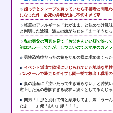
姪っ子とクレープを買っていたら不審者と間違わ
になった件←必死の弁明が逆に不憫すぎて草
軽度のアレルギーを「わがまま」と決めつけ嫌味
と判明した途端、過去の嫌がらせを「えーそうだっ
私の実父の写真を見て「お父さんいい顔で映って
初はスルーしてたが、しつこいのでスマホのカメラ
男性恐怖症だったの嫁をサルの様に求めまくった結
イベント派遣で陰湿にいじられていた地味な男性
パルクールで爆走＆ダイブし間一髪で救出！職場の
妻の流産に「泣いたって生き返らない」と苦笑い
逆上した兄の悲惨すぎる現在←淡々としてるんじゃ
間男「旦那と別れて俺と結婚してよ」嫁「うーん…
たよ……」俺「おい」嫁「！！」