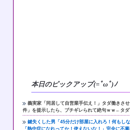
本日のピックアップ(=ﾟωﾟ)ﾉ
義実家「同居して自営業手伝え！」タダ働きさせ
件」を提示したら、ブチギレられて絶句ｗｗ←タダ
鍵失くした男「45分だけ部屋に入れろ！何もし
「熱中症になれってか！使えないな！」完全に不審