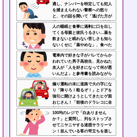
遇し、ナンバーを特定しても犯人
を捕まえられない警察への怒り
と、その話を聞いて「逃げた方が
得じゃん」と言い放ったBの神経
人の睡眠と食事に過剰に口を出し
がわからん
てくる母親と彼氏うるさい…薬を
飲まないと眠れない苦しさも知ら
ないくせに「薬やめな」、食べた
くない時に「一口食べて」としつ
電車内で好きな子がバレてからか
こい無神経すぎる！！
われていた男子高校生、見かねた
友人が「人を好きになって何が悪
いんだよ」と参考書を読みながら
淡々と話してた←カッコ良すぎだ
煽り運転の末に道路で大の字にな
ろ
り「降りろ！殴るぞ！」とドアを
強引に開けようとしてきたヒゲ面
おじさん！「前後のドラレコに全
部映ってますよ？警察行きます
100均のレジで「白ありません
ね」と伝えたら半泣きで謝罪ｗｗ
か？」と質問し、列をストップさ
せてニヤニヤする迷惑サラリーマ
ン！並んでいる客の苛立ちを楽し