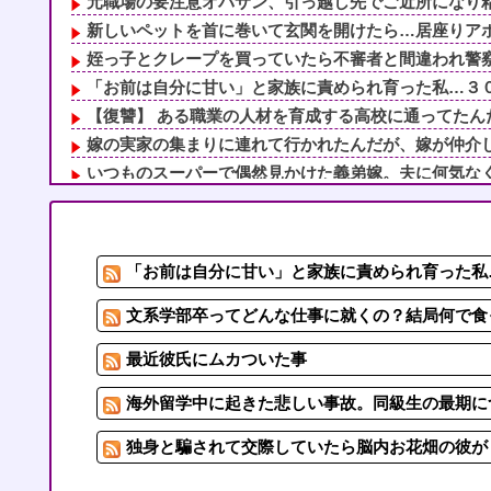
元職場の要注意オバサン、引っ越し先でご近所になり粘着
新しいペットを首に巻いて玄関を開けたら…居座りアポな
姪っ子とクレープを買っていたら不審者と間違われ警察沙
「お前は自分に甘い」と家族に責められ育った私…３０歳
【復讐】 ある職業の人材を育成する高校に通ってたんだ
嫁の実家の集まりに連れて行かれたんだが、嫁が仲介して
いつものスーパーで偶然見かけた義弟嫁。夫に何気なくそ
出張から帰ったら、嫁の顔が青ざめていた。俺「一体何が
俺「おっちゃん、何してるんですか…？」作業着の男性「
私「持病のせいで仕事ができなくて、アパートを追い出さ
「お前は自分に甘い」と家族に責められ育った私…
とあるメーカーの野菜スープを銘柄指定して「あれば買っ
休日に甥っ子をアポなし託児を押し付けてきた兄嫁！「テ
文系学部卒ってどんな仕事に就くの？結局何で食っ
最近彼氏にムカついた事
海外留学中に起きた悲しい事故。同級生の最期に
独身と騙されて交際していたら脳内お花畑の彼が「