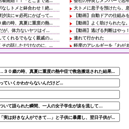
開始！！「どこまで送...
会社の仲良しメンバーで忘年
しトメと鉢合わせ！絶...
大トメに息子を預けたら、息
汰にｗ必死にかばって...
【動画】自動ドアの仕組み
の時、真夏に重度の熱...
【動画】よく助けられたな
が、体力ないヤツはイ...
【動画】逃げる判断はやっ！
くれるでもなく親戚の...
連れて行かれた
の話しただけなのに、...
軽度のアレルギーを「わがま
あったんだ？」嫁「…...
「お前は自分に甘い」と家族
…」→歩道橋の上で目...
休日に甥っ子をアポなし託児
れそうなの」友「これ...
【悲報】令和の男性が思う"普
３０歳の時、真夏に重度の熱中症で救急搬送された結果...
てきて」と夫に頼んだ...
娘が生まれて嫁への愛情が薄
レビでも見せといてw...
最近彼氏にムカついた事
ていくかわからないんだけど...
ついて語られた瞬間、一人の女子学生が涙を流して…
実は好きな人ができて…」と子供に暴露し、翌日子供が...