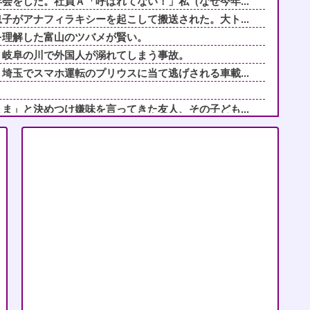
会をした。社員Ａ「呼ばれてない！」私（なぜ今年...
子がアナフィラキシーを起こして搬送された。大ト...
を理解した富山のツバメが賢い。
。岐阜の川で外国人が溺れてしまう事故。
埼玉でスマホ運転のプリウスに当て逃げされる車載...
ま」と決めつけ嫌味を言ってきた友人、その子ども...
に責められ育った私…３０歳の時、真夏に重度の熱...
を押し付けてきた兄嫁！「テレビでも見せといてw...
通の女性"がこれらしいWWWWWWWWWWW...
れ、職場の女とフリンして離婚した。ところが、あ...