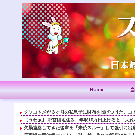
Home
当
クソコトメが３ヶ月の私息子に財布を投げつけた。コトメ
【うわぁ】 都営団地住み、年収10万円上げると「大変な
欠勤連絡してきた後輩を「未読スルー」して強引に出勤さ