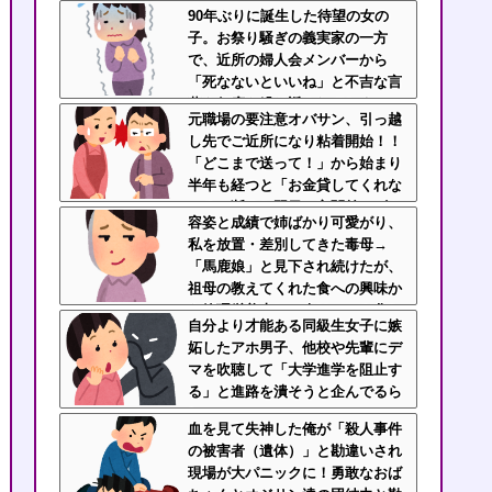
む底意地の悪さに激怒
90年ぶりに誕生した待望の女の
子。お祭り騒ぎの義実家の一方
で、近所の婦人会メンバーから
「死なないといいね」と不吉な言
葉を何度も繰り返されてしま
元職場の要注意オバサン、引っ越
う・・・
し先でご近所になり粘着開始！！
「どこまで送って！」から始まり
半年も経つと「お金貸してくれな
い？」断ると翌日、玄関前にゴミ
容姿と成績で姉ばかり可愛がり、
が置かれる
私を放置・差別してきた毒母→
「馬鹿娘」と見下され続けたが、
祖母の教えてくれた食への興味か
ら管理栄養士に→今はニート化し
自分より才能ある同級生女子に嫉
た姉と毒母に幸せな姿を見せつけ
妬したアホ男子、他校や先輩にデ
てるｗｗｗ
マを吹聴して「大学進学を阻止す
る」と進路を潰そうと企んでるら
しい
血を見て失神した俺が「殺人事件
の被害者（遺体）」と勘違いされ
現場が大パニックに！勇敢なおば