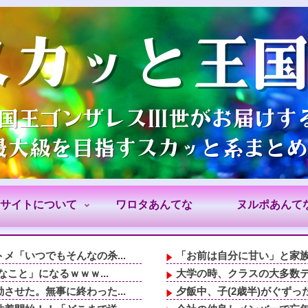
サイトについて
ワロタあんてな
ヌルポあんて
「いつでもそんなの杀...
「お前は自分に甘い」と家族
こと」になるｗｗｗ...
大学の時、クラスの大多数テ
せた。無事に終わった...
夕飯中、子(2歳半)がぐずっ