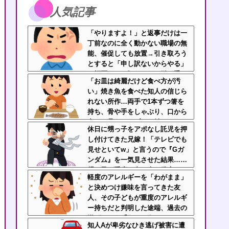
人気記事
「やりますよ！」と返事だけは一
丁前なのに全く動かない職場の無
能、催促しても放置→引き取ろう
とすると「申し訳ないからやる」
と拒否…やる気ないなら引き受け
「お皿は綺麗だけど食べ方が汚
るなよ・・・
い」焼き魚を食べた知人の信じら
れない所作…両手で1本ずつ箸を
持ち、骨や手をしゃぶり、口から
出した骨をテーブルに並べ
休日に甥っ子をアポなし託児を押
る・・・
し付けてきた兄嫁！「テレビでも
見せといてw」と言うので『Gガ
ンダム』を一気見させた結果……
甥っ子が重度の中二病を発症して
軽度のアレルギーを「わがまま」
家で大暴れｗｗ
と決めつけ嫌味を言ってきた友
人、その子どもが重度のアレルギ
ー持ちだと判明した途端、過去の
嫌がらせを「えーそうだったっ
知人Aが卑劣なひき逃げ被害に遭
け？」と白々しくスルー