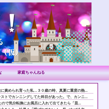
な
家庭ちゃんねる
に責められ育った私…３０歳の時、真夏に重度の熱...
ストでカンニングしてた科目があった。で、カンニ...
たので気分転換にお風呂に入れて出てきたら「皿...