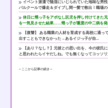
イベント派遣で陰湿にいじられていた地味な男性
パルクールで爆走＆ダイブし間一髪で救出！職場の
休日に甥っ子をアポなし託児を押し付けてきた兄
を一気見させた結果……甥っ子が重度の中二病を発
【復讐】 ある職業の人材を育成する高校に通っ
出すこともできなかった→あるイジっ子が自...
【あり？なし？】元彼との思い出を、今の彼氏に
と思われたらイヤだしね。でも無くなってコッソリ
～ここから記事の続き～