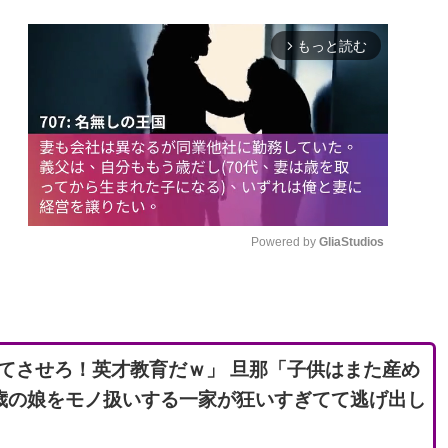
もっと読む
arrow_forward_ios
Powered by 
GliaStudios
M
u
t
てさせろ！英才教育だｗ」 旦那「子供はまた産め
e
歳の娘をモノ扱いする一家が狂いすぎてて逃げ出し