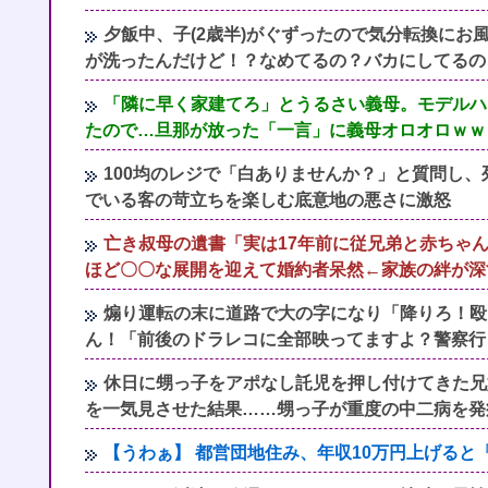
夕飯中、子(2歳半)がぐずったので気分転換に
が洗ったんだけど！？なめてるの？バカにしてるの
「隣に早く家建てろ」とうるさい義母。モデルハ
たので…旦那が放った「一言」に義母オロオロｗｗ
100均のレジで「白ありませんか？」と質問し
でいる客の苛立ちを楽しむ底意地の悪さに激怒
亡き叔母の遺書「実は17年前に従兄弟と赤ちゃ
ほど〇〇な展開を迎えて婚約者呆然←家族の絆が深
煽り運転の末に道路で大の字になり「降りろ！殴
ん！「前後のドラレコに全部映ってますよ？警察行
休日に甥っ子をアポなし託児を押し付けてきた兄
を一気見させた結果……甥っ子が重度の中二病を発
【うわぁ】 都営団地住み、年収10万円上げる