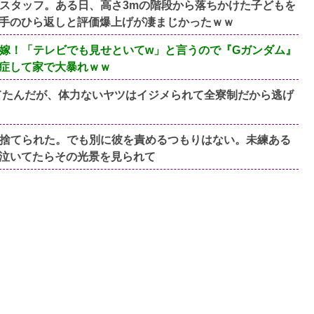
スタッフ。ある日、高さ3mの階段から落ちかけた子どもを
手のひら返しと評価爆上げが凄まじかったｗｗ
嫁！「テレビでも見せといてw」と言うので『Gガンダム』
症して家で大暴れｗｗ
てたんだが、体力ないヤツはイジメられて全寮制だから逃げ
捨てられた。でも別に彼を責めるつもりはない。未練ある
泣いてたらその光景を見られて