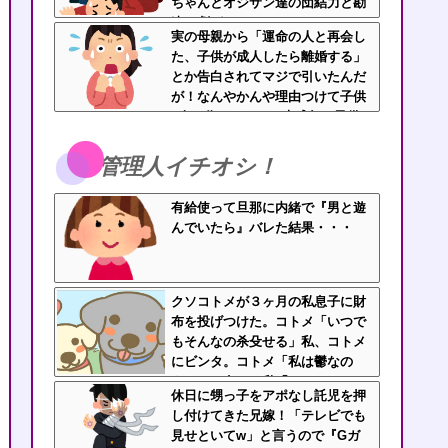
ちゃんとオジサン達の団結力と勘
違い劇がこちらｗｗ
実の母親から「運命の人と再会し
た、子供が成人したら離婚する」
とか告白されてマジで引いたんだ
が！なんやかんや理由つけて子供
4人も作っておいて未成年の子供
に言う話かよ！
管理人イチオシ！
有給使って旦那に内緒で『男と遊
んでいたら』バレた結果・・・
クソコトメが３ヶ月の私息子に財
布を投げつけた。コトメ「いつで
もそんなの杀殳せる」私、コトメ
にビンタ。コトメ「私は鬱なの
よ！クソ女！」私「」→コトメ、
休日に甥っ子をアポなし託児を押
泣いて帰っていったｗ
し付けてきた兄嫁！「テレビでも
見せといてw」と言うので『Gガ