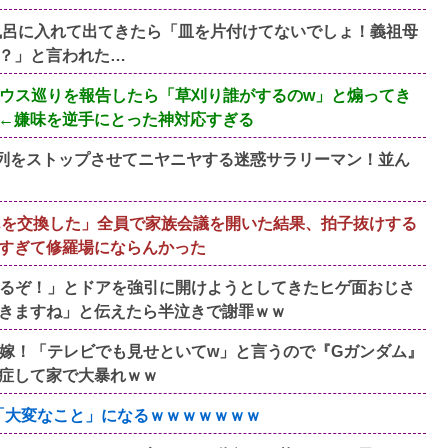
お風呂に入れて出てきたら「皿を片付けてないでしょ！義祖母
？」と言われた…
ウス巡りを報告したら「草刈り誰がするのw」と煽ってき
←嫌味を逆手にとった神対応すぎる
、列をストップさせてニヤニヤする迷惑サラリーマン！並ん
んを交換した」全員で家族会議を開いた結果、拍子抜けする
すぎて修羅場にならんかった
るぞ！」とドアを強引に開けようとしてきたヒゲ面おじさ
きますね」と伝えたら半泣きで謝罪ｗｗ
嫁！「テレビでも見せといてw」と言うので『Gガンダム』
症して家で大暴れｗｗ
と「大変なこと」になるｗｗｗｗｗｗｗ