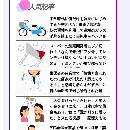
人気記事
中学時代に俺だけを執拗にいじめ
てきた秀才のA！推薦入試の朝、
奴の習性を利用して道端のガラス
破片を踏ませて自転車をパンクさ
せたｗｗｗざまぁｗｗｗｗｗｗ
スーパーの惣菜開発者にブチ切
れ！「なんで未だにフタ外してレ
ンチン仕様なんだよ！コンビニ見
習え！」油とタレが飛び散ってレ
ンジ内が地獄絵図
歯医者の待合室で「抜歯と言われ
たのに痛みが消えた！訴えてや
る！」と怒鳴り散らす60代男！2
軒の歯医者で同じ診断された癖
に、神経が死んで痛みが消えたの
「大金をひったくられた」と知人
を「治った」と錯覚して逆ギレす
が金を借りに来た。口座は空で借
る地獄の迷惑ジジイに遭遇
金もあり、昔は「置き引きに遭っ
た」と来た既視感……記憶力も恥
も銀色の球に飲み込まれたパチン
PTA会長が事故で辞退→旦那「妻
コ依存症さん