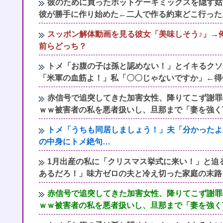
彼のために買ったホットケーキミックスを隠す姑
彼が勝手に作り始めた←二人で作る約束どこ行った
スッポン解体動画を見る彼女「美味しそう♪」→
前らどっち？
トメ「お腹の子は孫と認めない！」とイキるクソ
「米軍の血筋よ！」私「〇〇じゃないですか」←得
赤信号で追突してきた加害女性、降りてこず謝罪
ｗｗ被害者の私を悪者扱いし、旦那まで「妻を強く
トメ「うちも同居しましょう！」夫「分かったよ
の中身にトメ絶句…
1月出産の私に「クリスマス挙式に来い！」と迫
あるだろ！」味方ゼロの夫と冷え切った家庭の末路
赤信号で追突してきた加害女性、降りてこず謝罪
ｗｗ被害者の私を悪者扱いし、旦那まで「妻を強く