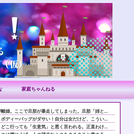
な
家庭ちゃんねる
離婚。ここで旦那が暴走してしまった。旦那「姉と...
ボディーバッグがダサい！自分は女だけど、こうい...
どこ行っても「生意気」と悪く言われる。正直わけ...