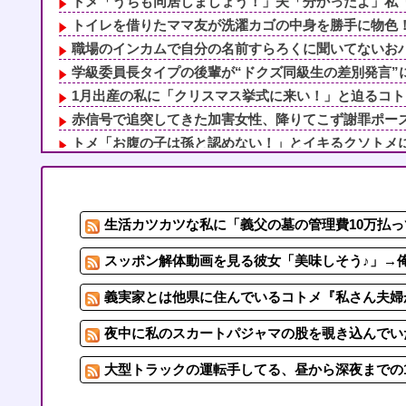
トメ「うちも同居しましょう！」夫「分かったよ」私「え
トイレを借りたママ友が洗濯カゴの中身を勝手に物色！「
職場のインカムで自分の名前すらろくに聞いてないおバカ
学級委員長タイプの後輩が“ドクズ同級生の差別発言”に
1月出産の私に「クリスマス挙式に来い！」と迫るコトメ
赤信号で追突してきた加害女性、降りてこず謝罪ポーズ→
トメ「お腹の子は孫と認めない！」とイキるクソトメに父
義父「嫁にたぶらかされたんだろうが、目を覚まさなけれ
生活カツカツな私に「義父の墓の管理費10万払って！」
ドリルは毎年ガリガリ君のやつ
生活カツカツな私に「義父の墓の管理費10万払っ
1/2妻が社内不倫してた。間男に電話して不倫を認めさせ
実家に住んでる兄から「盆に泊まりに来るなら嫁と子供に
スッポン解体動画を見る彼女「美味しそう♪」→俺
義実家とは他県に住んでいるコトメ『私さん夫婦が
夜中に私のスカートパジャマの股を覗き込んでいた
大型トラックの運転手してる、昼から深夜までの1