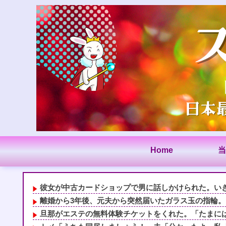
Home
当
彼女が中古カードショップで男に話しかけられた。いきな
離婚から3年後、元夫から突然届いたガラス玉の指輪。そ
旦那がエステの無料体験チケットをくれた。「たまには母