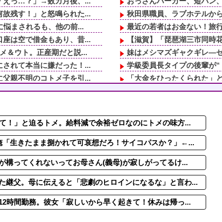
っ…？」→数カ月後、...
おっさんパーカー、短パン、
残す！」と怒鳴られた...
秋田県職員、ラブホテルか
悩まされるも、他の前...
最近の若者はお金ない！旅
は空で借金もあり、昔...
【滋賀】「琵琶湖三市同時花
＆ウト。正産期だと説...
妹はメシマズギャクギレ―ゼ
れて本当に嫌だった！...
学級委員長タイプの後輩が“
親不明のコトメ子を引...
「大金をひったくられた」と
ば縁を切る」夫「それ...
【DV？】旦那に家を追い出
親にも休みが必要」と...
休日に甥っ子をアポなし託児
と迫るトメ。給料減で...
スッポン解体動画を見る彼女
て！」と迫るトメ。給料減で余裕ゼロなのにトメの味方...
義実家とは他県に住んでいる
る。さて、これから...
夜中に私のスカートパジャマ
「生きたまま捌かれて可哀想だろ！サイコパスか？」←...
構ってくれないってお母さん(義母)が寂しがってるけ...
継父。母に伝えると「悲劇のヒロインになるな」と言わ...
2時間勤務。彼女「寂しいから早く起きて！休みは帰っ...