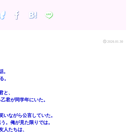
2026.01.30
話。
る。
君と、
る乙君が同学年にいた。
笑いながら公言していた。
思う。俺が見た限りでは。
友人たちは、