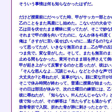
そういう事情は何も知らなかったはずだ。
だけど授業前にだべってた時、甲がサッカー部とか
乙のことをまた馬鹿にし始めた。こないだの大会で
乙は目を伏せたまま曖昧に笑ってたが、そこで妙な
それまで甲の側を向いてたのに、なんか体を45度
俺は「さすがに言い返せばいいのに…逃げるの?な
って思ってたが、いきなり無言のまま…乙が甲の左
つま先で。変な音がした。そして、またも無言のま
止める間もなかった。黄河そのまま頭を押さえて倒
甲が起き上がって反撃するのかと思ったが、彼はい
「そんな怒んなよ…冗談じゃん」などと小さな声で
大丈夫か?と尋ねたが、返事がない。顔に変な汗が
そこで休み時間が終わって、普通に授業が始まった
その日は部活が休みで、次の土曜日の練習には、乙
彼に尋ねたが、「知らない。ﾀﾋんだんじゃない?」
後で知ったが、その解答は「当たらずとも遠からず
肋骨骨折で入院、折れた骨が肺に刺さったとかで、