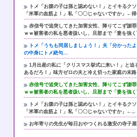
トメ「お腹の子は孫と認めない！」とイキるクソ
「米軍の血筋よ！」私「〇〇じゃないですか」←得
赤信号で追突してきた加害女性、降りてこず謝罪
ｗｗ被害者の私を悪者扱いし、旦那まで「妻を強く
トメ「うちも同居しましょう！」夫「分かったよ
の中身にトメ絶句…
1月出産の私に「クリスマス挙式に来い！」と迫
あるだろ！」味方ゼロの夫と冷え切った家庭の末路
赤信号で追突してきた加害女性、降りてこず謝罪
ｗｗ被害者の私を悪者扱いし、旦那まで「妻を強く
トメ「お腹の子は孫と認めない！」とイキるクソ
「米軍の血筋よ！」私「〇〇じゃないですか」←...
お年寄りの先生が毎日おやつくれる激安の寺子屋