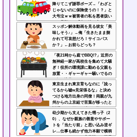
降りてこず謝罪ポーズ→「わざと
じゃないのに保険使うの！？」と
大号泣ｗｗ被害者の私を悪者扱い
し、旦那まで「妻を強く言わない
スッポン解体動画を見る彼女「美
で」と庇い出す地獄の事故現場
味しそう♪」→俺「生きたまま捌
かれて可哀想だろ！サイコパス
か？」←お前らどっち？
「夜21時から庭でBBQ!?」近所の
無神経一家が高校生を集めて大騒
ぎ！役所の環境課に勤める父親も
放置・・ギャーギャー騒いでるの
に何で注意しないの？
東京生まれ東京育ちなのに「訛っ
てるから嘘w見栄張るな」と決め
つける地方出身の同僚！両親が九
州からの上京組で言葉が移ったと
説明しても頑なに嘘つき扱いして
幼少期から支えてきた甥っ子（2
くるのなんなん？
0）、なぜか親族の善意やサポー
トを「当たり前」と思い込み逆ギ
レ…仕事も続かず他力本願で横柄