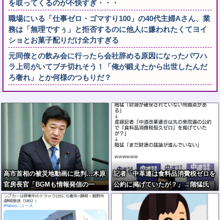
を取ってくるのが不快すぎ・・・
職場にいる「仕事ゼロ・ゴマすり100」の40代主婦Aさん、業
務は「無理ですぅ」と拒否するのに他人に嫌われたくてヨイ
ショとお菓子配りだけ全力すぎる
元同僚との飲み会に行ったら会社辞める原因になったパワハ
ラ上司がいてブチ切れそう！「俺が鍛えたから出世したんだ
ろ奢れ」とか何様のつもりだ？
高市首相の被災地動画に批判…木原
記者「中革連は食料品消費税ゼロを
官房長官「BGMも情報発信の一
公約に掲げていたが？」→階猛氏
つ」
「それは財源確保という条件付き」