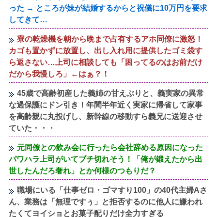
った → ところが妹が結婚するからと祝儀に10万円を要求
してきて…
寮の乾燥機を朝から晩まで占有するアホ同僚に激怒！
カゴも置かずに放置し、出し入れ用に提供したゴミ袋す
ら返さない…上司に相談しても「困ってるのはお前だけ
だから我慢しろ」←はぁ？！
45歳で高齢初産した義姉の甘えぶりと、義実家の異常
な過保護にドン引き！年間半年近く実家に帰省して家事
を高齢親に丸投げし、新幹線の移動すら義兄に送迎させ
ていた・・・
元同僚との飲み会に行ったら会社辞める原因になった
パワハラ上司がいてブチ切れそう！「俺が鍛えたから出
世したんだろ奢れ」とか何様のつもりだ？
職場にいる「仕事ゼロ・ゴマすり100」の40代主婦Aさ
ん、業務は「無理ですぅ」と拒否するのに他人に嫌われ
たくてヨイショとお菓子配りだけ全力すぎる