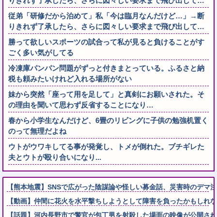
りきれず了承したら、さらに図々しい要求まで飛び出して…
従弟「研修だから泊めて」私「今は臨月なんだけど…」→断
りきれず了承したら、さらに図々しい要求まで飛び出して…
勝って欲しいスポーツの試合って私が見ると負けることがす
ごく多い気がしてる
冷凍庫パンパン問題がずっと付きまとっている。ふるさと納
税も頼みたいけれど入れる場所がない
妹から突然「座って用を足して」と真剣にお願いされた。そ
の理由を聞いて思わず反省することになり…
春から小学生なんだけど、6畳のリビングに子供の勉強机置く
のって無理だよね
ウトがウワキしてる事が発覚し、トメが倒れた。ブチギレた
夫とウトが殴り合いになり...
【熊本地震】SNSで広がった陰謀論や怪しい募金話、災害時のデマ
【動画】仲間に花火を水平撃ちしようとして障害を負ったかもしれな
【話題】河内長野市で警官が包丁男を射殺した場面の映像が公開され