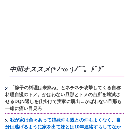
中間オススメ(*ﾉ･ω･)ﾉ⌒。ﾄﾞｿﾞ
「嫁子の料理は未熟ね」とネチネチ攻撃してくる自称
料理自慢のトメ。かばわない旦那とトメの台所を壊滅さ
せるDQN返しを仕掛けて実家に脱出←かばわない旦那も
一緒に痛い目見ろ
我が家は色々あって姉妹仲も親との仲もよくなく、自
分は逃げるように家を出て妹とは10年連絡すらしてなか