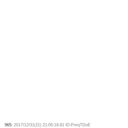
965:
2017/12/31(日) 21:05:18.81 ID:PnrqTDoE