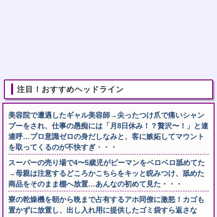
注目！おすすめヘッドライン
美容院で遭遇したギャル美容師→尖ったつけ爪で痛いシャン
プーをされ、仕事の愚痴には「月8日休み！？贅沢〜！」と連
連呼…プロ意識ゼロの身だしなみと、客に嫉妬してマウント
を取ってくるのが不快すぎ・・・
スーパーの売り場で4〜5歳児がピーマンをベロベロ舐めてた
→母親は注意するどころかこちらをキッと睨みつけ、舐めた
商品をそのまま棚へ放置…あんなの初めて見た・・・
寮の乾燥機を朝から晩まで占有するアホ同僚に激怒！カゴも
置かずに放置し、出し入れ用に提供したゴミ袋すら返さな