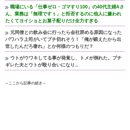
職場にいる「仕事ゼロ・ゴマすり100」の40代主婦Aさ
ん、業務は「無理ですぅ」と拒否するのに他人に嫌われ
たくてヨイショとお菓子配りだけ全力すぎる
元同僚との飲み会に行ったら会社辞める原因になった
パワハラ上司がいてブチ切れそう！「俺が鍛えたから出
世したんだろ奢れ」とか何様のつもりだ？
ウトがウワキしてる事が発覚し、トメが倒れた。ブチ
ギレた夫とウトが殴り合いになり...
～ここから記事の続き～