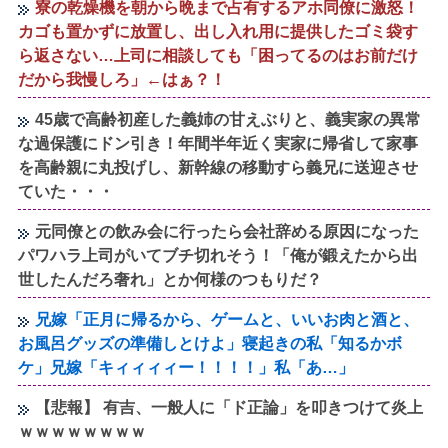
寮の乾燥機を朝から晩まで占有するアホ同僚に激怒！
カゴも置かずに放置し、出し入れ用に提供したゴミ袋す
ら返さない…上司に相談しても「困ってるのはお前だけ
だから我慢しろ」←はぁ？！
45歳で高齢初産した義姉の甘えぶりと、義実家の異常
な過保護にドン引き！年間半年近く実家に帰省して家事
を高齢親に丸投げし、新幹線の移動すら義兄に送迎させ
ていた・・・
元同僚との飲み会に行ったら会社辞める原因になった
パワハラ上司がいてブチ切れそう！「俺が鍛えたから出
世したんだろ奢れ」とか何様のつもりだ？
兄嫁「正月に帰るから、ゲームと、いいお肉と酒と、
お風呂グッズの準備しとけよ」寝起きの私「知るかボ
ケ」兄嫁「キィィィィー！！！！」私「あ…」
【悲報】 有吉、一般人に「ド正論」を叩きつけて炎上
ｗｗｗｗｗｗｗｗ