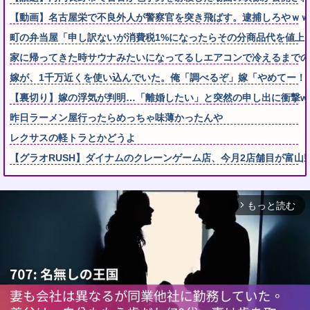
【動画】名古屋栄で不良外人が警察官を突き飛ばす。逮捕しろやｗｗ
町の弁当屋「申し訳ないが消費税1%になったらその分商品代を値上
家に帰ってきた時サウナみたいになってるしエアコンで冷えるまでの
嫁が、1千万近くを使い込んでいた。俺「調べるぞ」嫁「やめてー！(
【裏切り】嫁の浮気が判明…「離婚したい」と突然の申し出に衝撃ww
昨日ラーメン屋行ったらめっちゃ味薄かったんや
レクサスの軽トラとかどうよ
【グラオRUSH】ダイナムのクレーンゲーム店、今月2店舗目が富山
もっと読む
arrow_forward_ios