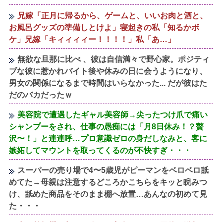
兄嫁「正月に帰るから、ゲームと、いいお肉と酒と、
お風呂グッズの準備しとけよ」寝起きの私「知るかボ
ケ」兄嫁「キィィィィー！！！！」私「あ…」
無欲な旦那に比べ 、彼は自信満々で野心家。ポジティ
ブな彼に惹かれバイト後や休みの日に会うようになり、
男女の関係になるまで時間はいらなかった... だが彼はた
だのバカだったｗ
美容院で遭遇したギャル美容師→尖ったつけ爪で痛い
シャンプーをされ、仕事の愚痴には「月8日休み！？贅
沢〜！」と連連呼…プロ意識ゼロの身だしなみと、客に
嫉妬してマウントを取ってくるのが不快すぎ・・・
スーパーの売り場で4〜5歳児がピーマンをベロベロ舐
めてた→母親は注意するどころかこちらをキッと睨みつ
け、舐めた商品をそのまま棚へ放置…あんなの初めて見
た・・・