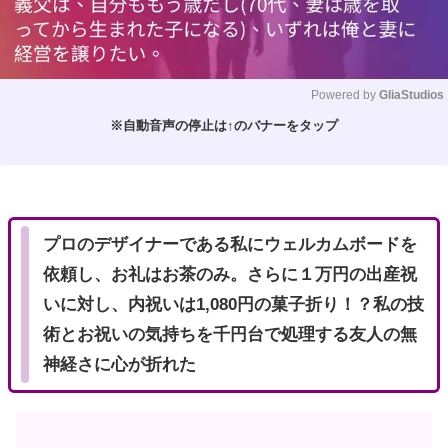
Powered by 
GliaStudios
※自動音声の停止は↑のバナーをタップ
M
u
t
e
プロのデザイナーである私にウェルカムボードを
依頼し、お礼はお茶のみ。さらに１万円の出産祝
いに対し、内祝いは1,080円の菓子折り！？私の技
術とお祝いの気持ちを千円台で処理する友人の無
神経さに心が折れた