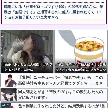
職場にいる「仕事ゼロ・ゴマすり100」の40代主婦Aさん、業
務は「無理ですぅ」と拒否するのに他人に嫌われたくてヨイ
ショとお菓子配りだけ全力すぎる
【画像】あいみょんの横顔、ガチで
皇族達ってカップ麺の残り汁にご飯
ヌけると話題にwwww
を入れて食う幸せ知らなそうだよな
ｗ
【驚愕】ユーチューバー「撮影で使うから、この
高級時計も車もぜ～んぶ経費でタダ！ｗ」←まさ
かコレ本気にしてる奴なんておらんよな？よな？w
同人誌あとがき「竿役のガキはこの後犯した女の
w w w w w w w w w w
父に殺されます」
色々副業に手を出したけど、結局残業するのが1番