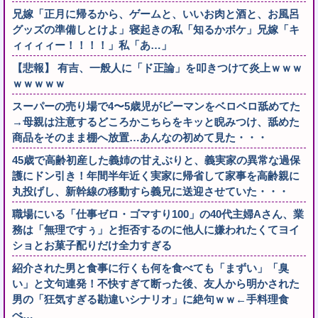
兄嫁「正月に帰るから、ゲームと、いいお肉と酒と、お風呂
グッズの準備しとけよ」寝起きの私「知るかボケ」兄嫁「キ
ィィィィー！！！！」私「あ…」
【悲報】 有吉、一般人に「ド正論」を叩きつけて炎上ｗｗｗ
ｗｗｗｗｗ
スーパーの売り場で4〜5歳児がピーマンをベロベロ舐めてた
→母親は注意するどころかこちらをキッと睨みつけ、舐めた
商品をそのまま棚へ放置…あんなの初めて見た・・・
45歳で高齢初産した義姉の甘えぶりと、義実家の異常な過保
護にドン引き！年間半年近く実家に帰省して家事を高齢親に
丸投げし、新幹線の移動すら義兄に送迎させていた・・・
職場にいる「仕事ゼロ・ゴマすり100」の40代主婦Aさん、業
務は「無理ですぅ」と拒否するのに他人に嫌われたくてヨイ
ショとお菓子配りだけ全力すぎる
紹介された男と食事に行くも何を食べても「まずい」「臭
い」と文句連発！不快すぎて断った後、友人から明かされた
男の「狂気すぎる勘違いシナリオ」に絶句ｗｗ←手料理食
べ…