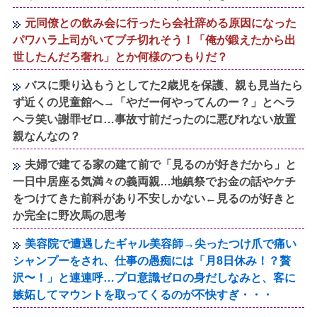
元同僚との飲み会に行ったら会社辞める原因になった
パワハラ上司がいてブチ切れそう！「俺が鍛えたから出
世したんだろ奢れ」とか何様のつもりだ？
バスに乗り込もうとしてた2歳児を保護、親も見当たら
ず近くの児童館へ→「やだー何やってんのー？」とヘラ
ヘラ笑い謝罪ゼロ…事故寸前だったのに悪びれない放置
親なんなの？
夫婦で建てる家の建て前で「見るのが好きだから」と
一日中居座る気満々の義両親…地鎮祭でお金の話やケチ
をつけてきた前科があり不安しかない←見るのが好きと
か完全に野次馬の思考
美容院で遭遇したギャル美容師→尖ったつけ爪で痛い
シャンプーをされ、仕事の愚痴には「月8日休み！？贅
沢〜！」と連連呼…プロ意識ゼロの身だしなみと、客に
嫉妬してマウントを取ってくるのが不快すぎ・・・