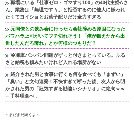
職場にいる「仕事ゼロ・ゴマすり100」の40代主婦Aさ
ん、業務は「無理ですぅ」と拒否するのに他人に嫌われ
たくてヨイショとお菓子配りだけ全力すぎる
元同僚との飲み会に行ったら会社辞める原因になった
パワハラ上司がいてブチ切れそう！「俺が鍛えたから出
世したんだろ奢れ」とか何様のつもりだ？
冷凍庫パンパン問題がずっと付きまとっている。ふる
さと納税も頼みたいけれど入れる場所がない
紹介された男と食事に行くも何を食べても「まずい」
「臭い」と文句連発！不快すぎて断った後、友人から明
かされた男の「狂気すぎる勘違いシナリオ」に絶句ｗｗ
←手料理食べ…
～まだまだ続くよ～