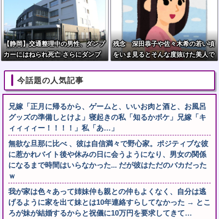
【静岡】交通整理中の男性、ダンプ
残念 深田恭子や佐々木希の若い頃
カーにはねられ死亡 さらにダンプ
をいま見るとそんな度抜けた美人で
カーは停車中のトラック2台にも衝
はない
突=裾野市
今話題の人気記事
兄嫁「正月に帰るから、ゲームと、いいお肉と酒と、お風呂
グッズの準備しとけよ」寝起きの私「知るかボケ」兄嫁「キ
ィィィィー！！！！」私「あ…」
無欲な旦那に比べ 、彼は自信満々で野心家。ポジティブな彼
に惹かれバイト後や休みの日に会うようになり、男女の関係
になるまで時間はいらなかった... だが彼はただのバカだった
ｗ
我が家は色々あって姉妹仲も親との仲もよくなく、自分は逃
げるように家を出て妹とは10年連絡すらしてなかった → とこ
ろが妹が結婚するからと祝儀に10万円を要求してきて…