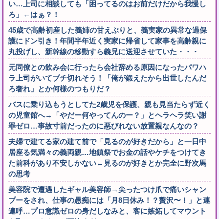
い…上司に相談しても「困ってるのはお前だけだから我慢し
ろ」←はぁ？！
45歳で高齢初産した義姉の甘えぶりと、義実家の異常な過保
護にドン引き！年間半年近く実家に帰省して家事を高齢親に
丸投げし、新幹線の移動すら義兄に送迎させていた・・・
元同僚との飲み会に行ったら会社辞める原因になったパワハ
ラ上司がいてブチ切れそう！「俺が鍛えたから出世したんだ
ろ奢れ」とか何様のつもりだ？
バスに乗り込もうとしてた2歳児を保護、親も見当たらず近く
の児童館へ→「やだー何やってんのー？」とヘラヘラ笑い謝
罪ゼロ…事故寸前だったのに悪びれない放置親なんなの？
夫婦で建てる家の建て前で「見るのが好きだから」と一日中
居座る気満々の義両親…地鎮祭でお金の話やケチをつけてき
た前科があり不安しかない←見るのが好きとか完全に野次馬
の思考
美容院で遭遇したギャル美容師→尖ったつけ爪で痛いシャン
プーをされ、仕事の愚痴には「月8日休み！？贅沢〜！」と連
連呼…プロ意識ゼロの身だしなみと、客に嫉妬してマウント