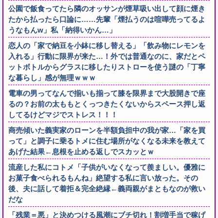
公園で飯食ってたら隣のオッサンが煙草吸い出して顔に煙き
たから払ったら口論に……先輩「煙払うのは喧嘩売ってるよ
うなもんw」私「納得いかん…」
恋人の「家で納豆を小鉢に移し替える」「飲み物にレモンを
入れる」行動に限界が来た…！外では普通なのに、家だとペ
ットボトルからグラスに移したりストローを使う謎の「丁寧
な暮らし」感が無理ｗｗｗ
電車の男ってなんで揃いも揃って膝を限界まで大股開きで座
るの？お前の太ももとくっつきたくないからスペース押し返
してるけどマジでストレス！！！
商売傾いた義実家のローンを半額負担中の我が家…「家を買
って」と調子に乗るトメに住む場所がなくなる未来を教えて
あげた結果←息根を止める返しでスカッとｗ
流産した私にコトメ「子供がいなくなって羨ましい。優雅に
お菓子食べられるもんね」絶望する私に言い放った。その
後、夫に話して着拒＆完全絶縁←義両親がまともなのが救い
だな
「残業＝悪」と決めつける風潮にブチ切れ！割増手当で稼げ