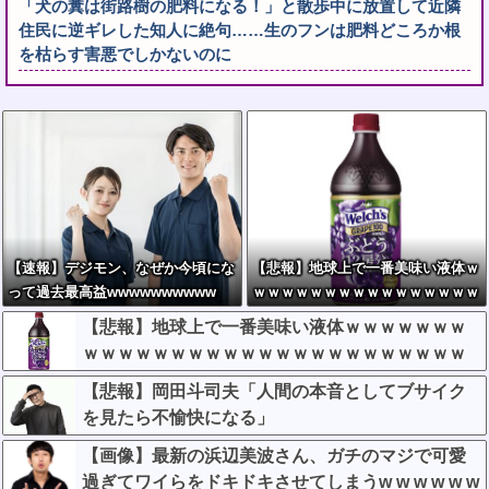
「犬の糞は街路樹の肥料になる！」と散歩中に放置して近隣
住民に逆ギレした知人に絶句……生のフンは肥料どころか根
を枯らす害悪でしかないのに
【速報】デジモン、なぜか今頃にな
【悲報】地球上で一番美味い液体ｗ
って過去最高益wwwwwwwwww
ｗｗｗｗｗｗｗｗｗｗｗｗｗｗｗｗ
ｗｗｗｗｗｗｗｗｗｗｗｗｗｗｗｗ
【悲報】地球上で一番美味い液体ｗｗｗｗｗｗｗ
ｗｗｗｗｗｗｗｗｗｗｗｗｗｗｗｗｗｗｗｗｗｗ
ｗｗｗｗ
【悲報】岡田斗司夫「人間の本音としてブサイク
を見たら不愉快になる」
【画像】最新の浜辺美波さん、ガチのマジで可愛
過ぎてワイらをドキドキさせてしまうw w w w w w