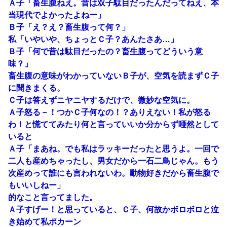
Ａ子「畜生腹ねえ。昔は双子駄目だったんだってねえ、本
当現代でよかったよねー」
Ｂ子「え？え？畜生腹って何？」
私「いやいや、ちょっとＣ子？あんたさあ…」
Ｂ子「何で昔は駄目だったの？畜生腹ってどういう意
味？」
畜生腹の意味がわかっていないＢ子が、空気を読まずＣ子
に聞きまくる。
Ｃ子は答えずニヤニヤするだけで、微妙な空気に。
Ａ子怒る－！つかＣ子何なの！？ありえない！私が怒る
わ！と慌ててみたり何と言っていいか分からず唖然として
いると
Ａ子「まあね。でも私はラッキーだったと思うよ。一回で
二人も産めちゃったし、男女だから一石二鳥じゃん。もう
次産めって誰にも言われないわ。動物好きだから畜生腹で
もいいしねー」
的なこと言ってました。
Ａ子すげー！と思っていると、Ｃ子、何故かボロボロと泣
き始めて私ポカーン