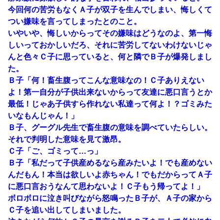
今回何の苦労もなくＡ子が双子を生んでしまい、悔しくて
つい嫌味を言ってしまったとのこと。
いやいや、悔しいからってその嫌味はどうなのよ、第一悔
しいっておかしいだろ、それに苦労してないわけないじゃ
んと色々Ｃ子に思っていると、何と隣でＢ子が爆発しまし
た。
Ｂ子「何！畜生腹ってこんな意味なの！Ｃ子ありえない
よ！第一自分が子供出来ないからって友達に悪口言うとか
最低！じゃあ子供すら作れない私達って何よ！？ゴミみた
いなもんじゃん！」
Ｂ子、グーグル先生で畜生腹の意味を調べていたらしい。
それで判明した意味を見て激昂。
Ｃ子「ご、ゴミって…っ」
Ｂ子「私だって子供産めるなら産みたいよ！でも産めない
んだもん！本当は欲しいよ赤ちゃん！でもだからってＡ子
に悪口言おうなんて思わないよ！Ｃ子もう帰ってよ！」
ボロボロに泣き叫びながら怒鳴ったＢ子が、Ａ子の家から
Ｃ子を追い出してしまいました。