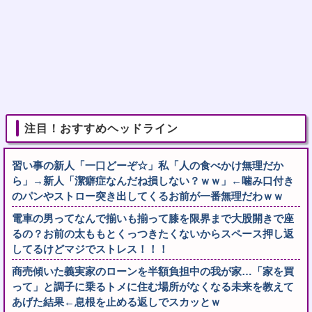
注目！おすすめヘッドライン
習い事の新人「一口どーぞ☆」私「人の食べかけ無理だか
ら」→新人「潔癖症なんだね損しない？ｗｗ」←噛み口付き
のパンやストロー突き出してくるお前が一番無理だわｗｗ
電車の男ってなんで揃いも揃って膝を限界まで大股開きで座
るの？お前の太ももとくっつきたくないからスペース押し返
してるけどマジでストレス！！！
商売傾いた義実家のローンを半額負担中の我が家…「家を買
って」と調子に乗るトメに住む場所がなくなる未来を教えて
あげた結果←息根を止める返しでスカッとｗ