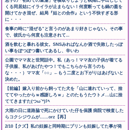
息子の「初めての重湯」を横取りしようと執拗に手出しして
くる同居姑にイライラが止まらない！何度断っても鍋の蓋を
開けてかき混ぜ、結局『姑との合作』という不快すぎる形
に・・・
食事の時に“混ぜる”と言うのがあまり好きじゃない。その事
で、彼氏から何度も注意されて...
酒を飲むと暴れる彼女。SNSみればなんか酒で失敗したっぽ
い事をぽつぽつ書いてあるし、辛いわ
公園でママ友と世間話中。私（あっ！ママ友の子供が着てる
子供服、私があげたやつ！でもこちらから言うのも
な・・・）ママ友「○○」←もう二度とお下がりはあげないと
決めた。
【前編】嫁入り前から飼ってた犬を「山に連れていって、捨
ててやったからｗ感謝しろｗ」とのたもうたウトメ…山に捨
ててきますた(つω`*)ﾃﾍ
大雨の日に道路脇で死にかけていた仔を保護 病院で検査した
らコクシジウムが……orz【再】
2/10【クズ】私の妊娠と同時期にプリンも妊娠してた事が発