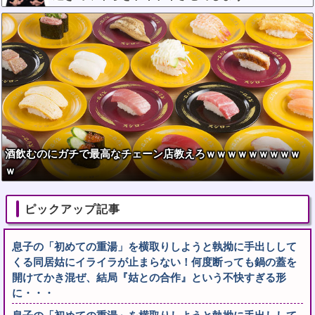
w
酒飲むのにガチで最高なチェーン店教えろｗｗｗｗｗｗｗｗｗ
ｗ
ピックアップ記事
息子の「初めての重湯」を横取りしようと執拗に手出しして
くる同居姑にイライラが止まらない！何度断っても鍋の蓋を
開けてかき混ぜ、結局『姑との合作』という不快すぎる形
に・・・