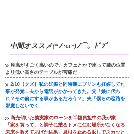
中間オススメ(*ﾉ･ω･)ﾉ⌒。ﾄﾞｿﾞ
座高がすごく高いので、カフェとかで座って膝の位置
より低い高さのテーブルが苦痛だ
2/10【クズ】私の妊娠と同時期にプリンも妊娠してた
事が発覚→夫から電話がかかってきた。父「娘に代わ
れ？その前にする事があるだろう？」夫「僕らの恋路を
邪魔しないでく…
商売傾いた義実家のローンを半額負担中の我が家…
「家を買って」と調子に乗るトメに住む場所がなくなる
未来を教えてあげた結果←息根を止める返しでスカッと