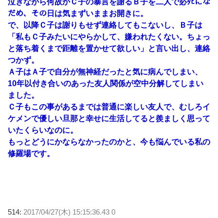
泣きながら何故かＣ子の暴言を謝るＢ子を二人で必ﾀﾋにな
だめ、その日は気まずいままお開きに。
で、以降Ｃ子は謝りもせず連絡してもこないし、Ｂ子は
「私もＣ子みたいにやらかして、嫌われたくない。ちょっ
と落ち着くまで距離を置かせて欲しい」と言い出し、連絡
つかず。
Ａ子はＡ子で自分が無神経だったと気に病んでしまい、
10年以付き合いのあった友人関係が空中分解してしまい
ました。
Ｃ子もこの事があるまでは普通に楽しい友人で、むしろイ
ケメンで優しい旦那と幸せに生活してると羨ましく思って
いたくらいなのに。
もっとどうにかならなかったのかと、今も悩んでいる私の
修羅場です。
514:
2017/04/27(木) 15:15:36.43 0