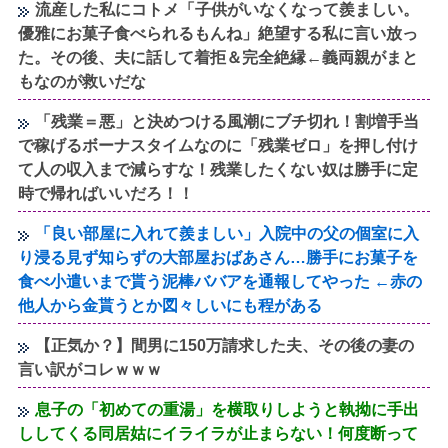
流産した私にコトメ「子供がいなくなって羨ましい。
優雅にお菓子食べられるもんね」絶望する私に言い放っ
た。その後、夫に話して着拒＆完全絶縁←義両親がまと
もなのが救いだな
「残業＝悪」と決めつける風潮にブチ切れ！割増手当
で稼げるボーナスタイムなのに「残業ゼロ」を押し付け
て人の収入まで減らすな！残業したくない奴は勝手に定
時で帰ればいいだろ！！
「良い部屋に入れて羨ましい」入院中の父の個室に入
り浸る見ず知らずの大部屋おばあさん…勝手にお菓子を
食べ小遣いまで貰う泥棒ババアを通報してやった ←赤の
他人から金貰うとか図々しいにも程がある
【正気か？】間男に150万請求した夫、その後の妻の
言い訳がコレｗｗｗ
息子の「初めての重湯」を横取りしようと執拗に手出
ししてくる同居姑にイライラが止まらない！何度断って