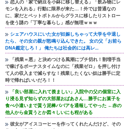
恋人の「家で納豆を小鉢に移し替える」「飲み物にレ
モンを入れる」行動に限界が来た…！外では普通なの
に、家だとペットボトルからグラスに移したりストロー
を使う謎の「丁寧な暮らし」感が無理ｗｗｗ
シェアハウスにいた女が妊娠しちゃって大学を中退し
たら、その女の親が怒鳴り込んできた。 女の父「お前ら
DNA鑑定しろ！」 俺たちは社会的には高レ...
「残業＝悪」と決めつける風潮にブチ切れ！割増手当
で稼げるボーナスタイムなのに「残業ゼロ」を押し付け
て人の収入まで減らすな！残業したくない奴は勝手に定
時で帰ればいいだろ！！
「良い部屋に入れて羨ましい」入院中の父の個室に入
り浸る見ず知らずの大部屋おばあさん…勝手にお菓子を
食べ小遣いまで貰う泥棒ババアを通報してやった ←赤の
他人から金貰うとか図々しいにも程がある
彼女がアイスコーヒーを作ってくれたんだけど、その