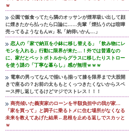
ｗ
公園で飯食ってたら隣のオッサンが煙草吸い出して顔
に煙きたから払ったら口論に……先輩「煙払うのは喧嘩
売ってるようなもんw」私「納得いかん…」
恋人の「家で納豆を小鉢に移し替える」「飲み物にレ
モンを入れる」行動に限界が来た…！外では普通なの
に、家だとペットボトルからグラスに移したりストロー
を使う謎の「丁寧な暮らし」感が無理ｗｗｗ
電車の男ってなんで揃いも揃って膝を限界まで大股開
きで座るの？お前の太ももとくっつきたくないからスペ
ース押し返してるけどマジでストレス！！！
商売傾いた義実家のローンを半額負担中の我が家…
「家を買って」と調子に乗るトメに住む場所がなくなる
未来を教えてあげた結果←息根を止める返しでスカッと
ｗ