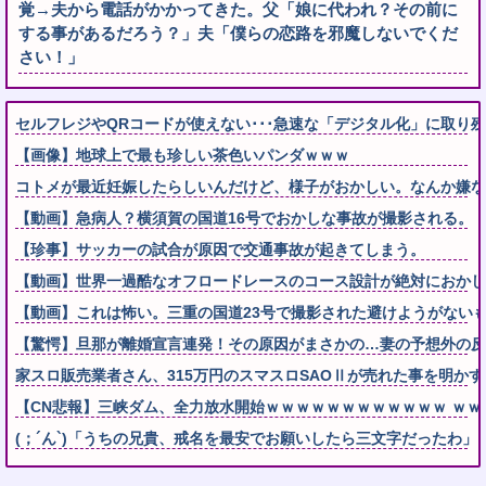
覚→夫から電話がかかってきた。父「娘に代われ？その前に
する事があるだろう？」夫「僕らの恋路を邪魔しないでくだ
さい！」
セルフレジやQRコードが使えない･･･急速な「デジタル化」に取り
【画像】地球上で最も珍しい茶色いパンダｗｗｗ
コトメが最近妊娠したらしいんだけど、様子がおかしい。なんか嫌な予
【動画】急病人？横須賀の国道16号でおかしな事故が撮影される。
【珍事】サッカーの試合が原因で交通事故が起きてしまう。
【動画】世界一過酷なオフロードレースのコース設計が絶対におかし
【動画】これは怖い。三重の国道23号で撮影された避けようがない
【驚愕】旦那が離婚宣言連発！その原因がまさかの…妻の予想外の反
家スロ販売業者さん、315万円のスマスロSAOⅡが売れた事を明か
【CN悲報】三峡ダム、全力放水開始ｗｗｗｗｗｗｗｗｗｗｗｗ ｗｗ
(；´ん`)「うちの兄貴、戒名を最安でお願いしたら三文字だったわ」