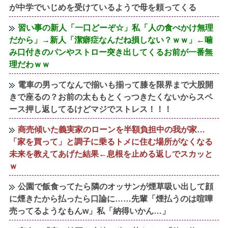
が中学でいじめを受けているようで母を頼ってくる
習い事の新人「一口どーぞ☆」私「人の食べかけ無理
だから」→新人「潔癖症なんだね損しない？ｗｗ」←噛
み口付きのパンやストロー突き出してくるお前が一番無
理だわｗｗ
電車の男ってなんで揃いも揃って膝を限界まで大股開
きで座るの？お前の太ももとくっつきたくないからスペ
ース押し返してるけどマジでストレス！！！
商売傾いた義実家のローンを半額負担中の我が家…
「家を買って」と調子に乗るトメに住む場所がなくなる
未来を教えてあげた結果←息根を止める返しでスカッと
ｗ
公園で飯食ってたら隣のオッサンが煙草吸い出して顔
に煙きたから払ったら口論に……先輩「煙払うのは喧嘩
売ってるようなもんw」私「納得いかん…」