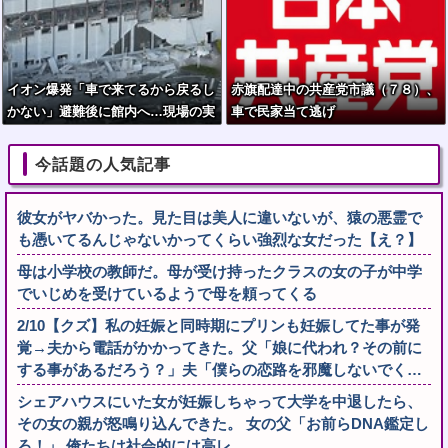
イオン爆発「車で来てるから戻るし
赤旗配達中の共産党市議（７８）、
かない」避難後に館内へ…現場の実
車で民家当て逃げ
態が判明
今話題の人気記事
彼女がヤバかった。見た目は美人に違いないが、猿の悪霊で
も憑いてるんじゃないかってくらい強烈な女だった【え？】
母は小学校の教師だ。母が受け持ったクラスの女の子が中学
でいじめを受けているようで母を頼ってくる
2/10【クズ】私の妊娠と同時期にプリンも妊娠してた事が発
覚→夫から電話がかかってきた。父「娘に代われ？その前に
する事があるだろう？」夫「僕らの恋路を邪魔しないでく…
シェアハウスにいた女が妊娠しちゃって大学を中退したら、
その女の親が怒鳴り込んできた。 女の父「お前らDNA鑑定し
ろ！」 俺たちは社会的には高レ...