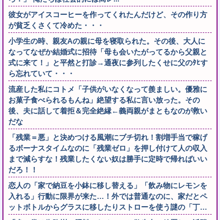
彼女がアイスコーヒーを作ってくれたんだけど、その作り方
が貧乏くさくて冷めた・・・
小学生の時、親友Aの親に母を寝取られた。その後、大人に
なってなぜか結婚式に招待「母も会いたがってるから父親と
式に来て！」と平然と打診→通夜に参列したくせに父のﾀﾋす
ら忘れていて・・・
流産した私にコトメ「子供がいなくなって羨ましい。優雅に
お菓子食べられるもんね」絶望する私に言い放った。その
後、夫に話して着拒＆完全絶縁←義両親がまともなのが救い
だな
「残業＝悪」と決めつける風潮にブチ切れ！割増手当で稼げ
るボーナスタイムなのに「残業ゼロ」を押し付けて人の収入
まで減らすな！残業したくない奴は勝手に定時で帰ればいい
だろ！！
恋人の「家で納豆を小鉢に移し替える」「飲み物にレモンを
入れる」行動に限界が来た…！外では普通なのに、家だとペ
ットボトルからグラスに移したりストローを使う謎の「丁…