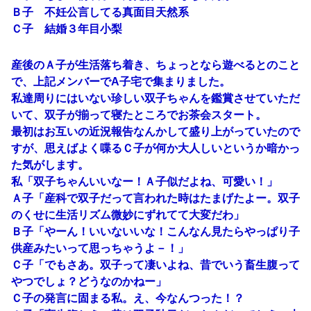
Ｂ子 不妊公言してる真面目天然系
Ｃ子 結婚３年目小梨
産後のＡ子が生活落ち着き、ちょっとなら遊べるとのこと
で、上記メンバーでA子宅で集まりました。
私達周りにはいない珍しい双子ちゃんを鑑賞させていただ
いて、双子が揃って寝たところでお茶会スタート。
最初はお互いの近況報告なんかして盛り上がっていたので
すが、思えばよく喋るＣ子が何か大人しいというか暗かっ
た気がします。
私「双子ちゃんいいなー！Ａ子似だよね、可愛い！」
Ａ子「産科で双子だって言われた時はたまげたよー。双子
のくせに生活リズム微妙にずれてて大変だわ」
Ｂ子「やーん！いいないいな！こんなん見たらやっぱり子
供産みたいって思っちゃうよ－！」
Ｃ子「でもさあ。双子って凄いよね、昔でいう畜生腹って
やつでしょ？どうなのかねー」
Ｃ子の発言に固まる私。え、今なんつった！？