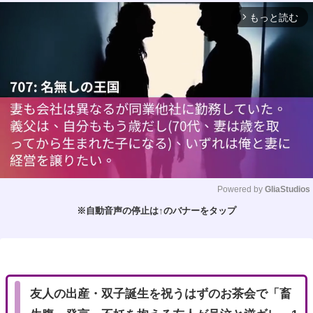
もっと読む
arrow_forward_ios
Powered by 
GliaStudios
※自動音声の停止は↑のバナーをタップ
M
u
t
e
友人の出産・双子誕生を祝うはずのお茶会で「畜