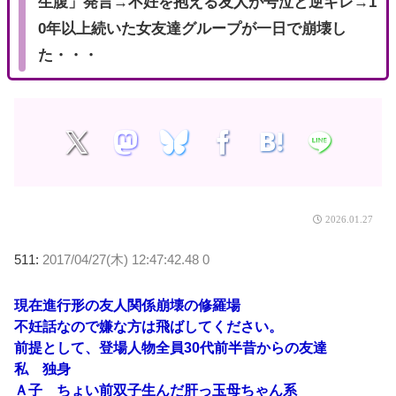
生腹」発言→不妊を抱える友人が号泣と逆ギレ→1
0年以上続いた女友達グループが一日で崩壊し
た・・・
2026.01.27
511:
2017/04/27(木) 12:47:42.48 0
現在進行形の友人関係崩壊の修羅場
不妊話なので嫌な方は飛ばしてください。
前提として、登場人物全員30代前半昔からの友達
私 独身
Ａ子 ちょい前双子生んだ肝っ玉母ちゃん系