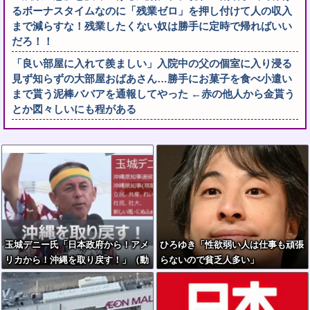
るボーナスタイムなのに「残業ゼロ」を押し付けて人の収入
まで減らすな！残業したくない奴は勝手に定時で帰ればいい
だろ！！
「良い部屋に入れて羨ましい」入院中の父の個室に入り浸る
見ず知らずの大部屋おばあさん…勝手にお菓子を食べ小遣い
まで貰う泥棒ババアを通報してやった ←赤の他人から金貰う
とか図々しいにも程がある
玉城デニー氏「日本政府から！アメ
ひろゆき「性欲弱い人は仕事も頑張
リカから！沖縄を取り戻す！」（動
らないので貧乏人多い」
画あり）